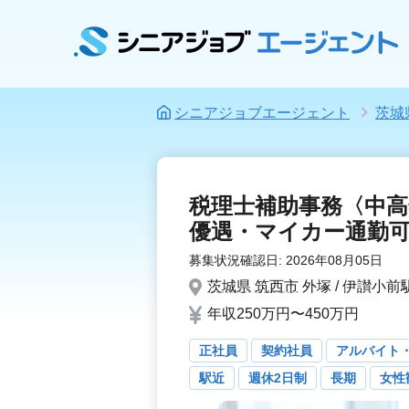
シニアジョブエージェント
茨城
税理士補助事務〈中
優遇・マイカー通勤
募集状況確認日:
2026年08月05日
茨城県
筑西市
外塚 / 伊讃小前
年収250万円〜450万円
正社員
契約社員
アルバイト
駅近
週休2日制
長期
女性