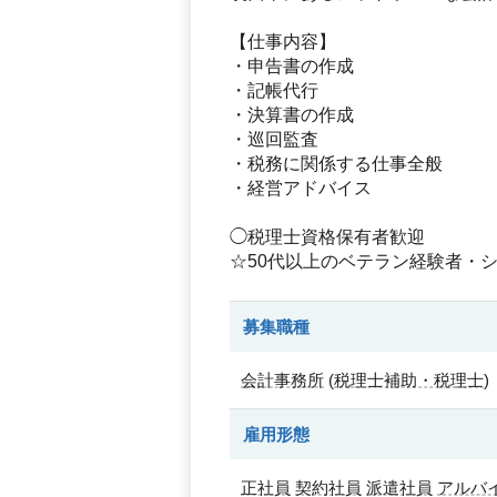
【仕事内容】
・申告書の作成
・記帳代行
・決算書の作成
・巡回監査
・税務に関係する仕事全般
・経営アドバイス
◯税理士資格保有者歓迎
☆50代以上のベテラン経験者・
募集職種
会計事務所
(
税理士補助・税理士
)
雇用形態
正社員
契約社員
派遣社員
アルバ