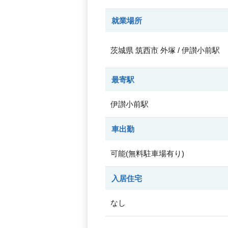
就業場所
茨城県
筑西市
外塚 / 伊讃小前駅
最寄駅
伊讃小前駅
車出勤
可能(無料駐車場有り)
入居住宅
なし