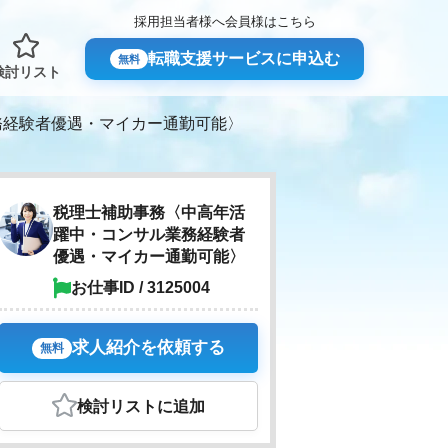
採用担当者様へ
会員様はこちら
転職支援サービスに申込む
無料
検討リスト
務経験者優遇・マイカー通勤可能〉
税理士補助事務〈中高年活
躍中・コンサル業務経験者
優遇・マイカー通勤可能〉
お仕事ID / 3125004
求人紹介を依頼する
無料
検討リスト
に追加