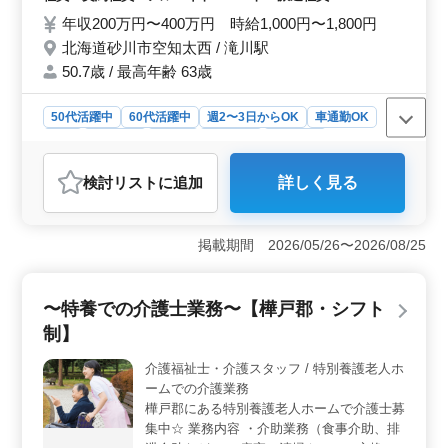
備考 ＊シフト制(週3日以上相談可能) ＊交通
年収200万円〜400万円 時給1,000円〜1,800円
費実費支給 ＊日勤のみ応相談 60代活躍中◎
北海道砂川市空知太西 / 滝川駅
まずはお気軽にお問い合わせください♪
50.7歳 / 最高年齢 63歳
50代活躍中
60代活躍中
週2〜3日からOK
車通勤OK
長期
女性歓迎
正社員
契約社員
派遣社員
アルバイト・パート
介護福祉士・介護スタッフ
検討リスト
に追加
詳しく見る
おすすめポイント
＜車通勤の便益＞ 車通勤が可能で、通勤時間や交通の
ストレスを軽減できます。特に地域によってアクセスが
掲載期間 2026/05/26〜2026/08/25
限られる方にとっても、通勤が便利です。 ＜シニア
世代の活躍＞ 60代の方も活躍中で、年齢に関係なく働
ける環境が整っています。経験豊富な方のご応募をお待
〜特養での介護士業務〜【樺戸郡・シフト
ちしています。 ＜幅広い業務内容＞ 介助業務から
制】
レクリエーション、リハビリテーションサポートまで、
多彩な業務に携わり、介護スキルを向上させられる環境
介護福祉士・介護スタッフ / 特別養護老人ホ
です。
ームでの介護業務
樺戸郡にある特別養護老人ホームで介護士募
集中☆ 業務内容 ・介助業務（食事介助、排