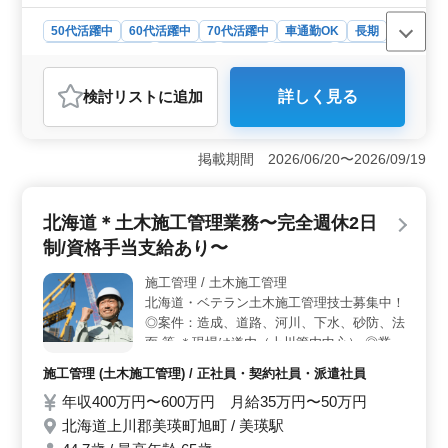
方、建築施工管理経験20年以上の方は条件
50代活躍中
60代活躍中
70代活躍中
車通勤OK
長期
面優遇します！ 今まで培ってきたスキルを
残業なし・少なめ
男性歓迎
正社員
契約社員
派遣社員
しっかり評価する企業です。
施工管理
検討リスト
に追加
詳しく見る
おすすめポイント
＜豊富な経験を活かせる職場＞ 建築施工管理の経験が
20年以上の方は、条件面で優遇されるため、これまで培
掲載期間 2026/06/20〜2026/09/19
ってきたスキルや経験を存分に発揮できます。会社はス
キルをしっかり評価し、昇給や賞与にも反映するので、
安定した収入が期待できる点が魅力です。 ＜幅広い
北海道＊土木施工管理業務〜完全週休2日
年齢層が活躍中＞ 50代から70代の経験豊富な技術者が
制/資格手当支給あり〜
活躍しており、年齢に関係なく働ける環境です。年齢制
限がなく、長期的に働ける点はシニア世代にとって理想
施工管理 / 土木施工管理
的な職場です。 ＜車通勤が可能な便利な立地＞ マ
北海道・ベテラン土木施工管理技士募集中！
イカー通勤が可能で、無料駐車場も完備されているた
め、通勤の負担が軽減されます。特に、車で移動するこ
◎案件：造成、道路、河川、下水、砂防、法
とが多い地方で働くには便利な条件です。
面 等 ＊現場は道内（上川管内中心） ◎業務
内容 ・土木施工管理（現場代理人、現場監
施工管理 (土木施工管理) / 正社員・契約社員・派遣社員
督） ・積算、書類作成、施工図修正程度 ・
年収400万円〜600万円 月給35万円〜50万円
発注者との打ち合わせ、近隣住民対応、社内
会議 等 ◎備考 ＊週休2日 ＊車通勤可能（無
北海道上川郡美瑛町旭町 / 美瑛駅
料駐車場完備） ＊交通費実費支給 ＊作業着