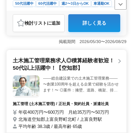
50代活躍中
60代活躍中
週2〜3日からOK
車通勤OK
週休2日制
長期
女性歓迎
正社員
契約社員
派遣社員
アルバイト・パート
介護福祉士・介護スタッフ
検討リスト
に追加
詳しく見る
おすすめポイント
＜勤務条件の良さ＞ この求人は、完全週休2日制を採用
しています。施設は車通勤が可能で無料駐車場も完備。
掲載期間 2026/05/30〜2026/08/29
勤務環境が良く、仕事とプライベートのバランスを取り
やすいです。 ＜給与・福利厚生＞ 年収は240万円か
ら400万円、時給は1,020円から1,700円の給与水準です。
土木施工管理業務求人◎積算経験者歓迎！
さらに、通勤手当は実費支給で、雇用・労災・健康・厚
50代以上活躍中！【空知郡】
生の各種社会保険も完備。福利厚生も魅力的です。
＜経験を活かす＞ この特別養護老人ホームでは50代以
-------総合建設業での土木施工管理業務-------
上の方が活躍中で、年齢を問わず長期的なキャリア形成
〜創業100周年を超える企業で経験を活かせ
が可能です。 リハビリテーションサポートなど多岐に
わたる業務を通じて、スキルアップもできます。
ます！〜 ◎案件：擁壁、道路、橋架、排水
路、区画整理 等 ▶業務内容 ・土木施工管理
(現場代理人、現場監督) ・請負規模：数百万
施工管理 (土木施工管理) / 正社員・契約社員・派遣社員
円〜数十億円程度 ・施工管理、積算、書類
年収400万円〜600万円 月給35万円〜50万円
作成、施工図修正程度 等 ・発注者との打ち
北海道空知郡上富良野町北町 / 上富良野駅
合わせ、近隣住民対応、社内会議 等 ▶備考
・車通勤可能(無料駐車場完備) ・交通費：全
平均年齢 38.3歳 / 最高年齢 65歳
額支給 2級土木施工管理技士以上、歓迎企業