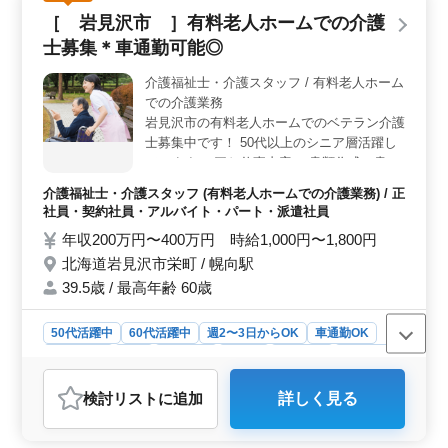
働きやすい待遇＞ 無料駐車場完備や交通費実費支給な
［ 岩見沢市 ］有料老人ホームでの介護
ど働きやすい環境が整っています。また車通勤も可能な
士募集＊車通勤可能◎
ので通勤の負担を軽減できます。さらに休憩時間も充実
しており、リフレッシュしながら業務に取り組めま
介護福祉士・介護スタッフ / 有料老人ホーム
す。 ＜生活の変化を最小限に＞ 生活を変えずに転
での介護業務
職できるよう週休2日制や4週8休制の休日体制が整ってい
ます。これにより仕事とプライベートの両立がしやす
岩見沢市の有料老人ホームでのベテラン介護
く、安定した生活を送ることができます。安心して働け
士募集中です！ 50代以上のシニア層活躍し
る職場で、ご経験を活かし新しいステージを築いてみま
ています！ ▽お仕事内容 ・書類作成、書類
せんか。
整理 ・レクリエーション ・介助業務（食事
介護福祉士・介護スタッフ (有料老人ホームでの介護業務) / 正
介助、排泄介助など） ▽備考 ＊交通費実費
社員・契約社員・アルバイト・パート・派遣社員
支給 ＊車通勤可能 皆様からのご応募お待ち
年収200万円〜400万円 時給1,000円〜1,800円
しております！ 是非一緒に働きましょう♪
北海道岩見沢市栄町 / 幌向駅
39.5歳 / 最高年齢 60歳
50代活躍中
60代活躍中
週2〜3日からOK
車通勤OK
週休2日制
長期
女性歓迎
正社員
契約社員
派遣社員
アルバイト・パート
介護福祉士・介護スタッフ
検討リスト
に追加
詳しく見る
おすすめポイント
＜働きやすさ＞ 週2〜3日からの勤務が可能で、週休2日