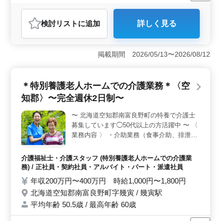
男性歓迎
正社員
契約社員
施工管理
おすすめポイント
検討リスト
に追加
詳しく見る
＜シニアの活躍＞ 60代の技術者も大活躍中です！ベテ
ランの経験を活かして、現場での施工管理業務を担当し
ていただきます。社会保険完備で安心して働ける環境で
掲載期間 2026/05/13〜2026/08/12
す。まだまだ現役という方、ぜひご応募ください。
＜業務内容＞ 公共工事や民間工事での建築施工管理業
務をおまかせします。現場代理人として、工程管理、安
＊特別養護老人ホームでの介護業務＊〈空
全管理、品質管理、原価管理などの業務を担当します。
清掃や若手指導、近隣住人対応なども行いながら、建築
知郡〉〜完全週休2日制〜
プロジェクトを成功に導きます。 ＜募集要項＞ 2級
建築施工管理技士以上の資格をお持ちで、建築施工管理
〜 北海道空知郡南富良野町の特養で介護士
業務経験が6年以上ある方を募集しています。年収は400
募集しています◯50代以上の方活躍中 〜 〈
万円〜600万円で、通勤手当も全額支給されます。週休2
業務内容 〉 ・介助業務（食事介助、排泄介
日制で、休日もしっかり確保されています。
助など） ・レクリエーション ・リハビリテ
ーションサポート 〈 備考 〉 ・車通勤可能
介護福祉士・介護スタッフ (特別養護老人ホームでの介護業
・完全週休2日制 皆様からのご応募お待ちし
務) / 正社員・契約社員・アルバイト・パート・派遣社員
ております♪
年収200万円〜400万円 時給1,000円〜1,800円
北海道空知郡南富良野町字幾寅 / 幾寅駅
平均年齢 50.5歳 / 最高年齢 60歳