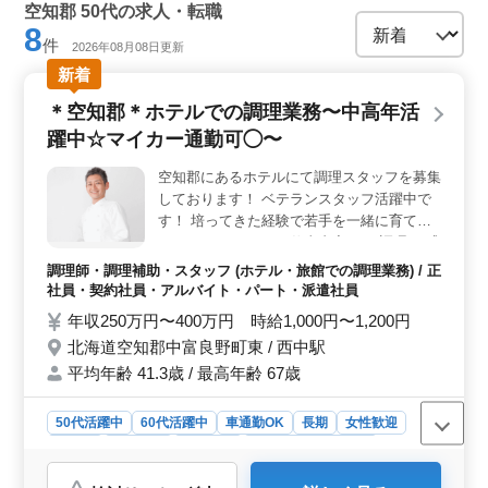
空知郡 50代の求人・転職
8
件
2026年08月08日更新
新着
＊空知郡＊ホテルでの調理業務〜中高年活
躍中☆マイカー通勤可◯〜
空知郡にあるホテルにて調理スタッフを募集
しております！ ベテランスタッフ活躍中で
す！ 培ってきた経験で若手を一緒に育てて
いきませんか？ ＊お仕事内容＊ ・調理 ・盛
り付け ・仕込み ・食器洗浄 ・厨房業務 ・
調理師・調理補助・スタッフ (ホテル・旅館での調理業務) / 正
店内清掃 ・調理補助 ＊ポイント＊ ・社会保
社員・契約社員・アルバイト・パート・派遣社員
険完備 ・勤務時間応相談 ・50代、60代の採
年収250万円〜400万円 時給1,000円〜1,200円
用実績あり ・マイカー通勤可能 皆様のご応
北海道空知郡中富良野町東 / 西中駅
募お待ちしております！ ＼まずはお気軽に
平均年齢 41.3歳 / 最高年齢 67歳
お問い合わせください／
50代活躍中
60代活躍中
車通勤OK
長期
女性歓迎
正社員
契約社員
派遣社員
アルバイト・パート
調理師・調理補助・スタッフ