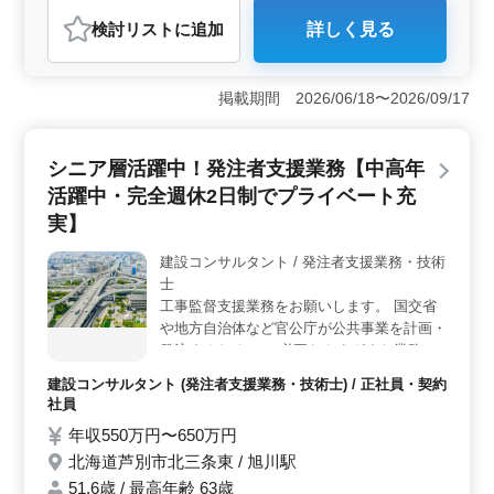
おすすめポイント
検討リスト
に追加
詳しく見る
＜経験者優遇・活気ある職場＞ 北海道富良野市で建築
施工管理の派遣社員を募集しています。中高年が活躍す
る環境で、マイカー通勤も可能です。経験者や資格保持
掲載期間 2026/06/18〜2026/09/17
者の方を歓迎し、ブランクがあっても気軽に応募してく
ださい。 ＜豊富な業務経験が活かせる＞ 住宅建設
やリフォーム工事の現場管理を担当し、パソコンを使っ
シニア層活躍中！発注者支援業務【中高年
た書類作成なども行います。1級または2級の建築施工管
理技士や建築士の資格をお持ちで、5年以上の経験がある
活躍中・完全週休2日制でプライベート充
方を求めています。 ＜充実の待遇＞ 月給45万円〜
実】
55万円です。通勤手当全額支給、雇用・労災・健康・厚
生の福利厚生が整っています。
建設コンサルタント / 発注者支援業務・技術
士
工事監督支援業務をお願いします。 国交省
や地方自治体など官公庁が公共事業を計画・
発注するために、 必要なさまざまな業務を
技術面からのサポートするお仕事です。
建設コンサルタント (発注者支援業務・技術士) / 正社員・契約
《主なお仕事内容》 ・発注者として工事発
社員
注業務 ・的確に協力会社に指示確認をする
年収550万円〜650万円
管理業務 ・請負工事の履行に必要となる資
北海道芦別市北三条東 / 旭川駅
料作成 ・施工状況の照会及び確認 ・工事検
査等への臨場 ・設計図書と工事現場の確認
51.6歳 / 最高年齢 63歳