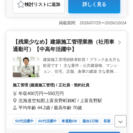
おすすめポイント
検討リスト
に追加
詳しく見る
＜経験豊富な方歓迎＞ 50代、60代のスタッフが活躍中
の企業で、豊富な経験を持つ方を歓迎しています。調理
師資格や洋食調理の経験がある方には、条件面で優遇さ
掲載期間 2026/07/25〜2026/10/24
れるため、スキルを活かせる最適な環境です。 ＜通
勤の利便性＞ 富良野駅からアクセス可能、マイカー通
勤も可能です。無料駐車場も完備されており、通勤の手
【残業少なめ】建築施工管理業務（社用車
間が少なく、快適に働ける環境が整っています。 ＜
充実した福利厚生＞ 雇用、労災、健康、厚生年金など
通勤可）【中高年活躍中】
の基本的な福利厚生が完備されています。シフト制で週
休二日、プライベートと仕事の両立がしやすい職場で
建築施工管理経験者歓迎！ブランクある方も
す。また、グループ施設の優待もあり、生活全般のサポ
歓迎です！ 主な案件：公共建築物、マンシ
ートが充実しています。
ョン、住宅、店舗、倉庫の建築 主な業務施
工管理（工程、安全、品質、原価）、工程表
の作成、現場指導 ＊当社の施工管理の仕事
施工管理 (建築施工管理) / 正社員・契約社員
は、プランニングから完成まで一貫して携わ
年収400万円〜550万円
れるので、 多岐に渡る業務に裁量を持って
北海道空知郡上富良野町錦町 / 上富良野駅
取り組めるのが大きな魅力です。 ◯空知郡
近郊の案件が中心です お客様と職人とのパ
平均年齢 44.2歳 / 最高年齢 70歳
イプラインとしても活躍できますので、 お
客様のご満足を一番近くで感じられます。
50代活躍中
60代活躍中
車通勤OK
週休2日制
長期
この仕事を通して、物づくりの達成感や技術
残業なし・少なめ
男性歓迎
正社員
契約社員
施工管理
者としてのやりがいを 一緒に共有しましょ