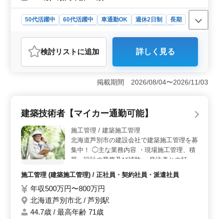
等 単身赴任可能な方優遇！増員にあたり積
極採用中！ シニア層のご応募もお待ちして
50代活躍中
60代活躍中
車通勤OK
週休2日制
長期
おります。60代の技術者も活躍中です！
残業なし・少なめ
寮・社宅あり
男性歓迎
正社員
契約社員
建設コンサルタント
検討リスト
に追加
詳しく見る
おすすめポイント
＜豊富な業務経験を活かす＞ 発注者として工事発注業
務や協力会社との指示確認、請負工事の資料作成など、
掲載期間 2026/08/04〜2026/11/03
幅広い業務を担当します。経験豊富な技術者がチームを
支え、効率的な業務を実現しています。 ＜プライベ
ート充実の環境＞ 完全週休2日制で、プライベートの時
建築技術者【マイカー通勤可能】
間を大切にできます。マイカー通勤可能で交通費は全額
支給されるため、通勤の負担を軽減できます。単身赴任
施工管理 / 建築施工管理
可能な方には、寮や社宅の提供もあります。 ＜シニ
北海道芦別市の建設会社で建築施工管理を募
ア層の活躍＞ シニア層の方々が活躍し、50代や60代の
集中！ ◯主な業務内容 ・現場施工管理、積
技術者も多く在籍しています。経験を活かしてキャリア
算、設計の業務及び補助 ・発注者との打ち
を築くチャンスです。60代の技術者も積極的に募集して
合わせ ・職人、資材の手配 ※エクセル、ワ
おり、経験豊富な方々のご応募をお待ちしています。
施工管理 (建築施工管理) / 正社員・契約社員・派遣社員
ード、ＣＡＤ等のパソコン操作あり ※主に
年収500万円〜800万円
芦別市近郊における建築工事に係る ＊昇
給・賞与は業績と勤務状況に応じて変動しま
北海道芦別市北 / 芦別駅
す ＊マイカー通勤：無料駐車場有り ＊50歳
44.7歳 / 最高年齢 71歳
以上活躍中 建築施工管理技士資格お持ちの