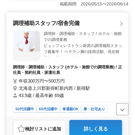
制を採用しています。これにより、仕事とプライベート
掲載期間 2026/05/15〜2026/08/14
のバランスを取りやすく、長期で安定して働ける環境で
す。また、車通勤が可能で、交通費も実費支給され、通
勤の負担を軽減できます。 ＜シニア層活躍＞ 50代
調理補助スタッフ/宿舎完備
以上のシニア層が活躍している環境です。年齢に関係な
く、経験とスキルを活かし、安心して働ける場所です。
調理師・調理補助・スタッフ / ホテル・旅館
シニアの経験が評価され、チームの一員として大きく貢
での調理業務
献できます。 ＜業務内容＞ 業務では、書類作成や
ビュッフェレストラン厨房の調理補助スタッ
整理から、レクリエーションのサポート、介助業務まで
フ募集中！ ベテラン層の採用活動、現在積
幅広く担当できます。様々な経験を積みながら、充実感
極的に行っております。 ビュッフェカウン
を感じられる仕事です。また、介護経験が必要であり、
ター（オープンキッチン）での調理を行って
ヘルパー2級以上の資格を持つ方に向いています。
調理師・調理補助・スタッフ (ホテル・旅館での調理業務) / 正
いただきます。 ◯主な業務内容 ・調理 ・盛
社員・契約社員・派遣社員
り付け ・仕込み ・食器洗浄、清掃 ・厨房業
年収300万円〜500万円
務 ・調理補助 マイカー通勤OK。無料駐車
北海道上川郡新得町新内西 / 新得駅
場もあり、毎日の通勤ストレスも少なく済み
ます。 現在50歳以上のベテラン料理人も活
43.9歳 / 最高年齢 69歳
躍中。 今までの経験を活かして、厨房で活
躍してみませんか？
50代活躍中
60代活躍中
車通勤OK
寮・社宅あり
女性歓迎
正社員
契約社員
派遣社員
調理師・調理補助・スタッフ
検討リスト
に追加
詳しく見る
おすすめポイント