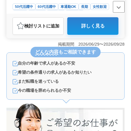
です！ 土木施工管理業務でお仕事探し中の
50代活躍中
60代活躍中
車通勤OK
長期
女性歓迎
方必見！ お気軽にお問い合わせください♪
正社員
契約社員
派遣社員
施工管理
おすすめポイント
検討リスト
に追加
詳しく見る
＜経験を活かせる案件＞ 創業100周年を誇る企業で、擁
壁や道路などの土木施工管理に携われます。積算経験者
歓迎で、50代以上の方も活躍中です。これまでの経験や
掲載期間 2026/06/29〜2026/09/28
知識を存分に発揮し、安定した環境でスキルアップを図
どんな内容
もご相談できます
れます。 ＜やりがいのある業務内容＞ 現場代理人
や監督など、多彩な業務を通じて、施工管理や積算、書
自分の年齢で求人があるか不安
類作成などのスキルを磨くことが可能です。数百万円か
ら数十億円規模の請負案件に携わり、発注者との打ち合
希望の条件通りの求人があるか知りたい
わせや近隣住民対応なども行います。経験を積み重ねな
がら、より高度な業務に挑戦できます。 ＜働きやす
まだ転職を迷っている
い環境＞ 車通勤OKで無料駐車場も完備の交通費全額支
今の職場を辞められるか不安
給、さらに福利厚生も充実しています。週5〜6日の就業
で、月平均20時間の時間外労働がありますが、充実した
休日や休憩時間も確保されています。また、上富良野駅
からのアクセスも良好です。