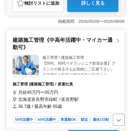
検討リスト
に追加
詳しく見る
おすすめポイント
＜勤務地と交通アクセス＞ 北海道富良野市の介護老人
保健施設での勤務。富良野駅が最寄りで、車通勤が可能
掲載期間 2026/05/09〜2026/08/08
で無料駐車場もあります。これにより、通勤が便利で、
日々のストレスが軽減される環境が提供されていま
す。 ＜シフトの柔軟性＞ この求人はシフト制を採
建築施工管理《中高年活躍中・マイカー通
用しており、週3日以上の勤務が相談可能です。これによ
勤可》
り、個々のライフスタイルに合わせた勤務スケジュール
を組むことができ、ワークライフバランスを保ちやすい
施工管理 / 建築施工管理
です。 ＜経験と資格の評価＞ ヘルパー2級以上の資
【50代、60代ベテランシニア歓迎企業】ブ
格が必要であり、介護経験1年以上が求められています。
これにより、経験豊富な介護士の能力が活かされ、さら
ランクの有る方もお気軽にご応募下さい。
なるキャリアアップが期待できる環境です。
住宅建設の新築や増改築及び住宅リフォーム
工事の現場管理 ・パソコンを使用しての書
施工管理 (建築施工管理) / 派遣社員
類作成 ・その他工事に付随する業務 経験者
月給45万円〜55万円
の方や資格保有者の方大歓迎です！ 培って
きた経験を活かして働きましょう！
北海道富良野市緑町 / 富良野駅
36.7歳 / 最高年齢 65歳
50代活躍中
60代活躍中
車通勤OK
駅近
週休2日制
長期
男性歓迎
派遣社員
施工管理