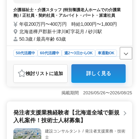
泄介助など） ・病室の清掃やシーツ交換 ・
看護師補助 ・生活援助 ・移動介助 ・入居者
介護福祉士・介護スタッフ (特別養護老人ホームでの介護業
の健康管理 ・身体機能の維持・回復サポー
務) / 正社員・契約社員・アルバイト・パート・派遣社員
ト ・介護記録作成 ・申し送り 備考 ＊シフ
年収200万円〜400万円 時給1,000円〜1,800円
ト制(週3日以上相談可能) ＊交通費実費支給
北海道樺戸郡新十津川町字花月 / 砂川駅
＊日勤のみ応相談 ご応募お待ちしておりま
す♪
50.3歳 / 最高年齢 63歳
50代活躍中
60代活躍中
週2〜3日からOK
車通勤OK
週休2日制
長期
女性歓迎
正社員
契約社員
派遣社員
アルバイト・パート
介護福祉士・介護スタッフ
検討リスト
に追加
詳しく見る
おすすめポイント
＜ワークライフバランス＞ この特別養護老人ホームで
は、週休2日のシフト制を採用しております。プライベー
掲載期間 2026/05/26〜2026/08/25
トの時間も大切にできる環境で、ライフスタイルに合わ
せた柔軟な働き方が可能です。 ＜通勤の利便性＞
車通勤が可能であり、通勤のストレスを軽減します。こ
発注者支援業務経験者【北海道全域で新規
れにより、広範囲からの通勤も可能な職場となっていま
入札案件！技術士人材募集】
す。 ＜職場環境と福利厚生＞ 職場はアットホーム
な雰囲気で、平均年齢50.3歳、最高年齢63歳までの幅広
建設コンサルタント / 発注者支援業務・技術
い年代のスタッフが活躍しています。 福利厚生も充実
士
しており、長期的なキャリア形成にも適した環境です。