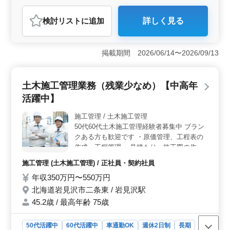
おすすめポイント
検討リスト
に追加
詳しく見る
＜安定した雇用＞ 岩見沢市での土木施工管理職は、正
社員から契約社員まで幅広い雇用形態で募集していま
す。年収は400万円〜500万円で、福利厚生も充実してい
掲載期間 2026/06/14〜2026/09/13
ます。 ＜キャリアの活用＞ 土木施工管理経験が3年
以上ある方を歓迎しています。ブランクがある方も大歓
迎です。管理・監督業務全般を担当し、現場代理人とし
土木施工管理業務（残業少なめ）【中高年
て活躍できます。 ＜働きやすい環境＞ 残業は月平
均10時間程度と少なめで、週5〜6日の勤務です。車通勤
活躍中】
可で、岩見沢市内及び空知郡圏内の現場での作業があり
ます。
施工管理 / 土木施工管理
50代60代土木施工管理経験者募集中 ブラン
クある方も歓迎です ・原価管理、工程表の
作成、工程管理 ・見積もり・施工図の作成
・作業の指導・監督、品質・安全管理 ・資
施工管理 (土木施工管理) / 正社員・契約社員
料・提出書類の作成等 〜道路工事・農業工
年収350万円〜550万円
事・治山工事・岩見沢市内道路維持業務 ◎
現場代理人経験者優遇
北海道岩見沢市二条東 / 岩見沢駅
45.2歳 / 最高年齢 75歳
50代活躍中
60代活躍中
車通勤OK
週休2日制
長期