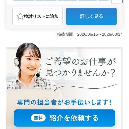
残業なし・少なめ
男性歓迎
正社員
契約社員
施工管理
おすすめポイント
検討リスト
に追加
詳しく見る
＜経験者 募集＞ この職場では50代、60代の土木施工管
理の経験者が重宝されています。ブランクがある方でも
歓迎されるので、再び専門スキルを生かし活躍するのに
掲載期間 2026/05/15〜2026/08/14
最適な環境です。 ＜働きやすい環境＞ 週休二日制
であり、残業も月平均10時間以内と限られているため、
仕事とプライベートの両立がしやすいです。また、車通
勤が可能で通勤手当も支給されるため、通勤に関する心
配もありません。 ＜多様な案件＞ 道路工事、農業
工事、治山工事、道路維持業務など、地域基盤を支える
多様な案件に携わます。やりがいあるお仕事です。