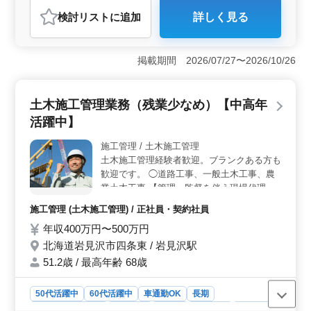
＜専門スキルの活用＞ この求人は、一般内科の経験豊
検討リスト
に追加
詳しく見る
富な医師に適しており、専門的なスキルを活かして患者
ケアに専念できるお仕事です。10年以上の経験を有する
医師として、診断から治療計画の立案まで、一貫して責
掲載期間 2026/07/27〜2026/10/26
任を持って対応できます。 ＜勤務環境＞ 週1回の平
日当直を含む規則的な勤務体系が確立されています。ラ
イフスタイルに合わせた働き方が実現可能で、仕事とプ
土木施工管理業務（残業少なめ）【中高年
ライベートの両立がしやすい環境です。 ＜地域社会
への貢献＞ 病院は地域に根ざして医療サービスを提供
活躍中】
しており、地域包括支援病棟を含む多様な設備を有して
います。経験を活かし、地域社会への貢献もできます。
施工管理 / 土木施工管理
土木施工管理経験者歓迎。ブランクある方も
歓迎です。 ◯道路工事、一般土木工事、農
業土木工事 【管理・監督を伴う現場代理人
業務全般】 ・打ち合わせ、現場作業指示、
施工管理 (土木施工管理) / 正社員・契約社員
工程調整及び管理、安全管理・関係書類作成
年収400万円〜500万円
等 ＊現場は岩見沢市内及び空知郡圏内 ＊冬
期間は除排雪業務もございます ♢残業少な
北海道岩見沢市四条東 / 岩見沢駅
め
51.2歳 / 最高年齢 68歳
50代活躍中
60代活躍中
車通勤OK
長期
残業なし・少なめ
男性歓迎
正社員
契約社員
施工管理