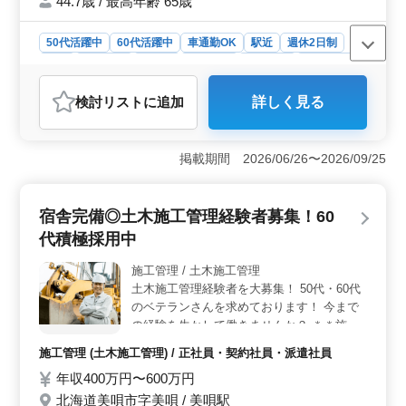
44.7歳 / 最高年齢 65歳
等支給あり ＊資格手当支給あり ◯土木施工
管理経験20年以上の方条件面優遇 ◯1級土木
50代活躍中
60代活躍中
車通勤OK
駅近
週休2日制
施工管理技士をお持ちの方は条件面優遇 土
長期
女性歓迎
正社員
契約社員
派遣社員
施工管理
木施工管理業務でお探しの方まずはお問合せ
ください ご応募お待ちしております！！
おすすめポイント
検討リスト
に追加
詳しく見る
＜仕事内容＞ この求人では、造成、道路、河川、下
水、砂防、法面等の様々な案件に携わって頂きます。幅
広い経験とスキルを活かせ、専門性を深めることが可能
掲載期間 2026/06/26〜2026/09/25
です。 ＜働きやすい環境＞ 完全週休2日制と無料駐
車場の提供、交通費実費支給など、働きやすい条件が整
っています。また、作業着等の支給や資格手当の支給も
宿舎完備◎土木施工管理経験者募集！60
あります。 ＜ベテラン経験者募集＞ 1級土木施工管
理技士の資格を持つ方や、土木施工管理経験20年以上の
代積極採用中
方には条件面で優遇します。これまで培ってきた技術力
と経験を高く評価する会社です。
施工管理 / 土木施工管理
土木施工管理経験者を大募集！ 50代・60代
のベテランさんを求めております！ 今まで
の経験を生かして働きませんか？ ＊＊施工
実績＊＊ 一般土木工事（造成、道路、港
施工管理 (土木施工管理) / 正社員・契約社員・派遣社員
湾、ダムなど） ＊＊お仕事内容＊＊ 施工管
年収400万円〜600万円
理(品質、安全、工程・原価) 測量、墨出し、
丁張り設置 各種書類作成(確認書類、竣工
北海道美唄市字美唄 / 美唄駅