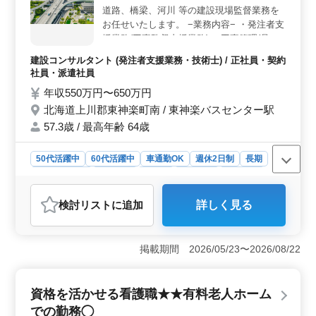
道路、橋梁、河川 等の建設現場監督業務を
お任せいたします。 −業務内容− ・発注者支
援業務(工事監督支援業務) ・工事管理(品
質・工程・安全)、施工計画、積算、設計変
建設コンサルタント (発注者支援業務・技術士) / 正社員・契約
更 ・現場での打ち合わせ ・資料作成業務 等
社員・派遣社員
・資材発注 ・竣工図書作成 ・CADでの図面
年収550万円〜650万円
修正業務 シニア層歓迎（50〜60代の技術者
北海道上川郡東神楽町南 / 東神楽バスセンター駅
活躍中） ＊備考＊ 交通費支給 単身赴任宿舎
完備 社用車支給 ※北海道エリア全域で案件
57.3歳 / 最高年齢 64歳
有り
50代活躍中
60代活躍中
車通勤OK
週休2日制
長期
寮・社宅あり
女性歓迎
正社員
契約社員
派遣社員
建設コンサルタント
検討リスト
に追加
詳しく見る
おすすめポイント
＜好条件のポイント＞ 北海道上川郡東神楽町南にある
建設コンサルタント企業で、北海道全域での発注者支援
掲載期間 2026/05/23〜2026/08/22
業務の募集です。年収550万円から650万円という魅力的
な給与水準で、技術士人材を積極的に募集しています。
中高年のベテラン技術者が活躍中です。 ＜業務内容
資格を活かせる看護職★★有料老人ホーム
の魅力＞ 主な業務は道路、橋梁、河川などの建設現場
での勤務◯
監督業務です。発注者支援業務や工事管理、現場での打