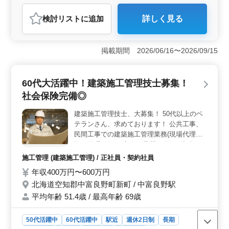
してのやりがいを 一緒に共有しましょ
う！！ ♢残業少なめ ♢社用車通勤可 ♢上富
おすすめポイント
検討リスト
に追加
詳しく見る
良野駅近
＜残業少なめの建築施工管理業務＞ 公共建築物や住宅
など多様な案件を手がけ、プランニングから完成まで携
われます。残業は少なめで、社用車通勤も可能で
掲載期間 2026/06/16〜2026/09/15
す。 ＜必要な資格と経験＞ 2級建築施工管理技士以
上と普通自動車免許が必要で、建築施工管理の経験が5年
以上必要です。 ＜給与と福利厚生＞ 月給は35万円
60代大活躍中！建築施工管理技士募集！
から45万円で、通勤手当は全額支給されます。休日は週
5〜6日で、土曜日は隔週休みです。
社会保険完備◎
建築施工管理技士、大募集！ 50代以上のベ
テランさん、求めております！ 公共工事、
民間工事での建築施工管理業務(現場代理人)
施工管理(工程・安全・品質・原価) 見積も
り、積算、施工計画書作成、各種書類作成、
施工管理 (建築施工管理) / 正社員・契約社員
施工図作成 清掃,若手指導,近隣住人対応 上
年収400万円〜600万円
記記載等の施工管理業務をおまかせします＾
北海道空知郡中富良野町新町 / 中富良野駅
＾ 社会保険完備◎ 最近、60代の方技術者も
採用いたしました。 まだまだ現役！という
平均年齢 51.4歳 / 最高年齢 69歳
方！ぜひぜひご応募下さい♪
50代活躍中
60代活躍中
駅近
週休2日制
長期