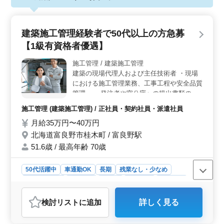
建築施工管理経験者で50代以上の方急募
【1級有資格者優遇】
施工管理 / 建築施工管理
建築の現場代理人および主任技術者 ・現場
における施工管理業務、工事工程や安全品質
管理、 ・発注者や官公庁への提出書類の作
成及びその付帯業務を行います。 ・主な現
施工管理 (建築施工管理) / 正社員・契約社員・派遣社員
場は富良野市、中富良野町、上富良野町、南
月給35万円〜40万円
富良野町の富良野管内です。 50代・60代歓
迎企業です。 65歳も活躍しています。是非
北海道富良野市桂木町 / 富良野駅
ご応募下さい！
51.6歳 / 最高年齢 70歳
50代活躍中
車通勤OK
長期
残業なし・少なめ
寮・社宅あり
男性歓迎
正社員
契約社員
派遣社員
施工管理
検討リスト
に追加
詳しく見る
おすすめポイント
＜経験者に優しい環境＞ 50代以上の建築施工管理経験