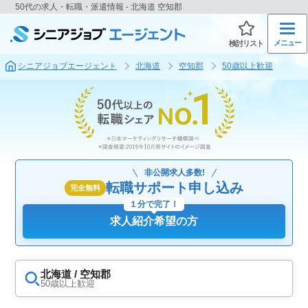
50代の求人・転職・派遣情報 - 北海道 空知郡
メニュー
検討リスト
シニアジョブエージェント
北海道
空知郡
50歳以上歓迎
非公開求人多数!
転職サポート申し込み
完全無料
１分で完了！
求人紹介希望の方
北海道 / 空知郡
50歳以上歓迎