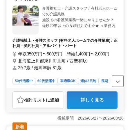
ち合わせ、資料作成など幅広い業務に携わります。経験
介護福祉士・介護スタッフ / 有料老人ホーム
豊富な方々にとって、充実した技術的な業務です。
での介護業務
＜福利厚生・待遇の充実＞ 交通費支給や単身赴任用の
宿舎完備、社用車の支給など待遇面も充実しています。1
施設での看護師業務一緒にやりませんか？
級土木施工管理技士や技術士の資格を持っている方は尚
経験20年以上の方即戦力です☆★ ＜業務内
可とされ、幅広い経験を活かして安定した環境で活躍で
容＞ ・ご入居者の健康チェック ・医師の指
きる求人です。
導に基づく処置 ・入浴前後の対応 ・昼食時
介護福祉士・介護スタッフ (有料老人ホームでの介護業務) / 正
の見守り・サポート ・ご入居者との交流な
社員・契約社員・アルバイト・パート
ど ・記録の記入 ・申し送り 等 ＜特徴＞ ・
年収350万円〜500万円 時給1,400円〜2,000円
無料駐車場完備 ・交通費：実費支給 今まで
北海道上川郡東川町北町 / 西聖和駅
の生活を崩さずに転職すること可能です☆彡
皆様のご応募是非お待ちしております♬
39.7歳 / 最高年齢 61歳
50代活躍中
60代活躍中
車通勤OK
週休2日制
長期
女性歓迎
正社員
契約社員
アルバイト・パート
介護福祉士・介護スタッフ
検討リスト
に追加
詳しく見る
おすすめポイント
＜経験者歓迎の環境＞ 経験20年以上の方を即戦力とし
て求めており、豊富な経験と知識を活かして活躍できる
掲載期間 2026/05/27〜2026/08/26
環境です。周囲のスタッフとの連携や指導、教育にも携
新着
わることで経験を生かした業務に取り組めます。 ＜