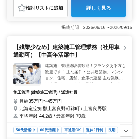
う！！ ♢残業少なめ ♢社用車通勤可 ♢上富
おすすめポイント
検討リスト
に追加
詳しく見る
良野駅近
＜残業少なめの建築施工管理業務＞ 北海道上富良野町
で建築施工管理のお仕事です。公共建築物や住宅など
様々な案件を手がけ、プランニングから完成まで携われ
掲載期間 2026/06/16〜2026/09/15
る魅力があります。残業は少なめで、社用車通勤も可能
です。 ＜必要な資格と経験＞ 2級建築施工管理技士
以上と普通自動車免許が必要で、建築施工管理の経験が5
【残業少なめ】建築施工管理業務（社用車
年以上必要です。 ＜福利厚生＞ 年収は400万円から
550万円で、通勤手当が支給されます。賞与もあります。
通勤可）【中高年活躍中】
休日は週5〜6日で、土曜日は隔週休みです。
建築施工管理経験者歓迎！ブランクある方も
歓迎です！ 主な案件：公共建築物、マンシ
ョン、住宅、店舗、倉庫の建築 主な業務施
工管理（工程、安全、品質）、工程表の作
成、現場指導 ＊当社の施工管理の仕事は、
施工管理 (建築施工管理) / 派遣社員
プランニングから完成まで一貫して携われる
月給35万円〜45万円
ので、 多岐に渡る業務に裁量を持って取り
北海道空知郡上富良野町錦町 / 上富良野駅
組めるのが大きな魅力です。 ◯空知郡近郊
の案件が中心です お客様と職人とのパイプ
平均年齢 44.2歳 / 最高年齢 70歳
ラインとしても活躍できますので、 お客様
のご満足を一番近くで感じられます。 この
50代活躍中
60代活躍中
車通勤OK
週休2日制
長期
仕事を通して、物づくりの達成感や技術者と
残業なし・少なめ
男性歓迎
派遣社員
施工管理