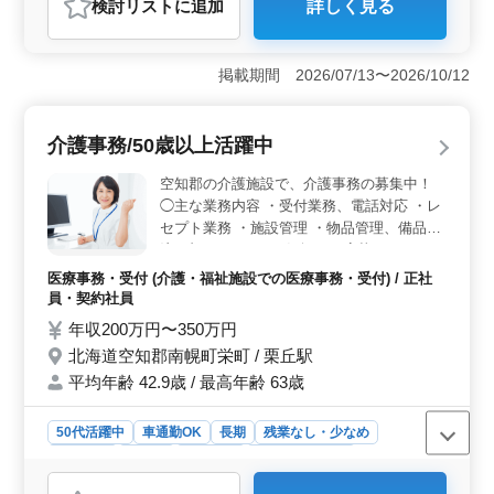
検討リスト
に追加
詳しく見る
おすすめポイント
＜通勤の利便性＞ マイカー通勤が可能で、地域内外か
らのアクセスが容易です通勤のストレスが少なく、日々
掲載期間 2026/07/13〜2026/10/12
の業務により集中できる環境が整っています。 ＜年
齢層の広がり＞ 50代、60代の採用実績があり、年齢を
問わず活躍できる職場です。経験豊富なベテランが活躍
介護事務/50歳以上活躍中
し、幅広い年齢層のスタッフが協力し合いながら働いて
います。 ＜福利厚生と勤務条件＞ 社会保険完備
空知郡の介護施設で、介護事務の募集中！
で、勤務時間は相談に応じます。長期的に働きやすい環
◯主な業務内容 ・受付業務、電話対応 ・レ
境が提供されています。
セプト業務 ・施設管理 ・物品管理、備品発
注 ブランクOK！お気軽にご応募ください！
※残業少なめ ※マイカー通勤可 マイカー通
医療事務・受付 (介護・福祉施設での医療事務・受付) / 正社
勤可能で朝の通勤も楽々！ 今まで培ってき
員・契約社員
たスキルを発揮して頂ける方、ぜひご応募く
年収200万円〜350万円
ださい！
北海道空知郡南幌町栄町 / 栗丘駅
平均年齢 42.9歳 / 最高年齢 63歳
50代活躍中
車通勤OK
長期
残業なし・少なめ
女性歓迎
正社員
契約社員
医療事務・受付
おすすめポイント