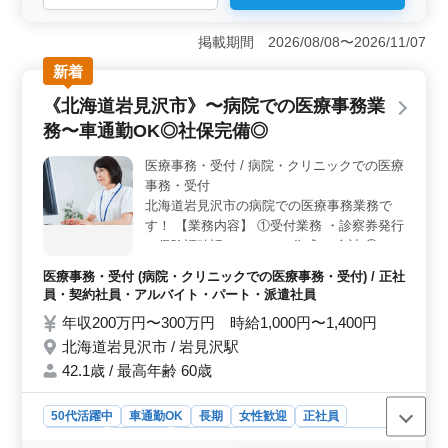
＜ベテランの経験を活かせる職場＞ この求人は中高年
のベテラン料理人も活躍しており、調理経験が1年以上あ
掲載期間 2026/08/08〜2026/11/07
れば応募可能です。ビュッフェレストランのオープンキ
新着
ッチンで調理、盛り付け、仕込み、食器洗浄、清掃な
ど、調理全般の補助業務を担当します。これまでの経験
《北海道岩見沢市》〜病院での医療事務業
を活かし、ダイナミックな環境で活躍できるチャンスで
務〜車通勤OK◎社保完備◎
す。 ＜安定した収入と安心の福利厚生＞ 年収300万
円から500万円と、安定した収入が期待できます。福利厚
医療事務・受付 / 病院・クリニックでの医療
生として雇用・労災・健康・厚生年金に加入できるた
事務・受付
め、長期的に安心して働けます。通勤手当も実費支給さ
れ、通勤費用の心配も不要です。しっかりとした給与体
北海道岩見沢市の病院での医療事務業務で
制が整っています。 ＜働きやすい環境と充実の住環
す！ 【業務内容】 ①受付業務 ・診察券発行
境＞ 北海道上川郡新得町に位置し、新得駅からアクセ
と保険証確認 ・カルテの作成 ・会計 ②レセ
スできます。マイカー通勤が可能で、無料駐車場も完備
プト業務 ・レセプト（診療報酬明細書）の
医療事務・受付 (病院・クリニックでの医療事務・受付) / 正社
されているため、通勤のストレスが少なく済みます。単
作成・点検 ※1か月分の費用を翌月10日まで
員・契約社員・アルバイト・パート・派遣社員
身用の宿舎も完備されており、住まいの心配もありませ
請求する決まりがある為、月末〜月初が繁忙
ん。週休二日制のシフト勤務で、仕事とプライベートの
年収200万円〜300万円 時給1,000円〜1,400円
期。 ③クラーク業務 ・医師・看護師などの
バランスを取りながら働けます。就業時間は8:00～21:00
北海道岩見沢市 / 岩見沢駅
診療補助業務 ＊中高年活躍中 ＊社会保険完
の間で8時間程度、休憩時間も60分しっかり確保されてい
備 ＊経験者優遇 ＊車通勤OK 中高年も活躍
42.1歳 / 最高年齢 60歳
ます。
中の職場です！ 今までの経験を活かせる
方、ぜひご応募ください。
50代活躍中
車通勤OK
長期
女性歓迎
正社員
契約社員
派遣社員
アルバイト・パート
医療事務・受付