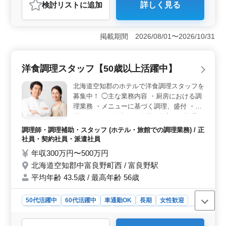
検討リスト
に追加
詳しく見る
＜経験を活かせる業務内容＞ 介護施設での受付やレセ
プト業務、物品管理など、これまでに培った事務スキル
を発揮できる職場です。診療報酬請求の経験があれば年
掲載期間 2026/08/01〜2026/10/31
数を問わず応募可能で、50代以上も活躍中。ブランクが
ある方も歓迎されており、再スタートを切りやすい環境
です。 ＜働きやすさと通勤の利便性＞ 残業は少な
洋食調理スタッフ【50歳以上活躍中】
く、土曜午後や日祝が休みでプライベート時間も大切に
できます。さらにマイカー通勤が可能で、通勤手当も支
北海道空知郡のホテルで洋食調理スタッフを
給されるため、日々の通勤が快適です。職場は北海道空
募集中！ ◯主な業務内容 ・厨房における調
知郡にあり、家庭との両立もしやすい職場です。 ＜
理業務 ・メニューに基づく調理、盛付 ・食
安定した収入と充実した福利厚生＞ 年収200万円〜350
材のカット、仕込み、食材の仕入れ、検品
万円で、賞与支給もあるため安定した収入が期待できま
・調理器具・食器の洗浄、厨房内衛生管理
す。さらに雇用保険、健康保険などの社会保険も完備さ
調理師・調理補助・スタッフ (ホテル・旅館での調理業務) / 正
れており、長期的に働きやすい職場です。福利厚生も充
＊グループ施設の優待あり ＊マイカー通勤
社員・契約社員・派遣社員
実しているため、安心してキャリアを積むことができま
OK ＊50代、60代の採用実績あり 調理師資
年収300万円〜500万円
す。
格お持ちの方、洋食調理の経験がある方は条
北海道空知郡中富良野町西 / 富良野駅
件面優遇します！ 現在50歳以上のベテラン
平均年齢 43.5歳 / 最高年齢 56歳
料理人も活躍中の企業です！
50代活躍中
60代活躍中
車通勤OK
長期
女性歓迎
正社員
契約社員
派遣社員
調理師・調理補助・スタッフ