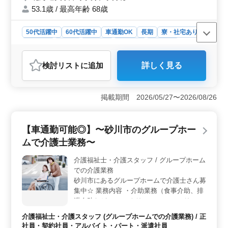
書類等) 施工図作成 見積書作成/積算業務(数
53.1歳 / 最高年齢 68歳
量の拾い出し、内訳書の作成) 取引先との打
ち合わせ 職人手配、協力会社との打ち合わ
50代活躍中
60代活躍中
車通勤OK
長期
寮・社宅あり
せ など 宿舎完備◎ 皆様のご応募、お待ちし
男性歓迎
正社員
契約社員
派遣社員
施工管理
てます！
おすすめポイント
検討リスト
に追加
詳しく見る
＜経験者優遇・宿舎完備＞ 北海道美唄市で、土木施工
管理経験者を積極的に募集しています。50代から60代の
ベテランの方々も歓迎しており、経験を活かして新たな
掲載期間 2026/05/27〜2026/08/26
職場で働けます。一般土木工事の施工管理業務を担当
し、安全や品質の管理、施工図の作成、協力会社との打
ち合わせなどを行います。また、宿舎も完備しており、
【車通勤可能◎】〜砂川市のグループホー
地元での勤務を支援しています。 ＜働きやすさ＞
美唄駅からのアクセスが便利で、車通勤も可能です。勤
ムで介護士業務〜
務時間は季節によって異なりますが、3月から12月は7時
30分から17時00分、1月から2月は8時30分から17時00分
介護福祉士・介護スタッフ / グループホーム
となっています。休憩時間は90分あり、残業は月40時間
での介護業務
となっており、ワークライフバランスを大切にしていま
砂川市にあるグループホームで介護士さん募
す。 ＜給与・福利厚生＞ 年収は400万円から600万
集中☆ 業務内容 ・介助業務（食事介助、排
円まで幅広く、通勤手当は全額支給されます。また、福
泄介助など） ・レクリエーション ・リハビ
利厚生も充実しており、雇用・労災・健康・厚生に加
リテーションサポート ・書類作成、書類整
介護福祉士・介護スタッフ (グループホームでの介護業務) / 正
え、宿舎の提供も行っています。
理 ・サービス利用者の家族との相談、助言
社員・契約社員・アルバイト・パート・派遣社員