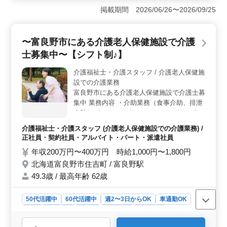
者を急募しており、1級有資格者は優遇される点が魅力で
掲載期間 2026/06/26〜2026/09/25
す。企業は50代・60代の経験者を歓迎し、65歳まで活躍
している方もいます。経験者の豊富な知識やスキルを活
かせる環境が整っています。 ＜働きやすい勤務条件
〜富良野市にある介護老人保健施設で介護
＞ 富良野市、中富良野町、上富良野町、南富良野町の
士募集中〜【シフト制♪】
現場での施工管理業務で、土日が休みとなっており、さ
らに土曜日は隔週となるメリハリのある勤務スケジュー
介護福祉士・介護スタッフ / 介護老人保健施
ルです。残業も少なめで、長期にわたり安定して働ける
設での介護業務
環境が整っています。 ＜地域に根ざした活動＞ 富
良野市を拠点にしており、地域社会への貢献が期待され
富良野市にある介護老人保健施設で介護士募
る建築施工管理業務です。地域密着型の仕事であり、地
集中 業務内容 ・介助業務（食事介助、排泄
元への愛着や貢献意欲を持つ方にとって、やりがいを感
介助など） ・レクリエーション ・リハビリ
じられる職場となっています。
テーションサポート ・書類作成、書類整理
介護福祉士・介護スタッフ (介護老人保健施設での介護業務) /
・サービス利用者の家族との相談、助言 備
正社員・契約社員・アルバイト・パート・派遣社員
考 ＊シフト制(週3日以上相談可能) ＊交通費
年収200万円〜400万円 時給1,000円〜1,800円
実費支給 ＊日勤のみ応相談 ご応募お待ちし
北海道富良野市住吉町 / 富良野駅
ております♪
49.3歳 / 最高年齢 62歳
50代活躍中
60代活躍中
週2〜3日からOK
車通勤OK
長期
女性歓迎
正社員
契約社員
派遣社員
アルバイト・パート
介護福祉士・介護スタッフ