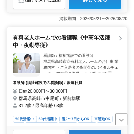
＜経験とスキルを活かす環境＞ 群馬県高崎市金古町に
ある整備工場では、小型車から4トン車までの自動車整備
に従事します。豊富な経験やスキルを活かして、整備全
掲載期間 2026/05/21〜2026/08/20
般や車検、定期点検、一般修理など幅広い業務に携わる
ことができます。メカニック経験のある方やベテランシ
ニア層も歓迎され、50代の技術者が活躍中です。 ＜
有料老人ホームでの看護職《中高年活躍
働きやすい待遇＞ 整備工場では、中高年層が活躍する
ための環境が整っています。無料駐車場が完備されてお
中・夜勤専従》
り、車通勤も可能です。残業は少なめで長期勤務が見込
まれ、安定した働き方が期待されます。年収は400万円か
看護師 / 福祉施設での看護師
ら520万円であり、通勤手当も全額支給されます。 ＜
群馬県高崎市◎有料老人ホームのお仕事 業
充実の福利厚生＞ 雇用・労災・健康・厚生など、充実
務内容 ・ご入居者の夜間帯のバイタルチェ
した福利厚生が整っており、安心して働くことができま
ック ・内服薬の準備 ・たん吸引や処置 ・緊
す。休日も第二土曜日を含む週5〜6日で、夏季休業や年
急時対応 週2、3日から無理なく出勤♪ 【60
看護師 (福祉施設での看護師) / 派遣社員
末年始、GW休暇も取得できます。
代の方も積極的に募集中！！】 いつでもス
日給20,000円〜30,000円
タッフは温かい雰囲気＊ 施設も清潔感でい
っぱいです。 あなたのご応募、お待ちして
群馬県高崎市中尾町 / 新前橋駅
います。
31.2歳 / 最高年齢 63歳
50代活躍中
60代活躍中
週2〜3日からOK
車通勤OK
長期
残業なし・少なめ
男性歓迎
派遣社員
看護師