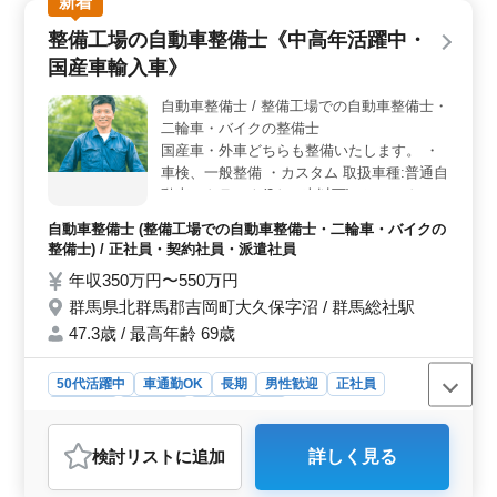
新着
を担当し、点検整備や緊急整備、車検対応などの業務に
携わります。残業は月平均で10時間程度と少なめで、勤
整備工場の自動車整備士《中高年活躍中・
務後の予定も立てやすい環境が整っています。また、車
国産車輸入車》
検やガソリン、タイヤなどの社員割引もあります。
＜中高年の方々の活躍が期待される環境＞ 40〜50代の
自動車整備士 / 整備工場での自動車整備士・
方々が多く活躍しており、中高年の方々の応募を歓迎し
二輪車・バイクの整備士
ています。豊富な経験を活かし、安定した職場環境で働
けることが魅力です。無料駐車場が完備されており、車
国産車・外車どちらも整備いたします。 ・
での通勤も可能です。 ＜充実した福利厚生と待遇
車検、一般整備 ・カスタム 取扱車種:普通自
＞ 年収は400万円から500万円となっており、通勤手当
動車、トラック(2トン車以下) メルセデス、
は全額支給されます。賞与もあります。福利厚生につい
アウディなどの外車やトヨタ、ホンダなどの
自動車整備士 (整備工場での自動車整備士・二輪車・バイクの
ても雇用・労災・健康・厚生が整っており、安心して働
国産車対応しております。 経験のある50代
整備士) / 正社員・契約社員・派遣社員
ける環境が整っています。
を歓迎しております。 お車がお好きな方の
年収350万円〜550万円
ご応募お待ちしております。 ご応募お待ち
群馬県北群馬郡吉岡町大久保字沼 / 群馬総社駅
しております。
47.3歳 / 最高年齢 69歳
50代活躍中
車通勤OK
長期
男性歓迎
正社員
契約社員
派遣社員
自動車整備士
おすすめポイント
検討リスト
に追加
詳しく見る
＜幅広い車種に対応した整備工場＞ 国産車から外車ま
で、様々な車種の整備を行います。車検や一般整備、さ