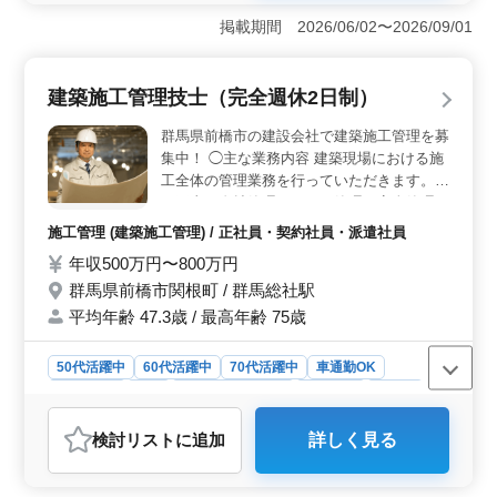
です。さらに正社員と契約社員の両方を選択可能で、将
掲載期間 2026/06/02〜2026/09/01
来の安定性も確保されています。 ＜ベテラン層に最
適な環境＞ 中高年のベテラン層が既に活躍している環
境です。電気工事施工管理の経験を最大限に活かすこと
建築施工管理技士（完全週休2日制）
ができます。 ＜ワークライフバランスの良さ＞ 車
通勤OKで、残業も少なめ。週休2日制で、家族やプライ
群馬県前橋市の建設会社で建築施工管理を募
ベートな時間も大切にできる職場です。
集中！ ◯主な業務内容 建築現場における施
工全体の管理業務を行っていただきます。
・工事の進捗管理、コスト管理、安全管理、
品質管理 ・発注者との打ち合わせ ・積算 ・
施工管理 (建築施工管理) / 正社員・契約社員・派遣社員
職人、資材の手配 ※現場は群馬県内です
年収500万円〜800万円
が、主に前橋市内です。（社用車使用） ＊
群馬県前橋市関根町 / 群馬総社駅
完全週休2日制 ＊社有車支給 ＊残業少なめ
建築施工管理技士資格お持ちの方は条件面優
平均年齢 47.3歳 / 最高年齢 75歳
遇します！ 今までの経験を活かして頂ける
方、ぜひご応募ください！
50代活躍中
60代活躍中
70代活躍中
車通勤OK
週休2日制
長期
残業なし・少なめ
男性歓迎
正社員
契約社員
派遣社員
施工管理
検討リスト
に追加
詳しく見る
おすすめポイント
＜完全週休2日制で働きやすい環境＞ 土日祝日休みの完