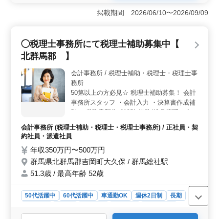
らにはカスタム作業も取り扱い、メルセデスやアウデ
掲載期間 2026/06/10〜2026/09/09
ィ、トヨタやホンダなど、幅広い車種に対応していま
す。お客様の愛車を最良の状態に整えることに貢献しま
しょう。 ＜経験豊富な50代の整備士を歓迎＞ 50代
◯税理士事務所にて税理士補助募集中【
の経験豊富な方々のご応募を歓迎しています。お車に関
する知識や技術を活かし、専門性を高めながら、充実し
北群馬郡 】
た職場環境で活躍しませんか？車好きの方、整備のプロ
フェッショナルを求めています。 ＜安心の福利厚生
会計事務所 / 税理士補助・税理士・税理士事
と働きやすさ＞ 年収は360万円から520万円まで幅広
務所
く、交通費や通勤手当などの福利厚生が充実していま
50第以上の方必見☆ 税理士補助募集！ 会計
す。雇用や労災、健康管理、厚生面もしっかりサポート
事務所スタッフ ・会計入力 ・決算書作成補
し、安心して長く働ける環境を整えています。
助 ・税務書類作成補助 総務(備品管理、小口
現金、顧客ファイル、管理、事務所内清掃、
会計事務所 (税理士補助・税理士・税理士事務所) / 正社員・契
電話対応、来客対応、郵便物対応等) 会計事
約社員・派遣社員
務所スタッフの募集です！ 業績好調の為増
年収350万円〜500万円
員募集です♪
群馬県北群馬郡吉岡町大久保 / 群馬総社駅
51.3歳 / 最高年齢 52歳
50代活躍中
60代活躍中
車通勤OK
週休2日制
長期
女性歓迎
正社員
契約社員
派遣社員
会計事務所