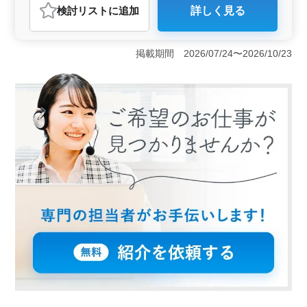
おすすめポイント
検討リスト
に追加
詳しく見る
＜業務内容＞ 夜間帯における入居者のバイタルチェッ
クや内服薬の準備、たん吸引や処置、緊急時の対応など
が主な業務です。週2〜3日の出勤で、無理なく働けま
掲載期間 2026/07/24〜2026/10/23
す。 ＜待遇＞ 派遣社員としての勤務で、日給は
20,000円〜30,000円となっています。車通勤可で無料駐
車場もあります。残業は少なく、週4日〜5日の休日も設
定されています。 ＜必要な経験・資格＞ 正看護師
免許もしくは准看護師免許が必須で、看護師経験は5年以
上必要です。学歴は不問です。中高年の方も積極的に募
集されています。