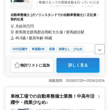
・整備スタッフの業務全般を行っていただき
ます。 ・整備工場併設店舗での整備業務全
般（車検整備、 一般整備、オイル、タイ
自動車整備士 (ガソリンスタンドでの自動車整備士) / 正社員・
ヤ、カーリース） ＊一部：接客、販売業務
契約社員
があります。 ベテラン50代歓迎ですので、
月給35万円
是非ご応募下さい。
群馬県北群馬郡吉岡町大久保 / 群馬総社駅
45.9歳 / 最高年齢 68歳
50代活躍中
車通勤OK
長期
残業なし・少なめ
寮・社宅あり
男性歓迎
正社員
契約社員
自動車整備士
おすすめポイント
検討リスト
に追加
詳しく見る
＜シニア歓迎・マイカー通勤可＞ 中高年の方が活躍中
で、マイカー通勤も可能です。主な業務は整備スタッフ
として、整備工場併設店舗での車検整備、一般整備、オ
掲載期間 2026/07/25〜2026/10/24
イル交換、タイヤ交換、カーリースなど幅広い業務を担
当します。一部には接客や販売業務も含まれており、ス
キルを存分に発揮できます。 ＜ベテラン50代歓迎・
車検工場での自動車整備士業務！中高年活
シフト制度＞ 経験豊富なベテラン50代の方が歓迎さ
れ、チームワークを大切にした働きやすい環境です。週
躍中・残業少なめ♪
5〜6日のシフト制度が導入されており、柔軟な勤務スケ