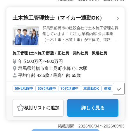
す。また、車通勤も可能で専用駐車場が完備されている
ため、様々な通勤スタイルに対応できる柔軟な環境で
す。 ＜ベテラン層が活躍する職場＞ 50代から70代
土木施工管理技士（マイカー通勤OK）
の経験豊富な施工管理者が多数活躍中です。特に、土木
施工管理技士資格や長年の現場経験をお持ちの方には、
群馬県前橋市の建設会社で土木施工管理を募
能力が正当に評価される企業文化が魅力です。これまで
集しています！ ◯主な業務内容 公共事業
培った知識やスキルを活かしながら働けます。 ＜充
（土木工事・水道工事）が主体で、道路、側
実した福利厚生＞ 前年度実績で賞与は計5.5ヶ月分が支
溝改良、下水道、舗装工事等の施工を行いま
給されています。さらに、社会保険や退職金制度、資格
す。 ・現場管理、作業、および役所関係へ
取得支援など、働く上で安心できる福利厚生が整ってい
施工管理 (土木施工管理) / 正社員・契約社員・派遣社員
の提出書類の作成等も行います。 ・発注者
る点も大きな魅力です。
年収500万円〜800万円
との打ち合わせ ・積算 ・職人、資材の手配
群馬県前橋市富士見町小暮 / 江木駅
など ※作業現場は県内が多いです。 ※会社
へ集合し、現場へ移動します。 ＊マイカー
平均年齢 42.5歳 / 最高年齢 65歳
通勤OK ＊残業少なめ 現在50歳以上のベテ
ランも活躍している企業です。 今までの経
50代活躍中
60代活躍中
70代活躍中
車通勤OK
長期
験を活かして頂ける方、ぜひご応募くださ
残業なし・少なめ
男性歓迎
正社員
契約社員
派遣社員
い！
施工管理
検討リスト
に追加
詳しく見る
おすすめポイント
＜キャリア活用の魅力＞ 本求人では、土木施工管理の
経験を5年以上お持ちの方が歓迎されており、これまでの
掲載期間 2026/06/04〜2026/09/03
キャリアを最大限に活かすことができます。特に、公共