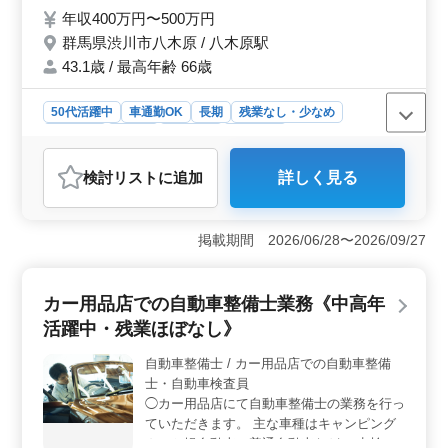
資格保有者優遇致します 今までの経験を活
年収400万円〜500万円
かして頂ける方のご応募お待ちしておりま
群馬県渋川市八木原 / 八木原駅
す。
43.1歳 / 最高年齢 66歳
50代活躍中
車通勤OK
長期
残業なし・少なめ
男性歓迎
正社員
契約社員
派遣社員
アルバイト・パート
自動車整備士
検討リスト
に追加
詳しく見る
おすすめポイント
＜安定した勤務環境＞ 国産車のみ扱う当社は、整備士
に安定した勤務環境を提供しています。年間休日110日で
掲載期間 2026/06/28〜2026/09/27
残業も少なめ、中高年層が積極的に活躍中です。八木原
駅からの車通勤も可能で、長期で働ける環境です。
＜キャリア活かすチャンス＞ 自動車整備経験10年以上
カー用品店での自動車整備士業務《中高年
の方、今までの経験を当社で活かしませんか？検査員資
活躍中・残業ほぼなし》
格者優遇で、トラブルシューティングから定期点検まで
幅広い業務に携わり、スキルを更に磨けるチャンスが豊
自動車整備士 / カー用品店での自動車整備
富です。 ＜充実の福利厚生＞ 年収400万〜500万
士・自動車検査員
円、通勤手当全額支給、年2回の賞与あり。雇用・労災・
健康・厚生に関する充実した福利厚生が整っており、安
◯カー用品店にて自動車整備士の業務を行っ
心して働けます。是非、私たちと一緒に成長しましょ
ていただきます。 主な車種はキャンピング
う。
カーと軽自動車、普通自動車など ・点検整