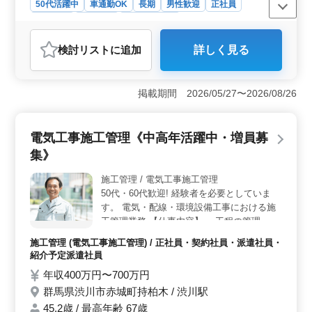
50代活躍中
車通勤OK
長期
男性歓迎
正社員
契約社員
派遣社員
自動車整備士
おすすめポイント
検討リスト
に追加
詳しく見る
＜経験者歓迎＞ 10年以上の自動車整備経験者を積極採
用しています。大型・トラック整備歓迎しています。業
務は整備、修理、点検、オイル/タイヤ交換、不具合ヒア
掲載期間 2026/05/27〜2026/08/26
リング、洗車、車内清掃など多岐にわたります。スキル
を活かし、新しい挑戦にチャレンジしませんか。 ＜
働きやすい環境＞ 群馬県渋川市半田での勤務です。シ
電気工事施工管理《中高年活躍中・増員募
フト制で柔軟な働き方が可能となっています。中高年の
方も歓迎しています。休日は日曜祝日、夏季休暇、年末
集》
年始、GW、有給休暇など充実しています。ワークライフ
バランスを大切にし、長く働ける環境が整っていま
施工管理 / 電気工事施工管理
す。 ＜給与＆福利厚生＞ 年収360万〜520万円とキ
50代・60代歓迎! 経験者を必要としていま
ャリアを評価した優遇された待遇です。交通費支給、通
す。 電気・配線・環境設備工事における施
勤手当あります。福利厚生が整っており、安心して働け
工管理業務 【仕事内容】 ・工程の管理 ・工
る環境を提供しています。車での出勤も可能です。キャ
事の見積り ・品質管理 ・安全管理 ・ゼネコ
施工管理 (電気工事施工管理) / 正社員・契約社員・派遣社員・
リアの向上と共に、経済的な安定も手に入れましょう。
ン/関係者/各種打合せ 【工事内容】 物件の
紹介予定派遣社員
規模:数百万〜数十億円 オフィスビル、ホテ
年収400万円〜700万円
ル、マンション、商業施設など 【有資格者
群馬県渋川市赤城町持柏木 / 渋川駅
歓迎】 ・1級電気工事施工管理技士 ・2級電
気工事施工管理技士
45.2歳 / 最高年齢 67歳