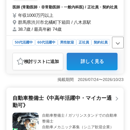
しております。
医師 (常勤医師・非常勤医師・一般内科医) / 正社員・契約社員
年収1000万円以上
群馬県渋川市北橘町下箱田 / 八木原駅
38.7歳 / 最高年齢 74歳
50代活躍中
60代活躍中
男性歓迎
正社員
契約社員
医師
おすすめポイント
検討リスト
に追加
詳しく見る
＜一般内科医募集＞ 群馬県渋川市北橘町下箱田に位置
する医療機関で一般内科医を募集しています。経験豊富
な方を歓迎し、応相談の働き方が可能です。 ＜好条
掲載期間 2026/07/24〜2026/10/23
件の勤務環境＞ 年収1000万円以上で、夜間当直は月3〜
4回程度です。週休3日（日曜含む）で、有給休暇20日/年
や年末年始5日、夏季休暇3日が取得できます。 ＜医
自動車整備士《中高年活躍中・マイカー通
療機関の情報＞ 病床数は120床で、外来数は1日220人
と賑やかな環境です。社会保険完備で、安心して働ける
勤可》
環境が整っています。
自動車整備士 / ガソリンスタンドでの自動車
整備士
自動車メカニック募集（シニア歓迎企業）