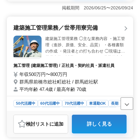
えて働きたい方に最適です。 ＜シニア世代が主役と
掲載期間 2026/06/25〜2026/09/24
して活躍できる環境＞ シニア世代のベテラン施工管理
が活躍しています。年齢に関係なく経験を重視する職場
です。これまでの知見を存分に発揮できます。 ＜通
建築施工管理業務／世帯用寮完備
勤しやすく負担少ない＞ 車通勤OKで最寄駅からも近
く、通勤負担が少ない点が魅力。長く働くにはもってこ
建築施工管理業務 ◯主な業務内容 ・施工管
いの環境です。
理（進捗、原価、安全、品質） ・各種書類
の作成 ・発注者との打ち合わせ ◯現場は群
馬県内及び近県となります。 ＊世帯用寮完
備 ＊賞与あり ＊交通費支給 5年以上の施工
施工管理 (建築施工管理) / 正社員・契約社員・派遣社員
管理経験者の募集となります。 シニア世代
年収500万円〜800万円
の施工管理が活躍している職場です。
群馬県前橋市総社町総社 / 群馬総社駅
平均年齢 47.4歳 / 最高年齢 70歳
50代活躍中
60代活躍中
70代活躍中
車通勤OK
長期
寮・社宅あり
男性歓迎
正社員
契約社員
派遣社員
施工管理
検討リスト
に追加
詳しく見る
おすすめポイント
＜シニア世代が活躍中＞ 建築施工管理業務の求人で