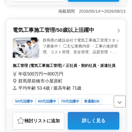
事施工管理業務に5年以上の経験を持つ方を募集していま
す。中高年からベテランの方まで幅広く活躍できま
掲載期間 2026/05/14〜2026/08/13
す。 ＜安心の福利厚生＞ 社会保険完備で安定した
雇用環境があります。年収550万円〜700万円の魅力的な
給与体系を提供します。 ＜多岐にわたる業務内容
電気工事施工管理/50歳以上活躍中
＞ スケジュールや予算、資材、人材、安全管理など、
施工管理全般に携われる責任あるポジションです。
群馬県の建設会社で電気工事施工管理スタッ
フ募集中！ ◯主な業務内容 ・工事の進捗管
理、コスト管理、安全管理、品質管理 ・発
注者との打ち合わせ ・積算 ・職人、資材の
手配 ・施工図の作成・修正 ・書類作成、近
施工管理 (電気工事施工管理) / 正社員・契約社員・派遣社員
隣住民対応、社内会議 など 現在50歳以上の
年収500万円〜800万円
ベテランも活躍している企業です。 今まで
群馬県前橋市小屋原町
の経験を活かして頂ける方、ぜひご応募くだ
さい！ ＊賞与あり ＊車通勤OK ＊50歳以上
平均年齢 53.4歳 / 最高年齢 71歳
活躍中 ＊60歳以上活躍中
50代活躍中
60代活躍中
70代活躍中
車通勤OK
週休2日制
長期
残業なし・少なめ
男性歓迎
正社員
契約社員
派遣社員
施工管理
検討リスト
に追加
詳しく見る
おすすめポイント
＜安定性と高い報酬＞ この求人は高水準の報酬が特徴