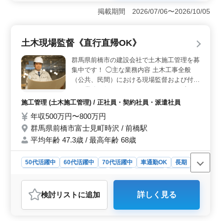
た図面作成や写真管理を行います。経験者を求めるた
掲載期間 2026/07/06〜2026/10/05
め、50代から70代まで幅広く活躍しています。 ＜柔
軟な雇用形態と待遇＞ 正社員・契約社員の選択肢と月
給230,000円から450,000円です。マイカー通勤可で従業
土木現場監督《直行直帰OK》
員駐車場完備、通勤手当も支給されます。退職金制度や
健康・厚生の福利厚生も整っています。 ＜働き方に
群馬県前橋市の建設会社で土木施工管理を募
柔軟性＞ 週5〜6日の就業日数で、月単位の変形勤務で
集中です！ ◯主な業務内容 土木工事全般
す。休日も週休2日で大型連休ありがあります。経験を活
（公共、民間）における現場監督および付随
かしつつ、柔軟な働き方が可能な環境です。
する業務を行っていただきます。 ・工事の
進捗管理、コスト管理、安全管理、品質管理
施工管理 (土木施工管理) / 正社員・契約社員・派遣社員
・発注者との打ち合わせ ・積算 ・職人、資
年収500万円〜800万円
材の手配 ・施工図の作成・修正 ・書類作
群馬県前橋市富士見町時沢 / 前橋駅
成、近隣住民対応、社内会議 など ＊主に現
場へは直行直帰です。（社用車使用） ＊現
平均年齢 47.3歳 / 最高年齢 68歳
場：群馬県内 ＊マイカー通勤OK／従業員駐
車場あり 土木施工管理技士資格お持ちの
50代活躍中
60代活躍中
70代活躍中
車通勤OK
長期
方、土木施工管理経験20年以上の方は条件
残業なし・少なめ
男性歓迎
正社員
契約社員
派遣社員
面優遇します！ 今まで培ってきたスキルを
施工管理
しっかり評価する企業です。
検討リスト
に追加
詳しく見る
おすすめポイント
＜ベテラン層が活躍できる環境＞ この求人は50代から