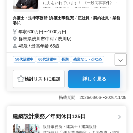
実しており、時間外労働はありません。また、福利厚生
に力をいれています！ 《一般民事事件》 ・
も整っており、雇用や健康、厚生に関するサポートが充
破産、民事再生、任意整理 ・交通事故 ・賃
実しています。
貸、連帯保証 など 《家事事件》 ・離婚問題
弁護士・法律事務所 (弁護士事務所) / 正社員・契約社員・業務
・不倫慰謝料 ・相続 など 最近60代新入スタ
委託
ッフも採用しました！ 年齢ではなく経験の
年収600万円〜1000万円
あるベテラン層をお待ちしてます！
群馬県渋川市中村 / 渋川駅
46歳 / 最高年齢 65歳
50代活躍中
60代活躍中
長期
残業なし・少なめ
男性歓迎
正社員
契約社員
業務委託
弁護士・法律事務所
検討リスト
に追加
詳しく見る
おすすめポイント
＜経験を活かせる環境＞ 渋川市の法律事務所で弁護士
を募集しています。相続や離婚問題を中心に一般民事事
掲載期間 2026/08/06〜2026/11/05
件も多く取り扱っています。経験・知識・スキルを活用
し即戦力として働けます。 ＜中高年も活躍中＞ 最
近60代の新入スタッフを採用した実績があり、50代・60
建築設計業務／年間休日125日
代も活躍中の職場です。年齢に関係なく、経験豊富な方
を求めています。落ち着いた環境で自身のスキルを存分
設計事務所・建築士 / 建築設計
に発揮できます。 ＜働きやすさと福利厚生＞ 週5日
建築設計 ◯主な業務内容 ・図面作成 ・積算