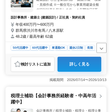
勤務で土日祝休み、残業なしの働きやすい環境です。社
・見積作成 ※一般住宅から事業用建築全般
会保険完備、通勤手当の実費支給、個人受任も可能で弁
の設計計画を担当します。 ＊年間休日125日
護士費用は事務所が負担します。サポート充実の職場で
＊完全週休2日制（土日祝休み） ＊残業なし
長期的に働けます。
設計事務所・建築士 (建築設計) / 正社員・契約社員
＊賞与あり ＊交通費実費支給（上限無し）
年収400万円〜600万円
シニア世代が活躍する職場です。 これまで
培ってきた経験とスキルを発揮して活躍して
群馬県渋川市有馬 / 八木原駅
くださる方、ぜひご応募お待ちしておりま
48.2歳 / 最高年齢 62歳
す。
50代活躍中
60代活躍中
車通勤OK
週休2日制
長期
残業なし・少なめ
女性歓迎
男性歓迎
正社員
契約社員
設計事務所・建築士
検討リスト
に追加
詳しく見る
おすすめポイント
＜働きやすさ重視の設計職場＞ 年間休日125日、土日祝
休みの完全週休2日制に加え、残業なしという勤務体制が
掲載期間 2026/07/14〜2026/10/13
大きな魅力です。生活リズムを保ちやすく、設計業務に
集中しながら無理なく長く働きたい方に適した環境で
す。 ＜シニア世代が活躍している環境＞ シニア世
税理士補助【会計事務所経験者・中高年活
代のスタッフが活躍しており、年齢に関係なく設計経験
躍中】
を評価する職場です。年齢不問で応募可能です。これま
で培ってきた知識や実務経験を存分に発揮できる職場で
会計事務所 / 税理士補助・税理士・税理士事
す。 ＜これまでの経験を発揮できるお仕事＞ 一般