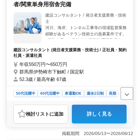
当も支給されます。 ＜充実の福利厚生＞ 雇用、労
者/関東単身用宿舎完備
災、健康、厚生、財形のほか、退職金制度があり、長期
的なキャリア形成が支えられています。賞与も年2回支給
建設コンサルタント / 発注者支援業務・技術
され、モチベーションを維持できる環境が整っていま
士
す。
河川、海岸、トンネル工事等の現場監督業務
経験があるベテラン技術士の急募案件です。
−業務内容− ・発注者支援業務(工事監督支援
業務) ・工事管理(品質・工程・安全)、施工
建設コンサルタント (発注者支援業務・技術士) / 正社員・契約
計画 ・現場での打ち合わせ ・資料作成業務
社員・派遣社員
等 ・積算、資材発注 ・竣工図書作成、CAD
年収550万円〜650万円
による図面修正 中高年、シニア層人材急募
群馬県伊勢崎市下触町 / 国定駅
（50〜60代の技術士活躍中） ＊備考＊ 交通
費支給 単身赴任宿舎完備 社用車支給 ☆関東
52.3歳 / 最高年齢 67歳
全域で案件がございます
50代活躍中
60代活躍中
車通勤OK
週休2日制
長期
寮・社宅あり
女性歓迎
正社員
契約社員
派遣社員
建設コンサルタント
検討リスト
に追加
詳しく見る
おすすめポイント
＜好条件＞ 中高年の技術士限定案件です。関東地域で
の現場監督業務経験者を募集中です。年収550万円から
掲載期間 2026/05/13〜2026/08/12
650万円と、安定した収入を得られます。また、車通勤や