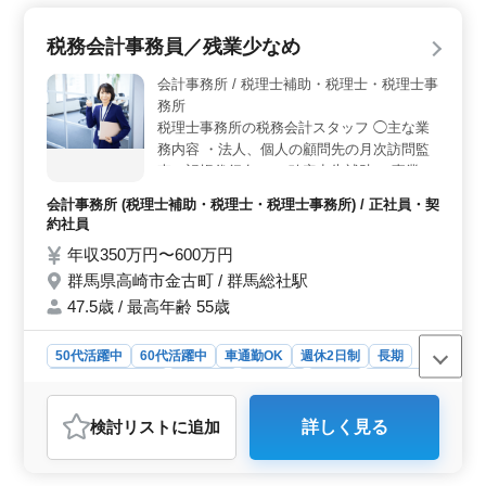
単身用宿舎の完備など、働きやすい環境も整っていま
す。50代や60代の技術士が多数活躍しており、経験豊富
税務会計事務員／残業少なめ
な方々が支えるチームでの勤務となります。 ＜業務
内容＞ この案件では、河川や海岸、トンネル工事など
会計事務所 / 税理士補助・税理士・税理士事
の現場監督業務経験を活かしていただきます。発注者支
務所
援業務や工事監督支援業務など、幅広い業務に携わるこ
税理士事務所の税務会計スタッフ ◯主な業
とができます。現場での打ち合わせや資料作成、CADを
務内容 ・法人、個人の顧問先の月次訪問監
用いた図面の修正など、多岐にわたる業務をお任せしま
査（記帳代行有） ・確定申告補助 ・事業承
す。中高年やシニア層の方々も多数活躍しており、経験
継のサポート ＊残業少なめ ＊年間休日123
を活かしてスキルアップが図れます。 ＜キャリアパ
会計事務所 (税理士補助・税理士・税理士事務所) / 正社員・契
日 ＊交通費支給 事務所をともに支えるベテ
ス＞ 関東地域での様々な案件に携わりながら、スキル
約社員
ラン税務会計スタッフさんを募集します。
や知識を磨いていただけます。さらなるキャリアアップ
年収350万円〜600万円
やリーダーシップの発揮が期待されるポジションです。
少数精鋭の事務所で、これまで培ったスキル
また、技術士や土木施工管理技士などの資格を持つ方
群馬県高崎市金古町 / 群馬総社駅
を大いに発揮してください！
は、更なるキャリアの拡大が見込めます。
47.5歳 / 最高年齢 55歳
50代活躍中
60代活躍中
車通勤OK
週休2日制
長期
残業なし・少なめ
女性歓迎
男性歓迎
正社員
契約社員
会計事務所
検討リスト
に追加
詳しく見る
おすすめポイント
＜働きやすい就業環境＞ 残業は月10時間程度、年間休