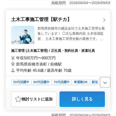
全週休2日制を採用しており、プライベートを大切にした
掲載期間 2026/06/04〜2026/09/03
い方に最適です。さらに残業は月10時間程度と少なく、
ワークライフバランスを重視する方におすすめの職場環
境です。 ＜経験を活かせる高待遇の条件＞ 建築施
土木工事施工管理【駅チカ】
工管理技士資格保有者や経験豊富な方には優遇条件が用
意されています。年収500万円～800万円と高い給与水準
群馬県前橋市の建設会社で土木施工管理を募
で、スキルを正当に評価される環境が整っています。こ
集しています！ ◯主な業務内容 土木現場監
れまでの経験をフルに活用できる点が魅力です。 ＜
督、 土木工事施工管理全般の業務です。 ・
地域密着型の勤務スタイル＞ 主な現場は前橋市内を中
安全管理、品質管理、工程管理、原価管理等
心とした群馬県内で、転勤がなく安心して地域に根差し
・お客様（施工主）との打ち合わせ等 ・現
た働き方が可能です。社有車やマイカー通勤も可能で、
施工管理 (土木施工管理) / 正社員・契約社員・派遣社員
場は市内および県内一円になります。 ＊社
通勤スタイルも柔軟に選べます。地域社会に貢献できる
年収500万円〜800万円
内研修制度、資格取得制度も充実していま
やりがいも感じられます。
群馬県前橋市表町 / 前橋駅
す。 ＊外出業務に自家用車を使用していた
だきます。（ガソリン代支給） ＊マイカー
平均年齢 45.6歳 / 最高年齢 70歳
通勤OK／従業員駐車場：有 現在50歳以上の
ベテランも活躍している企業です。 今まで
50代活躍中
60代活躍中
70代活躍中
車通勤OK
駅近
培ってきたスキルを活かして頂ける方、ぜひ
長期
残業なし・少なめ
男性歓迎
正社員
契約社員
ご応募ください！
派遣社員
施工管理
検討リスト
に追加
詳しく見る
おすすめポイント
＜駅近で通勤便利な立地＞ 前橋駅から徒歩圏内の立地
は、公共交通機関を利用する方にとって非常に便利で
掲載期間 2026/06/04〜2026/09/03