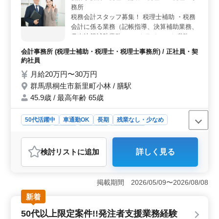
務所
住宅から事業用建築まで幅広い設計を担当して頂きま
す。長年の勤務で積み上げてきた設計者としてのスキル
税務会計スタッフ募集！ 税理士補助 ・税務
を発揮していただけます。
会計に係る業務（記帳指導、決算補助業務、
月次決算補助業務 ） ・クライアント税務相
談 ・税務申告書作成業務 会計事務所経験者
会計事務所 (税理士補助・税理士・税理士事務所) / 正社員・契
歓迎！今までの経験を活かして頂ける方歓迎
約社員
＊税理士科目保有者優遇
月給20万円〜30万円
群馬県桐生市新里町小林 / 膳駅
45.9歳 / 最高年齢 65歳
50代活躍中
車通勤OK
長期
残業なし・少なめ
男性歓迎
正社員
契約社員
会計事務所
おすすめポイント
検討リスト
に追加
詳しく見る
＜経験者歓迎の税理士補助＞ 会計事務所経験者を中心
に、税務会計スタッフを募集しています。税務相談や申
告書作成など、幅広い業務に携わりながら、経験豊富な
掲載期間 2026/05/09〜2026/08/08
方が中心に活躍しています。税理士科目保有者は優遇さ
れています。 ＜柔軟な働き方＞ 週休2日制で、残業
新着
は少なめです。充実した福利厚生が整っており、安心し
50代以上限定案件!!発注者支援業務経験
て働ける環境が整っています。車通勤も可能で、通勤手