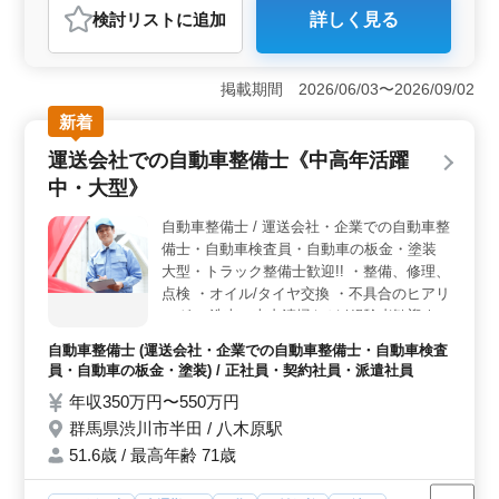
おすすめポイント
検討リスト
に追加
詳しく見る
＜シニア活躍中＞ 北群馬郡の税理士事務所で経験豊富
な方を歓迎して税理士補助を募集しています。50代以上
の方も多数活躍しており、長年の経験を活かして活躍で
掲載期間 2026/06/03〜2026/09/02
きる環境です。経験を活かし、新たなキャリアを築きた
い方のご応募をお待ちしています。 ＜業務内容＞
新着
会計入力や決算書作成補助、税務書類作成補助など会計
運送会社での自動車整備士《中高年活躍
事務所の業務全般に携わります。また総務業務も含ま
れ、オフィス全体の運営に貢献します。経験を積んだ方
中・大型》
にとって、やりがいのある業務が待っています。 ＜
給与・福利厚生＞ 年収350万円〜500万円と安定した給
自動車整備士 / 運送会社・企業での自動車整
与水準が期待できます。福利厚生も充実しており、雇
備士・自動車検査員・自動車の板金・塗装
用・労災・健康・厚生がしっかりと整っています。さら
大型・トラック整備士歓迎!! ・整備、修理、
に週休2日制や有給休暇など働きやすい環境が整っていま
点検 ・オイル/タイヤ交換 ・不具合のヒアリ
す。
ング ・洗車、車内清掃など *経験者歓迎 *中
途入社積極採用
自動車整備士 (運送会社・企業での自動車整備士・自動車検査
員・自動車の板金・塗装) / 正社員・契約社員・派遣社員
年収350万円〜550万円
群馬県渋川市半田 / 八木原駅
51.6歳 / 最高年齢 71歳