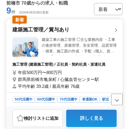
前橋市 70歳からの求人・転職
9
件
2026年08月08日更新
新着
建築施工管理／賞与あり
建築工事の施工管理 ◯主な業務内容 ・工事
の進捗管理、原価管理、安全管理、品質管理
・積算、施工図の作成 ・手配（職人、資材
等） ◯担当案件 商業施設、工業系施設、公
共施設、住宅等になります。 ＊賞与あり ベ
施工管理 (建築施工管理) / 正社員・契約社員・派遣社員
テラン現場監督募集です！ シニア世代が培
年収500万円〜800万円
ってきたノウハウや経験を活かし、活躍中の
群馬県前橋市亀泉町 / 心臓血管センター駅
職場です！
平均年齢 39.2歳 / 最高年齢 76歳
50代活躍中
60代活躍中
70代活躍中
車通勤OK
駅近
長期
男性歓迎
正社員
契約社員
派遣社員
施工管理
おすすめポイント
検討リスト
に追加
詳しく見る
＜経験を高く評価＞ これまで培ってきた現場管理・調
整力を高く評価。スキルを活かして活躍しながら腰を据