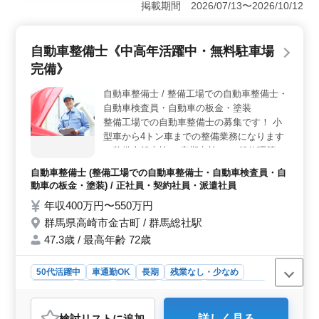
日123日とオンオフの切り替えがしやすい環境です。土日
掲載期間 2026/07/13〜2026/10/12
祝休みの完全週休二日制に加え、看護休暇の取得実績も
あり、無理なく長く働きたい方に適しています。 ＜
経験を活かせる業務内容＞ 法人・個人の月次監査や確
自動車整備士《中高年活躍中・無料駐車場
定申告補助、事業承継支援など、会計事務所経験を幅広
完備》
く活かせる業務が中心です。年数不問で経験を評価する
ため、これまで培った実務力を即戦力として発揮できま
自動車整備士 / 整備工場での自動車整備士・
す。 ＜少数精鋭で安心して働ける＞ 従業員2名の少
自動車検査員・自動車の板金・塗装
数精鋭事務所で、落ち着いた職場です。シニアスタッフ
が活躍中で、車通勤も可能。ベテランとして事務所を支
整備工場での自動車整備士の募集です！ 小
える役割を担い、安定したキャリアを築けます。
型車から4トン車までの整備業務になります
・整備全般車検 ・定期点検 ・一般修理等 ＊
メカニック経験のある歓迎致します！ ＊ベ
自動車整備士 (整備工場での自動車整備士・自動車検査員・自
テランシニア層も活躍してます！ ＊シニア
動車の板金・塗装) / 正社員・契約社員・派遣社員
層歓迎（50代の技術者活躍中）
年収400万円〜550万円
群馬県高崎市金古町 / 群馬総社駅
47.3歳 / 最高年齢 72歳
50代活躍中
車通勤OK
長期
残業なし・少なめ
男性歓迎
正社員
契約社員
派遣社員
自動車整備士
おすすめポイント
検討リスト
に追加
詳しく見る