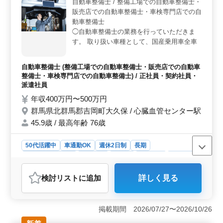
ジュールでお仕事が可能です。休日もシフト制で確保さ
自動車整備士 / 整備工場での自動車整備士・
れています。 ＜給与・福利厚生＞ 月給は30万円〜
販売店での自動車整備士・車検専門店での自
35万円で、通勤手当は全額支給されます。福利厚生にも
動車整備士
力を入れ、雇用・労災・健康・厚生・財形の面でもサポ
◯自動車整備士の業務を行っていただきま
ートが充実しています。寮や社宅も用意されており、遠
す。 取り扱い車種として、国産乗用車全車
方からの応募にも対応しています。
種と一部外車がございます。 ・点検整備、
緊急整備、分解整備 ・車検対応 ・部品の交
自動車整備士 (整備工場での自動車整備士・販売店での自動車
換や取り付け、補修 等 ※月の残業時間は10
整備士・車検専門店での自動車整備士) / 正社員・契約社員・
時間程度となっており、勤務後の予定も立て
派遣社員
やすいです。 ※車検・ガソリン・タイヤ等
年収400万円〜500万円
社員割引あり。 40〜50代の方がご活躍され
群馬県北群馬郡吉岡町大久保 / 心臓血管センター駅
ています。 中高年の方の応募をお待ちして
おります。
45.9歳 / 最高年齢 76歳
50代活躍中
車通勤OK
週休2日制
長期
残業なし・少なめ
男性歓迎
正社員
契約社員
派遣社員
自動車整備士
検討リスト
に追加
詳しく見る
おすすめポイント
＜中高年活躍中の自動車整備士業務！残業少なめで安心♪
＞ 群馬県北群馬郡吉岡町大久保にある車検工場での自
掲載期間 2026/07/27〜2026/10/26
動車整備士業務です。国産乗用車全般や一部外車の整備