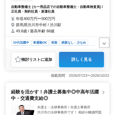
備、緊急整備、分解整備 ・車検対応 ・部品
自動車整備士 (カー用品店での自動車整備士・自動車検査員) /
取り付け、交換、発注、補修 等 ※基本的に
正社員・契約社員・派遣社員
残業は少ない為、プライベートな時間を作る
年収400万円〜500万円
ことも出来ます。 40〜50代の方がご活躍さ
群馬県渋川市中村 / 渋川駅
れています。 中高年の方のご応募をお待ち
しております。
49.8歳 / 最高年齢 68歳
50代活躍中
車通勤OK
長期
残業なし・少なめ
男性歓迎
正社員
契約社員
派遣社員
自動車整備士
おすすめポイント
検討リスト
に追加
詳しく見る
＜自動車整備士のお仕事＞ 群馬県渋川市中村に位置す
るカー用品店で、自動車整備士の業務を担当します。主
にキャンピングカーや軽自動車、普通自動車などの整備
掲載期間 2026/07/23〜2026/10/22
を行います。点検整備や車検対応、部品の取り付けや交
換など幅広い業務に携わります。 ＜中高年の方にピ
ッタリの環境＞ 40〜50代の方が活躍中で、中高年の方
経験を活かす！弁護士募集中◎中高年活躍
のご応募を歓迎しています。残業はほぼないためプライ
ベートな時間を大切にできます。必要な資格は2級自動車
中・交通費支給◎
整備士以上と普通自動車免許で、給与は年収400万円から
500万円です。 ＜働きやすさ重視の環境＞ 週5〜6日
弁護士・法律事務所 / 弁護士事務所
の勤務で、就業時間は09:00〜18:00です。休憩時間も充
渋川市の法律事務所です！ 相続や離婚問題