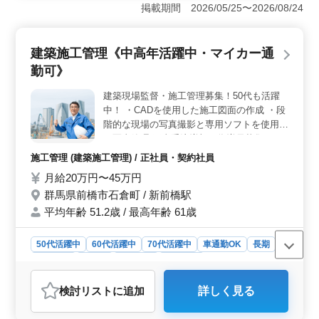
す。シニア世代が現場で主力となり活躍しています。年
掲載期間 2026/05/25〜2026/08/24
齢不問で、技術やスキルがある方が即戦力となれる会社
です。 ＜世帯用寮完備で遠方からも応募可能＞ 世
帯用の寮を完備おり、遠方からも応募可能です。家庭を
建築施工管理《中高年活躍中・マイカー通
お持ちの方も、安心して仕事を再スタートできる環境を
勤可》
整えています。 ＜経験・資格を活かして活躍できる
職場＞ 現場での建築施工管理業務経験5年以上の方の募
建築現場監督・施工管理募集！50代も活躍
集です。建築施工管理技士資格保有者は優遇します。こ
中！ ・CADを使用した施工図面の作成 ・段
れまで積み上げてきた経験や資格が活きる職場です。
階的な現場の写真撮影と専用ソフトを使用し
た写真管理 工事受注増加の為増員募集で
す！ 主に群馬県内、埼玉県内の建築現場で
施工管理 (建築施工管理) / 正社員・契約社員
の施工管理業務全般を担当して頂きます。
月給20万円〜45万円
比較的小規模の建築物件が多いのが特徴で
群馬県前橋市石倉町 / 新前橋駅
す。一人一つの物件を施工管理して頂く形に
なります。 経験者大歓迎ですので、年齢問
平均年齢 51.2歳 / 最高年齢 61歳
わずご経験のある方はご応募下さい。 ＊建
設求人
50代活躍中
60代活躍中
70代活躍中
車通勤OK
長期
男性歓迎
正社員
契約社員
施工管理
おすすめポイント
検討リスト
に追加
詳しく見る
＜経験者の価値＞ 群馬県内での建築現場の施工管理を
担当します。小規模な建築物件の管理で、CADを使用し