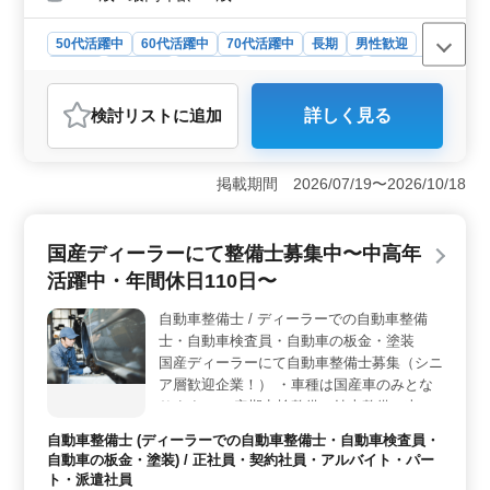
50代活躍中
60代活躍中
70代活躍中
長期
男性歓迎
正社員
契約社員
派遣社員
紹介予定派遣社員
施工管理
おすすめポイント
検討リスト
に追加
詳しく見る
＜多彩な業務＞ 学校やアパート、ビルなど様々な施設
の工事に携わります。打合せから工程管理、現場監督ま
で幅広い業務を担当します。 ＜柔軟な雇用形態＞
掲載期間 2026/07/19〜2026/10/18
正社員から派遣社員まで、雇用形態は多岐にわたりま
す。ご自身のライフスタイルに合わせて選んでいただけ
ます。 ＜給与と福利厚生＞ 給与は、年収400～700
国産ディーラーにて整備士募集中〜中高年
万円と能力や経験に応じて決定されます。社会保険の完
備もあり、安心して働けます。
活躍中・年間休日110日〜
自動車整備士 / ディーラーでの自動車整備
士・自動車検査員・自動車の板金・塗装
国産ディーラーにて自動車整備士募集（シニ
ア層歓迎企業！） ・車種は国産車のみとな
ります。 ・定期点検整備、納車整備、車検
対応 ・部品の交換・取り付け・補修 ・トラ
自動車整備士 (ディーラーでの自動車整備士・自動車検査員・
ブルシューティング時の整備業務全般 現在
自動車の板金・塗装) / 正社員・契約社員・アルバイト・パー
50歳以上も活躍している企業です。 検査員
ト・派遣社員