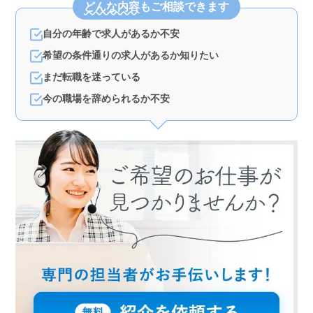
どんな内容
もご相談できます
工事や積算、職人・資材手配の経験がある方に最適で、
発注者との打ち合わせや書類作成のスキルを活かせる場
自分の年齢で求人があるか不安
が整っています。 ＜働きやすい環境＞ マイカー通
勤が可能で、群馬県内の現場が主なため通勤負担が軽減
希望の条件通りの求人があるか知りたい
されます。また、残業が月10時間程度と少なく、週休二
日制で夏季や年末年始休暇もあるため、ワークライフバ
まだ転職を迷っている
ランスを大切にできる職場です。 ＜シニア層に優し
今の職場を辞められるか不安
い職場＞ 50代から70代の経験豊富なベテランが活躍し
ている企業で、年齢を問わず働ける点が特徴です。経験
やスキルを若手に伝える役割も担うことで、長く働き続
けられる魅力があります。