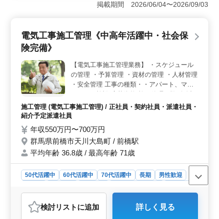
70代まで幅広い年齢層の方が活躍中の職場です。土木施
掲載期間 2026/06/04〜2026/09/03
工管理経験が20年以上ある方には優遇条件が用意され、
培ってきたスキルを正当に評価する企業です。 ＜直
行直帰と柔軟な通勤スタイル＞ 現場への直行直帰が基
電気工事施工管理《中高年活躍中・社会保
本のため、移動時間を有効活用でき、ワークライフバラ
険完備》
ンスを保ちやすい環境です。さらに、マイカー通勤が可
能で、従業員専用駐車場も完備されています。 ＜充
【電気工事施工管理業務】 ・スケジュール
実の給与・福利厚生＞ 賞与支給実績があり、経済的な
の管理 ・予算管理 ・資材の管理 ・人材管理
安定が期待できます。社会保険や財形制度などの福利厚
生も充実しており、長期的なキャリア形成を目指す方に
・安全管理 工事の種類・・アパート、マン
安心して働ける環境が整っています。
ション、施設 応募資格:施工管理経験5年以
上 資格あれば尚良い
施工管理 (電気工事施工管理) / 正社員・契約社員・派遣社員・
紹介予定派遣社員
年収550万円〜700万円
群馬県前橋市天川大島町 / 前橋駅
平均年齢 36.8歳 / 最高年齢 71歳
50代活躍中
60代活躍中
70代活躍中
長期
男性歓迎
正社員
契約社員
派遣社員
紹介予定派遣社員
施工管理
おすすめポイント
検討リスト
に追加
詳しく見る
＜豊富な経験を活かせる職場＞ 群馬県前橋市で電気工