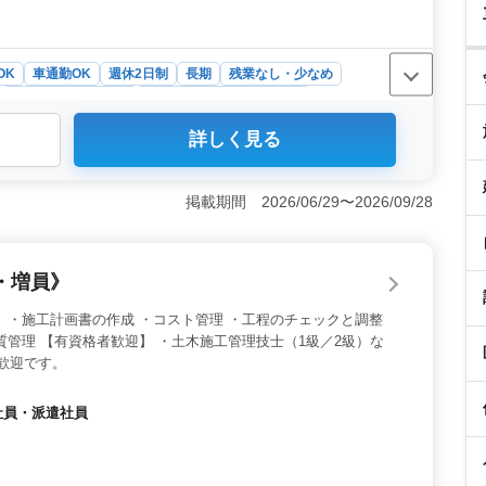
OK
車通勤OK
週休2日制
長期
残業なし・少なめ
アルバイト・パート
介護福祉士・介護スタッフ
詳しく見る
な有料老人ホームの介護士求人。 介護経験者を募集し、
な雇用形態が選べます。 ＜充実の業務内容＞ 食事介助
務をおまかせします。いままでの経験を活かせる環境で
掲載期間 2026/06/29〜2026/09/28
制で残業少なめ、ワークライフバランスを重視した働き
能で通勤手当も支給され福利厚生も充実。
・増員》
 ・施工計画書の作成 ・コスト管理 ・工程のチェックと調整
質管理 【有資格者歓迎】 ・土木施工管理技士（1級／2級）な
者歓迎です。
約社員・派遣社員