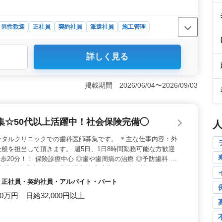
男性歓迎
正社員
契約社員
派遣社員
施工管理
囲＞ 土木の施工管理業務における施工計画書作成やコス
詳しく見る
示、品質管理など様々な業務を担当できます。 ＜有資格
 土木施工管理技士（1級／2級）の資格を持つ方や50
ています。 ＜柔軟な雇用形態と働きやすい環境＞ 正社
掲載期間 2026/06/04〜2026/09/03
な雇用形態があり、赤間駅に近い立地や無料駐車場の提供
。
集☆50代以上活躍中！社会保険完備◯
ンタルクリニックでの歯科医師募集です。 ＊主な仕事内容：外
般を担当して頂きます。 週5日、1日8時間勤務可能な方歓迎
徒歩20分！！ 保険診療中心 ◎歯や歯周病の治療 ◎予防歯科 ◎
小児歯科 ◎歯科検診 ◎訪問歯科 ◎障害者歯科 ＊勤務日相談可
 ＊女医歓迎 ＊自費診療経験者、インプラント経験者も歓迎 ＊交
 / 正社員・契約社員・アルバイト・パート
険完備 等
00万円 日給32,000円以上