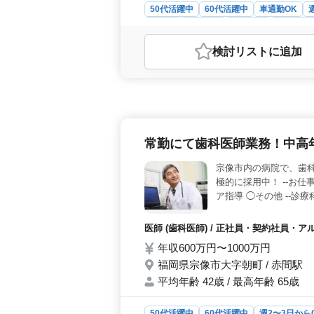
50代活躍中
60代活躍中
車通勤OK
正社員
契約社員
派遣社員
調理師・
おすすめポイント
検討リスト
に追加
＜残業なし・完全週休2日制＞ 残業
体力面の負担も抑えられます。賞与あ
る環境です。 ＜ベテランの技術を
を担当します。利用者様の健康を支え
分野です。これまで培った調理のス
＞ 中高年・シニア世代が活躍中で、
常勤にて歯科医師業務！中高
場も完備。通勤負担少なく、これから
宗像市内の病院で、歯科
極的に採用中！ --お仕
ア指導 ◯その他 --診
50代、60代歓迎 ＊
ります／
医師 (歯科医師) / 正社員・契約社員・
年収600万円〜1000万円
福岡県宗像市大字朝町 / 赤間駅
平均年齢 42歳 / 最高年齢 65歳
50代活躍中
60代活躍中
週2〜3日から