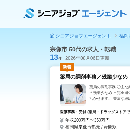
シニアジョブエージェント
福岡
宗像市 50代の求人・転職
13
2026年08月06日更新
件
新着
薬局の調剤事務／残業少なめ
薬局の調剤事務 ◯主な
＊残業少なめ ＊完全週休
活かせます。 豊富な経
医療事務・受付 (薬局・ドラッグストアで
年収200万円〜350万円
福岡県宗像市稲元 / 赤間駅