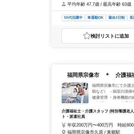
平均年齢 47.7歳 / 最高年齢 63歳
50代活躍中
車通勤OK
週休2日制
長
医療事務・受付
おすすめポイント
検討リスト
に追加
＜充実の休日＞ 完全週休2日制で年
い環境です。残業少なめのため、無
＞ 薬局での調剤事務として、処方せ
の診療報酬請求経験を活かし、即戦
費支給や社会保険などの福利厚生が整
活かして安心して長く働ける環境です
福岡県宗像市 ＊ 介護福
福岡県宗像市にて介護士
助など） ・病室の清掃
健康管理 ・身体機能の維
資格手当あり ＊交通費
おります！
介護福祉士・介護スタッフ (特別養護老人
ト・派遣社員
年収200万円〜400万円 時給80
福岡県宗像市久原 / 東郷駅