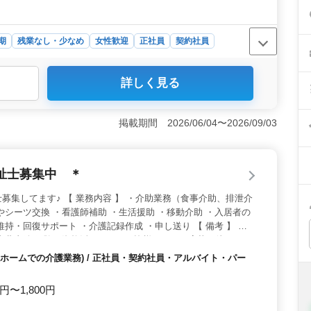
期
残業なし・少なめ
女性歓迎
正社員
契約社員
詳しく見る
間休日120日あり、仕事とプライベートの予定を両立しやす
理なく安定した勤務を続けられます。 ＜経験を活かせる
ん入力、レセプト業務、受付などを担当します。これまで
掲載期間 2026/06/04〜2026/09/03
力として活躍できるお仕事です。 ＜安心の待遇＞ 交通
っており、通勤負担を抑えながら働ける環境です。経験を
。
祉士募集中 ＊
募集してます♪ 【 業務内容 】 ・介助業務（食事介助、排泄介
やシーツ交換 ・看護師補助 ・生活援助 ・移動介助 ・入居者の
持・回復サポート ・介護記録作成 ・申し送り 【 備考 】 ＊
実費支給 経験・資格活かせます！皆様からのご応募お待ちして
ホームでの介護業務) / 正社員・契約社員・アルバイト・パー
0円〜1,800円