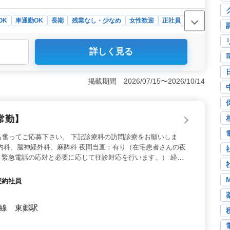
OK
車通勤OK
長期
残業なし・少なめ
女性歓迎
正社員
詳しく見る
歯科業務全般を手がけるデンタルクリニックで、幅広い診
て歯や歯周病の治療から予防歯科、口腔ケア、審美歯科、
きやすい環境＞ 週5日、1日8時間の柔軟な勤務で、ラ
掲載期間 2026/07/15〜2026/10/14
額支給や無料駐車場ありで通勤も便利。50代、60代の経験
療・インプラント経験者も歓迎です。 ＜充実の福利厚生
心して働ける環境が整っています。週2〜5日までの柔軟な
常勤】
年始なども充実。医療業でスキルを発揮しませんか？
も奮ってご応募下さい。 下記診療科の訪問診療をお願いしま
内科、脳神経外科、麻酔科 夜間当直：有り（在宅患者さんの夜
。緊急電話の応対と必要に応じて往診対応を行います。） 経験
働きましょう。
契約社員
本線 東郷駅