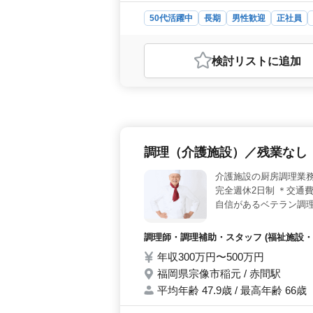
50代活躍中
長期
男性歓迎
正社員
おすすめポイント
＜経験豊富な医師募集＞ 福岡県宗像
検討リスト
に追加
有する方を求めています。豊富な経験
目は多岐にわたり、在宅医療にも力
祭日は休日となっています。また、夏
の時間も大切にできる環境です。 
保険、健康保険、厚生年金保険の各種
に関するサポートも整っています。
調理（介護施設）／残業なし
介護施設の厨房調理業務
完全週休2日制 ＊交通
自信があるベテラン調
調理師・調理補助・スタッフ (福祉施設・
年収300万円〜500万円
福岡県宗像市稲元 / 赤間駅
平均年齢 47.9歳 / 最高年齢 66歳