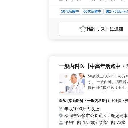
50代活躍中
60代活躍中
週2〜3日から
契約社員
アルバイト・パート
医師
おすすめポイント
検討リスト
に追加
＜多彩な診療項目＞ 外来治療や一般
療項目に携われます。保険診療におい
小児歯科までトータルに対応。 ＜働
イフワークバランスを実現。交通費全
豊富な医師を歓迎し、女医や自費診
＞ 社会保険完備や賞与ありなど、安
一般内科医【中高年活躍中・
働き方や、GW休暇や夏季休暇、年末
50歳以上のシニアの方
す。 一般内科、循環器
間休日待機があります
をぜひ当院で活かして
医師 (常勤医師・一般内科医) / 正社員・
年収1000万円以上
福岡県宗像市公園通り / 鹿児島
平均年齢 47.2歳 / 最高年齢 73歳