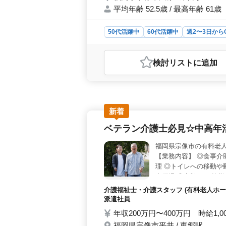
平均年齢 52.5歳 / 最高年齢 61歳
50代活躍中
60代活躍中
週2〜3日から
アルバイト・パート
介護福祉士・介護ス
おすすめポイント
検討リスト
に追加
＜働きやすさ＞ 福岡県宗像市におけ
立地に加えて車通勤も可能な無料駐車
す。 ＜業務内容＞ 介護福祉士の
の補助など入居者の健康管理や生活支
あり、経験や資格を活かしながら、
新着
厚生＞ 福利厚生面では雇用・労災・
ベテラン介護士必見☆中高年
有給休暇、年間休日110日といった
やすい環境です。
福岡県宗像市の有料老
【業務内容】 ◎食事介
理 ◎トイレへの移動や
者優遇 ◎夜勤あり 皆
ください♪
介護福祉士・介護スタッフ (有料老人ホー
派遣社員
年収200万円〜400万円 時給1,0
福岡県宗像市平井 / 東郷駅