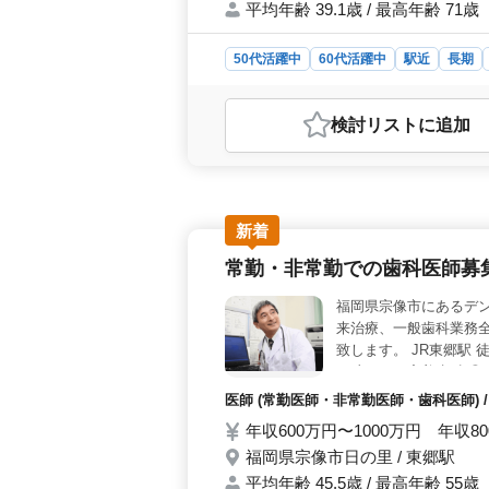
平均年齢 39.1歳 / 最高年齢 71歳
50代活躍中
60代活躍中
駅近
長期
おすすめポイント
＜施工管理業務の多岐にわたる担当範
検討リスト
に追加
ト管理、工程の調整、安全対策・指
者歓迎と中高年層へのオープンな採用＞
代、60代の経験者を積極的に歓迎し
員、契約社員、派遣社員といった多様
など、働きやすい環境が整っています
新着
常勤・非常勤での歯科医師募
福岡県宗像市にあるデ
来治療、一般歯科業務全
致します。 JR東郷駅 
口腔ケアや審美歯科 ◎
能 ＊50代、60代歓迎
医師 (常勤医師・非常勤医師・歯科医師)
通費全額支給 ＊社会保
年収600万円〜1000万円 年収8
福岡県宗像市日の里 / 東郷駅
平均年齢 45.5歳 / 最高年齢 55歳