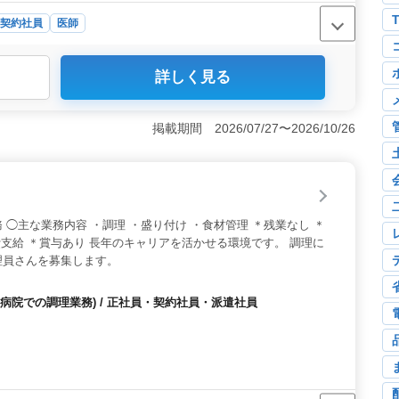
契約社員
医師
市に位置するこの医療施設では、10年以上の内科医経験を
詳しく見る
を活かせる、特に中高年の医師に適した職場です。診療科
を入れています。 ＜ワークライフバランス＞ 土日と祝
季休暇や年末年始の休暇も設けられており、プライベート
掲載期間 2026/07/27〜2026/10/26
＜福利厚生＞ 福利厚生は充実しており、雇用保険や労災
社会保険が完備されています。交通費の支給もあり、通勤
 ◯主な業務内容 ・調理 ・盛り付け ・食材管理 ＊残業なし ＊
費支給 ＊賞与あり 長年のキャリアを活かせる環境です。 調理に
理員さんを募集します。
病院での調理業務) / 正社員・契約社員・派遣社員