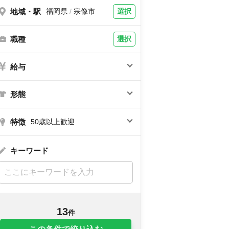
地域・駅
選択
福岡県
/
宗像市
職種
選択
給与
形態
特徴
50歳以上歓迎
キーワード
13
件