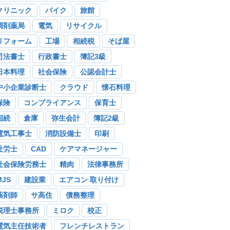
クリニック
バイク
旅館
調剤薬局
電気
リサイクル
リフォーム
工場
相続税
そば屋
司法書士
行政書士
簿記3級
日本料理
社会保険
公認会計士
中小企業診断士
クラウド
懐石料理
保険
コンプライアンス
保育士
相続
倉庫
弥生会計
簿記2級
電気工事士
消防設備士
印刷
社労士
CAD
ケアマネージャー
社会保険労務士
精肉
法律事務所
MJS
建設業
エアコン 取り付け
薬剤師
サ高住
債務整理
税理士事務所
ミロク
校正
電気主任技術者
フレンチレストラン