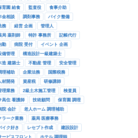
保育園 給食
監査役
食事介助
年金相談
調剤事務
バイク整備
法務
経営 企画
管理人
薬局 薬剤師
特許 事務所
記帳代行
内勤
病院 受付
イベント 企画
設備管理
構造設計一級建築士
木造 建築士
不動産 管理
安全管理
調理補助
企業法務
国際税務
人材開発
資産税
研修講師
管理業務
2級土木施工管理
検査員
サ高住 看護師
技術顧問
保育園 調理
病院 会計
老人ホーム 調理補助
クラーク業務
薬局 医療事務
バイク好き
レセプト作成
建設設計
サービスフロント
ホテル 調理師