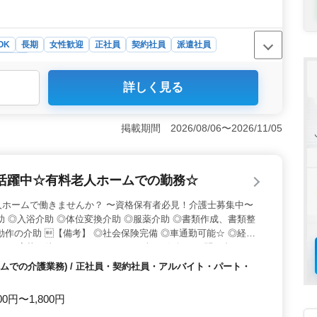
OK
長期
女性歓迎
正社員
契約社員
派遣社員
タッフ
詳しく見る
る介護福祉士の募集は東郷駅からの徒歩圏内という便利な
場完備という点で通勤手段に制約がなく働きやすい環境で
業務は多岐にわたり、食事介助や排泄介助、清掃、看護師
掲載期間 2026/08/06〜2026/11/05
援に関わる業務が含まれます。資格手当や交通費の支給も
やりがいのある仕事に取り組むことができます。 ＜福利
健康・厚生が整っています。また週休2日制や年末年始、
活躍中☆有料老人ホームでの勤務☆
休暇制度も整備されており、仕事とプライベートの両立がし
人ホームで働きませんか？ 〜資格保有者必見！介護士募集中〜
助 ◎入浴介助 ◎体位変換介助 ◎服薬介助 ◎書類作成、書類整
動作の介助 【備考】 ◎社会保険完備 ◎車通勤可能☆ ◎経験
様のご応募お待ちしております！ まずはお気軽にお問い合わせ
ムでの介護業務) / 正社員・契約社員・アルバイト・パート・
00円〜1,800円