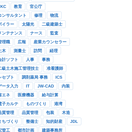
TKC
教育
官公庁
コンサルタント
修理
物流
ボイラー
太陽光
二級建築士
メンテナンス
ナース
監査
管理職
広報
産業カウンセラー
土木
測量士
訪問
経理
会計ソフト
人事
事務
二級土木施工管理技士
准看護師
レセプト
調剤薬局 事務
ICS
データ入力
IT
JW-CAD
内装
省エネ
医療機器
給与計算
電子カルテ
ものづくり
港湾
品質管理
品質管理
包装
木造
まちづくり
整備士
知的財産
JDL
配管工
都市計画
建築事務所