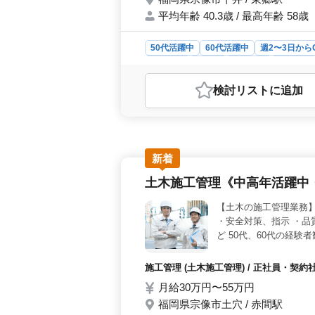
平均年齢 40.3歳 / 最高年齢 58歳
50代活躍中
60代活躍中
週2〜3日から
女性歓迎
正社員
契約社員
派遣社員
おすすめポイント
検討リスト
に追加
＜ベテラン活躍＞ 中高年の方に最適
正社員やアルバイト、派遣など様々
から入浴、体位変換まで幅広い介助業
す。 ＜働きやすい環境＞ 週休2日
方もOK。 社会保険完備、車通勤可
新着
土木施工管理《中高年活躍中
【土木の施工管理業務】
・安全対策、指示 ・品
ど 50代、60代の経験
施工管理 (土木施工管理) / 正社員・契
月給30万円〜55万円
福岡県宗像市土穴 / 赤間駅