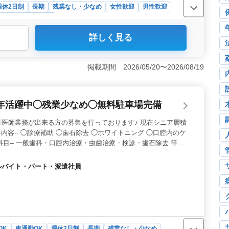
週休2日制
長期
残業なし・少なめ
女性歓迎
男性歓迎
調理補助・スタッフ
詳しく見る
なしで、完全週休2日制とメリハリのある勤務が可能です。
り、交通費支給と待遇面も整っており、長く安心して働け
活かせる現場＞ 介護施設での調理・盛り付け・食材管理
掲載期間 2026/05/20〜2026/08/19
る食事づくりは、経験豊富な調理人だからこそ活躍できる
キルを存分に発揮できます。 ＜年齢を問わず活躍可能
年齢ではなく実力重視の職場です。車通勤可能で無料駐車
年活躍中◯残業少なめ◯無料駐車場完備
も現場で腕を振るいたい方におすすめの求人です。
医師業務が出来る方の募集を行っております♪ 現在シニア層積
事内容-- ◯診療補助 ◯歯石除去 ◯ホワイトニング ◯口腔内のケ
療科目-- 一般歯科・口腔内治療・虫歯治療・検診・歯石除去 等 ＊
勤務日数応相談 ＊社会保険完備 ＼皆様からのご応募お待ちしてお
アルバイト・パート・派遣社員
OK
車通勤OK
週休2日制
長期
残業なし・少なめ