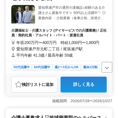
て働けます。残業が少なく、無理なく長く働ける職場で
愛知県瀬戸市の通所介護施設♪経験のある介
す。また、定期的な研修やキャリアアップのサポートを
護士さん募集中です☆ 50代以上活躍中▽ ◎
通じて、スキルの向上やキャリアの継続を支援します。
安定した雇用環境で、長期的なキャリアを築くことがで
業務内容 ・介助業務（食事介助、排泄介助
きます。 ＜福利厚生充実と働きやすさ＞ 社会保険
など） ・病室の清掃やシーツ交換 ・看護師
完備や通勤手当など、福利厚生が整っています。さら
補助 ・生活援助 ・移動介助 ・入居者の健康
介護福祉士・介護スタッフ (デイサービスでの介護業務) / 正社
に、車通勤も可能なので、交通手段に制約がある方でも
管理 ・身体機能の維持・回復サポート ◎備
員・契約社員・アルバイト・パート・派遣社員
安心して通勤できます。休日や休憩時間もしっかり確保
考 ・シフト制(週3日以上相談可能) ・資格手
年収200万円〜400万円 時給1,000円〜1,800円
されており、働きやすい環境が整っています。
当あり ・交通費実費支給 お気軽にお問い合
愛知県瀬戸市元町二丁目 / 尾張瀬戸駅
わせください▽ 入居者様の気持ちに寄り添
平均年齢 41.3歳 / 最高年齢 59歳
える方をお待ちしています！
50代活躍中
60代活躍中
週2〜3日からOK
週休2日制
長期
女性歓迎
正社員
契約社員
派遣社員
アルバイト・パート
介護福祉士・介護スタッフ
検討リスト
に追加
詳しく見る
おすすめポイント
＜勤務地の利便性＞ 施設は愛知県瀬戸市に位置し、最
寄りの尾張瀬戸駅からアクセスが容易です。通勤が楽に
掲載期間 2026/07/28〜2026/10/27
なり地域密着の仕事が可能です。 ＜雇用形態の多様
性＞ 正社員、契約社員、アルバイト・パート、派遣社
員と多様な雇用形態があります。週2〜3日からの勤務も
介護士募集求人▽地域密着型のヘルパース