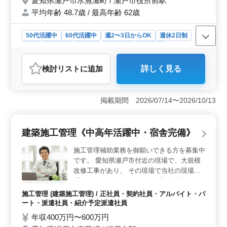
愛知県瀬戸市水無瀬町 / 瀬戸市役所前駅
い合わせください♪
平均年齢 48.7歳 / 最高年齢 62歳
50代活躍中
60代活躍中
週2〜3日からOK
週休2日制
長期
女性歓迎
正社員
契約社員
派遣社員
アルバイト・パート
介護福祉士・介護スタッフ
検討リスト
に追加
詳しく見る
おすすめポイント
＜資格を活かしたキャリア形成＞ ヘルパー2級以上の資
格を持つ方には最適な職場です。介護経験1年以上ある方
掲載期間 2026/07/14〜2026/10/13
が対象で、訪問介護の多様な業務を通じてスキルを発揮
し、更なるキャリアアップを目指せます。専門知識や経
験がしっかりと評価される環境です。 ＜働きやすい
建築施工管理《中高年活躍中・宿舎完備》
環境＞ 週3日からの勤務が可能なシフト制を採用してい
るため、ライフスタイルに合わせた働き方が可能です。
施工管理補助業務を御願いできる方を募集中
週休2日制で、土日が休日となるため、家庭やプライベー
です。 愛知県瀬戸市付近の現場で、大規模
トとの両立がしやすい職場です。また、瀬戸市役所前駅
改修工事があり、 その現場で当社の現場代
から近く、通勤にも便利です。 ＜充実した福利厚生
理人のサポートをして頂ける方を募集してお
＞ 給与は年収240万円〜400万円で◯。通勤手当も実費
ります。 ・積算業務 ・施工図面の作成 ・各
支給され、社会保険完備で、福利厚生面も整っており、
施工管理 (建築施工管理) / 正社員・契約社員・アルバイト・パ
種書類の作成 ・各工種の職人さんへの指示
安心して長期間働ける環境が用意されています。
ート・派遣社員・紹介予定派遣社員
・調整等 御願いする予定です。 何現場もの
年収400万円〜600万円
掛け持ちを御願いすることはなく、 一現場