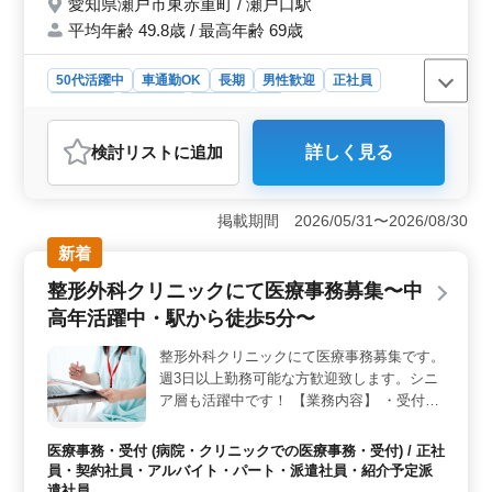
愛知県瀬戸市東赤重町 / 瀬戸口駅
平均年齢 49.8歳 / 最高年齢 69歳
50代活躍中
車通勤OK
長期
男性歓迎
正社員
契約社員
派遣社員
自動車整備士
おすすめポイント
検討リスト
に追加
詳しく見る
＜経験活用＞ 自動車整備経験10年以上の方には最適の
求人です。これまでのスキルを活かして即戦力として活
躍できる環境が整っています。 ＜働きやすさ＞ シ
掲載期間 2026/05/31〜2026/08/30
フト制を採用しており、有給休暇も取得しやすい体制で
す。無料駐車場が完備されていて、車通勤も可能で
新着
す。 ＜やりがい＞ 自動車の点検や整備、修理を通
整形外科クリニックにて医療事務募集〜中
じて、安全で快適なカーライフをサポートする仕事で
す。培ってきた技術を活かし顧客の信頼を得られる、や
高年活躍中・駅から徒歩5分〜
りがいあるお仕事です。
整形外科クリニックにて医療事務募集です。
週3日以上勤務可能な方歓迎致します。シニ
ア層も活躍中です！ 【業務内容】 ・受付、
会計 ・カルテ作成 ・電子カルテ入力 ・レセ
プト作成 ・診療補助 正社員及びアルバイ
医療事務・受付 (病院・クリニックでの医療事務・受付) / 正社
ト・パートの募集です、現在50代の方も活
員・契約社員・アルバイト・パート・派遣社員・紹介予定派
躍中！ 医療事務、医療秘書、クラーク等今
遣社員