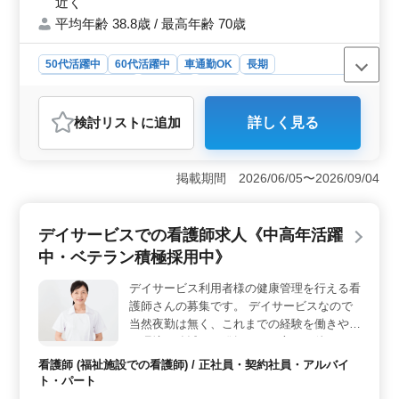
近く
平均年齢 38.8歳 / 最高年齢 70歳
50代活躍中
60代活躍中
車通勤OK
長期
残業なし・少なめ
男性歓迎
正社員
アルバイト・パート
薬剤師
検討リスト
に追加
詳しく見る
おすすめポイント
＜安定した働きやすさ＞ この求人は中高年層に向けた
安定した働きやすい環境が整っています。完全週休二日
掲載期間 2026/06/05〜2026/09/04
制で残業も少なめ、長期的なキャリア構築に適していま
す。また、車通勤が可能であるため、通勤の負担を軽減
できます。 ＜幅広い業務領域と経験の活かし方＞
デイサービスでの看護師求人《中高年活躍
職務内容は調剤や薬歴管理からOTC販売まで多岐にわた
中・ベテラン積極採用中》
ります。豊富な経験を活かしながら、様々な業務に携わ
り、スキルを磨ける環境です。地域医療に貢献しつつ、
デイサービス利用者様の健康管理を行える看
自身の専門性を発揮できます。 ＜福利厚生とキャリ
護師さんの募集です。 デイサービスなので
アサポート＞ 福利厚生が充実しており、健康保険や薬
剤師賠償保険などが提供されています。また、アルバイ
当然夜勤は無く、これまでの経験を働きやす
ト・パートも選択可能で、キャリアステップに合わせた
い環境で遺憾なく発揮したい方をお待ちして
柔軟な働き方ができます。
おります。 ・バイタルチェック ・配薬準
看護師 (福祉施設での看護師) / 正社員・契約社員・アルバイ
備、与薬 ・簡単な医療処置 等を行っていた
ト・パート
だきます。 ・60代現役活躍中。年齢が近い