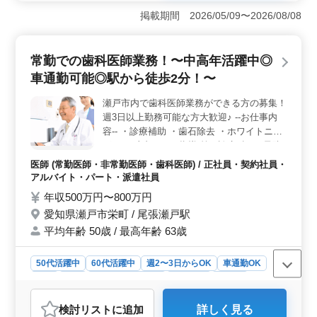
に最適な職場です。大型・中型トラックや小型車両の定
掲載期間 2026/05/09〜2026/08/08
期点検、分解整備、車検業務を担当し、経験をフルに活
かすことができます。検査員資格保有者はさらに優遇し
ます。 ＜働きやすい労働環境＞ 日曜と祝日が定休
常勤での歯科医師業務！〜中高年活躍中◎
日で、週休2日制を採用しています。残業も月10時間程度
車通勤可能◎駅から徒歩2分！〜
と少なめです。休暇制度も充実しており、プライベート
な時間を大切にしながら働くことができます。 ＜中
瀬戸市内で歯科医師業務ができる方の募集！
高年が活躍中＞ 50代以上のベテランシニアが活躍して
週3日以上勤務可能な方大歓迎♪ --お仕事内
いる職場です。年齢に関係なく、豊富な経験と知識を持
つ方が大いに活躍できる環境です。皆様の応募を心より
容-- ・診療補助 ・歯石除去 ・ホワイトニン
お待ちしています。
グ ・口腔内のケア指導 等 --診療科目-- 予防
歯科、一般歯科、小児歯科、虫歯治療、歯周
医師 (常勤医師・非常勤医師・歯科医師) / 正社員・契約社員・
病治療 等 ◯50代、60代歓迎 ◯女医歓迎 ◯
アルバイト・パート・派遣社員
マイカー通勤可能 ◯社会保険完備 クリニッ
年収500万円〜800万円
クの周りは公共施設もあるので、仕事終わり
愛知県瀬戸市栄町 / 尾張瀬戸駅
に買い物をすることもできます♪ 現在シニア
平均年齢 50歳 / 最高年齢 63歳
層活躍中！！ 皆様からのご応募お待ちして
ます◯
50代活躍中
60代活躍中
週2〜3日からOK
車通勤OK
駅近
長期
残業なし・少なめ
女性歓迎
正社員
契約社員
派遣社員
アルバイト・パート
医師
検討リスト
に追加
詳しく見る
おすすめポイント