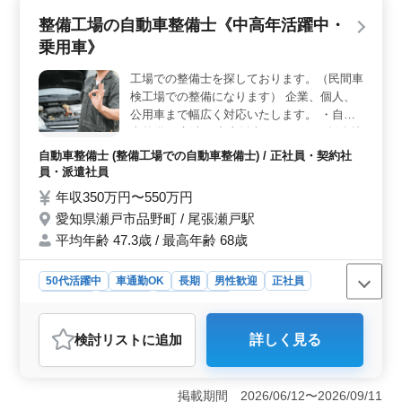
いスキルを発揮＞ 業務には、居宅への訪問介護、食事
整備工場の自動車整備士《中高年活躍中・
介助、入浴介助、体位変換介助、服薬介助、書類作成、
乗用車》
トイレへの移動や動作の介助などが含まれます。介護資
格を持つ方や介護経験が1年以上ある方に向けた求人で
工場での整備士を探しております。（民間車
す。 ＜充実の福利厚生と働きやすい環境＞ 社会保
検工場での整備になります） 企業、個人、
険完備やシフト制度（週3日以上相談可能）など、待遇面
も充実しています。また、シニア層が活躍中で、多様な
公用車まで幅広く対応いたします。 ・自動
働き手を歓迎しています。
車整備 ・新車・中古販売 ・リース ・板金塗
装 末永く乗ってもらうことをコンセプトに
自動車整備士 (整備工場での自動車整備士) / 正社員・契約社
整備しております。 経験のある方を募集し
員・派遣社員
ております。
年収350万円〜550万円
愛知県瀬戸市品野町 / 尾張瀬戸駅
平均年齢 47.3歳 / 最高年齢 68歳
50代活躍中
車通勤OK
長期
男性歓迎
正社員
契約社員
派遣社員
自動車整備士
検討リスト
に追加
詳しく見る
掲載期間 2026/06/12〜2026/09/11