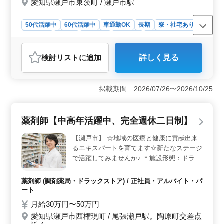
愛知県瀬戸市東茨町 / 瀬戸市駅
を完工まで担当していただくつもりです。
60～70歳代の経験豊富な方々、大募集で
す。 補助の立場から、今までに培われた、
50代活躍中
60代活躍中
車通勤OK
長期
寮・社宅あり
いろいろな知恵や経験を 私どもが請け負う
男性歓迎
正社員
契約社員
派遣社員
紹介予定派遣社員
建築現場でおおいに使っていただけたら幸い
アルバイト・パート
施工管理
です。
検討リスト
に追加
詳しく見る
おすすめポイント
＜経験を活かすチャンス＞ 瀬戸市の大規模改修工事で
建築施工管理のサポート業務を担当します。積算業務や
掲載期間 2026/07/26〜2026/10/25
図面作成、書類作成など幅広いタスクに携われます。一
つの現場を担当し、経験と知恵を活かせます。 ＜中
高年の活躍＞ 60～70歳代の経験豊富な方々を歓迎して
薬剤師【中高年活躍中、完全週休二日制】
います。建築工事の現場管理経験をお持ちの方に、サポ
ート業務のポジションが用意されています。 ＜多様
【瀬戸市】 ☆地域の医療と健康に貢献出来
な雇用形態＞ 雇用形態は正社員から派遣社員まで幅広
るエキスパートを育てます☆新たなステージ
く募集しています。能力や経験に応じた給与と福利厚生
で活躍してみませんか♪ ＊施設形態：ドラッ
が提供されます。
グ＋調剤調剤、鑑査、服薬指導、在庫管理、
薬歴管理、OTC販売
薬剤師 (調剤薬局・ドラックストア) / 正社員・アルバイト・パ
ート
月給30万円〜50万円
愛知県瀬戸市西権現町 / 尾張瀬戸駅。陶原町交差点