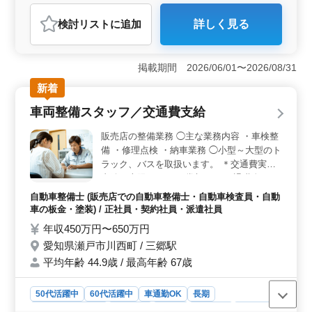
おすすめポイント
検討リスト
に追加
詳しく見る
＜キャリアと給与＞ この求人は、経験豊富な方々にと
って魅力的です。10年以上の整備経験が求められるた
め、技術を生かして活躍できます。 ＜柔軟な雇用形
掲載期間 2026/06/01〜2026/08/31
態＞ 雇用形態には正社員、契約社員、派遣社員の選択
肢があり、自身のライフスタイルや働き方に合わせて柔
新着
軟に働ける点が魅力的です。 ＜福利厚生と休暇制度
車両整備スタッフ／交通費支給
＞ 福利厚生が整っており、雇用・労災・健康・厚生が
カバーされています。また、シフト制の休日や有給休暇
販売店の整備業務 ◯主な業務内容 ・車検整
など、柔軟な休暇制度も魅力的です。これによりメリハ
備 ・修理点検 ・納車業務 ◯小型～大型のト
リのある働き方が可能です。
ラック、バスを取扱います。 ＊交通費実費
支給（上限なし） ＊賞与あり ＊退職金あり
今まで積み重ねた経験を当社でも活かせま
自動車整備士 (販売店での自動車整備士・自動車検査員・自動
す！ 大型トラック整備を担当できるベテラ
車の板金・塗装) / 正社員・契約社員・派遣社員
ンさんを募集します！
年収450万円〜650万円
愛知県瀬戸市川西町 / 三郷駅
平均年齢 44.9歳 / 最高年齢 67歳
50代活躍中
60代活躍中
車通勤OK
長期
残業なし・少なめ
男性歓迎
正社員
契約社員
派遣社員