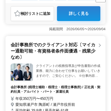
残業なし・少なめ
男性歓迎
正社員
アルバイト・パート
薬剤師
検討リスト
に追加
詳しく見る
おすすめポイント
＜多様な業務範囲＞ ドラッグストアでの薬剤師業務に
加え、調剤、鑑査、服薬指導、在庫管理、薬歴管理、
掲載期間 2026/06/05〜2026/09/04
OTC販売まで広範な業務に携わり、スキルを磨ける環境
です。地域社会における医療・健康に貢献できるエキス
パートを育成します。 ＜経験者に最適な環境＞ 10
会計事務所でのクライアント対応〔マイカ
年以上の経験を活かせるチャンス。新たなステージでキ
ー通勤可能・有資格者条件面優遇・残業少
ャリアを築くのに最適な環境で、地域社会に貢献しなが
ら幅広い業務に携われます。シフト制の柔軟性も魅力で
なめ〕
す。 ＜充実した福利厚生＞ 健康保険、厚生年金、
雇用保険、労災保険、薬剤師賠償保険などの福利厚生が
クライアントの税務指導及び申告書類の作成
整っており、通勤手当全額支給と年2回の休暇も充実。給
業務、能力に合わせて仕事をお願いしていき
与水準や働きやすさにも配慮されています。
ますので、ご安心ください。 ※仕事内容※
税理士補助業務の各種業務 ・記帳代行 ・会
計処理指導 ・税務監査、会計監査 ・経営指
会計事務所 (税理士補助・税理士・税理士事務所) / 正社員・契
導、コンサルタント ・各種申告書類の作成
約社員・アルバイト・パート・派遣社員
等 ◎50代のベテラン経験者歓迎 ◎残業少な
年収350万円〜450万円
め
愛知県瀬戸市 陶原町 / 瀬戸市役所前
平均年齢 39.8歳 / 最高年齢 61歳