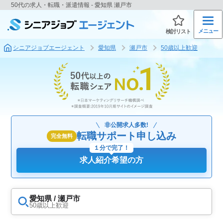
50代の求人・転職・派遣情報 - 愛知県 瀬戸市
メニュー
検討リスト
シニアジョブエージェント
愛知県
瀬戸市
50歳以上歓迎
非公開求人多数!
転職サポート申し込み
完全無料
１分で完了！
求人紹介希望の方
愛知県 / 瀬戸市
50歳以上歓迎