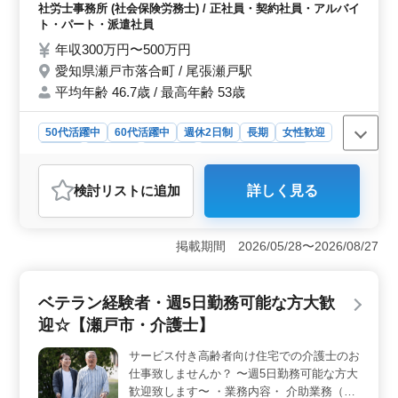
岐にわたる業務でに挑戦可能です。これまでのご経験を
の相談･申請 ・人事コンサル ・給与計算 ・
社労士事務所 (社会保険労務士) / 正社員・契約社員・アルバイ
活かしさらなるスキル向上が期待できます。
労務管理帳票の一括管理 《備考》 ◎社会保
ト・パート・派遣社員
険完備 ◎交通費支給 まずはお気軽にお問い
年収300万円〜500万円
合わせください！ 皆様のご応募お待ちして
愛知県瀬戸市落合町 / 尾張瀬戸駅
おります！
平均年齢 46.7歳 / 最高年齢 53歳
50代活躍中
60代活躍中
週休2日制
長期
女性歓迎
正社員
契約社員
派遣社員
アルバイト・パート
社労士事務所
検討リスト
に追加
詳しく見る
おすすめポイント
＜ベテラン社労士に向けた魅力的なポジション＞ 瀬戸
市に位置する社労士事務所が、50代以上のベテラン社労
掲載期間 2026/05/28〜2026/08/27
士を積極的に求めています。幅広い業務に携わり、経験
を活かせるポジションです。社労士業務全般において、
豊富な経験を持つ方に最適です。 ＜充実の業務内容
ベテラン経験者・週5日勤務可能な方大歓
＞ 労働保険・社会保険手続きから給与計算、厚生労働
迎☆【瀬戸市・介護士】
省関連の助成金申請まで、多岐にわたる業務がありま
す。一括管理の労務管理帳票なども担当。やりがいのあ
サービス付き高齢者向け住宅での介護士のお
る仕事が豊富にあります。 ＜働きやすい福利厚生
仕事致しませんか？ 〜週5日勤務可能な方大
＞ 週休2日制や交通費支給、社会保険完備など、働きや
すい環境が整っています。給与は年収300万円〜500万円
歓迎致します〜 ・業務内容・ 介助業務（食