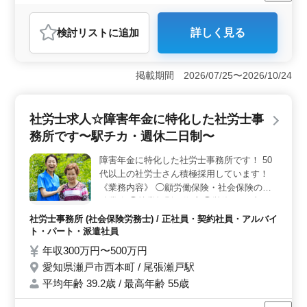
週休2日制
長期
残業なし・少なめ
女性歓迎
正社員
契約社員
アルバイト・パート
看護師
検討リスト
に追加
詳しく見る
おすすめポイント
＜ベテラン看護師歓迎の福祉施設＞ 愛知県瀬戸市原山
町に位置する福祉施設では、週5日勤務可能なベテランの
掲載期間 2026/07/25〜2026/10/24
看護師を募集しています。バイタルチェックや家族への
支援、カテーテル交換などの業務を担当し、福祉の現場
で豊かな経験を積むことが可能です。また、患者さんの
社労士求人☆障害年金に特化した社労士事
心身のケアに貢献し、地域社会に貢献するやりがいを感
務所です〜駅チカ・週休二日制〜
じることができます。 ＜働きやすさ＞ 車通勤が可
能で、週休2日制のほか、年間休日が124日と充実してい
障害年金に特化した社労士事務所です！ 50
ます。残業が少なめであるため、ワークライフバランス
代以上の社労士さん積極採用しています！
を大切にしながら働くことが可能です。福祉の現場での
長期的なキャリアを積むことができます。 ＜給与と
《業務内容》 ◯顧労働保険・社会保険の手
福利厚生＞ 年収350万円から480万円、時給1,400円か
続業務 ◯就業規則の作成 ◯労使トラブルの
ら1,900円という魅力的な待遇が用意されています。通勤
解決 ◯審査書類の作成 ◯年金受給後のアフ
社労士事務所 (社会保険労務士) / 正社員・契約社員・アルバイ
手当も実費支給され、福利厚生も充実しています。採用
ターフォロー 《備考》 ◎社会保険完備 ◎交
ト・パート・派遣社員
人数は1人であり、経験豊富な看護師の方々が求められて
通費支給 ◎駅チカ ◎週休二日制 まずはお気
年収300万円〜500万円
います。このチャンスを活かして、新たなキャリアを築
軽にお問い合わせください！ 皆様のご応募
いてみませんか？
愛知県瀬戸市西本町 / 尾張瀬戸駅
お待ちしております！
平均年齢 39.2歳 / 最高年齢 55歳