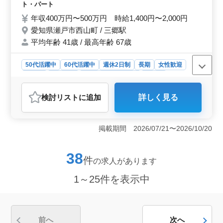
用しており、ワークライフバランスを重視しています。
し ◎制服貸与 ライフワークバランスを考え
ト・パート
就業時間は8時00分から17時00分または9時00分から18時
て働けます！ ぜひご応募ください♪
年収400万円〜500万円 時給1,400円〜2,000円
00分で、十分な休憩時間も確保されています。
愛知県瀬戸市西山町 / 三郷駅
平均年齢 41歳 / 最高年齢 67歳
50代活躍中
60代活躍中
週休2日制
長期
女性歓迎
正社員
契約社員
アルバイト・パート
看護師
おすすめポイント
検討リスト
に追加
詳しく見る
＜中高年活躍中のデイサービスでの看護師募集＞ デイ
サービスでの看護師募集です。経験豊富な中高年の方々
が活躍しており、あなたの経験を活かして働くことがで
掲載期間 2026/07/21〜2026/10/20
きます。ライフワークバランスを考えながら、安心して
長く働ける環境が整っています。 ＜充実のお仕事内
容＞ デイサービス利用者の健康管理や介護補助、リハ
38
件
の求人があります
ビリ指導など、多岐にわたる看護業務を担当します。残
業ほぼなしという環境で、プライベートとの両立がしや
1～25件を表示中
すいのが特徴です。経験者は即戦力として期待されてい
ます。 ＜福利厚生の充実＞ 社会保険完備や交通費
支給、制服貸与など、待遇面も充実しています。賞与も
年2回支給され、頑張りがしっかりと評価されます。しっ
かりとした制度のもとで、安心して働くことが可能で
前へ
次へ