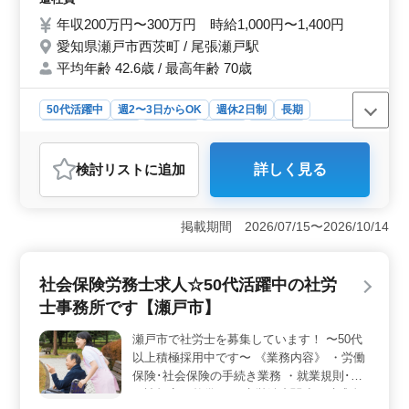
までの経験を活かして働ける方を募集！ 皆
年収200万円〜300万円 時給1,000円〜1,400円
様のご応募お待ちしております。
愛知県瀬戸市西茨町 / 尾張瀬戸駅
平均年齢 42.6歳 / 最高年齢 70歳
50代活躍中
週2〜3日からOK
週休2日制
長期
残業なし・少なめ
女性歓迎
正社員
契約社員
派遣社員
紹介予定派遣社員
アルバイト・パート
医療事務・受付
検討リスト
に追加
詳しく見る
おすすめポイント
＜働きやすい環境＞ 整形外科クリニックでの医療事務
求人は、尾張瀬戸駅から徒歩5分とアクセスもよく通勤し
掲載期間 2026/07/15〜2026/10/14
やすい好立地となっています。土日や夏季・年末年始な
どの休暇もしっかり確保されています。週休2日制で、残
業はほぼなく働きやすい環境が整っています。 ＜柔
社会保険労務士求人☆50代活躍中の社労
軟な働き方＞ 正社員・契約社員・アルバイト・パー
士事務所です【瀬戸市】
ト・派遣・紹介予定派遣と幅広い雇用形態で、週2〜3日
からの自身の都合に合わせた柔軟な働き方が可能となり
瀬戸市で社労士を募集しています！ 〜50代
ます。 ＜充実の業務内容＞ レセコン入力実務経験
以上積極採用中です〜 《業務内容》 ・労働
者や医療事務経験者を積極採用しています。経験を生か
してスキルを発揮できる職場です。受付、会計、カルテ
保険･社会保険の手続き業務 ・就業規則･各
作成、電子カルテ入力、レセプト作成、診療補助など多
種諸規定の整備 ・厚生労働省関連の助成金