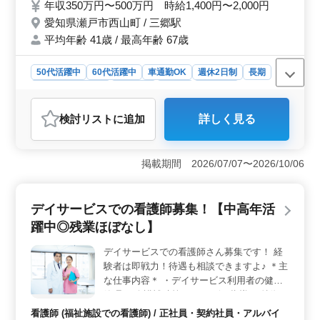
年収350万円〜500万円 時給1,400円〜2,000円
ナースさんも何名か在籍しているのでお気軽
愛知県瀬戸市西山町 / 三郷駅
にご応募くださいませ。 ・社会保険完備、
平均年齢 41歳 / 最高年齢 67歳
交通費実費支給、長期休暇実績あり等働きや
すさ抜群。
50代活躍中
60代活躍中
車通勤OK
週休2日制
長期
残業なし・少なめ
女性歓迎
正社員
契約社員
アルバイト・パート
看護師
検討リスト
に追加
詳しく見る
おすすめポイント
＜デイサービスでの看護師求人＞ 愛知県瀬戸市西山町
に位置するデイサービスでは、利用者様の健康管理を担
掲載期間 2026/07/07〜2026/10/06
当する看護師を募集しています。夜勤がなく、中高年の
ベテランナースを積極的に採用しています。業務内容
は、バイタルチェックや配薬準備、簡単な医療処置な
デイサービスでの看護師募集！【中高年活
ど、デイサービスでの看護業務を行います。 ＜中高
躍中◎残業ほぼなし】
年活躍中・ベテラン積極採用中＞ 60代の現役ナースも
活躍中で、年齢が近い仲間も在籍しています。経験豊富
デイサービスでの看護師さん募集です！ 経
な方々が、安定した職場環境で活躍できるよう支援しま
験者は即戦力！待遇も相談できますよ♪ ＊主
す。社会保険完備や交通費実費支給など、働きやすい福
利厚生も充実しています。 ＜アクセスと勤務条件
な仕事内容＊ ・デイサービス利用者の健康
＞ 三郷駅からのアクセスが便利で、車通勤も可能で
管理 ・介護補助等 ・リハビリ指導 ＊特徴＊
す。週5日の勤務で、休日は4週8休制度や週休2日制を採
◎社会保険完備 ◎交通費支給 ◎残業ほぼな
看護師 (福祉施設での看護師) / 正社員・契約社員・アルバイ