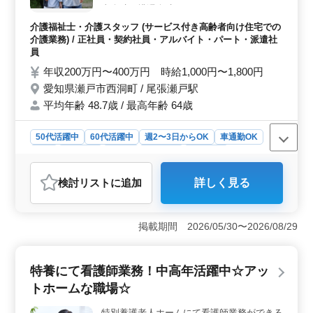
程度です。ご興味のある方は、お気軽にお問い合わせく
事介助、排泄介助など） レクリエーション
ださい。
リハビリテーションサポート 書類作成、書
介護福祉士・介護スタッフ (サービス付き高齢者向け住宅での
類整理 サービス利用者の家族との相談、助
介護業務) / 正社員・契約社員・アルバイト・パート・派遣社
言 等 ・ポイント・ 週2〜3日から可能◎ 車
員
通勤可能 ベテランさん大歓迎致します！ 皆
年収200万円〜400万円 時給1,000円〜1,800円
様のご応募お待ちしております！
愛知県瀬戸市西洞町 / 尾張瀬戸駅
平均年齢 48.7歳 / 最高年齢 64歳
50代活躍中
60代活躍中
週2〜3日からOK
車通勤OK
長期
女性歓迎
正社員
契約社員
派遣社員
アルバイト・パート
介護福祉士・介護スタッフ
検討リスト
に追加
詳しく見る
おすすめポイント
＜魅力的なポイント＞ 瀬戸市にあるサービス付き高齢
者向け住宅で週5日勤務可能なベテラン介護士を募集中で
掲載期間 2026/05/30〜2026/08/29
す。業務内容は介助業務からレクリエーション、リハビ
リテーションサポートまで多岐にわたります。 ＜業
務内容の魅力＞ 食事介助や排泄介助からレクリエーシ
特養にて看護師業務！中高年活躍中☆アッ
ョンやリハビリテーションサポートまで入居者の生活を
トホームな職場☆
支える幅広い業務を担当します。またサービス利用者や
家族とのコミュニケーションも重要な役割です。 ＜
特別養護老人ホームにて看護師業務ができる