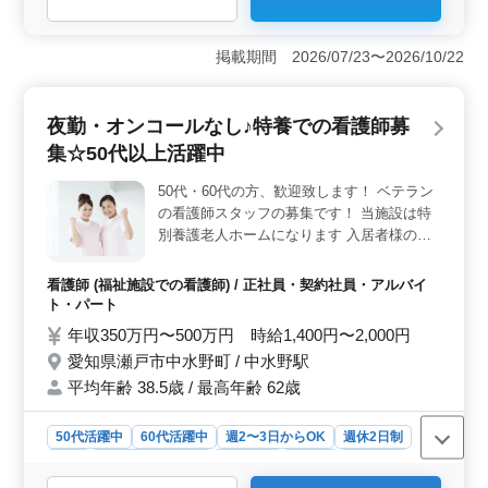
＜多彩な業務内容＞ 歯科医師業務が中心で、診療補助
から歯石除去、ホワイトニング、口腔内のケア指導まで
掲載期間 2026/07/23〜2026/10/22
多岐にわたります。予防歯科から小児歯科まで総合的な
スキルが活かせます。 ＜働きやすい環境＞ 中高年
が活躍する常勤募集。週3日以上の柔軟な勤務体系や車通
夜勤・オンコールなし♪特養での看護師募
勤可、駅から徒歩2分の好立地が働きやすさを実現。女医
集☆50代以上活躍中
も歓迎され、社会保険も完備しています。 ＜シニア
層の活躍＞ 50代や60代も歓迎。クリニック周辺に公共
50代・60代の方、歓迎致します！ ベテラン
施設があり、仕事終わりに便利な立地です。現在もシニ
の看護師スタッフの募集です！ 当施設は特
ア層が活躍中で、経験豊富な方々がクリニックを支えて
います。
別養護老人ホームになります 入居者様の健
康面をお任せ致します ・健康管理 ・バイタ
ルチェック ・投薬管理 ・簡単な医療処置 ・
看護師 (福祉施設での看護師) / 正社員・契約社員・アルバイ
外出の付き添い など、一般的な看護師業務
ト・パート
となります ＊特徴＊ ・夜勤なし ・オンコー
年収350万円〜500万円 時給1,400円〜2,000円
ルなし ・50代60代新規採用実績あり 安心の
愛知県瀬戸市中水野町 / 中水野駅
介護と快適な空間をご提供しています♪ ご応
平均年齢 38.5歳 / 最高年齢 62歳
募お待ちしております！
50代活躍中
60代活躍中
週2〜3日からOK
週休2日制
長期
残業なし・少なめ
女性歓迎
正社員
契約社員
アルバイト・パート
看護師