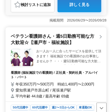
検討リスト
に追加
詳しく見る
おすすめポイント
＜夜勤・オンコールなしの安定勤務＞ 夜勤やオンコー
ルがないため、メリハリつけた働き方が可能です。週2〜
掲載期間 2026/06/29〜2026/09/28
3日からの柔軟なシフトで、ワークライフバランスを重視
した働き方ができます。また、残業が少ないので、無理
なく働けます。 ＜経験を活かせる特別養護老人ホー
ベテラン看護師さん・週5日勤務可能な方
ム＞ 健康管理や医療処置など、入居者様の健康面をサ
大歓迎☆【瀬戸市・福祉施設】
ポートします。バイタルチェックや投薬管理などの業務
を通じて、経験豊富な看護スキルを存分に発揮できま
お一人お一人に合ったサービスを提供して頂
す。また、50代や60代のベテランスタッフが多く、経験
きます！ 福祉施設での看護師のお仕事致し
を活かして働ける環境です。 ＜年齢に関係なく活躍
＞ 50代以上の方が活躍中で、ベテランスタッフの経験
ませんか？ ・・・週5日勤務可能な方大歓迎
と知識がチームに貢献しています。安心の介護と快適な
致します・・・ ・業務内容・ バイタルチェ
空間を提供し、充実したキャリアを築くことが可能で
ック 家族の支援・相談 カテーテル交換やケ
看護師 (福祉施設での看護師) / 正社員・契約社員・アルバイ
す。経験豊富な方々がお互いをサポートし合いながら、
ア 服薬指導 褥瘡（床ずれ）の予防 等 ・ポ
ト・パート
より良いケアを提供することができます。
イント・ 車通勤可能 週休2日制 年間休日
年収350万円〜500万円 時給1,400円〜2,000円
124日 残業少なめ ベテランの看護師さん大
愛知県瀬戸市原山町 / 尾張瀬戸駅
歓迎致します！ 皆様のご応募お待ちしてお
平均年齢 44.8歳 / 最高年齢 69歳
ります！
50代活躍中
60代活躍中
週2〜3日からOK
車通勤OK