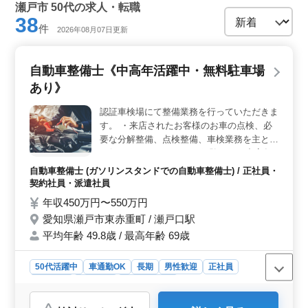
瀬戸市 50代の求人・転職
38
件
2026年08月07日更新
自動車整備士《中高年活躍中・無料駐車場
あり》
認証車検場にて整備業務を行っていただきま
す。 ・来店されたお客様のお車の点検、必
要な分解整備、点検整備、車検業務を主とし
て行います。 メカニック経験のある中高年
の方歓迎です！
自動車整備士 (ガソリンスタンドでの自動車整備士) / 正社員・
契約社員・派遣社員
年収450万円〜550万円
愛知県瀬戸市東赤重町 / 瀬戸口駅
平均年齢 49.8歳 / 最高年齢 69歳
50代活躍中
車通勤OK
長期
男性歓迎
正社員
契約社員
派遣社員
自動車整備士
おすすめポイント