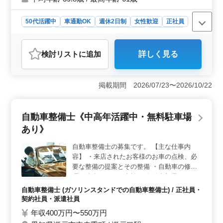
50代活躍中
車通勤OK
週休2日制
女性歓迎
正社員
契約社員
派遣社員
アルバイト・パート
会計事務所
おすすめポイント
検討リスト
に追加
詳しく見る
＜マイカー通勤可能・有資格者条件面優遇・残業少なめ
の理想的な環境＞ 瀬戸市役所前でマイカー通勤可能で
す。税理士補助業務において、クライアント対応や申告
掲載期間 2026/07/23〜2026/10/22
書類の作成など、ご自身のスキルに合わせた業務が展開
されます。 ＜ベテラン経験者優遇とキャリアサポー
ト＞ 50代のベテラン経験者を歓迎しています。資格者
自動車整備士《中高年活躍中・無料駐車場
条件面優遇で、経験5年以上の方が適しています。残業は
少なめで、能力に応じた仕事が期待することができま
あり》
す。 ＜魅力的な給与体系と働きやすい勤務条件＞
年収350万円〜450万円で通勤手当も支給しています。賞
自動車整備士の募集です。 【主な仕事内
与も支給されています。週休2日制で、土曜日は繁忙期に
容】 ・来店されたお客様のお車の点検、必
のみ出社です。月平均5時間の残業で、ワークライフバラ
要な整備の提案とその整備 ・自動車の修
ンスを重視しています。
理、洗車ならびに車検 ・自動車部品および
自動車用品の販売等 メカニック経験の豊富
自動車整備士 (ガソリンスタンドでの自動車整備士) / 正社員・
な方歓迎です。
契約社員・派遣社員
年収400万円〜550万円