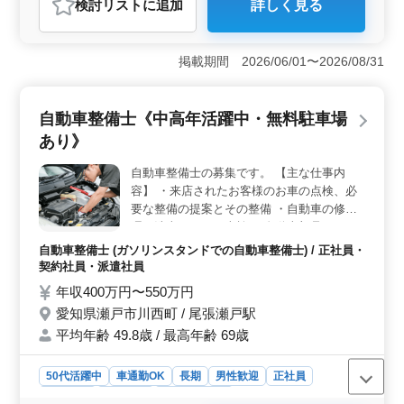
検討リスト
に追加
詳しく見る
＜経験者歓迎＞ 自動車整備士として10年以上の経験と3
級自動車整備士以上の資格を求めており、これまでの経
験とスキルを発揮しながら働ける環境です。 ＜働き
掲載期間 2026/06/01〜2026/08/31
やすい環境＞ 車通勤が可能であり、単身用の住宅も用
意されています。シフト制の働き方や時間外労働の制限
があるためワークライフバランスを維持しやすい環境で
自動車整備士《中高年活躍中・無料駐車場
す。 ＜多様な業務内容＞ 車検場併設のガソリンス
タンドでの整備業務を行います。お客様の車の点検、分
あり》
解整備、点検整備、車検業務など幅広い業務に携われる
点が魅力です。自動車関連の様々な業務にチャレンジで
自動車整備士の募集です。 【主な仕事内
きます。
容】 ・来店されたお客様のお車の点検、必
要な整備の提案とその整備 ・自動車の修
理、洗車ならびに車検 ・自動車部品および
自動車用品の販売等 メカニック経験の豊富
自動車整備士 (ガソリンスタンドでの自動車整備士) / 正社員・
な方歓迎です。
契約社員・派遣社員
年収400万円〜550万円
愛知県瀬戸市川西町 / 尾張瀬戸駅
平均年齢 49.8歳 / 最高年齢 69歳
50代活躍中
車通勤OK
長期
男性歓迎
正社員
契約社員
派遣社員
自動車整備士