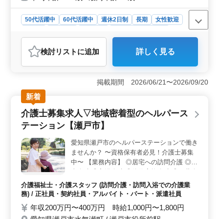
50代活躍中
60代活躍中
週休2日制
長期
女性歓迎
正社員
契約社員
派遣社員
アルバイト・パート
社労士事務所
検討リスト
に追加
詳しく見る
おすすめポイント
＜働きやすさ＞ 週休2日制や長期雇用など、ワークライ
フバランスが重視される環境で、安定的に業務に取り組
掲載期間 2026/06/21〜2026/09/20
めます。さらに、女性歓迎や50代・60代も活躍中という
新着
風土が、多様な働き方をサポートします。 ＜キャリ
ア成長＞ 労働保険・社会保険の事務処理代行から就業
介護士募集求人▽地域密着型のヘルパース
規則作成まで、幅広い業務経験を積み、スキルアップが
テーション【瀬戸市】
可能です。また、瀬戸市での地域密着型サービス提供
は、地域社会とのつながりを築きながら、キャリアを発
愛知県瀬戸市のヘルパーステーションで働き
展させるチャンスがあります。 ＜業務内容＞ 企業
ませんか？ 〜資格保有者必見！介護士募集
の採用・育成コスト削減や退職金制度の見直しなど、ク
ライアント企業の課題解決に貢献できるやりがいのある
中〜 【業務内容】 ◎居宅への訪問介護 ◎食
業務です。瀬戸市を拠点とする事務所での勤務は、地域
事介助 ◎入浴介助 ◎体位変換介助 ◎服薬介
社会の発展にも貢献できる貴重な経験となるでしょう。
助 ◎書類作成、書類整理 ◎トイレへの移動
介護福祉士・介護スタッフ (訪問介護・訪問入浴での介護業
や動作の介助 【備考】 ◎社会保険完備 ◎
務) / 正社員・契約社員・アルバイト・パート・派遣社員
シフト制(週3日以上相談可能) 皆様のご応募
年収200万円〜400万円 時給1,000円〜1,800円
お待ちしております！ まずはお気軽にお問