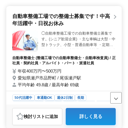
自動車整備工場での整備士募集です！中高
年活躍中・日祝お休み
◯自動車整備工場での自動車整備士募集で
す。(シニア歓迎企業) ・主な車輌は大型・中
型トラック、小型・普通自動車等 ・定期点
検・分解整備 ・車検整備 ・車検業務 ＊自動
車整備経験者募集中、検査員資格保有者優遇
自動車整備士 (整備工場での自動車整備士・自動車検査員) / 正
致します！ ＊現在ベテランシニアの方も活
社員・契約社員・アルバイト・パート・派遣社員
躍中！ ＊皆様のご応募お待ちしておりま
年収400万円〜500万円
す！
愛知県瀬戸市品野町 / 尾張瀬戸駅
平均年齢 49.8歳 / 最高年齢 69歳
50代活躍中
車通勤OK
週休2日制
長期
残業なし・少なめ
男性歓迎
正社員
契約社員
派遣社員
アルバイト・パート
自動車整備士
検討リスト
に追加
詳しく見る
おすすめポイント
＜経験を活かせる環境＞ 自動車整備経験10年以上の方