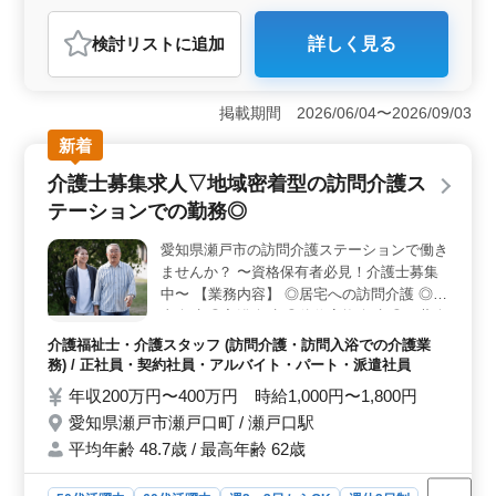
自動車整備士
検討リスト
に追加
詳しく見る
おすすめポイント
＜休みを確保しやすい勤務環境＞ 日曜・祝日休みに加
えて夏季休暇、年末年始休暇、GW休暇もあり、長期休暇
掲載期間 2026/06/04〜2026/09/03
を取りながら勤務できます。残業少なめで仕事とプライ
新着
ベートのバランスを整えやすい環境です。 ＜車両整
備経験を活かせる業務内容＞ 販売店で小型から大型ト
介護士募集求人▽地域密着型の訪問介護ス
ラック、バスの車検整備、修理点検、納車業務を担当し
テーションでの勤務◎
ます。これまでの整備経験を活かして、大型車両整備の
技術を発揮できる業務内容です。 ＜車通勤＋待遇充
愛知県瀬戸市の訪問介護ステーションで働き
実で安心＞ 車通勤が可能で通勤負担を抑えられる環境
ませんか？ 〜資格保有者必見！介護士募集
です。交通費支給（上限なし）や賞与、社会保険完備に
加えて退職金制度もあり、福利厚生が整った環境で安心
中〜 【業務内容】 ◎居宅への訪問介護 ◎食
して長く働ける職場です。
事介助 ◎入浴介助 ◎体位変換介助 ◎服薬介
助 ◎書類作成、書類整理 ◎トイレへの移動
介護福祉士・介護スタッフ (訪問介護・訪問入浴での介護業
や動作の介助 【備考】 ◎社会保険完備 ◎
務) / 正社員・契約社員・アルバイト・パート・派遣社員
シフト制(週3日以上相談可能) 経験がない業
年収200万円〜400万円 時給1,000円〜1,800円
務でも気さくに聞ける環境です◎ 皆様のご
愛知県瀬戸市瀬戸口町 / 瀬戸口駅
応募お待ちしております！
平均年齢 48.7歳 / 最高年齢 62歳