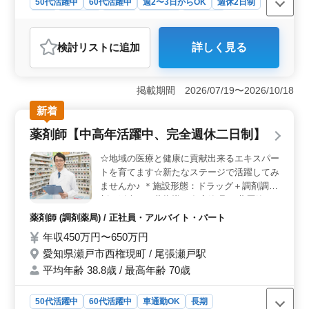
50代活躍中
60代活躍中
週2〜3日からOK
週休2日制
長期
女性歓迎
正社員
契約社員
派遣社員
アルバイト・パート
介護福祉士・介護スタッフ
検討リスト
に追加
詳しく見る
おすすめポイント
＜地域密着型の職場環境＞ 勤務地は愛知県瀬戸市に位
置する地域密着型の訪問介護ステーションです。地元の
掲載期間 2026/07/19〜2026/10/18
コミュニティに深く根ざした活動を行っており、介護職
新着
員が地域の利用者様に寄り添ったサービスを提供してい
ます。 地域密着型の職場環境で、仕事の充実感と安定
薬剤師【中高年活躍中、完全週休二日制】
感を得られます。 ＜多様な雇用形態と働きやすいシ
フト制＞ 正社員、契約社員、アルバイト、パート、派
☆地域の医療と健康に貢献出来るエキスパー
遣社員と多様な雇用形態を提供しています。週3日からの
トを育てます☆新たなステージで活躍してみ
勤務が可能な週休2日制を採用しているため、プライベー
ませんか♪ ＊施設形態：ドラッグ＋調剤調
トや家庭とのバランスを取りながら働ける環境が整って
剤、鑑査、服薬指導、在庫管理、 薬歴管
います。これにより、長期的なキャリアを築きやすくな
理、OTC販売
っています。 ＜経験を活かせる職場と充実した福利
薬剤師 (調剤薬局) / 正社員・アルバイト・パート
厚生＞ 介護経験が1年以上ある方でヘルパー2級以上の
年収450万円〜650万円
資格を持っている方を募集します。社会保険完備で、年
愛知県瀬戸市西権現町 / 尾張瀬戸駅
末年始休暇や有給休暇と休暇制度も充実しておりま
す。 スタッフは安心して長く勤めることができ、経験
平均年齢 38.8歳 / 最高年齢 70歳
やスキルを活かした仕事に専念できます。
50代活躍中
60代活躍中
車通勤OK
長期