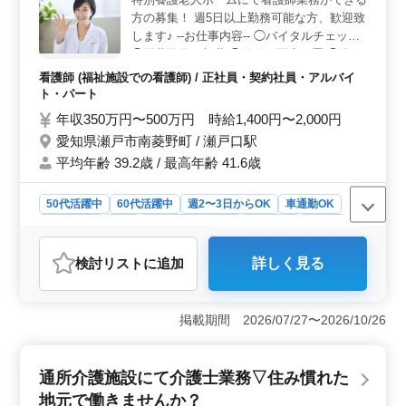
働き方の柔軟性＞ 週3〜5日の勤務で週2〜3日からも相
方の募集！ 週5日以上勤務可能な方、歓迎致
談可能です。給与や福利厚生も充実しており、安心して
長く働ける環境が整っています。地域の高齢者を支える
します♪ --お仕事内容-- ◯バイタルチェック
やりがいのある介護の仕事です。経験を活かし、新たな
◯配薬準備、与薬 ◯簡単な医療処置 ◯吸
キャリアを築きたい方のご応募をお待ちしています。
引、呼吸器ケア ◯レクリエーションの補助
看護師 (福祉施設での看護師) / 正社員・契約社員・アルバイ
等 --特徴-- ◎シニア層歓迎 ◎残業少なめ ◎
ト・パート
社会保険完備 お気軽にご応募ください
年収350万円〜500万円 時給1,400円〜2,000円
愛知県瀬戸市南菱野町 / 瀬戸口駅
平均年齢 39.2歳 / 最高年齢 41.6歳
50代活躍中
60代活躍中
週2〜3日からOK
車通勤OK
週休2日制
長期
残業なし・少なめ
女性歓迎
正社員
契約社員
アルバイト・パート
看護師
検討リスト
に追加
詳しく見る
おすすめポイント
＜アットホームな雰囲気と地域密着のケア＞ 特別養護
老人ホームでの看護業務で、アットホームな職場環境で
掲載期間 2026/07/27〜2026/10/26
働くことが可能です。地域の高齢者に寄り添ったケアを
提供し、やりがいを感じながら働けます。入居者やスタ
ッフとのコミュニケーションを大切にし、温かい雰囲気
通所介護施設にて介護士業務▽住み慣れた
が魅力です。 ＜シニア層歓迎とキャリアの継続＞
地元で働きませんか？
中高年の方も活躍できる環境で、経験を活かして安心し