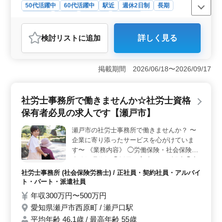
50代活躍中
60代活躍中
駅近
週休2日制
長期
女性歓迎
正社員
契約社員
派遣社員
アルバイト・パート
社労士事務所
検討リスト
に追加
詳しく見る
おすすめポイント
＜障害年金に特化＞ この求人は、障害年金に特化した
社労士事務所で、尾張瀬戸駅近くに位置します。障害年
掲載期間 2026/06/18〜2026/09/17
金に関する手続きやアフターフォローなど、専門知識を
活かすことができます。障害年金の受給者の方々に寄り
添いながら、安心して生活できるサポートを提供しま
社労士事務所で働きませんか☆社労士資格
す。 ＜駅チカ＆週休二日制＞ 駅チカで通勤も便利
保有者必見の求人です【瀬戸市】
です。また、週休二日制で働きやすい環境が整っていま
す。仕事とプライベートの両立がしやすい職場です。ま
瀬戸市の社労士事務所で働きませんか？ 〜
た、禁煙の環境も整っており、快適な職場環境を提供し
企業に寄り添ったサービスを心がけていま
ています。 ＜50代以上の経験者歓迎＞ ベテランの
社労士さんも積極的に採用しています。経験を活かし
す〜 《業務内容》 ◯労働保険・社会保険の
て、専門性の高い業務に携わることができます。経験豊
事務処理代行 ◯採用・育成コスト削減 ◯安
富な方々の知識や経験を共有しながら、チーム全体の成
定的な業務遂行 ◯退職金制度の見直し ◯適
社労士事務所 (社会保険労務士) / 正社員・契約社員・アルバイ
長に貢献することが期待されます。
格退職年金制度の問題解決 ◯就業規則作成
ト・パート・派遣社員
など 《備考》 ◯社会保険完備 ◯交通費支給
年収300万円〜500万円
まずはお気軽お問い合わせください！ 皆様
愛知県瀬戸市西原町 / 瀬戸口駅
のご応募お待ちしております！
平均年齢 46.1歳 / 最高年齢 55歳