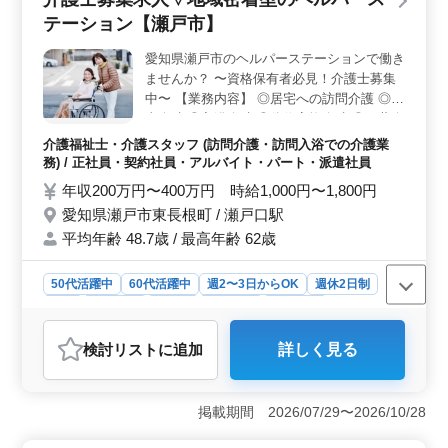
可能で、自分のライフスタイルに合わせた働き方が選択
テーション【瀬戸市】
できます。 ＜福利厚生と給与体系＞ 年収240万円〜
400万円のある給与体系です。また、交通費実費支給や雇
愛知県瀬戸市のヘルパーステーションで働き
用・労災・健康・厚生などの福利厚生も整っており、安
ませんか？ 〜資格保有者必見！介護士募集
定した働き方ができます。
中〜 【業務内容】 ◎居宅への訪問介護 ◎食
事介助 ◎入浴介助 ◎体位変換介助 ◎服薬介
助 ◎書類作成、書類整理 ◎トイレへの移動
介護福祉士・介護スタッフ (訪問介護・訪問入浴での介護業
や動作の介助 【備考】 ◎社会保険完備 ◎
務) / 正社員・契約社員・アルバイト・パート・派遣社員
シフト制(週3日以上相談可能) 皆様のご応募
年収200万円〜400万円 時給1,000円〜1,800円
お待ちしております！ まずはお気軽にお問
愛知県瀬戸市東長根町 / 瀬戸口駅
い合わせください♪
平均年齢 48.7歳 / 最高年齢 62歳
50代活躍中
60代活躍中
週2〜3日からOK
週休2日制
長期
女性歓迎
正社員
契約社員
派遣社員
アルバイト・パート
介護福祉士・介護スタッフ
検討リスト
に追加
詳しく見る
おすすめポイント
＜愛知県瀬戸市のヘルパーステーションでの介護職＞
地域密着型のヘルパーステーションで、愛知県瀬戸市に
掲載期間 2026/07/29〜2026/10/28
位置しています。地元の利用者へのサポートができる、
意義ある仕事が待っています。 ＜訪問介護業務で高