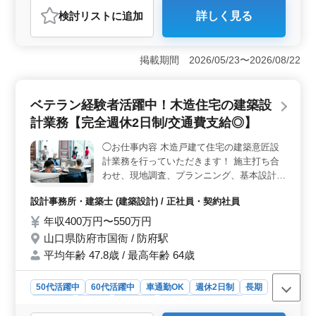
おすすめポイント
検討リスト
に追加
詳しく見る
＜経験重視とシニア活躍＞ この会計事務所は経験豊富
な方を歓迎し、シニア世代が多数活躍しています。税理
士補助として法人税申告書の作成や決算書の作成など専
掲載期間 2026/05/23〜2026/08/22
門的な業務に携わることができ、これまでの経験を存分
に活かせる環境です。 ＜働きやすい環境と福利厚生
＞ 週休2日制で土日祝が休み、年間休日は129日と多
ベテラン経験者活躍中！木造住宅の建築設
く、プライベートと仕事のバランスが取りやすいです。
社会保険完備で車通勤も可能です。通勤手当も支給され
計業務【完全週休2日制/交通費支給◎】
るため交通費の心配がありません。残業がないため定時
で帰宅できるのも魅力です。 ＜多彩な業務内容＞
◯お仕事内容 木造戸建て住宅の建築意匠設
業務内容は法人税申告書や決算書の作成、クライアント
計業務を行っていただきます！ 施主打ち合
への業績報告、会計ソフトの導入サポート、銀行との融
わせ、現地調査、プランニング、基本設計、
資交渉同席、補助金の申請アドバイスなど多岐にわた
実施設計、積算、確認申請、各種書類作成、
り、専門的なスキルを磨くことができます。
設計事務所・建築士 (建築設計) / 正社員・契約社員
設計監理等 ◯歓迎経験 ・設計から施工管理
まで一貫してできる方歓迎 ・プランニング
年収400万円〜550万円
等のお客様との打合せから経験がある方 ・
山口県防府市国衙 / 防府駅
一人親方経験者、施工・大工経験者 経験者
平均年齢 47.8歳 / 最高年齢 64歳
の募集になります。 5,60代ベテラン人材多
数活躍中！
50代活躍中
60代活躍中
車通勤OK
週休2日制
長期
女性歓迎
正社員
契約社員
設計事務所・建築士