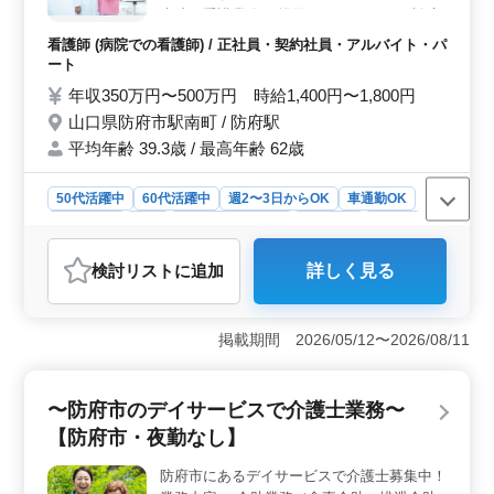
病院の看護業務 ・巡回（ラウンド） ・診療
器具の受け渡し ・血液検査、尿検査 ・入院
看護師 (病院での看護師) / 正社員・契約社員・アルバイト・パ
患者の体位交換 ・ガーゼ交換 ・投薬 ・カル
ート
テ整理、記録 ・ナースコール対応 等 50歳以
年収350万円〜500万円 時給1,400円〜1,800円
上のベテラン新規採用実績あり 夜勤なし
山口県防府市駅南町 / 防府駅
で、ワークライフバランス重視の働き方もで
平均年齢 39.3歳 / 最高年齢 62歳
きます！ ぜひ今までの経験を生かしてくだ
さい！ 【備考】 ＊大型連休も取得しやすい
環境 ＊50代歓迎 ＊夜勤・残業少なめの求人
50代活躍中
60代活躍中
週2〜3日からOK
車通勤OK
です ＊業時間(早出・遅出等)についてはご希
週休2日制
長期
残業なし・少なめ
女性歓迎
正社員
望承ります
契約社員
アルバイト・パート
看護師
検討リスト
に追加
詳しく見る
おすすめポイント
＜経験者優遇・ワークライフバランスを重視＞ 病院で
の看護師募集です。40代以上の方々が活躍中で、社会保
掲載期間 2026/05/12〜2026/08/11
障完備の安定した環境でお仕事ができます。精神・神経
科病院での看護業務に携わり、患者様のケアに貢献しま
しょう。 ＜多様な業務内容＞ 巡回や診療器具の受
〜防府市のデイサービスで介護士業務〜
け渡しなど、幅広い業務に携わることができます。体位
【防府市・夜勤なし】
交換やガーゼ交換、投薬など、患者様のケアに関わる業
務が中心です。経験を活かして、看護師としてのスキル
防府市にあるデイサービスで介護士募集中！
を磨きましょう。 ＜ワークライフバランスの実現