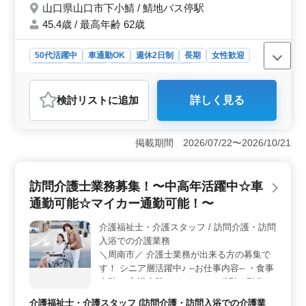
種書類作成、施工会社選定、設計監理 等 ・
山口県山口市下小鯖 / 鯖地バス停駅
CAD操作あり ○備考○ 作業着支給／ 交通
45.4歳 / 最高年齢 62歳
費支給／ 資格手当支給 ＊50代・60代のベ
テラン経験者の方歓迎！条件面優遇いたしま
50代活躍中
車通勤OK
週休2日制
長期
女性歓迎
す ＊1級建築士をお持ちの方は条件面優遇
正社員
契約社員
設計事務所・建築士
☆ お気軽にお問い合わせ下さい！ ご応募
お待ちしております♪
おすすめポイント
検討リスト
に追加
詳しく見る
＜充実した休日と働きやすい環境＞ 年間休日が127日と
非常に多く、週休2日制や長期勤務の制度が整っていま
す。これにより、仕事と家庭の両立がしやすく、プライ
掲載期間 2026/07/22〜2026/10/21
ベートの充実も図れます。さらに、残業が少なく、労働
時間がしっかり確保されているため、健康的な働き方が
可能です。 ＜シニア世代の活躍支援＞ 50代・60代
訪問介護士業務募集！〜中高年活躍中☆車
のベテラン経験者の方を歓迎し、条件面での優遇が行わ
れています。特に1級建築士を持つ方には、さらなる優遇
通勤可能☆マイカー通勤可能！〜
措置が設けられており、経験やスキルを活かして充実し
たキャリアを築くことができます。 ＜キャリア形成
介護福祉士・介護スタッフ / 訪問介護・訪問
のサポート＞ 建築設計業務経験6年以上やCAD経験者を
入浴での介護業務
求めることで、技術力の向上やスキルの習得をサポート
＼周南市／ 介護士業務が出来る方の募集で
しています。また、技術士やその他の資格を持つ方も歓
す！ シニア層活躍中♪ --お仕事内容-- ・食事
迎され、専門性を高めたキャリアアップが可能です。
介助 ・入浴介助 ・トイレへの移動や動作の
介助 ・おむつ交換 ・着替えの介助 ・体位変
介護福祉士・介護スタッフ (訪問介護・訪問入浴での介護業