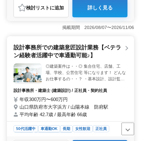
おすすめポイント
検討リスト
に追加
詳しく見る
＜木造住宅の建築設計業務＞ 木造戸建て住宅の建築意
匠設計業務を担当いただきます。経験豊富なベテラン方
の活躍が期待されるポジションです。完全週休2日制で働
掲載期間 2026/08/07〜2026/11/06
きやすく、交通費もしっかり支給されます。 ＜お仕
事内容＞ 施主との打合せから現地調査、プランニン
グ、基本設計、実施設計、積算、確認申請、書類作成、
設計事務所での建築意匠設計業務【ベテラ
設計監理など、一貫して担当いただきます。経験者の方
には特に歓迎される経験が求められます。 ＜魅力的
ン経験者活躍中で車通勤可能♪】
な待遇＞ 一級・二級建築士の資格をお持ちの方は優遇
され、普通自動車免許も必要です。年収は400万円から
◎建築案件は・・◎ 集合住宅、店舗、工
550万円で、通勤手当や賞与、福利厚生もしっかり整って
場、学校、公営住宅 等になります！ どんな
います。年間休日105日で、夏季休業やGW休暇も設けら
お仕事するの・・？ ・基本設計、設計監理
れています。
・設計図や施工図、施工計画書のチェック
設計事務所・建築士 (建築設計) / 正社員・契約社員
・工事全般の確認作業 等 ・打ち合わせ、現
場調査業務 ・CAD操作 このようなお仕事を
年収300万円〜600万円
して頂きます☆ ポイントは・・？ ・作業着
山口県防府市大字浜方 / 山陽本線 防府駅
支給 ・交通費支給 ・資格手当支給 ・車通勤
平均年齢 42.7歳 / 最高年齢 66歳
可能 車通勤可能なので通いやすい環境にな
ってます♪ 1級建築士の方条件面優遇致しま
50代活躍中
車通勤OK
長期
女性歓迎
正社員
す！女性の方も歓迎致します☆ 年齢よりも
経験のある方募集しています＼＾＾／♪ お気
契約社員
設計事務所・建築士