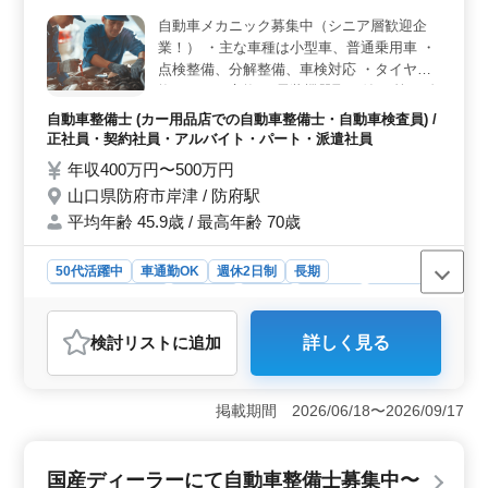
年始などの長期休暇も取得でき、ワークライフバランス
を重視しています。 ＜中高年活躍中＞ 50代や60代
自動車メカニック募集中（シニア層歓迎企
の技術者も活躍しており、経験豊富な方々が安定した職
業！） ・主な車種は小型車、普通乗用車 ・
場環境で活躍しています。新たな挑戦を歓迎し、キャリ
点検整備、分解整備、車検対応 ・タイヤ交
アのさらなる発展を支援する風土があります。また宿舎
換、オイル交換 ・電装機器取り付け 等 ☆自
の用意もされており、遠方からの応募者も歓迎されてい
動車整備経験者募集中！ ☆40、50代の方も
自動車整備士 (カー用品店での自動車整備士・自動車検査員) /
ます。
現在働いております！ ☆今までの経験を活
正社員・契約社員・アルバイト・パート・派遣社員
かして働きませんか？お待ちしております！
年収400万円〜500万円
山口県防府市岸津 / 防府駅
平均年齢 45.9歳 / 最高年齢 70歳
50代活躍中
車通勤OK
週休2日制
長期
残業なし・少なめ
男性歓迎
正社員
契約社員
派遣社員
アルバイト・パート
自動車整備士
検討リスト
に追加
詳しく見る
おすすめポイント
＜中高年の活躍の場＞ 40代、50代の方も多数活躍中で
す。経験豊富な方々と共に、安定した環境で長く働ける
掲載期間 2026/06/18〜2026/09/17
チャンスです。自動車整備の経験を活かして、新しい職
場で活躍しませんか？ ＜働きやすい環境＞ 車通勤
が可能で無料駐車場も完備されています。また、週休2日
国産ディーラーにて自動車整備士募集中〜
制や残業が少なめなど、働きやすい環境が整っていま