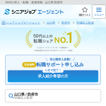
50代の求人・転職・派遣情報 - 山口県 防府市
メニュー
検討リスト
シニアジョブエージェント
山口県
防府市
50歳以上歓迎
非公開求人多数!
転職サポート申し込み
完全無料
１分で完了！
求人紹介希望の方
山口県 / 防府市
50歳以上歓迎