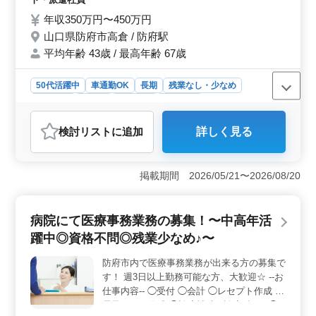
ます！ 皆様のご応募お待ちしております！
年収350万円〜450万円
山口県防府市高倉 / 防府駅
平均年齢 43歳 / 最高年齢 67歳
50代活躍中
車通勤OK
長期
残業なし・少なめ
男性歓迎
正社員
契約社員
派遣社員
アルバイト・パート
自動車整備士
検討リスト
に追加
詳しく見る
おすすめポイント
＜働く魅力＞ 整備士募集中です！中高年歓迎、日祝休
みで働きやすさ抜群です。国産車の点検・整備経験者優
掲載期間 2026/05/21〜2026/08/20
遇されます。ブランクのある方も大歓迎！充実の待遇で
お待ちしています。 ＜職場環境＞ 国産ディーラー
での勤務です。対象車は小型・普通車。電装品修理から
病院にて医療事務業務の募集！〜中高年活
車検まで多岐にわたります。働きやすい週休2日制、駅近
躍中◎資格不問◎残業少なめ♪〜
で通勤ラクラクです。車通勤も可能！長期安定の雇用形
態で安心して働けます。 ＜給与＆福利厚生＞ 年収
防府市内で医療事務業務が出来る方の募集で
は350万〜450万円です。通勤手当は全額支給され賞与も
す！ 週3日以上勤務可能な方、大歓迎☆ --お
あります。雇用・労災・健康・厚生の充実した福利厚生
が備わっています。働きながら充実感を実感できる環境
仕事内容-- ◯受付 ◯会計 ◯レセプト作成 ◯
です。
電子カルテ作成 ◯診療補助 --診療科目-- ◯