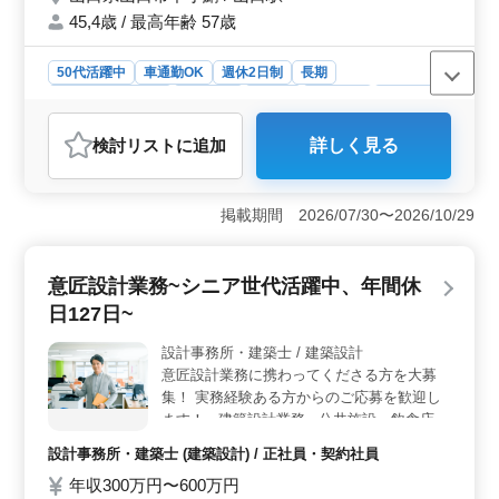
までの経験を活かして働ける方！ 皆様のご
45,4歳 / 最高年齢 57歳
応募お待ちしております♪
50代活躍中
車通勤OK
週休2日制
長期
残業なし・少なめ
男性歓迎
正社員
契約社員
派遣社員
アルバイト・パート
医療事務・受付
検討リスト
に追加
詳しく見る
おすすめポイント
＜経験豊富な医療事務の方を歓迎＞ 山口市の病院で
は、医療事務の募集があります。内科やリハビリ科など
掲載期間 2026/07/30〜2026/10/29
での業務を通じて、医療事務の経験を活かしませんか？
週3日以上の勤務が可能な方を歓迎し、定着率の高い環境
でお仕事ができます。 ＜充実の業務内容と働きやす
意匠設計業務~シニア世代活躍中、年間休
い環境＞ 受付や電話対応、カルテ作成など、幅広い業
日127日~
務に携われます。社内の人間関係も良好で、スタッフ同
士のサポート体制も整っています。週休2日制で、残業も
設計事務所・建築士 / 建築設計
少なめなので、プライベートとの両立がしやすいで
意匠設計業務に携わってくださる方を大募
す。 ＜安定した給与と福利厚生＞ 給与は年収220万
円から300万円と、経験やスキルに応じて柔軟に設定され
集！ 実務経験ある方からのご応募を歓迎し
ます。通勤手当や福利厚生も整っており、安心して働け
ます！ ●建築設計業務● 公共施設、飲食店、
る環境が整っています。是非、ご応募ください。
集合住宅、福祉施設 etc. 【業務内容】 ・施
設計事務所・建築士 (建築設計) / 正社員・契約社員
主打ち合わせ、現地調査、プランニング ・
年収300万円〜600万円
基本設計、実施設計、積算 ・確認申請、各