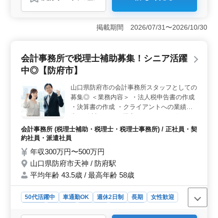
＜中高年の活躍と働きやすさ＞ この求人は、中高年の
方々が活躍できる環境を提供しています。建築設計業界
での豊富な経験を持つ方々が歓迎され、ベテラン層が活
掲載期間 2026/07/31〜2026/10/30
躍しています。さらに、社会保険完備で安心して働けま
す。 ＜建築設計業務への専門性＞ 戸建てからオフ
ィスビルまで幅広いプロジェクトに携わることができま
会計事務所で税理士補助募集！シニア活躍
す。意匠設計を主に行い、デザインに興味や情熱を持つ
方にとって理想的な環境です。施主様との打ち合わせか
中◎【防府市】
ら基本設計、実施設計まで幅広い業務に携わることがで
きます。 ＜キャリア形成と待遇の充実＞ 2級建築士
山口県防府市の会計事務所スタッフとしての
以上の資格を持つ方や、1級建築士をお持ちの方は優遇さ
募集◎ ＜業務内容＞ ・法人税申告書の作成
れ、資格手当などの待遇も充実しています。最寄り駅か
・決算書の作成 ・クライアントへの業績報
ら徒歩圏内で通勤も便利です。また、40代以上のベテラ
告 ・会計ソフトの導入サポート ・銀行との
ン層の方も歓迎され、豊富な知識と経験を活かして活躍
融資交渉同席 ・補助金の申請アドバイス な
会計事務所 (税理士補助・税理士・税理士事務所) / 正社員・契
できます。
ど ＜ポイント＞ ・社会保険完備 ・車通勤可
約社員・派遣社員
能☆ ・交通費支給 ・残業無し☆ 年齢より経
年収300万円〜500万円
験重視です◎ 皆様のご応募お待ちしており
山口県防府市天神 / 防府駅
ます！
平均年齢 43.5歳 / 最高年齢 58歳
50代活躍中
車通勤OK
週休2日制
長期
女性歓迎
正社員
契約社員
派遣社員
会計事務所