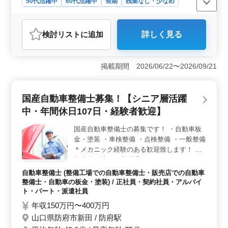
50代活躍中
60代活躍中
長期
残業なし・少なめ
男性歓迎
正社員
契約社員
施工管理
おすすめポイント
検討リスト
に追加
詳しく見る
＜魅力ポイント＞ 山口県防府市自由ケ丘でのリフォー
ム施工管理業務は、中高年の方に最適な職場です。年収
400万円〜600万円と残業が少なめという魅力的な条件
掲載期間 2026/06/22〜2026/09/21
で、安定した環境で活躍できます。 ＜業務内容＞
店舗新築やリフォーム工事の現場監督業務を担当してい
ただきます。工程管理や協力会社の手配、資材手配、見
国産自動車整備士募集！【シニア層活躍
積もり・積算、書類作成など、建築工事全般に関わる重
要な業務を行います。 ＜シニア層歓迎＞ 50〜60代
中・年間休日107日・経験者歓迎】
の技術者が活躍する環境で、1,2級建築施工管理技士や建
築士の資格を活かせるポジションです。経験豊富な方に
国産自動車整備士の募集です！ ・自動車板
とって、やりがいのある仕事が待っています。
金・塗装 ・車検整備 ・点検整備 ・一般整備
＊メカニック経験のある歓迎致します！ ＊
検査員お持ちの方優遇致します！ ＊シニア
層歓迎！（50代の技術者活躍中）
自動車整備士 (整備工場での自動車整備士・販売店での自動車
整備士・自動車の板金・塗装) / 正社員・契約社員・アルバイ
ト・パート・派遣社員
年収150万円〜400万円
山口県防府市新田 / 防府駅