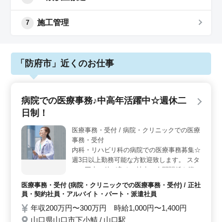
施工管理
7
「防府市」近くのお仕事
病院での医療事務♪中高年活躍中☆週休二
日制！
医療事務・受付 / 病院・クリニックでの医療
事務・受付
内科・リハビリ科の病院での医療事務募集☆
週3日以上勤務可能な方歓迎致します。 スタ
ッフ同士の仲が良く、社内の人間関係も築き
やすい職場です！ 【業務内容】 ・受付、電
医療事務・受付 (病院・クリニックでの医療事務・受付) / 正社
話対応、会計 ・カルテ作成 ・電子カルテ入
員・契約社員・アルバイト・パート・派遣社員
力 ・レセプト作成 ・診療補助 ＊正社員及び
年収200万円〜300万円 時給1,000円〜1,400円
アルバイト・パートの募集です！ ＊医療秘
山口県山口市下小鯖 / 山口駅
書・医療クラーク・介護事務・病院受付等今