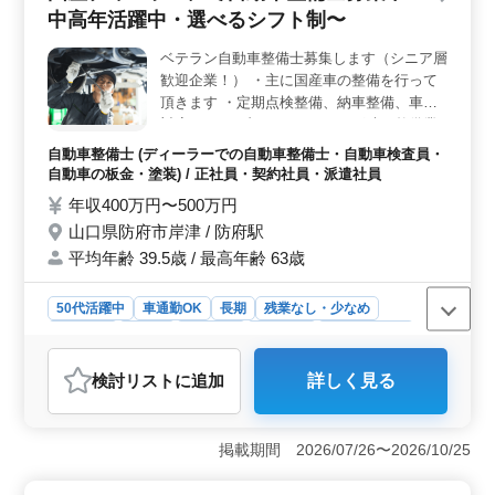
中高年活躍中・選べるシフト制〜
す。年間休日114日と休暇も充実しており、メリハリを持
って働くことができます。 ＜高待遇の給与＞ 年収
ベテラン自動車整備士募集します（シニア層
400万円〜500万円と、安定した収入が期待できます。さ
歓迎企業！） ・主に国産車の整備を行って
らに、通勤手当や賞与も支給され、福利厚生も充実して
います。経験とスキルを評価され、働きがいを感じられ
頂きます ・定期点検整備、納車整備、車検
る環境です。
対応 ・トラブルシューティング時の整備業
務全般 ・部品の交換・取り付け・補修 自動
自動車整備士 (ディーラーでの自動車整備士・自動車検査員・
車整備士経験者募集中、特に検査員資格保有
自動車の板金・塗装) / 正社員・契約社員・派遣社員
者優遇致します 今までの経験を活かして働
年収400万円〜500万円
きませんか？ 皆様のご応募お待ちしており
山口県防府市岸津 / 防府駅
ます。
平均年齢 39.5歳 / 最高年齢 63歳
50代活躍中
車通勤OK
長期
残業なし・少なめ
男性歓迎
正社員
契約社員
派遣社員
自動車整備士
おすすめポイント
検討リスト
に追加
詳しく見る
＜技術力と経験＞ 自動車整備士としての経験が豊富な
方に最適な求人です。国産車の整備、定期点検、納車整
備、車検対応など、幅広い業務に携わります。検査員資
掲載期間 2026/07/26〜2026/10/25
格をお持ちの方は尚歓迎です。10年以上の経験を活か
し、高度な技術力を発揮できる環境です。 ＜シニア