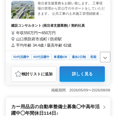
発注者支援業務をお願い致します。 工事現
働きやすい環境が整っています。 介護業務や、利用者
場の管理から官公庁のサポートをしていただ
やその家族との深いコミュニケーションを通じて、充実
感のある仕事ができます。
きます。 公共工事の土木施工管理経験者、
発注者支援業務経験者は歓迎です。 60代も
活躍中。ぜひご応募ください。 ・発注者と
建設コンサルタント (発注者支援業務) / 契約社員
して工事発注業務 ・的確に協力会社に指示
年収550万円〜650万円
確認をする管理業務 ・請負工事の履行に必
山口県防府市戎町 / 防府駅
要となる資料作成 ・施工状況の照会及び確
認 ・工事検査等への臨場 ・設計図書と工事
平均年齢 34.4歳 / 最高年齢 62歳
現場の確認 ※宿舎用意しております
50代活躍中
60代活躍中
車通勤OK
週休2日制
長期
寮・社宅あり
男性歓迎
契約社員
建設コンサルタント
おすすめポイント
検討リスト
に追加
詳しく見る
＜仕事内容＞ 山口県防府市戎町での建設コンサルタン
ト業務では、発注者支援業務を担当します。具体的な業
務内容には、工事現場の管理や官公庁のサポート、工事
掲載期間 2026/05/09〜2026/08/08
発注業務、協力会社への指示確認、資料作成、施工状況
の確認、工事検査への臨場、設計図書と工事現場の確認
などが含まれます。 ＜週休2日制＞ この職場では、
カー用品店の自動車整備士募集◯中高年活
週休2日制が適用されており、土日祝日はしっかりと休息
を取ることができます。また、GW休暇や夏季休暇、年末
躍中◯年間休日114日♪