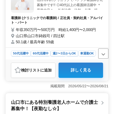
きます。
募集中です!! ◎40代以上の看護師活躍中 ＊
業務内容＊ ・外来診療、注射、点滴、採血
・血圧や体温、脈拍の測定、バイタルサイン
看護師 (クリニックでの看護師) / 正社員・契約社員・アルバイ
測定 ・医療器具の洗浄、消毒、薬品や備
ト・パート
品・器具の発注 ・検査説明、カルテ記録、
年収350万円〜500万円 時給1,400円〜2,000円
整理 等 ＊備考＊ ・福利厚生充実 ・残業少
山口県山口市鋳銭司 / 四辻駅
なめ ・週3〜5日勤務可能 今までの経験を生
かして働きませんか？ とてもわきあいあい
50.1歳 / 最高年齢 59歳
とした施設で、楽しく過ごしています！ ご
応募お待ちしております。
50代活躍中
60代活躍中
週2〜3日からOK
車通勤OK
長期
残業なし・少なめ
女性歓迎
正社員
契約社員
アルバイト・パート
看護師
検討リスト
に追加
詳しく見る
おすすめポイント
＜経験豊富な看護師歓迎＞ 山口市内のクリニックで
は、50代以上の看護師が活躍しています。経験豊富な
掲載期間 2026/05/22〜2026/08/21
方々が、安心して長く働ける環境が整っています。クリ
ニックでの業務を通じて、地域の医療に貢献しません
か？ ＜充実の業務内容＞ 外来診療や検査説明、カ
山口市にある特別養護老人ホームで介護士
ルテ記録など、幅広い業務をお任せします。患者様との
募集中！【夜勤なし☆】
コミュニケーションを大切にし、安心して医療サービス
を受けていただけるようサポートします。また、残業も