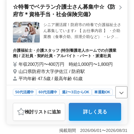
層歓迎の働きやすさ＞ 中高年・シニア層が積極的に活
☆特養でベテラン介護士さん募集中☆《防
躍できる職場環境が整っています。シフト制度が選べ、
残業が少なめなため、ライフワークバランスを重視した
府市＊資格手当・社会保険完備》
働き方が可能です。50代の経験豊富な方も歓迎され、キ
ャリアを積んでいただけます。 ＜給与と福利厚生
シニア層活躍！防府市の特養で介護福祉士さ
＞ 年収400万円から500万円という魅力的な給与水準で
ん募集しています♪ 【 お仕事内容 】 ・介助
す。通勤手当は全額支給され、賞与は年2回支給されま
業務（食事介助、排泄介助など） ・レクリ
す。雇用・労災・健康・厚生に関する充実した福利厚生
エーション ・リハビリテーションサポート
が整っており、安心して働ける環境が整っています。
・書類作成、書類整理 ・サービス利用者の
介護福祉士・介護スタッフ (特別養護老人ホームでの介護業
家族との相談、助言 【 備考 】 ・資格手当
務) / 正社員・契約社員・アルバイト・パート・派遣社員
あり ・社会保険完備 まずはお問い合わせ下
年収200万円〜400万円 時給1,000円〜1,800円
さい！
山口県防府市大字伊佐江 / 防府駅
平均年齢 47.5歳 / 最高年齢 61歳
50代活躍中
60代活躍中
週2〜3日からOK
車通勤OK
週休2日制
長期
女性歓迎
正社員
契約社員
派遣社員
アルバイト・パート
介護福祉士・介護スタッフ
検討リスト
に追加
詳しく見る
おすすめポイント
＜ベテラン歓迎＞ この特別養護老人ホームでは、介護
経験1年以上のベテラン介護士を求めています。豊富な経
掲載期間 2026/06/01〜2026/08/31
験を活かし、利用者の方々に質の高いサービスを提供す