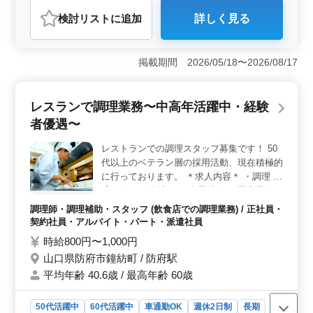
軽にお問い合わせください♪
おすすめポイント
検討リスト
に追加
詳しく見る
＜経験豊富な方にぴったりの職場＞ 建築意匠設計業務
において、ベテラン経験者が活躍できる職場です。基本
設計からCAD操作まで幅広い業務を担当し、豊富な経験
掲載期間 2026/05/18〜2026/08/17
を活かすことができます。車通勤が可能なので、通勤の
負担を軽減し、快適に働くことができます。 ＜福利
厚生の充実＞ 作業着や交通費、資格手当など、充実し
レスランで調理業務〜中高年活躍中・経験
た福利厚生が整っています。また、全額支給の通勤手当
もあり、経済的なサポートが受けられます。女性の方も
者優遇〜
歓迎され、多様な人材が活躍できる環境です。 ＜柔
軟な働き方＞ 正社員と契約社員の雇用形態が選べるた
レストランでの調理スタッフ募集です！ 50
め、自身のライフスタイルやキャリアプランに合わせて
代以上のベテラン層の採用活動、現在積極的
働くことができます。週5〜6日の勤務で、柔軟な働き方
に行っております。 ＊求人内容＊ ・調理 ・
が可能です。お気軽にお問い合わせください。
盛り付け ・仕込み ・食器洗浄 ・厨房業務
・店内清掃 ・調理補助 備考 ・社会保険完備
調理師・調理補助・スタッフ (飲食店での調理業務) / 正社員・
・勤務時間応相談 ・50代、60代の採用実績
契約社員・アルバイト・パート・派遣社員
あり まずお気軽にお問い合わせください。
時給800円〜1,000円
山口県防府市鐘紡町 / 防府駅
平均年齢 40.6歳 / 最高年齢 60歳
50代活躍中
60代活躍中
車通勤OK
週休2日制
長期