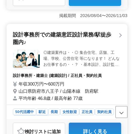
＜働きやすい環境と充実した休暇制度＞ 年間休日が125
日あり、土日祝日も休みのため、仕事とプライベートの
バランスを取りやすい環境です。また、車通勤が可能で
掲載期間 2026/08/04〜2026/11/03
交通費も全額支給されるので、通勤の負担も軽減されま
す。 ＜豊富なキャリアと経験を活かせる＞ 40代以
上の経験豊富な建築・意匠設計のプロフェッショナルを
設計事務所での建築意匠設計業務/駅徒歩
急募しているため、これまでのキャリアやスキルを存分
に活かせます。特に、2級建築士以上の資格とCAD経験が
圏内♪
求められるため、専門知識を活かして即戦力として活躍
できるポジションです。 ＜幅広い設計実績と多様な
◎建築案件は・・◎ 集合住宅、店舗、工
業務内容＞ 一般住宅や商業施設、福祉施設など、多岐
場、学校、公営住宅 等になります！ どんな
にわたる設計実績があり、施主打ち合わせから基本設
お仕事するの・・？ ・基本設計、設計監理
計、実施設計、施工会社選定まで幅広い業務を担当しま
・設計図や施工図、施工計画書のチェック
す。様々なプロジェクトに関わることで、さらにスキル
設計事務所・建築士 (建築設計) / 正社員・契約社員
・工事全般の確認作業 等 ・打ち合わせ、現
アップが期待できます。
場調査業務 ・CAD操作 このようなお仕事を
年収300万円〜600万円
して頂きます☆ ポイントは・・？ ・作業着
山口県防府市八王子 / 山陽本線 防府駅
支給 ・交通費支給 ・資格手当支給 ・駅徒歩
平均年齢 46.8歳 / 最高年齢 77歳
圏内なので通いやすい環境になってます♪ 1
級建築士の方条件面優遇致します！女性の方
50代活躍中
駅近
長期
女性歓迎
正社員
契約社員
も歓迎致します☆ 年齢よりも経験のある方
募集しています＼＾＾／♪ お気軽にお問い合
設計事務所・建築士
わせください♪
おすすめポイント
検討リスト
に追加
詳しく見る