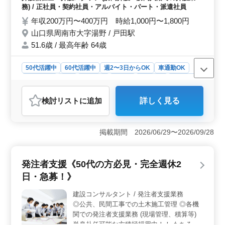
換介助 ・服薬介助 ・書類作成、書類整理 ＊
務) / 正社員・契約社員・アルバイト・パート・派遣社員
社会保険完備 ＊車通勤可能 50代60代のベテ
年収200万円〜400万円 時給1,000円〜1,800円
ランスタッフ多数活躍中です！ 皆様のご応
山口県周南市大字湯野 / 戸田駅
募お待ちしております！！！
51.6歳 / 最高年齢 64歳
50代活躍中
60代活躍中
週2〜3日からOK
車通勤OK
週休2日制
長期
女性歓迎
正社員
契約社員
派遣社員
アルバイト・パート
介護福祉士・介護スタッフ
検討リスト
に追加
詳しく見る
おすすめポイント
＜安定の介護業務＞ 中高年も歓迎の訪問介護ステーシ
ョン。 社会保険完備の安心の職場で、食事介助から書
掲載期間 2026/06/29〜2026/09/28
類作成まで充実の業務内容をおまかせします。 ＜車
通勤・ワークライフバランス＞ 車通勤可能。週3〜5日
の柔軟な勤務日数で、ワークライフバランスも◎ 年収
発注者支援《50代の方必見・完全週休2
240万円〜400万円、時給1,020円〜1,700円で待遇面も
日・急募！》
◯。 ＜ベテランスタッフ活躍中＞ 50代60代の経験
豊富なスタッフが多数在籍。アットホームな雰囲気で、
建設コンサルタント / 発注者支援業務
ベテランの方も安心して活躍できる環境です。
◎公共、民間工事での土木施工管理 ◎各機
関での発注者支援業務 (現場管理、積算等)
単身赴任可能な方積極採用中！！ もちろん