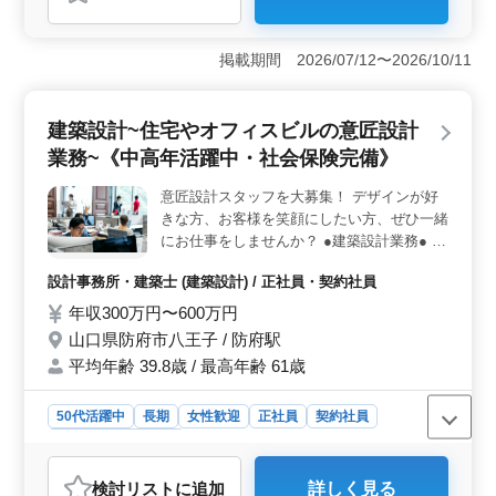
＜経験豊富な方におすすめ＞ 経験を活かして更なるキ
ャリアを築きたい方に最適です。1級建築士の方は条件面
で優遇され、幅広い業務に携われます。女性の方も歓迎
掲載期間 2026/07/12〜2026/10/11
され、通勤もスムーズな駅徒歩圏内の環境が整っていま
す。 ＜駅徒歩圏内での快適な通勤＞ 防府駅から徒
歩圏内なので、通勤時間を有効活用できます。交通費の
建築設計~住宅やオフィスビルの意匠設計
支給や作業着の支給など、働きやすい環境が整っていま
す。また、車での通勤も可能で、無料駐車場が完備され
業務~《中高年活躍中・社会保険完備》
ていますので、さらに便利です。 ＜多様な建築案件
に関わるチャンス＞ 集合住宅から店舗、工場、学校、
意匠設計スタッフを大募集！ デザインが好
公営住宅など、様々な建築案件に携わることができま
きな方、お客様を笑顔にしたい方、ぜひ一緒
す。基本設計や設計監理など、幅広い業務を通じてスキ
にお仕事をしませんか？ ●建築設計業務● 戸
ルを磨くことができ、さらなる専門性の向上が期待でき
建て・集合住宅／オフィス／教育施設／医療
ます。
設計事務所・建築士 (建築設計) / 正社員・契約社員
施設 etc. 【業務内容】 ・施主打ち合わせ、
現地調査、プランニング ・基本設計、実施
年収300万円〜600万円
設計、積算 ・確認申請、各種書類作成、施
山口県防府市八王子 / 防府駅
工会社選定、設計監理 等 ・CAD操作あり ＋
平均年齢 39.8歳 / 最高年齢 61歳
備考＋ 作業着支給あり ◯1級建築士の有
資格者優遇 ◯最寄り駅から徒歩圏内 ☆40代
50代活躍中
長期
女性歓迎
正社員
契約社員
以上のベテラン層の方歓迎！豊富な知識と経
験求む！ お気軽にお問い合わせ下さい！
設計事務所・建築士
ご応募お待ちしております♪
おすすめポイント
検討リスト
に追加
詳しく見る