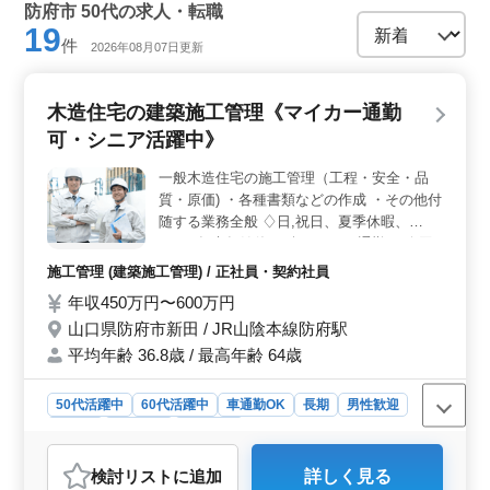
防府市 50代の求人・転職
19
件
2026年08月07日更新
木造住宅の建築施工管理《マイカー通勤
可・シニア活躍中》
一般木造住宅の施工管理（工程・安全・品
質・原価) ・各種書類などの作成 ・その他付
随する業務全般 ♢日,祝日、夏季休暇、
GW、年末年始休み ♢マイカー通勤可 今回
経験者や資格保有者の方の募集となります。
施工管理 (建築施工管理) / 正社員・契約社員
50代や60代のベテランシニアの方も大歓迎
年収450万円〜600万円
です。 ブランクの有る方でもお気軽にご応
山口県防府市新田 / JR山陰本線防府駅
募下さい。
平均年齢 36.8歳 / 最高年齢 64歳
50代活躍中
60代活躍中
車通勤OK
長期
男性歓迎
正社員
契約社員
施工管理
おすすめポイント
検討リスト
に追加
詳しく見る