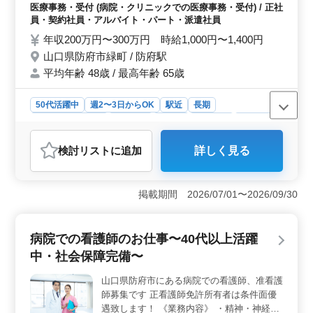
内科 ◯消化器内科 ◯整形外科 ◯リハビリテ
医療事務・受付 (病院・クリニックでの医療事務・受付) / 正社
ーション科 ◯眼科 今までの経験を活かして
員・契約社員・アルバイト・パート・派遣社員
働ける方を募集！ 現在ベテランシニアの
年収200万円〜300万円 時給1,000円〜1,400円
方、積極的に採用中です！ 皆様の応募お待
山口県防府市緑町 / 防府駅
ちしています♪
平均年齢 48歳 / 最高年齢 65歳
50代活躍中
週2〜3日からOK
駅近
長期
残業なし・少なめ
女性歓迎
正社員
契約社員
派遣社員
アルバイト・パート
医療事務・受付
検討リスト
に追加
詳しく見る
おすすめポイント
＜中高年優遇＞ 中高年が活躍できる病院の医療事務業
務の求人。週3日以上の柔軟な働き方が可能で、資格不
掲載期間 2026/07/01〜2026/09/30
問。経験豊富な方を歓迎し、残業が少なくワークライフ
バランスが実現できる環境です。 ＜多岐にわたる業
務＞ 受付、会計、レセプト作成、電子カルテ作成、診
病院での看護師のお仕事〜40代以上活躍
療補助など医療事務業務全般。診療科目も多岐にわた
中・社会保障完備〜
り、幅広い医療知識を生かせるやりがいのある仕事を提
供しています。 ＜経験者積極採用＞ 過去の経験を
山口県防府市にある病院での看護師、准看護
活かして働ける求人です。ベテランシニアの方や女性歯
師募集です 正看護師免許所有者は条件面優
科医師も積極的に採用中で、経験豊かな方々と共に働け
るアットホームな環境が整っています。
遇致します！ 《業務内容》 ・精神・神経科