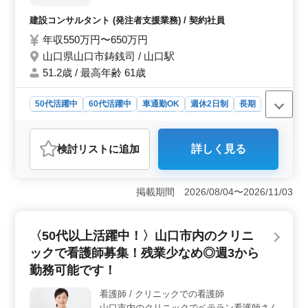
宿舎はこちらでご用意いたします！！ ベテ
建設コンサルタント (発注者支援業務) / 契約社員
ラン歓迎ですので、お気軽にご応募下さい。
年収550万円〜650万円
○土木施工管理全般の業務をお任せいたしま
す。 ＊国、県、市等発注の公共工事の施工
山口県山口市鋳銭司 / 山口駅
にあたり、技術的な指導及び管理監督を行
51.2歳 / 最高年齢 61歳
う。 ＊発注者との打ち合わせ。 ＊パソコン
による出来高管理、写真管理、申請書類作成
50代活躍中
60代活躍中
車通勤OK
週休2日制
長期
等。 ★50代・60代の技術者歓迎いたしま
寮・社宅あり
男性歓迎
契約社員
建設コンサルタント
す！！
おすすめポイント
検討リスト
に追加
詳しく見る
＜経験豊富な方へのお知らせ＞ この求人は、50代の方
にとって絶好の機会です。土木施工管理や発注者支援業
務の経験を活かし、新たなステップを踏み出すチャンス
掲載期間 2026/08/04〜2026/11/03
です。また60代の方も活躍中で、経験者の方々が安心し
て働ける環境が整っています。 ＜働きやすい環境
＞ 完全週休2日制や社用車支給、寮・社宅の提供など、
〈50代以上活躍中！〉山口市内のクリニ
働きやすい環境が整っています。また、単身赴任の方に
も宿舎の用意があり、新しい環境でも安心して働くこと
ックで看護師募集！残業少なめ◎週3から
ができます。 ＜給与と福利厚生＞ 年収550万円〜
勤務可能です！
650万円に加えて、通勤手当の全額支給や健康保険・厚生
年金・雇用保険・労災保険などの福利厚生が充実してい
看護師 / クリニックでの看護師
ます。経験を活かしながら安定した生活を築くことがで
山口市内のクリニックでベテラン看護師さん