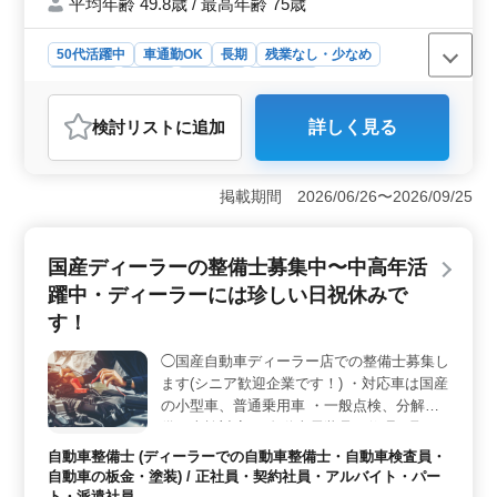
平均年齢 49.8歳 / 最高年齢 75歳
50代活躍中
車通勤OK
長期
残業なし・少なめ
男性歓迎
正社員
契約社員
派遣社員
アルバイト・パート
自動車整備士
検討リスト
に追加
詳しく見る
おすすめポイント
＜安定した雇用環境＞ シニア層が活躍する環境で、安
定した雇用が提供されます。経験者を歓迎し、長期の雇
掲載期間 2026/06/26〜2026/09/25
用や車通勤が可能な点が魅力です。また残業が少なめで
あるため、仕事とプライベートの両立がしやすくなって
います。 ＜豊富な業務経験の活かし方＞ 10年以上
国産ディーラーの整備士募集中〜中高年活
の自動車整備士経験を持つ方々が、幅広い業務に携わる
躍中・ディーラーには珍しい日祝休みで
ことができます。自動車板金・塗装から車検整備、点検
整備まで、多彩な仕事が提供されています。企業は経験
す！
者の技術を活かし、新たな技術の習得や経験の積み重ね
を支援します。 ＜しっかりした休暇制度＞ 年間休
◯国産自動車ディーラー店での整備士募集し
日107日という休暇制度が整っており、週休2日制や夏季
ます(シニア歓迎企業です！) ・対応車は国産
休業、年末年始、GW休暇など、メリハリを持った働き方
の小型車、普通乗用車 ・一般点検、分解整
が実現できます。また、休憩時間も90分確保されてお
備、車検対応 ・自動車電装品の修理、取り
り、仕事とプライベートのバランスを大切にできる環境
付け ・自動車の納車作業や整備に付随する
自動車整備士 (ディーラーでの自動車整備士・自動車検査員・
が整っています。
作業 自動車整備経験者募集中、ブランクの
自動車の板金・塗装) / 正社員・契約社員・アルバイト・パー
ある社員も現在活躍中 有資格者優遇いたし
ト・派遣社員