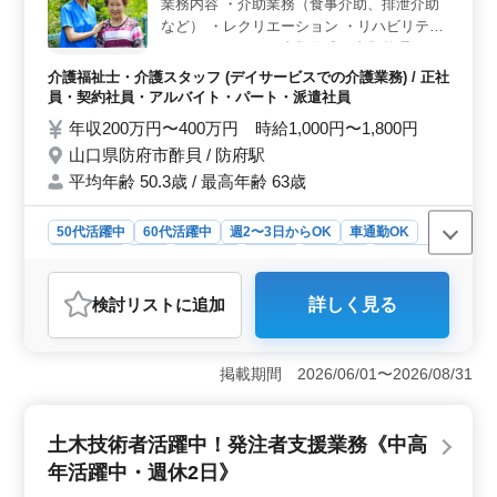
業務内容 ・介助業務（食事介助、排泄介助
＞ 夜勤なしで、残業も少なめの働き方が可能です。ま
た、大型連休も取得しやすい環境が整っています。朝
など） ・レクリエーション ・リハビリテー
型、夜型など、働き方に合わせたシフトが組まれてお
ションサポート ・書類作成、書類整理 ・サ
り、自身のライフスタイルに合わせて働けます。
ービス利用者の家族との相談、助言 備考 ＊
介護福祉士・介護スタッフ (デイサービスでの介護業務) / 正社
シフト制(週3日以上相談可能) ＊交通費実費
員・契約社員・アルバイト・パート・派遣社員
支給 ＊夜勤なし アットホームな施設です◎
年収200万円〜400万円 時給1,000円〜1,800円
ご応募お待ちしております♪
山口県防府市酢貝 / 防府駅
平均年齢 50.3歳 / 最高年齢 63歳
50代活躍中
60代活躍中
週2〜3日からOK
車通勤OK
週休2日制
長期
女性歓迎
正社員
契約社員
派遣社員
アルバイト・パート
介護福祉士・介護スタッフ
検討リスト
に追加
詳しく見る
おすすめポイント
＜夜勤なしの勤務体系＞ 夜勤がないため、生活リズム
を保ちやすく、健康的なワークライフバランスを維持で
掲載期間 2026/06/01〜2026/08/31
きます。特に家族や趣味の時間を大切にしたい方におす
すめです。 ＜柔軟なシフト制＞ 週3日からの勤務が
可能な週休2日制を採用しているため、プライベートな時
土木技術者活躍中！発注者支援業務《中高
間も確保しやすいです。ライフステージに応じた働き方
年活躍中・週休2日》
が選択できます。 ＜アットホームな職場環境＞ ア
ットホームな雰囲気の施設で、チームワークを重視した