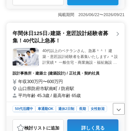
＜魅力ポイント＞ 山口県防府市新田での木造住宅建築
施工管理は、マイカー通勤が可能でシニア層が活躍する
職場です。年収450万円〜600万円という魅力的な給与水
掲載期間 2026/06/22〜2026/09/21
準で、長期的に安定した環境での勤務が期待できま
す。 ＜業務内容＞ 一般木造住宅の施工管理業務を
担当します。工程管理や安全・品質・原価の管理、書類
年間休日125日♪建築・意匠設計経験者募
作成などの業務を行います。経験者や資格保有者が求め
られるポジションであり、50代や60代のベテランシニア
集！40代以上急募！
の方も歓迎されています。 ＜マイカー通勤可＞ 防
府市新田での勤務でマイカー通勤が可能な点も魅力で
40代以上のベテランさん、急募＾＾！ 建
す。ブランクがある方でもご応募可能であり、経験豊富
築・意匠設計経験者を募集いたします♪ ＊設
な方々が活躍する環境が整っています。
計実績＊ 一般住宅・商業施設・福祉施設 な
ど ＊業務内容＊ ・施主打ち合わせ、現地調
設計事務所・建築士 (建築設計) / 正社員・契約社員
査、プランニング ・基本設計、実施設計、
積算 ・確認申請、各種書類作成、施工会社
年収300万円〜600万円
選定、設計監理 等 ・CAD操作あり 交通費支
山口県防府市駅南町 / 防府駅
給◎ 車通勤可◎ 土日祝休み◎ みなさまのご
平均年齢 45.3歳 / 最高年齢 65歳
応募お待ちしております♪
50代活躍中
車通勤OK
週休2日制
長期
女性歓迎
正社員
契約社員
設計事務所・建築士
おすすめポイント
検討リスト
に追加
詳しく見る