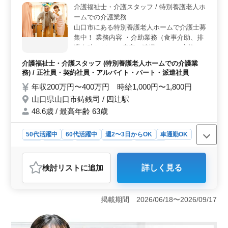
介護福祉士・介護スタッフ / 特別養護老人ホ
少なめで、週3〜5日の柔軟な勤務が可能です。 ＜働
ームでの介護業務
きやすい条件＞ 福利厚生が充実しており、社会保険や
労災、健康保険、厚生年金などが整っています。また、
山口市にある特別養護老人ホームで介護士募
週休2日制や夏季休暇、年末年始休暇など、しっかりとし
集中！ 業務内容 ・介助業務（食事介助、排
た休日も確保されています。アットホームな雰囲気の中
泄介助など） ・病室の清掃やシーツ交換 ・
で、楽しく働ける環境です。
看護師補助 ・生活援助 ・移動介助 ・入居者
介護福祉士・介護スタッフ (特別養護老人ホームでの介護業
の健康管理 ・身体機能の維持・回復サポー
務) / 正社員・契約社員・アルバイト・パート・派遣社員
ト ・介護記録作成 ・申し送り 備考 ＊シフ
年収200万円〜400万円 時給1,000円〜1,800円
ト制(週3日以上相談可能) ＊交通費実費支給
山口県山口市鋳銭司 / 四辻駅
＊夜勤業務なし ご応募お待ちしております♪
48.6歳 / 最高年齢 63歳
50代活躍中
60代活躍中
週2〜3日からOK
車通勤OK
長期
女性歓迎
正社員
契約社員
派遣社員
アルバイト・パート
介護福祉士・介護スタッフ
検討リスト
に追加
詳しく見る
おすすめポイント
＜夜勤なし＞ 夜勤がないため、生活リズムを守りなが
ら働けます。健康を維持しながら長期的にキャリアを築
掲載期間 2026/06/18〜2026/09/17
くことができる環境です。 ＜多様な雇用形態＞ 正
社員からパートまで幅広い雇用形態を用意しており、自
分のライフステージや希望に合わせて柔軟に選択できま