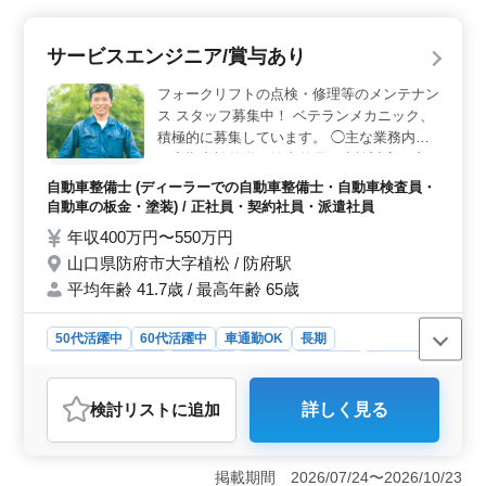
るチャンスです。 ＜資格手当・社会保険完備＞ 資
格手当があり、培ってきた専門性しっかり評価する制度
サービスエンジニア/賞与あり
が整っています。また、社会保険完備、福利厚生が充実
しており、働きやすい環境で安心して長期勤務が可能で
フォークリフトの点検・修理等のメンテナン
す。 ＜柔軟な働き方＞ 週2〜3日からの勤務が可能
ス スタッフ募集中！ ベテランメカニック、
な完全週休2日制を採用しています。ライフステージやラ
積極的に募集しています。 ◯主な業務内容
イフスタイルに合わせた働き方が選べ、プライベートと
・定期点検整備、納車整備、車検対応 ・部
仕事のバランスを保ちながら働けます。
品の交換・取り付け・補修 ・トラブルシュ
自動車整備士 (ディーラーでの自動車整備士・自動車検査員・
ーティング時の整備業務全般 会社都合によ
自動車の板金・塗装) / 正社員・契約社員・派遣社員
る転勤の場合、30,000円を上限に５年間住宅
年収400万円〜550万円
手当の支給あり。 別途、役職手当、資格手
山口県防府市大字植松 / 防府駅
当あり。 シニア世代のベテランスタッフも
平均年齢 41.7歳 / 最高年齢 65歳
活躍中です。 アットホームで働きやすい企
業です。
50代活躍中
60代活躍中
車通勤OK
長期
残業なし・少なめ
男性歓迎
正社員
契約社員
派遣社員
自動車整備士
検討リスト
に追加
詳しく見る
おすすめポイント
＜経験を活かせる環境＞ この求人では、フォークリフ
トの整備経験があるベテランメカニックを積極的に募集
掲載期間 2026/07/24〜2026/10/23