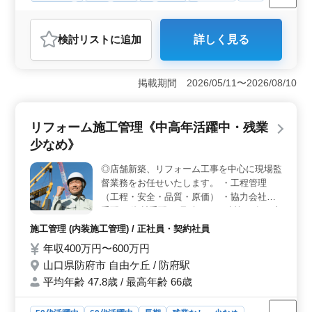
女性歓迎
正社員
契約社員
派遣社員
アルバイト・パート
調理師・調理補助・スタッフ
検討リスト
に追加
詳しく見る
おすすめポイント
＜中高年層の活躍＞ この職場はは50代、60代の経験豊
富な層も積極的に採用している点が魅力です。年齢を重
掲載期間 2026/05/11〜2026/08/10
ねた方々がその経験を活かし、キャリアを継続できる環
境が整っています。 ＜柔軟な雇用形態と勤務時間
＞ 正社員からアルバイトまで多様な雇用形態を提供
リフォーム施工管理《中高年活躍中・残業
し、勤務時間も相談に応じて調整可能です。これによ
少なめ》
り、ライフスタイルに合わせた働き方が選べ、ワークラ
イフバランスを保ちやすいです。 ＜経験者優遇の環
◎店舗新築、リフォーム工事を中心に現場監
境＞ 調理経験3年以上のスキルを活かして即戦力として
督業務をお任せいたします。 ・工程管理
活躍できるチャンスです。経験を積んできた方にとっ
て、能力を発揮しやすい職場です。
（工程・安全・品質・原価） ・協力会社の
手配 ・資材手配 ・見積もり・積算 ・各種書
類作成 ・その他建築工事に関する付随業務
施工管理 (内装施工管理) / 正社員・契約社員
を行います。 ★シニア層歓迎（50〜60代の
年収400万円〜600万円
技術者活躍中）
山口県防府市 自由ケ丘 / 防府駅
平均年齢 47.8歳 / 最高年齢 66歳