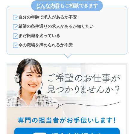
しています。自動車整備士としての経験があれば年数は
どんな内容
もご相談できます
問わず応募できるため、これまでのキャリアを活かして
即戦力として活躍できる環境です。ベテラン世代も多く
自分の年齢で求人があるか不安
活躍中のため、経験豊富な方には特におすすめで
す。 ＜充実した待遇＞ 賞与が年2回、計2.95ヶ月分
希望の条件通りの求人があるか知りたい
支給されるほか、役職手当や資格手当などが充実してい
ます。また、転勤の際には最大30,000円の住宅手当が5年
まだ転職を迷っている
間支給されるため、安心して長く働ける環境です。通勤
今の職場を辞められるか不安
手当も上限31,600円まで支給される点も魅力です。
＜働きやすさ＞ アットホームで働きやすい職場環境が
整っており、残業も月平均20時間と少なめです。休日も
しっかり確保されており、日曜・祝日だけでなく、第2・
第3土曜日も休めるため、ワークライフバランスを重視し
たい方にも最適な職場です。