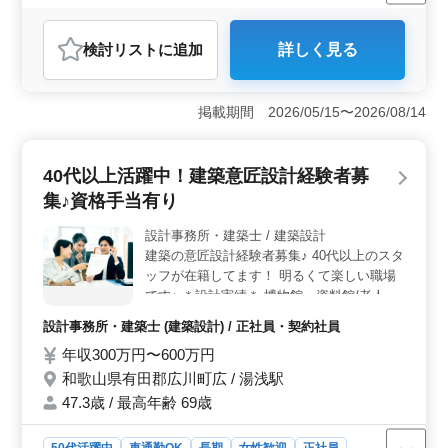
契約社員
設計事務所・建築士
おすすめポイント
検討リスト
に追加
詳しく見る
＜ベテラン経験者募集！＞ 和歌山県有田川町での建築
意匠設計業務に、経験豊富な方を求めています。建築案
件は集合住宅から公営住宅まで多岐にわたります。基本
掲載期間 2026/05/15〜2026/08/14
設計やCAD操作などの業務をお任せし、女性の方も歓迎
します。車通勤可能な環境で、作業着や交通費の支給も
ありますので、お気軽にお問い合わせください。 ＜
40代以上活躍中！建築意匠設計経験者募
業務内容＞ 建築意匠設計業務全般を担当していただき
ます。設計図の作成や施工計画書のチェック、現場調査
集♪資格手当有り
など幅広い業務に携わります。経験を活かして、新たな
案件にチャレンジしませんか。また、プロジェクトによ
設計事務所・建築士 / 建築設計
ってはデザイン性が求められることもあり、創造性を発
建築の意匠設計経験者募集♪ 40代以上のスタ
揮できる環境です。 ＜待遇＞ 給与は年収300万円か
ッフが在籍してます！ 明るくて楽しい職場
ら600万円までとなっており、通勤手当や福利厚生も充実
です♪ ＊設計実績＊ 博物館・資料館/老人福
しています。また、車通勤が可能なので、通勤時間も快
祉施設/公共施設 など ＊業務内容＊ ・施主
設計事務所・建築士 (建築設計) / 正社員・契約社員
適に過ごせます。資格手当や業務手当など、能力や経験
打ち合わせ、現地調査、プランニング ・基
に応じて報酬を優遇する制度も整えており、長く安定し
年収300万円〜600万円
本設計、実施設計、積算 ・確認申請、各種
て働ける環境を提供しています。
書類作成、施工会社選定、設計監理 等 ・
和歌山県有田郡広川町広 / 湯浅駅
CAD操作あり ＊特徴＊ 車通勤可 資格手当あ
47.3歳 / 最高年齢 69歳
り ご応募お待ちしております！