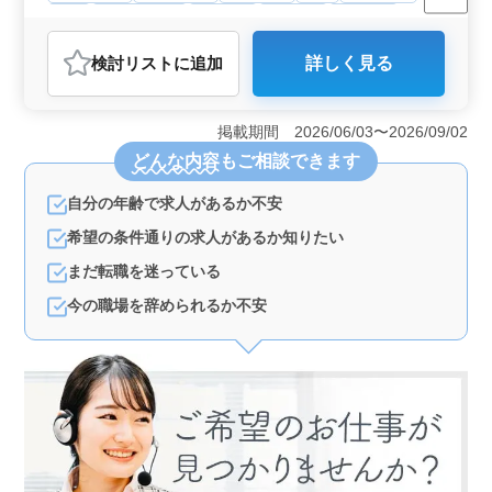
長期
寮・社宅あり
男性歓迎
派遣社員
施工管理
おすすめポイント
検討リスト
に追加
詳しく見る
＜魅力的なポイント＞ 和歌山県有田市初島町浜の施工
管理職の求人です。中高年の経験者に最適な条件で、土
木工事の現場で活躍できます。 ＜働きやすさ＞ 週
掲載期間 2026/06/03〜2026/09/02
休2日制で、残業も少なめです。単身用寮完備で車通勤も
どんな内容
もご相談できます
可とされており、安心して長期間勤務できます。 ＜
キャリアチャンス＞ 土木施工管理の経験者や資格保有
自分の年齢で求人があるか不安
者に向けた求人です。ブランクのある方も歓迎されてい
ます。技術や経験を活かして新たなキャリアを築くこと
希望の条件通りの求人があるか知りたい
ができます。
まだ転職を迷っている
今の職場を辞められるか不安