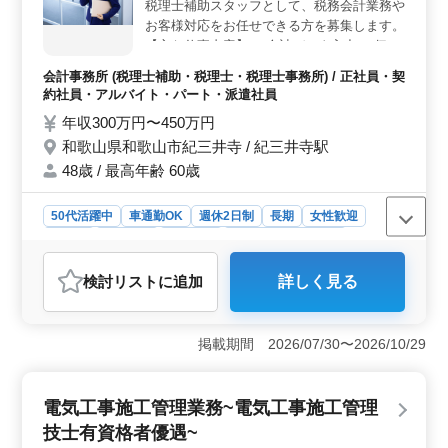
税理士補助スタッフとして、税務会計業務や
お客様対応をお任せできる方を募集します。
【主な仕事内容】 ・会計データ入力 ・伝票
の起票 ・役所等への書類提出 ・電話応対、
会計事務所 (税理士補助・税理士・税理士事務所) / 正社員・契
来客応対等 ・その他税理士補助業務 ◯マイ
約社員・アルバイト・パート・派遣社員
カー通勤可能(無料駐車場あります) ☆50代以
年収300万円〜450万円
上のシニア世代が活躍している企業です。会
和歌山県和歌山市紀三井寺 / 紀三井寺駅
計事務所での勤務経験が豊かな方、是非ご応
募下さい。
48歳 / 最高年齢 60歳
50代活躍中
車通勤OK
週休2日制
長期
女性歓迎
正社員
契約社員
派遣社員
アルバイト・パート
会計事務所
検討リスト
に追加
詳しく見る
おすすめポイント
＜経験豊富な方へのおすすめ＞ 税務会計業務経験者歓
迎しています。データ入力や伝票起票、役所への書類提
掲載期間 2026/07/30〜2026/10/29
出など幅広い業務をお任せします。長年の経験を活か
し、スキルをさらに磨きませんか。 ＜シニア世代向
けの職場環境＞ 50代以上の方も活躍中しています。マ
電気工事施工管理業務~電気工事施工管理
イカー通勤可で無料駐車場完備されています。落ち着い
技士有資格者優遇~
た雰囲気の中、経験豊かな仲間と共に働けます。会計事