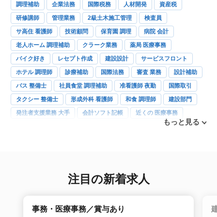
調理補助
企業法務
国際税務
人材開発
資産税
研修講師
管理業務
2級土木施工管理
検査員
サ高住 看護師
技術顧問
保育園 調理
病院 会計
老人ホーム 調理補助
クラーク業務
薬局 医療事務
バイク好き
レセプト作成
建設設計
サービスフロント
ホテル 調理師
診療補助
国際法務
審査 業務
設計補助
バス 整備士
社員食堂 調理補助
准看護師 夜勤
国際取引
タクシー 整備士
形成外科 看護師
和食 調理師
建設部門
発注者支援業務 大手
会計ソフト記帳
近くの 医療事務
もっと見る
洋食調理
眼科
内科
産婦人科
訪問歯科
障害年金
注目の新着求人
事務・医療事務／賞与あり