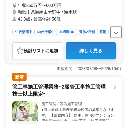
・各種税務申告書類の作成及び税務相談業務
年収350万円〜600万円
等 会計ソフトは主にICSを使用します。 ＊
和歌山県海南市大野中 / 海南駅
年間休日125日 ＊完全週休2日制 ＊マイカー
通勤可能 税理士資格お持ちの方、会計事務
43.3歳 / 最高年齢 56歳
所経験10年以上の方は条件面優遇します！
今までの経験を活かして頂ける方のご応募お
50代活躍中
60代活躍中
車通勤OK
週休2日制
長期
待ちしております。
残業なし・少なめ
女性歓迎
正社員
契約社員
会計事務所
検討リスト
に追加
詳しく見る
おすすめポイント
＜ワークライフバランスの良さ＞ 完全週休2日制で年間
休日125日、さらに残業もほとんどないため、仕事とプラ
掲載期間 2026/07/08〜2026/10/07
イベートの両立がしやすい環境です。土日祝日が休み
新着
で、長期休暇もあり、家族や趣味の時間を大切にできま
す。 ＜アクセスと通勤の利便性＞ 海南駅からのア
管工事施工管理業務~2級管工事施工管理
クセスが良好で、マイカー通勤も可能です。車通勤がで
技士以上限定~
きるため、通勤時間の短縮が期待でき、働きやすい環境
です。通勤手当も支給されるため、交通費の負担も軽減
施工管理 / 設備施工管理
されます。 ＜キャリアアップのチャンス＞ 税理士
●管工事施工管理業務経験者の募集となりま
資格をお持ちの方や、会計事務所経験10年以上の方は条
件面で優遇されるため、キャリアアップのチャンスがあ
す。 【業務内容】 案件：住宅やマンション
ります。税理士の指示の下で働くため、実務経験を積み
店舗等の給排水、衛生工事 ・施工管理業務
ながらスキルを磨くことが可能です。
（品質、安全、工程、原価） ・施主や協力