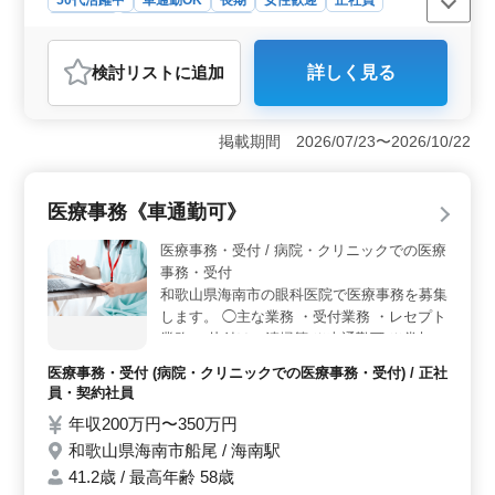
50代活躍中
車通勤OK
長期
女性歓迎
正社員
契約社員
設計事務所・建築士
おすすめポイント
検討リスト
に追加
詳しく見る
＜魅力的なポイント＞ 年齢に関係なく活躍可能な環境
です。経験豊富な建築意匠設計者を求めており、40代以
上のスタッフも多数在籍しています。資格手当が用意さ
掲載期間 2026/07/23〜2026/10/22
れており、給与水準も年収300万円から600万円と魅力的
です。 ＜やりがいのある業務＞ 幅広い建築プロジ
ェクトに携わることができます。博物館・資料館、老人
医療事務《車通勤可》
福祉施設、公共施設など、多彩な施設の設計が業務の一
環となります。施主との打ち合わせから現地調査、プラ
医療事務・受付 / 病院・クリニックでの医療
ンニング、基本設計、実施設計、積算、確認申請、各種
事務・受付
書類作成、施工会社選定、設計監理など、多岐にわたる
和歌山県海南市の眼科医院で医療事務を募集
業務を担当することができます。また、CAD操作も必要
します。 ◯主な業務 ・受付業務 ・レセプト
とされるため、技術力の向上にも繋がります。 ＜働
業務 ・片付け、清掃等 ※車通勤可 ※賞与あ
きやすさ抜群＞ 車通勤が可能であり、交通手段に制約
のある方でも通勤がしやすい環境です。また、女性も歓
り シニア世代のベテランスタッフも活躍中
医療事務・受付 (病院・クリニックでの医療事務・受付) / 正社
迎されており、明るく楽しい職場環境が整っています。
です。 アットホームで働きやすい職場で
員・契約社員
長期的な雇用を前提としており、安定したキャリアを築
す。
年収200万円〜350万円
くことができます。
和歌山県海南市船尾 / 海南駅
41.2歳 / 最高年齢 58歳