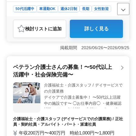
50代活躍中
車通勤OK
週休2日制
長期
女性歓迎
正社員
契約社員
医療事務・受付
おすすめポイント
検討リスト
に追加
詳しく見る
＜通勤の利便性＞ この求人は車通勤が可能で、海南駅
にも近く、通勤が非常に便利です。さらに、通勤手当が
支給されるため、交通費の負担も軽減されます。職場は
掲載期間 2026/06/26〜2026/09/25
海南市内に位置しており、地元の方にも通いやすい環境
です。 ＜働きやすい職場環境＞ アットホームな雰
囲気が魅力の職場で、50代のスタッフも活躍中です。幅
ベテラン介護士さんの募集！〜50代以上
広い年齢層がいるため、経験豊富な方でも馴染みやす
く、安心して長期的に働ける環境が整っています。
活躍中・社会保険完備〜
＜福利厚生とやりがい＞ 賞与制度や各種社会保険が完
備されており、安心して働ける待遇が魅力です。また、
介護福祉士・介護スタッフ / デイサービスで
診療報酬請求経験が活かせる仕事で、専門知識を活用し
の介護業務
ながら成長できる点もおすすめポイントです。
デイケアで介護士募集中！ 〜50代以上活躍
中の施設です〜 ◯お仕事内容◯ ・健康確認
補助 ・リハビリ補助 ・入浴サービス ・食事
の介助 ・レクリエーション ・利用者様の相
介護福祉士・介護スタッフ (デイサービスでの介護業務) / 正社
談対応 など ◯備考◯ ・マイカー通勤OK ・
員・契約社員・アルバイト・パート・派遣社員
社会保険完備 ・交通費支給 ・長期勤務可能
年収200万円〜400万円 時給1,000円〜1,800円
シニア層活躍中のアットホームな職場です！