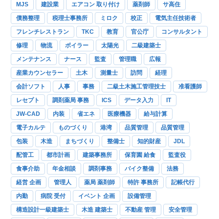
MJS
建設業
エアコン 取り付け
薬剤師
サ高住
債務整理
税理士事務所
ミロク
校正
電気主任技術者
フレンチレストラン
TKC
教育
官公庁
コンサルタント
修理
物流
ボイラー
太陽光
二級建築士
メンテナンス
ナース
監査
管理職
広報
産業カウンセラー
土木
測量士
訪問
経理
会計ソフト
人事
事務
二級土木施工管理技士
准看護師
レセプト
調剤薬局 事務
ICS
データ入力
IT
JW-CAD
内装
省エネ
医療機器
給与計算
電子カルテ
ものづくり
港湾
品質管理
品質管理
包装
木造
まちづくり
整備士
知的財産
JDL
配管工
都市計画
建築事務所
保育園 給食
監査役
食事介助
年金相談
調剤事務
バイク整備
法務
経営 企画
管理人
薬局 薬剤師
特許 事務所
記帳代行
内勤
病院 受付
イベント 企画
設備管理
構造設計一級建築士
木造 建築士
不動産 管理
安全管理