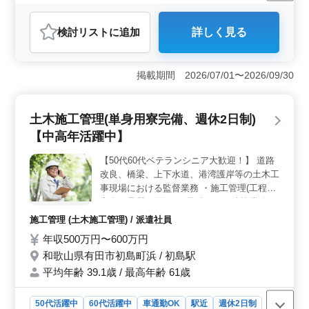
したキャリアを築くことができます。
正社員
契約社員
派遣社員
施工管理
おすすめポイント
検討リスト
に追加
詳しく見る
＜ベテランの活躍場＞ 50歳以上のベテランの方を歓迎
しています。経験豊富な方が活躍できる環境で、安定し
たキャリアを築くことができます。 ＜資格保有者優
掲載期間 2026/07/01〜2026/09/30
遇＞ 土木施工管理技士１級の資格をお持ちの方は、特
に優遇されます。豊富な経験と技術を活かせるポジショ
ンです。 ＜福利厚生充実＞ 宿舎の完備があり、安
土木施工管理(単身用寮完備、週休2日制)
心して生活できます。通勤手当や賞与も充実しており、
働きやすい環境が整っています。
【中高年活躍中】
【50代60代ベテランシニア大歓迎！】 道路
改良、橋梁、上下水道、港湾護岸等の土木工
事現場における監督業務 ・施工管理(工程・
安全・品質・原価) ・見積もりや積算業務 ・
各種書類の作成 ・現場業者との打ち合わせ
施工管理 (土木施工管理) / 派遣社員
や指示出し ・その他工事に付随する業務 ＊
年収500万円〜600万円
週休2日制 ＊残業少なめ 今回経験者や資格
和歌山県有田市初島町浜 / 初島駅
保有者の方の募集となります。 ブランクの
有る方もお気軽にご応募下さい。
平均年齢 39.1歳 / 最高年齢 61歳
50代活躍中
60代活躍中
車通勤OK
駅近
週休2日制