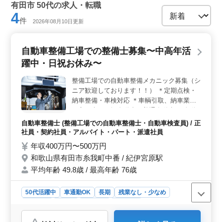
有田市 50代の求人・転職
4
件
2026年08月10日更新
自動車整備工場での整備士募集〜中高年活
躍中・日祝お休み〜
整備工場での自動車整備メカニック募集（シ
ニア歓迎しております！！） ＊定期点検・
納車整備・車検対応 ＊車輌引取、納車業務
＊主な車種は軽自動車や普通自動車 ・自動
車整備経験者歓迎！ブランクのある方も問題
自動車整備士 (整備工場での自動車整備士・自動車検査員) / 正
ございません ・ベテラン整備士を募集して
社員・契約社員・アルバイト・パート・派遣社員
おり、検査員資格お持ちの方は優遇いたしま
年収400万円〜500万円
す ・皆様のご応募お待ちしております！
和歌山県有田市糸我町中番 / 紀伊宮原駅
平均年齢 49.8歳 / 最高年齢 76歳
50代活躍中
車通勤OK
長期
残業なし・少なめ
男性歓迎
正社員
契約社員
派遣社員
アルバイト・パート
自動車整備士