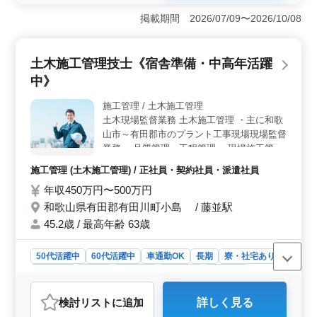
す。軽自動車からトラックやバスまで幅広い車種を取り
掲載期間 2026/07/09〜2026/10/08
扱うため、多様な整備スキルを活かすことができま
す。 ＜アットホームな職場環境＞ アットホームな
雰囲気の職場で、経験豊富なベテランの方々と共に働く
土木施工管理技士《宿舎準備・中高年活躍
ことができます。自動車整備のスペシャリストとしての
スキルを磨きながら、仲間と協力して業務に取り組める
中》
環境です。 ＜マイカー通勤可能＞ 車通勤が可能な
ので、通勤時間や交通手段のストレスを軽減できます。
施工管理 / 土木施工管理
また、和歌山県有田郡有田川町小島のアクセスの良い場
土木現場監督業務 土木施工管理 ・主に和歌
所に位置しているため、通勤もスムーズです。自分のペ
山市～有田郡市のプラント工事現場現場監督
ースで通勤できるため、仕事とプライベートの両立がし
業務 ・品質管理、工程管理 ・現場施工管理
やすい環境です。
60代ベテランも活躍中の現場になります。
施工管理 (土木施工管理) / 正社員・契約社員・派遣社員
今までの経験を活かして下さい！ ＊パソコ
年収450万円〜500万円
ン支給 ＊宿舎完備
和歌山県有田郡有田川町小島 / 藤並駅
45.2歳 / 最高年齢 63歳
50代活躍中
60代活躍中
車通勤OK
長期
寮・社宅あり
男性歓迎
正社員
契約社員
派遣社員
施工管理
おすすめポイント
検討リスト
に追加
詳しく見る
＜魅力ポイント＞ 和歌山県での土木施工管理技士のポ