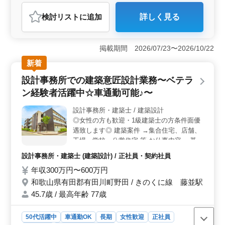
おすすめポイント
検討リスト
に追加
詳しく見る
＜安定した雇用＞ 国産ディーラーでの正社員・契約社
員・派遣社員の雇用機会があります。年収350万〜450万
円の魅力的な待遇で、中高年も活躍中です。経験者や検
掲載期間 2026/07/23〜2026/10/22
査員資格者、50代の方も歓迎です。 ＜整備スキル向
上＞ 国産車の整備業務に携わり、一般点検から分解整
新着
備、車検まで幅広い経験が積めます。自動車電装品の修
設計事務所での建築意匠設計業務〜ベテラ
理・取り付けなど、スキル向上に繋がる業務が豊富で
す。 ＜働きやすい環境＞ 和歌山県有田郡有田川町
ン経験者活躍中☆車通勤可能♪〜
の美しい自然に囲まれた職場です。週5〜6日の柔軟なシ
フト制で、月10時間程度の残業があります。年間休日106
設計事務所・建築士 / 建築設計
日でメリハリある働き方が叶います。
◎女性の方も歓迎・1級建築士の方条件面優
遇致します◎ 建築案件 →集合住宅、店舗、
工場、学校、公営住宅 等 お仕事内容 →基本
設計、設計監理 →設計図や施工図、施工計
設計事務所・建築士 (建築設計) / 正社員・契約社員
画書のチェック →工事全般の確認作業 等 →
年収300万円〜600万円
打ち合わせ、現場調査業務 →CAD操作 備考
→作業着支給 →交通費支給 →資格手当支給
和歌山県有田郡有田川町野田 / きのくに線 藤並駅
→車通勤可能 年齢よりも経験のある方募集
45.7歳 / 最高年齢 77歳
しております＼＾＾／ お気軽にお問い合わ
せください♪
50代活躍中
車通勤OK
長期
女性歓迎
正社員