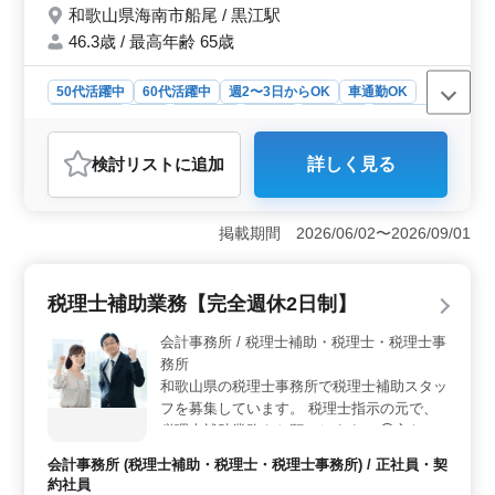
和歌山県海南市船尾 / 黒江駅
お気軽にお問い合わせください！
46.3歳 / 最高年齢 65歳
50代活躍中
60代活躍中
週2〜3日からOK
車通勤OK
週休2日制
長期
女性歓迎
正社員
契約社員
派遣社員
アルバイト・パート
介護福祉士・介護スタッフ
検討リスト
に追加
詳しく見る
おすすめポイント
＜ベテラン介護士募集＞ 和歌山県海南市のデイケア
で、ベテラン介護士の方を募集しています。50代以上の
掲載期間 2026/06/02〜2026/09/01
方も積極的に活躍しているアットホームな環境です。経
験豊富な方々のご応募をお待ちしています。 ＜お仕
事内容＞ 健康確認補助やリハビリ補助、入浴サービ
税理士補助業務【完全週休2日制】
ス、食事の介助など、利用者様の生活を支える様々な業
務を行います。また、レクリエーションや相談対応も重
会計事務所 / 税理士補助・税理士・税理士事
要な役割です。経験を活かし、利用者様とのコミュニケ
務所
ーションを大切にすることが求められます。 ＜魅力
和歌山県の税理士事務所で税理士補助スタッ
的な待遇＞ マイカー通勤可、交通費支給、社会保険完
フを募集しています。 税理士指示の元で、
備など、働きやすい環境が整っています。さらに、年収
税理士補助業務をお願いします。 ◯主な業
200万円〜400万円や時給1,000円〜1,800円といった給与
務内容 ・顧問先巡回業務（会計処理指導、
も魅力的です。長期間勤務が可能で、安定したキャリア
会計事務所 (税理士補助・税理士・税理士事務所) / 正社員・契
会計監査） ・法人及び個人の税務会計業務
を築くことができます。
約社員