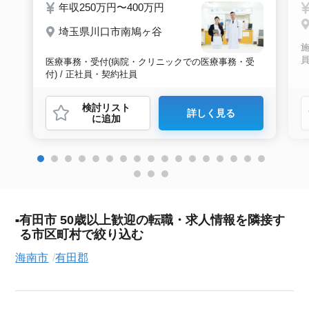
年収250万円〜400万円
埼玉県川口市南鳩ヶ谷
施
医療事務・受付(病院・クリニックでの医療事務・受
付) / 正社員・契約社員
検討リスト
詳しく見る
に追加
有田市 50歳以上歓迎の転職・求人情報を隣接す
る市区町村で絞り込む
海南市
有田郡