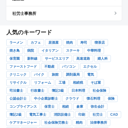
社労士事務所
人気のキーワード
ラーメン
カフェ
居酒屋
焼肉
寿司
喫茶店
焼き鳥
病院
イタリアン
ステーキ
中華料理
保育園
新幹線
サービスエリア
高速道路
婦人科
ファーストフード
不動産
パソコン
エクセル
クリニック
バイク
旅館
調剤薬局
電気
リサイクル
リフォーム
工場
相続税
そば屋
司法書士
行政書士
簿記3級
日本料理
社会保険
公認会計士
中小企業診断士
クラウド
懐石料理
保険
コンプライアンス
保育士
相続
倉庫
弥生会計
簿記2級
電気工事士
消防設備士
印刷
社労士
CAD
ケアマネージャー
社会保険労務士
精肉
法律事務所