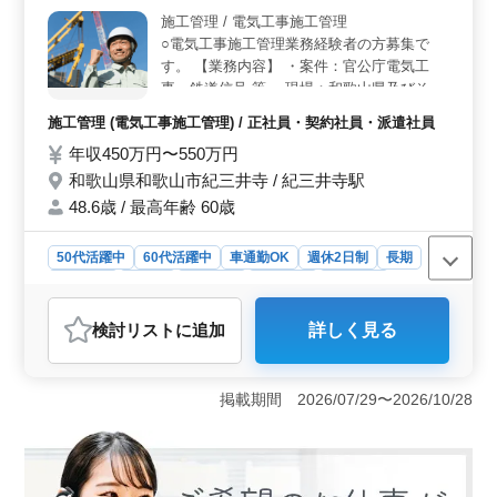
務所での経験が豊富な方、是非ご応募ください。 ＜
施工管理 / 電気工事施工管理
働きやすい環境＞ 年間休日120日。週5日勤務で、土曜
○電気工事施工管理業務経験者の方募集で
は午前中のみです。しっかりとした休憩時間も確保し、
福利厚生も充実しています。仕事とプライベートの両立
す。 【業務内容】 ・案件：官公庁電気工
を大切にする方に最適です。
事、鉄道信号 等 ・現場：和歌山県及びその
近郊 ・電気工事施工管理業務(現場代理人)
施工管理 (電気工事施工管理) / 正社員・契約社員・派遣社員
・品質、工程、安全、原価管理 ・施工計画
年収450万円〜550万円
書を含む各種書類作成 ・設計、施工図作成
業務等 【備考】 ・マイカー通勤可能（無料
和歌山県和歌山市紀三井寺 / 紀三井寺駅
駐車場あり） ・社会保険完備 ☆CAD経験の
48.6歳 / 最高年齢 60歳
ある方優遇致します。 ☆中高年の方歓迎!お
気軽にお問い合わせください。
50代活躍中
60代活躍中
車通勤OK
週休2日制
長期
男性歓迎
正社員
契約社員
派遣社員
施工管理
おすすめポイント
検討リスト
に追加
詳しく見る
＜経験と資格を活かす＞ 和歌山県和歌山市紀三井寺
で、電気工事施工管理業務の求人です。官公庁や鉄道信
号などの案件で、現場代理人として品質、工程、安全、
掲載期間 2026/07/29〜2026/10/28
原価管理を担当します。施工計画書の作成や設計、施工
図の作成なども行います。 ＜働きやすい環境＞ マ
イカー通勤が可能で、無料駐車場も完備されています。
社会保険も完備され、安心して働けます。CAD経験のあ
る方は優遇されます。中高年の方も歓迎しており、経験