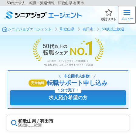
50代の求人・転職・派遣情報 - 和歌山県 有田市
メニュー
検討リスト
シニアジョブエージェント
和歌山県
有田市
50歳以上歓迎
非公開求人多数!
転職サポート申し込み
完全無料
１分で完了！
求人紹介希望の方
和歌山県 / 有田市
50歳以上歓迎