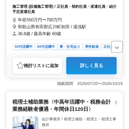
じみのため安心して現場に配属いただけま
施工管理 (設備施工管理) / 正社員・契約社員・派遣社員・紹介
す。 主に取引先企業の給排水・衛生・空調
予定派遣社員
設備工事にかかる全般業務を担当いただきま
年収550万円〜700万円
す。 具体的には ・CADでの給排水、衛生、
和歌山県有田郡広川町前田 / 湯浅駅
空調の図面の作成 ・各種書類作成(見積書な
ど) ・施工業者への指示だしおよび管理 ・所
36.8歳 / 最高年齢 60歳
轄の官庁への申請業務
50代活躍中
60代活躍中
寮・社宅あり
男性歓迎
正社員
契約社員
派遣社員
紹介予定派遣社員
施工管理
おすすめポイント
検討リスト
に追加
詳しく見る
＜中高年活躍＞ 50代や60代の経験者が、多くご活躍さ
れています。安心して長く働ける環境が整っていま
す。 ＜給排水設備施工管理業務＞ 大手企業からの
掲載期間 2026/07/20〜2026/10/19
案件で、給排水・衛生・空調設備工事に関わる全般業務
を担当します。CAD図面の作成や施工業者の管理など、
多彩な業務に携われます。 ＜福利厚生充実＞ 健康
税理士補助業務〈中高年活躍中・税務会計
保険や厚生年金、雇用保険、労災保険などの福利厚生が
充実しています。交通費全額支給も魅力的です。
業務経験者優遇・年間休日120日〉
会計事務所 / 税理士補助・税理士・税理士事
務所