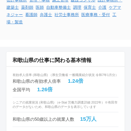
会計事務所
管理・事務
施工管理
建設
コンサル
設計事務所・
建築士
薬剤師
医師
自動車
整備士
調理
保育士
介護
ケアマ
ネジャー
看護師
弁護士
社労士事務所
医療事務・受付
工
場・製造
和歌山県の仕事に関わる基本情報
有効求人倍率 (和歌山県) （厚生労働省 一般職業紹介状況 令和7年1月分）
1.24倍
和歌山県の有効求人倍率
1.26倍
全国平均
シニアの就業状況 (和歌山県) （e-Stat 労働力調査詳細 2022年）※有田市
のデータがないため、和歌山県のデータを表示しています
15万人
和歌山県の50歳以上の就業人数