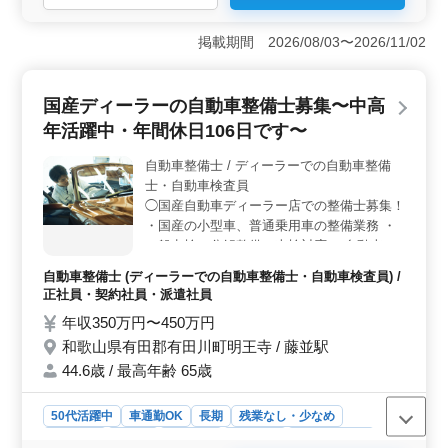
ジションです。和歌山市～有田郡市のプラント工事現場
を担当し、品質管理や工程管理、現場施工管理を行いま
掲載期間 2026/08/03〜2026/11/02
す。中高年層が活躍する環境で、豊富な経験を活かせま
す。 ＜福利厚生＞ 年収450万円〜500万円の魅力的
な給与に加え、賞与（年2回・計3.00月分）、雇用・労
国産ディーラーの自動車整備士募集〜中高
災・健康・厚生などの福利厚生が整っています。また、
宿舎が完備されており、入居住宅の提供もありま
年活躍中・年間休日106日です〜
す。 ＜勤務条件＞ 第2土曜日、日、祝日、夏季休
業、年末年始などの休日が設定されており、働きやすい
自動車整備士 / ディーラーでの自動車整備
環境が整っています。また、月平均10時間の残業があ
士・自動車検査員
り、バランスの取れた働き方が可能です。
◯国産自動車ディーラー店での整備士募集！
・国産の小型車、普通乗用車の整備業務 ・
一般点検、分解整備、車検対応 ・自動車の
納車作業に関わる業務 ・自動車電装品の修
自動車整備士 (ディーラーでの自動車整備士・自動車検査員) /
理、取り付けなど ＊自動車整備経験のある
正社員・契約社員・派遣社員
方、検査員経験者歓迎致します！ ＊整備士
年収350万円〜450万円
として長く働いてきた50代の方を募集中！
和歌山県有田郡有田川町明王寺 / 藤並駅
＊今までの経験を活かして働きませんか？ご
応募お待ちしております
44.6歳 / 最高年齢 65歳
50代活躍中
車通勤OK
長期
残業なし・少なめ
男性歓迎
正社員
契約社員
派遣社員
自動車整備士