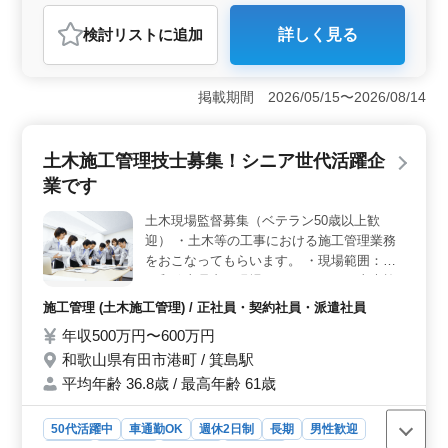
ております
建設コンサルタント
検討リスト
に追加
詳しく見る
おすすめポイント
＜経験者に向けたキャリアチャンス＞ 和歌山県有田市
古江見において、土木設計業務の増員募集が急募されて
掲載期間 2026/05/15〜2026/08/14
います。近畿エリア全域に案件が展開される中で、土木
設計業務に豊富な経験を持つ中高年の方を対象にした案
件です。1級土木施工管理技士資格を持ち、土木設計業務
土木施工管理技士募集！シニア世代活躍企
での経験が10年以上ある方は、条件面で優遇されます。
業です
また、技術士やRCCM資格をお持ちの方も歓迎されてい
ます。 ＜充実した福利厚生と働きやすい環境＞ 車
土木現場監督募集（ベテラン50歳以上歓
通勤や無料駐車場の完備、交通費や資格手当の支給、さ
迎） ・土木等の工事における施工管理業務
らには単身赴任宿舎の提供など、働く環境に関する充実
したサポートが整っています。また、週休2日制で、土日
をおこなってもらいます。 ・現場範囲：主
や祝日を含む年間休日125日という働きやすいスケジュー
に和歌山県内の現場となります。 ＊土木施
ルです。さらに、月平均10時間程度の残業という点も、
工管理技士１級の資格をお持ちの方優遇 ＊
施工管理 (土木施工管理) / 正社員・契約社員・派遣社員
ワークライフバランスを重視する方にとって魅力的なポ
宿舎完備（家賃・生活必需品）
年収500万円〜600万円
イントです。 ＜成長と安定を手に入れるチャンス
＞ 年収450万円から600万円という魅力的な給与水準が
和歌山県有田市港町 / 箕島駅
提示されています。さらに、年2回の賞与も支給されるた
平均年齢 36.8歳 / 最高年齢 61歳
め、努力が報われる環境が整っています。和歌山県有田
市古江見に位置する建設コンサルタント企業では、平均
50代活躍中
車通勤OK
週休2日制
長期
男性歓迎
年齢53.4歳という経験豊富な方々が活躍しており、安定