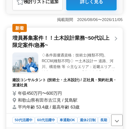
検討リスト
に追加
詳しく見る
おすすめポイント
＜中高年の活躍＞ 弊社では中高年の方々も積極的に活
躍しています。経験豊富な方々が多く、ブランクのある
掲載期間 2026/08/06〜2026/11/05
方も歓迎しています。整備士としての技術や知識を活か
新着
し、新しい職場で働いてみませんか？ ＜業務内容
＞ 自動車整備工場での整備士として、定期点検や納車
増員募集案件！！土木設計業務~50代以上
整備、車検対応などを行います。軽自動車や普通自動車
限定案件/急募~
など、さまざまな車種に対応します。経験豊富な方は検
査員資格をお持ちの方も歓迎します。 ＜応募条件
♢条件面優遇資格：技術士(種類不問)、
＞ 2級自動車整備士以上の資格と、10年以上の自動車整
RCCM(種類不問)♢ ー土木設計ー 道路、河
備経験が必要です。普通自動車免許も必要になります。
ご経験を活かし新しいステージを築いてみませんか。お
川、構造物 等 ☆主なエリア：近畿エリア全
問い合わせお待ちしております。
域案件ございます！！ 【業務内容】 ・発注
者支援業務(土木設計業務) ・測量、調査、指
建設コンサルタント (技術士・土木設計) / 正社員・契約社員・
導実施設計、詳細設計、積算 ・現場での打
派遣社員
ち合わせ、CAD操作あり ・資料作成業務 等
年収450万円〜600万円
＊備考＊ 交通費支給 資格手当支給 単身赴任
和歌山県有田市古江見 / 箕島駅
宿舎完備 週休2日制 ◎1級土木施工管理技士
平均年齢 53.4歳 / 最高年齢 63歳
資格必須になります ＊50代以上で土木設計
業務経験10年以上条件面優遇いたします ＊
50代以上で土木施工管理業務経験者の方お
50代活躍中
60代活躍中
車通勤OK
週休2日制
長期
気軽にお問い合わせ下さい ご応募お待ちし
寮・社宅あり
女性歓迎
正社員
契約社員
派遣社員