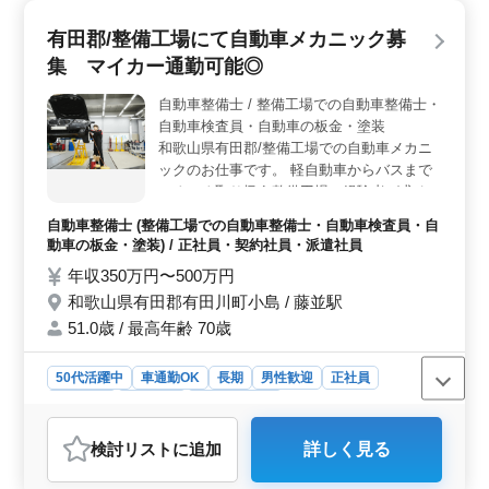
有田郡/整備工場にて自動車メカニック募
集 マイカー通勤可能◎
自動車整備士 / 整備工場での自動車整備士・
自動車検査員・自動車の板金・塗装
和歌山県有田郡/整備工場での自動車メカニ
ックのお仕事です。 軽自動車からバスまで
いろいろ取り扱う整備工場で経験者が求めら
れています！ 経験豊富なベテランさんを募
自動車整備士 (整備工場での自動車整備士・自動車検査員・自
集中◎ ◯店舗形態；整備工場 ◯仕事内容：
動車の板金・塗装) / 正社員・契約社員・派遣社員
自動車整備 ◯工場種類：認証 ◯取扱車
年収350万円〜500万円
種：・軽自動車、普通車 ・トラック(大型・
和歌山県有田郡有田川町小島 / 藤並駅
中型・小型) ・バス・フォークリフト 【特
徴】 ・資格手当あり ・マイカー通勤可能 ＊
51.0歳 / 最高年齢 70歳
有資格者募集 ＊経験者募集 自動車整備の経
験を活かしてアットホームな職場で働きませ
50代活躍中
車通勤OK
長期
男性歓迎
正社員
んか？ 皆様のご応募をお待ちしております
契約社員
派遣社員
自動車整備士
おすすめポイント
検討リスト
に追加
詳しく見る
＜経験者優遇・幅広い車種取り扱い＞ この整備工場で
は、豊富な経験を持つ自動車メカニックを募集していま