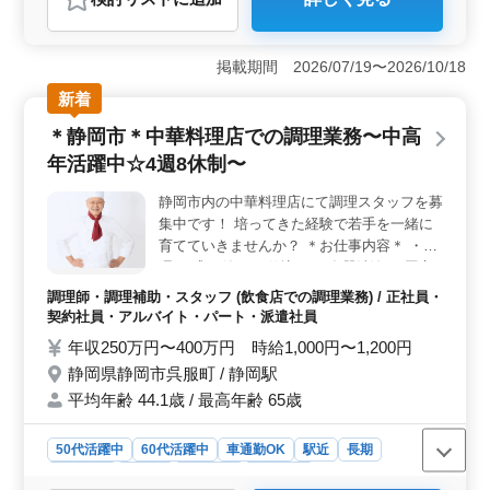
＜経験豊富な建築施工管理者募集＞ 静岡市の建設会社
では、建築施工管理人を積極的に募集しています。福祉
施設や商業施設、事務所、工場などの案件で、施工管理
掲載期間 2026/07/19〜2026/10/18
や積算、現場代理人としての業務を担当します。経験豊
富な方々が活躍中で、20年以上の経験者は条件面で優遇
新着
されます。 ＜充実の福利厚生・ワークライフバラン
＊静岡市＊中華料理店での調理業務〜中高
ス重視＞ 年間休日が120日以上あり、完全週休2日制
で、プライベートの充実も図れます。交通費は全額支給
年活躍中☆4週8休制〜
され、作業着なども支給されるなど、福利厚生も充実し
ています。さらに、時間外労働も月平均20時間と、働き
静岡市内の中華料理店にて調理スタッフを募
やすい環境です。 ＜車通勤可・女性も歓迎＞ 音羽
集中です！ 培ってきた経験で若手を一緒に
町駅からの車通勤が可能で、また、女性も歓迎される職
育てていきませんか？ ＊お仕事内容＊ ・調
場です。建築業界でのキャリアを積みたい方、経験を活
理 ・盛り付け ・仕込み ・食器洗浄 ・厨房
かして新たな環境で挑戦したい方におすすめです。経験
業務 ・店内清掃 ・調理補助 ＊ポイント＊
調理師・調理補助・スタッフ (飲食店での調理業務) / 正社員・
豊富な方にとって、更なるスキルアップやキャリアの発
・4週8休制 ・社会保険完備 ・勤務時間応相
契約社員・アルバイト・パート・派遣社員
展の場となることでしょう。
談 ・50代、60代の採用実績あり ・クルマ通
年収250万円〜400万円 時給1,000円〜1,200円
勤可能 皆様のご応募お待ちしております！
静岡県静岡市呉服町 / 静岡駅
＼まずはお気軽にお問い合わせください／
平均年齢 44.1歳 / 最高年齢 65歳
50代活躍中
60代活躍中
車通勤OK
駅近
長期
女性歓迎
正社員
契約社員
派遣社員