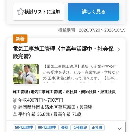
おすすめポイント
検討リスト
に追加
詳しく見る
＜豊富な経験を活かせる環境＞ 土木施工管理経験5年以
上の方を募集しています。様々な案件に携わり、経験豊
富な方のスキル・技術を発揮できます。 ＜安心の福
掲載期間 2026/07/20〜2026/10/19
利厚生＞ 社会保険完備で安定した労働環境が整ってい
ます。さらに、車通勤可で、通勤の負担も軽減できま
新着
す。 ＜働きやすい休日制度＞ リフレッシュ休暇制
電気工事施工管理《中高年活躍中・社会保
度もあり、休日制度も充実。 働きやすい環境で、ワー
クライフバランスも重視できます。
険完備》
【電気工事施工管理】募集 大企業や官公庁
から受注を受け、ビル・商業施設・学校など
の 工事現場に携わって頂きます。 【仕事内
容】 電気工事施工管理業務 ・打合せ ・施工
図の作成 ・工事の工程、品質、安全管理 ・
施工管理 (電気工事施工管理) / 正社員・契約社員・派遣社員
見積もり書の作成 電気工事施工管理経験
年収400万円〜700万円
者、是非ご応募ください! 50代、60代の方も
静岡県静岡市清水区蒲原新田 / 興津駅
歓迎です。 【有資格者優遇】 ・1級電気工
事施工管理技士 ・2級電気工事施工管理技士
平均年齢 36.8歳 / 最高年齢 71歳
50代活躍中
60代活躍中
長期
女性歓迎
正社員