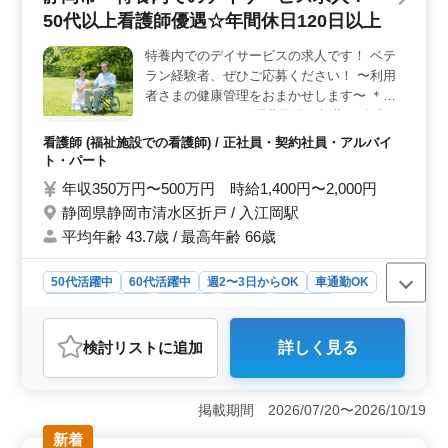
としての実務経験が5年以上ある方を募集しています。訪
50代以上看護師優遇☆年間休日120日以上
問看護の経験が豊富な方や、ベテラン看護師の経験を活
かしたい方に最適な求人です。若いスタッフがベテラン
特養内でのデイサービスの求人です！ ベテ
経験者の力を必要としており、チームで協力しながら活
ラン経験者、ぜひご応募ください！ 〜利用
躍できます。 ＜業務内容＞ バイタルチェックや家
族への支援・相談、服薬指導など、訪問先で患者様の健
者さまの健康管理をおまかせします〜 ＊バ
康管理を行います。ターミナルケアなど、看護師として
イタルチェック ＊配薬準備、与薬 ＊食事、
の幅広い業務に携わりながら、地域の方々の健康支援に
排泄補助 ＊ベッドメイキング 〜求人の特
看護師 (福祉施設での看護師) / 正社員・契約社員・アルバイ
貢献しましょう。
徴〜 ＊夜勤なし！ ＊年間休日120日以上！
ト・パート
＊60代積極採用中！ 人気求人となります。
年収350万円〜500万円 時給1,400円〜2,000円
ご応募お待ちしております。
静岡県静岡市清水区折戸 / 入江岡駅
平均年齢 43.7歳 / 最高年齢 66歳
50代活躍中
60代活躍中
週2〜3日からOK
車通勤OK
週休2日制
長期
女性歓迎
正社員
契約社員
アルバイト・パート
看護師
検討リスト
に追加
詳しく見る
おすすめポイント
＜働きやすさ＞ 静岡市清水区折戸の特別養護老人ホー
ム内でのデイサービス求人です。夜勤なしで、週2〜3日
掲載期間 2026/07/20〜2026/10/19
からの柔軟な勤務が可能であり、車通勤もOKです。年間
新着
休日が120日以上と多く、プライベートとの充実した時間