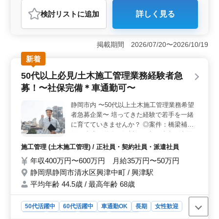
アルバイト・パート
調理師・調理補助・スタッフ
検討リスト
に追加
詳しく見る
おすすめポイント
＜経験を活かす＞ 中華料理店での調理業務。3年以上の
経験が必須です。経験豊富な方にとって、スキルを活か
掲載期間 2026/07/20〜2026/10/19
す絶好の機会です。 ＜働きやすさ＞ 4週8休制や勤
新着
務時間相談可など、働きやすい環境が整っています。
安心して長く勤務できる環境です。 ＜年齢に関係な
50代以上必見/土木施工管理業務経験者急
く活躍＞ 50代、60代の方も多数活躍中。年齢を気にせ
募！〜社保完備＊車通勤可〜
ず、仲間と共に働ける環境が整っています。
静岡市内 〜50代以上土木施工管理業務希望
者急募企業〜 培ってきた経験で若手を一緒
に育てていきませんか？ ◎案件：橋梁補
修、造成、道路、河川、下水、砂防、法面
等 ＊業務内容＊ ・土木施工管理(現場代理
施工管理 (土木施工管理) / 正社員・契約社員・派遣社員
人、現場監督) ・施工管理、積算、書類作
年収400万円〜600万円 月給35万円〜50万円
成、施工図修正程度 等 ・発注者との打ち合
静岡県静岡市清水区興津中町 / 興津駅
わせ、近隣住民対応、社内会議 等 ＊備考＊
・車通勤可能(無料駐車場完備) ・交通費：全
平均年齢 44.5歳 / 最高年齢 68歳
額支給 ・作業着等支給 ・資格手当支給あり
皆様のご応募お待ちしております！
50代活躍中
60代活躍中
車通勤OK
長期
女性歓迎
正社員
契約社員
派遣社員
施工管理