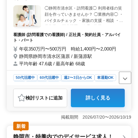
ため、通勤の利便性も高いです。働きやすい環境を求め
ている方に適した職場です。 ＜幅広い年齢層が活躍
◯静岡市清水区・訪問看護◯ 利用者様の笑
中＞ 50代や60代も活躍中の職場で、経験豊富な方が安
顔を作っていきませんか？ ◯業務内容◯ ・
心して働ける環境があります。平均年齢45歳と、長く働
バイタルチェック ・家族の支援・相談 ・服
ける職場として定評があります。年齢や経験を重ねた方
薬指導 ・医療機器の管理・指導 ・ターミナ
の応募を積極的に歓迎している点がポイントです。
ルケア 等 ◯ポイント◯ ・週休2日制 ・年間
看護師 (訪問看護での看護師) / 正社員・契約社員・アルバイ
休日118日 ・車通勤可能 ・駅チカ(徒歩7分
ト・パート
程) ・残業少なめ 若いスタッフがベテラン経
年収350万円〜500万円 時給1,400円〜2,000円
験者の力を必要としています！ 皆様のご応
静岡県静岡市清水区蒲原 / 新蒲原駅
募お待ちしております！
平均年齢 47.6歳 / 最高年齢 68歳
50代活躍中
60代活躍中
週2〜3日からOK
車通勤OK
駅近
週休2日制
長期
残業なし・少なめ
女性歓迎
正社員
契約社員
アルバイト・パート
看護師
検討リスト
に追加
詳しく見る
おすすめポイント
＜働きやすさ＞ 静岡市清水区での訪問看護のお仕事で
す。週休2日制や残業少なめ、駅チカで車通勤も可能な環
掲載期間 2026/07/20〜2026/10/19
境で、ライフワークバランスを大切にしながら働けま
新着
す。年間休日も118日としっかり確保されており、安心し
てお仕事に専念できます。 ＜経験者優遇＞ 看護師
静岡市・特養内でのデイサービス求人！