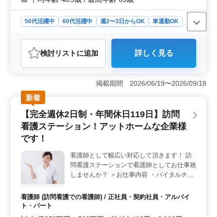
なります☆ 皆様のご応募お待ちしておりま
す
50代活躍中
60代活躍中
週2〜3日からOK
車通勤OK
週休2日制
長期
残業なし・少なめ
女性歓迎
正社員
契約社員
アルバイト・パート
看護師
検討リスト
に追加
詳しく見る
おすすめポイント
＜シニア世代の活躍＞ 最近、シニア世代の方も採用さ
れ、積極的に活躍しています。福祉施設での看護業務
掲載期間 2026/06/19〜2026/09/18
は、経験豊富なシニアの方々が地域の高齢者に寄り添
新着
い、心温まるケアを提供しています。シニア世代が活躍
する職場で、新たな仲間としてご参加いただけま
【完全週休2日制・年間休日119日】訪問
す。 ＜働きやすさ＞ 週休2日制と年間休日125日と
看護ステーション！アットホームな企業様
いう充実した休暇制度があり、プライベートの時間を大
切にしながら働くことができます。また、車通勤が可能
です！
で無料駐車場も完備されており、通勤の利便性も抜群で
す。残業も少なめで、仕事とプライベートのバランスを
看護師として幅広い対応して頂きます！ 訪
取りやすい環境です。 ＜キャリアチャンス＞ 福祉
問看護ステーションで看護師としてお仕事致
施設での看護師業務は、介護職員への医療に関する指導
しませんか？ ＞お仕事内容 ・バイタルチェ
など、幅広い業務に携わることができます。経験を活か
ック ・カテーテル交換やケア ・食事、排泄
しながら、さらなるスキルアップやキャリアの発展を目
補助 ・服薬指導 ・医療機器の管理、指導 ＞
看護師 (訪問看護での看護師) / 正社員・契約社員・アルバイ
指すことができる職場です。
ポイント ・完全週休2日制 ・年間休日119日
ト・パート
・車通勤可能 ・社会保険完備 ・交通費支給