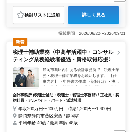
契約社員
派遣社員
施工管理
おすすめポイント
検討リスト
に追加
詳しく見る
＜安定した就業環境＞ 社会保険完備で安心して働ける
環境です。大手企業や官公庁からの受注がメインとなっ
ており、安定した雇用が期待できます。 ＜中高年の
掲載期間 2026/06/22〜2026/09/21
活躍の場＞ 50代や60代の方も歓迎され、経験豊富な
方々が活躍できる環境です。長いキャリアを活かし、新
新着
たな挑戦ができます。 ＜バランスの取れた働き方
税理士補助業務〈中高年活躍中・コンサル
＞ 週5日勤務で土日祝日は休み。家庭やプライベートと
の両立がしやすく、働きやすい環境です。
ティング業務経験者優遇・資格取得応援〉
静岡市葵区内にある会計事務所で、税理士業
務・税理士補助業務をお願いします。 【仕
事内容】 ・申告書の作成 ・記帳代行 ・決算
書の作成 ・巡回監査 ・税務に関係する仕事
全般 ・経営アドバイス ◯能力に合わせお仕
会計事務所 (税理士補助・税理士・税理士事務所) / 正社員・契
事をお願いしていきますので、ブランクある
約社員・アルバイト・パート・派遣社員
方も歓迎です。 ◯所内は仕事の相談もしや
年収200万円〜400万円 時給1,200円〜1,400円
すい関係性ができています。 ◯税理士資格
静岡県静岡市葵区安西 / 静岡駅
保有者歓迎 ☆50代以上のベテラン経験者・
平均年齢 40歳 / 最高年齢 48歳
シニア世代大歓迎の企業です。是非ご応募下
さい。