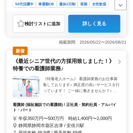
50代活躍中
車通勤OK
週休2日制
長期
女性歓迎
正社員
契約社員
派遣社員
アルバイト・パート
会計事務所
検討リスト
に追加
詳しく見る
おすすめポイント
＜税理士補助業務募集＞ 静岡市葵区安西にある会計事
務所で、税理士業務・税理士補助業務の募集です。申告
掲載期間 2026/05/22〜2026/08/21
書の作成や記帳代行、決算書の作成、巡回監査など幅広
新着
い業務に携わります。経験者や税理士資格保有者を歓迎
し、中高年の方々も活躍の場があります。仕事の相談も
《最近シニア世代の方採用致しました！》
しやすい環境で、年間休日は充実の110日です。 ＜募
特養での看護師業務♪
集条件と待遇＞ 必要な資格は日商簿記2級以上または相
当の知識、普通自動車免許です。会計事務所での経験が5
《特養老人ホーム》 看護師業務のお仕事募
年以上ある方を求めています。年収は240万円から400万
集しております♪ 満足度の高いサービスを行
円で、時給は1,300円以上です。福利厚生も整っており、
年間休日や有給休暇もしっかりと確保されていま
っています！ ご一緒に働きませんか？♪ 仕
す。 ＜職場環境と特徴＞ 事業所の平均年齢は40歳
事内容《看護師業務全般》 ・バイタルチェ
で、男性が6割、女性が4割です。受動喫煙対策として禁
ック ・簡単な医療処置 ・介護職員への医療
看護師 (福祉施設での看護師) / 正社員・契約社員・アルバイ
煙を行っています。税務業務や税務・会計コンサルティ
に関する指導 ・配薬準備、与薬 等 ポイント
ト・パート
ングを主な事業内容としており、学術研究や専門・技術
《実際にシニア世代の方が働いておりま
年収350万円〜500万円 時給1,400円〜2,000円
サービス業に従事しています。静岡駅からのアクセスが
す！》 ・週休2日制 ・年間休日125日 ・車
便利で、車通勤も可能です。
静岡県静岡市葵区吉津 / 安倍川駅
通勤可能 ・シニア世代歓迎 ・残業少なめ 現
平均年齢 48.9歳 / 最高年齢 69歳
在50歳以上の方も活躍している福祉施設に