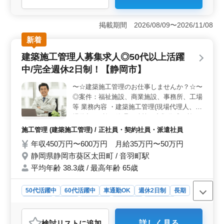
＜即日勤務可能な建築施工管理＞ 建築施工管理経験を
持つ50代以上の方を歓迎する案件です。主に伝票関係の
入力や各種資料の出力作業、文書管理などの事務業務が
掲載期間 2026/08/09〜2026/11/08
中心です。静岡市葵区太田町に位置し、音羽町駅からの
アクセスも便利です。 ＜充実した給与と福利厚生
新着
＞ 年収400万円〜600万円の魅力的な給与に加えて、通
建築施工管理人募集求人◎50代以上活躍
勤手当は全額支給されます。福利厚生も整っており、雇
用・労災・健康・厚生などが完備されています。さら
中/完全週休2日制！【静岡市】
に、資格手当などの手当もあり、働きながらスキルアッ
プも可能です。 ＜働きやすい環境＞ 週5日勤務で土
〜☆建築施工管理のお仕事しませんか？☆〜
日祝日もしっかり休め、さらに夏季休暇やGW休暇、年末
◎案件：福祉施設、商業施設、事務所、工場
年始、有給休暇なども充実しています。残業も月平均20
等 業務内容 ・建築施工管理(現場代理人、現
時間と少なめで、ワークライフバランスを保ちながら働
場監督) ・施工管理、積算、書類作成、施工
けます。また、会社の平均年齢が38.3歳と若手からベテ
図修正程度 等 ・発注者との打ち合わせ、近
施工管理 (建築施工管理) / 正社員・契約社員・派遣社員
ランまで幅広い世代が活躍している環境も魅力的です。
隣住民対応、社内会議 等 備考 ・交通費：全
年収450万円〜600万円 月給35万円〜50万円
額支給 ・作業着等支給 ・資格手当支給あり
静岡県静岡市葵区太田町 / 音羽町駅
年間休日120日以上でプライベートも充実！
建築施工管理経験20年以上、条件面優遇！
平均年齢 38.3歳 / 最高年齢 65歳
お気軽にお問い合わせください♪♪
50代活躍中
60代活躍中
車通勤OK
週休2日制
長期
女性歓迎
正社員
契約社員
派遣社員
施工管理
おすすめポイント
検討リスト
に追加
詳しく見る