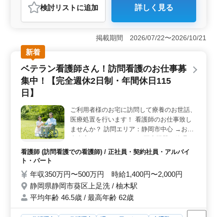
検討リスト
に追加
詳しく見る
おすすめポイント
＜充実の働きやすさ＞ 週休2日制で年間休日が120日と
いう働きやすい環境が整っています。残業も少なく、プ
掲載期間 2026/07/22〜2026/10/21
ライベートな時間を大切にしながらお仕事ができます。
新着
車通勤も可能で、通勤時間のストレスも軽減されま
す。 ＜訪問看護のやりがい＞ 利用者様のご自宅
ベテラン看護師さん！訪問看護のお仕事募
で、バイタルチェックや家族への支援・相談、医療処置
集中！【完全週休2日制・年間休日115
などを行います。その場でのサポートやコミュニケーシ
ョンを通じて、地域の方々の健康と安心を支える大切な
日】
お仕事です。 ＜シニア世代も活躍中＞ 現在、60歳
以上の方も活躍されており、経験豊富な方々のご応募を
ご利用者様のお宅に訪問して療養のお世話、
お待ちしています。年齢や経験に関係なく、チームでの
医療処置を行います！ 看護師のお仕事致し
活動を通じて、地域医療に貢献できるところが魅力で
ませんか？ 訪問エリア：静岡市中心 →お仕
す。
事内容 バイタルチェック 医療機器の管理・
指導 褥瘡(床ずれ)の予防 家族の支援・相談
看護師 (訪問看護での看護師) / 正社員・契約社員・アルバイ
等 →ポイント 車通勤可能 完全週休2日制 年
ト・パート
間休日115日 シニア世代大歓迎の企業様 ベ
年収350万円〜500万円 時給1,400円〜2,000円
テラン経験者の看護師さん是非ご応募して下
静岡県静岡市葵区上足洗 / 柚木駅
さい！ 皆様のご応募お待ちしております！
平均年齢 46.5歳 / 最高年齢 62歳