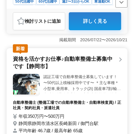
50代活躍中
60代活躍中
週2〜3日からOK
車通勤OK
週休2日制
長期
残業なし・少なめ
女性歓迎
正社員
契約社員
アルバイト・パート
看護師
検討リスト
に追加
詳しく見る
おすすめポイント
＜働きやすい環境＞ この訪問看護ステーションでは、
完全週休2日制や年間休日115日といった充実した休暇制
掲載期間 2026/07/22〜2026/10/21
度が整っています。残業も少なめで、仕事とプライベー
新着
トの両立がしやすい環境です。また、静岡市中心の訪問
エリアでの勤務ということもあり、通勤時間の負担も軽
資格を活かすお仕事♪自動車整備士募集中
減されます。車通勤も可能で、駐車場も無料完備されて
です【静岡市】
いますので、通勤手段に困ることはありません。 ＜
訪問看護のやりがい＞ 訪問看護のお仕事は、患者様の
認証工場で自動車整備士募集しています！
ご自宅での診療や看護を行うことから、医療の現場と直
〜50代以上積極採用中です〜 ＊主な車種＊
接向き合いながら、患者様やそのご家族との信頼関係を
築いていくことができます。バイタルチェックや医療機
小型車,乗用車、トラック(2t) 国産車7割/輸入
器の管理・指導、褥瘡の予防など、患者様の生活を支え
車3割 《業務内容》 ・定期点検整備、納車
る重要な役割を果たすことが可能です。 ＜シニア世
整備、車検対応 ・部品の交換・取り付け・
自動車整備士 (整備工場での自動車整備士・自動車検査員) / 正
代大歓迎＞ この訪問看護ステーションでは、50代や60
補修 ・トラブルシューティング時の整備業
社員・契約社員・派遣社員
代のベテラン看護師の方々が活躍されています。経験豊
務全般 ・お客さんの見積もり対応 ・カーナ
年収350万円〜500万円
富な方々のご応募を特にお待ちしております。自身の経
ビ・ETCの設置 ・オーディオ・ナビ等の取
験や知識を活かして、地域の方々の健康と幸せに貢献で
静岡県静岡市清水区長崎新田 / 御門台駅
付け など 《備考》 ・社会保険完備 ・交通
きる貴重な機会です。
平均年齢 46.7歳 / 最高年齢 65歳
費支給 ・車通勤可能 ・無料駐車場あり まず