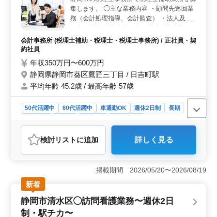
も柔軟な相談が可能なため、スキルに見合った働き方が
集します。 ◯主な業務内容 ・顧問先巡回業
実現できます。 ＜幅広い業務でスキル向上が可能＞
務（会計処理指導、会計監査） ・法人及び
会計監査や税務相談、会社設立サポートなど多岐にわ
個人の税務会計業務 ・各種税務申告書類の
たる業務内容が用意されています。これにより、既存の
作成及び税務相談業務 ・会社設立、事業承
スキルを活かしながら、新しい分野での経験を積むこと
会計事務所 (税理士補助・税理士・税理士事務所) / 正社員・契
ができ、キャリアの幅を広げる絶好の機会となります。
継等のサポート ※週休二日制 ※車通勤可
約社員
※50代活躍中 現在50歳以上も活躍している
年収350万円〜600万円
企業です。 ぜひ今までの経験を活かして頂
静岡県静岡市葵区鷹匠三丁目 / 日吉町駅
ける方のご応募お待ちしております。
平均年齢 45.2歳 / 最高年齢 57歳
50代活躍中
60代活躍中
車通勤OK
週休2日制
長期
女性歓迎
正社員
契約社員
会計事務所
おすすめポイント
検討リスト
に追加
詳しく見る
＜経験者に適した業務内容＞ 税理士補助業務として、
会計処理指導や税務相談、申告書類の作成など多岐にわ
たる業務を担当できます。特に会計事務所経験を活かし
掲載期間 2026/05/20〜2026/08/19
ながら、専門性を高められる環境が整っています。会社
設立や事業承継のサポートも含まれ、幅広いスキルが身
新着
につく点が魅力です。 ＜働きやすい環境と条件＞
静岡市清水区◯訪問看護業務〜週休2日
週休二日制で土日休みが確保されているほか、通勤手当
や賞与支給といった待遇面も充実。車通勤が可能である
制・駅チカ〜