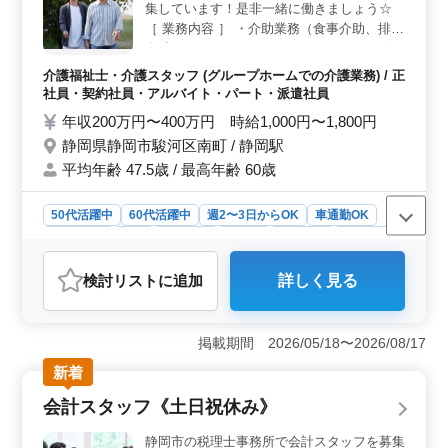
集しています！是非一緒に働きましょう☆
派遣社員と多様な雇用形態があるため、ライフスタイル
に合わせた働き方が選べます。
［ 業務内容 ］ ・介助業務（食事介助、排泄
介助など） ・レクリエーション ・リハビリ
テーションサポート ・サービス利用者の家
介護福祉士・介護スタッフ (グループホームでの介護業務) / 正
族との相談、助言 等 ［ 備考 ］ ＊車通勤可
社員・契約社員・アルバイト・パート・派遣社員
能 ＊資格手当有り 皆様からのご応募お待ち
年収200万円〜400万円 時給1,000円〜1,800円
しております！
静岡県静岡市駿河区南町 / 静岡駅
平均年齢 47.5歳 / 最高年齢 60歳
50代活躍中
60代活躍中
週2〜3日からOK
車通勤OK
週休2日制
長期
女性歓迎
正社員
契約社員
派遣社員
アルバイト・パート
介護福祉士・介護スタッフ
検討リスト
に追加
詳しく見る
おすすめポイント
＜シニア世代の活躍＞ 50代、60代が活躍中のこの職場
では、長年の経験を活かせます。介護経験が1年以上ある
掲載期間 2026/05/18〜2026/08/17
方を求めており、既に培ったスキルを活かすことができ
新着
る環境です。 ＜アクセスと勤務条件の良さ＞ アク
セスが良好で、無料駐車場も完備し、車通勤が可能で
会計スタッフ《土日祝休み》
す。週2〜3日からの勤務が可能な週休2日シフト制で、柔
軟な勤務スタイルを選択できます。 ＜福利厚生と資
静岡市の税理士事務所で会計スタッフを募集