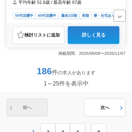
なります。 ※毎年120%成長のやりがいのあ
平均年齢 51.6歳 / 最高年齢 67歳
る企業風土です。 建築設備 経験者の募集に
なります。 現場経験が活かせる仕事です。
50代活躍中
60代活躍中
週休2日制
長期
寮・社宅あり
50代60代ベテランスタッフ多数活躍中 ベテ
男性歓迎
正社員
契約社員
施工管理
ラン層の方のご応募お待ちしてます。 経験
さえあれば年齢は選考対象になりません。
おすすめポイント
検討リスト
に追加
詳しく見る
＜経験豊富な方へのチャンス＞ 50代や60代のベテラン
スタッフが多数活躍中です。経験が活かせる環境で、新
たなキャリアを築きませんか？ ＜充実の福利厚生
掲載期間 2026/08/08〜2026/11/07
＞ 年収400万円〜600万円で、社宅の提供や社会保険完
備など、安心して働ける環境が整っています。 ＜設
備施工管理のプロフェッショナル＞ 一級管工事施工管
186
件
の求人があります
理技士の資格保有者を募集しています。静岡県内の設備
工事を担当し、やりがいのある成長企業で活躍しません
1～25件を表示中
か？
前へ
次へ
1