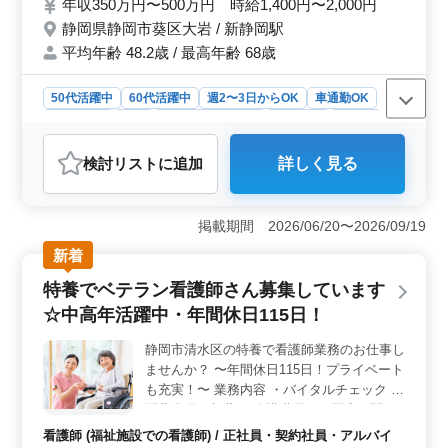
年収350万円〜500万円 時給1,400円〜2,000円
人との関わりを大事にしてる方！ご経験のあ
静岡県静岡市葵区大岩 / 新静岡駅
るベテランの方！ 皆様のご応募お待ちして
平均年齢 48.2歳 / 最高年齢 68歳
おります！
50代活躍中
60代活躍中
週2〜3日からOK
車通勤OK
週休2日制
長期
残業なし・少なめ
女性歓迎
正社員
契約社員
アルバイト・パート
看護師
検討リスト
に追加
詳しく見る
おすすめポイント
＜アットホームな環境での訪問看護＞ 静岡市葵区大岩
に位置する訪問看護ステーションでは、アットホームな
掲載期間 2026/06/20〜2026/09/19
雰囲気の中で、看護師として幅広い業務に携わります。
新着
経験豊富なベテランの方や人との関わりを大切にしたい
方に最適な環境です。 ＜業務内容＞ バイタルチェ
特養でベテラン看護師さん募集しています
ックやカテーテルの交換やケア、食事や排泄の補助、服
☆中高年活躍中・年間休日115日！
薬指導、医療機器の管理や指導など、訪問看護師として
多岐にわたる業務を行います。地域に密着したケアを提
静岡市清水区の特養で看護師業務のお仕事し
供し、利用者様の健康維持や生活支援に貢献しま
ませんか？ 〜年間休日115日！プライベート
す。 ＜働きやすさ＆待遇＞ 完全週休2日制や年間休
日119日のほか、車通勤や社会保険完備、交通費支給な
も充実！〜 業務内容 ・バイタルチェック ・
ど、充実した福利厚生が整っています。ワークライフバ
配薬準備、与薬 ・介護職員への医療に関す
ランスを重視し、やりがいを感じながら働ける職場で
る指導 ・食事、排泄補助 ・入浴の介助 ・ベ
看護師 (福祉施設での看護師) / 正社員・契約社員・アルバイ
す。