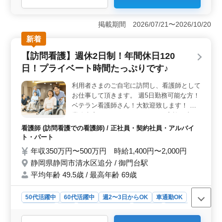
＜働きやすさ＞ この特別養護老人ホームでは、週3〜5
日の勤務が可能で、プライベートとの両立がしやすい環
掲載期間 2026/07/21〜2026/10/20
境です。夜勤がないので、家庭や趣味との時間を大切に
新着
しながら働くことができます。特にママさん看護師が多
く活躍しており、子育てとの両立がしやすい環境で
【訪問看護】週休2日制！年間休日120
す。 ＜業務内容＞ 入居者様の健康管理を担当しま
日！プライベート時間たっぷりです♪
す。バイタルチェックや配薬準備、外出の付き添い、食
事や排泄の補助など、入居者様の生活をサポートしま
利用者さまのご自宅に訪問し、看護師として
す。特養での看護業務に興味のある方、ぜひご応募くだ
お仕事して頂きます。 週5日勤務可能な方！
さい。 ＜特徴＞ 正看護師もしくは准看護師免許が
必要で、看護師実務経験が5年以上ある方を募集していま
ベテラン看護師さん！大歓迎致します！ ＊
す。静岡市駿河区丸子に位置する特別養護老人ホーム
業務内容 ・バイタルチェック ・家族の支
で、地域の高齢者の方々に寄り添った看護を提供しませ
援、相談 ・カテーテル交換やケア ・服薬指
看護師 (訪問看護での看護師) / 正社員・契約社員・アルバイ
んか？
導 ・ターミナルケア 等 ＊ポイント ・車通
ト・パート
勤可能 ・週休2日制 ・年間休日120日 ・残
年収350万円〜500万円 時給1,400円〜2,000円
業少なめ 週休2日制で年間休日120日♪ プラ
静岡県静岡市清水区追分 / 御門台駅
イベート時間たっぷり作れます！ 皆様のご
平均年齢 49.5歳 / 最高年齢 69歳
応募お待ちしております！
50代活躍中
60代活躍中
週2〜3日からOK
車通勤OK
週休2日制
長期
残業なし・少なめ
女性歓迎
正社員
契約社員
アルバイト・パート
看護師