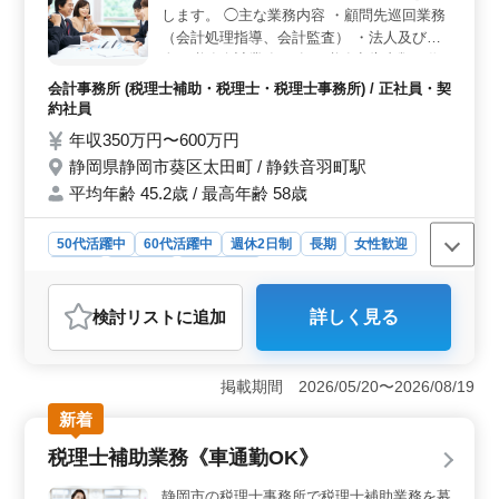
格手当の魅力＞ 雇用・労災・健康・厚生といった福利
します。 ◯主な業務内容 ・顧問先巡回業務
厚生が整っており、安心して働けます。さらに、介護に
（会計処理指導、会計監査） ・法人及び個
関する資格を持っている方には資格手当が付与され、専
人の税務会計業務 ・各種税務申告書類の作
門性を活かした働きがいがあります。
成及び税務相談業務 ・会社設立、事業承継
会計事務所 (税理士補助・税理士・税理士事務所) / 正社員・契
等のサポート ※賞与あり ※年間休日120日
約社員
以上 ※50代活躍中 税理士資格お持ちの方、
年収350万円〜600万円
会計事務所経験10年以上の方は条件面優遇
静岡県静岡市葵区太田町 / 静鉄音羽町駅
します！ 希望条件・待遇相談して下さい。
平均年齢 45.2歳 / 最高年齢 58歳
50代活躍中
60代活躍中
週休2日制
長期
女性歓迎
正社員
契約社員
会計事務所
おすすめポイント
検討リスト
に追加
詳しく見る
＜安定した環境と働きやすさ＞ 年間休日126日で土日
祝休みの完全週休2日制を採用。月10時間程度の残業が少
なく、プライベートと仕事の両立が可能です。また、正
掲載期間 2026/05/20〜2026/08/19
社員として雇用されるため、安定した収入と福利厚生が
充実しており、安心して長期的に働けます。 ＜経験
新着
者優遇と柔軟な条件交渉＞ 税理士資格を保有している
税理士補助業務《車通勤OK》
方や、会計事務所での10年以上の経験を持つ方は、待遇
面で優遇されます。また、給与やその他の条件について
静岡市の税理士事務所で税理士補助業務を募