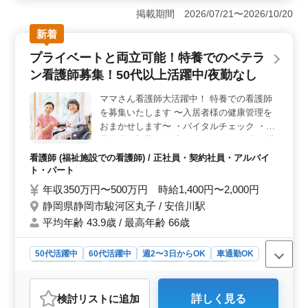
能なため、仕事とプライベートのバランスを取りやすい
掲載期間 2026/07/21〜2026/10/20
環境です。週2〜3日からの柔軟なシフト制度があり、自
新着
分のライフスタイルに合わせて働くことができます。さ
らに、長期休暇も充実しており、リフレッシュする機会
プライベートと両立可能！特養でのベテラ
も十分に確保されています。 ＜充実の業務内容＞
ン看護師募集！50代以上活躍中/夜勤なし
訪問看護ステーションでの勤務は、多様な看護業務に携
わることができます。バイタルチェックや家族のサポー
ママさん看護師大活躍中！ 特養での看護師
ト、カテーテル交換やインシュリン注射など、幅広いス
を募集いたします 〜入居者様の健康管理を
キルを磨くことが可能です。利用者様とのコミュニケー
ションを通じて、彼らの健康と生活の質を向上させるや
おまかせします〜 ・バイタルチェック ・配
りがいがあります。 ＜経験を活かせる環境＞ 看護
薬準備、与薬 ・外出の付き添い ・食事、排
師実務経験5年以上が求められるため、経験豊富な方が活
泄補助 〜求人の特徴〜 ・現在子育て中のマ
看護師 (福祉施設での看護師) / 正社員・契約社員・アルバイ
躍できる環境です。また、60代の方も大歓迎していま
マさん看護師も大活躍中！ ・週3〜勤務可
ト・パート
す。年齢や経験を活かして、より深いケアを提供できま
能！ プライベートと両立が可能です☆ ・夜
年収350万円〜500万円 時給1,400円〜2,000円
す。さらに、利用者様との信頼関係を築きながら、地域
勤なし 皆様からのご応募お待ちしておりま
に貢献するやりがいを感じることができるでしょう。
静岡県静岡市駿河区丸子 / 安倍川駅
す！
平均年齢 43.9歳 / 最高年齢 66歳
50代活躍中
60代活躍中
週2〜3日からOK
車通勤OK
週休2日制
長期
女性歓迎
正社員
契約社員
アルバイト・パート
看護師
検討リスト
に追加
詳しく見る
おすすめポイント