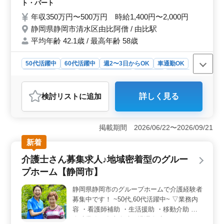
ッドメイキング ・インフルエンザ発生の予
ト・パート
防、蔓延の防止 ・感染性胃腸炎など感染症
年収350万円〜500万円 時給1,400円〜2,000円
発生の予防、蔓延の防止 ・吸引、呼吸器ケ
静岡県静岡市清水区由比阿僧 / 由比駅
ア ・レクリエーションの補助 等 備考 ・マ
平均年齢 42.1歳 / 最高年齢 58歳
イカー通勤OK ・交通費：実費支給 ・社会
保険完備 准看護師以上、歓迎企業！ 特養で
の経験ある方条件面優遇します！ お気軽に
50代活躍中
60代活躍中
週2〜3日からOK
車通勤OK
お問い合わせください♪
週休2日制
長期
残業なし・少なめ
女性歓迎
正社員
契約社員
アルバイト・パート
看護師
検討リスト
に追加
詳しく見る
おすすめポイント
＜特養でベテラン看護師さん募集中！年間休日115日で充
実したプライベートを＞ 静岡市清水区の特別養護老人
掲載期間 2026/06/22〜2026/09/21
ホームでの看護師業務を担当していただける方を募集し
新着
ています。バイタルチェックや配薬、介護職員への指導
など、幅広い業務に携わっていただきます。マイカー通
介護士さん募集求人♪地域密着型のグルー
勤可で交通費も実費支給されるため、通勤も便利で
プホーム【静岡市】
す。 ＜お仕事の特徴＞ 看護師としての経験が5年以
上ある方、准看護師以上の資格をお持ちの方を歓迎しま
静岡県静岡市のグループホームで介護経験者
す。特養での経験がある方は条件面で優遇されます。週
募集中です！ ~50代,60代活躍中~ ▽業務内
3〜6日の勤務で、月曜から日曜まで柔軟なシフト制が採
用されています。 ＜働きやすい環境を整えています
容 ・看護師補助 ・生活援助 ・移動介助 ・
＞ 福祉施設の運営を行う企業で、平均年齢は42.1歳で
介助業務（食事介助、排泄介助など） ・サ