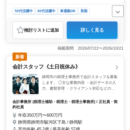
50代活躍中
60代活躍中
車通勤OK
長期
残業なし・少なめ
女性歓迎
派遣社員
アルバイト・パート
調理師・調理補助・スタッフ
検討リスト
に追加
詳しく見る
おすすめポイント
＜働きやすい環境＞ 車通勤が可能で、通勤の負担を軽
減できます。残業がなく、プライベートとの両立も可能
掲載期間 2026/07/22〜2026/10/21
です。特に50代・60代の方が活躍中の職場で、ブランク
新着
があっても丁寧に指導してもらえる安心感がありま
す。 ＜成長をサポート＞ まずは簡単な作業からス
会計スタッフ《土日祝休み》
タートし、徐々に新しい業務に挑戦できる環境です。調
理経験が1年以上あればOKで、鮮魚に関するスキルを伸
静岡市の税理士事務所で会計スタッフを募集
ばしていけるチャンスです。経験者は優遇されるため、
します。 ◯主な業務内容 ・会計データの入
即戦力としての活躍も期待できます。 ＜充実した福
力、書類管理 ・クライアント対応などのア
利厚生＞ 保険完備で、安心して長期的に働ける環境で
シスタント業務 ・会計ソフト入力（弥生会
す。勤務日数やシフトに関しても相談可能で、ライフス
計） ・法人税・消費税・所得税などの確定
タイルに合わせた働き方ができる点が魅力です。条件面
会計事務所 (税理士補助・税理士・税理士事務所) / 正社員・契
申告書および各種届出書作成 ・年末調整計
の相談も歓迎されているため、自分に合った働き方が見
約社員
算、法定調書作成 ※賞与あり ※夏季休暇・
つかるでしょう。
年収350万円〜600万円
年末年始休暇あり ※車通勤OK 現在50歳以
静岡県静岡市駿河区下島 / 静岡駅
上も活躍している企業です。 ぜひ今までの
平均年齢 45.2歳 / 最高年齢 57歳
経験を活かして頂ける方のご応募お待ちして