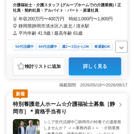
す。男性2：女性8の比率で、女性も多く活躍していま
ービス利用者の家族との相談、助言 ・身体
介護福祉士・介護スタッフ (グループホームでの介護業務) / 正
す。看護師室や設備が整った環境で、安心して業務に取
機能の維持・回復サポート ▽備考 ・シフト
社員・契約社員・アルバイト・パート・派遣社員
り組むことができます。
制(週3日以上相談可能) ・夜勤業務なし ・交
年収200万円〜400万円 時給1,000円〜1,800円
通費実費支給 ・車出勤可能 経験がない業務
静岡県静岡市清水区八坂北 / 清水駅
でも気さくに聞ける環境です◎ 皆様のご応
平均年齢 41.9歳 / 最高年齢 61歳
募お待ちしております！
50代活躍中
60代活躍中
週2〜3日からOK
車通勤OK
週休2日制
長期
女性歓迎
正社員
契約社員
派遣社員
アルバイト・パート
介護福祉士・介護スタッフ
検討リスト
に追加
詳しく見る
おすすめポイント
＜地域密着型の安定した職場環境＞ 静岡市清水区に位
置する地域密着型グループホームでの勤務。 地域密接
掲載期間 2026/05/18〜2026/08/17
の安定した職場環境です。 ＜多様な雇用形態と勤務
新着
体系＞ 正社員から派遣社員まで幅広い雇用形態を提供
し、週2〜3日からの勤務も可能で、様々なライフスタイ
特別養護老人ホーム☆介護福祉士募集［静
ルに対応しています。自分の都合に合わせた働き方が可
岡市］＊資格手当有り
能で、ワークライフバランスを重視する方に適していま
す。 ＜経験を活かした働き方＞ 介護経験者で、ヘ
シニア世代活躍中◯静岡市の特養で介護業務
ルパー2級以上の資格保有者を募集しています。経験と資
しませんか？ ＝＝業務内容＝＝ ・介助業務
格を活かして、さらにスキルアップを目指せる環境が整
っております。
（食事介助、排泄介助など） ・レクリエー