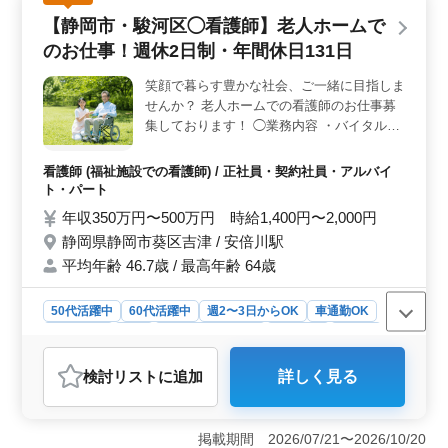
を確保できます。また、50代以上、60代の方の積極採用
【静岡市・駿河区◯看護師】老人ホームで
を行っており、幅広い年齢層の方が活躍できる環境で
のお仕事！週休2日制・年間休日131日
す。 ＜給与・福利厚生＞ 年収350万円〜480万円や
時給1,400円〜1,900円と、安定した給与水準が用意され
笑顔で暮らす豊かな社会、ご一緒に目指しま
ています。さらに、通勤手当などの福利厚生も整ってお
せんか？ 老人ホームでの看護師のお仕事募
り、働きながら生活を充実させることができます。
＜やりがい＞ 利用者の健康管理や生活支援に携わるこ
集しております！ ◯業務内容 ・バイタルチ
とで、やりがいを感じられます。特別養護老人ホーム内
ェック ・配薬準備、与薬 ・簡単な医療処置
でのデイサービスならではの経験を積み、高齢者の方々
・食事、排泄補助 ・入浴の介助 等 ◯ポイン
看護師 (福祉施設での看護師) / 正社員・契約社員・アルバイ
の生活の質を向上させることが可能です。
ト ・オンコールなし ・車通勤可能 ・週休2
ト・パート
日制 ・年間休日131日 お仕事しながらプラ
年収350万円〜500万円 時給1,400円〜2,000円
イベート時間も充実出来ます☆ 皆様のご応
静岡県静岡市葵区吉津 / 安倍川駅
募お待ちしております！
平均年齢 46.7歳 / 最高年齢 64歳
50代活躍中
60代活躍中
週2〜3日からOK
車通勤OK
週休2日制
長期
残業なし・少なめ
女性歓迎
正社員
契約社員
アルバイト・パート
看護師
検討リスト
に追加
詳しく見る
おすすめポイント
【静岡市・駿河区の老人ホームでの看護師募集】 静岡
県静岡市葵区吉津に位置する老人ホームでの看護師のお
掲載期間 2026/07/21〜2026/10/20