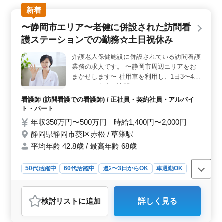
仕事が募集されています。週休2日制や年間休日131日と
新着
いった働きやすい環境が整っており、福祉施設での経験
を活かして活躍できます。 【業務内容】 患者様の
〜静岡市エリア〜老健に併設された訪問看
健康管理や医療処置を担当し、バイタルチェックや配
護ステーションでの勤務☆土日祝休み
薬、食事や排泄のサポートなどを行います。また、オン
コール業務はなく、プライベートな時間も大切にできる
介護老人保健施設に併設されている訪問看護
環境です。 【応募条件】 正看護師もしくは准看護
業務の求人です。 〜静岡市周辺エリアをお
師の資格をお持ちで、看護師実務経験が5年以上ある方を
募集しています。また、福祉施設での経験がある方は歓
まかせします〜 社用車を利用し、1日3〜4件
迎されます。老人ホームでの看護師として、笑顔で豊か
ほどのご自宅を訪問いただきます。 ・バイ
な生活を支えるお仕事に興味がある方、ぜひご応募くだ
タルチェック ・家族の支援・相談 ・カテー
看護師 (訪問看護での看護師) / 正社員・契約社員・アルバイ
さい。
テル交換やケア ・インシュリン注射 〜備
ト・パート
考〜 ・土日祝休み ・車通勤可能 ・日勤のみ
年収350万円〜500万円 時給1,400円〜2,000円
♪ 60代の方も大活躍中です。 利用者様に寄
静岡県静岡市葵区赤松 / 草薙駅
り添った看護をご提供します！ 皆様からの
平均年齢 42.8歳 / 最高年齢 68歳
ご応募お待ちしております。
50代活躍中
60代活躍中
週2〜3日からOK
車通勤OK
週休2日制
長期
女性歓迎
正社員
契約社員
アルバイト・パート
看護師
検討リスト
に追加
詳しく見る
おすすめポイント
＜働きやすさ＞ この求人は、土日祝休みで車通勤が可