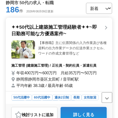
静岡市 50代の求人・転職
186
件
2026年08月09日更新
✦✦50代以上建築施工管理経験者✦✦~即
日勤務可能な方優遇案件~
【事務職】主に伝票関係の入力作業及び各種
資料の出力作業データの伝送作業エクセル、
ワードの作成文書管理など
施工管理 (建築施工管理) / 正社員・契約社員・派遣社員
年収400万円〜600万円 月給35万円〜50万円
静岡県静岡市葵区太田町 / 音羽町駅
平均年齢 38.3歳 / 最高年齢 65歳
50代活躍中
60代活躍中
週休2日制
長期
女性歓迎
正社員
契約社員
派遣社員
施工管理
おすすめポイント
検討リスト
に追加
詳しく見る