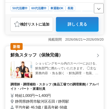
はお気軽にお問い合わせください！ 皆様の
ご応募お待ちしております！
50代活躍中
60代活躍中
車通勤OK
長期
残業なし・少なめ
女性歓迎
正社員
契約社員
派遣社員
自動車整備士
検討リスト
に追加
詳しく見る
おすすめポイント
＜経験者歓迎＞ 50代から60代まで幅広い世代が活躍中
です！経験豊富な方々がチームを支え、安心して働ける
掲載期間 2026/06/21〜2026/09/20
環境です。長年培った技術や知識を存分に活かし、安定
新着
したキャリアを築きませんか？経験者の方には特に働き
やすい環境が整えられています。 ＜業務内容＞ 定
鮮魚スタッフ（保険完備）
期点検整備や車検対応など、幅広い整備業務に携われま
す！国産車メインの整備作業で、確かな技術力を活かし
ショッピングモール内のスーパーにおける、
ながら仕事に取り組むことができます。新しい技術や車
鮮魚部門に携わっていただきます。 ◯主な
種にもチャレンジしながら、自身のスキルアップを図れ
業務内容 ・魚を捌く ・鮮魚調理 ・包装、パ
る環境です。 ＜福利厚生＞ 社会保険完備や交通費
ック詰め ・片付け ・販売補助 等 まずは簡
支給など、安心して働ける待遇が整っています！また、
単な作業から、慣れてきたら徐々に新しい仕
車通勤や無料駐車場の利用が可能なので、通勤のストレ
調理師・調理補助・スタッフ (食品工場での調理業務) / アルバ
事をお任せします。 丁寧に指導しますの
スも軽減されます。働きながら、充実した生活を送るこ
イト・パート・派遣社員
で、ブランクがある方も安心してください。
とができます。
時給1,000円〜1,400円
鮮魚を取り扱った調理経験がある方は優遇し
静岡県静岡市駿河区石田 / 静岡駅
ます。 条件面等お気軽にご相談ください。
平均年齢 46.9歳 / 最高年齢 68歳