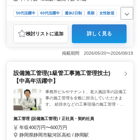
おります。
50代活躍中
60代活躍中
週休2日制
長期
女性歓迎
正社員
契約社員
会計事務所
おすすめポイント
検討リスト
に追加
詳しく見る
＜働きやすさが魅力＞ 本求人は土日祝休みの完全週休
二日制を採用しており、年間を通じてしっかりとしたワ
ークライフバランスを実現できます。夏季休暇や年末年
掲載期間 2026/05/20〜2026/08/19
始休暇も確保されており、家族やプライベートの時間を
大切にしたい方に最適です。また、静岡市内の勤務地で
車通勤が可能なため、地元で働きたい方におすすめで
設備施工管理(1級管工事施工管理技士)
す。 ＜経験を活かしたキャリアアップ＞ 会計事務
所経験者を歓迎しており、特に年数に制限がないため多
【中高年活躍中】
様なバックグラウンドの方が活躍できる環境です。給与
は年収350万〜600万円と幅が広く、経験やスキルに応じ
事務所ビルやテナント、老人施設等の設備工
た評価が期待できます。法人税や所得税などの実務経験
事の施工管理を全般に担当していただきま
がある方には、これまでの知識を十分に活かせる仕事で
す。 給排水などの工事現場の施工管理・監
す。 ＜年齢や性別を問わない職場環境＞ 現在、50
督、及び見積り業務 ・衛生、空調、消防、
代以上のスタッフが多数活躍しており、年齢や性別に関
プラント配管工事がメイン ・大手ゼネコ
施工管理 (設備施工管理) / 正社員・契約社員
係なく働ける風通しの良い職場です。男女比率もバラン
ン、サブコン、メーカー、官庁、各団体から
スが取れており、柔軟な対応が可能な企業文化が特徴で
年収400万円〜600万円
の設備工事請負 ・物件の金額体は1000万〜1
す。定年後も再雇用を視野に入れている方や、長期的に
静岡県静岡市駿河区高松 / 静岡駅
億円程度です。 ※担当エリアは静岡県内と
安定した働き方を目指している方に適しています。