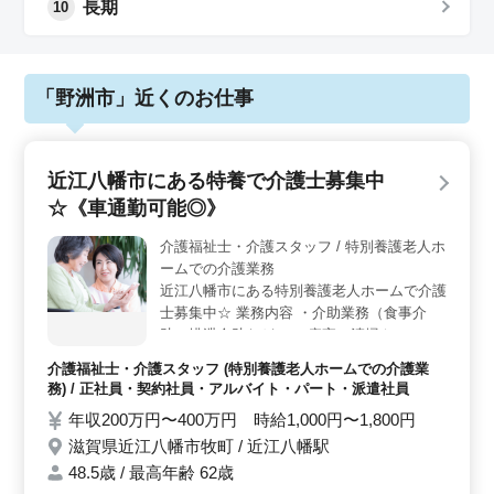
長期
10
「野洲市」近くのお仕事
近江八幡市にある特養で介護士募集中
☆《車通勤可能◎》
介護福祉士・介護スタッフ / 特別養護老人ホ
ームでの介護業務
近江八幡市にある特別養護老人ホームで介護
士募集中☆ 業務内容 ・介助業務（食事介
助、排泄介助など） ・病室の清掃やシーツ
交換 ・看護師補助 ・生活援助 ・移動介助
介護福祉士・介護スタッフ (特別養護老人ホームでの介護業
・入居者の健康管理 ・身体機能の維持・回
務) / 正社員・契約社員・アルバイト・パート・派遣社員
復サポート ・介護記録作成 ・申し送り 備考
年収200万円〜400万円 時給1,000円〜1,800円
＊シフト制(週3日以上相談可能) ＊交通費実
滋賀県近江八幡市牧町 / 近江八幡駅
費支給 ＊日勤のみ応相談 ご応募お待ちして
おります♪
48.5歳 / 最高年齢 62歳