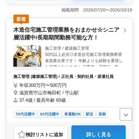
800万円の幅広い給与レンジに加え、年2回の賞与制度が
整っています。土木施工管理の経験を持つ方には、これ
掲載期間 2026/07/20〜2026/10/19
までの実績に見合った高待遇が期待できます。また、社
会保険や財形貯蓄制度など福利厚生も充実しており、長
新着
期的な安定が可能です。 ＜ベテラン層が活躍できる
木造住宅施工管理業務をおまかせ☆シニア
職場＞ 50代以上のベテラン社員が多数活躍しており、
経験をしっかり活かせる環境です。河川工事や耐震工事
層活躍中/長期期間勤務可能な方！
といった専門的な現場でスキルアップが可能で、入社後
には現場研修もあるため、新しい職場でも安心して業務
施工管理 / 建築施工管理
に取り組むことができます。 ＜働きやすい労働条件
50代以上必見◎木造住宅施工管理業務希望
と柔軟な環境＞ 年間休日129日でワークライフバランス
者急募企業です！ 年齢よりも経験を重視し
を重視した働き方が可能です。車通勤可能な上、単身用
た採用となります☆ ◎案件：戸建て、集合
住宅の提供もあるため、遠方からの転職希望者にも安心
住宅、新築 等 ＜＜業務内容＞＞ ・木造住宅
施工管理 (建築施工管理) / 正社員・契約社員・派遣社員
のサポート体制が整っています。
施工管理(現場代理人、現場監督) ・施工管
年収300万円〜500万円
理、積算、書類作成、施工図修正程度 等 ・
発注者との打ち合わせ、近隣住民対応、社内
滋賀県守山市梅田町 / 守山駅
会議 等 〜＊備考＊〜 ・車通勤可能(無料駐
37.4歳 / 最高年齢 69歳
車場完備) ・交通費：全額支給 ・作業着等支
給 ・資格手当支給あり ◯建築施工管理経験
50代活躍中
60代活躍中
車通勤OK
駅近
長期
20年以上の方条件面優遇 ◯2級建築施工管理
女性歓迎
正社員
契約社員
派遣社員
施工管理
技士以上募集企業 木造住宅施工管理業務で
お探しの方まずはお問合せください♪ ご応募
おすすめポイント
検討リスト
に追加
詳しく見る
お待ちしております！！
＜経験を重視した採用＞ 木造住宅施工管理経験5年以上