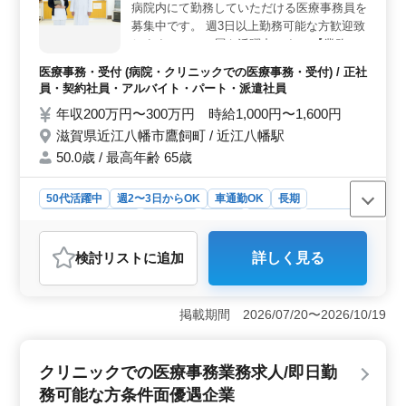
料駐車場も完備されています。
病院内にて勤務していただける医療事務員を
募集中です。 週3日以上勤務可能な方歓迎致
します。シニア層も活躍中です！ 【業務内
容】 ・受付、会計 ・カルテ作成 ・電子カル
医療事務・受付 (病院・クリニックでの医療事務・受付) / 正社
テ入力 ・レセプト作成 ・診療補助 現在50代
員・契約社員・アルバイト・パート・派遣社員
の方も活躍中！ 医療事務、医療秘書、クラ
年収200万円〜300万円 時給1,000円〜1,600円
ーク等今までの経験を活かして働ける方を募
滋賀県近江八幡市鷹飼町 / 近江八幡駅
集！ 皆様のご応募お待ちしております。
50.0歳 / 最高年齢 65歳
50代活躍中
週2〜3日からOK
車通勤OK
長期
残業なし・少なめ
女性歓迎
正社員
契約社員
派遣社員
アルバイト・パート
医療事務・受付
検討リスト
に追加
詳しく見る
おすすめポイント
＜好条件＞ 経験者歓迎！滋賀県近江八幡市で医療事務
のお仕事です。残業は少なめ、交通費は全額支給されま
掲載期間 2026/07/20〜2026/10/19
す。正社員からアルバイトまで、柔軟な雇用形態が用意
されています。週2〜3日からOKで、車通勤も可能で
す。 ＜やりがい＞ 医療事務・受付業務に携わり、
クリニックでの医療事務業務求人/即日勤
病院内での経験を活かしませんか？受付や会計、電子カ
務可能な方条件面優遇企業
ルテ入力など、多岐にわたる業務に挑戦できます。シニ