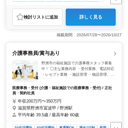
正社員
契約社員
派遣社員
アルバイト・パート
会計事務所
検討リスト
に追加
詳しく見る
おすすめポイント
＜アットホームな環境＞ 滋賀県野洲市に位置する当会
計事務所は、地域密着型でアットホームな雰囲気が自慢
掲載期間 2026/07/28〜2026/10/27
です。中高年層が活躍する職場で、経験豊富な方々のご
応募を歓迎しています。 ＜経験者にチャンス＞ 税
理士業務や税理士補助業務の経験が豊富な方々を求めて
介護事務員/賞与あり
います。会計事務所での経験が5年以上ある方や、日商簿
記2級以上の資格をお持ちの方には特に歓迎の声をかけて
野洲市の福祉施設で介護事務スタッフ募集
います。 ＜働きやすい条件＞ 野洲駅近くに位置
中！ ◯主な業務内容 ・受付業務、電話対応
し、車通勤も可能です。週5日勤務で土日祝はお休みで
・レセプト業務 ・施設管理 ・物品管理、備
す。給与は年収320万円から450万円で、通勤手当は全額
品発注 シニア世代のベテランスタッフも活
支給されます。また、年2回の賞与や雇用・労災・健康・
躍中です。 アットホームで働きやすい職場
厚生など、福利厚生も充実しています。
医療事務・受付 (介護・福祉施設での医療事務・受付) / 正社
です。 ＊賞与あり ＊昇給制度あり ＊車通勤
員・契約社員
OK ＊無料駐車場あり ＊50歳以上活躍中 ＊
年収200万円〜350万円
60歳以上活躍中
滋賀県野洲市冨波甲 / 野洲駅
平均年齢 39.5歳 / 最高年齢 60歳
50代活躍中
60代活躍中
車通勤OK
週休2日制
長期