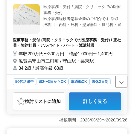
アの方も歓迎です。経験を生かして新たなやりがいを見
医療事務・受付 / 病院・クリニックでの医療
つけましょう。 ＜福利厚生＞ 雇用・労災・健康・
事務・受付
厚生の充実した福利厚生が用意されています。働きやす
いシフト制で、休暇も充実しています。滋賀県の医療事
医療事務経験者急募企業のご紹介です ◎取
業で、安心してお仕事ができます。応募お待ちしていま
扱科目：内科・外科・泌尿器科・肛門科・胃
す。
腸科・整形外科・リハビリテーション科
【主な業務内容】 ①受付業務 ・診察券発行
医療事務・受付 (病院・クリニックでの医療事務・受付) / 正社
と保険証確認 ・カルテの作成 ・会計 ②レセ
員・契約社員・アルバイト・パート・派遣社員
プト業務 ・レセプト（診療報酬明細書）の
年収200万円〜300万円 時給1,000円〜1,400円
作成・点検 ③クラーク業務 ・医師・看護師
滋賀県守山市二町町 / 守山駅・栗東駅
などの診療補助業務 【備考条件】 ・車通勤
可能 ・週休2日制(火曜日午後,木曜日午後,日
34.2歳 / 最高年齢 63歳
曜日) ・医療事務関連資格保有者優遇いたし
ます 現在離職中のお仕事探ししている方ま
50代活躍中
週2〜3日からOK
車通勤OK
週休2日制
ずはお問い合わせください ご応募お待ちし
長期
残業なし・少なめ
女性歓迎
正社員
契約社員
ております
派遣社員
アルバイト・パート
医療事務・受付
検討リスト
に追加
詳しく見る
おすすめポイント
＜職場環境＞ 滋賀県守山市のこのクリニックでは、無
料駐車場完備で、車通勤が可能です。週休2日制を採用し
掲載期間 2026/06/29〜2026/09/28
ており、プライベートの時間も確保しやすいです。
＜仕事内容＞ 内科から整形外科まで幅広い診療科目を