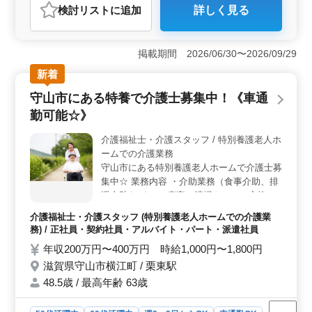
検討リスト
に追加
詳しく見る
おすすめポイント
＜経験豊富なベテランに最適な職場＞ この求人は、税
務会計事務における豊富な経験を持つ方にとって理想的
掲載期間 2026/06/30〜2026/09/29
な職場です。会計事務所での勤務経験があれば、年数は
新着
不問で、これまで培ってきた知識やスキルを即戦力とし
て活かすことができます。担当者からしっかりと業務の
守山市にある特養で介護士募集中！《車通
引き継ぎが行われるため、スムーズに仕事に慣れること
勤可能☆》
ができる点も魅力的です。また、研修制度も充実してい
るため、安心して業務に取り組むことができます。
介護福祉士・介護スタッフ / 特別養護老人ホ
＜年間休日120日以上で働きやすい環境＞ この求人は年
ームでの介護業務
間休日120日以上を誇り、土日祝日はもちろん、お盆や年
末年始、GWの長期休暇もしっかり確保されています。週
守山市にある特別養護老人ホームで介護士募
休2日制でワークライフバランスを大切にしたい方には非
集中☆ 業務内容 ・介助業務（食事介助、排
常に適した働き方ができる環境です。残業も月平均10時
泄介助など） ・病室の清掃やシーツ交換 ・
間と少なめで、プライベートの時間を大切にしながら、
看護師補助 ・生活援助 ・移動介助 ・入居者
介護福祉士・介護スタッフ (特別養護老人ホームでの介護業
安定したキャリアを築くことが可能です。中高年の方も
の健康管理 ・身体機能の維持・回復サポー
務) / 正社員・契約社員・アルバイト・パート・派遣社員
活躍しており、長期的に働きたい方におすすめで
ト ・介護記録作成 ・申し送り 備考 ＊シフ
す。 ＜高収入と福利厚生の充実＞ 年収は350万円か
年収200万円〜400万円 時給1,000円〜1,800円
ト制(週3日以上相談可能) ＊交通費実費支給
ら600万円と、経験や能力に応じた高水準の給与が支給さ
滋賀県守山市横江町 / 栗東駅
＊日勤のみ応相談 60代活躍中！ まずはお気
れます。また、賞与も年1回あり、1.2ヶ月分が支給され
軽にお問い合わせください◎
48.5歳 / 最高年齢 63歳
ています。さらに、通勤手当の実費支給や車通勤が可能
で、駐車場の使用料も無料です。ガソリン代も支給され