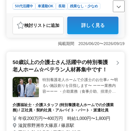
50代活躍中
車通勤OK
長期
残業なし・少なめ
男性歓迎
正社員
契約社員
派遣社員
アルバイト・パート
自動車整備士
検討リスト
に追加
詳しく見る
おすすめポイント
＜安定した雇用＞ 正社員・契約社員・アルバイト・派
遣、多彩な雇用形態があり選択も可能。長期的なキャリ
掲載期間 2026/06/20〜2026/09/19
アを築けます。 ＜経験者募集＞ 自動車整備10年以
上の経験者を歓迎。有給取得率100％、定期点検や納車整
備など充実の業務内容。培ってきた技術を活かし、若手
50歳以上の介護士さん活躍中の特別養護
に指導するやりがいも。 ＜働きやすい環境＞ 月15
老人ホーム☆ベテラン人材募集中です！
時間の少なめの残業、週5日勤務、長期休暇あり。福利厚
生面も充実し働きやすい環境です。
特別養護老人ホームで介護士のお仕事♪ 〜明
るい施設創りを目指します〜 ーーー業務内
容ーーー ・介助業務（食事介助、排泄介助
など） ・レクリエーション ・リハビリテー
ションサポート ・書類作成、書類整理 ・サ
介護福祉士・介護スタッフ (特別養護老人ホームでの介護業
ービス利用者の家族との相談、助言 など ー
務) / 正社員・契約社員・アルバイト・パート・派遣社員
ー備考ーーー ・社会保険完備 ・交通費支給
年収200万円〜400万円 時給1,000円〜1,800円
・車通勤可能 経験重視☆50代以上積極採用
滋賀県野洲市大篠原 / 篠原駅
中です！ 皆様のご応募お待ちしておりま