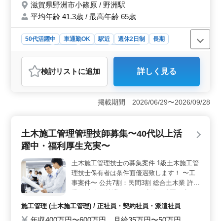
滋賀県野洲市小篠原 / 野洲駅
平均年齢 41.3歳 / 最高年齢 65歳
50代活躍中
車通勤OK
駅近
週休2日制
長期
女性歓迎
正社員
契約社員
派遣社員
アルバイト・パート
医療事務・受付
検討リスト
に追加
詳しく見る
おすすめポイント
＜中高年の方に適したクリニック医療事務＞ 野洲駅近
くの内科クリニックでの医療事務募集です。週3日以上の
掲載期間 2026/06/29〜2026/09/28
シフト制勤務で、フルタイム勤務が可能な方を歓迎して
います。受付業務やレセプト作成などの医療事務業務を
担当し、患者様への丁寧な対応が求められます。 ＜
土木施工管理管理技師募集〜40代以上活
中高年の方々に優しい職場環境＞ 40代以上の方やシニ
躍中・福利厚生充実〜
ア層の方々が活躍しており、車通勤も可能です。経験豊
富なベテランのスタッフを募集していますので、積極的
土木施工管理技士の募集案件 1級土木施工管
に応募してください。時給1,000円から1,200円、年収は
理技士保有者は条件面優遇致します！ 〜工
200万円から300万円と、安定した収入が見込めま
す。 ＜働きやすいシフト制でワークライフバランス
事案件〜 公共7割：民間3割 総合土木業 許可
を実現＞ 週3〜5日のシフト制勤務で、休日はシフト制
業種 土木、浚渫、とび、建築、造園、水
となっています。夏季休暇や年末年始休暇もあり、ワー
道、舗装、解体 等 【業務内容】 ・土木施工
施工管理 (土木施工管理) / 正社員・契約社員・派遣社員
クライフバランスを大切にしながら働くことができま
管理(現場代理人、現場監督) ・請負規模：数
年収400万円〜600万円 月給35万円〜50万円
す。休憩時間も充実しており、働きながらリフレッシュ