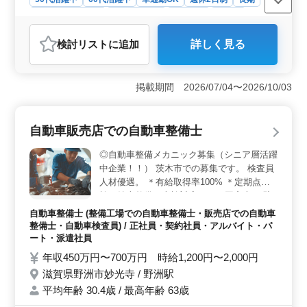
残業なし・少なめ
寮・社宅あり
女性歓迎
正社員
契約社員
医療事務・受付
検討リスト
に追加
詳しく見る
おすすめポイント
＜安定した福利厚生と報酬＞ 賞与制度があり、前年度実
績で年2回計2.7ヶ月分支給されるため、頑張りがしっか
掲載期間 2026/07/04〜2026/10/03
り評価されます。昇給制度や退職金制度も整っており、
安定した収入を得ながら長く働ける職場です。 ＜働
きやすさと柔軟な通勤＞ 車通勤が可能で無料駐車場も完
自動車販売店での自動車整備士
備しており、通勤のストレスが少ないのが魅力です。ま
た、週休2日制でプライベートの時間を確保しやすく、残
◎自動車整備メカニック募集（シニア層活躍
業も月10時間程度と少なめです。 ＜シニア世代が活
中企業！！） 茨木市での募集です。 検査員
躍しやすい環境＞ シニア世代のスタッフが活躍中で、年
人材優遇。 ＊有給取得率100% ＊定期点
齢を問わず働きやすい環境が整っています。診療報酬請
検、納車整備、車検対応 ＊ALL国産車 ＊駐
求の経験があれば資格が不要なので、シニア世代やベテ
車場完備（無料） ＊制服支給 ◎50代以上の
ランの方でもスムーズに活躍できます。
自動車整備士 (整備工場での自動車整備士・販売店での自動車
方活躍中 ◎長期休暇実績あり 自動車整備士
整備士・自動車検査員) / 正社員・契約社員・アルバイト・パ
経験者活躍の企業です。 若手に技術を継承
ート・派遣社員
できる方、指導できる方を募集しています。
年収450万円〜700万円 時給1,200円〜2,000円
働きやすい環境をみんなで作る職場を目指し
滋賀県野洲市妙光寺 / 野洲駅
ています。 (ここだけの優良求人です。前職
平均年齢 30.4歳 / 最高年齢 63歳
から給与を上げたい方はこっそりご応募くだ
さい)