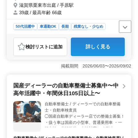
滋賀県栗東市出庭 / 手原駅
験を活かして働きませんか？ご応募お待ちし
ております
39歳 / 最高年齢 66歳
50代活躍中
車通勤OK
長期
残業なし・少なめ
男性歓迎
正社員
契約社員
派遣社員
アルバイト・パート
自動車整備士
検討リスト
に追加
詳しく見る
おすすめポイント
＜ディーラーでの専門的な整備業務＞ 国産自動車ディ
ーラーでの整備士を募集しています。小型車や普通乗用
掲載期間 2026/06/03〜2026/09/02
車の点検から分解整備、車検対応まで、幅広い整備業務
に携わります。また、自動車電装品の修理や取り付けな
ど、専門的かつ多彩な業務が期待されます。 ＜中高
国産ディーラーの自動車整備士募集中〜中
年の経験者優遇＞ 50代以上の整備士の方を積極的に募
高年活躍中・年間休日105日以上〜
集しています。豊富な整備経験を活かし、経験者を大切
にする職場で新しいキャリアを築いてみませんか？自動
自動車整備士 / ディーラーでの自動車整備
車整備や検査の経験者は歓迎されています。 ＜充実
士・自動車検査員
の休日制度＞ 年間休日105日以上という充実の休息があ
ります。柔軟な選択休や夏季休業、GW休暇、有給休暇な
◯国産自動車ディーラー店での整備士募集！
ど、働きやすい環境が整っています。仕事とプライベー
・扱う車は国産の小型車、普通乗用車 ・一
トの両立が可能です。
般点検、分解整備、車検対応 ・自動車の納
車作業に関わる業務 ・自動車電装品の修