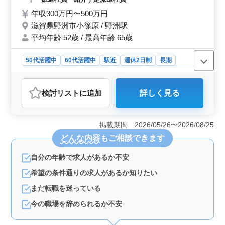
る方も大歓迎です！ もちろん税理士資格保
年収300万円〜500万円
有者も大歓迎♪ 皆様のご応募お待ちしており
滋賀県野洲市小篠原 / 野洲駅
ます！！
平均年齢 52歳 / 最高年齢 65歳
50代活躍中
60代活躍中
駅近
週休2日制
長期
女性歓迎
正社員
契約社員
派遣社員
紹介予定派遣社員
アルバイト・パート
会計事務所
検討リスト
に追加
詳しく見る
おすすめポイント
＜キャリアチャンス＞ 税理士資格保有者も大歓迎で
す。年収320万〜500万円の魅力的な給与設定で、スキル
掲載期間 2026/05/26〜2026/08/25
を活かして成長できます。キャリアを積んで、更なるス
どんな内容
もご相談できます
テップアップを目指しませんか。 ＜柔軟な働き方
＞ 週休2日制や長期休暇など、ワークライフバランスを
自分の年齢で求人があるか不安
重視した働き方が可能です。地元滋賀で充実した生活を
送れます。ライフスタイルに合わせた働き方が叶いま
希望の条件通りの求人があるか知りたい
す。 ＜シニア層活躍＞ 50代、60代の経験豊富な
方々が活躍中です。ブランクのある方も歓迎で、能力に
まだ転職を迷っている
合わせてお仕事をお願いします。経験を活かして、安定
今の職場を辞められるか不安
したキャリアを築きませんか。