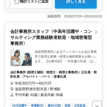
検討リスト
に追加
詳しく見る
おすすめポイント
＜安心して働ける環境＞ 野洲市に位置する産婦人科ク
リニックが、中高年の方を歓迎しています。賞与は年二
掲載期間 2026/07/19〜2026/10/18
回で、安定感ある収入を提供しています。週3日以上の柔
軟な働き方が可能で、車通勤も可能です。 ＜多岐に
わたる業務領域＞ 産婦人科・小児科・不妊診療科での
会計事務所スタッフ〈中高年活躍中・コン
医療事務業務が幅広く、経験豊富な方々が活躍中です。
サルティング業務経験者歓迎・地域密着型
受付、電話対応、会計、カルテ作成、電子カルテ入力、
レセプト作成、診療補助など、様々なスキルが磨かれる
事務所〉
環境です。 ＜充実の手当と福利厚生＞ 給与は年収
220万円〜300万円、時給1,000円〜1,300円が提示されて
滋賀県野洲市にあるアットホームな会計事務
います。通勤手当は全額支給され、雇用・労災・健康・
所で税理士業務・税理士補助業務をお願いし
厚生といった福利厚生が整備されています。安心して働
ます。 【仕事内容】 ・申告書の作成 ・記帳
きながら、スキルアップを目指しましょう。
代行 ・決算書の作成 ・巡回監査 ・税務に関
係する仕事全般 ・経営アドバイス ◯税理士
会計事務所 (税理士補助・税理士・税理士事務所) / 正社員・契
資格保有者歓迎 ☆50代以上のベテラン経験
約社員・アルバイト・パート・派遣社員
者・シニア世代大歓迎の企業です。是非ご応
年収300万円〜450万円
募下さい。
滋賀県野洲市西河原 / 野洲駅
平均年齢 42歳 / 最高年齢 58歳
50代活躍中
車通勤OK
週休2日制
長期
女性歓迎