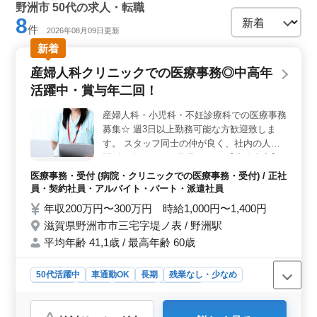
野洲市 50代の求人・転職
8
件
2026年08月09日更新
新着
産婦人科クリニックでの医療事務◎中高年
活躍中・賞与年二回！
産婦人科・小児科・不妊診療科での医療事務
募集☆ 週3日以上勤務可能な方歓迎致しま
す。 スタッフ同士の仲が良く、社内の人間
関係も築きやすい職場です。 【業務内容】
・受付、電話対応、会計 ・カルテ作成 ・電
医療事務・受付 (病院・クリニックでの医療事務・受付) / 正社
子カルテ入力 ・レセプト作成 ・診療補助 ＊
員・契約社員・アルバイト・パート・派遣社員
正社員及びアルバイト・パートの募集です！
年収200万円〜300万円 時給1,000円〜1,400円
＊医療秘書・医療クラーク・介護事務・病院
滋賀県野洲市市三宅字堤ノ表 / 野洲駅
受付等今までの経験を活かして働ける方！
平均年齢 41,1歳 / 最高年齢 60歳
皆様のご応募お待ちしております♪
50代活躍中
車通勤OK
長期
残業なし・少なめ
女性歓迎
正社員
契約社員
派遣社員
アルバイト・パート
医療事務・受付