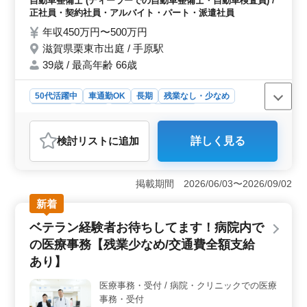
自動車整備士 (ディーラーでの自動車整備士・自動車検査員) /
理、取り付け ＊整備士として長く働いてき
正社員・契約社員・アルバイト・パート・派遣社員
た50代の方を募集中！ ＊自動車整備、検査
年収450万円〜500万円
経験のある方歓迎致します！ ＊今までの経
滋賀県栗東市出庭 / 手原駅
験を活かして働きませんか？ご応募お待ちし
ております
39歳 / 最高年齢 66歳
50代活躍中
車通勤OK
長期
残業なし・少なめ
男性歓迎
正社員
契約社員
派遣社員
アルバイト・パート
自動車整備士
検討リスト
に追加
詳しく見る
おすすめポイント
＜経験者歓迎＞ 自動車整備経験10年以上の方、特に50
代のベテラン整備士を積極採用しています。豊富な経験
掲載期間 2026/06/03〜2026/09/02
を活かし、高度な技術力でディーラーでの整備業務に携
新着
わるチャンスです。 ＜柔軟な働き方＞ 正社員・契
約社員・アルバイト・パート・派遣社員といった多彩な
ベテラン経験者お待ちしてます！病院内で
雇用形態が選択可能です。週5〜6日の柔軟なシフトで、
の医療事務【残業少なめ/交通費全額支給
残業は月10時間以内です。長期にわたり働ける環境で、
仕事と生活の両立が可能です。 ＜充実の福利厚生
あり】
＞ 通勤手当は全額支給しています。年2回の賞与、雇
用・労災・健康・厚生の福利厚生が整っており、安心し
医療事務・受付 / 病院・クリニックでの医療
て働ける環境が整っています。自動車通勤も可能で、無
事務・受付