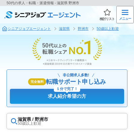
50代の求人・転職・派遣情報 - 滋賀県 野洲市
メニュー
検討リスト
シニアジョブエージェント
滋賀県
野洲市
50歳以上歓迎
非公開求人多数!
転職サポート申し込み
完全無料
１分で完了！
求人紹介希望の方
滋賀県 / 野洲市
50歳以上歓迎