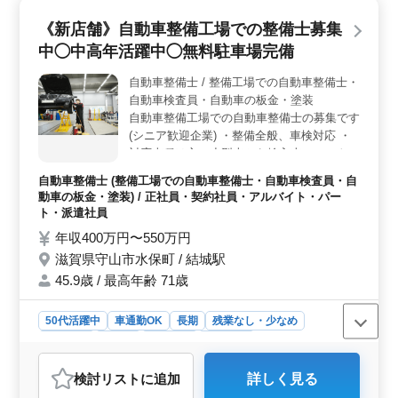
＞ 診療報酬請求の経験が必要ですが、ブランクがあっ
《新店舗》自動車整備工場での整備士募集
ても問題ありません。ベテラン経験者が求められている
中◯中高年活躍中◯無料駐車場完備
ため、これまでの経験を活かして即戦力として活躍でき
る環境です。 ＜アットホームな職場＞ 従業員数12
自動車整備士 / 整備工場での自動車整備士・
人、男女比は1:9と女性が多く、アットホームで働きやす
自動車検査員・自動車の板金・塗装
い雰囲気が特徴です。50代も活躍しており、幅広い年代
が安心して働ける職場です。
自動車整備工場での自動車整備士の募集です
(シニア歓迎企業) ・整備全般、車検対応 ・
対応車種は主に小型車から輸入車、４ｔトラ
ックなど ・車の引き取り、納車業務 ＊メカ
自動車整備士 (整備工場での自動車整備士・自動車検査員・自
ニック経験のある歓迎致します！ ＊ベテラ
動車の板金・塗装) / 正社員・契約社員・アルバイト・パー
ンメカニックも活躍してます！ ＊皆様のご
ト・派遣社員
応募お待ちしております！
年収400万円〜550万円
滋賀県守山市水保町 / 結城駅
45.9歳 / 最高年齢 71歳
50代活躍中
車通勤OK
長期
残業なし・少なめ
男性歓迎
正社員
契約社員
派遣社員
アルバイト・パート
自動車整備士
検討リスト
に追加
詳しく見る
おすすめポイント