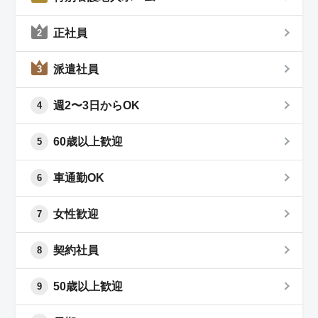
正社員
2
派遣社員
3
週2〜3日からOK
4
60歳以上歓迎
5
車通勤OK
6
女性歓迎
7
契約社員
8
50歳以上歓迎
9