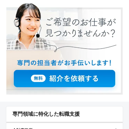
してくれる職場なので、家庭との両立を考えている方に
とても魅力的です。マイカー通勤が可能で、無料駐車場
も完備されています。 ＜中高年層が活躍できる職場
環境＞ 中高年のスタッフが多数活躍しており、経験や
年齢を問わず働ける環境が整っています。会計事務所で
の経験を活かして、税理士補助や経理事務、入力事務な
ど幅広い業務に挑戦できます。年数やブランクは不問の
ため、再スタートを考えている方にもおすすめで
す。 ＜安心の雇用条件＞ 時給1,200円～1,800円と
高めの設定で、通勤手当も上限なしで支給されます。さ
らに土日祝日やお盆・年末年始の休暇が充実しており、
オンとオフのメリハリをつけて働けます。福利厚生も整
っているため、安心して長期的に勤務できる環境です。
専門領域に特化した転職支援