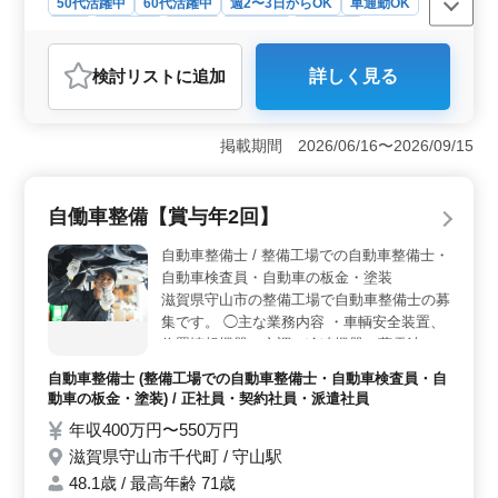
るため、通勤に関する負担が軽減されます。社会保険も
50代活躍中
60代活躍中
週2〜3日からOK
車通勤OK
完備されており、雇用・労災・健康・厚生年金がしっか
長期
女性歓迎
正社員
契約社員
派遣社員
りと整っているため、長期的な安心感が得られる職場で
アルバイト・パート
介護福祉士・介護スタッフ
す。
検討リスト
に追加
詳しく見る
おすすめポイント
＜車通勤の利便性＞ 車通勤が可能で、通勤の際の利便
性が高いです。公共交通機関のアクセスが限られている
掲載期間 2026/06/16〜2026/09/15
地域の方にとっても、通勤がしやすいです。 ＜シフ
ト制での柔軟な勤務＞ シフト制を採用しており、週3日
以上からの勤務が相談可能です。これにより、ライフス
自働車整備【賞与年2回】
タイルに合わせた勤務が可能で、ワークライフバランス
を保ちやすい環境が整っています。 ＜幅広い年齢層
自動車整備士 / 整備工場での自動車整備士・
の活躍＞ 60代も活躍中で、幅広い年齢層が活躍する職
自動車検査員・自動車の板金・塗装
場環境です。経験豊富なベテランから学ぶ機会も多く、
滋賀県守山市の整備工場で自動車整備士の募
キャリアアップを目指す方にも適した職場です。
集です。 ◯主な業務内容 ・車輌安全装置、
位置情報機器、空調、冷凍機器、蓄電池、バ
ッテリ ー、ＡＶ機器のメンテナンス、取付
自動車整備士 (整備工場での自動車整備士・自動車検査員・自
・トラブルシューティング時の整備業務全般
動車の板金・塗装) / 正社員・契約社員・派遣社員
・お客さんの見積もり対応 ＜こんな装置を
年収400万円〜550万円
取付・修理します＞ 電気自動車、ハイブリ
滋賀県守山市千代町 / 守山駅
ッド車、エンジン車の始動装置・充電装置、
バッテリー等こんな類の全ての装置が当社の
48.1歳 / 最高年齢 71歳