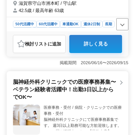
滋賀県守山市洲本町 / 守山駅
問い合わせを！
42.5歳 / 最高年齢 63歳
50代活躍中
60代活躍中
車通勤OK
週休2日制
長期
女性歓迎
正社員
契約社員
派遣社員
アルバイト・パート
調理師・調理補助・スタッフ
検討リスト
に追加
詳しく見る
おすすめポイント
＜働きやすさ＞ 週休2日制と年間休日120日で、プライ
ベートを大切にしながら働けます。マイカー通勤OKで通
掲載期間 2026/06/16〜2026/09/15
勤のストレスも軽減。長期間勤務が可能な、安心感ある
職場ます。 ＜仕事内容＞ 福祉施設内の調理スタッ
フとして、食事の調理から盛り付け、配膳、食器洗浄ま
脳神経外科クリニックでの医療事務募集〜
で幅広い業務を担当。経験を活かせる職場です。ブラン
ベテラン経験者活躍中！出勤3日以上から
クのある方も歓迎です。 ＜キャリアチャンス＞ 中
高年・60代の方まで、幅広い世代が活躍中。 年齢関係
でOK〜
なく、調理経験を生かしキャリアを築けます。
医療事務・受付 / 病院・クリニックでの医療
事務・受付
脳神経外科クリニックにて医療事務募集で
す。 週3日以上勤務可能な方歓迎致します。
シニア層も活躍中です！ 【業務内容】 ・受