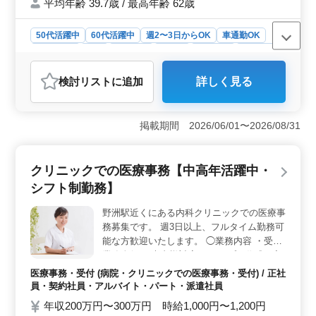
平均年齢 39.7歳 / 最高年齢 62歳
す！
50代活躍中
60代活躍中
週2〜3日からOK
車通勤OK
週休2日制
長期
女性歓迎
正社員
契約社員
派遣社員
アルバイト・パート
介護福祉士・介護スタッフ
検討リスト
に追加
詳しく見る
おすすめポイント
＜経験豊富なシニア介護士が活躍できる職場＞ 特別養
護老人ホームでの介護士のお仕事です。食事介助や排泄
掲載期間 2026/06/01〜2026/08/31
介助などの介助業務からレクリエーションやリハビリテ
ーションサポートまで、多岐にわたる業務を担当しま
す。また、書類作成や家族との相談、助言など、裏方業
クリニックでの医療事務【中高年活躍中・
務も重要です。 ＜シニア世代の経験を大切に＞ 50
シフト制勤務】
代以上の経験豊富な介護士が積極的に採用されていま
す。経験を活かして、安心して働ける環境が整っていま
野洲駅近くにある内科クリニックでの医療事
す。また車通勤が可能であり、交通費も支給されるた
務募集です。 週3日以上、フルタイム勤務可
め、通勤の負担が軽減されます。 ＜柔軟な働き方と
福利厚生＞ 週3〜5日の勤務や、多彩な勤務時間帯から
能な方歓迎いたします。 ◯業務内容 ・受付
選択できます。また、社会保険完備や交通費支給などの
業務全般 ・患者様対応 ・レセプト作成・入
福利厚生も充実しています。経験を活かして、安定した
力業務 等 ＊40代以上歓迎 ＊シニア活躍中
医療事務・受付 (病院・クリニックでの医療事務・受付) / 正社
収入を得ながら、充実した介護の仕事ができます。
＊車通勤可能 ベテランのスタッフさん募集
員・契約社員・アルバイト・パート・派遣社員
しております、お気軽にご応募下さい！
年収200万円〜300万円 時給1,000円〜1,200円