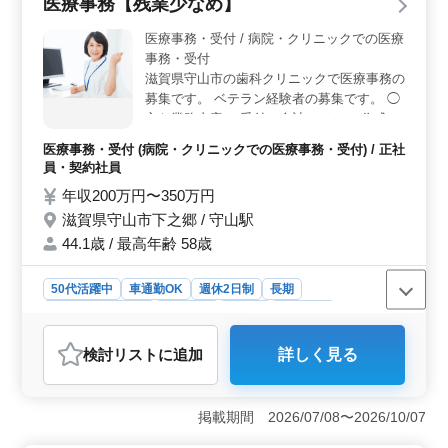
医療事務【残業少なめ】
す。 ＜通勤の利便性＞ 車通勤が可能で、無料駐車
場も完備されており、守山市周辺にお住まいの方には大
医療事務・受付 / 病院・クリニックでの医療
変便利です。守山駅からも近く、公共交通機関での通勤
事務・受付
も選択できるため、どんな通勤スタイルにも対応できる
滋賀県守山市の歯科クリニックで医療事務の
柔軟な環境です。 ＜経験が活かせる＞ 資格は不問
募集です。 ベテラン経験者の募集です。 ◯
ですが、診療報酬請求の経験があれば応募が可能です。
主な業務内容 ・受付、会計 ・カルテ作成、
ブランクがあっても積極的に採用されるため、過去の経
電子カルテ入力 ・レセプト業務 ・診療補助
験を活かしながら新たな環境で再スタートを切りやすい
医療事務・受付 (病院・クリニックでの医療事務・受付) / 正社
業務 等 ブランクOK！お気軽にご応募くだ
のが魅力です。経験を活かしながら、成長できるチャン
員・契約社員
さい！ アットホームで働きやすい職場で
スがあります。
年収200万円〜350万円
す。
滋賀県守山市下之郷 / 守山駅
44.1歳 / 最高年齢 58歳
50代活躍中
車通勤OK
週休2日制
長期
残業なし・少なめ
女性歓迎
正社員
契約社員
医療事務・受付
検討リスト
に追加
詳しく見る
おすすめポイント
＜安定した就業環境＞ この求人は週休2日制で、残業が
月平均5時間と非常に少ないため、ワークライフバランス
掲載期間 2026/07/08〜2026/10/07
を重視される方に最適です。車通勤が可能で、駐車場が
無料なのも嬉しいポイントです。 ＜経験を活かせる