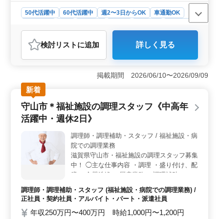
50代活躍中
60代活躍中
週2〜3日からOK
車通勤OK
週休2日制
長期
女性歓迎
正社員
契約社員
派遣社員
アルバイト・パート
介護福祉士・介護スタッフ
検討リスト
に追加
詳しく見る
おすすめポイント
＜アクセスと勤務の柔軟性＞ 近江八幡市のこの施設は
アクセスが良好で、車通勤も可能です。週2〜3日からの
掲載期間 2026/06/10〜2026/09/09
勤務が可能なシフト制を取り入れており、働きやすい環
新着
境を提供しています。 ＜シニア世代の活躍と福利厚
生＞ 50代、60代も在籍しておりで、シニア世代のスタ
守山市＊福祉施設の調理スタッフ《中高年
ッフが経験と知識を活かし活躍しています。また、雇
活躍中・週休2日》
用・労災・健康・厚生の社会保険が完備されており、安
心して働けるサポート体制があります。 ＜職場環境
調理師・調理補助・スタッフ / 福祉施設・病
＞ 男女比が3:7と女性が多く活躍している職場です。
院での調理業務
職場はアットホームな雰囲気で、受動喫煙対策がしっか
りと行われている禁煙環境で、働きやすい職場環境が整
滋賀県守山市・福祉施設の調理スタッフ募集
っています。
中！ ◯主な仕事内容 ・調理 ・盛り付け、配
膳 ・食器洗浄 ・厨房業務 ・調理補助 ＊週
休2日（シフト制）、年間休日120日 ＊マイ
調理師・調理補助・スタッフ (福祉施設・病院での調理業務) /
カー通勤OK！（無料駐車場あり） ＊社会保
正社員・契約社員・アルバイト・パート・派遣社員
険完備 今までのご経験を活かせる職場で
年収250万円〜400万円 時給1,000円〜1,200円
す！ ブランク有でもご応募可能。 まずはお