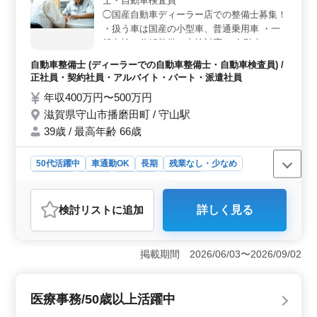
士・自動車検査員
も完備されています。 ＜働きやすい環境＞ 社会保
◯国産自動車ディーラー店での整備士募集！
険完備で、清潔感溢れる職場環境が整っています。休暇
・扱う車は国産の小型車、普通乗用車 ・一
制度も充実し、仕事と休憩のバランスがとれた勤務が可
般点検、分解整備、車検対応 ・自動車の納
能です。
車作業に関わる業務 ・自動車電装品の修
自動車整備士 (ディーラーでの自動車整備士・自動車検査員) /
理、取り付け ＊整備士として長く働いてき
正社員・契約社員・アルバイト・パート・派遣社員
た50代の方を募集中！ ＊自動車整備、検査
年収400万円〜500万円
経験のある方歓迎致します！ ＊今までの経
滋賀県守山市播磨田町 / 守山駅
験を活かして働きませんか？ご応募お待ちし
ております
39歳 / 最高年齢 66歳
50代活躍中
車通勤OK
長期
残業なし・少なめ
男性歓迎
正社員
契約社員
派遣社員
アルバイト・パート
自動車整備士
検討リスト
に追加
詳しく見る
おすすめポイント
＜地域密着の働きやすさ＞ 守山市の国産自動車ディー
ラーでの整備士募集中です！地域に密着し、自動車整備
掲載期間 2026/06/03〜2026/09/02
経験10年以上のベテラン50代の方も大歓迎です。地元の
方々に信頼され、安心して働ける環境です。 ＜経験
者のキャリアアップ＞ 扱う車は国産の小型車や普通乗
医療事務/50歳以上活躍中
用車で、一般点検から分解整備、車検対応まで多岐にわ
たり、自動車電装品の修理や取り付けも行います。これ