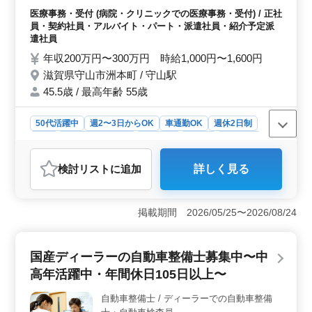
付、会計 ・カルテ作成 ・電子カルテ入力 ・
医療事務・受付 (病院・クリニックでの医療事務・受付) / 正社
診療補助 ＊社会保険完備 ＊清潔感溢れる職
員・契約社員・アルバイト・パート・派遣社員・紹介予定派
場環境 医療事務、医療秘書、クラーク等今
遣社員
までの経験を活かして働ける方を募集！ 皆
年収200万円〜300万円 時給1,000円〜1,600円
様のご応募お待ちしております。
滋賀県守山市洲本町 / 守山駅
45.5歳 / 最高年齢 55歳
50代活躍中
週2〜3日からOK
車通勤OK
週休2日制
長期
残業なし・少なめ
女性歓迎
正社員
契約社員
派遣社員
紹介予定派遣社員
アルバイト・パート
検討リスト
に追加
詳しく見る
医療事務・受付
おすすめポイント
＜経験者活躍の場＞ ベテランの医療事務経験者にとっ
掲載期間 2026/05/25〜2026/08/24
て、今回の募集は最適です。これまでの経験を活かし、
レセプト実務や電子カルテ入力などの業務で力を発揮で
きるます。シニア層も活躍している職場です。 ＜柔
国産ディーラーの自動車整備士募集中〜中
軟な勤務条件＞ 週3日以上の勤務から可能で、出勤日や
高年活躍中・年間休日105日以上〜
時間帯の相談も可能です。多様な雇用形態があり、正社
員、契約社員、アルバイト・パート、派遣社員、紹介予
自動車整備士 / ディーラーでの自動車整備
定派遣社員から選べます。車通勤が可能で、無料駐車場