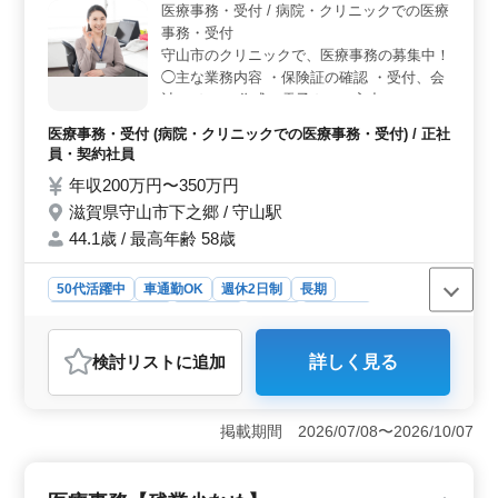
医療事務・受付 / 病院・クリニックでの医療
までの経験を活かして、キャリアを更に高めません
事務・受付
か？ ＜働きやすいシフトと手厚い福利厚生＞ 週5〜
守山市のクリニックで、医療事務の募集中！
6日の柔軟な働き方で、残業は月10時間以内です。通勤手
◯主な業務内容 ・保険証の確認 ・受付、会
当全額支給、年2回の賞与、雇用・労災・健康・厚生にも
計 ・カルテ作成、電子カルテ入力 ・レセプ
配慮されています。駐車場無料完備で、自動車通勤もス
ト業務 ブランクOK！お気軽にご応募くださ
ムーズです。
医療事務・受付 (病院・クリニックでの医療事務・受付) / 正社
い！ ※マイカー通勤可 ※残業なし シニア世
員・契約社員
代のベテランスタッフも活躍中です。 アッ
年収200万円〜350万円
トホームで働きやすい職場です。
滋賀県守山市下之郷 / 守山駅
44.1歳 / 最高年齢 58歳
50代活躍中
車通勤OK
週休2日制
長期
残業なし・少なめ
女性歓迎
正社員
契約社員
医療事務・受付
検討リスト
に追加
詳しく見る
おすすめポイント
＜働きやすさ＞ 週休2日制で、残業がほぼなく、ワーク
ライフバランスを保ちやすい環境です。50代以上のスタ
掲載期間 2026/07/08〜2026/10/07
ッフが活躍しており、シニア世代の方でも安心して働け
ます。アットホームな職場環境で、スタッフ同士のコミ
ュニケーションも円滑なので、ストレスフリーな職場で