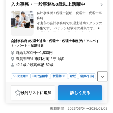
扱っており、多くの経験と知識を積むことができます。
入力事務・一般事務/50歳以上活躍中
レセプト業務やクラーク業務など、多岐にわたる業務を
通じて経験を活かせます。 ＜勤務時間＞ 週3〜5日
会計事務所 / 税理士補助・税理士・税理士事
の勤務であり、勤務と休息のバランスを取りやすい環境
務所
です。また、医療事務関連資格保有者を優遇するなど、
守山市の会計事務所で税理士補助スタッフの
従業員のスキルを評価する体制が整っています。
募集です。 ベテラン経験者の募集です。 ■
税理士補助業務 ・経理事務 ・入力事務 ＊マ
イカー通勤時の駐車場代：無料 急な家事都
会計事務所 (税理士補助・税理士・税理士事務所) / アルバイ
合や学校行事等もご相談ください。柔軟に対
ト・パート・派遣社員
応します。 それぞれのライフスタイルに合
時給1,200円〜1,800円
った働き方を目指しています！
滋賀県守山市阿村町 / 守山駅
42.1歳 / 最高年齢 62歳
50代活躍中
60代活躍中
車通勤OK
駅近
週休2日制
長期
残業なし・少なめ
女性歓迎
派遣社員
アルバイト・パート
会計事務所
検討リスト
に追加
詳しく見る
おすすめポイント
＜柔軟な働き方が可能＞ 週3～5日の勤務や1日4時間程
度からの勤務が可能で、ライフスタイルに合わせた働き
掲載期間 2026/06/04〜2026/09/03
方ができます。急な家事や学校行事などにも柔軟に対応