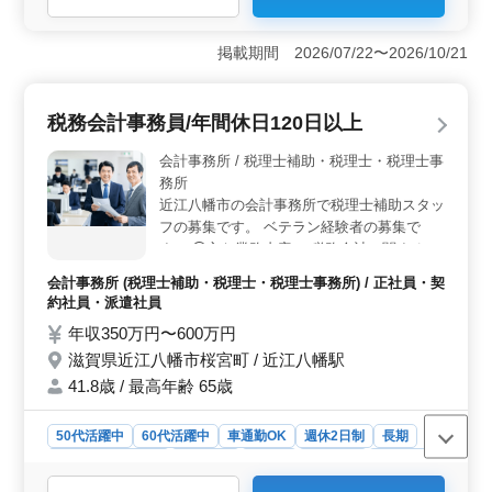
の方を求めており、経験豊富なシニア層は大いに歓迎さ
れる環境です。特に建築施工管理経験20年以上の方に
掲載期間 2026/07/22〜2026/10/21
は、条件面で優遇があります。 ＜安心の待遇＞ 年
収300万円〜500万円、全額支給の交通費や作業着の支給
など、働きやすい環境が整っています。車通勤も可能で
税務会計事務員/年間休日120日以上
す。 ＜積極的なご応募をお待ちしています＞ 経験
豊富な方のご応募をお待ちしています。木造住宅施工管
会計事務所 / 税理士補助・税理士・税理士事
理業務に携わりたい方は、ぜひお問い合わせください。
務所
近江八幡市の会計事務所で税理士補助スタッ
フの募集です。 ベテラン経験者の募集で
す。 ◯主な業務内容 ・税務会計に関する書
類の作成 ・文書・伝票等の作成、整理、フ
会計事務所 (税理士補助・税理士・税理士事務所) / 正社員・契
ァイリング ・顧客企業訪問時の会計帳簿の
約社員・派遣社員
監査業務 ＊年間休日120日以上 ＊お盆・年
年収350万円〜600万円
末年始・ＧＷ休暇あり ＊駐車場使用料無料
滋賀県近江八幡市桜宮町 / 近江八幡駅
＊ガソリン代支給（１０円／１ｋｍ） 担当
者が企業情報をしっかり引き継ぎますので、
41.8歳 / 最高年齢 65歳
スムーズに業務慣れる事が可能です。 充実
した研修制度がありますのでご安心くださ
50代活躍中
60代活躍中
車通勤OK
週休2日制
長期
い。 ご応募お待ちしています。
残業なし・少なめ
女性歓迎
正社員
契約社員
派遣社員
会計事務所