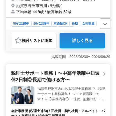
百万円〜数十億円程度 ・施工管理、積算、
することができます。
滋賀県野洲市吉川 / 野洲駅
書類作成、施工図修正程度 ・発注者との打
ち合わせ、近隣住民対応、社内会議 等 ＊備
平均年齢 44.9歳 / 最高年齢 62歳
考＊ ・車通勤可能(無料駐車場完備) ・交通
費：全額支給 ・作業着等支給 ・資格手当支
50代活躍中
60代活躍中
車通勤OK
長期
女性歓迎
給あり 50代以上活躍中企業です！ 年齢より
正社員
契約社員
派遣社員
施工管理
経験を重視している企業なので、是非今まで
の経験を生かしてください！
おすすめポイント
検討リスト
に追加
詳しく見る
＜土木施工管理管理技師募集＞ 滋賀県野洲市に位置す
る建設業では、土木施工管理技士の方を募集していま
す。公共と民間の工事案件に携わり、幅広い業務を担当
掲載期間 2026/06/30〜2026/09/29
します。具体的には、土木施工管理、積算、書類作成、
施工図修正などが含まれます。 ＜福利厚生充実＞
年収は400万円から600万円、月給は35万円から50万円と
税理士サポート業務！〜中高年活躍中◎週
なっており、交通費は全額支給されます。また、車通勤
が可能であり、無料駐車場も完備されています。さら
休2日制◎長期で働ける方〜
に、作業着の支給や資格手当の支給など、福利厚生が充
実しています。 ＜募集条件＞ 応募には2級土木施工
滋賀県野洲市内にある税理士事務所で、税理
管理技士以上の資格と普通自動車免許が必要です。ま
士サポート業務募集！ シニア層活躍中で
た、土木施工管理の経験が5年以上必要とされています。
す！☆ ◯業務内容◯ ・仕訳、記帳代行 ・年
週5〜6日の勤務であり、月20時間程度の残業もあります
末調整、給与計算 ・決算業務 ・申告書作成
が、安定した環境で働くことが可能です。
・月次巡回監査 ・税務相談 能力に合わせ、
会計事務所 (税理士補助) / 正社員・契約社員・アルバイト・パ
お仕事をお願いしていきますのでブランクあ
ート・派遣社員・紹介予定派遣社員