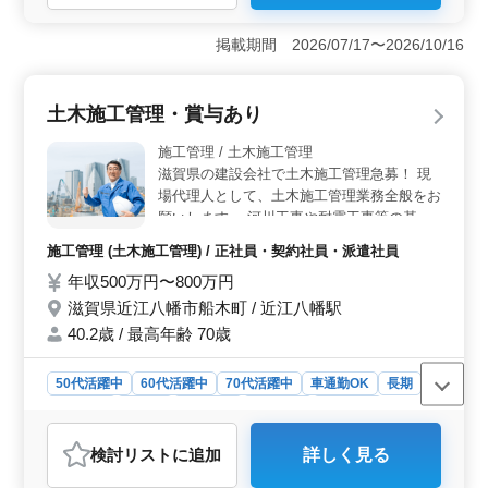
＜高収入と充実の福利厚生＞ 年収400万〜520万円の魅
力的な給与があり、通勤手当全額支給、さらに賞与も年2
掲載期間 2026/07/17〜2026/10/16
回支給されます。雇用・労災・健康・厚生などの福利厚
生も充実しており、安定した生活を築くことができま
す。 ＜豊富な経験が活かせる業務内容＞ 自動車整
土木施工管理・賞与あり
備経験10年以上を求めるため、ベテランメカニックも活
躍できる環境です。小型車から輸入車、4tトラックなど、
施工管理 / 土木施工管理
幅広い車種の整備や車検対応を担当し、車の引き取りや
滋賀県の建設会社で土木施工管理急募！ 現
納車業務も行います。経験豊富な方々が活躍できる環境
場代理人として、土木施工管理業務全般をお
が整っています。 ＜シニア世代も歓迎する働きやす
願いします。 河川工事や耐震工事等の基礎
い環境＞ 中高年の方々が活躍できる環境であり、無料
工事にかかる施工管理をしていただきます。
駐車場が完備されているため、通勤もストレスなく行え
施工管理 (土木施工管理) / 正社員・契約社員・派遣社員
◯主な業務内容 ・工事の進捗管理、コスト
ます。週5〜6日の柔軟な就業日数や、シフト制の休日な
年収500万円〜800万円
管理、安全管理、品質管理 ・発注者との打
ど、働きやすい条件が整っています。さらに、シフト制
ち合わせ ・積算 ・職人、資材の手配 ・施工
の休日や夏季休業、年末年始などの長期休暇も取得でき
滋賀県近江八幡市船木町 / 近江八幡駅
るため、ワークライフバランスも充実させられます。
図の作成・修正 ・書類作成、近隣住民対
40.2歳 / 最高年齢 70歳
応、社内会議 など ＊専門工事になりますの
で現場研修があります。 ※年間休日129日
50代活躍中
60代活躍中
70代活躍中
車通勤OK
長期
※車通勤可能 現在50歳以上のベテランも活
男性歓迎
正社員
契約社員
派遣社員
施工管理
躍している企業です。 今までの経験を活か
して頂ける方、ぜひご応募ください！
おすすめポイント
検討リスト
に追加
詳しく見る
＜安定した高収入と充実した福利厚生＞ 年収500万円〜