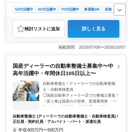
扱 いです。 ＊マイカー通勤：無料駐車場あ
り ＊職務手当あり ＊売上手当あり ベテラン
50代活躍中
60代活躍中
70代活躍中
車通勤OK
長期
メカニックとして培ってきた技術を、存分に
残業なし・少なめ
男性歓迎
正社員
契約社員
派遣社員
活かせる職場です！
自動車整備士
検討リスト
に追加
詳しく見る
おすすめポイント
＜ベテランの技術を活かせる職場＞ この求人は、3級自
動車整備士以上の資格が求められ、整備士としての経験
掲載期間 2026/07/08〜2026/10/07
を存分に発揮できる環境です。電気自動車からエンジン
車まで、幅広い車輌装置に関わるため、技術力を磨き続
けることが可能です。 ＜充実した福利厚生と高い収
国産ディーラーの自動車整備士募集中〜中
入＞ 年収400万円〜550万円、賞与年2回（2.5ヶ月分）
高年活躍中・年間休日105日以上〜
と、整備士としては高い給与が期待できます。さらに、
退職金制度や売上手当など、充実した福利厚生が魅力で
自動車整備士 / ディーラーでの自動車整備
す。 ＜幅広い年代が活躍中＞ 50代、60代、さらに
士・自動車検査員
は70代も活躍している職場で、経験豊富な方が長期的に
働ける環境です。車通勤が可能で無料駐車場が完備され
◯国産自動車ディーラー店での整備士募集！
ているため、通勤の負担も少なく快適に働けます。
・扱う車は国産の小型車、普通乗用車 ・一
般点検、分解整備、車検対応 ・自動車の納
車作業に関わる業務 ・自動車電装品の修
自動車整備士 (ディーラーでの自動車整備士・自動車検査員) /
理、取り付け ＊整備士として長く働いてき
正社員・契約社員・アルバイト・パート・派遣社員
た50代の方を募集中！ ＊自動車整備、検査
年収400万円〜500万円
経験のある方歓迎致します！ ＊今までの経