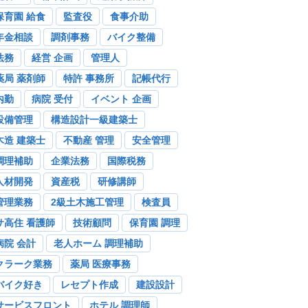
保育園 給食
監査役
食事介助
年金相談
調剤事務
バイク整備
法務
経営 企画
管理人
薬局 薬剤師
特許 事務所
記帳代行
内勤
病院 受付
イベント 企画
設備管理
構造設計一級建築士
木造 建築士
不動産 管理
安全管理
調理補助
企業法務
国際税務
人材開発
資産税
研修講師
管理業務
2級土木施工管理
検査員
サ高住 看護師
技術顧問
保育園 調理
病院 会計
老人ホーム 調理補助
クラーク業務
薬局 医療事務
バイク好き
レセプト作成
建設設計
サービスフロント
ホテル 調理師