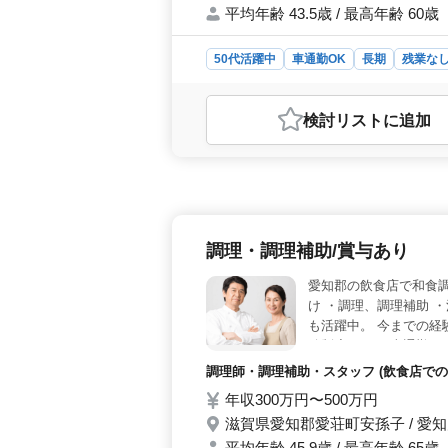
平均年齢 43.5歳 / 最高年齢 60歳
50代活躍中
車通勤OK
長期
残業な
おすすめポイント
＜働きやすい環境＞ 残業少なめの勤
検討リスト
に追加
に安定して働きながら、これまでの
＞ 調剤薬局での受付事務や処方せん
酬請求の知識や経験を活かし、即戦
場を完備しており、マイカー通勤が可
整っており、安心して長く働ける環境
調理・調理補助/賞与あり
愛知郡の飲食店で和食調
け ・調理、調理補助 
も活躍中。 今までの経
給制度あり ＊車通勤OK
調理師・調理補助・スタッフ (飲食店での
年収300万円〜500万円
滋賀県愛知郡愛荘町安孫子 / 愛
平均年齢 45.9歳 / 最高年齢 65歳