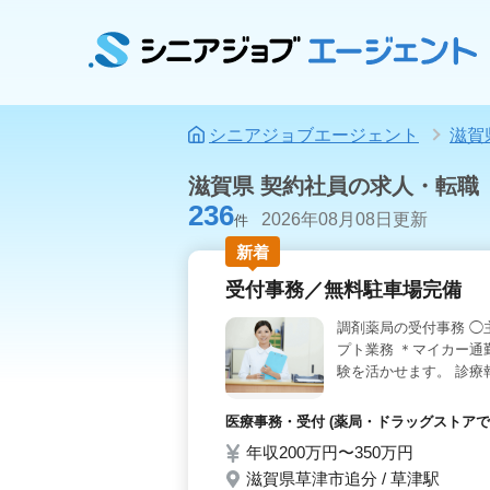
シニアジョブエージェント
滋賀
滋賀県 契約社員の求人・転職
236
2026年08月08日更新
件
新着
受付事務／無料駐車場完備
調剤薬局の受付事務 ◯
プト業務 ＊マイカー通
験を活かせます。 診療
医療事務・受付 (薬局・ドラッグストアで
年収200万円〜350万円
滋賀県草津市追分 / 草津駅