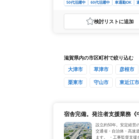
50代活躍中
60代活躍中
車通勤OK
建設コンサルタント
おすすめポイント
検討リスト
に追加
＜経験者歓迎の土木技術者募集＞ 滋
者を募集しています。官公庁のサポー
す。経験豊富な方や建設コンサルタン
身赴任可能な方も歓迎です。 ＜幅
請負工事の資料作成、施工状況の確認
す。また設計図書と工事現場の確認
滋賀県内の市区町村で絞り込む
待遇と福利厚生＞ 年収550万円〜6
厚生年金・雇用保険・労災保険などの
大津市
草津市
彦根市
利で、社用車の支給もございます。
栗東市
守山市
東近江
宿舎完備。発注者支援業務《
設立約50年。安定経営
交通省・自治体・高速
ます。 ・工事監督支援全