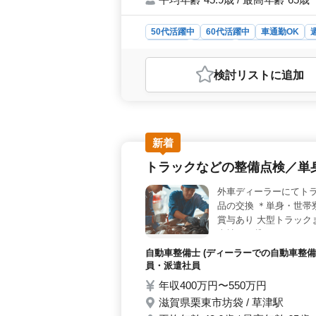
50代活躍中
60代活躍中
車通勤OK
契約社員
派遣社員
調理師・調理補助
おすすめポイント
検討リスト
に追加
＜経験活かせる環境＞ 年齢問わず活
れば、今までのスキルを存分に活かせ
な環境です。 ＜安定した福利厚生＞
もあり。正社員雇用で、安定した収
週休2日制で残業が少なく、車通勤も
新着
的な働き方を望む方におすすめです。
トラックなどの整備点検／単
外車ディーラーにてトラ
品の交換 ＊単身・世帯
賞与あり 大型トラック
当社にお貸しください
自動車整備士 (ディーラーでの自動車整備
員・派遣社員
年収400万円〜550万円
滋賀県栗東市坊袋 / 草津駅