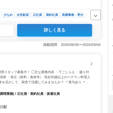
し・少なめ
女性歓迎
正社員
契約社員
医療事務・受付
務環境で、業務後の時間も確保しやすい職場です。長期的
詳しく見る
経験を活かして業務に取り組めます。 ＜経験を活かせる
入力、レセプト業務を担当します。これまで培った診療報
力として活躍できます。 ＜通勤＋待遇充実＞ 無料駐車
掲載期間 2026/06/05〜2026/09/04
能なため通勤しやすい環境です。社会保険など福利厚生も
です。
理スタッフ募集中！ ◯主な業務内容 ・下ごしらえ ・盛り付
・清掃 ・発注（飲料・食材等） 現在50歳以上のベテラン料理人
験を活かして、厨房で活躍してみませんか？ ＊賞与あり ＊昇
 ＊50歳以上活躍中 ＊60歳以上活躍中
調理業務) / 正社員・契約社員・派遣社員
知川駅