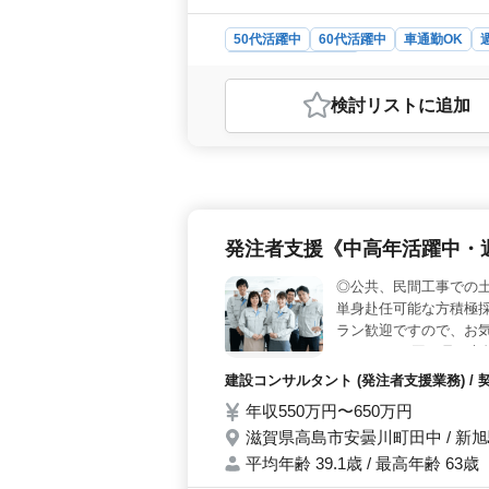
50代活躍中
60代活躍中
車通勤OK
建設コンサルタント
おすすめポイント
検討リスト
に追加
＜キャリアチャンス＞ 50代必見！
に最適なポジション。現場管理や技術
せましょう。経験豊富な方は優遇され
の快適な環境での勤務です。車通勤O
任も可能です。50代・60代の技術
＜福利厚生＞ 年収550万円〜650
発注者支援《中高年活躍中・
などの福利厚生も充実しています。安
を発揮し、業界でのリーダーシップを
◎公共、民間工事での土
単身赴任可能な方積極採
ラン歓迎ですので、お気
します。 ＊国、県、
を行う。 ＊発注者との
建設コンサルタント (発注者支援業務) / 
類作成等。 ★50代・
年収550万円〜650万円
滋賀県高島市安曇川町田中 / 新
平均年齢 39.1歳 / 最高年齢 63歳