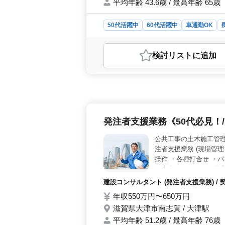
平均年齢 43.6歳 / 最高年齢 65歳
50代活躍中
60代活躍中
車通勤OK
契約社員
派遣社員
自動車整備士
おすすめポイント
検討リスト
に追加
＜寮完備で安心して働ける環境＞ 単
ら勤務できる環境です。日曜・祝日休
期的に働きやすい職場です。 ＜大
でトラックなどの車検整備、日常点検
て、大型トラックまで対応できるメ
実で安心＞ 無料駐車場完備で車通勤
発注者支援業務《50代必見！
や賞与、社会保険完備など福利厚生も
公共工事の土木施工管理
注者支援業務 (現場管理
操作 ・各種打合せ ・
ん宿舎はこちらでご用意
建設コンサルタント (発注者支援業務) / 
年収550万円〜650万円
滋賀県大津市南志賀 / 大津駅
平均年齢 51.2歳 / 最高年齢 76歳