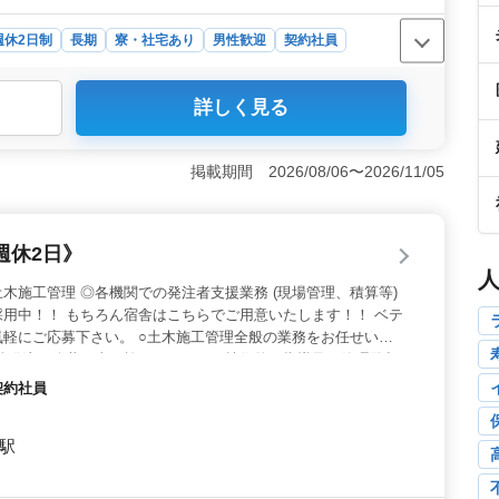
週休2日制
長期
寮・社宅あり
男性歓迎
契約社員
詳しく見る
公共工事の土木施工管理経験者や発注者支援業務経験者の方
指導、施工計画策定など、幅広い業務でキャリアを発展さ
る環境です。 ＜働きやすさ＞ 週休2日制で、大津市
掲載期間 2026/08/06〜2026/11/05
Kで移動もスムーズ。さらに寮・社宅の用意あり、単身赴
者が活躍中で、経験とスキルを存分に活かせる環境です。
万円の魅力的な給与に加え、通勤手当や健康保険・厚生年金
週休2日》
定した就業環境で、長期的なキャリアを築けます。技術力
築いていきましょう。
木施工管理 ◎各機関での発注者支援業務 (現場管理、積算等)
用中！！ もちろん宿舎はこちらでご用意いたします！！ ベテ
軽にご応募下さい。 ○土木施工管理全般の業務をお任せいた
市等発注の公共工事の施工にあたり、技術的な指導及び管理監督
打ち合わせ。 ＊パソコンによる出来高管理、写真管理、申請書
契約社員
60代の技術者歓迎いたします！！
旭駅