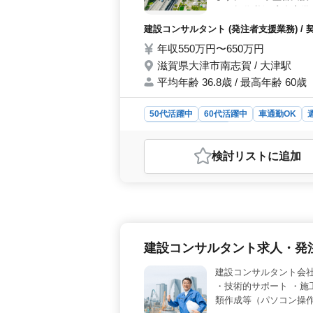
CAD操作必須 宿舎完
採用中。
建設コンサルタント (発注者支援業務) / 
年収550万円〜650万円
滋賀県大津市南志賀 / 大津駅
平均年齢 36.8歳 / 最高年齢 60歳
50代活躍中
60代活躍中
車通勤OK
建設コンサルタント
おすすめポイント
検討リスト
に追加
＜安定した環境＞ 設立から約50年
赴任も快適です。契約社員ながら年収5
務が見込める環境です。 ＜中高年向
日制で仕事とプライベートの両立が図
を充実させながら活躍が可能です。
り、土木技術者経験を活かせます。施
建設コンサルタント求人・発
ます。キャリアのさらなる発展が見込
建設コンサルタント会
・技術的サポート ・施
類作成等（パソコン操作