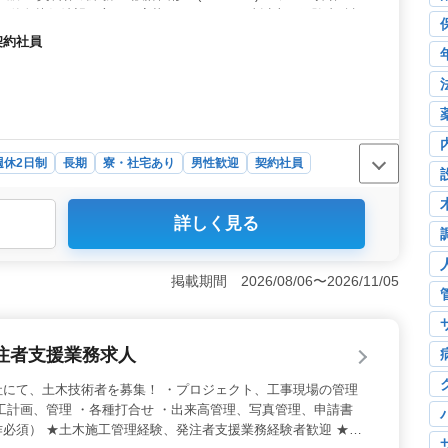
備。単身赴任希望の方もご応募ください。 50歳以上の経験者積極
契約社員
週休2日制
長期
寮・社宅あり
男性歓迎
契約社員
詳しく見る
、安定経営の建設コンサルタント企業です。宿舎完備で単身
50万円〜650万円で安定した収入を得られます。長期勤
けの働き方＞ 50代以上の経験者が活躍中です。週休2
掲載期間 2026/08/06〜2026/11/05
れます。社用車支給で通勤もスムーズです。プライベート
 ＜キャリアアップの機会＞ 公共工事の管理業務に携わ
工管理技士資格が必須であり、資格取得のサポートも行い
注者支援業務求人
めます。
社にて、土木技術者を募集！ ・プロジェクト、工事現場の管理
工計画、管理 ・各種打合せ ・出来高管理、写真管理、申請書
必須） ★土木施工管理経験、発注者支援業務経験者歓迎 ★50