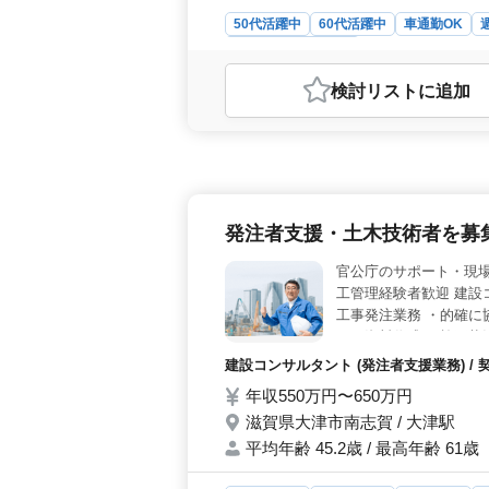
50代活躍中
60代活躍中
車通勤OK
建設コンサルタント
おすすめポイント
検討リスト
に追加
＜キャリアチャンス＞ 50代・60
ョン。経験を活かし、技術的指導や管
です。公共工事や発注者支援業務で培
す。 ＜働きやすさ＞ 週休2日制で
快適。さらに、寮・社宅の用意あり、
切にしながら、充実した生活を送れま
発注者支援・土木技術者を募
整っています。 ＜福利厚生＞ 年収
通勤手当や健康保険・厚生年金などの
官公庁のサポート・現場
を築けます。さらに、業界でのキャリ
工管理経験者歓迎 建設
工事発注業務 ・的確に
なる資料作成 ・施工状
場の確認 宿舎完備! 単
建設コンサルタント (発注者支援業務) / 
ご応募お待ちしており
年収550万円〜650万円
滋賀県大津市南志賀 / 大津駅
平均年齢 45.2歳 / 最高年齢 61歳