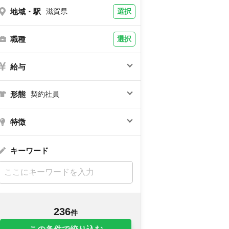
地域・駅
選択
滋賀県
職種
選択
給与
形態
契約社員
特徴
キーワード
236
件