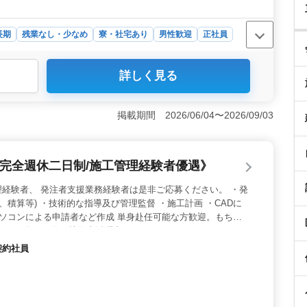
長期
残業なし・少なめ
寮・社宅あり
男性歓迎
正社員
詳しく見る
身・世帯用の寮を完備しており、生活面の負担を抑えなが
みに加えて夏季休暇や年末年始休暇、GW休暇もあり、長
型車両整備で経験を活かせる業務内容＞ 外車ディーラー
掲載期間 2026/06/04〜2026/09/03
、消耗品交換を担当します。これまでの整備経験を活かし
カニックとして技術を発揮できます。 ＜車通勤＋待遇充
が可能なため通勤負担を抑えられる環境です。交通費支給
/完全週休二日制/施工管理経験者優遇》
整っており、安心して長く働ける職場です。
経験者、 発注者支援業務経験者は是非ご応募ください。 ・発
、積算等) ・技術的な指導及び管理監督 ・施工計画 ・CADに
パソコンによる申請者など作成 単身赴任可能な方歓迎。もちろ
。 50代・60代の技術者活躍中！！
契約社員