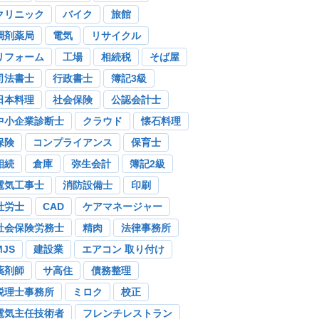
クリニック
バイク
旅館
調剤薬局
電気
リサイクル
リフォーム
工場
相続税
そば屋
司法書士
行政書士
簿記3級
日本料理
社会保険
公認会計士
中小企業診断士
クラウド
懐石料理
保険
コンプライアンス
保育士
相続
倉庫
弥生会計
簿記2級
電気工事士
消防設備士
印刷
社労士
CAD
ケアマネージャー
社会保険労務士
精肉
法律事務所
MJS
建設業
エアコン 取り付け
薬剤師
サ高住
債務整理
税理士事務所
ミロク
校正
電気主任技術者
フレンチレストラン