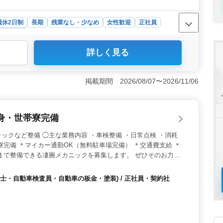
週休2日制
長期
残業なし・少なめ
女性歓迎
正社員
・スタッフ
詳しく見る
躍できる職場で、中高年のベテランも在籍。調理経験があ
ます。豊富な経験が求められるので、実力を試すには最適
 年収は高水準で、賞与年2回（計3ヶ月分）や昇給制度
掲載期間 2026/08/07〜2026/11/06
入を得ながら長期的に働けます。 ＜働きやすい条件＞
可能。長く働き続けやすい職場環境が整っています。健康
身・世帯寮完備
ックなど整備 ◯主な業務内容 ・車検整備 ・日常点検 ・消耗
寮完備 ＊マイカー通勤OK（無料駐車場完備） ＊交通費支給 ＊
まで整備できる凄腕メカニックを募集します。 ぜひそのお力を
！
士・自動車検査員・自動車の板金・塗装) / 正社員・契約社