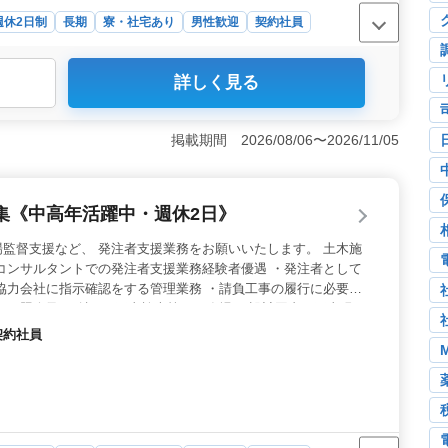
週休2日制
長期
寮・社宅あり
男性歓迎
契約社員
詳しく見る
代の技術者歓迎！ベテランが活躍できる土木施工管理のポジシ
理監督を通じて、自身のキャリアをさらに高めるチャンス
った知識と経験を存分に活用し、新たな挑戦に臨めま
掲載期間 2026/08/06〜2026/11/05
、滋賀県の美しい環境での勤務。車通勤OKで通勤時間も
単身赴任もサポート。仕事とプライベートのバランスを大
す。周囲の自然に囲まれながら、仕事に集中できる環境が
集《中高年活躍中・週休2日》
550万円〜650万円の魅力的な給与に加え、全額支給の
福利厚生も充実。安定した職場環境で、長期的なキャリア
監督支援など、 発注者支援業務をお願いいたします。 土木施
アを積む中で、専門知識やスキルの習得も期待できます。
コンサルタントでの発注者支援業務経験者優遇 ・発注者として
協力会社に指示確認をする管理業務 ・請負工事の履行に必要と
況の照会及び確認 ・工事検査等への臨場 ・設計図書と工事現
身赴任可能な方も積極採用。 50代60代の中途採用にも積極的。
契約社員
ます。