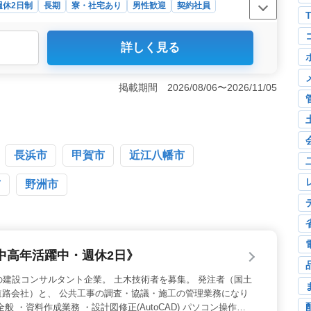
週休2日制
長期
寮・社宅あり
男性歓迎
契約社員
詳しく見る
賀県大津市南志賀で、発注者支援業務を担当する土木技術
トや現場監督支援など、多岐にわたる業務をお任せしま
トでの発注者支援業務経験者を優遇します。宿舎完備で単
掲載期間 2026/08/06〜2026/11/05
広い業務内容＞ 工事発注業務や協力会社への指示確認、
、工事検査への臨場など、多岐にわたる業務をお任せしま
など、幅広い技術を活かした業務があります。 ＜充実の
50万円の給与に加えて、全額支給の通勤手当や健康保険・
福利厚生をご用意しています。大津駅からのアクセスも便
長浜市
甲賀市
近江八幡市
市
野洲市
中高年活躍中・週休2日》
の建設コンサルタント企業。 土木技術者を募集。 発注者（国土
道路会社）と、 公共工事の調査・協議・施工の管理業務になり
般 ・資料作成業務 ・設計図修正(AutoCAD) パソコン操作、