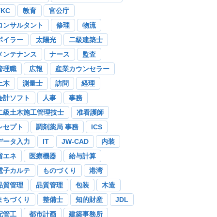
TKC
教育
官公庁
コンサルタント
修理
物流
ボイラー
太陽光
二級建築士
メンテナンス
ナース
監査
管理職
広報
産業カウンセラー
土木
測量士
訪問
経理
会計ソフト
人事
事務
二級土木施工管理技士
准看護師
レセプト
調剤薬局 事務
ICS
データ入力
IT
JW-CAD
内装
省エネ
医療機器
給与計算
電子カルテ
ものづくり
港湾
品質管理
品質管理
包装
木造
まちづくり
整備士
知的財産
JDL
配管工
都市計画
建築事務所