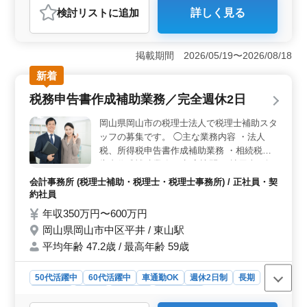
検討リスト
に追加
詳しく見る
おすすめポイント
＜税理士補助業務での安定したキャリアパス＞ 岡山市
北区の税務コンサルタント事務所で税理士補助業務の募
掲載期間 2026/05/19〜2026/08/18
集です。顧問先巡回や税務会計業務、相続税申告業務な
新着
どを担当します。経験を活かして働ける環境で、ベテラ
ン経験者歓迎です。 ＜働きやすい条件＞ 正社員・
税務申告書作成補助業務／完全週休2日
契約社員・アルバイト・パートなど、様々な雇用形態か
ら選択できます。北長瀬駅からの車通勤可で、無料駐車
岡山県岡山市の税理士法人で税理士補助スタ
場も完備されています。給与は年収300万円〜450万円
ッフの募集です。 ◯主な業務内容 ・法人
で、通勤手当や賞与も支給されます。福利厚生も充実し
税、所得税申告書作成補助業務 ・相続税申
ており、働きながらスキルを磨ける環境です。 ＜経
告書作成補助業務 ・顧客訪問 ・社用車（軽
験・資格要件＞ 日商簿記2級以上と会計事務所経験者5
四、普通車）使用 ・会計ソフトはJDL、
年以上の方が対象です。大卒以上の学歴をお持ちの方も
会計事務所 (税理士補助・税理士・税理士事務所) / 正社員・契
Assas、弥生会計を使用します。 ＊駐車場
歓迎されます。月平均での残業時間は10時間程度で仕事
約社員
無料 ＊時間外手当は別途支給 ＊通勤手当は
とプライベートの両立が可能です。
年収350万円〜600万円
会社規定により支給（通勤距離に応じて）
岡山県岡山市中区平井 / 東山駅
完全週休2日制で年間休日128日。 現在ベテ
平均年齢 47.2歳 / 最高年齢 59歳
ランスタッフも活躍している企業です。
50代活躍中
60代活躍中
車通勤OK
週休2日制
長期
女性歓迎
正社員
契約社員
会計事務所