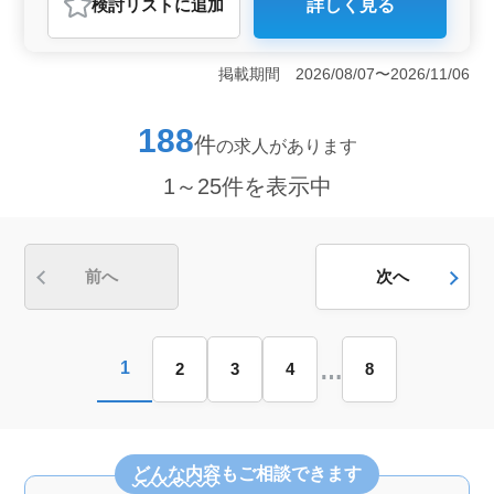
検討リスト
に追加
詳しく見る
おすすめポイント
＜中高年の活躍と若手育成＞ 中高年の方々が活躍でき
る環境を整えつつ、同時に若手への経験の伝承を重視し
掲載期間 2026/08/07〜2026/11/06
ています。経験豊富な方々が持つ知識やスキルを活か
し、若手の成長をサポートします。発注者支援業務に興
味を持つ方々、経験を活かしたい方々の応募をお待ちし
188
件
の求人があります
ています。 ＜中国地方での案件受注中＞ 中国地方
での案件が受注されており、地域密着型の業務を展開し
1～25件を表示中
ています。岡山県岡山市北区田益を拠点に活動し、地域
社会への貢献を目指します。発注者支援業務の経験者や
土木施工管理業務経験者の方々、地域への愛着を持ち、
積極的に活動したい方々のご応募をお待ちしていま
す。 ＜充実の福利厚生＞ 給与面や福利厚生面でも
前へ
次へ
働きやすい環境を提供しています。年収500万円から700
万円という好条件の中で、週休2日制や全額支給の通勤手
当、福利厚生が整っています。また、単身用宿舎の完備
もあり、遠方からの応募者にも安心して勤務していただ
…
1
2
3
4
8
けます。
どんな内容
もご相談できます