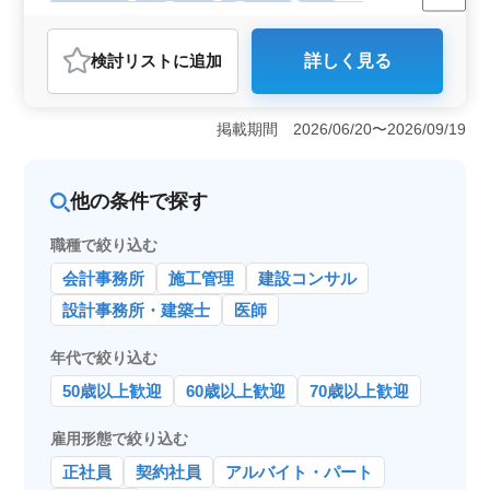
残業なし・少なめ
女性歓迎
正社員
契約社員
アルバイト・パート
看護師
検討リスト
に追加
詳しく見る
おすすめポイント
＜やりがい＞ 訪問看護の業務は、地域の高齢者や障が
いを持つ方々の自宅での生活を支える重要な役割を果た
掲載期間 2026/06/20〜2026/09/19
します。 経験を活かし看護・医療ケアを提供すること
で、やりがいもひとしおです。 ＜専門スキルの活用
と向上＞ 看護師実務経験5年以上の経験者を募集しま
他の条件で探す
す。 訪問看護は多様な医療ニーズに対応するため、経
験を活かせ、専門スキルの更なる向上もできます。
職種で絞り込む
＜働きやすい環境＞ 車通勤可能で社会保険完備、残業
が少なめという条件で、働きやすいです。プライベート
会計事務所
施工管理
建設コンサル
の時間も大切にできる職場環境です。
設計事務所・建築士
医師
年代で絞り込む
50歳以上歓迎
60歳以上歓迎
70歳以上歓迎
雇用形態で絞り込む
正社員
契約社員
アルバイト・パート