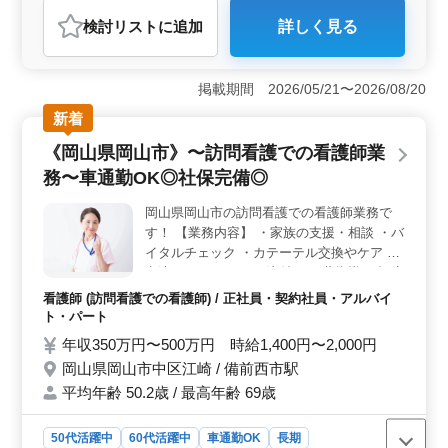
アルバイト・パート
会計事務所
検討リスト
に追加
詳しく見る
おすすめポイント
＜安定した環境での勤務＞ 本求人では、土日祝休みで
残業がないため、プライベートを重視した働き方が可能
掲載期間 2026/05/21〜2026/08/20
です。また、賞与制度があり、アルバイト・パートでも
新着
安定した収入を期待できます。長期的に働きやすい環境
が整っている点が魅力的です。 ＜経験を活かせるポ
《岡山県岡山市》〜訪問看護での看護師業
ジション＞ 会計事務所での実務経験が活かせる業務内
務〜車通勤OK◎社保完備◎
容が中心です。特に税務申告書の作成や税務相談業務と
いった専門スキルを活かせる場が多く、キャリアの深化
岡山県岡山市の訪問看護での看護師業務で
が見込めます。年齢不問で、50代や60代も活躍中の職場
す！ 【業務内容】 ・家族の支援・相談 ・バ
です。 ＜通勤の利便性＞ 車通勤が可能で、通勤手
当も支給されるため、通勤ストレスを軽減できます。勤
イタルチェック ・カテーテル交換やケア ・
務地は清輝橋駅からもアクセス可能で、公共交通機関と
点滴 ・インシュリン注射 ・服薬指導 ・褥瘡
車の両方での通勤が選べる点も柔軟性に富んでいます。
（床ずれ）の予防 ・認知症と精神疾患のケ
看護師 (訪問看護での看護師) / 正社員・契約社員・アルバイ
ア ・医療機器の管理・指導 ・ターミナルケ
ト・パート
ア ＊中高年活躍中 ＊車通勤OK ＊社会保険
年収350万円〜500万円 時給1,400円〜2,000円
完備 ＊経験者優遇 若いスタッフが経験者の
岡山県岡山市中区江崎 / 備前西市駅
力を必要としています！ 年齢ではなく経験
平均年齢 50.2歳 / 最高年齢 69歳
のあるベテラン層を待ってます。ぜひご応募
下さい！
50代活躍中
60代活躍中
車通勤OK
長期