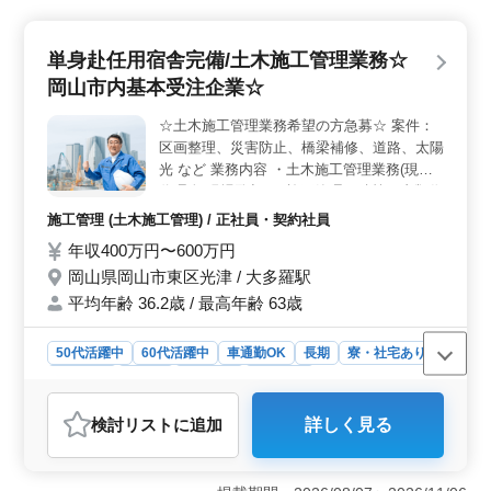
の方は大歓迎です。調査や施工の管理、資料作成など幅
広い業務に携わることができます。 ＜働きやすい環
単身赴任用宿舎完備/土木施工管理業務☆
境での勤務＞ 週休2日制で、土日祝はしっかり休めま
す。また車通勤が可能であり、社用車支給もあります。
岡山市内基本受注企業☆
さらに、寮や社宅が完備されているので、遠方からの方
でも安心して働くことができます。 ＜優遇条件と福
☆土木施工管理業務希望の方急募☆ 案件：
利厚生＞ 資格を持つ方や、60代の技術者も活躍中で
区画整理、災害防止、橋梁補修、道路、太陽
す。給与は年収550万円〜650万円で、通勤手当や福利厚
光 など 業務内容 ・土木施工管理業務(現場
生も充実しています。岡山市北区の自然豊かな環境で、
代理人/現場監督) ・施工管理、積算、書類作
安定した雇用形態で働くことができます。
成、施工図チェック ・打合せ参加、近隣住
施工管理 (土木施工管理) / 正社員・契約社員
民対応 など 備考 ・単身用宿舎完備(他県か
年収400万円〜600万円
らお越し頂いても問題ありません) ・帰省費
岡山県岡山市東区光津 / 大多羅駅
用：3ヶ月1回支給 ・生活家電等備え付け ・
車通勤可能 ・交通費：全額支給 ・作業着支
平均年齢 36.2歳 / 最高年齢 63歳
給 ・資格手当あり ＊面談場所：岡山県岡山
市東区の本社で行います。 →面談時交通費
50代活躍中
60代活躍中
車通勤OK
長期
寮・社宅あり
は自己負担でお願いします ＊土木施工管理
女性歓迎
正社員
契約社員
施工管理
業務経験者年齢問いません募集中 お気軽に
応募ください
おすすめポイント
検討リスト
に追加
詳しく見る
＜地域特化サポート＞ 岡山市内の建設プロジェクトに
参加することで地域社会の発展に直接貢献できます。地
域住民の安全や快適な生活を支えるための施設整備や災