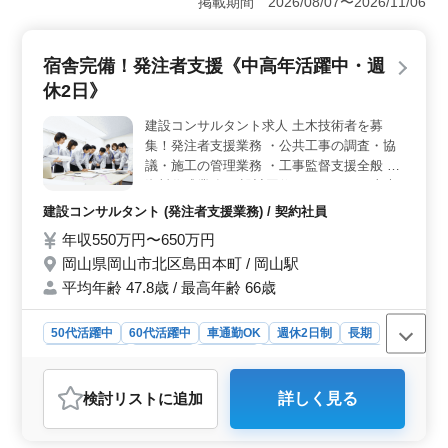
掲載期間 2026/08/07〜2026/11/06
害防止などの重要な業務に携わることができます。
＜充実の福利厚生＞ 単身赴任用の宿舎が完備されてお
り、他県からの応募者も歓迎されています。さらに帰省
宿舎完備！発注者支援《中高年活躍中・週
費用の支給や生活家電の備え付けなど快適な環境が整っ
ています。交通費や作業着の支給、資格手当なども充実
休2日》
しており、安心して働くことができます。 ＜高度な
技術が活かせる＞ 土木施工管理経験者向けのポジショ
建設コンサルタント求人 土木技術者を募
ンでは長年の経験と高度な技術を活かし、プロジェクト
集！発注者支援業務 ・公共工事の調査・協
の成功に貢献することができます。現場代理人や現場監
議・施工の管理業務 ・工事監督支援全般 ・
督などの役割を担いながら施工管理や積算など幅広い業
資料作成業務 ・設計図修正(AutoCAD) 土木
務に携わることができます。
施工管理、発注者支援業務経験者歓迎です。
建設コンサルタント (発注者支援業務) / 契約社員
50代・60代の方もご応募お待ちしておりま
年収550万円〜650万円
す。
岡山県岡山市北区島田本町 / 岡山駅
平均年齢 47.8歳 / 最高年齢 66歳
50代活躍中
60代活躍中
車通勤OK
週休2日制
長期
寮・社宅あり
男性歓迎
契約社員
建設コンサルタント
おすすめポイント
検討リスト
に追加
詳しく見る
＜宿舎完備！働きやすい環境＞ 岡山県岡山市北区島田
本町での土木技術者募集です。宿舎完備で、快適な環境