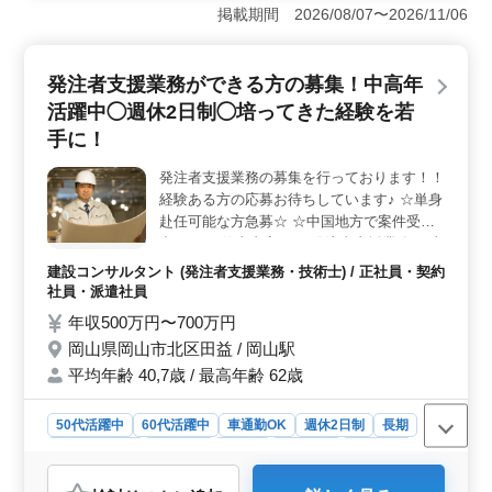
での勤務が可能です。建設コンサルタントでの発注者支
掲載期間 2026/08/07〜2026/11/06
援業務に携わりましょう。公共工事の調査や協議、施工
管理業務を通じて地域の発展に貢献しましょう。 ＜
中高年活躍中のチャンス＞ 50代や60代の方も活躍でき
発注者支援業務ができる方の募集！中高年
る環境です。土木施工管理経験や発注者支援業務経験が
ある方は特に歓迎します。経験豊富な方々のご応募をお
活躍中◯週休2日制◯培ってきた経験を若
待ちしています。 ＜安定した雇用と福利厚生＞ 契
手に！
約社員としての雇用形態で、年収550万円〜650万円の給
与を提供します。週休2日制で、しっかりと休息を取りな
発注者支援業務の募集を行っております！！
がら働けます。さらに、通勤手当や福利厚生も充実して
経験ある方の応募お待ちしています♪ ☆単身
います。
赴任可能な方急募☆ ☆中国地方で案件受注
中☆ 〜お仕事内容〜 ・発注者支援業務(工事
監督支援業務) ・工事管理(品質・工程・安
建設コンサルタント (発注者支援業務・技術士) / 正社員・契約
全)、施工計画、積算、設計変更 ・図面の作
社員・派遣社員
製、修正 ・現場での打ち合わせ、CAD操作
年収500万円〜700万円
あり ・資料作成業務 等 ＊単身用宿舎完備
岡山県岡山市北区田益 / 岡山駅
＊50代、60代歓迎 50代以上で土木施工管理
平均年齢 40,7歳 / 最高年齢 62歳
業務経験者の方、お気軽にお問い合わせ下さ
い♪
50代活躍中
60代活躍中
車通勤OK
週休2日制
長期
寮・社宅あり
女性歓迎
正社員
契約社員
派遣社員
建設コンサルタント