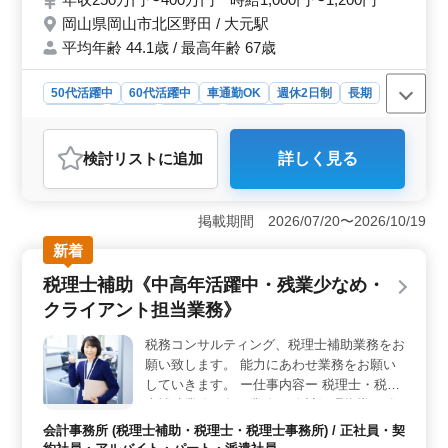
能 ＼まずはお気軽にお問い合わせください
岡山県岡山市北区野田 / 大元駅
／
平均年齢 44.1歳 / 最高年齢 67歳
50代活躍中
60代活躍中
車通勤OK
週休2日制
長期
女性歓迎
正社員
契約社員
派遣社員
アルバイト・パート
調理師・調理補助・スタッフ
検討リスト
に追加
詳しく見る
おすすめポイント
＜働きやすさ＞ 4週8休制で、お休みもしっかりとれま
す。また、勤務時間は応相談で、勤務スタイルの柔軟性
掲載期間 2026/07/20〜2026/10/19
もあります。 ＜経験を活かせる環境＞ 3年以上の調
新着
理経験を活かし、活躍できます。 50代や60代の採用実
績もあり、幅広い世代が活躍できます。 ＜働きやす
税理士補助《中高年活躍中・残業少なめ・
い環境＞ マイカー通勤可能で、交通の便にも優れてい
クライアント担当業務》
ます。さらに、社会保険完備で安心して働けます。
税務コンサルティング、税理士補助業務をお
願い致します。 能力にあわせ業務をお願い
していきます。 ー仕事内容ー 税理士・税理
士補助業務の各種業務 ・会計処理指導 ・各
種申告書類の作成 ・税務監査 ・経営指導、
会計事務所 (税理士補助・税理士・税理士事務所) / 正社員・契
創業支援 ・経営コンサルタント ※長年会計