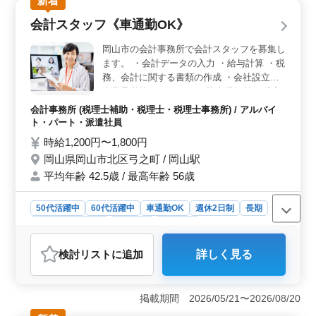
新着
らに残業なしといった就業条件は非常に魅力的です。プ
会計スタッフ《車通勤OK》
ライベートと仕事の両立が可能で、ライフスタイルを大
切にしながら働けます。また、車通勤が可能でアクセス
岡山市の会計事務所で会計スタッフを募集し
も便利なため、通勤の負担が少ない点もポイントです。
ます。 ・会計データの入力 ・給与計算 ・税
＜安定性と待遇の魅力＞ 正社員または契約社員と
務、会計に関する書類の作成 ・会社設立、
して雇用され、社会保険完備や賞与制度など、長期的に
事業承継等のサポート ※駐車場無料 ※賞与
安定して働ける環境が整っています。年収は350万〜600
あり ※残業なし 現在50歳以上も活躍してい
万円と幅があり、スキルに応じて高収入を目指せる点も
会計事務所 (税理士補助・税理士・税理士事務所) / アルバイ
大きな魅力です。安心して長く働きたい方に最適な職場
る企業です。 ぜひ今までの経験を活かして
ト・パート・派遣社員
といえます。
頂ける方のご応募お待ちしております。
時給1,200円〜1,800円
岡山県岡山市北区弓之町 / 岡山駅
平均年齢 42.5歳 / 最高年齢 56歳
50代活躍中
60代活躍中
車通勤OK
週休2日制
長期
残業なし・少なめ
女性歓迎
派遣社員
アルバイト・パート
会計事務所
検討リスト
に追加
詳しく見る
おすすめポイント
＜柔軟な勤務体系と高待遇＞ 本求人では、週3～5日の
選択可能な勤務日数に加え、残業なしの環境が整ってい
掲載期間 2026/05/21〜2026/08/20
ます。また、時給は1,200円～1,800円と地域相場以上