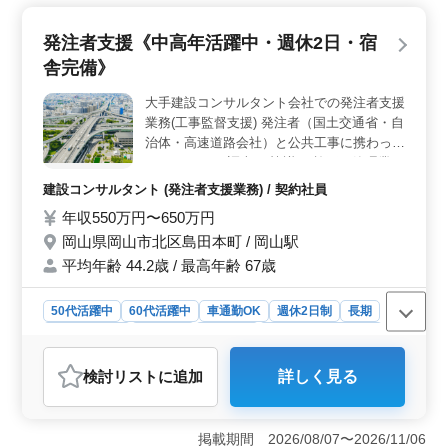
も実費支給で、上限20,000円までサポートされま
す。 ＜働きやすさ＞ 完全週休2日制で土日祝日が休
発注者支援《中高年活躍中・週休2日・宿
み、残業も少なめです。駅から近く、マイカー通勤も可
舎完備》
能なため、通勤が非常に便利です。繁忙期の土曜日出勤
も残業代で対応されるため、働きやすさが確保されてい
大手建設コンサルタント会社での発注者支援
ます。 ＜経験者優遇＞ 会計事務所での経験が求め
業務(工事監督支援) 発注者（国土交通省・自
られ、税理士資格や10年以上の経験がある方は条件面で
優遇されます。50歳以上のスタッフも活躍しているた
治体・高速道路会社）と公共工事に携わって
め、幅広い年齢層の方が応募しやすい職場です。
頂きます。 ・調査 ・協議 ・施工の管理業
務、監督支援 ・資料作成業務 ・設計図修正
建設コンサルタント (発注者支援業務) / 契約社員
(AutoCAD) 発注者支援業務経験者または建
年収550万円〜650万円
設会社での土木工事施工管理経験者優遇 ※
岡山県岡山市北区島田本町 / 岡山駅
単身赴任可能な方！積極採用中！！ 60代の
技術者も活躍中です！
平均年齢 44.2歳 / 最高年齢 67歳
50代活躍中
60代活躍中
車通勤OK
週休2日制
長期
寮・社宅あり
男性歓迎
契約社員
建設コンサルタント
おすすめポイント
検討リスト
に追加
詳しく見る
＜経験を活かせる環境＞ 岡山県岡山市北区島田本町で
の発注者支援業務の募集です。中高年の方々が活躍する
環境で、経験豊富な方を歓迎します。公共工事に携わる
掲載期間 2026/08/07〜2026/11/06
ため、土木施工管理経験や発注者支援業務経験をお持ち