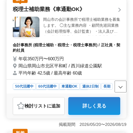
税理士補助業務《車通勤OK》
岡山市の会計事務所で税理士補助業務を募集
します。 ◯主な業務内容 ・顧問先巡回業務
（会計処理指導、会計監査） ・法人及び個
人の税務会計業務 ・各種税務申告書類の作
成及び税務相談業務 ・相続対策～相続税申
会計事務所 (税理士補助・税理士・税理士事務所) / 正社員・契
告業務 ※年間休日130日 ※賞与あり ※50代
約社員
活躍中 現在50歳以上も活躍している企業で
年収350万円〜600万円
す。 ぜひ今までの経験を活かして頂ける方
岡山県岡山市北区平和町 / 西川緑道公園駅
のご応募お待ちしております。
平均年齢 42.5歳 / 最高年齢 60歳
50代活躍中
60代活躍中
車通勤OK
週休2日制
長期
女性歓迎
正社員
契約社員
会計事務所
おすすめポイント
検討リスト
に追加
詳しく見る
＜経験を活かせる環境＞ この求人では会計事務所での
経験が求められるため、これまで培ったスキルを存分に
活かせます。特に、50代以上が活躍中という点からも、
掲載期間 2026/05/20〜2026/08/19
年齢を問わず経験が評価される職場環境です。 ＜働
きやすい就業条件＞ 年間休日130日や土日祝休み、さ