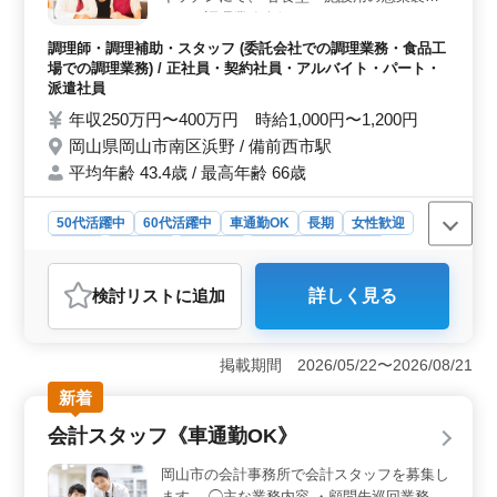
など、調理業務全般をおまかせします。 ＊
お仕事内容＊ ・調理 ・盛り付け ・仕込み
調理師・調理補助・スタッフ (委託会社での調理業務・食品工
・食器洗浄 ・厨房業務 ・調理補助 など ＊
場での調理業務) / 正社員・契約社員・アルバイト・パート・
マイカー通勤OK! ＊社会保険完備 ベテラン
派遣社員
のご経験を活かし、活躍してみませんか？
年収250万円〜400万円 時給1,000円〜1,200円
ブランクありでもご応募可能！ まずは、お
岡山県岡山市南区浜野 / 備前西市駅
問い合わせください！
平均年齢 43.4歳 / 最高年齢 66歳
50代活躍中
60代活躍中
車通勤OK
長期
女性歓迎
正社員
契約社員
派遣社員
アルバイト・パート
調理師・調理補助・スタッフ
検討リスト
に追加
詳しく見る
おすすめポイント
＜通勤のしやすさ＞ 車での通勤が可能なため、遠方に
お住まいの方や公共交通機関が不便な地域にお住まいの
掲載期間 2026/05/22〜2026/08/21
方でもストレスなく通勤できます。 ＜経験を尊重す
新着
る職場環境＞ 調理経験3年以上ある方を対象としており
ます。職場ではベテランの方々が活躍中であり、これま
会計スタッフ《車通勤OK》
での経験やスキルを活かせ、更にスキルアップを目指せ
る環境が整っています。 ＜働きやすい時間帯＞ 早
岡山市の会計事務所で会計スタッフを募集し
朝4時から13時までの勤務で、日中の時間を有効活用でき
ます。 ◯主な業務内容 ・顧問先巡回業務