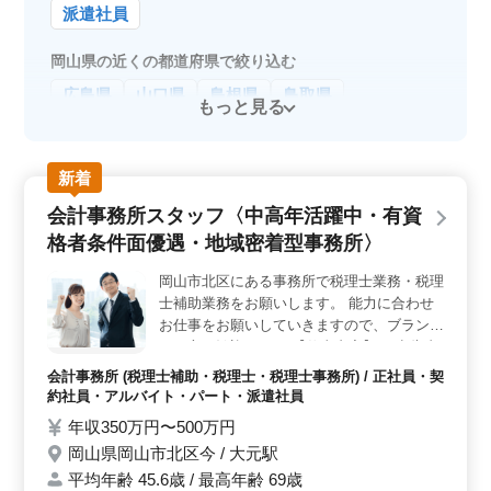
派遣社員
岡山県の近くの都道府県で絞り込む
広島県
山口県
島根県
鳥取県
もっと見る
新着
会計事務所スタッフ〈中高年活躍中・有資
格者条件面優遇・地域密着型事務所〉
岡山市北区にある事務所で税理士業務・税理
士補助業務をお願いします。 能力に合わせ
お仕事をお願いしていきますので、ブランク
ある方も歓迎です。 【仕事内容】 ・申告書
の作成 ・記帳代行 ・決算書の作成 ・巡回監
会計事務所 (税理士補助・税理士・税理士事務所) / 正社員・契
査 ・税務に関係する仕事全般 ・経営アドバ
約社員・アルバイト・パート・派遣社員
イス ◯税理士資格保有者歓迎 ◯無料駐車場
年収350万円〜500万円
あり ☆50代以上のベテラン経験者・シニア
岡山県岡山市北区今 / 大元駅
世代大歓迎の企業です。是非ご応募下さい。
平均年齢 45.6歳 / 最高年齢 69歳