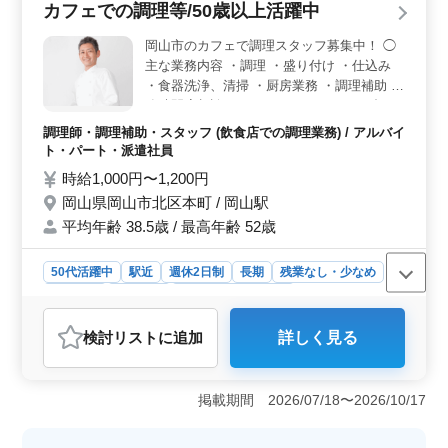
カフェでの調理等/50歳以上活躍中
も活躍しており、経験を活かして働ける職場です。年齢
を問わず、調理経験が1年以上あれば応募可能です。経験
岡山市のカフェで調理スタッフ募集中！ ◯
豊富なスタッフとの協力で成長できる環境が整っていま
主な業務内容 ・調理 ・盛り付け ・仕込み
す。 ＜充実した福利厚生＞ 雇用・労災・健康・厚
・食器洗浄、清掃 ・厨房業務 ・調理補助 勤
生の各保険が完備され、賞与も支給されます。通勤手当
務時間応相談です。 ライフスタイルに合っ
の実費支給も嬉しいポイントです。福利厚生が充実して
た働き方も可能です！ ＊ブランクOK ＊駅
いるため、安心して長期的に働ける環境が整っていま
調理師・調理補助・スタッフ (飲食店での調理業務) / アルバイ
チカ ＊50歳以上活躍中
す。
ト・パート・派遣社員
時給1,000円〜1,200円
岡山県岡山市北区本町 / 岡山駅
平均年齢 38.5歳 / 最高年齢 52歳
50代活躍中
駅近
週休2日制
長期
残業なし・少なめ
女性歓迎
派遣社員
アルバイト・パート
調理師・調理補助・スタッフ
検討リスト
に追加
詳しく見る
おすすめポイント
＜柔軟な働き方が可能＞ 勤務時間の相談ができ、ライフ
スタイルに合わせて働ける点が魅力です。週3〜5日の勤
掲載期間 2026/07/18〜2026/10/17
務が可能で、残業がなく、プライベートと仕事のバラン
スを取りやすい環境です。 ＜アクセスの良さ＞ 駅近