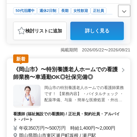
50代活躍中
週休2日制
長期
女性歓迎
正社員
契約社員
派遣社員
アルバイト・パート
会計事務所
おすすめポイント
検討リスト
に追加
詳しく見る
＜地域密着型事務所・中高年活躍中＞ 岡山市北区に位
置する当事務所は、地域の方々に信頼される地域密着型
の事務所です。中高年の経験豊富な方々が活躍してお
掲載期間 2026/05/22〜2026/08/21
り、ベテランの方も安心して長く働ける環境が整ってい
ます。 ＜有資格者条件面優遇・ブランクある方も歓
新着
迎＞ 税理士資格保有者や日商簿記2級以上の資格をお持
《岡山市》〜特別養護老人ホームでの看護
ちの方は、条件面で優遇されます。また、ブランクがあ
る方も歓迎しており、能力に合わせてお仕事をお願いし
師業務〜車通勤OK◎社保完備◎
ていますので、安心して応募ください。 ＜無料駐車
場あり・経営アドバイス業務も＞ 当事務所は無料駐車
岡山市の特別養護老人ホームでの看護師業務
場を完備しており、通勤も便利です。また、経営アドバ
です！ 【業務内容】 ・バイタルチェック ・
イス業務も行っており、顧客へのサポートが充実してい
配薬準備、与薬 ・簡単な医療処置 ・外出の
ます。地域の経済活動に貢献しながら、自身のスキルを
付き添い ・介護職員への医療に関する指導
活かしたい方に最適な環境です。
・食事、排泄補助 ・入浴の介助 ・ベッドメ
看護師 (福祉施設での看護師) / 正社員・契約社員・アルバイ
イキング ・インフルエンザ発生の予防、蔓
ト・パート
延の防止 ・感染性胃腸炎など感染症発生の
年収350万円〜500万円 時給1,400円〜2,000円
予防、蔓延の防止 ・吸引、呼吸器ケア ・レ
岡山県岡山市東区瀬戸町坂根 / 瀬戸駅
クリエーションの補助 ＊中高年活躍中 ＊車