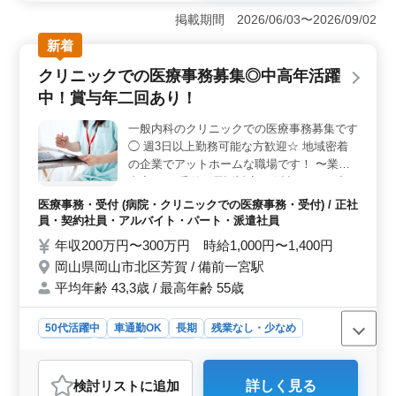
円から800万円という高収入が期待でき、賞与も年2回支
掲載期間 2026/06/03〜2026/09/02
給されるため、経済的に安定した生活が送れます。完全
新着
週休2日制で、オンとオフのバランスが取りやすく、長期
的に働きやすい環境が整っています。 ＜経験豊富な
クリニックでの医療事務募集◎中高年活躍
方に優遇あり＞ 建築施工管理技士資格をお持ちの方
中！賞与年二回あり！
や、建築施工管理経験が20年以上ある方は条件面で優遇
されます。これまでのキャリアを活かし、現場代理人と
一般内科のクリニックでの医療事務募集です
して即戦力として活躍できるチャンスが広がっていま
◯ 週3日以上勤務可能な方歓迎☆ 地域密着
す。 ＜快適な住居と通勤の利便性＞ 単身用住居が
提供されるため、転居が必要な方も安心して新生活をス
の企業でアットホームな職場です！ 〜業務
タートできます。また、車通勤が可能で、最寄りの備前
内容〜 ・受付、電話対応、会計 ・レセプト
西市駅からのアクセスも良好です。通勤の選択肢が広
作成 ・カルテ作成 ・電子カルテ入力 ・診療
医療事務・受付 (病院・クリニックでの医療事務・受付) / 正社
く、ライフスタイルに合わせた働き方が可能です。
補助 ＊正社員及びアルバイト・パートの募
員・契約社員・アルバイト・パート・派遣社員
集！ ＊医療秘書・医療クラーク・介護事
年収200万円〜300万円 時給1,000円〜1,400円
務・病院受付等今までの経験を活かして働け
岡山県岡山市北区芳賀 / 備前一宮駅
る方！ 皆様のご応募お待ちしております♪
平均年齢 43,3歳 / 最高年齢 55歳
50代活躍中
車通勤OK
長期
残業なし・少なめ
女性歓迎
正社員
契約社員
派遣社員
アルバイト・パート
医療事務・受付
検討リスト
に追加
詳しく見る
おすすめポイント