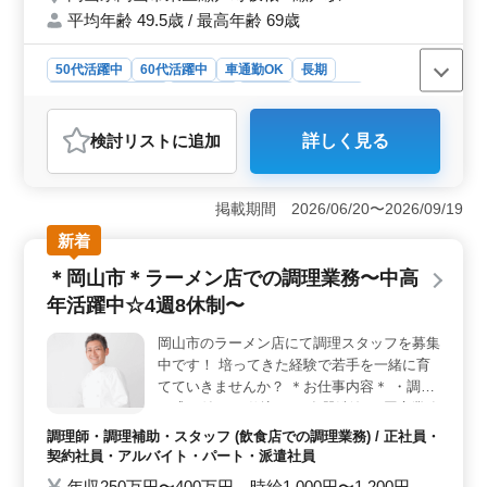
平均年齢 49.5歳 / 最高年齢 69歳
通勤OK ＊社会保険完備 ＊経験者優遇 若い
スタッフが経験者の力を必要としています！
ぜひ今までの経験を活かして頂ける方のご応
50代活躍中
60代活躍中
車通勤OK
長期
募お待ちしております。
残業なし・少なめ
女性歓迎
正社員
契約社員
アルバイト・パート
看護師
検討リスト
に追加
詳しく見る
おすすめポイント
＜福利厚生の充実＞ 社会保険完備で、長期にわたって
安心して働けます。また、通勤手当の実費支給があり、
掲載期間 2026/06/20〜2026/09/19
車通勤が可能で、通勤も万里です。 ＜働きやすい環
新着
境＞ 年間休日は118日あり、残業が少なめでプライベー
トの時間を大切にできます。 ＜経験を活かせる職場
＊岡山市＊ラーメン店での調理業務〜中高
＞ 看護師実務経験5年以上という経験者を募集します。
年活躍中☆4週8休制〜
これまでのスキルや知識を活かして、存分に活躍できる
職場です。
岡山市のラーメン店にて調理スタッフを募集
中です！ 培ってきた経験で若手を一緒に育
てていきませんか？ ＊お仕事内容＊ ・調理
・盛り付け ・仕込み ・食器洗浄 ・厨房業務
・店内清掃 ・調理補助 ＊ポイント＊ ・4週8
調理師・調理補助・スタッフ (飲食店での調理業務) / 正社員・
休制 ・社会保険完備 ・勤務時間応相談 ・50
契約社員・アルバイト・パート・派遣社員
代、60代の採用実績あり ・マイカー通勤可
年収250万円〜400万円 時給1,000円〜1,200円