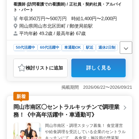
験豊富な方々が存分に活躍できる職場です。お気軽にお
（床ずれ）の予防 ・認知症と精神疾患のケ
看護師 (訪問看護での看護師) / 正社員・契約社員・アルバイ
問い合わせください。
ア ・医療機器の管理・指導 ・ターミナルケ
ト・パート
ア ＊中高年活躍中 ＊車通勤OK ＊社会保険
年収350万円〜500万円 時給1,400円〜2,000円
完備 ＊経験者優遇 ＊駅近 ＊週休2日 若いス
岡山県岡山市北区田町 / 郵便局前駅
タッフが経験者の力を必要としています！
平均年齢 49.2歳 / 最高年齢 67歳
ぜひ今までの経験を活かして頂ける方のご応
募お待ちしております。
50代活躍中
60代活躍中
車通勤OK
駅近
週休2日制
長期
残業なし・少なめ
女性歓迎
正社員
契約社員
アルバイト・パート
看護師
検討リスト
に追加
詳しく見る
おすすめポイント
＜アクセスと勤務条件＞ 岡山県岡山市北区のこの訪問
看護ステーションは、郵便局前駅から近いため通勤が便
掲載期間 2026/06/22〜2026/09/21
利です。週休2日制で、残業が少なめなので、仕事とプラ
新着
イベートのバランスを保ちやすいです。 ＜経験者歓
迎と中高年の活躍＞ 看護師としての実務経験が5年以上
岡山市南区◯セントラルキッチンで調理業
ある方が対象です。職場では中高年が活躍中です。これ
務！《中高年活躍中・車通勤可》
までの経験を存分に発揮できます。 ＜福利厚生と給
与＞ 社会保険完備で、年収350万円〜480万円の給与が
岡山市南区・調理スタッフ募集！ 食堂運営
設定されています。車通勤が可能で、通勤手当も実費支
や給食調理を受託している企業のセントラル
給されます。
キッチンにて、 各食堂・施設用の惣菜製造