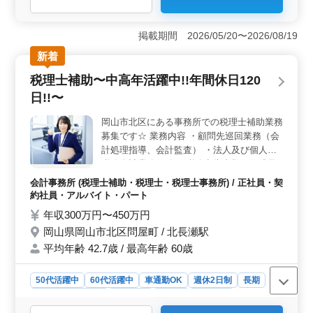
＜仕事の特長＞ 岡山市北区芳賀に位置する一般内科の
クリニックで、医療事務の募集を行っています。中高年
掲載期間 2026/05/20〜2026/08/19
層が活躍する職場で、賞与は年に二回支給されるなど、
新着
安定した環境で働けます。 ＜業務内容＞ 医療事務
として、受付、電話対応、会計業務などを担当します。
税理士補助〜中高年活躍中!!年間休日120
レセプトの作成やカルテの作成、電子カルテの入力など
日!!〜
も行います。正社員やアルバイト・パートとしての募集
で、医療事務経験やレセプト経験がある方を歓迎してい
岡山市北区にある事務所での税理士補助業務
ます。 ＜働きやすさ＞ 週3日以上の勤務が可能で、
募集です☆ 業務内容 ・顧問先巡回業務（会
地域に密着したアットホームな雰囲気の職場です。無料
駐車場があり、車通勤も可能です。土曜日の午後や木曜
計処理指導、会計監査） ・法人及び個人の
日は休みで、GWや夏季休暇、年末年始などの休暇も設け
税務会計業務 ・各種税務申告書類の作成及
られています。
び税務相談業務 ・会社設立、事業承継等の
会計事務所 (税理士補助・税理士・税理士事務所) / 正社員・契
サポート ・相続対策～相続税申告業務 ・経
約社員・アルバイト・パート
営アドバイス 今までの経験をいかして働け
年収300万円〜450万円
る方、募集しています！ ベテラン経験者歓
岡山県岡山市北区問屋町 / 北長瀬駅
迎です！！
平均年齢 42.7歳 / 最高年齢 60歳
50代活躍中
60代活躍中
車通勤OK
週休2日制
長期
残業なし・少なめ
女性歓迎
正社員
契約社員
アルバイト・パート
会計事務所