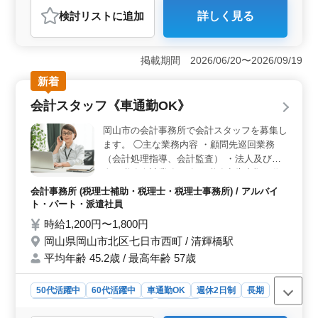
おすすめポイント
検討リスト
に追加
詳しく見る
＜充実した福利厚生＞ この求人は福利厚生が充実して
おり、各種保険が完備されています。賞与は前年度実績
で年3回、計4.30ヶ月分支給されます。また、通勤手当が
掲載期間 2026/06/20〜2026/09/19
通勤距離に応じて実費支給される点も魅力です。駐車場
が無料なので、車通勤を希望する方にも便利です。
新着
＜働きやすい職場環境＞ 完全週休2日制で年間休日は
会計スタッフ《車通勤OK》
128日と多く、土曜日、日曜日、祝日にしっかり休むこと
ができます。また、夏休みや年末年始、お盆休みもあ
岡山市の会計事務所で会計スタッフを募集し
り、プライベートの時間を大切にすることが可能で
ます。 ◯主な業務内容 ・顧問先巡回業務
す。 ＜キャリアアップと成長の機会＞ この職場で
（会計処理指導、会計監査） ・法人及び個
は、法人税、所得税、相続税申告書作成補助業務を通じ
人の税務会計業務 ・各種税務申告書類の作
て、税務に関する深い知識とスキルを身につけることが
成及び税務相談業務 ※土日祝休み ※残業な
可能です。会計ソフトとしてJDL、Assas、弥生会計を使
会計事務所 (税理士補助・税理士・税理士事務所) / アルバイ
用するため、幅広いソフトウェアの操作スキルも習得で
し ※賞与あり 50歳以上も活躍している企業
ト・パート・派遣社員
きます。
です。 ぜひ今までの経験を活かして頂ける
時給1,200円〜1,800円
方のご応募お待ちしております。
岡山県岡山市北区七日市西町 / 清輝橋駅
平均年齢 45.2歳 / 最高年齢 57歳
50代活躍中
60代活躍中
車通勤OK
週休2日制
長期
残業なし・少なめ
女性歓迎
派遣社員