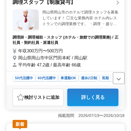
調理スタッフ【制服貸与】
以上の経験を持つ方にとって、これまで培ったスキルや
知識を存分に発揮できる機会です。会計事務所での経験
岡山県岡山市のホテルで調理スタッフを募集
を生かし、クライアントのニーズに応える税務支援を行
しています！ ◯主な業務内容 ホテル内レス
います。 ＜働きやすい環境＞ 週休2日制で年間休日
トランでの調理業務です。 ・調理 ・盛り付
124日あります。土日祝を含む休日が多く、メリハリのあ
け ・仕込み ・食器洗浄、清掃 ＊週休2日制
る働き方が実現できます。さらに午前8時50分から午後5
＊マイカー通勤OK ＊制服貸与 勤務時間、
時30分までの定時勤務でプライベートの時間も確保でき
調理師・調理補助・スタッフ (ホテル・旅館での調理業務) / 正
ます。
勤務日は可能な限り相談に応じます！ ライ
社員・契約社員・派遣社員
フスタイルに合った働き方も可能です！
年収300万円〜500万円
岡山県岡山市中区門田本町 / 岡山駅
平均年齢 47.2歳 / 最高年齢 66歳
50代活躍中
60代活躍中
車通勤OK
週休2日制
長期
残業なし・少なめ
女性歓迎
正社員
契約社員
派遣社員
調理師・調理補助・スタッフ
検討リスト
に追加
詳しく見る
おすすめポイント
＜ライフスタイルに合った働き方＞ この求人では、勤
務時間や勤務日を柔軟に相談できる点が魅力です。ライ
掲載期間 2026/07/19〜2026/10/18
フスタイルに合った働き方が可能で、週休2日制やマイカ
新着
ー通勤もOK。長期的に安定した働き方を求める方に最適
です。 ＜幅広い年齢層が活躍中＞ 50代、60代の方