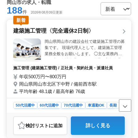
岡山市の求人・転職
188
件
2026年08月09日更新
新着
建築施工管理〈完全週休2日制〉
岡⼭県岡⼭市の建設会社で建築施工管理の募
集です。 現場代理人として、建築施工管理
業務全般をお願いします。 ◯主な業務内容
・工事の進捗管理、コスト管理、安全管理、
品質管理 ・発注者との打ち合わせ ・職人、
施工管理 (建築施工管理) / 正社員・契約社員・派遣社員
資材の手配 ・書類作成、近隣住民対応、社
年収500万円〜800万円
内会議 など ※単身用の入居住宅あり ※完全
岡山県岡山市北区下中野 / 備前西市駅
週休2日制 建築施工管理技士資格お持ちの
方、建築施工管理経験20年以上の方は条件
平均年齢 48.1歳 / 最高年齢 76歳
面優遇します！ 今までの経験を活かして頂
ける方、ぜひご応募ください！
50代活躍中
60代活躍中
70代活躍中
車通勤OK
長期
寮・社宅あり
男性歓迎
正社員
契約社員
派遣社員
施工管理
検討リスト
に追加
詳しく見る
おすすめポイント
＜充実した勤務環境と高収入＞ この求人は、年収500万