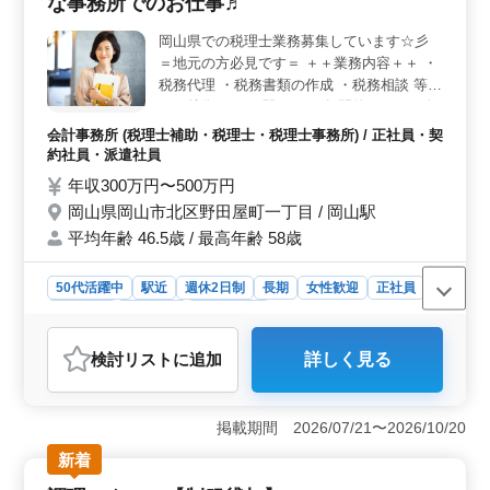
な事務所でのお仕事♬
の健康をサポートする重要な業務が待っています。経験
を活かして、安心して暮らせる環境を共に作りません
岡山県での税理士業務募集しています☆彡
か。 ＜福利厚生＞ 社会保険完備や週休2日制など、
＝地元の方必見です＝ ＋＋業務内容＋＋ ・
働きやすい環境が整っています。給与面も魅力的で、安
定した生活を送ることができます。働きながら自己成長
税務代理 ・税務書類の作成 ・税務相談 等
を目指し、充実したキャリアを築いていくことができる
＋＋特徴＋＋ ・駅チカ ・年間休日124日 今
でしょう。
まで培ってきた経験を活かせるお仕事です♬
会計事務所 (税理士補助・税理士・税理士事務所) / 正社員・契
★皆様のご応募お待ちしております★
約社員・派遣社員
年収300万円〜500万円
岡山県岡山市北区野田屋町一丁目 / 岡山駅
平均年齢 46.5歳 / 最高年齢 58歳
50代活躍中
駅近
週休2日制
長期
女性歓迎
正社員
契約社員
派遣社員
会計事務所
おすすめポイント
検討リスト
に追加
詳しく見る
＜駅近で働くメリット＞ アクセス便利な駅徒歩7分で通
勤が楽です。地元での長期安定勤務に最適です。毎日の
通勤時間を短縮し、仕事とプライベートの充実を図れま
掲載期間 2026/07/21〜2026/10/20
す。岡山駅周辺の便利な環境を活かし、仕事に集中でき
る環境が整っています。 ＜経験を活かせる業務内容
新着
＞ 税務代理から相談まで幅広い業務に携われます。5年