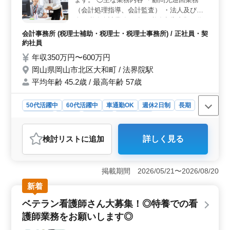
ます。また、時間外労働が月に10〜20時間程度と少なめ
（会計処理指導、会計監査） ・法人及び個
なので、過度な負担を感じることなく働けます。
人の税務会計業務 ・各種税務申告書類の作
成及び税務相談業務 ※年間休日120日以上
会計事務所 (税理士補助・税理士・税理士事務所) / 正社員・契
※賞与あり ※退職金あり 現在50歳以上も活
約社員
躍している企業です。 ぜひ今までの経験を
年収350万円〜600万円
活かして頂ける方のご応募お待ちしておりま
岡山県岡山市北区大和町 / 法界院駅
す。
平均年齢 45.2歳 / 最高年齢 57歳
50代活躍中
60代活躍中
車通勤OK
週休2日制
長期
女性歓迎
正社員
契約社員
会計事務所
おすすめポイント
検討リスト
に追加
詳しく見る
＜働きやすさとライフスタイルの両立＞ 年間休日125
日、週休二日制、そして月平均10時間の残業時間と、ワ
ークライフバランスに優れた職場環境が魅力です。さら
掲載期間 2026/05/21〜2026/08/20
に、車通勤が可能で通勤しやすく、岡山市で働きたい方
に最適です。 ＜スキル活用とキャリアの幅を広げる
新着
＞ 会計事務所経験があれば資格や学歴は問われず、こ
ベテラン看護師さん大募集！◎特養での看
れまでの経験を存分に活かせるポジションです。顧問先
巡回や税務書類の作成を通じて、さらなる専門性を磨け
護師業務をお願いします◎
る場となるでしょう。 ＜安定した福利厚生と幅広い