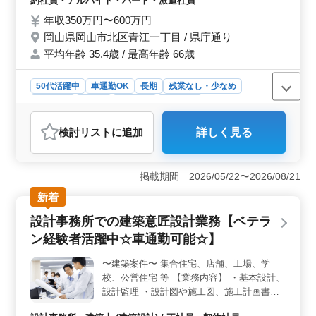
約社員・アルバイト・パート・派遣社員
事務所勤務していた方歓迎致します。 ※50
年収350万円〜600万円
代の会計事務所経験者歓迎です。
岡山県岡山市北区青江一丁目 / 県庁通り
平均年齢 35.4歳 / 最高年齢 66歳
50代活躍中
車通勤OK
長期
残業なし・少なめ
女性歓迎
正社員
契約社員
派遣社員
アルバイト・パート
会計事務所
検討リスト
に追加
詳しく見る
おすすめポイント
＜中高年の活躍・残業少なめ・クライアント担当業務
＞ 経験豊富な方々が活躍する中、クライアントの税務
掲載期間 2026/05/22〜2026/08/21
コンサルティングや税理士補助業務を担当していただき
新着
ます。少人数事務所ならではのアットホームな雰囲気の
中で、長時間の残業が少ない環境で働くことができま
設計事務所での建築意匠設計業務【ベテラ
す。自身のスキルを存分に発揮しながら、仕事に取り組
ン経験者活躍中☆車通勤可能☆】
むことができるでしょう。 ＜経験者歓迎・能力に応
じた業務＞ 5年以上の会計事務所経験をお持ちの方や長
〜建築案件〜 集合住宅、店舗、工場、学
年の経験者も歓迎します。個々の能力や経験に応じて業
校、公営住宅 等 【業務内容】 ・基本設計、
務をお願いしていきますので、安心してご応募くださ
い。クライアントとの信頼関係を築きながら、専門知識
設計監理 ・設計図や施工図、施工計画書の
やスキルを活かし、業務に貢献していただけるでしょ
チェック ・工事全般の確認作業 等 ・打ち合