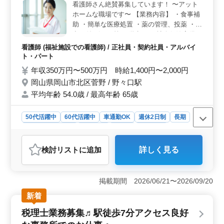
年代の活躍＞ 賞与制度や退職金共済への加入など、長
看護師さん絶賛募集しています！ 〜アット
期的に安心して働ける環境が整っています。50代以上も
ホームな職場です〜 【業務内容】 ・食事補
活躍しており、幅広い年代が共に成長できる職場です。
助 ・簡単な医療処置 ・薬の管理、投薬 ・外
出の付き添い 等 ＊備考＊ ・社会保険完備
・週休2日制 ぜひ今までの経験を生かしてく
看護師 (福祉施設での看護師) / 正社員・契約社員・アルバイ
ださい♪
ト・パート
年収350万円〜500万円 時給1,400円〜2,000円
岡山県岡山市北区菅野 / 野々口駅
平均年齢 54.0歳 / 最高年齢 65歳
50代活躍中
60代活躍中
車通勤OK
週休2日制
長期
残業なし・少なめ
女性歓迎
正社員
契約社員
アルバイト・パート
看護師
検討リスト
に追加
詳しく見る
おすすめポイント
＜経験豊富な看護師大歓迎！＞ 50代から60代までの経
験豊富な看護師を積極採用中です。アットホームな環境
掲載期間 2026/06/21〜2026/09/20
で、安心してお仕事を楽しめます。地域の高齢者の方々
新着
との触れ合いを大切にし、温かいケアを提供しましょ
う。 ＜業務内容＞ 特養での看護業務をお願いしま
税理士業務募集♬駅徒歩7分アクセス良好
す。食事補助や医療処置、薬の管理など、高齢者の方々