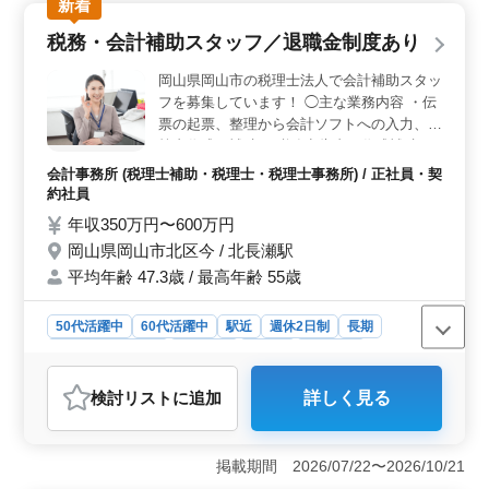
新着
で、さらに賞与制度も用意されています。車通勤可能で
駐車場も無料のため、通勤の利便性も抜群です。 ＜
税務・会計補助スタッフ／退職金制度あり
年齢・経験を問わず活躍できる環境＞ 会計事務所経験
があれば年数や資格を問わず応募可能で、50代・60代も
岡山県岡山市の税理士法人で会計補助スタッ
活躍中の職場です。長年の経験やスキルを活かし、若手
フを募集しています！ ◯主な業務内容 ・伝
にはない視点で貢献できる場が用意されています。初め
票の起票、整理から会計ソフトへの入力、決
ての方でも安心して馴染める環境です。 ＜働きやす
算書作成の補助 ・税務申告書の作成補助 ・
さと職場の魅力＞ 会計データ入力や給与計算といった
その他経営に関する助言、指導など 会計ソ
実務に加え、経営支援まで携わることができ、多様な経
会計事務所 (税理士補助・税理士・税理士事務所) / 正社員・契
フトは主にMJS、freee、弥生会計を使用し
験を積むチャンスがあります。土日祝休みや長期休暇な
約社員
ます。 ＊完全週休2日制 ＊駅チカ・マイカ
どワークライフバランスも整っており、安心して働ける
年収350万円〜600万円
ー通勤可能 ＊残業少なめ ＊退職金制度あり
職場です。
岡山県岡山市北区今 / 北長瀬駅
現在50歳以上も活躍している企業です。 税
平均年齢 47.3歳 / 最高年齢 55歳
理士資格お持ちの方、会計事務所経験10年
以上の方は条件面優遇します！
50代活躍中
60代活躍中
駅近
週休2日制
長期
残業なし・少なめ
女性歓迎
正社員
契約社員
会計事務所
検討リスト
に追加
詳しく見る
おすすめポイント
＜給与・福利厚生＞ 幅広い年収レンジで、賞与は年3
回、計4ヶ月分と充実しています。退職金制度や共済もあ
掲載期間 2026/07/22〜2026/10/21
り、長期的なキャリアを考えやすい環境です。通勤手当