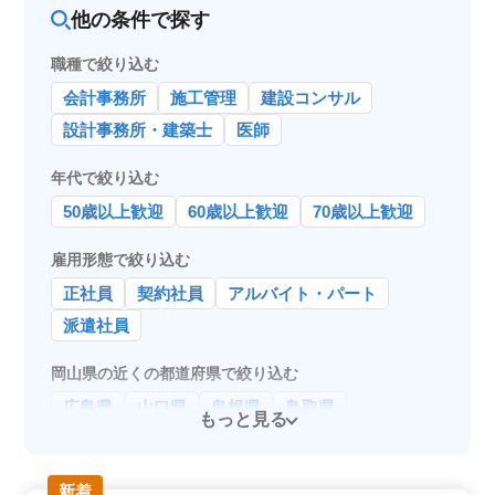
くの立地で、通勤が便利です。駅チカのため、通勤時間
他の条件で探す
を短縮し、より効率的に働くことができます。車での通
勤は不可ですが、公共交通機関を利用しやすい環境で
職種で絞り込む
す。 ＜幅広い年齢層が活躍＞ 中高年の方も活躍して
おり、ブランクがあっても安心して働ける環境です。特
会計事務所
施工管理
建設コンサル
に女性歓迎で、性別や年齢に関係なく、多様な働き手が
求められています。
設計事務所・建築士
医師
年代で絞り込む
50歳以上歓迎
60歳以上歓迎
70歳以上歓迎
雇用形態で絞り込む
正社員
契約社員
アルバイト・パート
派遣社員
岡山県の近くの都道府県で絞り込む
広島県
山口県
島根県
鳥取県
もっと見る
新着