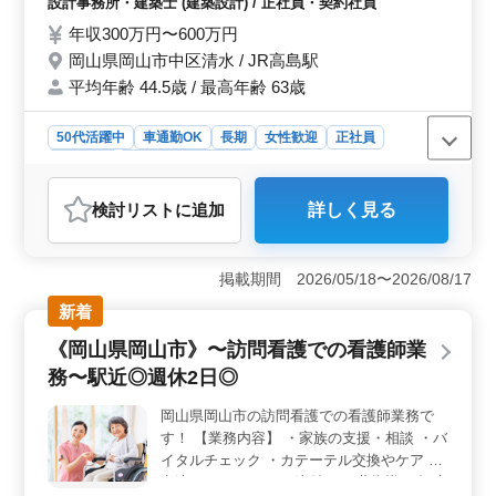
設計事務所・建築士 (建築設計) / 正社員・契約社員
う。 ＜充実した福利厚生・地域密着型事務所＞ 通
わせ、現場調査業務 ・CAD操作 【備考】 ・
勤手当や社会保険の完備など、充実した福利厚生が整っ
作業着支給 ・交通費支給 ・資格手当支給 ・
年収300万円〜600万円
ています。また、地域に根ざした事務所であり、地域の
車通勤可能 ◯女性の方も歓迎 ◯年齢よりも
岡山県岡山市中区清水 / JR高島駅
クライアントに対して信頼される存在として活躍してい
経験のある方募集しております ◯お気軽に
平均年齢 44.5歳 / 最高年齢 63歳
ただけます。地域社会とのつながりを大切にし、働きや
お問い合わせください♪
すい環境で長く働きたい方に最適な職場です。
50代活躍中
車通勤OK
長期
女性歓迎
正社員
契約社員
設計事務所・建築士
おすすめポイント
検討リスト
に追加
詳しく見る
＜安定した収入と働きやすさ＞ 年収300万円〜600万円
という高水準の給与体系で、安定した収入を得ることが
できます。正社員や契約社員としての雇用形態が選べ、
掲載期間 2026/05/18〜2026/08/17
長期的なキャリアを築くことが可能です。さらに、車通
勤が可能で無料駐車場も完備されており、通勤のストレ
新着
スを軽減します。 ＜豊富な業務内容と充実した福利
《岡山県岡山市》〜訪問看護での看護師業
厚生＞ 基本設計から設計監理、CAD操作まで幅広い業
務を担当し、自身のスキルを高めることができます。ま
務〜駅近◎週休2日◎
た、作業着の支給や交通費・資格手当の支給などの福利
厚生が充実しており、働きやすい環境が整っていま
岡山県岡山市の訪問看護での看護師業務で
す。 ＜多様性を尊重した採用方針＞ 女性の方も歓
す！ 【業務内容】 ・家族の支援・相談 ・バ
迎し、多様な人材が活躍できる環境を提供しています。
イタルチェック ・カテーテル交換やケア ・
また、年齢よりも経験を重視した採用を行っており、経
点滴 ・インシュリン注射 ・服薬指導 ・褥瘡