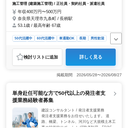
ニック／体育館／学校／個人住宅 など ＊業
施工管理 (建築施工管理) / 正社員・契約社員・派遣社員
務内容＊ ・施工管理業務（安全・工程・品
年収400万円〜500万円
質・原価） ・官公庁への提出書類作成 ・書
類、図面の作成、現場管理・現場への指示等
奈良県天理市九条町 / 長柄駅
・その他施工管理に関する全般の作業 ◎通
53.1歳 / 最高年齢 67歳
勤手当全額支給 ◎社会保険完備 ご応募お待
ちしてます！
50代活躍中
60代活躍中
車通勤OK
長期
男性歓迎
正社員
契約社員
派遣社員
施工管理
おすすめポイント
検討リスト
に追加
詳しく見る
＜経験者に優しい環境＞ 経験豊富な建築施工管理者を
求めており、50代以上の方々も歓迎しています。積み重
ねてきた経験や知識を活かし、新たなチャレンジを共に
掲載期間 2026/05/28〜2026/08/27
しませんか？当社では、経験者の方々が活躍できるよう
な環境を整えており、安心して長く働ける場を提供して
います。 ＜幅広い実績＞ これまでにクリニック、
単身赴任可能な方で50代以上の発注者支
体育館、学校、個人住宅など、多岐にわたる施設の建築
施工管理を手がけてきました。様々な規模やタイプのプ
援業務経験者募集
ロジェクトに携わりながら、幅広い経験を積むことがで
きます。また、地域密着型の仕事も多く、地元社会への
建設コンサルタント / 発注者支援業務
貢献を実感できる環境です。 ＜充実の業務内容＞
発注者支援業務をお任せいたします。 道
安全性や工程管理、品質管理など、建築施工管理業務全
路、橋梁、トンネル、河川など大規模土木工
般を担当します。また、官公庁への提出書類作成やCAD
事の技術的サポート！ 経験者歓迎。50代60