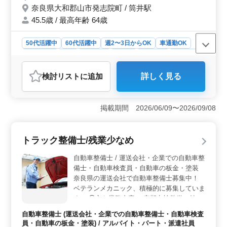
奈良県大和郡山市発志院町 / 筒井駅
費支給 ＊日勤のみ応相談 60代活躍中◎ ご応
募お待ちしております♪
45.5歳 / 最高年齢 64歳
50代活躍中
60代活躍中
週2〜3日からOK
車通勤OK
週休2日制
長期
女性歓迎
正社員
契約社員
派遣社員
アルバイト・パート
介護福祉士・介護スタッフ
検討リスト
に追加
詳しく見る
おすすめポイント
＜車通勤の利便性＞ 大和郡山市に位置するこの特別養
護老人ホームでは車通勤が可能で、無料駐車場の提供も
掲載期間 2026/06/09〜2026/09/08
あります。通勤の利便性は、周辺地域に住むスタッフに
とっても大きなメリットとなります。 ＜週休2日制と
シフトの柔軟性＞ 週休2日制で、シフトは週3日以上か
トラック整備士/残業少なめ
ら相談可能です。この柔軟なシフトで、プライベートや
家庭とのバランスを大切にしながら働きたい方にとって
自動車整備士 / 運送会社・企業での自動車整
理想的な環境となっております。 ＜多様なケア業務
備士・自動車検査員・自動車の板金・塗装
＞ 介助業務から病室の清掃、看護師の補助、生活援助
奈良県の運送会社で自動車整備士募集中！
など、多岐にわたる業務を通じて、介護職員としてのス
ベテランメカニック、積極的に募集していま
キルを総合的に高めることができます。 経験を活かし
す。 ◯主な業務内容 ・定期点検整備、納車
て、利用者の方々の生活の質の向上に直接貢献すること
整備、車検対応 ・部品の交換・取り付け・
が可能です。
自動車整備士 (運送会社・企業での自動車整備士・自動車検査
補修 ・トラブルシューティング時の整備業
員・自動車の板金・塗装) / アルバイト・パート・派遣社員