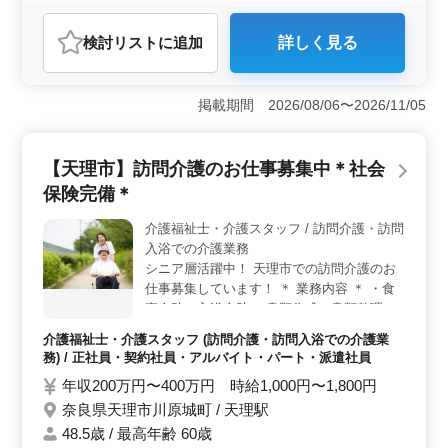
おすすめポイント
検討リスト
に追加
詳しく見る
＜経験者優遇と充実した環境＞ 年収550万円〜650万円
の魅力的な給与に加えて、全額支給の通勤手当や福利厚
生が整っています。奈良県天理市川原城町に位置する当
掲載期間 2026/08/06〜2026/11/05
社では、車通勤や寮・社宅の提供など、働く環境にも配
慮しています。中高年層の方々も活躍できる職場を整え
ています。 ＜求めるスキルと経験＞ 当ポジション
【天理市】訪問介護のお仕事募集中＊社会
では、2級土木施工管理技士以上の資格をお持ちの方が求
められます。さらに、土木施工管理経験または発注者支
保険完備＊
援業務経験が必要です。現場管理、施工計画立案、積
算、打ち合わせ、写真管理、申請書類の作成など、幅広
介護福祉士・介護スタッフ / 訪問介護・訪問
い業務経験を持つ方を歓迎します。 ＜業務内容＞
入浴での介護業務
各機関での発注者支援業務に携わります。具体的には、
シニア層活躍中！ 天理市での訪問介護のお
現場管理、施工計画立案、積算、打ち合わせ、写真管
仕事募集しています！ ＊ 業務内容 ＊ ・食
理、申請書類の作成など、多岐にわたる業務を行いま
事介助・入浴介助 ・書類作成、書類整理 ・
す。パソコン操作やCAD操作が必須となっており、技術
トイレへの移動や動作の介助 ＊ 備考 ＊ ・
介護福祉士・介護スタッフ (訪問介護・訪問入浴での介護業
力を活かせるポジションです。
社会保険完備 ・車通勤可能◯ 皆様からのご
務) / 正社員・契約社員・アルバイト・パート・派遣社員
応募お待ちしております♪
年収200万円〜400万円 時給1,000円〜1,800円
奈良県天理市川原城町 / 天理駅
48.5歳 / 最高年齢 60歳