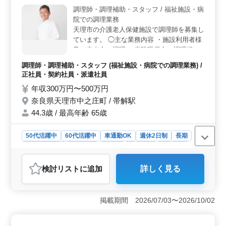
調理師・調理補助・スタッフ / 福祉施設・病
院での調理業務
天理市の介護老人保健施設で調理師を募集し
ています。 ◯主な業務内容 ・施設利用者様
及び患者食の調理 ・病院職員食の調理提供
・給食会議参加（月１回） ・備品、食材の
調理師・調理補助・スタッフ (福祉施設・病院での調理業務) /
管理 ・従業員のシフト管理と〆業務 ・監査
正社員・契約社員・派遣社員
対応（年１回） 福利厚生が充実していま
年収300万円〜500万円
す。 誰もが働きやすい環境が整っていま
奈良県天理市中之庄町 / 帯解駅
す。 ＊社員寮完備（県外からのご応募歓
迎） ＊各公共交通機関・自転車・バイク通
44.3歳 / 最高年齢 65歳
勤可 ＊制服貸与 ＊交通費全額支給 ＊有給休
暇制度 ＊健康診断（年１回）
50代活躍中
60代活躍中
車通勤OK
週休2日制
長期
寮・社宅あり
女性歓迎
正社員
契約社員
派遣社員
調理師・調理補助・スタッフ
検討リスト
に追加
詳しく見る
おすすめポイント
＜安定した収入と充実した福利厚生＞ 賞与が年2回、前
年度実績で計2ヶ月分支給されます。交通費は全額支給さ
掲載期間 2026/07/03〜2026/10/02
れ、車通勤も可能なため、通勤の負担が軽減されます。
社員寮も完備されており、県外からの応募者にも対応し
ているため、遠方からの移住希望者にも適した環境で