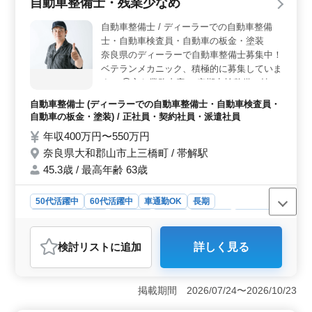
自動車整備士・残業少なめ
自身のキャリアやライフステージに応じた働き方が可能
です。 ＜地域医療への貢献＞ 関連施設である特別
自動車整備士 / ディーラーでの自動車整備
養護老人ホームでの勤務もあります。地域の高齢者医療
士・自動車検査員・自動車の板金・塗装
に直接貢献するチャンスがあります。
奈良県のディーラーで自動車整備士募集中！
ベテランメカニック、積極的に募集していま
す。 ◯主な業務内容 ・定期点検整備、納車
整備、車検対応 ・部品の交換・取り付け・
自動車整備士 (ディーラーでの自動車整備士・自動車検査員・
補修 ・トラブルシューティング時の整備業
自動車の板金・塗装) / 正社員・契約社員・派遣社員
務全般 ・お客さんの見積もり対応 ・カーナ
年収400万円〜550万円
ビ・ETCの設置 ・オーディオ・ナビ等の取
奈良県大和郡山市上三橋町 / 帯解駅
付け ◆マイカー通勤の場合、駐車場代不
要。 設備充実のディーラーでの勤務です！
45.3歳 / 最高年齢 63歳
ベテランメカニックとして培ってきた技術
を、存分に活かせる職場です！
50代活躍中
60代活躍中
車通勤OK
長期
残業なし・少なめ
男性歓迎
正社員
契約社員
派遣社員
自動車整備士
検討リスト
に追加
詳しく見る
おすすめポイント
＜経験を活かせる環境＞ この求人は、自動車整備士と
しての経験を持つベテランメカニックを積極的に募集し
掲載期間 2026/07/24〜2026/10/23
ており、年数不問で応募可能です。定期点検から部品の
取付け、さらにはカーナビやETCの設置まで幅広い業務