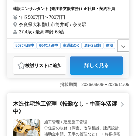
を用いた図面作成、現場管理への指示など、幅広い業務
代のかたもご応募ください。 ・監督補助 ・
建設コンサルタント (発注者支援業務) / 正社員・契約社員
に携わることができます。
施工状況の確認、立ち会い ・打合せ ・書類
年収500万円〜700万円
作成（積算、写真管理など） ・パソコン操
作、CAD操作 ◎宿舎完備！単身赴任希望の
奈良県大和郡山市筒井町 / 奈良駅
かた歓迎！
37.4歳 / 最高年齢 68歳
50代活躍中
60代活躍中
車通勤OK
週休2日制
長期
寮・社宅あり
男性歓迎
正社員
契約社員
建設コンサルタント
検討リスト
に追加
詳しく見る
おすすめポイント
＜土木工事の技術的サポートに携わる発注者支援業務
＞ 奈良県大和郡山市筒井町において、土木工事の技術
掲載期間 2026/08/06〜2026/11/05
的サポートを担う発注者支援業務が募集されています。
大規模な道路、橋梁、トンネル、河川などの土木工事に
おいて、監督補助や施工状況の確認、立ち会い、打合
木造住宅施工管理《転勤なし・中高年活躍
せ、書類作成などの業務を担当します。 ＜充実した
中》
労働条件と福利厚生＞ 奈良県を拠点とする建設コンサ
ルタント業界で、正社員または契約社員として働く機会
施工管理 / 建築施工管理
です。年収500万円〜700万円という魅力的な給与に加え
◇住居の改修（調査、改修相談、建築設計、
て、全額支給の通勤手当や充実した福利厚生が整ってい
ます。また宿舎の完備やマイカー通勤可能など、働く環
補助金申請、工事の管理など） ・お客様宅