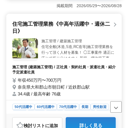
が求められます。車通勤が可能であり、通勤手当と交通
掲載期間 2026/05/29〜2026/08/28
費が支給されます。経験者向けには年収380万〜520万円
が提供され、充実した福利厚生が整っています。勤務時
間は8:30〜18:00で、残業があることが予想されま
住宅施工管理業務《中高年活躍中・週休二
す。 ＜業務内容＞ 主な業務には整備、点検、故障
対応、お客様の対応が含まれます。軽自動車から2t車まで
日》
の整備業務を担当し、2級整備士の取得者は優遇されま
す。簡単なパソコン操作ができる方も歓迎されていま
施工管理 / 建築施工管理
す。 ＜会社の特徴＞ 同店舗の平均年齢は45.9歳
住宅全般(木造,S造,RC造等)施工管理業務を
で、男性8：女性2の比率で構成されています。禁煙環境
行って頂く人材を募集！ ◯工事案件 適正に
で清潔な職場での労働が期待されます。自動車販売整備
応じて振り分けます！ 新築・増改築工事 住
業界での経験をお持ちの方、ぜひご応募ください。お客
宅全般(木造,S造,RC造等) 〈仕事内容〉 ・施
施工管理 (建築施工管理) / 正社員・契約社員・派遣社員・紹介
様に安心・安全な車を提供し、一緒に働く仲間と共に成
工管理(品質、安全、工程) ・各種書類作成
予定派遣社員
長できる環境が整っています。
・取引先との打ち合わせや外注業者への発
年収450万円〜700万円
注、指導などの業務 ・職人手配、協力業者
奈良県大和郡山市朝日町 / 近鉄郡山駅
打ち合わせ ・その他工事に関する付随業務
基本的に奈良県を中心に就業場所を定めてい
34.4歳 / 最高年齢 76歳
ます。 60代の方も活躍中です。是非ご応募
くださいませ。 ・土日休み。他GWや年末年
50代活躍中
60代活躍中
70代活躍中
長期
男性歓迎
始休暇など ・交通費全額支給、マイカー通
正社員
契約社員
派遣社員
紹介予定派遣社員
施工管理
勤可能です。
おすすめポイント
検討リスト
に追加
詳しく見る