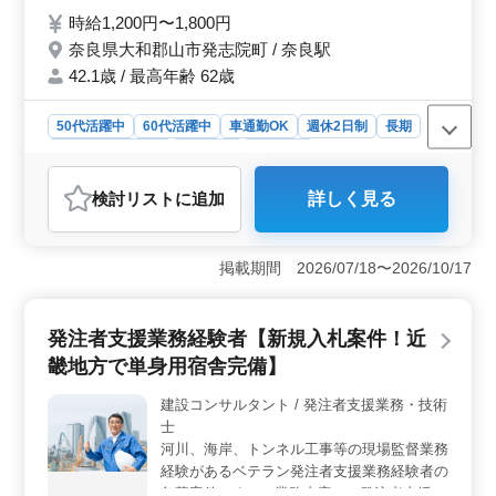
務全般 ・カーナビ・ETCの設置 ・オーディ
時給1,200円〜1,800円
オ・ナビ等の取付け ＊車種はトラック
奈良県大和郡山市発志院町 / 奈良駅
（4t・10t）などになります。 完全週休二日
制。 残業も少なめで働きやすい職場です！
42.1歳 / 最高年齢 62歳
50代活躍中
60代活躍中
車通勤OK
週休2日制
長期
残業なし・少なめ
男性歓迎
派遣社員
アルバイト・パート
自動車整備士
検討リスト
に追加
詳しく見る
おすすめポイント
＜働きやすさとワークライフバランスの充実＞ この求
人は完全週休二日制であり、さらに残業が少ないため、
掲載期間 2026/07/18〜2026/10/17
家族との時間や趣味にしっかりと充てることができま
す。土日祝日が休みなので、予定も立てやすく、体力的
にも無理なく働ける環境です。働きながらもプライベー
発注者支援業務経験者【新規入札案件！近
トの時間を大切にしたい方に非常に適した職場で
畿地方で単身用宿舎完備】
す。 ＜ベテラン整備士が活躍できる職場＞ 中高年
のベテラン整備士が積極的に活躍しており、整備士とし
建設コンサルタント / 発注者支援業務・技術
ての経験をしっかりと評価してくれる環境です。整備士
士
経験の年数に制限はなく、長年培ってきた技術を生かし
て働けるのが特徴です。また、学歴不問という点も、多
河川、海岸、トンネル工事等の現場監督業務
様なバックグラウンドを持つ方にとって働きやすい条件
経験があるベテラン発注者支援業務経験者の
です。 ＜充実した通勤環境と地元での安定した職場
急募案件です。 −業務内容− ・発注者支援業