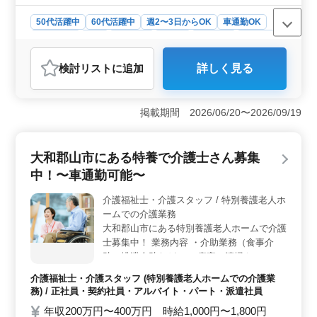
50代活躍中
60代活躍中
週2〜3日からOK
車通勤OK
週休2日制
長期
女性歓迎
正社員
契約社員
派遣社員
アルバイト・パート
介護福祉士・介護スタッフ
検討リスト
に追加
詳しく見る
おすすめポイント
＜社会保険完備で安心＞ 社会保険が完備されており、
福利厚生面も充実しております。長期的なキャリア形成
掲載期間 2026/06/20〜2026/09/19
に適した環境で、安心して働けます。 ＜車通勤可能
でアクセス良好＞ 無料駐車場が利用可能で、車通勤が
しやすいです。通勤の利便性が高く、働くスタッフにと
大和郡山市にある特養で介護士さん募集
ってストレスフリーな環境です。 ＜充実した休日制
中！〜車通勤可能〜
度＞ 完全週休2日制を採用しており、プライベートの時
間も大切にできます。無理なく働け長期勤務にも適して
介護福祉士・介護スタッフ / 特別養護老人ホ
おり、ワークライフバランスを重視する方に最適です。
ームでの介護業務
大和郡山市にある特別養護老人ホームで介護
士募集中！ 業務内容 ・介助業務（食事介
助、排泄介助など） ・病室の清掃やシーツ
交換 ・看護師補助 ・生活援助 ・移動介助
介護福祉士・介護スタッフ (特別養護老人ホームでの介護業
・入居者の健康管理 ・身体機能の維持・回
務) / 正社員・契約社員・アルバイト・パート・派遣社員
復サポート ・介護記録作成 ・申し送り 備考
年収200万円〜400万円 時給1,000円〜1,800円
＊シフト制(週3日以上相談可能) ＊交通費実