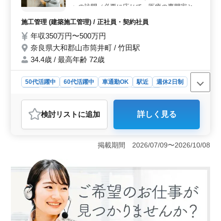
境にも配慮がされています。 ＜経験者優遇の求人
への訪問（必要に応じて、医療の専門家と共
＞ 2級土木施工管理技士以上の資格と、発注者支援業務
に改修プラン作成） ・改修のご提案（補助
施工管理 (建築施工管理) / 正社員・契約社員
経験5年以上が必要です。CAD操作経験があれば尚可とさ
金申請の書類作成） ・施工業者の選定 ・改
れています。また定年後の方も積極的に採用されてお
年収350万円〜500万円
修工事の施工管理（安全・品質・工程・原
り、50代以上の経験者の方々も活躍しています。
価） ・お客様への引渡し ・改修完了報告書
奈良県大和郡山市筒井町 / 竹田駅
の作成 ※ベテラン50〜60代活躍中ですので
34.4歳 / 最高年齢 72歳
ぜひご応募下さい。
50代活躍中
60代活躍中
車通勤OK
駅近
週休2日制
長期
男性歓迎
正社員
契約社員
施工管理
おすすめポイント
検討リスト
に追加
詳しく見る
＜転勤なしの安定環境＞ 奈良県大和郡山市筒井町で、
木造住宅施工管理のポジションを募集しています。転勤
なしで安定した環境で、中高年の方がご活躍されていま
掲載期間 2026/07/09〜2026/10/08
す。従業員12人の企業で、男性6割、平均年齢は34.4歳と
なっています。 ＜経験を活かせる業務内容＞ 住宅
の改修に関する施工管理業務を担当していただきます。
お客様への訪問から施工業者の選定、施工管理まで幅広
い業務を担当できます。木造施工管理経験が5年以上ある
方を募集しています。 ＜充実した福利厚生＞ 年収
350万円〜500万円、通勤手当の全額支給があります。週
休2日制の土日休み、夏季休暇、年末年始、GW休暇もあ