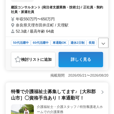
＞ 車通勤が可能で、公共交通機関を利用せずに自宅か
務(工事監督支援業務) ・工事管理(品質・工
建設コンサルタント (発注者支援業務・技術士) / 正社員・契約
ら直接通える利便性が高い職場です。車通勤が許可され
程・安全)、施工計画 ・現場での打ち合わせ
社員・派遣社員
ているため、通勤のストレスを軽減することができま
・資料作成業務 等 ・積算、資材発注 ・竣工
す。地元で腰を据えて長期的に働きたい方にとって、安
年収550万円〜650万円
図書作成、CADによる図面修正 中高年、シ
定した収入と安心できる雇用環境が整っています。
奈良県天理市田井庄町 / 天理駅
ニア層人材急募（50〜60代の技術士活躍
中） ＊備考＊ 交通費支給 単身赴任宿舎完備
52.3歳 / 最高年齢 64歳
社用車支給 ☆近畿地方全域で案件がござい
ます
50代活躍中
60代活躍中
車通勤OK
週休2日制
長期
寮・社宅あり
女性歓迎
正社員
契約社員
派遣社員
建設コンサルタント
検討リスト
に追加
詳しく見る
おすすめポイント
＜発注者支援業務経験者向け案件＞ 奈良県天理市田井
庄町にて、河川や海岸、トンネル工事などの現場監督経
掲載期間 2026/05/21〜2026/08/20
験を持つ発注者支援業務のベテランを募集しています。
年収550万円〜650万円で、近畿地方全域での案件が展開
されています。 ＜業務内容＞ 工事監督支援業務や
特養で介護福祉士募集してます♪［大和郡
工事管理、現場打ち合わせ、資料作成などの業務が中心
山市］◯資格手当あり！車通勤可！
です。積算や竣工図書作成、CAD図面修正なども担当し
ます。中高年の技術者が活躍する環境で、豊富な経験を
介護福祉士・介護スタッフ / 特別養護老人ホ
生かせる職場です。 ＜待遇と条件＞ 1級土木施工管
ームでの介護業務
理技士やCAD経験者を歓迎します。交通費支給、単身赴