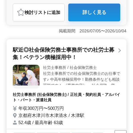
おります！ ご応募お待ちしております♪
おすすめポイント
検討リスト
に追加
詳しく見る
＜木津川市周辺の建築の施工管理＞ 京都府木津川市を
拠点とする建設会社では、公共工事を中心に建築施工管
理者を募集しています。公共工事や住宅、商業施設など
掲載期間 2026/07/05〜2026/10/04
様々な建築案件に携わり、建築の施工管理業務を担当し
ます。 ＜50代以上活躍中＞ 当社では、経験と実績
を重視し、50代や60代の方々も積極的に採用していま
駅近◎社会保険労務士事務所での社労士募
す。経験豊富なベテランの方々の力を活かし、建設プロ
ジェクトの成功に貢献していただけることを期待してい
集！ベテラン積極採用中！
ます。 ＜通勤環境の良さ＞ 木津駅から徒歩圏内に
位置し、アクセスが便利です。また、駐車場も完備して
社労士事務所 / 社会保険労務士
おり、車通勤を希望される方にも適した環境です。通勤
社労士事務所での社会保険労務士のお仕事で
のストレスを最小限に抑え、仕事に集中していただける
す♪ 中高年積極採用中！勤務条件なども相談
環境を整えています。
可能です！ 《業務内容》 ・社会保険、労働
保険の手続き ・給与計算 ・助成金 ・評価制
社労士事務所 (社会保険労務士) / 正社員・契約社員・アルバイ
度 等 【備考】 ◎50代以上活躍中企業 ◎交
ト・パート・派遣社員
通費支給 ◎社会保険完備 駅から近いので通
年収300万円〜500万円
勤も楽々です！ ご応募お待ちしております
京都府木津川市木津清水 / 木津駅
◎
52.4歳 / 最高年齢 63歳