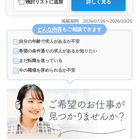
検討リスト
に追加
詳しく見る
＜中高年活躍中＞ 中高年の方々が活躍できる環境であ
り、週に2日の休日を確保できます。年齢やワークライフ
バランスを考慮した働き方をサポートしています。
掲載期間 2026/07/26〜2026/10/25
＜高年収＞ 業務内容に応じて、年収が450万円から700
どんな内容
もご相談できます
万円まで設定されています。経験や能力に基づいた公正
な評価が行われることが期待されます。 ＜福利厚生
自分の年齢で求人があるか不安
が充実＞ 健康保険、厚生年金、雇用保険、労災保険な
ど、充実した福利厚生が提供されます。これにより、安
希望の条件通りの求人があるか知りたい
心して働くことができます。
まだ転職を迷っている
今の職場を辞められるか不安