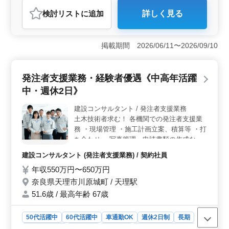
契約社員
アルバイト・パート
医師
検討リスト
に追加
詳しく見る
おすすめポイント
＜仕事の特徴＞ 京都府木津川市に位置するデンタルク
リニックでの常勤歯科医師を募集中です。車通勤が可能
掲載期間 2026/06/11〜2026/09/10
で、週休2日制の働きやすい環境です。経験豊富なベテラ
ンの方々が活躍し、中高年世代も積極的に参加していま
す。 ＜業務内容＞ 保険診療の外来治療が中心で、
発注者支援業務・経験者優遇《中高年活躍
特に小児歯科に力を入れています。治療内容は多岐にわ
中・週休2日》
たり、歯や歯周病の治療から予防歯科、口腔ケアや審美
歯科、歯列矯正、歯科検診などを行います。 ＜ポイ
建設コンサルタント / 発注者支援業務
ント＞ 車通勤が可能なため、交通手段に制約がある方
土木技術者求む！ 各機関での発注者支援業
でも安心です。週休2日制で、プライベートの時間も大切
にできます。また、中高年の方々も歓迎しており、経験
務 ・現場管理 ・施工計画立案、積算等 ・打
豊富なベテランの方々にとっても働きやすい環境です。
ち合わせ ・写真管理、申請書類の作成など
※パソコン操作必須、CAD操作必須 宿舎完
建設コンサルタント (発注者支援業務) / 契約社員
備！単身赴任者歓迎！ 土木施工管理、発注
年収550万円〜650万円
者支援業務の経験者、ぜひご応募ください。
★50代・60代の技術者活躍中！！
奈良県天理市川原城町 / 天理駅
51.6歳 / 最高年齢 67歳
50代活躍中
60代活躍中
車通勤OK
週休2日制
長期
寮・社宅あり
男性歓迎
契約社員
建設コンサルタント