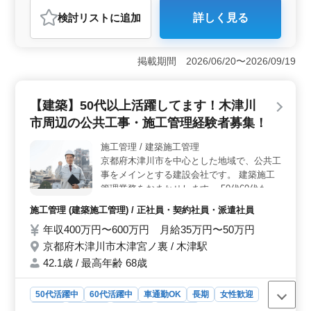
紹介予定派遣社員
設計事務所・建築士
検討リスト
に追加
詳しく見る
おすすめポイント
＜建築企業の魅力＞ 建築企業での建築設計業務を担当
します。主に意匠設計業務に携わり、戸建住宅や集合住
掲載期間 2026/06/20〜2026/09/19
宅案件を手がけます。施主との打ち合わせから設計監理
まで一貫して担当し、プロジェクトを成功に導きます。
CAD操作が必要となりますが、経験者であれば業務にス
【建築】50代以上活躍してます！木津川
ムーズに取り組むことができます。 ＜働きやすい環
市周辺の公共工事・施工管理経験者募集！
境＞ 京都府木津川市加茂町美浪椚に拠点を置き、JR関
西本線から通勤が可能です。車通勤もOKで、交通費は全
施工管理 / 建築施工管理
額支給されます。残業が少なめであり、プライベートの
京都府木津川市を中心とした地域で、公共工
時間を充実させながら業務に取り組むことができま
す。 ＜経験者の活躍＞ 経験豊富な方々のご応募を
事をメインとする建設会社です。 建築施工
期待しています。一級建築士やCAD経験者は条件面で優
管理業務をおまかせします。 50代60代も積
遇されます。50代、60代以上の方も活躍中で、年齢に関
極採用中。 〜案件〜 建築工事（公共工事が
施工管理 (建築施工管理) / 正社員・契約社員・派遣社員
係なく経験者を歓迎します。アットホームな雰囲気の中
メイン） 〜仕事内容〜 ・建築施工管理(現場
で、チーム全体での協力体制が整っています。
年収400万円〜600万円 月給35万円〜50万円
代理人、現場監督) ・施工管理、積算、書類
作成、施工図修正程度 等 ・発注者との打ち
京都府木津川市木津宮ノ裏 / 木津駅
合わせ、近隣住民対応、社内会議 等 〜求人
42.1歳 / 最高年齢 68歳
特徴〜 ・駐車場完備（費用は自己負担） ・
50代以上の新規採用実績有り！ ・年齢では
50代活躍中
60代活躍中
車通勤OK
長期
女性歓迎
なく経験重視◎ ベテランの力を必要として
正社員
契約社員
派遣社員
施工管理