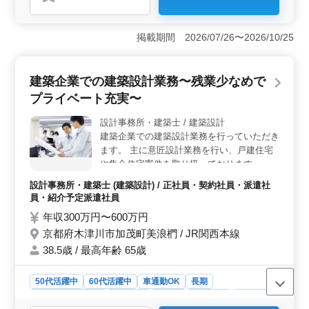
＜中高年活躍中＞ 中高年の方々が積極的に活躍する環
境であり、週休2日の働き方が可能です。経験豊富な方や
ワークライフバランスを重視する方にとって魅力的で
掲載期間 2026/07/26〜2026/10/25
す。 ＜魅力的な給与制度＞ 業務に応じて、450万円
から700万円までの年収が設定されています。経験やスキ
ルに見合った報酬が期待できます。 ＜福利厚生が充
建築企業での建築設計業務〜残業少なめで
実＞ 健康保険、厚生年金、雇用保険、労災保険などの
充実した福利厚生が提供されています。安心して働くこ
プライベート充実〜
とができます。
設計事務所・建築士 / 建築設計
建築企業での建築設計業務を行っていただき
ます。 主に意匠設計業務を行い、戸建住宅
や集合住宅案件を取り扱っております。
【業務内容】 ・施主打ち合わせ、現地調
設計事務所・建築士 (建築設計) / 正社員・契約社員・派遣社
査、プランニング ・基本設計、実施設計、
員・紹介予定派遣社員
積算 ・確認申請、各種書類作成、施工会社
年収300万円〜600万円
選定、設計監理 等 ・CAD操作あり ◯備考
京都府木津川市加茂町美浪椚 / JR関西本線
＊作業着支給 ＊交通費全額支給、マイカー
通勤OK ＊残業少なめでプライベート充実
38.5歳 / 最高年齢 65歳
皆様のご応募、お待ちしております。
50代活躍中
60代活躍中
車通勤OK
長期
残業なし・少なめ
男性歓迎
正社員
契約社員
派遣社員