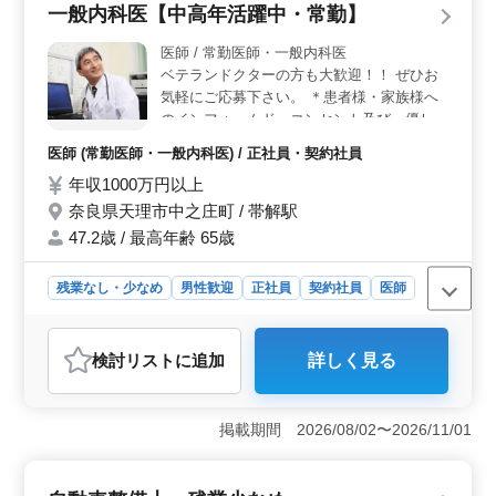
一般内科医【中高年活躍中・常勤】
す。 ＜経験を活かせる幅広い業務＞ 調理経験が1年
以上あれば応募可能で、施設利用者や病院職員への食事
医師 / 常勤医師・一般内科医
提供に加え、食材や備品の管理、シフト管理、監査対応
ベテランドクターの方も大歓迎！！ ぜひお
など、責任ある業務も担当します。マネジメントや運営
気軽にご応募下さい。 ＊患者様・家族様へ
面でのスキルアップも目指せます。 ＜ワークライフ
のインフォームド・コンセント及び、優しく
バランスを重視した勤務環境＞ 週休2日制のシフト勤務
親切に接することが出来る方を歓迎致しま
で、プライベートとの両立がしやすい環境です。残業は
医師 (常勤医師・一般内科医) / 正社員・契約社員
す。 関連施設の特別養護老人ホームでの一
月20時間程度で、過度な負担がなく、体力に自信のある
年収1000万円以上
般内科医として勤務いただきます。 夜間当
方に最適です。社員寮もあるので、遠方からの応募も可
直：基本無し（ご相談の上決定します） ※
能です。
奈良県天理市中之庄町 / 帯解駅
非常勤でご勤務いただける先生も募集してお
47.2歳 / 最高年齢 65歳
ります。
残業なし・少なめ
男性歓迎
正社員
契約社員
医師
おすすめポイント
＜ワークライフバランス＞ 残業が少なめで、休日数が
検討リスト
に追加
詳しく見る
充実しているため、仕事とプライベートの時間を効果的
に管理できます。夜間当直が基本なく、長期間働くにあ
たっての身体的・精神的負担が軽減できます。 ＜専
掲載期間 2026/08/02〜2026/11/01
門性の発揮と多様な勤務形態＞ 内科を始め、呼吸器科
や消化器科など多岐にわたる診療科目があり、専門性を
活かす機会が豊富です。また、非常勤の選択肢もあり、