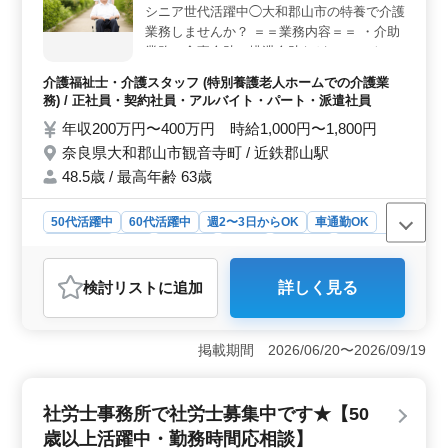
任用の宿舎完備、社用車支給などの福利厚生が整ってい
シニア世代活躍中◯大和郡山市の特養で介護
ます。平均年齢は52.3歳で、男性が7割、女性が3割の構
業務しませんか？ ＝＝業務内容＝＝ ・介助
成です。
業務（食事介助、排泄介助など） ・レクリ
エーション ・リハビリテーションサポート
介護福祉士・介護スタッフ (特別養護老人ホームでの介護業
・書類作成、書類整理等 ＝＝備考＝＝ ◯資
務) / 正社員・契約社員・アルバイト・パート・派遣社員
格手当あり！ ◯車通勤可能 皆様からのご応
年収200万円〜400万円 時給1,000円〜1,800円
募お待ちしております♪
奈良県大和郡山市観音寺町 / 近鉄郡山駅
48.5歳 / 最高年齢 63歳
50代活躍中
60代活躍中
週2〜3日からOK
車通勤OK
週休2日制
長期
女性歓迎
正社員
契約社員
派遣社員
アルバイト・パート
介護福祉士・介護スタッフ
検討リスト
に追加
詳しく見る
おすすめポイント
＜勤務形態の柔軟性＞ 正社員からアルバイトまで複数
の雇用形態を選べ、週2〜3日からの勤務も可能です。
掲載期間 2026/06/20〜2026/09/19
様々なライフスタイルに合わせて働き方を選べるので、
ワークライフバランスを重視する方にもおすすめで
す。 ＜福利厚生とサポート＞ 資格手当の支給があ
社労士事務所で社労士募集中です★【50
り、スキルアップを目指す介護士にとって魅力的で
歳以上活躍中・勤務時間応相談】
す。 また、車通勤が可能で無料駐車場も完備している