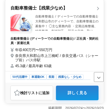
を担当するため、これまでの経験や技術を存分に活かし
自動車整備士【残業少なめ】
ながら働ける職場です。 ＜働きやすい職場環境＞
残業は月平均10時間と少なめで、プライベートの時間を
自動車整備士 / ディーラーでの自動車整備士
大切にしたい方にも適した環境です。シフト制で月8〜9
大和郡山市のディーラーで、自動車整備士の
日の休みがあり、水曜日は固定休となっているため、安
募集中！ ◯主な業務内容 ・定期点検整備、
定した生活リズムを維持しやすいです。さらに、マイカ
納車整備、車検対応 ・部品の交換・取り付
ー通勤可能で駐車場代が無料なのも嬉しいポイントで
け・補修 ・トラブルシューティング時の整
す。 ＜充実した待遇＞ 年収は400万円から550万円
自動車整備士 (ディーラーでの自動車整備士) / 正社員・契約社
備業務全般 ・お客さんの見積もり対応 ・カ
と高水準で、賞与も3.1ヶ月分支給される点が魅力です。
員・派遣社員
ーナビ・ETCの設置 ・オーディオ・ナビ等
福利厚生も充実しており、雇用保険、労災保険、健康保
年収400万円〜550万円
の取付け マイカー通勤OK！無料駐車場完備
険、厚生年金に加え、財形制度も完備しているため、安
心して長期的に働ける環境です。
奈良県大和郡山市上三橋町 / 奈良交通バス（シャー
です。 ※残業なし ※賞与あり ベテランメカ
プ前）バス停駅
ニックとして培ってきた技術を、存分に活か
せる職場です！
45.3歳 / 最高年齢 63歳
50代活躍中
車通勤OK
長期
残業なし・少なめ
男性歓迎
正社員
契約社員
派遣社員
自動車整備士
おすすめポイント
検討リスト
に追加
詳しく見る
＜働きやすさ＞ マイカー通勤が可能で、無料駐車場が
完備されているため、通勤が便利です。さらに、残業が
少なく、就業時間も9:45〜18:45と無理なく働ける環境が
掲載期間 2026/07/24〜2026/10/23