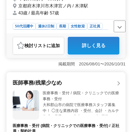
京都府木津川市木津宮ノ内 / 木津駅
な方、是非ご応募下さい。
43歳 / 最高年齢 57歳
50代活躍中
週休2日制
長期
女性歓迎
正社員
契約社員
派遣社員
アルバイト・パート
会計事務所
おすすめポイント
検討リスト
に追加
詳しく見る
＜中高年の活躍が期待される安定企業＞ 当社は地域に
根ざした会計事務所として、税理士補助業務を担うスタ
ッフを募集しています。中高年の方々が活躍しており、
掲載期間 2026/08/01〜2026/10/31
コンサルティング業務の経験者も歓迎しています。
＜多彩な業務内容でスキルを磨く＞ 巡回監査、決算申
告、税務相談、相続・贈与相談、税務調査立ち会いな
医師事務/残業少なめ
ど、幅広い業務に携わることができます。経験豊富な
方々にとっても新たなチャレンジが可能な環境で
医療事務・受付 / 病院・クリニックでの医療
す。 ＜働きやすい環境で長く活躍＞ 週5日の勤務
事務・受付
で、土日祝はしっかりと休みを取れます。さらに、年間
大和郡山市の病院で医療事務スタッフ募集
休日や有給休暇も充実しています。給与水準も高く、年6
中！ ◯主な業務内容 ・受付、会計 ・カルテ
回の賞与支給もあります。安定した収入を得ながら、長
作成、電子カルテ入力 ・レセプト業務 ・診
期間働くことができる環境が整っています。
療補助業務 シニア世代のベテランスタッフ
医療事務・受付 (病院・クリニックでの医療事務・受付) / 正社
も活躍中です。 アットホームで働きやすい
員・契約社員