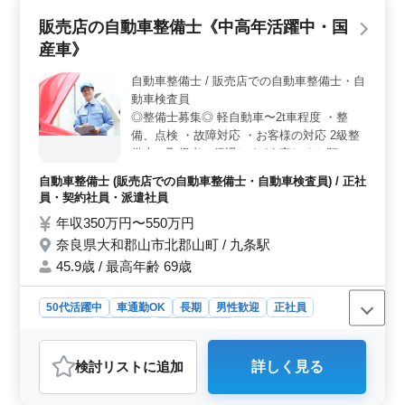
福利厚生＞ 年収は400万円から520万円まで幅広く、通
販売店の自動車整備士《中高年活躍中・国
勤手当は全額支給されます。福利厚生には雇用、労災、
健康、厚生などが含まれており、従業員の安心・安全を
産車》
サポートしています。働きながら安定した生活を送れる
環境が整っています。 ＜募集職種＞ 自動車整備士
自動車整備士 / 販売店での自動車整備士・自
として、整備工場や販売店、自動車検査員としての業務
動車検査員
を募集しています。経験豊富な方々のご応募をお待ちし
◎整備士募集◎ 軽自動車〜2t車程度 ・整
ています。新しいチャレンジを求める方や、地域に根ざ
備、点検 ・故障対応 ・お客様の対応 2級整
した働き方を希望する方にも最適な環境です。
備士の取得者は優遇します! 宜しくお願い致
します。
自動車整備士 (販売店での自動車整備士・自動車検査員) / 正社
員・契約社員・派遣社員
年収350万円〜550万円
奈良県大和郡山市北郡山町 / 九条駅
45.9歳 / 最高年齢 69歳
50代活躍中
車通勤OK
長期
男性歓迎
正社員
契約社員
派遣社員
自動車整備士
おすすめポイント
検討リスト
に追加
詳しく見る
＜雇用条件＞ この求人は正社員、契約社員、派遣社員
といった複数の雇用形態があり、週5日のフルタイム勤務