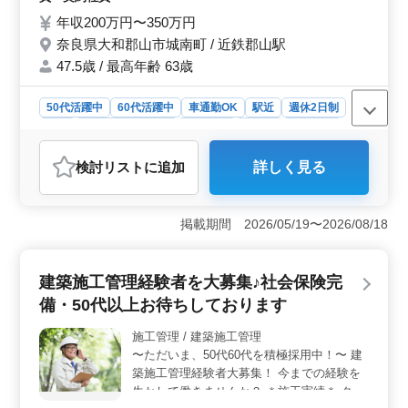
職場です。 ＊賞与あり ＊昇給制度あり ＊車
年収200万円〜350万円
通勤OK ＊駅チカ ＊50歳以上活躍中
奈良県大和郡山市城南町 / 近鉄郡山駅
47.5歳 / 最高年齢 63歳
50代活躍中
60代活躍中
車通勤OK
駅近
週休2日制
長期
残業なし・少なめ
女性歓迎
正社員
契約社員
医療事務・受付
検討リスト
に追加
詳しく見る
おすすめポイント
＜安定と成長の機会＞ 昇給制度や賞与が年2回支給され
るため、安定した収入が期待できます。また、診療報酬
掲載期間 2026/05/19〜2026/08/18
請求の経験があれば、即戦力として活躍できる環境で
す。 ＜働きやすさと利便性＞ 残業は月5時間程度と
少なめで、ワークライフバランスを保てます。車通勤が
建築施工管理経験者を大募集♪社会保険完
可能で、駅からも近いため、通勤も非常に便利で
備・50代以上お待ちしております
す。 ＜幅広い年齢層が活躍＞ 年齢層は幅広く、シ
ニア世代のベテランスタッフが活躍中です。アットホー
施工管理 / 建築施工管理
ムな職場環境で、長期的に働きやすい職場です
〜ただいま、50代60代を積極採用中！〜 建
築施工管理経験者大募集！ 今までの経験を
生かして働きませんか？ ＊施工実績＊ クリ