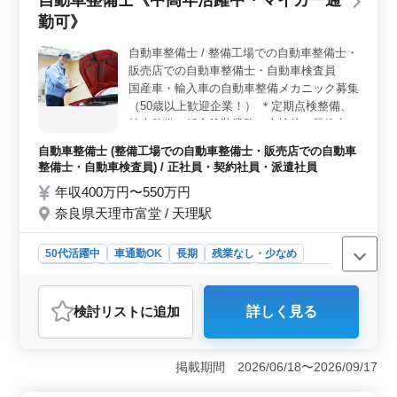
自動車整備士《中高年活躍中・マイカー通
時間も応相談です。ライフスタイルに合わせて働ける環
勤可》
境が整っています。女性も歓迎し、多様な人材が活躍し
ています。長年の経験を生かしながら、自分らしい働き
自動車整備士 / 整備工場での自動車整備士・
方を実現できます。 ＜長期勤務へのサポート＞ 長
販売店での自動車整備士・自動車検査員
期間勤務していただける方を歓迎しています。安定した
職場で、着実にキャリアを積み上げていくことができま
国産車・輸入車の自動車整備メカニック募集
す。経験を存分に発揮し、組織の発展に貢献していくこ
（50歳以上歓迎企業！） ＊定期点検整備、
とが期待されています。ますますのご活躍をお待ちして
納車整備、鈑金塗装業務、車検後の最終点
います。
検、車検対応 ＊自動車整備全般（メーカー
自動車整備士 (整備工場での自動車整備士・販売店での自動車
問わず）あり ＊トラブルシューティング時
整備士・自動車検査員) / 正社員・契約社員・派遣社員
の整備業務全般 ＊点検箇所・問題のあった
年収400万円〜550万円
箇所・処置方法などお客様対応 ◎現在50歳
奈良県天理市富堂 / 天理駅
以上も活躍している企業です！ ぜひ今まで
の経験を活かして頂ける方のご応募お待ちし
ております。
50代活躍中
車通勤OK
長期
残業なし・少なめ
男性歓迎
正社員
契約社員
派遣社員
自動車整備士
おすすめポイント
検討リスト
に追加
詳しく見る
＜中高年活躍中・マイカー通勤可＞ 経験豊富な50歳以
上の方々が活躍中で、マイカー通勤も可能です。長年の
技術を活かし、安心して働ける職場環境が整っていま
掲載期間 2026/06/18〜2026/09/17
す。自動車整備業界での経験を積んだ方々が、新しい環
境で力を発揮できる場を提供しています。 ＜給与・