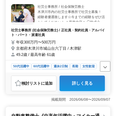
ため、通勤の利便性が高いです。 ＜多様な年代が活
社労士事務所 / 社会保険労務士
躍中＞ 50代、60代のシニア世代も活躍中で、経験豊富
木津川市内の社労士事務所で社労士募集！
な仲間とともに働ける環境です。年齢を問わず働ける職
場環境です。
経験者優遇致します☆今までの経験をぜひ活
かしてください！ ＊業務内容＊ ◯助成金の
申請 ◯労務顧問・給与計算 ◯就業規則の作
社労士事務所 (社会保険労務士) / 正社員・契約社員・アルバイ
成・変更 等 ＊備考＊ ◎完全週休2日制 ◎50
ト・パート・派遣社員
代、60代の採用実績あり ◎経験者優遇 ◎勤
年収300万円〜500万円
務時間応相談 長期勤務できる方積極採用中
京都府木津川市城山台六丁目 / 木津駅
です！ ご応募お待ちしております♪
49.2歳 / 最高年齢 61歳
50代活躍中
60代活躍中
週休2日制
長期
女性歓迎
正社員
契約社員
派遣社員
アルバイト・パート
社労士事務所
検討リスト
に追加
詳しく見る
おすすめポイント
＜経験を活かす＞ 助成金の申請や給与計算、就業規則
の作成など、幅広い業務を担当できます。経験豊富な方
掲載期間 2026/06/08〜2026/09/07
を優遇し、50代や60代の方々も積極的に活躍中です。社
労士事務所での経験があれば、即戦力として期待されて
います。 ＜柔軟な働き方＞ 完全週休2日制で、勤務