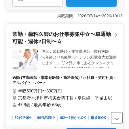
おすすめポイント
＜経験を重視＞ 看護師実務経験5年以上の方を求めてい
ます。高齢者の介護や医療に関する豊富な知識と経験を
掲載期間 2026/07/14〜2026/10/13
持つ方々が、安心して業務に取り組める環境が整ってい
ます。また、医療ニーズの高い環境であるため、経験豊
富な看護師の方々が活躍できる場です。 ＜マイカー
常勤・歯科医師のお仕事募集中☆〜車通勤
通勤可能＞ マイカー通勤が可能であり、交通の便の良
可能・週休2日制〜☆
い立地にあります。公共交通機関が不便な地域にお住ま
いの方でも、通勤にストレスを感じることなく、安心し
医師 / 常勤医師・非常勤医師・歯科医師
て通勤できるでしょう。 ＜長期勤務可能な方歓迎
＼年齢よりも経験☆ベテラン経験者大歓迎致
＞ 長期間安定して働ける方を歓迎しています。福祉施
設での看護業務は、慣れ親しんだ環境での安定した勤務
します！／ ◯木津川市にあるデンタルクリ
が求められます。経験を活かし、長く活躍していただけ
ニックでの歯科医師 保険診療の外来治療中
る方々のご応募をお待ちしています。
心【小児科】 ◯業務内容 ・歯や歯周病の治
医師 (常勤医師・非常勤医師・歯科医師) / 正社員・契約社員・
療 ・予防歯科 ・口腔ケアや審美歯科 ・歯列
アルバイト・パート
矯正 ・歯科検診 ◯ポイント ・車通勤可能
年収500万円〜800万円
・週休2日制 ・50代、60代歓迎 ・シニアの
京都府木津川市梅美台四丁目 / 奈良線 平城山駅
方も活躍中 →勤務日相談可能(その他備考)、
社会保険完備 等 お気軽にお問い合わせ下さ
47.8歳 / 最高年齢 63歳
い！ 皆様のご応募お待ちしております♪
50代活躍中
60代活躍中
週2〜3日からOK
車通勤OK
週休2日制
長期
残業なし・少なめ
女性歓迎
正社員