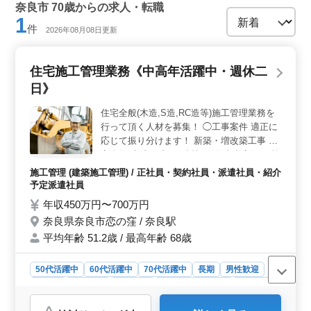
奈良市 70歳からの求人・転職
1
件
2026年08月08日更新
住宅施工管理業務《中高年活躍中・週休二
日》
住宅全般(木造,S造,RC造等)施工管理業務を
行って頂く人材を募集！ ◯工事案件 適正に
応じて振り分けます！ 新築・増改築工事 住
宅全般(木造,S造,RC造等) 〈仕事内容〉 ・施
工管理(品質、安全、工程) ・各種書類作成
施工管理 (建築施工管理) / 正社員・契約社員・派遣社員・紹介
・取引先との打ち合わせや外注業者への発
予定派遣社員
注、指導などの業務 ・職人手配、協力業者
年収450万円〜700万円
打ち合わせ ・その他工事に関する付随業務
奈良県奈良市恋の窪 / 奈良駅
基本的に奈良県を中心に就業場所を定めてい
平均年齢 51.2歳 / 最高年齢 68歳
ます。 60代の方も活躍中です。是非ご応募
くださいませ。 ・土日休み。他GWや年末年
始休暇など ・交通費全額支給、マイカー通
50代活躍中
60代活躍中
70代活躍中
長期
男性歓迎
勤可能です。
正社員
契約社員
派遣社員
紹介予定派遣社員
施工管理
おすすめポイント