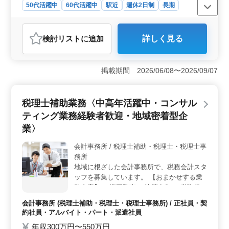
50代活躍中
60代活躍中
駅近
週休2日制
長期
女性歓迎
正社員
契約社員
派遣社員
アルバイト・パート
社労士事務所
検討リスト
に追加
詳しく見る
おすすめポイント
＜駅近での利便性＞ 木津駅からほど近い場所に位置す
る社会保険労務士事務所でのお仕事です。通勤がスムー
掲載期間 2026/06/08〜2026/09/07
ズで快適な環境です。また、周辺には商店や飲食店も充
実しており、仕事の合間に便利な施設を利用できま
す。 ＜ベテランの採用歓迎＞ 経験豊富な中高年層
税理士補助業務〈中高年活躍中・コンサル
の方々を積極的に採用しています。長年の経験や知識を
ティング業務経験者歓迎・地域密着型企
活かし、組織の一員として活躍していただけます。ま
た、勤務条件についても柔軟に相談に応じますので、ラ
業〉
イフスタイルに合わせた働き方が可能です。 ＜幅広
い業務内容と安定した環境＞ 社労士事務所での業務
会計事務所 / 税理士補助・税理士・税理士事
は、社会保険や労働保険の手続きから給与計算、助成金
務所
申請まで多岐にわたります。安定した雇用環境で長く働
地域に根ざした会計事務所で、税務会計スタ
き続けられる環境が整っています。
ッフを募集しています。 【おまかせする業
務内容】 ・巡回監査 ・決算申告 ・税務相談
・相続・贈与相談 ・税務調査立ち会い ◯税
会計事務所 (税理士補助・税理士・税理士事務所) / 正社員・契
理士有資格者歓迎 ◯税理士試験科目合格者
約社員・アルバイト・パート・派遣社員
歓迎 ☆50代以上のシニア世代が活躍してい
年収300万円〜550万円
る企業です。会計事務所での勤務経験が豊か