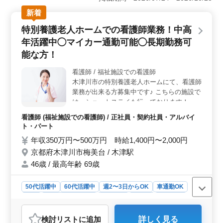
整っています。休日は水曜や年末年始、夏季休暇があ
り、プライベートも充実できます。 ＜キャリアを活
新着
かせる＞ 自動車整備士としての経験を活かし、定期点
特別養護老人ホームでの看護師業務！中高
検整備や車検対応、カーナビの取り付けなど、幅広い業
務に携わることができます。ベテランメカニックとして
年活躍中◯マイカー通勤可能◯長期勤務可
の技術を存分に発揮できる職場で、3級整備士資格があれ
能な方！
ば応募可能です。 ＜シニア歓迎＞ 50代以上のスタ
ッフも活躍中の職場で、経験豊富なシニア世代の方にも
看護師 / 福祉施設での看護師
最適です。年齢に関わらず安定して働ける環境があり、
木津川市の特別養護老人ホームにて、看護師
賞与や福利厚生も充実しているため、長く働きたい方に
業務が出来る方募集中です♪ こちらの施設で
おすすめです。
は、ショートステイも行っております！ 〜
お仕事内容〜 食事・入浴・排泄等の生活介
看護師 (福祉施設での看護師) / 正社員・契約社員・アルバイ
助・バイタルチェック・配薬準備、与薬・簡
ト・パート
単な医療処置・ベッドメイキング など… 〜
年収350万円〜500万円 時給1,400円〜2,000円
特徴〜 ＊シニア層歓迎 ＊アットホームな職
京都府木津川市梅美台 / 木津駅
場 ＊プライベートとの両立可能 ＊社会保険
完備 ＼ご応募お待ちしております／
46歳 / 最高年齢 69歳
50代活躍中
60代活躍中
週2〜3日からOK
車通勤OK
長期
残業なし・少なめ
女性歓迎
正社員
契約社員
アルバイト・パート
看護師
検討リスト
に追加
詳しく見る