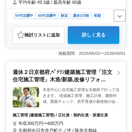
平均年齢 49.3歳 / 最高年齢 60歳
お問い合わせください♪
50代活躍中
60代活躍中
駅近
週休2日制
長期
女性歓迎
正社員
契約社員
派遣社員
アルバイト・パート
社労士事務所
検討リスト
に追加
詳しく見る
おすすめポイント
＜スキル活かす＞ 社労士業務全般に携わり、経験を活
かせる環境です。社会保険手続きや給与計算、人材育成
掲載期間 2026/06/02〜2026/09/01
相談まで多岐にわたり、専門スキルの幅広い発揮が期待
されます。向日市における社労士事務所の中心メンバー
としてキャリアを築けます。 ＜ワークライフバラン
週休２日京都府,ﾍﾞﾃﾗﾝ建築施工管理「注文
ス＞ 完全週休2日制で駅近です。アットホームな雰囲気
住宅施工管理」木造/新築,改修リフォ…
で働きやすい環境です。社会保険完備で安心感があり、
福利厚生も整っています。50代以上のベテランも積極的
木造中心に住宅施工管理を京都府で行って頂
に採用されており、経験を活かし新たなステージで活躍
きます。 現場施工管理、施工計画、書類作
できます。 ＜働く喜び＞ 年齢に関係なく、ベテラ
ンの方々がアットホームに協力できます。助成金業務や
成、図面チェック、若手育成や新技術の会得
労務トラブル対応など、やりがいのある業務が充実して
をして頂き、現場をお任せ致します。 ・残
います。向日市の社労士事務所で、地域社会に貢献し、
業月平均20時間程度、更に削減目指してお
施工管理 (建築施工管理) / 正社員・契約社員・派遣社員
やりがいを感じながら働くことができます。
ります。 ・シフト制週休２日、祝日、年末
年収300万円〜600万円
年始、夏季、GW等休日 ・ブランクある方も
京都府向日市寺戸町七ノ坪 / 阪急京都線
お気軽にご応募くださいませ。ﾍﾞﾃﾗﾝを求め