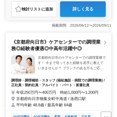
おすすめポイント
検討リスト
に追加
詳しく見る
＜中高年活躍中・社会保険完備＞ 京都府向日市物集女
町中海道にある介護老人保健施設では、看護師を募集し
ています。こちらの施設では、中高年の方々が活躍でき
掲載期間 2026/06/12〜2026/09/11
る職場環境を整えており、経験豊富な看護師の方々に最
適な働き場所です。 ＜業務内容＞ バイタルチェッ
クや配薬準備、医療処置などの看護業務をはじめ、入居
《京都府向日市》ケアセンターでの調理業
者様の日常生活のサポートも行います。また、外出の付
き添いや介護職員への指導などもお任せします。 ＜
務◎経験者優遇◎中高年活躍中◎
働きやすい条件＞ 社会保険完備で安心して働けます。
残業は少なめで、ワークライフバランスを重視した勤務
京都府向日市のケアセンターでの調理業務で
が可能です。週休2日制で休日もしっかりとることがで
す！ 今まで培ってきた経験を若手に教えて
き、働きやすさを追求しています。
いきませんか？ ブランクのある方もご応募
可能！まずはお気軽にお問い合わせくださ
い。 【業務内容】 ・調理 ・盛り付け ・食
調理師・調理補助・スタッフ (福祉施設・病院での調理業務) /
器洗浄 ・調理補助 ＊中高年活躍中 ＊社会保
正社員・契約社員・アルバイト・パート・派遣社員
険完備 ＊経験者優遇 皆様のご応募をお待ち
年収250万円〜400万円 時給1,000円〜1,200円
しております。
京都府向日市物集女町中海道 / 洛西口駅
平均年齢 48.8歳 / 最高年齢 64歳
50代活躍中
60代活躍中
長期
女性歓迎
正社員