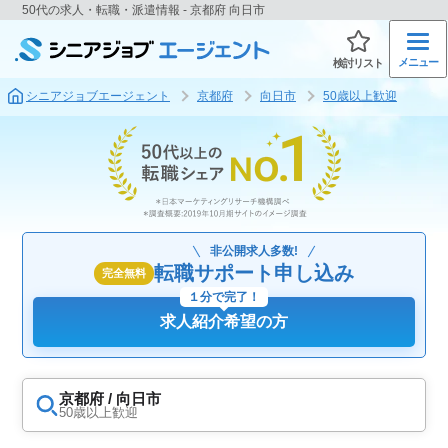
50代の求人・転職・派遣情報 - 京都府 向日市
メニュー
検討リスト
シニアジョブエージェント
京都府
向日市
50歳以上歓迎
非公開求人多数!
転職サポート申し込み
完全無料
１分で完了！
求人紹介希望の方
京都府 / 向日市
50歳以上歓迎