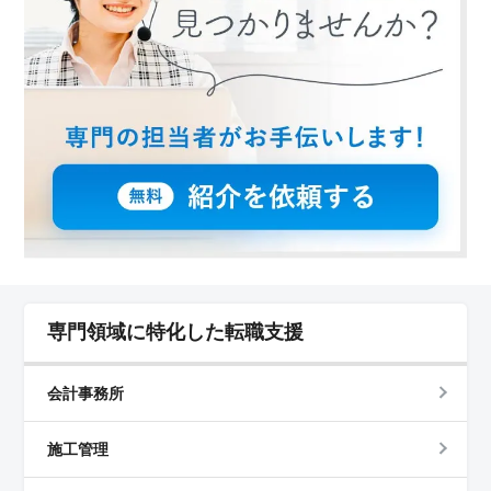
す。自分のライフスタイルに合わせて勤務が可能で
す。 ＜シニア層も活躍できる職場環境＞ 50代、60
代の方も多く活躍している職場で、経験豊富な方を歓迎
します。これまで培ってきたスキルを若手スタッフに伝
え、チーム全体をまとめる役割を担える点が魅力です。
充実した労働環境で、年齢に関係なく、長く働き続けら
れる職場です。
専門領域に特化した転職支援
会計事務所
施工管理