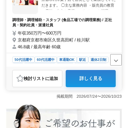
すすめです。残業は月10時間程度と少なく、プライベー
だきます。 ◯主な業務内容 ・販売員の教育
トの時間も大切にできます。 ＜経験を活かして活
・店舗の売上や予算のマネジメント管理 ・
躍・安定した雇用環境＞ 診療報酬請求の経験がある方
を募集しており、これまでの経験を活かして働ける環境
ケーキの飾りつけ、カット ・消毒/清掃作業
調理師・調理補助・スタッフ (食品工場での調理業務) / 正社
です。受付や会計、カルテ作成、レセプト作成などの業
等 ＊マイカー・自転車通勤OK ＊駅チカ ＊
員・契約社員・派遣社員
務を担当するため、多岐にわたるスキルを発揮できま
残業少なめ（月10時間程度） ＊交通費実費
年収350万円〜600万円
す。
支給 マイカー通勤OK！ さらに、駅チカな
京都府京都市南区久世高田町 / 桂川駅
ので公共機関を使っての通勤も便利です。
ご自身に合わせた通勤手段を選択でき、通勤
46.8歳 / 最高年齢 60歳
ストレスなく働けます。
50代活躍中
60代活躍中
車通勤OK
駅近
週休2日制
長期
残業なし・少なめ
女性歓迎
正社員
契約社員
派遣社員
調理師・調理補助・スタッフ
検討リスト
に追加
詳しく見る
おすすめポイント
＜多彩な業務でキャリアアップ＞ 販売員の教育や売上
管理、ケーキの飾りつけなど幅広い業務を担当します。
掲載期間 2026/07/24〜2026/10/23
マネジメントスキルを活かしたい方や、接客・調理の経
験をさらに発展させたい方に最適な環境です。 ＜通
勤の利便性と柔軟な働き方＞ マイカー通勤が可能で、
駅にも近い立地なので、通勤ストレスが少なく快適で
す。週休二日制で、残業も少ないため、仕事とプライベ
ートのバランスを取りながら長期的に働くことができま