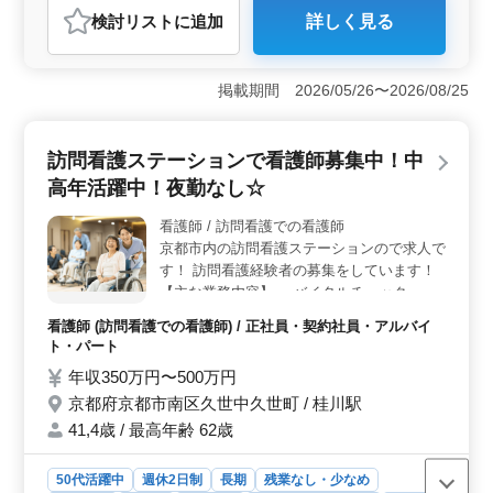
検討リスト
に追加
詳しく見る
おすすめポイント
＜ベテラン経験者の方を歓迎＞ 自動車販売店での整備
士業務において、豊富な経験を持つ方々を積極的に募集
掲載期間 2026/05/26〜2026/08/25
しています。特に、検査員資格をお持ちの方は優遇され
ます。国産車から輸入車まで、さまざまな車種に関わり
ながら、技術を磨きませんか。 ＜充実の仕事内容と
訪問看護ステーションで看護師募集中！中
働きやすさ＞ 点検整備や車検整備など、幅広い業務に
高年活躍中！夜勤なし☆
携わることができます。また、残業は少なめで、プライ
ベートの時間もしっかり確保できる環境です。40代や50
看護師 / 訪問看護での看護師
代以上の方々も多く活躍し、経験豊富な先輩方との共同
京都市内の訪問看護ステーションので求人で
作業が魅力です。 ＜充実の福利厚生と手当＞ 年収
350万〜480万円の他に、通勤手当や賞与も支給されま
す！ 訪問看護経験者の募集をしています！
す。さらに、福利厚生も充実しており、健康保険や厚生
【主な業務内容】 ・バイタルチェック ・ご
年金など、安心して働ける環境が整っています。皆さま
家族の支援、相談 ・医療機器の管理・指導
看護師 (訪問看護での看護師) / 正社員・契約社員・アルバイ
のご応募を心よりお待ちしております。
・リハビリ 等 ◎夜勤なし ◎土日休み ◎中
ト・パート
高年歓迎 現在50歳以上も活躍しています。
年収350万円〜500万円
ぜひ今までの経験を活かして頂ける方のご応
京都府京都市南区久世中久世町 / 桂川駅
募お待ちしております。
41,4歳 / 最高年齢 62歳
50代活躍中
週休2日制
長期
残業なし・少なめ