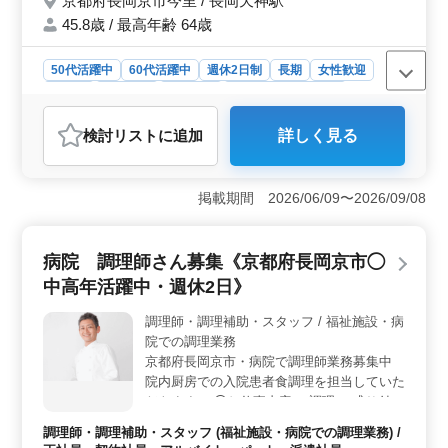
京都府長岡京市今里 / 長岡天神駅
45.8歳 / 最高年齢 64歳
50代活躍中
60代活躍中
週休2日制
長期
女性歓迎
正社員
契約社員
派遣社員
アルバイト・パート
社労士事務所
検討リスト
に追加
詳しく見る
おすすめポイント
＜シニア層歓迎の社労士募集＞ 京都府長岡京市今里に
ある社会保険労務士事務所で、シニア層の方を積極採用
掲載期間 2026/06/09〜2026/09/08
中！経験豊富なベテラン社労士をお待ちしています。ご
興味のある方はまずはお問い合わせください。 ＜幅
広い業務内容＞ 就業規則の作成や給与計算、労働や社
病院 調理師さん募集《京都府長岡京市◯
会保険の手続き、許認可手続きなど幅広い業務を担当し
中高年活躍中・週休2日》
ます。経験を活かして、社労士としての専門知識を存分
に活用しましょう。 ＜働きやすい環境＞ 社会保険
調理師・調理補助・スタッフ / 福祉施設・病
完備で安心して働けます。交通費は実費支給され、長岡
院での調理業務
天神駅から徒歩圏内です。中高年の方々が活躍する職場
で、年齢ではなくスキルや経験、人柄を重視していま
京都府長岡京市・病院で調理師業務募集中
す。ぜひご応募ください！
院内厨房での入院患者食調理を担当していた
だきます。 ◯お仕事内容 ・調理 ・盛り付け
・調理補助 など ＊週休2日シフト制 ＊社会
調理師・調理補助・スタッフ (福祉施設・病院での調理業務) /
保険完備 ＊車通勤可能 ブランクのある方も