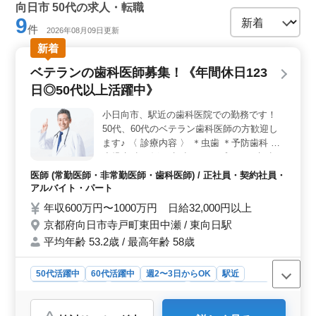
向日市 50代の求人・転職
9
件
2026年08月09日更新
新着
ベテランの歯科医師募集！《年間休日123
日◎50代以上活躍中》
小日向市、駅近の歯科医院での勤務です！
50代、60代のベテラン歯科医師の方歓迎し
ます♪ 〈 診療内容 〉 ＊虫歯 ＊予防歯科 ＊
小児歯科 ＊矯正歯科 ＊インプラント歯科 ＊
審美歯科 〈 特徴 〉 ＊年間休日123日 ＊週
医師 (常勤医師・非常勤医師・歯科医師) / 正社員・契約社員・
休2日◎ ＊50代、60代の方歓迎！ ＊通勤手
アルバイト・パート
当実費支給 ＊駅近 徒歩2分 医院のチーム一
年収600万円〜1000万円 日給32,000円以上
員として仕事に取り組んで下さる方、 患者
京都府向日市寺戸町東田中瀬 / 東向日駅
さんとのコミュニケーションを大事にして下
平均年齢 53.2歳 / 最高年齢 58歳
さる方を募集しております。是非ご応募お待
ちしております！
50代活躍中
60代活躍中
週2〜3日からOK
駅近
週休2日制
長期
残業なし・少なめ
女性歓迎
正社員
契約社員
アルバイト・パート
医師