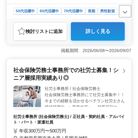
省費用支給 *現在66歳も現役で活躍していま
す *歓迎:(1級/2級)電気工事施工管理技士
50代活躍中
60代活躍中
70代活躍中
長期
男性歓迎
正社員
契約社員
派遣社員
紹介予定派遣社員
施工管理
おすすめポイント
検討リスト
に追加
詳しく見る
＜魅力的なポイント＞ 京都府長岡京市今里で、電気工
事施工管理のポジションを募集しています。中高年から
定年退職者まで幅広い年齢層の方がご活躍されていま
掲載期間 2026/06/08〜2026/09/07
す。社会保険完備で安心して働けます。 ＜大規模な
プロジェクトへの参加＞ 鉄道、道路、空港などの大規
模な電気工事に携われ、工程管理や品質管理、安全管理
社会保険労務士事務所での社労士募集！シ
など重要な業務を担当できます。 ＜充実した福利厚
生＞ 年収550万円〜700万円と高水準の給与がありま
ニア層採用実績あり◎
す。さらに、社用車や帰省費用支給などの福利が整って
います。長岡京駅からのアクセスも便利です。
社労士事務所 / 社会保険労務士
社会保険労務士事務所にて社労士募集中！！
今までの経験を活かせるベテラン社労士さん
積極採用中♪ 〜業務内容〜 ・就業規則の作
成 ・給与計算 ・労働、社会保険の手続き ・
社労士事務所 (社会保険労務士) / 正社員・契約社員・アルバイ
許認可手続き 等 〜備考〜 ◎社会保険完備
ト・パート・派遣社員
◎中高年積極採用中 ◎交通費実費支給 年齢
年収300万円〜500万円
ではなくスキルや経験、人柄を重視しており
ます◎ ぜひご応募ください★