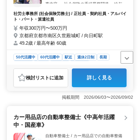
事内容- ・社会保険の手続業務関連 ・給与計
算関連 ・雇用管理関連 ・人材育成相談 ・人
社労士事務所 (社会保険労務士) / 正社員・契約社員・アルバイ
材制度制定 ・労務トラブル対応 ・就業規則
ト・パート・派遣社員
作成 ・助成金業務 ◯備考◯ ・完全週休2日
年収300万円〜500万円
制 ・駅近 ・社会保険完備 ・中高年活躍中
京都府京都市南区久世殿城町 / 向日町駅
50代以上のベテラン層の採用活動、積極的
に行っております☆ まずお気軽にお問い合
49.2歳 / 最高年齢 60歳
わせください♪
50代活躍中
60代活躍中
駅近
週休2日制
長期
女性歓迎
正社員
契約社員
派遣社員
アルバイト・パート
社労士事務所
検討リスト
に追加
詳しく見る
おすすめポイント
＜働きやすい環境＞ 完全週休2日制で、京都市にある社
労士事務所でのお仕事です。駅近でアクセス良好、社会
掲載期間 2026/06/03〜2026/09/02
保険完備しています。中高年層が活躍中で、経験を活か
しながら新しい環境で働けます。労務トラブル対応や給
与計算など、多岐にわたる業務に携わりながら、キャリ
カー用品店の自動車整備士《中高年活躍
アを築くチャンスです。 ＜ベテラン層の活躍＞ 50
中・国産車》
代以上のベテラン層が積極的に採用されています。社労
士事務所経験がある方なら、経験者優遇の環境です。年
自動車整備士 / カー用品店での自動車整備
齢に関係なく、スキルや経験を評価してくれる風土があ