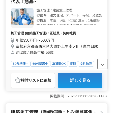
可能で、長期にわたる雇用が保証されています。給与だ
代以上急募~
けでなく、通勤手当や交通費支給、福利厚生も充実して
おり、安心して働ける環境が整っています。 ＜経験
施工管理 / 建築施工管理
者優遇のポリシー＞ 自動車整備士としての10年以上の
◎案件：注文住宅、アパート、寺院、児童館
経験を活かし、高収入を得られます。技術や経験を活か
◎構造：木造、S造、RC造) 注目：1級建築
し、お客様のニーズに応える仕事にやりがいを感じられ
施工管理技士保有者条件面優遇 主な業務内
る環境です。さらに、自動車検査員の資格をお持ちの方
容 ・施工管理、積算、書類作成、施工図修
施工管理 (建築施工管理) / 正社員・契約社員
は優遇されます。経験やスキルを活かして、キャリアを
正 ・お客様と打ち合わせ、近隣住民対応 等
さらに発展させるチャンスが豊富にあります。
年収350万円〜500万円
＊個人のお客様になりますので、休日にご連
絡が来て対応お願いする場合がございます。
京都府京都市西京区大原野上里南ノ町 / 東向日駅
(振替休暇または休日出勤手当支給あり) 備考
34.2歳 / 最高年齢 56歳
・交通費：全額支給 ・作業着支給あり ・資
格手当あり ＊地元工務店で活気がある企業
50代活躍中
60代活躍中
車通勤OK
長期
女性歓迎
での勤務希望の方募集中 ＊打ち合わせから
正社員
契約社員
施工管理
施工管理業務経験者/条件面優遇 50代以上建
築施工管理経験者お気軽にお問合せください
おすすめポイント
検討リスト
に追加
詳しく見る
現職で働きながら転職活動検討中の方 ご応
＜50代以上の経験者を急募！地元工務店の建築施工管理
募お待ちしております
業務＞ 京都市西京区で、地元に愛される工務店での建
築施工管理のお仕事です。注文住宅やアパート、寺院、
掲載期間 2026/08/08〜2026/11/07
児童館など、さまざまなプロジェクトに携わることがで
きます。特に1級建築施工管理技士保有者の方は条件面で
優遇されます。 ＜業務内容と備考＞ 施工管理や積
建築施工管理《業績好調による増員募集・
算、書類作成、施工図修正など、建築プロジェクトの管