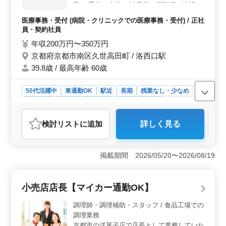
容 ・受付、会計 ・診察券や保険証の確認 ・
して働くことが可能です。
カルテ作成 ・レセプト作成 ＊働きやすさ◎
医療事務・受付 (病院・クリニックでの医療事務・受付) / 正社
＊アットホーム◎ 清潔感あるクリニックで
員・契約社員
働きませんか？ 医療事務、医療秘書、クラ
年収200万円〜350万円
ーク等今までの経験を活かして働ける方を募
京都府京都市南区久世高田町 / 洛西口駅
集！
39.8歳 / 最高年齢 60歳
50代活躍中
車通勤OK
駅近
長期
残業なし・少なめ
女性歓迎
正社員
契約社員
医療事務・受付
おすすめポイント
検討リスト
に追加
詳しく見る
＜駅チカ・通勤便利な環境＞ 京都市南区にあるクリニ
ックでの医療事務職の募集です。洛西口駅から近く、通
勤が非常に便利です。車通勤も可能で、実費支給の通勤
掲載期間 2026/05/20〜2026/08/19
手当もあるため、通勤時の負担が少ない点が魅力です。
駅チカのため、日々の通勤ストレスを軽減でき、仕事に
集中できる環境が整っています。 ＜働きやすさ抜
小売店店長【マイカー通勤OK】
群・アットホームな職場＞ クリニックは少人数でアッ
トホームな雰囲気が魅力です。従業員同士のコミュニケ
調理師・調理補助・スタッフ / 食品工場での
ーションが取りやすく、協力し合いながら働くことがで
調理業務
きます。清潔感ある職場環境で、安心して働ける点もお
京都市の洋菓子店で店長として業務していた