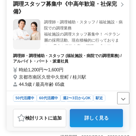
調理スタッフ募集中《中高年歓迎・社保完
います。 ＜高収入＆福利厚生＞ 年収400万円〜550
万円で、通勤手当の全額支給があります。雇用・労災・
備》
健康・厚生も整っています。
調理師・調理補助・スタッフ / 福祉施設・病
院での調理業務
福祉施設の調理スタッフ募集中！ ベテラン
層の採用活動、現在積極的に行っておりま
す。 ◯主な業務内容 ・調理 ・盛り付け ・
仕込み ・食器洗浄、清掃 ・厨房業務 ・調理
調理師・調理補助・スタッフ (福祉施設・病院での調理業務) /
補助 ＊勤務日数、勤務時間相談下さい！ご
アルバイト・パート・派遣社員
希望に答えます！ ＊60歳以上も活躍してい
時給1,200円〜1,600円
ます
京都市南区久世中久世町 / 桂川駅
44.9歳 / 最高年齢 65歳
50代活躍中
60代活躍中
週2〜3日からOK
駅近
週休2日制
長期
男性歓迎
派遣社員
アルバイト・パート
調理師・調理補助・スタッフ
検討リスト
に追加
詳しく見る
おすすめポイント
＜中高年活躍中の柔軟な働き方＞ この求人では、中高
年の方を歓迎しており、特に中高年の方が活躍していま