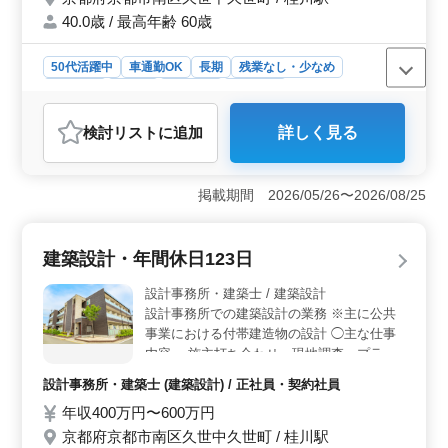
す！
40.0歳 / 最高年齢 60歳
50代活躍中
車通勤OK
長期
残業なし・少なめ
男性歓迎
正社員
契約社員
派遣社員
アルバイト・パート
自動車整備士
検討リスト
に追加
詳しく見る
おすすめポイント
＜シニア層が活躍する整備士のお仕事＞ 京都市南区に
位置する自動車販売店では、整備士業務に豊富な経験を
掲載期間 2026/05/26〜2026/08/25
持つシニア層の方々が活躍しています。残業が少なく、
プライベートな時間も充実させながら、自動車整備のス
キルを磨いていきませんか。 ＜充実の仕事内容と働
建築設計・年間休日123日
きやすさ＞ 点検整備や車検整備など幅広い業務に携わ
ることができます。国産車や輸入車を問わず、さまざま
設計事務所・建築士 / 建築設計
な車種に関わりながら、技術を向上させることができま
設計事務所での建築設計の業務 ※主に公共
す。残業が少ないため、仕事とプライベートの両立が図
事業における付帯建造物の設計 ◯主な仕事
れます。 ＜ベテラン経験者の歓迎と賞与＞ 自動車
内容 ・施主打ち合わせ、現地調査、プラン
整備経験が5年以上ある方や、検査員資格をお持ちの方は
ニング ・基本設計、実施設計、積算 ・確認
特に歓迎されます。年収350万〜480万円に加えて、年2
設計事務所・建築士 (建築設計) / 正社員・契約社員
申請、各種書類作成、施工会社選定、設計監
回の賞与も支給され、安定した収入を得ることができま
年収400万円〜600万円
理 等 ・CAD操作あり 安定した賃金基準によ
す。皆様のご応募を心よりお待ちしています。
り、安定したライフワークを構築して頂けま
京都府京都市南区久世中久世町 / 桂川駅