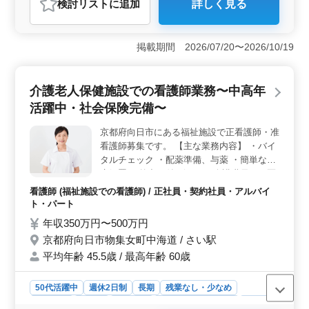
検討リスト
に追加
詳しく見る
おすすめポイント
＜ベテラン歯科医師募集＞ 50代以上のベテラン歯科医
師を積極的に募集中！虫歯から矯正歯科まで様々な診療
掲載期間 2026/07/20〜2026/10/19
に携わり、経験豊富な方を歓迎します。コミュニケーシ
ョン重視の方、患者との信頼関係を築ける方、ぜひご応
募ください。 ＜働きやすい環境＞ 年間休日123日、
介護老人保健施設での看護師業務〜中高年
週休2日制でメリハリある働き方。通勤手当実費支給、駅
活躍中・社会保険完備〜
近徒歩2分で通勤も便利。残業はほぼなく、ゆとりを持っ
て働けます。 ＜魅力的な給与＞ 年収600万円〜
京都府向日市にある福祉施設で正看護師・准
1000万円、日給2.5万〜4万円。しっかりと評価される給
看護師募集です。 【主な業務内容】 ・バイ
与体系で、モチベーションを高く保てます。医療業界で
経験を積んだ方、患者とのやり取りを大切にする方、ぜ
タルチェック ・配薬準備、与薬 ・簡単な医
ひお待ちしています！
療処置 ・外出の付き添い ・介護職員への医
療に関する指導 ・食事、排泄補助 ・入浴の
看護師 (福祉施設での看護師) / 正社員・契約社員・アルバイ
介助 ・ベッドメイキング ＊ユニフォーム貸
ト・パート
与 ＊社会保険完備 ＊残業少なめ ○40代以上
年収350万円〜500万円
看護師業務でお探しの方お問い合わせくださ
京都府向日市物集女町中海道 / さい駅
い ベテラン看護師歓迎です！ ご応募お待ち
平均年齢 45.5歳 / 最高年齢 60歳
しております！！
50代活躍中
週休2日制
長期
残業なし・少なめ
女性歓迎
正社員
契約社員
アルバイト・パート
看護師