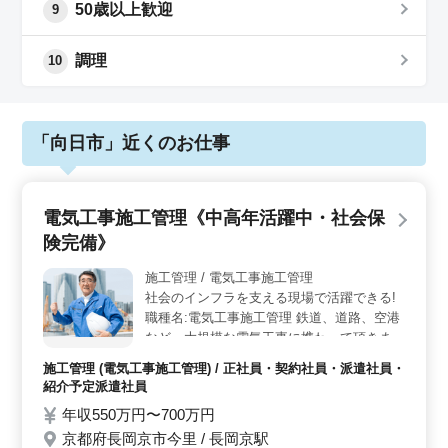
50歳以上歓迎
9
調理
10
「向日市」近くのお仕事
電気工事施工管理《中高年活躍中・社会保
険完備》
施工管理 / 電気工事施工管理
社会のインフラを支える現場で活躍できる!
職種名:電気工事施工管理 鉄道、道路、空港
など、大規模な電気工事に携わって頂きま
す。 ・工程管理 ・品質管理 ・安全管理 ・
施工管理 (電気工事施工管理) / 正社員・契約社員・派遣社員・
原価管理 希望、能力によりお任せする仕事
紹介予定派遣社員
を決定します。 予算管理などは、ゆくゆく
年収550万円〜700万円
お任せしていきます。 *社用車の準備有り(ガ
京都府長岡京市今里 / 長岡京駅
ソリン代支給) *単身赴任者には、月1回の帰