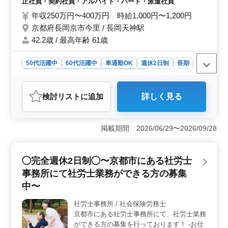
正社員・契約社員・アルバイト・パート・派遣社員
ご安心してご応募ください。 今までの経験
年収250万円〜400万円 時給1,000円〜1,200円
が活きる職場です。まずはお問い合わせを！
京都府長岡京市今里 / 長岡天神駅
42.2歳 / 最高年齢 61歳
50代活躍中
60代活躍中
車通勤OK
週休2日制
長期
女性歓迎
正社員
契約社員
派遣社員
アルバイト・パート
調理師・調理補助・スタッフ
検討リスト
に追加
詳しく見る
おすすめポイント
＜週休2日制で働きやすい＞ 週休2日のシフト制で、年
間休日は110日+夏休3日あります。 仕事と私生活のバラ
掲載期間 2026/06/29〜2026/09/28
ンスも取りやすいです。 ＜経験を活かせる環境＞
調理経験3年以上の方を求めています。病院での調理で、
これまでの経験を活かして、患者さんの健康を支える重
◯完全週休2日制◯〜京都市にある社労士
要な役割を果たすことができます。 ＜福利厚生と通
事務所にて社労士業務ができる方の募集
勤のしやすさ＞ 社会保険が完備されており、車通勤も
可能です。 福利厚生面も充実しており、通勤に関する
中〜
負担も少なくすみます。
社労士事務所 / 社会保険労務士
京都市にある社労士事務所にて、社労士業務
ができる方の募集を行っております！ -お仕