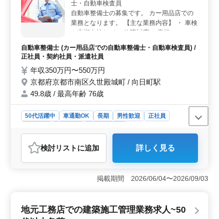
士・自動車検査員
ります。新しいチャレンジをお考えの方におすすめの求
人です。 ＜充実の業務内容＞ 社労士業務全般に携
自動車整備士の募集です。 カー用品店での
わりながら、社会保険の手続きや雇用管理、人材育成相
業務となります。 【主な業務内容】 ・ 車検
談、人材制度制定など、幅広い業務を経験できます。給
や定期点検など ・故障対応 お客様のニーズ
与水準も魅力的で、キャリアアップを目指せる環境が整
をしっかりヒアリングして、 ニーズに合わ
自動車整備士 (カー用品店での自動車整備士・自動車検査員) /
っています。
せた修理やパーツ交換などの様々な整備対応
正社員・契約社員・派遣社員
を行ないます。 メカニック経験の豊富な方
年収350万円〜550万円
歓迎です。
京都府京都市南区久世殿城町 / 向日町駅
49.8歳 / 最高年齢 76歳
50代活躍中
車通勤OK
長期
男性歓迎
正社員
契約社員
派遣社員
自動車整備士
おすすめポイント
検討リスト
に追加
詳しく見る
＜技術と経験を活かす場＞ 自動車整備士の募集です。
豊富な経験を持つ方、メカニック経験のある方を歓迎し
ます。車検や定期点検、故障対応など幅広い業務があり
掲載期間 2026/06/04〜2026/09/03
ます。お客様のニーズをしっかりヒアリングして、ニー
ズに合わせた修理やパーツ交換などの様々な整備対応を
行ないます。 ＜働きやすい環境＞ 正社員、契約社
地元工務店での建築施工管理業務求人~50
員、派遣社員と、様々な雇用形態が選べます。車通勤も