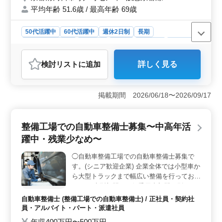
ています ＊1級建築施工管理技士の資格が必
平均年齢 51.6歳 / 最高年齢 69歳
須となります
50代活躍中
60代活躍中
週休2日制
長期
残業なし・少なめ
男性歓迎
正社員
契約社員
派遣社員
施工管理
検討リスト
に追加
詳しく見る
おすすめポイント
＜注文住宅施工管理のプロ＞ 木造の注文住宅を中心に
施工管理を行います。新築から改修リフォーム、アフタ
掲載期間 2026/06/18〜2026/09/17
ーフォローまで幅広い業務に携われます。 ＜中高年
のベテラン活躍＞ 中高年のベテラン建築施工管理技士
が活躍中。経験豊富な方を歓迎し、シフト制の週休2日で
整備工場での自動車整備士募集〜中高年活
働ける環境です。 ＜ブランクのある方も歓迎＞ ブ
躍中・残業少なめ〜
ランクのある方も積極的に採用しています。ベテランの
豊富な経験を求めています。
◯自動車整備工場での自動車整備士募集で
す。(シニア歓迎企業) 企業全体では小型車か
ら大型トラックまで幅広い整備を行っており
ますが 大型部門と一般乗用車部門で別れて
いる為、大型整備の苦手な方でも安心です
自動車整備士 (整備工場での自動車整備士) / 正社員・契約社
・定期点検・分解整備 ・車検業務 ・一般修
員・アルバイト・パート・派遣社員
理等 ＊自動車整備経験者募集中、検査員資
年収400万円〜500万円