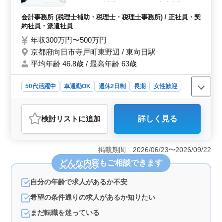
人の税務会計業務 ・各種税務申告書類の作
成及び税務相談業務 ・会社設立、事業承継
会計事務所 (税理士補助・税理士・税理士事務所) / 正社員・契
等のサポート ・相続対策～相続税申告業務
約社員・派遣社員
・経営アドバイス 備考 週休2日制 ソフト ：
年収300万円〜500万円
PCA会計、弥生会計、勘定奉行 車通勤可能
京都府向日市寺戸町東野辺 / 東向日駅
現在50歳以上も活躍している企業です。 ぜ
平均年齢 46.8歳 / 最高年齢 63歳
ひ今までの経験を活かして頂ける方のご応募
お待ちしております◎
50代活躍中
車通勤OK
週休2日制
長期
女性歓迎
正社員
契約社員
派遣社員
会計事務所
おすすめポイント
検討リスト
に追加
詳しく見る
＜安定した勤務環境＞ 週休2日制でプライベートとの両
立も可能。 中高年も活躍中の働きやすい職場で、長く
安定して働けます。 ＜経験を活かせる業務＞ 会計
掲載期間 2026/06/23〜2026/09/22
事務所経験5年以上の方を募集。 幅広い業務に携わり、
どんな内容
もご相談できます
経験を存分に活かせます。 ＜キャリアアップも＞
経営アドバイスなど幅広い業務があり、スキルアップの
自分の年齢で求人があるか不安
機会が豊富。 自身のキャリアをさらに高められます。
希望の条件通りの求人があるか知りたい
まだ転職を迷っている