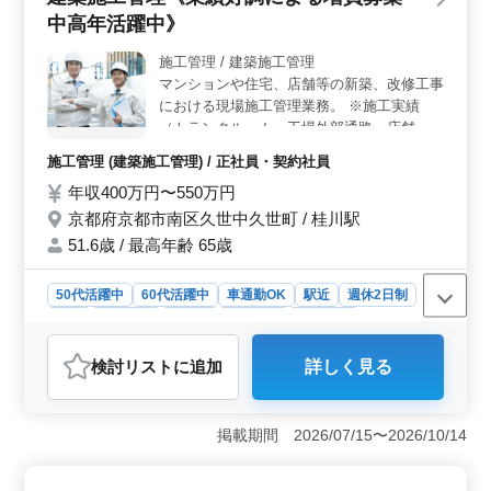
理全般を担当します。お客様との打ち合わせや近隣住民
中高年活躍中》
との対応もありますが、個人のお客様に対応するため、
休日に連絡が入ることもあります。その場合は振替休暇
施工管理 / 建築施工管理
や休日出勤手当が支給されます。 ＜条件と応募につ
マンションや住宅、店舗等の新築、改修工事
いて＞ 2級建築施工管理技士以上の資格と普通自動車免
における現場施工管理業務。 ※施工実績
許が必要です。建築施工管理の経験が5年以上ある方を対
（トランクルーム、工場外部通路、店舗、大
象としています。地元で活気のある工務店で働きたい方
学スロープ、整骨院、共同住宅改修等） −業
施工管理 (建築施工管理) / 正社員・契約社員
や、経験を活かして新たなチャレンジを求める方のご応
務内容− ・発注者との打ち合わせ ・協力会
募をお待ちしています。
年収400万円〜550万円
社の手配 ・資材発注 ・見積もり、積算 ・施
工管理業務（安全・工程・品質・原価） ・
京都府京都市南区久世中久世町 / 桂川駅
竣工図書作成 ・CADでの図面修正業務 ※ベ
51.6歳 / 最高年齢 65歳
テラン50〜60代活躍中ですのでぜひご応募
下さい。
50代活躍中
60代活躍中
車通勤OK
駅近
週休2日制
長期
男性歓迎
正社員
契約社員
施工管理
おすすめポイント
検討リスト
に追加
詳しく見る
＜業績好調で増員＞ 新築や改修工事の施工管理の求人
です。多彩な案件があり、中高年のベテランの方も多数
活躍されています。業績好調につき増員募集です。
掲載期間 2026/07/15〜2026/10/14
＜働きやすい条件＞ 車通勤OKの、駅近立地にありま
す。週休2日制の土日祝休み、残業少なめで長期的に働け
ることが期待されます。また、経験豊富な方を歓迎して