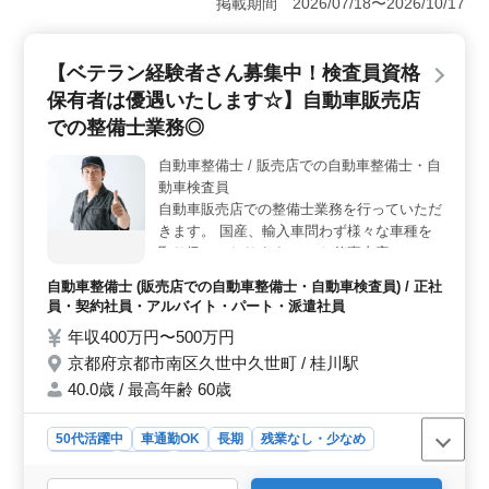
掲載期間 2026/07/18〜2026/10/17
す。勤務日数や時間については相談が可能で、週2〜3日
からのシフトも対応しています。家庭や趣味との両立が
しやすく、自分のペースで働くことができます。 ＜
【ベテラン経験者さん募集中！検査員資格
高時給と充実した福利厚生＞ 時給は1,200円から1,600
保有者は優遇いたします☆】自動車販売店
円と高めに設定されており、しっかりとした収入が期待
できます。また、通勤手当も支給され、交通費の負担が
での整備士業務◎
軽減されます。雇用・労災・健康・厚生などの社会保険
も完備されており、安心して働ける環境が整っていま
自動車整備士 / 販売店での自動車整備士・自
す。 ＜アットホームな職場環境＞ 福祉施設での調
動車検査員
理業務は、利用者の方々に食事を提供する大切な役割を
自動車販売店での整備士業務を行っていただ
担っています。スタッフ同士のコミュニケーションが活
きます。 国産、輸入車問わず様々な車種を
発で、協力しながら業務を進めるアットホームな雰囲気
取り扱っております！ 〜お仕事内容〜 ・点
が魅力です。ベテラン層の採用を進めているため、経験
検整備、分解整備、車検整備 ・部品の交
を活かしながら新たな仲間と共に働ける環境が整ってい
自動車整備士 (販売店での自動車整備士・自動車検査員) / 正社
換、取付け、補修 等 ＊40代、50代以上の方
ます。
員・契約社員・アルバイト・パート・派遣社員
もご活躍中です！ ＊残業少なめ、ご自身の
年収400万円〜500万円
プライベート時間も充実◎ 長期経験者様、
京都府京都市南区久世中久世町 / 桂川駅
検査員資格保有者様は優遇いたします！ 皆
様のご応募、お待ちしております！
40.0歳 / 最高年齢 60歳
50代活躍中
車通勤OK
長期
残業なし・少なめ
男性歓迎
正社員
契約社員
派遣社員
アルバイト・パート
自動車整備士