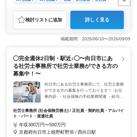
契約社員
派遣社員
アルバイト・パート
調理師・調理補助・スタッフ
検討リスト
に追加
詳しく見る
おすすめポイント
＜経験者募集＞ 調理経験3年以上の方を対象としていま
す。これまでのスキルを活かせ、若手スタッフへの指導
掲載期間 2026/06/10〜2026/09/09
の機会もあります。ブランクがある方も歓迎しま
す。 ＜中高年層が活躍中＞ 平均年齢が48.8歳、最
高年齢が64歳と、中高年層が活躍している職場です。経
◯完全週休2日制・駅近♪◯〜向日市にあ
験を重視する環境で、長期的に安定して働きたい方にと
る社労士事務所で社労士業務ができる方の
っておすすめの職場です。 ＜福利厚生＞ 社会保険
完備で、安心して働ける環境が整っています。 福利厚
募集中！〜
生面も充実しております。
向日市にある社労士事務所にて、社労士業務
ができる方の募集を行っております！ -お仕
事内容- ・社会保険の手続業務関連 ・給与計
算関連 ・雇用管理関連 ・人材育成相談 ・人
材制度制定 ・労務トラブル対応 ・就業規則
社労士事務所 (社会保険労務士) / 正社員・契約社員・アルバイ
作成 ・助成金業務 ◯備考◯ ・完全週休2日
ト・パート・派遣社員
制 ・駅近 ・社会保険完備 50代以上のベテラ
年収300万円〜500万円
ン層採用積極的に行っております☆ アット
京都府向日市上植野町野添 / 西向日駅
ホームな社労士事務所です！ まずお気軽に