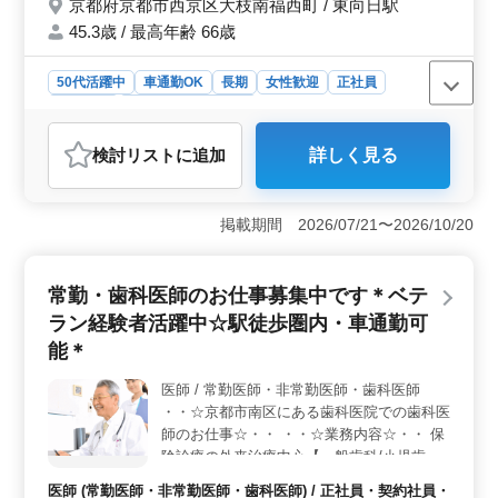
会社選定、設計監理 等 ・CAD操作あり 交通
京都府京都市西京区大枝南福西町 / 東向日駅
す。 ＜経験を活かしやすい環境とサポート体制＞
費支給◎ 作業着支給◎ 車通勤可◎ 20代〜
45.3歳 / 最高年齢 66歳
主に公共事業の付帯建造物の設計を担当するため、経験
60代のスタッフが在籍中です。 楽しい設計
を積みやすく、建築士としてのキャリアアップが目指せ
事務所です。ぜひご応募ください！
ます。また、施主との打ち合わせから確認申請業務まで
50代活躍中
車通勤OK
長期
女性歓迎
正社員
一連のプロセスに携われるため、設計士としての幅広い
契約社員
設計事務所・建築士
スキルを活かせます。CAD操作についても丁寧な指導が
おすすめポイント
あるため、経験が浅い方やブランクがある方もスムーズ
検討リスト
に追加
詳しく見る
に業務をスタートできる環境です。
＜積極採用中の特徴＞ この求人は40代以上のベテラン
経験者を積極的に採用しており、建築・意匠設計経験者
を募集しています。集合住宅や宿泊施設、福祉施設など
掲載期間 2026/07/21〜2026/10/20
幅広い設計実績があります。業務内容は施主打ち合わせ
から設計監理まで幅広く、CAD操作も必要です。 ＜
働きやすさ＞ 交通費が支給され、車通勤も可能です。
常勤・歯科医師のお仕事募集中です＊ベテ
作業着も支給され、快適な作業環境が整っています。ま
た、週に土曜日が隔週で休みとなり、プライベートな時
ラン経験者活躍中☆駅徒歩圏内・車通勤可
間を充実させることができます。20代から60代まで幅広
能＊
い世代のスタッフが在籍し、楽しい職場環境が整ってい
ます。 ＜給与と福利厚生＞ 年収は300万円から600
医師 / 常勤医師・非常勤医師・歯科医師
万円まで幅広く、通勤手当は全額支給されます。さら
・・☆京都市南区にある歯科医院での歯科医
に、雇用・労災・健康・厚生の福利厚生も整っており、
師のお仕事☆・・ ・・☆業務内容☆・・ 保
安心して働ける環境が整っています。
険診療の外来治療中心【一般歯科/小児歯科/
矯正歯科】 歯や歯周病の治療、予防歯科、
医師 (常勤医師・非常勤医師・歯科医師) / 正社員・契約社員・