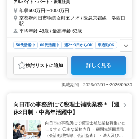
科、矯正歯科 等 ◯勤務日相談可能 ◯50代、
アルバイト・パート・派遣社員
60代歓迎 ◯社会保険完備 車だけでなく、バ
年収600万円〜1000万円
イクや自転車での通勤も可能です！ 皆様か
京都府向日市物集女町五ノ坪 / 阪急京都線 洛西口
らのご応募、お待ちしております！！
駅
平均年齢 48歳 / 最高年齢 63歳
50代活躍中
60代活躍中
週2〜3日からOK
車通勤OK
駅近
長期
女性歓迎
正社員
契約社員
派遣社員
アルバイト・パート
医師
検討リスト
に追加
詳しく見る
おすすめポイント
＜経験者が輝ける場＞ 中高年の方々にぴったりな歯科
医師職が常勤で募集中！神戸市内のクリニックで、若手
掲載期間 2026/07/01〜2026/09/30
への経験の伝承をお願いします。週3日以上の勤務が可能
な方、歓迎します！ ＜充実の診療内容＞ 一般歯
科、小児歯科、審美歯科、矯正歯科など多彩な診療科
向日市の事務所にて税理士補助業務＊【週
目。診療補助から歯石除去、ホワイトニング、口腔内の
休2日制・中高年活躍中】
ケア指導まで、バラエティ豊かな業務に携われま
す。 ＜通勤のしやすさ＞ 車、バイク、自転車通勤
向日市の事務所にて税理士補助業務募集いた
どれでもOK！ 阪急京都線 洛西口駅近くでアクセスも良
します☆ ◯主な業務内容 ・顧問先巡回業務
好です。職員のための無料駐車場も完備しているので、
働きやすい環境が整っています。
（会計処理指導、会計監査） ・法人及び個