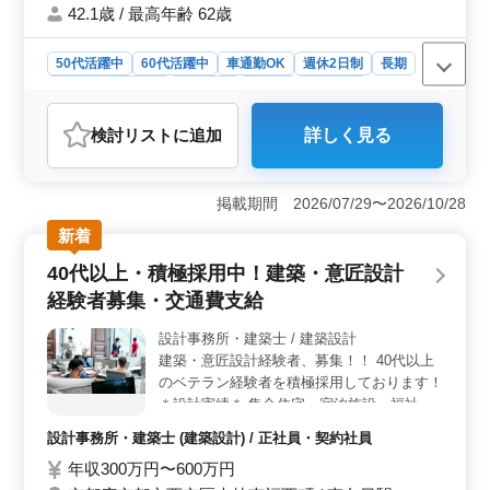
す。 CADの操作も丁寧にお教えしますの
42.1歳 / 最高年齢 62歳
で、お気軽に応募ください。
50代活躍中
60代活躍中
車通勤OK
週休2日制
長期
残業なし・少なめ
女性歓迎
正社員
契約社員
設計事務所・建築士
検討リスト
に追加
詳しく見る
おすすめポイント
＜安定した給与水準と交通費支給＞ 年収は400万円から
600万円と、設計業務経験者にとって十分な待遇が設定さ
掲載期間 2026/07/29〜2026/10/28
れています。また、通勤手当は上限15万円まで支給され
新着
るため、公共交通機関を利用する場合も安心して通勤可
能です。さらに、車通勤も許可されているため、交通手
40代以上・積極採用中！建築・意匠設計
段の柔軟性が高く、ライフスタイルに合わせた通勤が実
経験者募集・交通費支給
現できます。公共事業に携わるため、安定した需要が見
込まれ、ライフワークを充実させることが可能で
設計事務所・建築士 / 建築設計
す。 ＜年間休日123日と働きやすい就業環境＞ この
建築・意匠設計経験者、募集！！ 40代以上
職場は週休2日制で、年間休日が123日と休暇が充実して
おり、土日祝日の休みを確保しながら、長期休暇も充実
のベテラン経験者を積極採用しております！
しています。さらに、夏季や年末年始の休暇も設定され
＊設計実績＊ 集合住宅、宿泊施設、福祉施
ているため、リフレッシュのための十分な休息が取れま
設 等 ＊業務内容＊ ・施主打ち合わせ、現地
設計事務所・建築士 (建築設計) / 正社員・契約社員
す。残業も月平均20時間程度と少なめで、プライベート
調査、プランニング ・基本設計、実施設
な時間を大切にしながら働ける環境です。安定したワー
年収300万円〜600万円
計、積算 ・確認申請、各種書類作成、施工
クライフバランスを実現したい方には非常に魅力的で