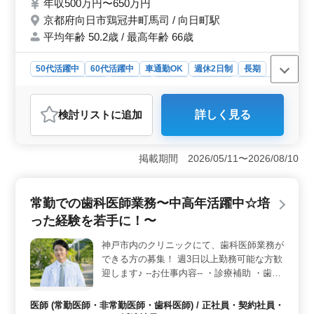
年収500万円〜650万円
ください！ ＊賞与あり ＊昇給制度あり ＊車
京都府向日市鶏冠井町馬司 / 向日町駅
通勤OK ＊無料駐車場あり ＊社宅あり ＊50
平均年齢 50.2歳 / 最高年齢 66歳
歳以上活躍中
50代活躍中
60代活躍中
車通勤OK
週休2日制
長期
残業なし・少なめ
男性歓迎
正社員
契約社員
業務委託
自動車整備士
検討リスト
に追加
詳しく見る
おすすめポイント
＜働きやすい環境＞ 週休2日制と残業少なめで、プライベ
ートと両立しやすい職場です。車通勤OKで駐車場も無
掲載期間 2026/05/11〜2026/08/10
料、さらに社宅完備のため、遠方の方も安心して働けま
す。 ＜収入面の魅力＞ 高水準な給与に加え、賞与や
昇給制度もあり、安定した収入が見込めます。シニア世
常勤での歯科医師業務〜中高年活躍中☆培
代の方も活躍中で、経験を重ねた技術が評価される職場
った経験を若手に！〜
です。 ＜サポート充実＞ 労災・健康保険などの社会
保険完備で安心。単身用と世帯用の社宅があり、幅広い
神戸市内のクリニックにて、歯科医師業務が
年齢層の方が生活面でもサポートを受けられる環境で
できる方の募集！ 週3日以上勤務可能な方歓
す。
迎します♪ --お仕事内容-- ・診療補助 ・歯石
除去 ・ホワイトニング ・口腔内のケア指導
等 --診療科目-- 一般歯科、小児歯科、審美歯
医師 (常勤医師・非常勤医師・歯科医師) / 正社員・契約社員・