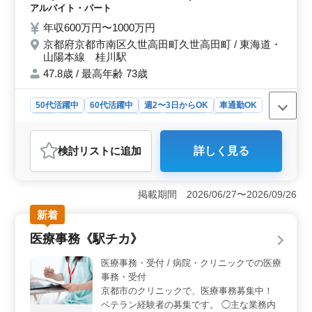
口腔ケアや審美歯科、歯列矯正、歯科検診
アルバイト・パート
・・☆ポイント☆・・ 勤務時間帯相談可
年収600万円〜1000万円
能・交通費支給・車通勤可能・駅から徒歩5
京都府京都市南区久世高田町久世高田町 / 東海道・
分程・現在シニアも活躍中 《歯科医師経験
山陽本線 桂川駅
10年以上の方は条件面優遇します♪》 《若い
スタッフが経験者の力を必要としています
47.8歳 / 最高年齢 73歳
♪》 《年齢よりも経験！ベテラン経験者歓迎
♪》 お気軽にお問い合わせ下さい！ 皆様の
50代活躍中
60代活躍中
週2〜3日からOK
車通勤OK
ご応募お待ちしております＼＾＾／
駅近
長期
残業なし・少なめ
女性歓迎
正社員
契約社員
アルバイト・パート
医師
検討リスト
に追加
詳しく見る
おすすめポイント
＜アットホームな環境＞ 経験豊富な先輩と若手スタッ
フが協力し合いながら働けるので経験豊富なベテラン歯
掲載期間 2026/06/27〜2026/09/26
科医師の方に最適なアットホームな環境です。駅から徒
新着
歩5分でアクセス良好、車通勤も可能です。 ​​＜多岐に
わたる業務＞ 一般歯科、小児歯科、矯正歯科と様々な
医療事務《駅チカ》
治療が可能です。保険治療を中心に、歯周病治療、予防
歯科、口腔ケア、審美歯科など多岐にわたるため、さら
医療事務・受付 / 病院・クリニックでの医療
なるスキルアップも可能となります。 ​​＜ベテラン大
事務・受付
歓迎＞ ベテランのシニアはもちろん、歯科医師経験10
京都市のクリニックで、医療事務募集中！
年以上の方は条件面で優遇しています。交通費全額支
ベテラン経験者の募集です。 ◯主な業務内
給、社会保険完備など福利厚生も整っているため、安心