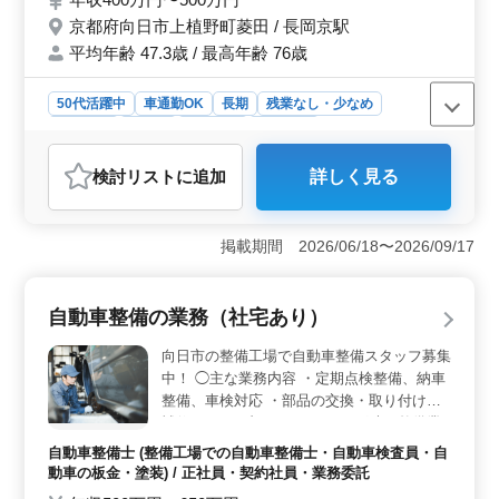
格保有者優遇致します！ ＊現在ベテランシ
京都府向日市上植野町菱田 / 長岡京駅
ニアの方も活躍中！ ＊皆様のご応募お待ち
平均年齢 47.3歳 / 最高年齢 76歳
しております！
50代活躍中
車通勤OK
長期
残業なし・少なめ
男性歓迎
正社員
契約社員
派遣社員
アルバイト・パート
自動車整備士
検討リスト
に追加
詳しく見る
おすすめポイント
＜中高年の方も活躍できる整備工場＞ 京都府向日市に
ある整備工場では、中高年の自動車整備士を積極的に募
掲載期間 2026/06/18〜2026/09/17
集しています。主に小型車から大型トラックまで幅広い
整備を行い、定期点検や車検業務、一般修理などを担当
します。大型整備が苦手な方でも安心して働ける環境が
自動車整備の業務（社宅あり）
整っています。 ＜働きやすい環境と待遇＞ 長岡京
駅に近く、車通勤も可能で無料駐車場が完備されていま
向日市の整備工場で自動車整備スタッフ募集
す。年収は400万円から500万円で、通勤手当や福利厚生
中！ ◯主な業務内容 ・定期点検整備、納車
も整っています。残業は月10時間程度で週休2日制や夏季
整備、車検対応 ・部品の交換・取り付け・
休暇、年末年始もしっかり取れる働きやすい環境で
補修 ・トラブルシューティング時の整備業
す。 ＜経験を活かして働くチャンス＞ 2級自動車整
務全般 ・お客さんの見積もり対応 ・カーナ
備士以上の資格と10年以上の整備経験が必要です。検査
自動車整備士 (整備工場での自動車整備士・自動車検査員・自
ビ・ETCの設置 ・オーディオ・ナビ等の取
員資格保有者は優遇されます。ベテランシニアの方も活
動車の板金・塗装) / 正社員・契約社員・業務委託
付け 社宅あり！遠方の方もお気軽にご応募
躍中で、経験豊富な方々と共に働けるチャンスです。