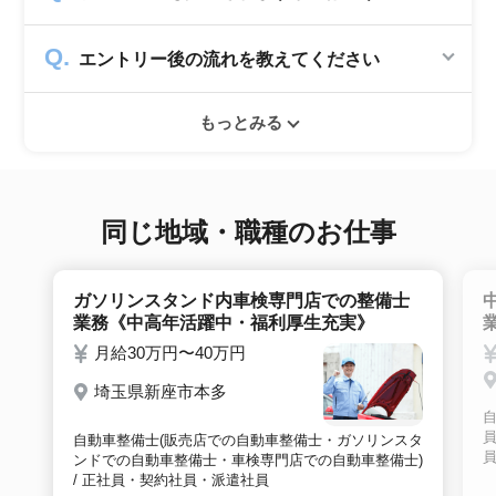
一切発生致しません。
シニアジョブでは50歳以上の方を採用する企
エントリー後の流れを教えてください
業のみ掲載をしています。60代・70代以上の
就職実績も多数ありますので年齢に気負いせず
エントリー後はお電話にてキャリアアドバイザ
ぜひ紹介依頼へ進んでください。
もっとみる
ーとヒアリングのお時間を頂きます。その後希
望条件沿った求人をご案内させて頂きます。面
接調整や入社時の条件交渉など最後まで入社の
サポートをいたします。
同じ地域・職種のお仕事
ガソリンスタンド内車検専門店での整備士
業務《中高年活躍中・福利厚生充実》
月給30万円〜40万円
埼玉県新座市本多
員
自動車整備士(販売店での自動車整備士・ガソリンスタ
ンドでの自動車整備士・車検専門店での自動車整備士)
/ 正社員・契約社員・派遣社員