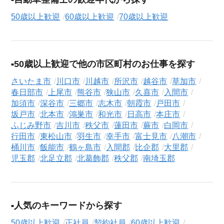
50歳以上歓迎
60歳以上歓迎
70歳以上歓迎
50歳以上歓迎で他の市区町村のお仕事を探す
さいたま市
川口市
川越市
所沢市
越谷市
草加市
春日部市
上尾市
熊谷市
狭山市
久喜市
入間市
加須市
深谷市
三郷市
志木市
朝霞市
戸田市
坂戸市
北本市
鴻巣市
和光市
日高市
本庄市
ふじみ野市
吉川市
秩父市
蓮田市
蕨市
白岡市
行田市
東松山市
羽生市
幸手市
富士見市
八潮市
桶川市
飯能市
鶴ヶ島市
入間郡
比企郡
大里郡
児玉郡
北足立郡
北葛飾郡
秩父郡
南埼玉郡
人気のキーワードから探す
50歳以上歓迎
正社員
契約社員
60歳以上歓迎