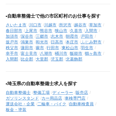
る」ボタンからご登録ください。シニア専門のキャリアアドバ
イザーが、これまでのご経歴やご希望を丁寧にヒアリングし、
自動車整備士で他の市区町村のお仕事を探す
職務経歴書の作成から面接対策、企業との条件交渉まで、転職
活動の全プロセスを無料でサポートいたします。
さいたま市
川口市
川越市
所沢市
越谷市
草加市
春日部市
上尾市
熊谷市
狭山市
久喜市
入間市
求人検索について
加須市
深谷市
三郷市
志木市
朝霞市
戸田市
シニアジョブエージェントでは、豊富な求人情報の中から、あ
坂戸市
鴻巣市
和光市
日高市
本庄市
ふじみ野市
なたの希望に合ったお仕事を簡単に見つけられます。雇用形態
秩父市
蓮田市
蕨市
行田市
東松山市
羽生市
幸手市
富士見市
八潮市
桶川市
飯能市
鶴ヶ島市
（
正社員
、
契約社員
、
アルバイト・パート
）や、勤務地、年
入間郡
比企郡
大里郡
児玉郡
北葛飾郡
収・時給・日給、さらに
週休2日制
、
駅近
、
寮・社宅あり
といっ
たこだわり条件での絞り込み検索も可能です。
この販売店・二輪車・バイクの求人にご興味をお持ちの方はも
ちろん、「まずは相談から始めたい」という方も、ぜひお気軽
埼玉県の自動車整備士求人を探す
に
転職支援サービス（無料）
にお申し込みください。
自動車整備士
整備工場
ディーラー
販売店
ガソリンスタンド
カー用品店
車検専門店
運送会社・企業
二輪車・バイク
自動車検査員
板金・塗装