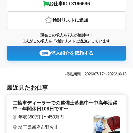
お仕事ID / 3166696
検討リスト
に追加
7
現在この求人を
人が検討中！
1
人がこの求人を「検討リストに追加」しています
求人紹介を依頼する
無料
掲載期間 2026/07/17〜2026/10/16
最近見たお仕事
二輪車ディーラーでの整備士募集中〜中高年活躍
中・年間休日108日です〜
年収350万円〜450万円
埼玉県新座市野火止