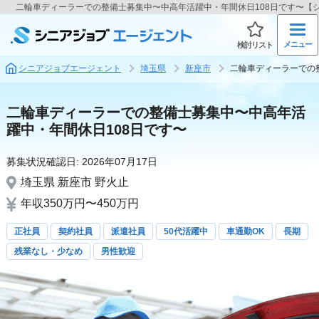
二輪車ディーラーでの整備士募集中〜中高年活躍中・年間休日108日です〜【
メニュー
検討リスト
シニアジョブエージェント
埼玉県
新座市
二輪車ディーラーでの
二輪車ディーラーでの整備士募集中〜中高年活
躍中・年間休日108日です〜
募集状況確認日:
2026年07月17日
埼玉県
新座市
野火止
年収350万円〜450万円
正社員
契約社員
派遣社員
50代活躍中
車通勤OK
長期
残業なし・少なめ
男性歓迎