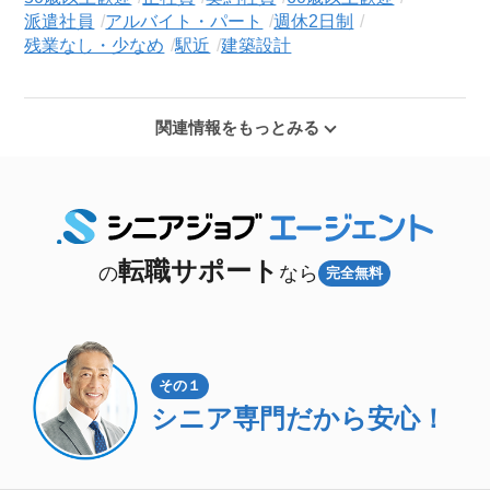
派遣社員
アルバイト・パート
週休2日制
残業なし・少なめ
駅近
建築設計
関連情報をもっとみる
転職サポート
の
なら
完全無料
その１
シニア専門
だから安心！