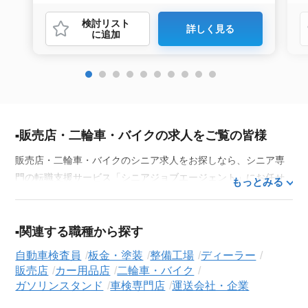
検討リスト
詳しく見る
に追加
販売店・二輪車・バイクの求人をご覧の皆様
販売店・二輪車・バイクのシニア求人をお探しなら、シニア専
門の転職支援サービス「シニアジョブエージェント」にお任せ
もっとみる
ください。50代・60代はもちろん、70代以上の方の転職支援実
績も豊富な私たちが、あなたの経験とスキルを活かせるお仕事
探しを徹底的にサポートします。この求人を含む
33,686
件
関連する職種から探す
（2026年8月6日現在）のシニア向け求人を保有しており、その
自動車検査員
板金・塗装
整備工場
ディーラー
多くが当サービスだけの非公開求人です。
販売店
カー用品店
二輪車・バイク
ガソリンスタンド
車検専門店
運送会社・企業
ご利用の流れ
気になる求人がございましたら、まずは「求人紹介を依頼す