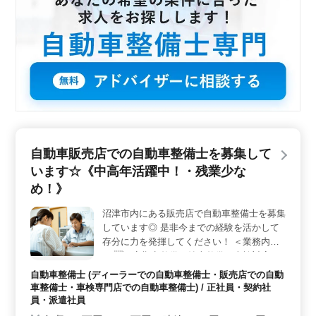
す。ご経験を活かし新しいステージを築いてみません
か。お問い合わせお待ちしております。
自動車販売店での自動車整備士を募集して
います☆《中高年活躍中！・残業少な
め！》
沼津市内にある販売店で自動車整備士を募集
しています◎ 是非今までの経験を活かして
存分に力を発揮してください！ ＜業務内容
＞ ・定期点整備、納車整備、車検対応 ・
部品の交換・取り付け・補修 ・トラブルシ
自動車整備士 (ディーラーでの自動車整備士・販売店での自動
ューティング時の整備業務全般 ・お客さん
車整備士・車検専門店での自動車整備士) / 正社員・契約社
の見積もり対応 ＜特徴＞ ・残業少なめ ・交
員・派遣社員
通費全額支給 ・50代以上が活躍中！ 50代の