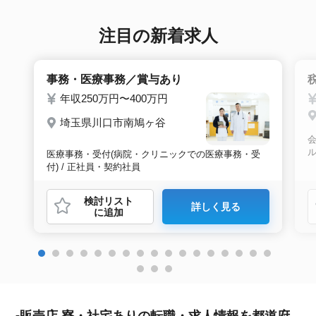
注目の新着求人
事務・医療事務／賞与あり
年収250万円〜400万円
埼玉県川口市南鳩ヶ谷
会
医療事務・受付(病院・クリニックでの医療事務・受
付) / 正社員・契約社員
検討リスト
詳しく見る
に追加
販売店 寮・社宅ありの転職・求人情報を都道府