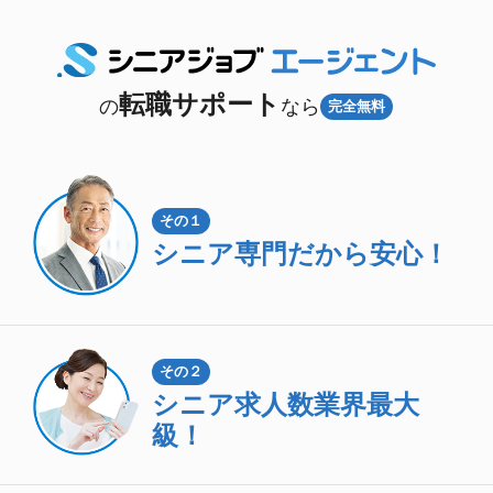
転職サポート
の
なら
完全無料
その１
シニア専門
だから安心！
その２
シニア求人数
業界最大
級！