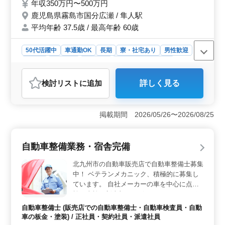
年収350万円〜500万円
鹿児島県霧島市国分広瀬 / 隼人駅
平均年齢 37.5歳 / 最高年齢 60歳
50代活躍中
車通勤OK
長期
寮・社宅あり
男性歓迎
正社員
契約社員
派遣社員
アルバイト・パート
自動車整備士
検討リスト
に追加
詳しく見る
おすすめポイント
＜シニア層が活躍する整備士業務＞ 当社では、豊富な
経験と技術を持つシニア層の方々が、自動車整備士とし
掲載期間 2026/05/26〜2026/08/25
て活躍しています。経験豊富な方々のご応募を歓迎し、
長期経験者を特に募集しています。技術力を存分に発揮
し、成長できる環境が整っています。 ＜働きやすい
自動車整備業務・宿舎完備
環境を整えました＞ 残業は少なめに設定し、プライベ
ートな時間を大切にできるよう配慮しています。交通費
北九州市の自動車販売店で自動車整備士募集
は全額支給するため、通勤も経済的に利便性が高いで
中！ ベテランメカニック、積極的に募集し
す。さらに、車通勤も可能で、通勤手段を選びやすい環
ています。 自社メーカーの車を中心に点
境です。 ＜業務内容＞ 主な業務は、点検整備や車
検・車検、新車加工、ボディコーティングを
検整備などの整備作業です。経験者の方には、より専門
行います。 ◯主な業務内容 ・定期点検整
的な作業もお任せします。検査員資格をお持ちの方は優
自動車整備士 (販売店での自動車整備士・自動車検査員・自動
備、納車整備、車検対応 ・部品の交換・取
遇いたします。幅広い整備業務に携わりながら、確かな
車の板金・塗装) / 正社員・契約社員・派遣社員
り付け・補修 ・トラブルシューティング時