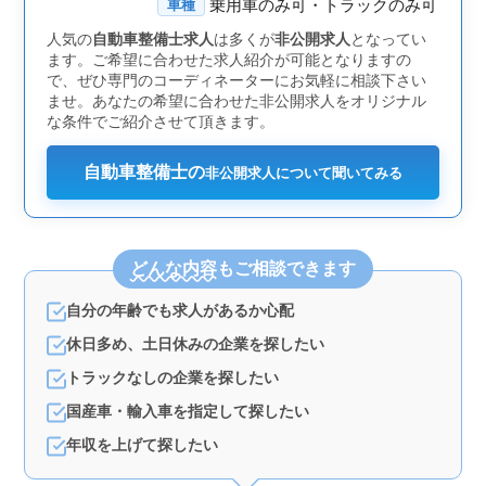
乗用車のみ可・トラックのみ可
定休とシフト制の週休二日制が導入されており、プライ
車種
ベートの時間をしっかり確保することができます。中高
人気の
自動車整備士求人
は多くが
非公開求人
となってい
年のベテラン整備士が活躍中で、年齢を問わず、経験を
ます。ご希望に合わせた求人紹介が可能となりますの
活かして長期にわたって働ける職場です。 ＜業務内
で、ぜひ専門のコーディネーターにお気軽に相談下さい
容とスキルの活用＞ この求人では、定期点検整備や車
ませ。あなたの希望に合わせた非公開求人をオリジナル
検対応、部品交換や補修など、自動車整備士としての幅
な条件でご紹介させて頂きます。
広い業務に携わることができます。特に、カーナビや
ETCの設置、オーディオの取付けといった作業もあり、
最新の車両テクノロジーに触れる機会が多いです。資格
自動車整備士の
非公開求人について聞いてみる
保持者や自動車整備工場での経験が優遇されるため、ベ
テランメカニックとしてこれまで培ってきた技術を存分
に発揮できる環境です。お客様の安全なカーライフをサ
ポートするやりがいのある仕事で、技術を高め続けるこ
どんな内容
もご相談できます
とが可能です。
自分の年齢でも求人があるか心配
休日多め、土日休みの企業を探したい
トラックなしの企業を探したい
国産車・輸入車を指定して探したい
年収を上げて探したい