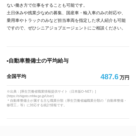
ない働き方で仕事をすることも可能です。
土日休みや残業少なめの募集、国産車・輸入車のみの対応や、
乗用車やトラックのみなど担当車両を指定した求人紹介も可能
ですので、ぜひシニアジョブエージェントにご相談ください。
自動車整備士の平均給与
487.6
全国平均
万円
※出典：[厚生労働省職業情報提供サイト（日本版O-NET）]
(https://shigoto.mhlw.go.jp/User)
＊自動車整備士が属する主な職業分類（厚生労働省編職業分類の「自動車整備・
修理工」等）に対応する統計情報です。