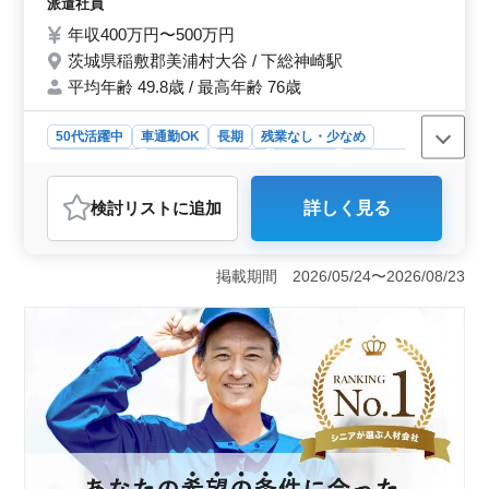
事とプライベートの両立も可能です。 40
派遣社員
代、50代の方もご活躍されている職場にな
年収400万円〜500万円
ります。 皆様のご応募、お待ちしておりま
茨城県稲敷郡美浦村大谷 / 下総神崎駅
す。
平均年齢 49.8歳 / 最高年齢 76歳
50代活躍中
車通勤OK
長期
残業なし・少なめ
寮・社宅あり
男性歓迎
正社員
契約社員
派遣社員
アルバイト・パート
自動車整備士
検討リスト
に追加
詳しく見る
おすすめポイント
＜中古車販売店での整備士業務のお仕事＞ 中古自動車
販売店での整備士業務を担当します。点検整備や車検対
掲載期間 2026/05/24〜2026/08/23
応など幅広い整備業務を行います。残業時間は月5時間程
度で、40代や50代の方も活躍しています。自分のペース
で働ける環境で、お仕事とプライベートの両立が可能で
す。 ＜雇用条件と給与＞ 正社員・契約社員・アル
バイト・パート・派遣社員の雇用形態があります。茨城
県稲敷郡美浦村大谷に位置し、下総神崎駅が最寄りで
す。年収は400万円から500万円で、通勤手当が支給さ
れ、賞与もあります。 ＜必要な資格と経験＞ 必要
な資格は2級自動車整備士以上で、普通自動車免許も必要
です。自動車整備の経験が10年以上ある方が求められま