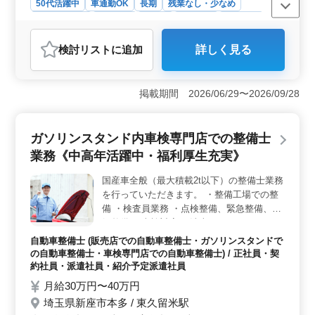
50代活躍中
車通勤OK
長期
残業なし・少なめ
寮・社宅あり
男性歓迎
正社員
契約社員
派遣社員
自動車整備士
検討リスト
に追加
詳しく見る
おすすめポイント
＜自動車販売店での自動車整備士募集！中高年活躍中・
残業少なめ＞ 沼津市内の自動車販売店では、自動車整
掲載期間 2026/06/29〜2026/09/28
備士を積極募集中です。定期点整備や車検対応など幅広
い業務があります。残業が少なく、交通費も全額支給さ
れる環境です。50代以上の方も多数活躍中で、経験を活
ガソリンスタンド内車検専門店での整備士
かしたい方に最適です。 ＜募集要項＞ 3級自動車整
業務《中高年活躍中・福利厚生充実》
備士以上の資格と、5年以上の整備経験が必要です。沼津
駅からのアクセスが良く、車通勤も可能です。正社員や
国産車全般（最大積載2t以下）の整備士業務
契約社員、派遣社員など、様々な雇用形態が用意されて
を行っていただきます。 ・整備工場での整
います。時給制度もあり柔軟な働き方ができます。
＜会社情報＞ 自動車整備業務を主力とする企業で、禁
備 ・検査員業務 ・点検整備、緊急整備、分
煙環境での業務が行われています。平均年齢は40代で、
解整備 ・車検対応 ・洗車、カーコーティン
男女比率は7：3です。定休日や休暇制度も整っており、
グ ・ガソリンスタンドや販売買取での接客
自動車整備士 (販売店での自動車整備士・ガソリンスタンドで
働きやすい環境が整っています。
等 ※ガソリンスタンド併設の整備工場で
の自動車整備士・車検専門店での自動車整備士) / 正社員・契
す。 ※手厚い手当、福利厚生があるので長
約社員・派遣社員・紹介予定派遣社員
期で働いていただけます。 中高年の応募も
月給30万円〜40万円
お待ちしております！ 40〜50代の方もご活
埼玉県新座市本多 / 東久留米駅
躍されています。