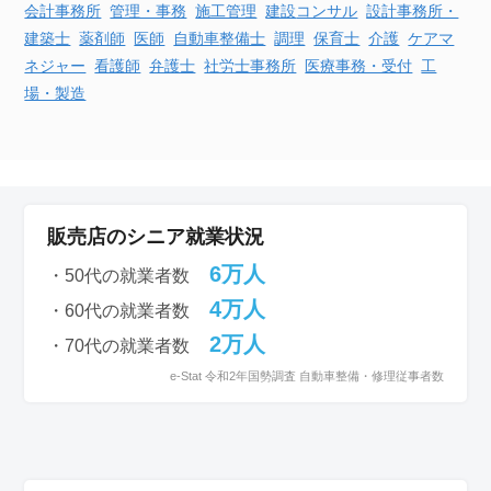
会計事務所
管理・事務
施工管理
建設
コンサル
設計事務所・
建築士
薬剤師
医師
自動車
整備士
調理
保育士
介護
ケアマ
ネジャー
看護師
弁護士
社労士事務所
医療事務・受付
工
場・製造
販売店のシニア就業状況
6万人
・50代の就業者数
4万人
・60代の就業者数
2万人
・70代の就業者数
e-Stat 令和2年国勢調査 自動車整備・修理従事者数