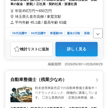
時の整備業務全般 ・お客さんの見積もり対
充実した福利厚生が整っています。自動車整備業におい
車の板金・塗装) / 正社員・契約社員・派遣社員
応 ・カーナビ・ETCの設置 ・オーディオ・
て、安定したキャリアを築きませんか。
年収450万円〜650万円
ナビ等の取付け 整備対応はオールメーカー
埼玉県久喜市高柳 / 東鷲宮駅
に対応しております。 立ち合い型車検の１
平均年齢 45.1歳 / 最高年齢 63歳
時間という限られた時間の中でも「安心安
全」を最優先に日々業務を行っていますの
で、１台１台、整備士としてのプライドを持
50代活躍中
60代活躍中
車通勤OK
週休2日制
長期
って業務に取り組んでいただける職場環境が
残業なし・少なめ
寮・社宅あり
男性歓迎
正社員
自慢です。 ◇つなぎ毎年支給、共用工具完
契約社員
派遣社員
自動車整備士
備、個人ロッカー完備 ◇資格取得サポート
検討リスト
に追加
詳しく見る
制度あり、県外転勤なし ◇中型免許取得サ
おすすめポイント
ポート制度あり（試験費用の貸与） ◇福利
＜経験を活かせる職場環境＞ ベテランメカニックが活
厚生あり（ＪＴＢベネフィット「ベネフィッ
躍できる職場で、整備士としての経験を存分に発揮でき
掲載期間 2026/05/30〜2026/08/29
ト・ステーション」） 設備充実の整備工場
る環境です。全メーカー対応の工場で多岐にわたる整備
での勤務です！ ベテランメカニックとして
作業を行うため、多様なスキルを磨くことができ、整備
培ってきた技術を、存分に活かせる職場で
士としてのキャリアを一層深めることができます。
自動車整備士（残業少なめ）
す！
＜充実した設備と福利厚生＞ 最新の設備が整った工場
での勤務が可能です。また、つなぎや共用工具、個人ロ
軽未使用車販売店での自動車整備士募集中！
ッカーなどの設備も充実しており、作業環境が整ってい
ベテランメカニック、積極的に募集していま
ます。さらに、資格取得や中型免許取得のサポート制度
す。 ◯主な業務内容 ・定期点検整備、納車
もあり、スキルアップを目指す方にとって最適な環境で
整備、車検対応 ・部品の交換・取り付け・
す。福利厚生として「ベネフィット・ステーション」も
補修 ・トラブルシューティング時の整備業