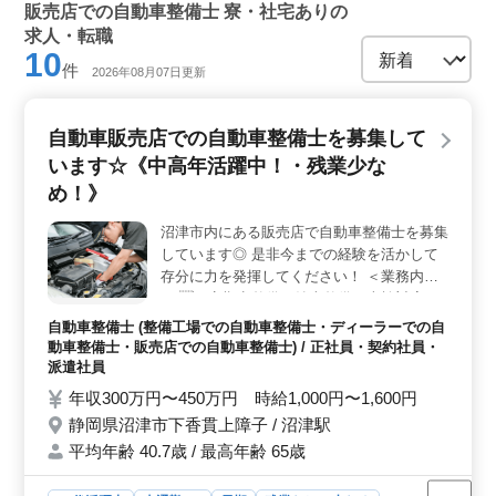
販売店での自動車整備士 寮・社宅ありの
求人・転職
10
件
2026年08月07日更新
自動車販売店での自動車整備士を募集して
います☆《中高年活躍中！・残業少な
め！》
沼津市内にある販売店で自動車整備士を募集
しています◎ 是非今までの経験を活かして
存分に力を発揮してください！ ＜業務内容
＞ ・定期点整備、納車整備、車検対応 ・
部品の交換・取り付け・補修 ・トラブルシ
自動車整備士 (整備工場での自動車整備士・ディーラーでの自
ューティング時の整備業務全般 ・お客さん
動車整備士・販売店での自動車整備士) / 正社員・契約社員・
の見積もり対応 ＜特徴＞ ・残業少なめ ・交
派遣社員
通費全額支給 ・50代以上が活躍中！ 50代の
年収300万円〜450万円 時給1,000円〜1,600円
新入りスタッフも採用しました。 年齢が原
静岡県沼津市下香貫上障子 / 沼津駅
因で不採用ということはありません！ 是非
平均年齢 40.7歳 / 最高年齢 65歳
皆様のご応募お待ちしております！