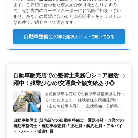
として働くことができます。整備や板金・塗装、車検整
ます。ご希望に合わせた求人紹介が可能となりますの
備など幅広い業務を担当するため、自動車整備に関する
で、ぜひ専門のコーディネーターにお気軽に相談下さい
総合的なスキルを磨くことができる環境です。また、新
ませ。あなたの希望に合わせた非公開求人をオリジナル
車・中古車の販売業務にも関わるため、接客スキルや営
な条件でご紹介させて頂きます。
業スキルも同時に身につけることが可能です。 ＜快
適な生活環境と働きやすさ＞ この求人では、単身用お
よび世帯用の宿舎が完備されており、特定の条件を満た
自動車整備士の
非公開求人について聞いてみる
せば社宅として利用することができます。遠方からの転
職や新生活をスタートさせる方にとって、住居の心配が
不要な点は大きなメリットです。また、勤務時間は10時
から19時までで、完全週休二日制を採用しているため、
プライベートの時間もしっかりと確保できます。車通勤
も可能なため、通勤の利便性も高く、働きやすい環境が
自動車販売店での整備士業務◯シニア層活
整っています。アットホームな職場環境で、安心して長
躍中！残業少なめ/交通費全額支給あり◎
期的に働ける企業です。
国産自動車販売店での自動車整備業務を行っ
ていただきます。 経験者様を積極採用中！
《主なお仕事内容》 ・点検整備、分解整
備、車検整備 ・部品の交換、取付け、補修
等 ＊長期経験者を募集中、検査員資格保有
自動車整備士 (販売店での自動車整備士・運送会社・企業での
者は優遇いたします◎ ＊残業少なめ、交通
自動車整備士・自動車検査員) / 正社員・契約社員・アルバイ
費全額支給ありで働きやすく通いやすい☆
ト・パート・派遣社員
皆様のご応募、お待ちしております！