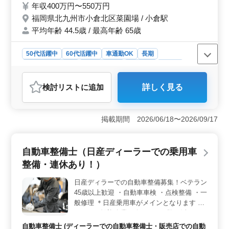
技術を磨いていただけます。
年収400万円〜550万円
の整備業務全般 ・お客さんの見積もり対応
福岡県北九州市小倉北区菜園場 / 小倉駅
・カーナビ・ETCの設置 ・オーディオ・ナ
平均年齢 44.5歳 / 最高年齢 65歳
ビ等の取付け コンパクトカーが中心ですの
で、性別問わず体への負担が少ない点が魅力
です。 ＊業務で使用するウェア・工具は全
50代活躍中
60代活躍中
車通勤OK
長期
て貸与です ＊駐車場無料（当社で購入した
残業なし・少なめ
寮・社宅あり
男性歓迎
正社員
車両に限る） ＊社宅：家賃（自己負担額）
契約社員
派遣社員
自動車整備士
３万円（本社近隣）給与天引きとなります。
検討リスト
に追加
詳しく見る
ベテランメカニックとして培ってきた技術
おすすめポイント
を、存分に活かせる職場です！
＜ベテランメカニック歓迎の職場＞ この求人は、自動
車整備士の経験を持つベテラン技術者を積極的に募集し
掲載期間 2026/06/18〜2026/09/17
ています。整備経験は年数不問で、自社メーカーの車両
に対する点検や整備業務を担当します。車両のコンパク
トさもあり、体力的負担が少なく、性別を問わず働きや
自動車整備士（日産ディーラーでの乗用車
すい環境です。 ＜高収入と充実した福利厚生＞ 年
整備・連休あり！）
収400万円〜550万円と安定した収入が期待でき、賞与も
年3回、合計5ヶ月分と手厚いです。さらに、駐車場が無
日産ディラーでの自動車整備募集！ベテラン
料で提供される点や、社宅も完備されており、家賃も3万
45歳以上歓迎 ・自動車車検 ・点検整備 ・一
円とリーズナブルな価格で利用できます。福利厚生がし
っかりしているため、安心して長期的に働ける職場で
般修理 ＊日産乗用車がメインとなります ＊
す。 ＜柔軟な勤務環境と休日制度＞ 残業は月平均
ベテラン歓迎企業で今までの経験を活かして
10時間と少なく、週5〜6日の勤務ですが、月曜日や第2火
ください！
自動車整備士 (ディーラーでの自動車整備士・販売店での自動