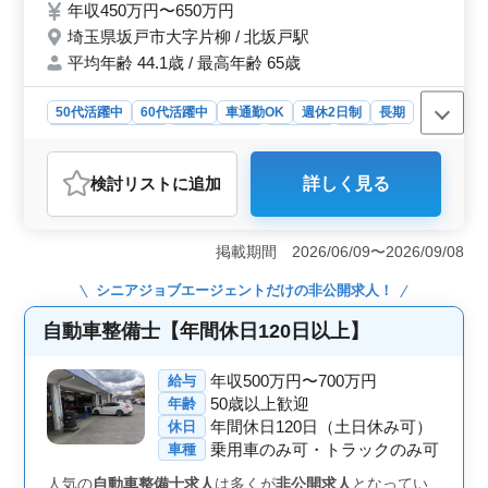
年収450万円〜650万円
す。 アットホームで働きやすい企業です。
埼玉県坂戸市大字片柳 / 北坂戸駅
平均年齢 44.1歳 / 最高年齢 65歳
50代活躍中
60代活躍中
車通勤OK
週休2日制
長期
残業なし・少なめ
寮・社宅あり
男性歓迎
正社員
契約社員
派遣社員
自動車整備士
検討リスト
に追加
詳しく見る
おすすめポイント
＜安定した給与と福利厚生＞ この求人では、年収450万
円〜650万円と、経験やスキルに応じた高い給与が期待で
掲載期間 2026/06/09〜2026/09/08
きます。賞与制度もあり、頑張りがしっかりと評価され
る環境です。また、雇用保険、労災保険、健康保険、厚
シニアジョブエージェント
だけの非公開求人！
生年金といった充実した福利厚生が整っており、育児休
業や介護休業、看護休暇の取得実績もあるため、ライフ
自動車整備士【年間休日120日以上】
ステージに応じた柔軟な働き方が可能です。さらに、通
勤手当も上限月額20,000円まで支給されるため、交通費
年収500万円〜700万円
給与
の負担が軽減される点も魅力です。 ＜経験を活かし
50歳以上歓迎
年齢
た中高年世代の活躍＞ この求人は、3級自動車整備士以
年間休日120日（土日休み可）
休日
上の資格と整備士としての経験があれば、年齢や学歴を
乗用車のみ可・トラックのみ可
問わず応募が可能です。特に、中高年のベテランメカニ
車種
ックが活躍中であり、これまでの経験を活かして即戦力
人気の
自動車整備士求人
は多くが
非公開求人
となってい