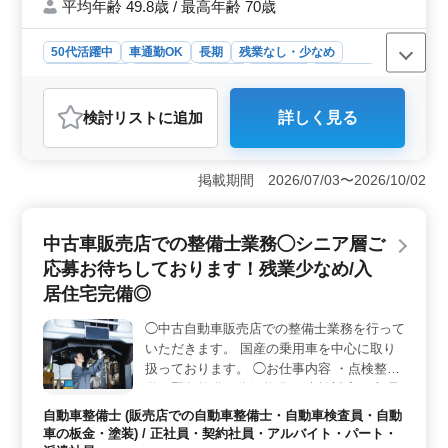
平均年齢 49.8歳 / 最高年齢 70歳
50代活躍中
車通勤OK
長期
残業なし・少なめ
寮・社宅あり
男性歓迎
正社員
契約社員
派遣社員
紹介予定派遣社員
自動車整備士
検討リスト
に追加
詳しく見る
おすすめポイント
＜魅力的なポイント＞ 埼玉県新座市本多に位置するガ
ソリンスタンド内の車検専門店では、中高年の方も活躍
掲載期間 2026/07/03〜2026/10/02
できる整備士を募集しています。福利厚生が充実してお
り、長期で働ける環境が整っています。また、社員寮も
あり、入居することで通勤の負担を軽減できます。
中古車販売店での整備士業務◯シニア層ご
＜業務内容＞ 国産車の整備士業務を行います。整備工
応募お待ちしております！残業少なめ/入
場での整備から検査員業務、点検整備、緊急整備、分解
整備、車検対応まで幅広い業務を担当します。また、洗
居住宅完備◎
車やカーコーティングなどのサービスも提供します。ガ
ソリンスタンドとの併設なので、接客業務もありま
◯中古自動車販売店での整備士業務を行って
す。 ＜勤務条件＞ 必要な資格は2級自動車整備士
いただきます。 国産の乗用車を中心に取り
で、普通自動車免許を持っていることが求められます。
扱っております。 ◯お仕事内容 ・点検整
月給は30万円〜40万円で、通勤手当も支給されます。賞
備、緊急整備、分解整備 ・車検対応 ・部品
与もあり、福利厚生も充実しています。週5日のシフト制
の交換や取り付け、補修 等 ※残業時間は月
自動車整備士 (販売店での自動車整備士・自動車検査員・自動
で年間休日は105日としっかりと休息を取ることができま
5時間程度となっております。 その為、お仕
車の板金・塗装) / 正社員・契約社員・アルバイト・パート・
す。