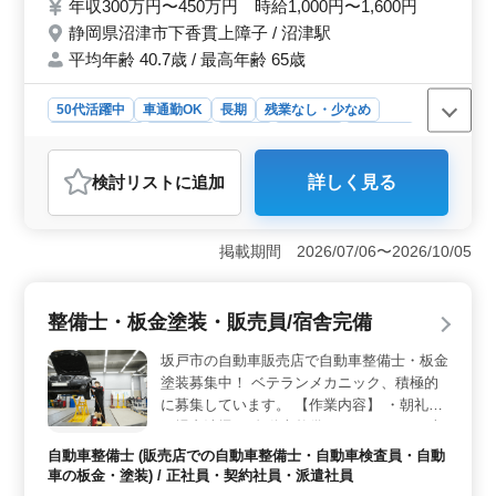
年収300万円〜450万円 時給1,000円〜1,600円
新入りスタッフも採用しました。 年齢が原
静岡県沼津市下香貫上障子 / 沼津駅
因で不採用ということはありません！ 是非
平均年齢 40.7歳 / 最高年齢 65歳
皆様のご応募お待ちしております！
50代活躍中
車通勤OK
長期
残業なし・少なめ
寮・社宅あり
男性歓迎
正社員
契約社員
派遣社員
自動車整備士
検討リスト
に追加
詳しく見る
おすすめポイント
＜働きやすい環境＞ 当店では、残業が少なく、仕事と
プライベートの両立がしやすい環境です。交通費も全額
掲載期間 2026/07/06〜2026/10/05
支給されるので、通勤にかかる負担も軽減されます。さ
らに、寮や社宅の提供もあるため、地元から遠方の方で
も安心して働くことができます。 ＜中高年の活躍
整備士・板金塗装・販売員/宿舎完備
＞ 当店では、50代以上のスタッフが多数活躍していま
す。年齢を理由に不採用されることは一切ありません。
坂戸市の自動車販売店で自動車整備士・板金
経験豊富な方々と共に仕事をすることで、技術や知識を
塗装募集中！ ベテランメカニック、積極的
共有し合いながら、スキルアップを図ることが可能で
に募集しています。 【作業内容】 ・朝礼と
す。 ＜豊富な経験が活かせる仕事＞ 自動車整備士
工場内清掃 ・自動車整備、メンテンス ・車
としての経験が5年以上ある方を求めています。当店で
検整備 ・定期点検 ・鈑金／塗装一式 ・用品
は、お客様のニーズに合わせた高品質なサービスを提供
自動車整備士 (販売店での自動車整備士・自動車検査員・自動
取り付け ・新車／中古車の斡旋及び販売 他
することが重要視されており、経験豊富なスタッフの知
車の板金・塗装) / 正社員・契約社員・派遣社員
シニア世代のベテランスタッフも活躍中で
識と技術が求められます。