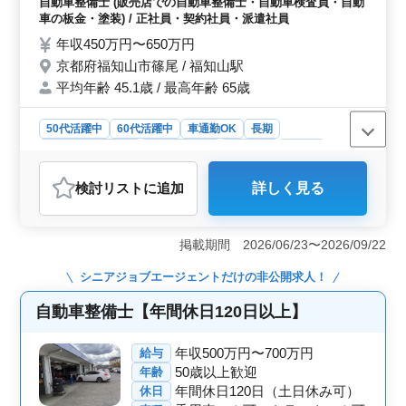
利用可能です。 ＜安定した働き方と高い収入＞ 年
自動車整備士 (販売店での自動車整備士・自動車検査員・自動
務全般 ・お客さんの見積もり対応 ・カーナ
収は450万円から650万円と高水準で、賞与も年2回支給
車の板金・塗装) / 正社員・契約社員・派遣社員
ビ・ETCの設置 ・オーディオ・ナビ等の取
されます。残業も月平均10時間と少なめで、プライベー
年収450万円〜650万円
付け お客様の安全なカーライフをサポート
トと仕事のバランスを取りながら働くことができます。
京都府福知山市篠尾 / 福知山駅
完全週休二日制で、木曜日が固定休のため、安定した働
します。 ＊資格保持者優遇します。 ＊自動
き方が可能です。
平均年齢 45.1歳 / 最高年齢 65歳
車整備工場経験者優遇します。 ベテランメ
カニックとして培ってきた技術を、存分に活
かせる職場です！
50代活躍中
60代活躍中
車通勤OK
長期
残業なし・少なめ
寮・社宅あり
男性歓迎
正社員
契約社員
派遣社員
自動車整備士
検討リスト
に追加
詳しく見る
おすすめポイント
＜給与と福利厚生の魅力＞ この求人では年収450万円〜
650万円と高い給与水準が設定されており、整備士として
掲載期間 2026/06/23〜2026/09/22
のスキルがしっかりと評価されます。通勤手当や退職金
制度、各種社会保険（雇用保険、労災保険、健康保険、
シニアジョブエージェント
だけの非公開求人！
厚生年金）が完備されており、長期的に安定して働くこ
とが可能です。また、単身用の寮・社宅が利用できるた
自動車整備士【年間休日120日以上】
め、遠方からの転職者にも対応しています。 ＜働き
やすい職場環境＞ 残業が月平均10時間と少なめで、ワ
年収500万円〜700万円
給与
ークライフバランスを大切にできる職場環境です。車通
50歳以上歓迎
年齢
勤が可能で、通勤の利便性も高く、特に地方で働きたい
年間休日120日（土日休み可）
休日
方には魅力的な求人です。週5〜6日勤務で、水曜日の固