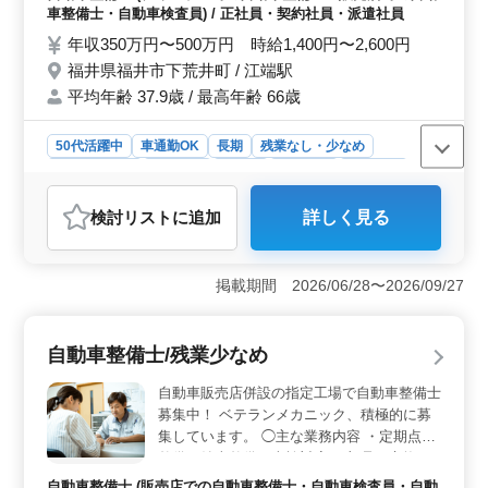
曜日に加えて祝日や長期休暇も取得可能です。プライベ
車整備士・自動車検査員) / 正社員・契約社員・派遣社員
ートを充実させながら働くことができる環境が整ってお
年収350万円〜500万円 時給1,400円〜2,600円
り、ワークライフバランスを重視する方にも最適な求人
です。
福井県福井市下荒井町 / 江端駅
平均年齢 37.9歳 / 最高年齢 66歳
50代活躍中
車通勤OK
長期
残業なし・少なめ
寮・社宅あり
男性歓迎
正社員
契約社員
派遣社員
自動車整備士
検討リスト
に追加
詳しく見る
おすすめポイント
＜日産ディーラーでの整備士募集＞ 日産ディーラーで
の自動車整備士を募集しています！日産乗用車メインの
掲載期間 2026/06/28〜2026/09/27
車検、点検整備、一般修理を担当して頂きます。ベテラ
ン45歳以上の方歓迎です！経験豊富な方、今までの技術
を活かしてください。 ＜働く環境＞ 福井県福井市
自動車整備士/残業少なめ
下荒井町に位置し、江端駅からアクセス可能です。車通
勤可で実費支給あります。長期的に安心して働ける寮・
自動車販売店併設の指定工場で自動車整備士
社宅もご用意しています。連休も取得可能です。残業は
募集中！ ベテランメカニック、積極的に募
少なめで、ワークライフバランスを重視していま
集しています。 ◯主な業務内容 ・定期点検
す。 ＜給与と福利厚生＞ 年収350万円〜500万円で
整備、納車整備、車検対応 ・部品の交換・
時給1500円〜2500円となっています。通勤手当実費支給
取り付け・補修 ・トラブルシューティング
で上限はありません。雇用・労災・健康・厚生・財形の
自動車整備士 (販売店での自動車整備士・自動車検査員・自動