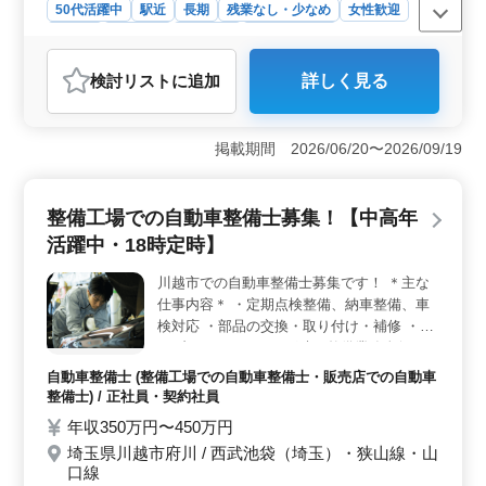
自動車検査員資格保有者、条件優遇！ お気
50代活躍中
駅近
長期
残業なし・少なめ
女性歓迎
軽にお問い合わせください♪
正社員
契約社員
派遣社員
自動車整備士
おすすめポイント
検討リスト
に追加
詳しく見る
＜働きやすさ＞ 年間休日105日、残業少なめ、駅チカ、
交通費実費支給で、働きやすい環境です。 ＜勤務環
境＞ 認証工場での勤務。 最新機器を導入した工場で
掲載期間 2026/06/20〜2026/09/19
の勤務で、技術の向上もできる。 ＜経験者募集＞
10年以上のメカニック経験者や自動車検査員資格保有者
は優遇。 培ってきた経験・スキルをしっかり評価する
整備工場での自動車整備士募集！【中高年
職場です。
活躍中・18時定時】
川越市での自動車整備士募集です！ ＊主な
仕事内容＊ ・定期点検整備、納車整備、車
検対応 ・部品の交換・取り付け・補修 ・ト
ラブルシューティング時の整備業務全般 ・
主に小型車・乗用車、中型トラック迄 国産
自動車整備士 (整備工場での自動車整備士・販売店での自動車
車中心 50歳以上活躍中の職場です！ ぜひ今
整備士) / 正社員・契約社員
までの経験を活かして頂ける方のご応募お待
年収350万円〜450万円
ちしております。 ＊休日相談可能 ＊社会保
埼玉県川越市府川 / 西武池袋（埼玉）・狭山線・山
険完備
口線