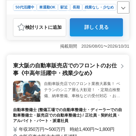
50代活躍中
車通勤OK
駅近
長期
残業なし・少なめ
男性歓迎
正社員
契約社員
派遣社員
アルバイト・パート
自動車整備士
検討リスト
に追加
詳しく見る
おすすめポイント
＜経験者歓迎＞ 自動車販売店での整備士を募集中で
す。中高年の方も活躍中で、日祝休みの働きやすい環境
掲載期間 2026/08/01〜2026/10/31
です。小型車や国産車の整備経験が豊富な方、ぜひご応
募ください。無料駐車場完備で通勤もラクラクで
す。 ＜高待遇・安定の雇用形態＞ 正社員・契約社
東大阪の自動車販売店でのフロントのお仕
員・アルバイト・派遣社員と多彩な雇用形態を用意して
事《中高年活躍中・残業少なめ》
います。2級自動車整備士以上の資格をお持ちで、普通自
動車免許を所持の方、大歓迎です。経験を活かして働け
自動車販売店でのフロント業務大募集！ ベ
る環境で、安定した給与と通勤手当が魅力です。 ＜
テランのシニア層も大歓迎！ ・定期点検整
働きやすい環境＞ シフト制で柔軟な働き方が可能で
す。定期的な賞与の支給があります。日、祝はしっかり
備、納車整備、車検などの受付対応 ・お客
お休みで、夏季休業や年末年始、GW休暇も充実していま
さんの見積もり対応 ・事務処理全般 ・主に
す。30人のアットホームな環境で、楽しく長く働ける魅
自家用車、営業車、小型貨物 ＊50歳以上も
自動車整備士 (整備工場での自動車整備士・ディーラーでの自
力があります。
活躍中 ＊今までの経験を活かしてください
動車整備士・販売店での自動車整備士) / 正社員・契約社員・
アルバイト・パート・派遣社員
年収350万円〜500万円 時給1,400円〜1,800円