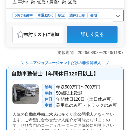
平均年齢 40歳 / 最高年齢 60歳
50代活躍中
車通勤OK
駅近
週休2日制
長期
残業なし・少なめ
男性歓迎
正社員
契約社員
派遣社員
アルバイト・パート
自動車整備士
検討リスト
に追加
詳しく見る
おすすめポイント
＜中高年活躍中・社会保険完備＞ 当ディーラーでは、
中高年の方々が積極的に活躍しています。経験豊富な
掲載期間 2026/08/08〜2026/11/07
方々の力を借りて、安定した整備サービスを提供してい
ます。また、社会保険が完備されているため、安心して
シニアジョブエージェント
だけの非公開求人！
働くことができ、年齢に関係なく、活躍の場が広がって
います。 ＜経験者歓迎＞ 自動車整備経験が8年以上
自動車整備士【年間休日120日以上】
の方を求めています。輸入車の整備経験が豊富な方や、
高度な技術を持つ方々を歓迎します。また、二級整備士
年収500万円〜700万円
給与
免許をお持ちの方は尚歓迎です。経験を活かして、より
50歳以上歓迎
年齢
高度な整備技術を提供しましょう。 ＜駅から近く車
年間休日120日（土日休み可）
休日
通勤OK＞ 小平駅から徒歩でアクセス可能な好立地にあ
乗用車のみ可・トラックのみ可
ります。駅から近く通勤が便利なだけでなく、車通勤も
車種
可能なため、通勤手段を選びやすい環境です。交通手段
人気の
自動車整備士求人
は多くが
非公開求人
となってい
に制限がないため、通勤に関するストレスを軽減し、仕
ます。ご希望に合わせた求人紹介が可能となりますの
事に集中できるでしょう。
で、ぜひ専門のコーディネーターにお気軽に相談下さい