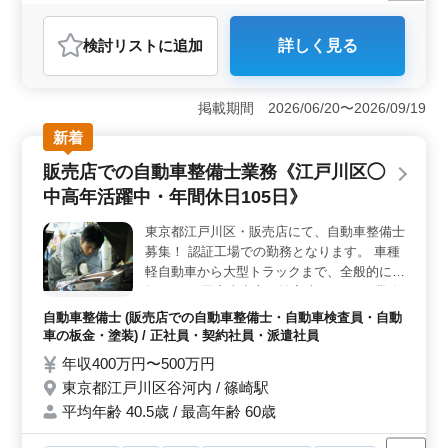
正社員
契約社員
アルバイト・パート
自動車整備士
おすすめポイント
検討リスト
に追加
詳しく見る
＜中高年が活躍できる販売店でのメカニック募集＞ 東
京都大田区仲池上にある販売店では、中高年の経験豊富
な自動車整備士・検査員を積極採用しています。50代以
掲載期間 2026/06/20〜2026/09/19
上の方も歓迎し、経験やスキルを活かして活躍できる環
境が整っています。企業内での育成やフォローアップも
新着
行われており、安心して働けるサポート体制が整ってい
販売店での自動車整備士業務《江戸川区◯
ますので、長く働ける職場です。 ＜残業少なめでワ
ークライフバランスを実現＞ 残業が少なく、充実した
中高年活躍中・年間休日105日》
プライベートを過ごせる環境です。家族や趣味、自己成
長の時間を大切にしながら、しっかりとした業務に集中
東京都江戸川区・販売店にて、自動車整備士
できます。長期的なキャリアプランを描きながら、安定
募集！ 認証工場での勤務となります。 車種
した経済的基盤を築くことができます。 ＜豊富な経
軽自動車から大型トラックまで、全般的に取
験を活かした業務内容＞ 定期点検整備や車検対応な
扱あり （国産車中心、輸入車もあり） 業務
ど、幅広い整備業務を担当します。経験豊富な方ならで
内容 ・定期点検整備、納車整備、車検対応
自動車整備士 (販売店での自動車整備士・自動車検査員・自動
はのトラブルシューティング能力を発揮し、確かな技術
・部品の交換・取り付け・補修 ・板金塗装
車の板金・塗装) / 正社員・契約社員・派遣社員
でお客様の信頼に応えることができます。また、新しい
業務 ・トラブルシューティング時の整備業
年収400万円〜500万円
技術や機器の導入にも積極的に取り組み、自己成長を図
務全般 など 備考 ・年間休日105日 ・残業少
ることができる環境です。
東京都江戸川区谷河内 / 篠崎駅
なめ ・駅チカ ・交通費実費支給 工場内に最
平均年齢 40.5歳 / 最高年齢 60歳
新機器を積極的導入。 働きやすい環境を整
備しています。 メカニック経験10年以上、