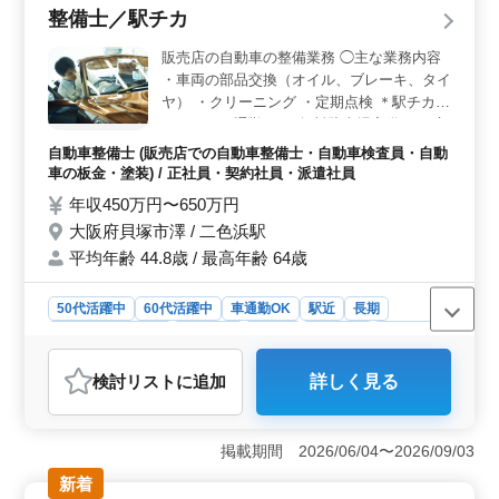
検対応など、幅広い整備業務を行います。また、部品の
整備士／駅チカ
取り付けやトラブルシューティングなども担当し、お客
様とのコミュニケーションも重要な役割となりま
販売店の自動車の整備業務 ◯主な業務内容
す。 ＜募集条件と備考＞ 2級自動車整備士の資格や
・車両の部品交換（オイル、ブレーキ、タイ
自動車免許をお持ちで、自動車整備業務経験が5年以上あ
ヤ） ・クリーニング ・定期点検 ＊駅チカ
る方が対象です。50歳以上の方も活躍しており、今まで
＊マイカー通勤OK（無料駐車場完備） ＊交
の経験を活かして働くことができます。また、複数駅か
通費支給 ＊賞与あり ＊退職金あり ベテラン
ら利用可能な立地にあるため、通勤にも便利です。
自動車整備士 (販売店での自動車整備士・自動車検査員・自動
メカニックとしての技術をフルに発揮できま
＜働きやすさと福利厚生＞ 週5〜6日の勤務で、月曜日
車の板金・塗装) / 正社員・契約社員・派遣社員
す。 腕を試したい方、ぜひ一度ご応募くだ
が休みとなっており、年間休日も充実しています。ま
年収450万円〜650万円
さい！
た、残業は少なめで、就業時間も10:00〜19:00と比較的
大阪府貝塚市澤 / 二色浜駅
ゆとりのあるスケジュールです。時給や年収も魅力的
で、福利厚生も整っているため、安心して長く働くこと
平均年齢 44.8歳 / 最高年齢 64歳
ができます。
50代活躍中
60代活躍中
車通勤OK
駅近
長期
残業なし・少なめ
男性歓迎
正社員
契約社員
派遣社員
自動車整備士
検討リスト
に追加
詳しく見る
おすすめポイント
＜駅近で通いやすい環境＞ 二色浜駅から徒歩圏内で通
勤しやすく、車通勤にも対応しているため通勤負担を抑
掲載期間 2026/06/04〜2026/09/03
えられる職場です。無料駐車場も完備しており、自分に
新着
合った通勤方法を選びながら勤務できます。 ＜整備