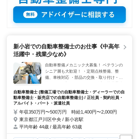
新小岩での自動車整備士のお仕事《中高年
活躍中・残業少なめ》
自動車整備メカニック大募集！ ベテランの
シニア層も大歓迎！ ・定期点検整備、整
備、車検対応 ・部品の交換・取り付け・補
修 ・トラブルシューティング時の整備業務
全般 ・お客さんの見積もり対応 ・フロント
自動車整備士 (整備工場での自動車整備士・ディーラーでの自
業務一部あり ・カーナビ・ETCの設置 ・オ
動車整備士・販売店での自動車整備士) / 正社員・契約社員・
ーディオ・ナビ等の取付け ・主に自家用
アルバイト・パート・派遣社員
車、営業車、小型貨物 ＊50歳以上も活躍中
年収350万円〜500万円 時給1,400円〜2,000円
＊今までの経験を活かしてください
東京都江戸川区中央 / 新小岩駅
平均年齢 44歳 / 最高年齢 63歳