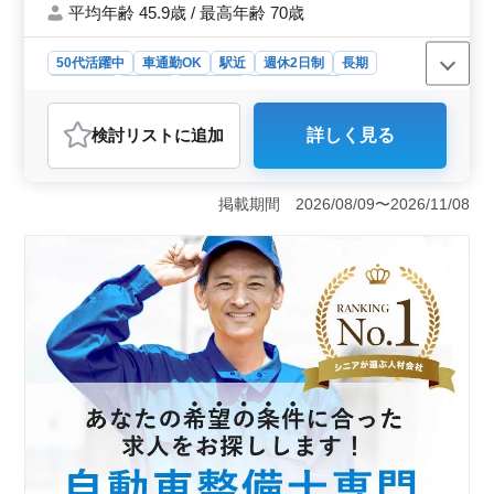
平均年齢 45.9歳 / 最高年齢 70歳
50代活躍中
車通勤OK
駅近
週休2日制
長期
男性歓迎
正社員
契約社員
自動車整備士
おすすめポイント
検討リスト
に追加
詳しく見る
＜整備工場での自動車整備士募集＞ 埼玉県川越市府川
にある整備工場では、中高年の方々が活躍できる自動車
整備士を積極的に募集しています。この工場では、定期
掲載期間 2026/08/09〜2026/11/08
点検整備から納車整備、車検対応など、幅広い整備業務
に携わることができます。国産車を中心に取り扱ってお
り、豊富な経験を活かすチャンスです。 ＜働きやす
い環境＞ 週休2日制で、休日についての相談も可能で
す。さらに18時定時での勤務時間を実現しており、車通
勤もOKです。社会保険が完備されており安心して働くこ
とができます。 ＜求められる資格と経験＞ 2級自動
車整備士以上の資格と、自動車整備の経験が10年以上必
要です。学歴については特に制限はありません。給与は
年収350万円〜450万円で、通勤手当も全額支給されま
す。豊富な経験を活かし、新たなステップを踏み出しま
せんか。