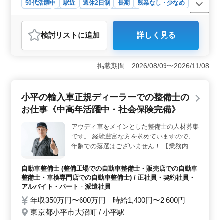
50代活躍中
駅近
週休2日制
長期
残業なし・少なめ
男性歓迎
正社員
契約社員
派遣社員
アルバイト・パート
自動車整備士
検討リスト
に追加
詳しく見る
おすすめポイント
＜中高年が活躍できる自動車整備士のお仕事＞ 東京都
江戸川区中央にある自動車整備士の募集です。新小岩駅
掲載期間 2026/08/09〜2026/11/08
からアクセス良好で、年収350万円〜500万円という魅力
的な待遇が用意されています。残業も少なめで、中高年
の方々も歓迎されています。 ＜幅広い整備業務で経
小平の輸入車正規ディーラーでの整備士の
験を活かす＞ 定期点検整備や車検対応から部品の交
お仕事《中高年活躍中・社会保険完備》
換・取り付け・補修、トラブルシューティング、お客様
対応まで、幅広い整備業務に携わることが可能です。自
アウディ車をメインとした整備士の人材募集
家用車から営業車、小型貨物まで様々な車両に触れる機
です。 経験豊富な方を求めていますので、
会があります。 ＜経験を活かして安定したキャリア
を築く＞ 50歳以上の方も活躍中で、今までの経験を活
年齢での落選はございません！ 【業務内
かして活躍できる環境です。自動車整備経験が5年以上必
容】 ・車検から点検 ・お客様対応 ・定期点
要で、3級自動車整備士以上の資格が求められます。安定
検整備、納車整備、車検対応 ・部品の交
自動車整備士 (整備工場での自動車整備士・販売店での自動車
した職場環境で、長く働きたい方におすすめです。
換・取り付け・補修 ・トラブルシューティ
整備士・車検専門店での自動車整備士) / 正社員・契約社員・
ング時の整備業務全般 ※50代以上積極採用
アルバイト・パート・派遣社員
中 ※車出勤可能
年収350万円〜600万円 時給1,400円〜2,600円
東京都小平市大沼町 / 小平駅