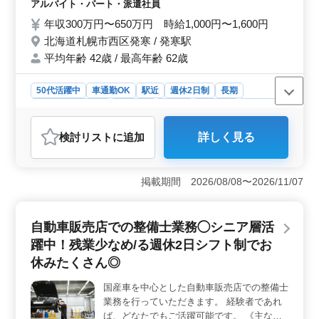
軽自動車・普通車・トラック(中型・小型)・
アルバイト・パート・派遣社員
国産車 ※50代以上積極採用中 ※マイカー出
年収300万円〜650万円 時給1,000円〜1,600円
勤可能
北海道札幌市西区発寒 / 発寒駅
平均年齢 42歳 / 最高年齢 62歳
50代活躍中
車通勤OK
駅近
週休2日制
長期
残業なし・少なめ
男性歓迎
正社員
契約社員
派遣社員
アルバイト・パート
自動車整備士
検討リスト
に追加
詳しく見る
おすすめポイント
＜働く環境＞ 札幌市西区発寒にある整備工場では、中
高年層の方が活躍しています。経験豊富な方やベテラン
掲載期間 2026/08/08〜2026/11/07
の整備士を歓迎し、自動車整備のプロとして活躍できる
環境です。マイカー通勤も可能なので、通勤の負担を軽
減しながら安定した働き方ができます。 ＜業務内容
自動車販売店での整備士業務◯シニア層活
＞ 自動車整備士として、車検から点検、定期整備、部
躍中！残業少なめ/る週休2日シフト制でお
品の交換・取り付け・補修など幅広い業務を担当しま
す。軽自動車からトラックまで様々な車種に対応し、お
休みたくさん◎
客様の安全・安心なカーライフをサポートします。
＜キャリアパス＞ 自動車整備士としてのキャリアを築
国産車を中心とした自動車販売店での整備士
きたい方にとって、成長できる環境が整っています。給
業務を行っていただきます。 経験者であれ
与面や福利厚生も充実しており、長期間安定して働ける
ば、どなたでもご活躍可能です。 《主なお