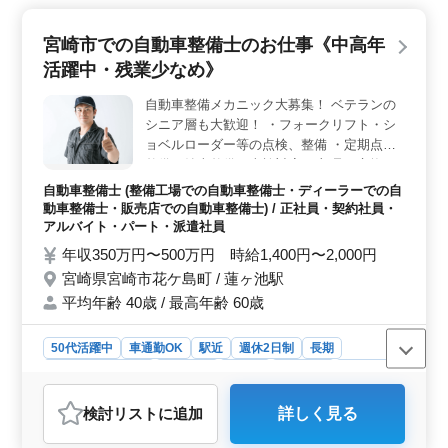
宮崎市での自動車整備士のお仕事《中高年
活躍中・残業少なめ》
自動車整備メカニック大募集！ ベテランの
シニア層も大歓迎！ ・フォークリフト・シ
ョベルローダー等の点検、整備 ・定期点検
整備、納車整備、車検対応 ・部品の交換・
取り付け・補修 ・トラブルシューティング
自動車整備士 (整備工場での自動車整備士・ディーラーでの自
時の整備業務全般 ・お客さんの見積もり対
動車整備士・販売店での自動車整備士) / 正社員・契約社員・
応 ・フロント業務一部あり ・カーナビ・
アルバイト・パート・派遣社員
ETCの設置 ・オーディオ・ナビ等の取付け
年収350万円〜500万円 時給1,400円〜2,000円
＊50歳以上も活躍中 ＊今までの経験を活か
宮崎県宮崎市花ケ島町 / 蓮ヶ池駅
してください
平均年齢 40歳 / 最高年齢 60歳
50代活躍中
車通勤OK
駅近
週休2日制
長期
残業なし・少なめ
男性歓迎
正社員
契約社員
派遣社員
アルバイト・パート
自動車整備士
検討リスト
に追加
詳しく見る
おすすめポイント