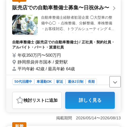
力を誇ります。 ＜シニア層活躍＞ 50歳以上の中高
販売店での自動車整備士募集〜日祝休み〜
年が積極的に活躍する環境が整っています。企業はシニ
アの経験を高く評価し、その知識と技術を存分に活かせ
自動車整備士経験者歓迎企業 ◯大型車の整
る場を提供しています。シフト制で働きやすく、長期間
備中心◯ ・点検整備、分解整備、車検整備
の雇用を約束します。 ＜働きやすい環境＞ 神奈川
・お客様対応、トラブルシューティング 40
県逗子市桜山に位置する駅近の職場で、車通勤も可能で
代、50代の方も各店舗でご活躍されており
す。週5〜6日の柔軟な就業日数や、シフト制の休暇体制
ます。 皆様のご応募をお待ちしておりま
が整っており、ワークライフバランスを重視していま
自動車整備士 (販売店での自動車整備士) / 正社員・契約社員・
す！
す。
アルバイト・パート・派遣社員
年収350万円〜500万円
静岡県袋井市国本 / 愛野駅
平均年齢 42歳 / 最高年齢 64歳
50代活躍中
車通勤OK
駅近
週休2日制
長期
残業なし・少なめ
男性歓迎
正社員
契約社員
派遣社員
アルバイト・パート
自動車整備士
検討リスト
に追加
詳しく見る
おすすめポイント
＜自動車整備に関する専門性＞ 当社では大型車の整備
が中心となります。点検整備から車検整備まで幅広い業
掲載期間 2026/05/14〜2026/08/13
務を担当します。また、トラブルシューティングやお客
新着
様対応も重要な役割となります。経験豊富な方には特に