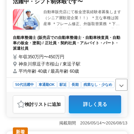
活躍中・シフト制休暇です〜
自動車販売店にて板金塗装経験者募集します
（シニア層歓迎企業！！） ＊主な車種は国
産車 ＊フレーム修正、外版取替業務 ＊下地
工程、塗装、磨き作業 ＊コーティング業務
現在50歳以上も活躍している企業です。 車
自動車整備士 (販売店での自動車整備士・自動車検査員・自動
体整備士資格保有者優遇致します。 今まで
車の板金・塗装) / 正社員・契約社員・アルバイト・パート・
の経験を活かして働きませんか？ご応募お待
派遣社員
ちしております。
年収350万円〜450万円
神奈川県逗子市桜山 / 東逗子駅
平均年齢 40歳 / 最高年齢 60歳
50代活躍中
車通勤OK
駅近
長期
残業なし・少なめ
男性歓迎
正社員
契約社員
派遣社員
アルバイト・パート
自動車整備士
検討リスト
に追加
詳しく見る
おすすめポイント
＜技術力＞ 自動車販売店での板金塗装工の経験が豊富
な経験者の方をお待ちしています。国産車の主な車種に
掲載期間 2026/05/14〜2026/08/13
精通し、フレーム修正からコーティングまで幅広い作業
新着
に対応可能です。車体整備士資格を保有し、高度な技術