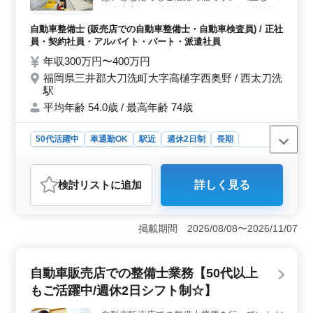
環境です。また、残業も少なめで、プライベートとの両
仕事内容》 ・点検整備、分解整備、車検整
立もしやすいです。技術力を活かして、さらなるスキル
備 ・部品の交換、取り付け、補修 ＊50代以
自動車整備士 (販売店での自動車整備士・自動車検査員) / 正社
アップを目指しましょう。
上の方も積極採用中！ ＊週休2日シフト制で
員・契約社員・アルバイト・パート・派遣社員
お休みもたくさん◎ まずはお気になる点、
年収300万円〜400万円
お問い合わせください。 皆様のご応募、お
福岡県三井郡大刀洗町大字高樋字西奥野 / 西太刀洗
待ちしております！
駅
平均年齢 54.0歳 / 最高年齢 74歳
50代活躍中
車通勤OK
駅近
週休2日制
長期
残業なし・少なめ
男性歓迎
正社員
契約社員
派遣社員
アルバイト・パート
自動車整備士
検討リスト
に追加
詳しく見る
おすすめポイント
＜シニア層活躍中＞ 当社では、50代以上の方々が多数
活躍しています。豊富な経験や知識を持つシニア層が、
掲載期間 2026/08/08〜2026/11/07
会社の中核を支える存在として重要な役割を果たしてい
ます。年齢に関係なく、経験を活かして活躍できる環境
が整っています。 ＜働きやすさ＞ 週休2日のシフト
自動車販売店での整備士業務【50代以上
制を導入し、仕事とプライベートのバランスを重視して
もご活躍中/週休2日シフト制☆】
います。残業も少なめであり、自分の時間を大切にしな
がら業務に集中できます。また、車通勤が可能であるこ