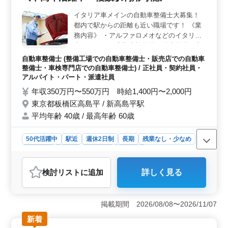
たなチャレンジができる場です。 ＜充実した待遇
＞ 雇用形態は正社員・契約社員・派遣社員から選択可
イタリア車メインの自動車整備士大募集！
能です。車通勤も可能で、通勤手当も全額支給されま
都内で駅からの距離も近い職場です！ 《業
す。さらに、福利厚生も整っており、雇用・労災・健
務内容》 ・アルファロメオなどのイタリア
康・厚生の面でも安心して働けます。長期的なキャリア
車がメイン ・定期点検整備、納車整備、車
形成を目指す方にも最適な環境が整っています。
検対応 ・部品の交換・取り付け・補修 ・ト
自動車整備士 (整備工場での自動車整備士・販売店での自動車
ラブルシューティング時の整備業務全般 ・
整備士・車検専門店での自動車整備士) / 正社員・契約社員・
お客さんの見積もり対応 ・フロント業務一
アルバイト・パート・派遣社員
部あり ・カーナビ・ETCの設置 ・オーディ
年収350万円〜550万円 時給1,400円〜2,000円
オ・ナビ等の取付け ＊50歳以上も活躍中 ＊
東京都板橋区高島平 / 新高島平駅
是非今までの経験を活かしてください！
平均年齢 40歳 / 最高年齢 60歳
50代活躍中
駅近
週休2日制
長期
残業なし・少なめ
男性歓迎
正社員
契約社員
派遣社員
アルバイト・パート
自動車整備士
検討リスト
に追加
詳しく見る
おすすめポイント
＜イタリア車メインの自動車整備のお仕事＞ 東京都板
橋区高島平に位置する自動車整備のお仕事では、イタリ
掲載期間 2026/08/08〜2026/11/07
ア車を中心に扱っています。主な業務内容は、アルファ
新着
ロメオなどのイタリア車の定期点検整備や納車整備、車