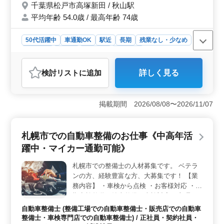
る環境です。
千葉県松戸市高塚新田 / 秋山駅
ご応募、お待ちしております。
平均年齢 54.0歳 / 最高年齢 74歳
50代活躍中
車通勤OK
駅近
長期
残業なし・少なめ
男性歓迎
正社員
契約社員
派遣社員
アルバイト・パート
自動車整備士
検討リスト
に追加
詳しく見る
おすすめポイント
＜経験豊富な整備士歓迎＞ 10年以上の経験を持つ整備
士を募集中です。国産車の点検整備や車検整備など幅広
掲載期間 2026/08/08〜2026/11/07
い業務を担当。50代以上のシニア層が活躍中で、経験を
生かして安定した職場で働けます。 ＜残業少なめ・
駅チカ＞ 残業は月10時間程度で、休日もしっかり確保
札幌市での自動車整備のお仕事《中高年活
しています。駅から徒歩圏内で通勤も便利です。整備士
躍中・マイカー通勤可能》
としての技術を存分に発揮しながら、プライベートも充
実させられる環境です。 ＜待遇充実＞ 年収400万〜
札幌市での整備士の人材募集です。 ベテラ
480万円で、通勤手当は全額支給されています。賞与も年
ンの方、経験豊富な方、大募集です！ 【業
2回支給され、福利厚生も整っています。自動車販売・整
備の専門企業で、安定した職場環境が整っています。
務内容】 ・車検から点検 ・お客様対応 ・定
期点検整備、納車整備、車検対応 ・部品の
交換・取り付け・補修 ・トラブルシューテ
自動車整備士 (整備工場での自動車整備士・販売店での自動車
ィング時の整備業務全般 ・主な取扱車種：
整備士・車検専門店での自動車整備士) / 正社員・契約社員・