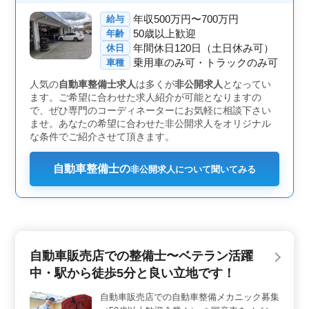
無料駐車場完備で車通勤もOKです。福岡空港駅から徒歩
年収500万円〜700万円
給与
圏内で通勤も便利です。給与面では通勤手当の全額支給
50歳以上歓迎
年齢
や年2回の賞与もあり、安定した生活を支えます。 ＜
年間休日120日（土日休み可）
休日
安定した企業でのキャリア＞ 福岡県内の自動車販売、
乗用車のみ可・トラックのみ可
整備、板金塗装事業を展開する企業でのお仕事です。平
車種
均年齢は54歳で、経験豊富なスタッフが多く在籍してい
人気の
自動車整備士求人
は多くが
非公開求人
となってい
ます。安定した職場環境で長く活躍できるチャンスで
ます。ご希望に合わせた求人紹介が可能となりますの
す。
で、ぜひ専門のコーディネーターにお気軽に相談下さい
ませ。あなたの希望に合わせた非公開求人をオリジナル
な条件でご紹介させて頂きます。
自動車整備士の
非公開求人について聞いてみる
自動車販売店での整備士〜ベテラン活躍
中・駅から徒歩5分と良い立地です！
自動車販売店での自動車整備メカニック募集