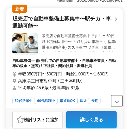
掲載期間 2026/06/02〜2026/09/01
売店ならではの納車業務にも携わり、整備経験や資格を
新着
活かしながら活躍できる環境です。 ＜無理なく働け
る勤務環境＞ 完全週休2日制を採用しており、年間休日
販売店で自動車整備士募集中〜駅チカ・車
は110日あります。月の残業時間も少なく、仕事とプライ
通勤可能〜
ベートのバランスを保ちながら働きやすい職場で
す。 ＜通勤しやすく福利厚生も充実＞ 港区役所駅
販売店で自動車整備士募集中です！ 〜50代
からアクセスしやすい立地に加え、無料駐車場完備でマ
以上積極採用中〜 ＊取り扱い車種＊ 小型車/
イカー通勤も可能です。社員海外旅行など独自の福利厚
生もあり、働く楽しみを感じられる環境が整っていま
乗用車(国産車) スズキ車/マツダ車 《業務内
す。
容》 ・定期点検整備、納車整備、車検対応
・部品の交換・取り付け・補修 ・トラブル
自動車整備士 (販売店での自動車整備士・自動車検査員・自動
シューティング時の整備業務全般 ・お客さ
車の板金・塗装) / 正社員・契約社員・派遣社員
んの見積もり対応 ・カーナビ・ETCの設置
年収350万円〜500万円 時給1,000円〜1,600円
・オーディオ・ナビ等の取付け など 《備
兵庫県三田市対中町 / 三田本町駅
考》 ・社会保険完備 ・交通費支給 ・車通勤
平均年齢 45.6歳 / 最高年齢 67歳
可能 ・週休二日制 まずはお気軽にお問い合
わせください！ 皆様のご応募お待ちしてお
ります！
50代活躍中
60代活躍中
車通勤OK
駅近
長期
女性歓迎
正社員
契約社員
派遣社員
自動車整備士
おすすめポイント
検討リスト
に追加
詳しく見る
＜駅チカ販売店での自動車整備士募集＞ 兵庫県三田市