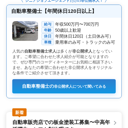
シニアジョブエージェント
だけの非公開求人！
境です。50代・60代が活躍している職場で、経験豊富な
整備士として技術を発揮できます。駅から近く、通勤に
自動車整備士【年間休日120日以上】
も便利な環境です。 ＜待遇・福利厚生＞ 賞与あ
り、交通費支給、各種社会保険完備。安定した環境のも
年収500万円〜700万円
給与
と、自動車整備の経験を活かして働けます。
50歳以上歓迎
年齢
年間休日120日（土日休み可）
休日
乗用車のみ可・トラックのみ可
車種
人気の
自動車整備士求人
は多くが
非公開求人
となってい
ます。ご希望に合わせた求人紹介が可能となりますの
で、ぜひ専門のコーディネーターにお気軽に相談下さい
ませ。あなたの希望に合わせた非公開求人をオリジナル
な条件でご紹介させて頂きます。
自動車整備士の
非公開求人について聞いてみる
新着
自動車販売店での板金塗装工募集〜中高年