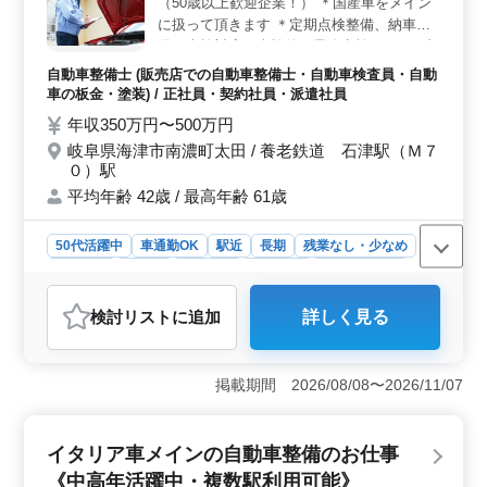
（50歳以上歓迎企業！） ＊国産車をメイン
に扱って頂きます ＊定期点検整備、納車整
備、車検対応、車検後の最終点検 ＊トラブ
ルシューティング時の整備業務全般 ＊点検
自動車整備士 (販売店での自動車整備士・自動車検査員・自動
箇所・問題のあった箇所・処置方法などお客
車の板金・塗装) / 正社員・契約社員・派遣社員
様対応 現在50歳以上も活躍している企業で
年収350万円〜500万円
す！ 車通勤可能、駅からも徒歩5分と良立
岐阜県海津市南濃町太田 / 養老鉄道 石津駅（Ｍ７
地！ 今までの経験を活かして頂ける方のご
０）駅
応募お待ちしております。
平均年齢 42歳 / 最高年齢 61歳
50代活躍中
車通勤OK
駅近
長期
残業なし・少なめ
男性歓迎
正社員
契約社員
派遣社員
自動車整備士
おすすめポイント
検討リスト
に追加
詳しく見る
＜立地条件＞ 駅から徒歩5分の好立地で通勤ラクラクで
す！仕事終わりにはすぐに帰宅できる便利な環境です。
周辺には買い物や飲食店など生活に便利な施設も充実し
掲載期間 2026/08/08〜2026/11/07
ており、働く環境と生活の両立が叶います。 ＜経
験・年齢＞ 50歳以上のベテランも活躍中です。自動車
整備経験10年以上の方を歓迎します。経験豊富な方なら
イタリア車メインの自動車整備のお仕事
安心して業務に取り組める環境が整っています。また、
年齢に関係なく、これまでの経験やスキルを活かして新
《中高年活躍中・複数駅利用可能》