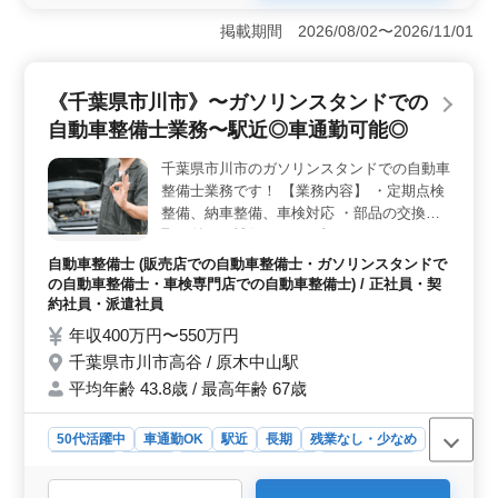
＜宮崎市での自動車整備士募集＞ 宮崎市花ケ島町に位
置する自動車整備のお仕事です。経験豊富な中高年の
掲載期間 2026/08/02〜2026/11/01
方々も多数活躍中で、特にベテランの方々のご応募を歓
迎しています。残業が少なく、安定して長く働ける環境
が整っています。 ＜多彩な業務内容＞ このお仕事
《千葉県市川市》〜ガソリンスタンドでの
では、フォークリフトやショベルローダーなどの点検・
自動車整備士業務〜駅近◎車通勤可能◎
整備から、定期点検や車検対応、部品の交換や取り付
け、トラブルシューティングまで、幅広い整備業務を担
千葉県市川市のガソリンスタンドでの自動車
当します。また、カーナビやETCの設置、オーディオや
整備士業務です！ 【業務内容】 ・定期点検
ナビの取付けなど、技術を活かす様々な業務がありま
す。 ＜働きやすい環境＞ 週休2日制でシフト制の勤
整備、納車整備、車検対応 ・部品の交換・
務なので、柔軟に働き方を調整できます。駅から近く、
取り付け・補修 ・トラブルシューティング
車通勤も可能です。休日も充実しており、プライベート
時の整備業務全般 ・お客さんの見積もり対
自動車整備士 (販売店での自動車整備士・ガソリンスタンドで
の時間を大切にできるので、仕事とプライベートの両立
応 ・フロント業務一部あり ・カーナビ・
の自動車整備士・車検専門店での自動車整備士) / 正社員・契
がしやすい環境です。
ETCの設置 ・オーディオ・ナビ等の取付け
約社員・派遣社員
＊中高年活躍中 ＊社会保険完備 ＊経験者優
年収400万円〜550万円
遇 ＊車通勤OK ＊駅近 若いスタッフが経験
千葉県市川市高谷 / 原木中山駅
者の力を必要としています！ ぜひ今までの
平均年齢 43.8歳 / 最高年齢 67歳
経験を活かして頂ける方のご応募お待ちして
おります。
50代活躍中
車通勤OK
駅近
長期
残業なし・少なめ
男性歓迎
正社員
契約社員
派遣社員
自動車整備士