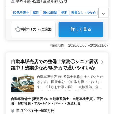
平均年齢 42歳 / 最高年齢 62歳
50代活躍中
駅近
週休2日制
長期
残業なし・少なめ
男性歓迎
正社員
契約社員
派遣社員
アルバイト・パート
自動車整備士
検討リスト
に追加
詳しく見る
おすすめポイント
＜中高年活躍中＞ 50代以上の方も積極採用中で、経験
を活かして安定した職場環境で長く働けます。年齢を活
掲載期間 2026/08/08〜2026/11/07
かした豊富な経験を持つ方々がチームを支え、職場の雰
囲気も活気にあふれています。また、年齢に応じた働き
方の柔軟性もありますので、家庭や趣味との両立もしや
自動車販売店での整備士業務◯シニア層活
すくなっています。 ＜福利厚生充実＞ 社会保険完
躍中！残業少なめ/駅チカで通いやすい◎
備で安心して働ける環境です。健康保険や厚生年金など
の福利厚生制度が整っており、万が一の時にも安心して
自動車販売店での整備士業務を行っていただ
働けるサポートがあります。さらに、定期健康診断や福
きます。 国産車を中心に取り扱っておりま
利厚生施設の利用など、従業員の健康管理にも力を入れ
ています。 ＜トラックメインの整備工場＞ トラッ
す。 《主なお仕事内容》 ・点検整備、分解
クを主体とした自動車整備業務です。幅広い技術を磨け
整備、車検整備 ・部品の交換、取り付け、
るチャンスがあります。メインのトラックの他にも、さ
補修 《特徴等》 ・50代以上の整備士もご活
自動車整備士 (販売店での自動車整備士・自動車検査員) / 正社
まざまな車種の整備経験が積めるため、スキルアップに
躍中 ・残業少なめ、駅チカ徒歩圏内と働き
員・契約社員・アルバイト・パート・派遣社員
も最適です。また、トラブルシューティングやお客様対
やすく通いやすい まずはお気になる点、お
年収400万円〜500万円
応など、技術だけでなくコミュニケーション能力も磨け
気軽にお問い合わせくださいませ。 皆様の