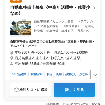
歓迎され、技術力を存分に発揮できる環境です。 ＜
自動車整備士募集《中高年活躍中・残業少
年齢に関わらず活躍できる職場＞ 当社では40代や50代
なめ》
の方々も多数活躍しています。経験や実力が重視され、
年齢に関係なくキャリアを築くことができます。各店舗
自動車整備メカニック大募集！ ベテランの
で幅広い世代の方々と共に活動し、切磋琢磨することで
シニア層も大歓迎！ 《業務内容》 ・定期点
スキルを磨くことができます。 ＜働きやすさを重視
した環境＞ 週休2日制で、日祝休みを確保しています。
検整備、納車整備、車検対応 ・部品の交
残業も少なめで、ワークライフバランスを大切にしてい
換・取り付け・補修 ・トラブルシューティ
ます。また、車通勤も可能で、愛野駅からのアクセスも
ング時の整備業務全般 《取扱車種》：農業
自動車整備士 (販売店での自動車整備士) / 正社員・契約社員・
良好です。福利厚生も充実しており、安心して長く働け
用機械・トラクター・軽自動車 普通車・ト
アルバイト・パート
る環境を整えています。
ラック(中型・小型)他 ＊50歳以上も活躍中
年収350万円〜500万円 時給1,400円〜2,000円
＊今までの経験を活かしてください
鹿児島県志布志市志布志町安楽 / 志布志駅
平均年齢 35.5歳 / 最高年齢 60歳
50代活躍中
車通勤OK
駅近
長期
残業なし・少なめ
女性歓迎
正社員
契約社員
アルバイト・パート
自動車整備士
検討リスト
に追加
詳しく見る
おすすめポイント
＜安定した環境＞ この求人は、中高年の方々にとって
特に魅力的です。残業が少なく、シフト制の休日や長期
掲載期間 2026/07/20〜2026/10/19