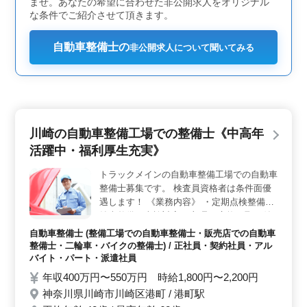
ませ。あなたの希望に合わせた非公開求人をオリジナル
な条件でご紹介させて頂きます。
自動車整備士の
非公開求人について聞いてみる
川崎の自動車整備工場での整備士《中高年
活躍中・福利厚生充実》
トラックメインの自動車整備工場での自動車
整備士募集です。 検査員資格者は条件面優
遇します！ 《業務内容》 ・定期点検整備、
納車整備、車検対応 ・部品の交換・取り付
け・補修 ・トラブルシューティング時の整
自動車整備士 (整備工場での自動車整備士・販売店での自動車
備業務全般 ・UD、いすゞ、日野、三菱ふそ
整備士・二輪車・バイクの整備士) / 正社員・契約社員・アル
うのトラックが主な車種です ・お客さんの
バイト・パート・派遣社員
見積もり対応 ・フロント業務一部あり 等 ＊
年収400万円〜550万円 時給1,800円〜2,200円
備考＊ ・50代以上積極採用中 ・社会保険完
神奈川県川崎市川崎区港町 / 港町駅
備