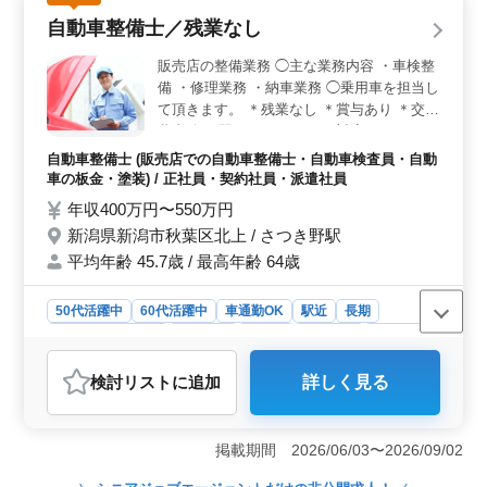
て車検整備、納車前整備・点検、タイヤやオイル交換を
自動車整備士／残業なし
担当します。乗用車整備の経験を活かして、新車・中古
車の整備で活躍できます。 ＜駅徒歩圏内＋充実待遇
販売店の整備業務 ◯主な業務内容 ・車検整
＞ 御幸橋駅から徒歩圏内で通勤しやすく、無料駐車場
備 ・修理業務 ・納車業務 ◯乗用車を担当し
完備で車通勤も可能です。賞与、交通費、社会保険、退
て頂きます。 ＊残業なし ＊賞与あり ＊交通
職金制度など福利厚生も整い、安心して長く働ける環境
費支給 ＊駅チカ きめ細かい対応ができるベ
です。
テランさんを募集します。 ぜひその素晴ら
自動車整備士 (販売店での自動車整備士・自動車検査員・自動
しいキャリア、実力を活かしてください！
車の板金・塗装) / 正社員・契約社員・派遣社員
年収400万円〜550万円
新潟県新潟市秋葉区北上 / さつき野駅
平均年齢 45.7歳 / 最高年齢 64歳
50代活躍中
60代活躍中
車通勤OK
駅近
長期
残業なし・少なめ
男性歓迎
正社員
契約社員
派遣社員
自動車整備士
検討リスト
に追加
詳しく見る
おすすめポイント
＜経験・スキルを活かせる環境＞ 車検整備、修理、納
車業務など販売店での整備業務を担当します。乗用車を
掲載期間 2026/06/03〜2026/09/02
中心に扱い、これまで培った整備経験や接客対応力を活
かせます。 ＜働きやすい環境＞ 残業なしの勤務環