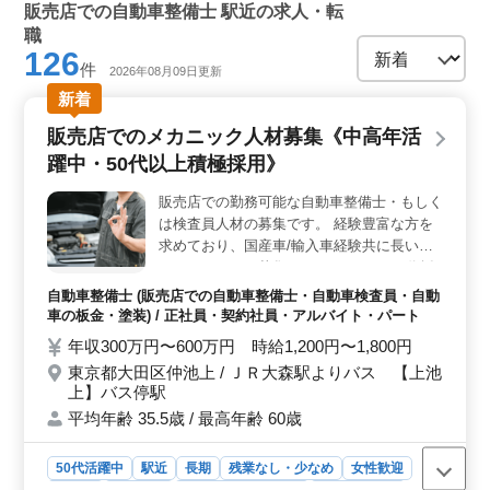
販売店での自動車整備士 駅近の求人・転
職
126
件
2026年08月09日更新
新着
販売店でのメカニック人材募集《中高年活
躍中・50代以上積極採用》
販売店での勤務可能な自動車整備士・もしく
は検査員人材の募集です。 経験豊富な方を
求めており、国産車/輸入車経験共に長いメ
カニックさんを募集しております。 50代採
用実績有り。年齢での落選はございません。
自動車整備士 (販売店での自動車整備士・自動車検査員・自動
欠員では無く業務好調による増員です！ ・
車の板金・塗装) / 正社員・契約社員・アルバイト・パート
定期点検整備、納車整備、車検対応 ・部品
年収300万円〜600万円 時給1,200円〜1,800円
の交換・取り付け・補修 ・トラブルシュー
東京都大田区仲池上 / ＪＲ大森駅よりバス 【上池
ティング時の整備業務全般 現在50歳以上も
上】バス停駅
活躍している企業です。 ぜひ今までの経験
平均年齢 35.5歳 / 最高年齢 60歳
を活かして頂ける方のご応募お待ちしており
ます。 ☆社会保険完備 ☆交通費全額支給
50代活躍中
駅近
長期
残業なし・少なめ
女性歓迎