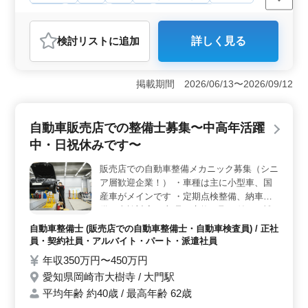
正社員
契約社員
派遣社員
自動車整備士
おすすめポイント
検討リスト
に追加
詳しく見る
＜即戦力歓迎＞ VW車の自動車整備士を積極採用中！50
代以上の経験豊富な方歓迎。即戦力として活躍できる環
境で、エンジンや電気系統の点検から修理まで幅広い業
掲載期間 2026/06/13〜2026/09/12
務を担当しましょう。経験を活かし、技術の向上にも貢
献できます。 ＜働きやすい職場＞ 土日祝休み。長
期の雇用で安心して働けます。駅近で無料駐車場あり、
自動車販売店での整備士募集〜中高年活躍
車通勤も可能。働く環境も充実しています。 ＜給与
＆手当＞ 年収350万円〜480万円で、時給も1,100円〜
中・日祝休みです〜
1,580円。経験をしっかり評価し、モチベーションも
UP。社会保険完備や交通費支給など、福利厚生も整った
販売店での自動車整備メカニック募集（シニ
環境です。
ア層歓迎企業！） ・車種は主に小型車、国
産車がメインです ・定期点検整備、納車整
備、車検対応 ・部品の交換・取り付け・補
修 ・トラブルシューティング時の整備業務
自動車整備士 (販売店での自動車整備士・自動車検査員) / 正社
全般 現在50歳以上も活躍している企業で
員・契約社員・アルバイト・パート・派遣社員
す。 国産車中心の販売店の為様々な国産車
年収350万円〜450万円
を整備することが出来ます 今までの経験を
愛知県岡崎市大樹寺 / 大門駅
活かして働ける方のご応募お待ちしておりま
平均年齢 約40歳 / 最高年齢 62歳
す。