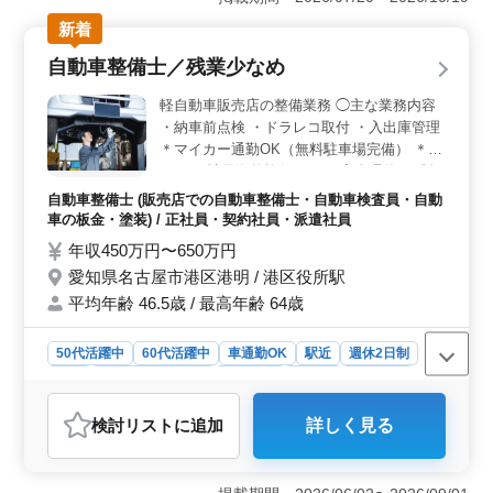
休暇が取りやすいため、家庭や趣味との両立がしやすい
新着
職場環境が整っています。また、福利厚生面でも充実し
ており、長く安心して働ける環境が整っています。
自動車整備士／残業少なめ
＜キャリア活用＞ 自動車整備経験5年以上の方は、この
求人で自身の経験や技術を存分に活かすことができま
軽自動車販売店の整備業務 ◯主な業務内容
す。さまざまな車種に対応し、トラブルシューティング
・納車前点検 ・ドラレコ取付 ・入出庫管理
や納車整備など、幅広い業務に携わることで、スキルを
＊マイカー通勤OK（無料駐車場完備） ＊駅
更に磨くチャンスが与えられます。 ＜働きやすさ
チカ ＊社員海外旅行あり ＊完全週休2日制
＞ 農協前バス停駅からのアクセスが便利な職場です。
＊残業少なめ ＊賞与あり ベテラン整備士を
また、車通勤も可能であり、通勤のストレスを軽減する
自動車整備士 (販売店での自動車整備士・自動車検査員・自動
募集します。 2級以上の整備士資格をお持ち
ことができます。このような職場環境の整備は、働く
車の板金・塗装) / 正社員・契約社員・派遣社員
の方は優遇します。
方々が長く安心して勤務できるよう配慮されています。
年収450万円〜650万円
愛知県名古屋市港区港明 / 港区役所駅
平均年齢 46.5歳 / 最高年齢 64歳
50代活躍中
60代活躍中
車通勤OK
駅近
週休2日制
長期
残業なし・少なめ
男性歓迎
正社員
契約社員
派遣社員
自動車整備士
検討リスト
に追加
詳しく見る
おすすめポイント
＜軽自動車販売店で経験を活かせる仕事内容＞ 納車前
点検やドラレコ取付、入出庫管理などを担当します。販