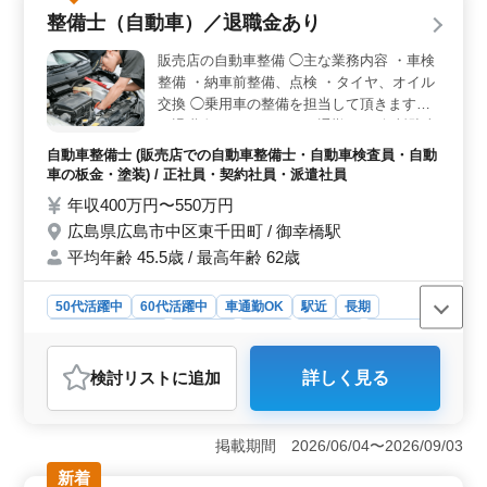
経験を活かせる業務内容＞ 販売店で車両の部品交換、
整備士（自動車）／退職金あり
クリーニング、定期点検などの整備業務を担当します。
これまでの整備士経験や3級自動車整備士以上の資格を活
販売店の自動車整備 ◯主な業務内容 ・車検
かして、ベテランメカニックとして技術を発揮できま
整備 ・納車前整備、点検 ・タイヤ、オイル
す。 ＜待遇充実で安心＞ 交通費支給、賞与、社会
交換 ◯乗用車の整備を担当して頂きます。
保険完備に加えて、退職金制度など福利厚生も整ってい
＊退職金あり ＊マイカー通勤OK（無料駐車
ます。安定した環境で経験を活かしながら、安心して長
場完備） ＊賞与あり ＊交通費支給 ＊駅チカ
く働ける職場です。
自動車整備士 (販売店での自動車整備士・自動車検査員・自動
今までの整備経験を活かせます。 新車、中
車の板金・塗装) / 正社員・契約社員・派遣社員
古車ともに担当できる方を募集します。
年収400万円〜550万円
広島県広島市中区東千田町 / 御幸橋駅
平均年齢 45.5歳 / 最高年齢 62歳
50代活躍中
60代活躍中
車通勤OK
駅近
長期
残業なし・少なめ
男性歓迎
正社員
契約社員
派遣社員
自動車整備士
検討リスト
に追加
詳しく見る
おすすめポイント
＜長期休暇ありで働きやすい＞ 夏季休暇、年末年始休
暇、GW休暇があり、休日もしっかり確保できます。残業
掲載期間 2026/06/04〜2026/09/03
も少なめのため、無理なくメリハリをつけて働きやすい
新着
環境です。 ＜整備経験を活かせる業務＞ 販売店に