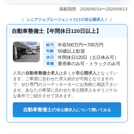
にある販売店で、自動車整備士を募集しています。主な
業務は定期点検整備や車検対応など多岐にわたります。
掲載期間 2026/06/14〜2026/09/13
取り扱い車種は小型車や国産車が中心で、スズキ車やマ
ツダ車もあります。経験者であれば50代以上も歓迎して
シニアジョブエージェント
だけの非公開求人！
います。車通勤も可能で、週休二日制です。 ＜業務
内容の一例＞ 定期点検整備や納車整備、部品の交換・
自動車整備士【年間休日120日以上】
取り付け、トラブルシューティングなど様々な業務があ
ります。また、お客様対応やカーナビ・ETCの設置、オ
年収500万円〜700万円
給与
ーディオ・ナビの取り付けも行います。 ＜待遇や環
50歳以上歓迎
年齢
境＞ 社会保険や交通費の支給、車通勤の可否、そして
週休二日制があります。給与は年収350万円から480万
年間休日120日（土日休み可）
休日
円、時給は1,000円から1,500円です。ご興味がある方
乗用車のみ可・トラックのみ可
車種
は、ぜひお問い合わせください。
人気の
自動車整備士求人
は多くが
非公開求人
となってい
ます。ご希望に合わせた求人紹介が可能となりますの
で、ぜひ専門のコーディネーターにお気軽に相談下さい
ませ。あなたの希望に合わせた非公開求人をオリジナル
な条件でご紹介させて頂きます。
自動車整備士の
非公開求人について聞いてみる