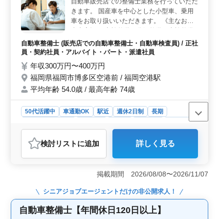
自動車販売店での整備士業務を行っていただ
とや、駅からのアクセスが良い点も、通勤のストレスを
きます。 国産車を中心とした小型車、乗用
軽減します。 ＜キャリアアップの機会＞ 経験豊富
な先輩方との知識共有や研修制度を通じて、技術や知識
車をお取り扱いいただきます。 《主なお仕
の向上を図ることができます。さらに、年2回の賞与やキ
事内容》 ・点検整備、分解整備、車検整備
ャリアパスの機会も豊富であり、自己成長を目指しなが
・部品の交換、取り付け、補修 ＊50代以上
自動車整備士 (販売店での自動車整備士・自動車検査員) / 正社
ら、長く安定して働くことができます。
の方も積極採用中！ ＊週休2日シフト制でお
員・契約社員・アルバイト・パート・派遣社員
休みもたくさん◎ ＊駅チカ徒歩圏内、通い
年収300万円〜400万円
やすい☆ まずはお気になる点、お問い合わ
福岡県福岡市博多区空港前 / 福岡空港駅
せください。 皆様のご応募、お待ちしてお
平均年齢 54.0歳 / 最高年齢 74歳
ります！
50代活躍中
車通勤OK
駅近
週休2日制
長期
残業なし・少なめ
男性歓迎
正社員
契約社員
派遣社員
アルバイト・パート
自動車整備士
検討リスト
に追加
詳しく見る
おすすめポイント
＜豊富な経験を活かせる整備士のお仕事＞ 自動車販売
店での整備士業務を担当し、点検整備や車検整備などの
掲載期間 2026/08/08〜2026/11/07
作業を行います。国産車を中心とした小型車や乗用車の
整備に携わり、長年の経験と技術を活かしてください。
シニアジョブエージェント
だけの非公開求人！
50代以上の方も歓迎し、幅広い年齢層が活躍中で
す。 ＜働きやすさ抜群の待遇＞ 週休2日のシフト制
自動車整備士【年間休日120日以上】
で、土日祝休みなど充実の休日取得が可能です。また、