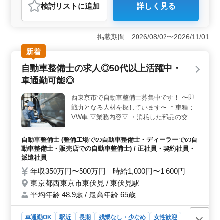
おすすめポイント
検討リスト
に追加
詳しく見る
＜駅近・車通勤可＞ 自動車整備士業務の求人。 勤務
地のガソリンスタンドは駅近く、車通勤可能。アクセス
が良く、通勤に便利な環境です。 ＜待遇＞ 年収400
掲載期間 2026/08/02〜2026/11/01
万〜520万円の給与体系。 社会保険完備など、福利厚生
面も充実しております。 ＜中高年活躍中＞ 中高年
新着
層の経験者が活躍中。 自動車整備経験5年以上の経験と
自動車整備士の求人◎50代以上活躍中・
技術を活かせ、仕事の充実感を得られる環境です。
車通勤可能◎
西東京市で自動車整備士募集中です！ 〜即
戦力となる人材を探しています〜 ＊車種：
VW車 ▽業務内容▽ ・消耗した部品の交換
やチェック ・故や故障による整備、修理 ・
エンジンや電気系統などの点検 ・重要部分
自動車整備士 (整備工場での自動車整備士・ディーラーでの自
をの分解、改善、修理 ・一部フロント業務
動車整備士・販売店での自動車整備士) / 正社員・契約社員・
など ▽備考▽ ・社会保険完備 ・交通費支給
派遣社員
・長期勤務可能 ・車通勤可能 ・駅チカ 経験
年収350万円〜500万円 時給1,000円〜1,600円
重視☆50代以上積極採用中！ 皆様のご応募
東京都西東京市東伏見 / 東伏見駅
お待ちしております！
平均年齢 48.9歳 / 最高年齢 65歳
車通勤OK
駅近
長期
残業なし・少なめ
女性歓迎