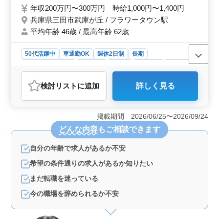
務条件相談可能 50代以上の方も活躍されて
年収200万円〜300万円 時給1,000円〜1,400円
いる職場です！ お気軽にご応募ください★
兵庫県三田市武庫が丘 / フラワータウン駅
平均年齢 46歳 / 最高年齢 62歳
50代活躍中
車通勤OK
週休2日制
長期
残業なし・少なめ
女性歓迎
正社員
契約社員
派遣社員
アルバイト・パート
医療事務・受付
検討リスト
に追加
詳しく見る
おすすめポイント
＜経験者優遇の医療事務募集＞ 医療事務の重要性がま
すます高まる中、クリニックでは経験者を優遇し、即戦
掲載期間 2026/06/25〜2026/09/24
力として活躍できる環境を整えています。長年の経験を
どんな内容
もご相談できます
持つ方々が新しいメンバーとしての活躍を期待されてい
ます。 ＜やりがいのある業務内容＞ 受付業務や来
自分の年齢で求人があるか不安
客応対では患者様やそのご家族とのコミュニケーション
が欠かせません。またカルテ作成やレセプト作成では、
希望の条件通りの求人があるか知りたい
正確性と迅速さが求められます。このような業務を通じ
て患者様のサポートに貢献するやりがいを感じることが
まだ転職を迷っている
できます。 ＜中高年の活躍の場＞ クリニックでは
今の職場を辞められるか不安
50代以上の経験豊富な方々が積極的に活躍されていま
す。彼らの豊富な経験と知識がチーム全体の力になって
います。年齢に関係なく、経験を活かして新たなキャリ