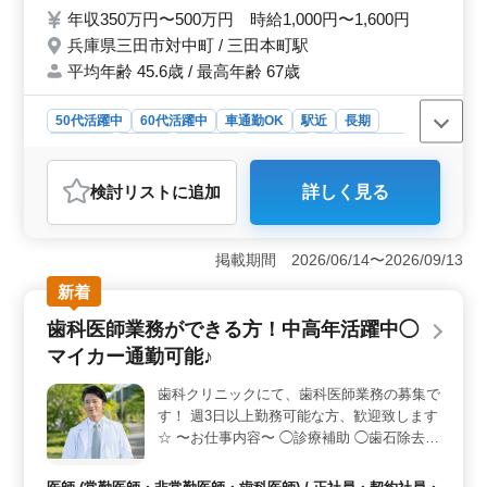
んの見積もり対応 ・カーナビ・ETCの設置
年収350万円〜500万円 時給1,000円〜1,600円
・オーディオ・ナビ等の取付け など 《備
兵庫県三田市対中町 / 三田本町駅
考》 ・社会保険完備 ・交通費支給 ・車通勤
平均年齢 45.6歳 / 最高年齢 67歳
可能 ・週休二日制 まずはお気軽にお問い合
わせください！ 皆様のご応募お待ちしてお
ります！
50代活躍中
60代活躍中
車通勤OK
駅近
長期
女性歓迎
正社員
契約社員
派遣社員
自動車整備士
おすすめポイント
検討リスト
に追加
詳しく見る
＜駅チカ販売店での自動車整備士募集＞ 兵庫県三田市
にある販売店で、自動車整備士を募集しています。主な
業務は定期点検整備や車検対応など多岐にわたります。
掲載期間 2026/06/14〜2026/09/13
取り扱い車種は小型車や国産車が中心で、スズキ車やマ
ツダ車もあります。経験者であれば50代以上も歓迎して
新着
います。車通勤も可能で、週休二日制です。 ＜業務
歯科医師業務ができる方！中高年活躍中◯
内容の一例＞ 定期点検整備や納車整備、部品の交換・
取り付け、トラブルシューティングなど様々な業務があ
マイカー通勤可能♪
ります。また、お客様対応やカーナビ・ETCの設置、オ
ーディオ・ナビの取り付けも行います。 ＜待遇や環
歯科クリニックにて、歯科医師業務の募集で
境＞ 社会保険や交通費の支給、車通勤の可否、そして
す！ 週3日以上勤務可能な方、歓迎致します
週休二日制があります。給与は年収350万円から480万
☆ 〜お仕事内容〜 ◯診療補助 ◯歯石除去
円、時給は1,000円から1,500円です。ご興味がある方
◯ホワイトニング ◯口腔内のケア指導 等 〜
は、ぜひお問い合わせください。
診療科目〜 一般歯科・小児歯科・矯正歯科