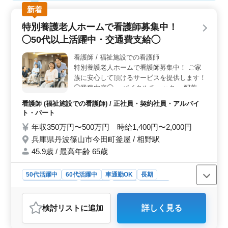
新着
特別養護老人ホームで看護師募集中！
◯50代以上活躍中・交通費支給◯
看護師 / 福祉施設での看護師
特別養護老人ホームで看護師募集中！ ご家
族に安心して頂けるサービスを提供します！
◯業務内容◯ ・バイタルチェック ・配薬準
備、与薬 ・簡単な医療処置 ・介護職員への
看護師 (福祉施設での看護師) / 正社員・契約社員・アルバイ
医療に関する指導 ・インフルエンザ発生の
ト・パート
予防、蔓延の防止 ・感染性胃腸炎など感染
年収350万円〜500万円 時給1,400円〜2,000円
症発生の予防、蔓延の防止 ・吸引、呼吸器
兵庫県丹波篠山市今田町釜屋 / 相野駅
ケア など ◯備考◯ ・社会保険完備 ・交通
費支給 ・長期勤務可能 ・車通勤可能 ・無料
45.9歳 / 最高年齢 65歳
駐車場あり 資格や経験を活かしてお仕事し
ませんか？ 皆様のご応募お待ちしておりま
50代活躍中
60代活躍中
車通勤OK
長期
す！
残業なし・少なめ
女性歓迎
正社員
契約社員
アルバイト・パート
看護師
検討リスト
に追加
詳しく見る
おすすめポイント
＜経験豊富な方を歓迎＞ 看護師実務経験5年以上を持つ