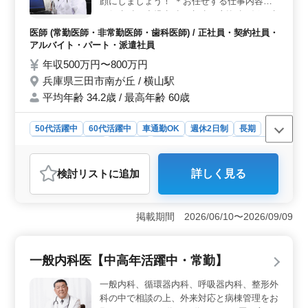
クで、社会保険完備。無料駐車場があり、通勤もストレ
顔にしましょう！ ＊お任せする仕事内容＊
スなく可能。年収600万円〜1000万円、賞与ありで安定
一般歯科、小児歯科、歯科口腔外科、矯正歯
感があります。ご応募お待ちしております。
科 等 ◯訪問診療あり 社会保険完備／完全週
医師 (常勤医師・非常勤医師・歯科医師) / 正社員・契約社員・
休二日制／マイカー通勤OK シニア世代のご
アルバイト・パート・派遣社員
応募お待ちしております♪ 詳細はお気軽にお
年収500万円〜800万円
問い合わせください！
兵庫県三田市南が丘 / 横山駅
平均年齢 34.2歳 / 最高年齢 60歳
50代活躍中
60代活躍中
車通勤OK
週休2日制
長期
残業なし・少なめ
女性歓迎
正社員
契約社員
派遣社員
アルバイト・パート
医師
検討リスト
に追加
詳しく見る
おすすめポイント
＜働きやすさ＞ 兵庫県三田市南が丘にある歯科医院で
は、中高年の方々が活躍できる環境を整えています。完
掲載期間 2026/06/10〜2026/09/09
全週休二日制や車通勤可能な点は、仕事とプライベート
のバランスを取りやすく、長期的なキャリアを築く上で
大きなメリットです。また、残業が少なめなので、家族
一般内科医【中高年活躍中・常勤】
や趣味に充てる時間を確保できます。 ＜仕事内容
＞ 幅広い診療領域に携われることがこの求人の魅力の
一般内科、循環器内科、呼吸器内科、整形外
一つです。一般歯科から小児歯科、歯科口腔外科、矯正
科の中で相談の上、外来対応と病棟管理をお
歯科まで、多様な診療に関わることができます。また、