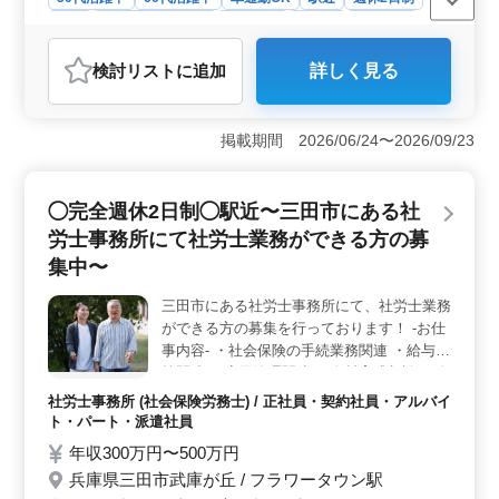
長期
残業なし・少なめ
男性歓迎
正社員
契約社員
派遣社員
自動車整備士
検討リスト
に追加
詳しく見る
おすすめポイント
＜豊富な技術を活かせる職場＞ 車検や定期点検から部
品交換、オーディオ取り付けまで幅広い業務を担当で
掲載期間 2026/06/24〜2026/09/23
き、今までの経験や技術を存分に発揮できる環境です。
自動車整備のトラブルシューティングなど、専門的な技
術も求められるため、ベテランの方に最適です。 ＜
◯完全週休2日制◯駅近〜三田市にある社
働きやすい条件と待遇＞ 駅から近く、マイカー通勤も
労士事務所にて社労士業務ができる方の募
可能なため、通勤面での選択肢が広がります。また、残
業は月10時間程度と少なく、ワークライフバランスを重
集中〜
視したい方にぴったりです。 ＜シニア世代も活躍中
＞ 50代、60代のシニア世代が多く活躍している職場で
三田市にある社労士事務所にて、社労士業務
す。年齢を問わず、経験豊富なメカニックとしての技術
ができる方の募集を行っております！ -お仕
が評価されるため、長年の経験を活かした働き方が可能
事内容- ・社会保険の手続業務関連 ・給与計
です。
算関連 ・雇用管理関連 ・人材育成相談 ・人
材制度制定 ・労務トラブル対応 ・就業規則
社労士事務所 (社会保険労務士) / 正社員・契約社員・アルバイ
作成 ・助成金業務 ◯備考◯ ・完全週休2日
ト・パート・派遣社員
制 ・駅近 ・社会保険完備 ・50代、60代の
年収300万円〜500万円
採用実績あり 50代以上のベテラン層の採用
兵庫県三田市武庫が丘 / フラワータウン駅
活動、現在積極的に行っております☆ ご要