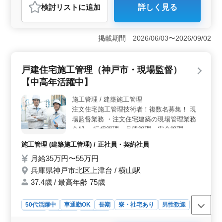
検討リスト
に追加
詳しく見る
おすすめポイント
＜50代60代活躍＞ 神戸市北区の病院で介護士を募集
中。 50代以上の方が活躍中の職場です。 ＜安定し
掲載期間 2026/06/03〜2026/09/02
た業務・働きやすい環境＞ 夜勤業務なしで、残業も少
なめ。資格手当や制服支給など福利厚生も充実していま
す。車通勤も可能です。 ＜経験者募集＞ 介護経験1
戸建住宅施工管理（神戸市・現場監督）
年以上の方で、ヘルパー2級以上の資格を持つ方を歓迎し
【中高年活躍中】
ます。 介助業務や看護師補助を通じて、入院患者さん
のサポートを行います。経験を活かせます。
施工管理 / 建築施工管理
注文住宅施工管理技術者！複数名募集！ 現
場監督業務 ・注文住宅建築の現場管理業務
全般 ・行程管理・品質管理・安全管理 ・各
業者指導、指示 適正価格高品質の木造在来
施工管理 (建築施工管理) / 正社員・契約社員
注文住宅の施工販売を行っています。 ベテ
月給35万円〜55万円
ラン活躍企業ですので、住宅現場管理実務経
験のある方大歓迎！ 今までの経験を活かし
兵庫県神戸市北区上津台 / 横山駅
て下さい。  ＊業務用携帯電話は貸与しま
37.4歳 / 最高年齢 75歳
す。 ＊複数名募集 勤務場所：兵庫県神戸市
北区上津台
50代活躍中
車通勤OK
長期
寮・社宅あり
男性歓迎
正社員
契約社員
施工管理