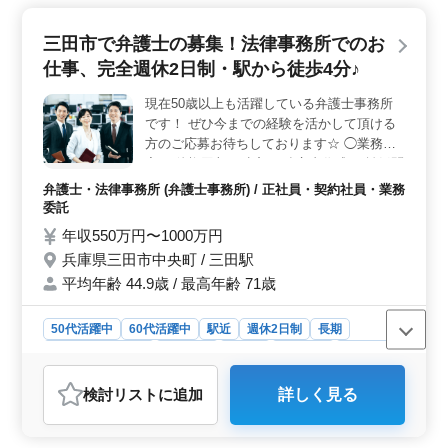
スタッフに還元することが重視されています。経験豊富
な方々が、チーム全体の力になりながら、新人スタッフ
三田市で弁護士の募集！法律事務所でのお
の育成を支援し、良好な職場環境を築いています。
仕事、完全週休2日制・駅から徒歩4分♪
＜シニア層歓迎＞ 平均年齢53歳というデータからも分
かる通り、シニア層の方々が活躍しています。経験と知
現在50歳以上も活躍している弁護士事務所
識を持ったシニア世代が、安定した業務を担当し、チー
です！ ぜひ今までの経験を活かして頂ける
ムの中心として働いています。また、若手スタッフとの
交流も盛んで、年齢に関係なく活気ある職場環境で
方のご応募お待ちしております☆ ◯業務内
す。 ＜充実の福利厚生＞ 福利厚生面でも充実して
容 ・債権回収、破産 ・遺言書作成 ・離婚問
おり、社会保険完備や賞与の支給などがあります。ま
題 ・交通事故 等 ・駅から徒歩4分 ・完全週
弁護士・法律事務所 (弁護士事務所) / 正社員・契約社員・業務
た、車通勤が可能であり、無料駐車場も完備されていま
休2日制 お仕事しながらプライベート時間も
委託
す。これにより、通勤の負担を軽減し、働きやすい環境
確率出来るため充実出来ます☆
年収550万円〜1000万円
が提供されています。
兵庫県三田市中央町 / 三田駅
平均年齢 44.9歳 / 最高年齢 71歳
50代活躍中
60代活躍中
駅近
週休2日制
長期
残業なし・少なめ
男性歓迎
正社員
契約社員
業務委託
弁護士・法律事務所
検討リスト
に追加
詳しく見る
おすすめポイント
＜経験を活かして活躍＞ この法律事務所では、債権回