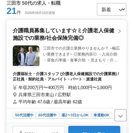
三田市 50代の求人・転職
21
件
2026年08月10日更新
介護職員募集しています☆ミ介護老人保健
施設での業務/社会保険完備◎
三田市での介護士業務やりませんか？ −幅広
い業務できます− ◎業務内容◎ ・入浴介助
・昼食の準備・食事介助 ・見まもり・介助
・リハビリテーションのサポート ・記録作
成、引継ぎなど ・夕食の準備 等 ◎特徴◎
介護福祉士・介護スタッフ (介護老人保健施設での介護業務) /
・年間休日111日 ・車通勤可能 お仕事とプ
正社員・契約社員・アルバイト・パート・派遣社員
ライベート分けたい方オススメの企業です☆
年収200万円〜400万円 時給1,000円〜1,800円
ミ まずはお気軽にお問い合わせください
兵庫県三田市東山 / 広野駅
♬♬
平均年齢 47.6歳 / 最高年齢 62歳
50代活躍中
60代活躍中
週2〜3日からOK
車通勤OK
週休2日制
長期
女性歓迎
正社員
契約社員
派遣社員
アルバイト・パート
介護福祉士・介護スタッフ