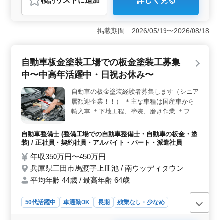
検討リスト
に追加
詳しく見る
おすすめポイント
＜働きやすさ＞ 整備工場での自動車整備士募集です！
週休2日＆残業少なめで、プライベートも充実していま
掲載期間 2026/05/19〜2026/08/18
す。完全週休2日制で残業も月10時間程度です。交通費全
額支給で通勤もラクラクです。 ＜経験者重視＞ ベ
テラン経験者歓迎しています！自動車整備士経験10年以
自動車板金塗装工場での板金塗装工募集
上の方、ぜひご応募ください。国産車の整備経験者優遇
中〜中高年活躍中・日祝お休み〜
致します。企業は50歳以上の経験者も多く、あなたのス
キルを存分に活かせます。 ＜充実の福利厚生＞ 年
自動車の板金塗装経験者募集します（シニア
収400万〜500万円です。通勤手当全額支給、賞与年2回
層歓迎企業！！） ＊主な車種は国産車から
程度支給されています。雇用・労災・健康・厚生にも充
実した福利厚生が整っています。安定した環境でスキル
輸入車 ＊下地工程、塗装、磨き作業 ＊フレ
を高めながら、安心して働けます。
ーム修正、外版取替業務 ＊コーティング業
務、部品交換、納車引取など 現在50歳以上
自動車整備士 (整備工場での自動車整備士・自動車の板金・塗
も活躍している企業です。 今までの経験を
装) / 正社員・契約社員・アルバイト・パート・派遣社員
活かして頂ける方・安定したお仕事を求めて
年収350万円〜450万円
いる方 腕に自身のある方、是非ご応募お待
兵庫県三田市馬渡字上皿池 / 南ウッディタウン
ちしております！
平均年齢 44歳 / 最高年齢 64歳
50代活躍中
車通勤OK
長期
残業なし・少なめ
男性歓迎
正社員
契約社員
派遣社員