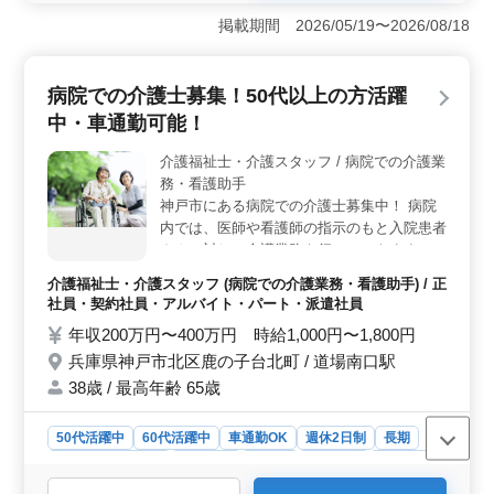
方を対象にしており、経験豊富な方々のご応募を歓迎し
掲載期間 2026/05/19〜2026/08/18
ています。経験豊富な方々のご意見や知識を活かし、チ
ーム全体のレベルアップに貢献できる環境が整っていま
す。 ＜充実の福利厚生＞ 社会保険完備や交通費支
病院での介護士募集！50代以上の方活躍
給など充実した福利厚生が整っています。さらに長期勤
中・車通勤可能！
務が可能で車通勤も可能です。安定した職場環境で働く
方々の安心をサポートしています。福利厚生制度の充実
介護福祉士・介護スタッフ / 病院での介護業
を通じて働く方々の生活や健康の面でもサポートしてい
務・看護助手
ます。 ＜地域に貢献する医療サービス＞ ご家族に
安心して頂ける医療サービスを提供することで地域の福
神戸市にある病院での介護士募集中！ 病院
祉に貢献しています。地域社会に密着した活動を通じて
内では、医師や看護師の指示のもと入院患者
生活の質の向上に貢献しましょう。地域の方々との信頼
さんに対して介護業務を行っていきますの
関係を築きながら高品質な医療ケアを提供することがミ
で、「看護助手」立場で活躍していただきま
介護福祉士・介護スタッフ (病院での介護業務・看護助手) / 正
ッションです。
す ＊業務内容＊ ・介助業務（食事介助、排
社員・契約社員・アルバイト・パート・派遣社員
泄介助など） ・病室の清掃やシーツ交換 ・
年収200万円〜400万円 時給1,000円〜1,800円
看護師補助 ＊シフト制(週3日以上相談可能)
兵庫県神戸市北区鹿の子台北町 / 道場南口駅
＊資格手当あり ＊制服支給 ＊交通費実費支
給 ＊夜勤業務なし ＊日勤のみ応相談 60代活
38歳 / 最高年齢 65歳
躍中施設/働きやすい環境 まずはお気軽にお
問い合わせください ご応募お待ちしており
50代活躍中
60代活躍中
車通勤OK
週休2日制
長期
ます♪♪
残業なし・少なめ
女性歓迎
正社員
契約社員
派遣社員
アルバイト・パート
介護福祉士・介護スタッフ