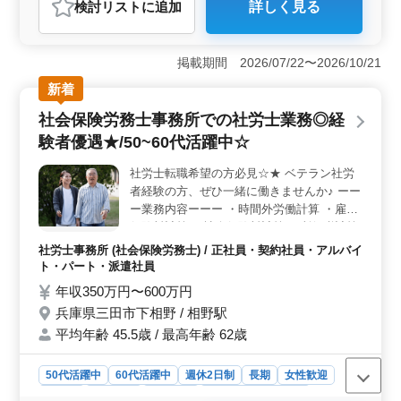
検討リスト
に追加
詳しく見る
＜働きやすさ＞ 建築・意匠設計経験者にとって理想的
な環境が整っています。まず、駅チカの立地は通勤の負
担を軽減し、毎日の通勤時間を有効活用できます。ま
掲載期間 2026/07/22〜2026/10/21
た、土日祝休みの週休2日制は、仕事とプライベートのバ
ランスを取りやすく、リフレッシュする時間を確保でき
新着
ます。 ＜業務内容＞ 建築・意匠設計の経験者を募
社会保険労務士事務所での社労士業務◎経
集しています。幅広い業務に携わることができ、施主打
ち合わせから現地調査、プランニング、設計の基本と実
験者優遇★/50~60代活躍中☆
施、積算、確認申請、書類作成、施工会社の選定、そし
て設計監理まで一貫して担当できます。 ＜給与・福
社労士転職希望の方必見☆★ ベテラン社労
利厚生＞ 年収300万円から600万円までの幅広い給与設
者経験の方、ぜひ一緒に働きませんか♪ ーー
定で、キャリアやスキルに応じた適切な報酬が提供され
ー業務内容ーーー ・時間外労働計算 ・雇用
ます。通勤手当は全額支給され、福利厚生も整っていま
保険料計算 ・社会保険料計算 ・所得税計算
す。さらに、CAD経験者や建築設計業務経験6年以上の方
・年金加入期間、受給資格確認 ・裁定請求
社労士事務所 (社会保険労務士) / 正社員・契約社員・アルバイ
には特に好条件が与えられます。
書の作成、提出 等 ーーー備考ーーー ・完全
ト・パート・派遣社員
週休2日制 ・社会保険完備 ・50代、60代の
年収350万円〜600万円
採用実績あり 培った経験とスキルが活かせ
兵庫県三田市下相野 / 相野駅
ます！ お気軽にお問い合わせください♪
平均年齢 45.5歳 / 最高年齢 62歳
50代活躍中
60代活躍中
週休2日制
長期
女性歓迎
正社員
契約社員
派遣社員
アルバイト・パート