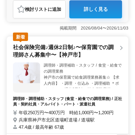
おすすめポイント
検討リスト
に追加
詳しく見る
＜地域に根ざした働き方＞ 神戸市北区上津台での戸建
住宅施工管理のお仕事です。地域に密着した現場管理業
務を担当し、注文住宅建築の品質管理や安全管理に従事
掲載期間 2026/08/04〜2026/11/03
します。長期勤務が可能で、車通勤や寮・社宅の利用も
可能です。 ＜経験を活かせるチャンス＞ ハウスメ
新着
ーカー住宅業界での経験をお持ちの方を歓迎します。木
社会保険完備♪週休2日制♪〜保育園での調
造在来施工管理の実務経験があれば、ベテランの方も活
躍できる環境です。建築士・施工管理技士の有資格者は
理師さん募集中〜【神戸市】
優遇されます。 ＜働きやすい勤務条件＞ 水曜日が
定休日で、月8～10日の公休があります。通勤手当や賞与
調理師・調理補助・スタッフ / 食堂・給食で
の支給もあり、福利厚生も充実しています。月平均22時
の調理業務
間の時間外労働で、ワークライフバランスを大切にする
神戸市の保育園で給食調理業務募集☆ 【求
働き方が可能です。
人内容】 ・調理 ・仕込み ・調理補助 ＊ポ
イント＊ ・週休2日制 ・社会保険完備 ・勤
務時間応相談 ブランクのある方もご応募可
調理師・調理補助・スタッフ (食堂・給食での調理業務) / 正社
能！ 皆様からのご応募お待ちしておりま
員・契約社員・アルバイト・パート・派遣社員
す！
年収250万円〜400万円 時給1,000円〜1,200円
兵庫県神戸市北区道場町道場 / 道場駅
47.4歳 / 最高年齢 67歳