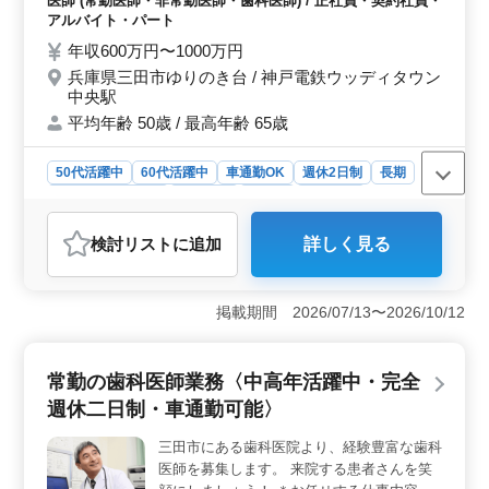
医師 (常勤医師・非常勤医師・歯科医師) / 正社員・契約社員・
＊シニア層歓迎 ＊社会保険完備 ＊車通勤可
アルバイト・パート
能 ＼皆様からのご応募お待ちしております
年収600万円〜1000万円
／
兵庫県三田市ゆりのき台 / 神戸電鉄ウッディタウン
中央駅
平均年齢 50歳 / 最高年齢 65歳
50代活躍中
60代活躍中
車通勤OK
週休2日制
長期
残業なし・少なめ
女性歓迎
正社員
契約社員
アルバイト・パート
医師
検討リスト
に追加
詳しく見る
おすすめポイント
＜マイカー通勤＆中高年歓迎＞ 神戸電鉄ウッディタウ
ン中央駅近くの歯科クリニックが歯科医師を募集。マイ
掲載期間 2026/07/13〜2026/10/12
カー通勤可能でアクセス抜群。中高年歯科医師が活躍
し、経験を生かした指導ができる環境。週3日以上の柔軟
なシフトで、ワークライフバランスを大切にできま
常勤の歯科医師業務〈中高年活躍中・完全
す。 ＜多彩な業務と診療科目＞ 歯科医師業務には
週休二日制・車通勤可能〉
診療補助、歯石除去、ホワイトニング、口腔内のケア指
導などが含まれ、一般歯科から小児歯科、矯正歯科まで
三田市にある歯科医院より、経験豊富な歯科
幅広い診療科目を展開。スキルアップが期待できま
医師を募集します。 来院する患者さんを笑
す。 ＜安心の福利厚生＞ シニア層歓迎のクリニッ