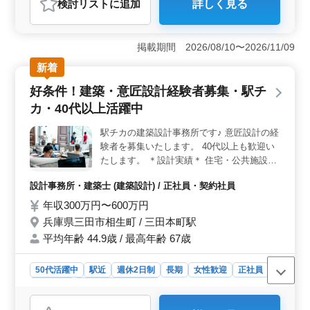
検討リスト
に追加
詳しく見る
おすすめポイント
＜充実の業務内容＞ 入浴介助、食事介助、見まもり、
リハビリテーションサポートなど幅広い業務を通じて利
掲載期間 2026/08/10〜2026/11/09
用者の生活をサポートします。利用者とのコミュニケー
新着
ションを大切にし、笑顔と温かさを届けることができる
職場です。 ＜特徴＞ 年間休日111日や車通勤可能な
好条件！建築・意匠設計経験者募集・駅チ
ど働きやすい環境が整っています。週休2日制や長期勤務
カ・40代以上活躍中
が可能であり、仕事とプライベートを両立したい方にお
すすめです。さらに充実した福利厚生が整っており、安
駅チカの建築設計事務所です♪ 意匠設計の経
心して働くことができます。 ＜お問い合わせ＞ 介
験者を募集いたします。 40代以上も歓迎い
護職員としての新たな挑戦をお考えの方、まずはお気軽
にお問い合わせください。経験を活かし、やりがいのあ
たします。 ＊設計実績＊ 住宅・公共施設・
る仕事に取り組みませんか。皆様のご応募を心よりお待
福祉施設など ＊業務内容＊ ・施主打ち合わ
設計事務所・建築士 (建築設計) / 正社員・契約社員
ちしています。
せ、現地調査、プランニング ・基本設計、
実施設計、積算 ・確認申請、各種書類作
年収300万円〜600万円
成、施工会社選定、設計監理 等 ・CAD操作
兵庫県三田市相生町 / 三田本町駅
あり ◎歓迎◎ 駅からスグ！ 土日祝休み♪ 車
平均年齢 44.9歳 / 最高年齢 67歳
通勤可☆ 好条件です♪ぜひご応募ください♪
50代活躍中
駅近
週休2日制
長期
女性歓迎
正社員
契約社員
設計事務所・建築士
おすすめポイント