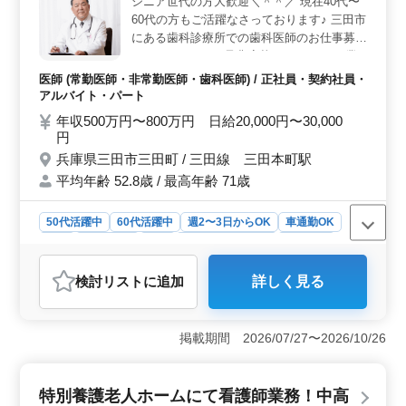
シニア世代の方大歓迎＼＾＾／ 現在40代〜
を提供することが可能です。
60代の方もご活躍なさっております♪ 三田市
にある歯科診療所での歯科医師のお仕事募集
しております♪ ☆是非応募して下さい☆ 業
務内容 施設、個人宅への訪問治療、一般歯
医師 (常勤医師・非常勤医師・歯科医師) / 正社員・契約社員・
科業務全般(保険診療中心)を担当 ・一般歯
アルバイト・パート
科・矯正歯科・小児歯科 等・ →歯や歯周病
年収500万円〜800万円 日給20,000円〜30,000
の治療・入れ歯・補綴・歯科検診 ポイント
円
→運転業務なし・勤務日相談可能・女医歓
兵庫県三田市三田町 / 三田線 三田本町駅
迎・交通費全額支給・駅から徒歩4分程・完
平均年齢 52.8歳 / 最高年齢 71歳
全週休2日制 完全週休2日制なのでプライベ
ート時間たっぷり作れます♪ また駅徒歩圏内
なので通いやすくなっております！ 年齢で
50代活躍中
60代活躍中
週2〜3日からOK
車通勤OK
はなく経験のあるベテラン層を歓迎致しま
駅近
週休2日制
長期
残業なし・少なめ
女性歓迎
す！ ぜひ今までの経験を活かして頂ける方
正社員
契約社員
アルバイト・パート
医師
のご応募お待ちしております！
検討リスト
に追加
詳しく見る
おすすめポイント
＜充実の業務内容＞ 業務内容は施設や個人宅への訪問
治療や一般歯科業務全般（保険診療中心）を担当しま
掲載期間 2026/07/27〜2026/10/26
す。一般歯科、矯正歯科、小児歯科など様々な分野で歯
や歯周病の治療、入れ歯や補綴、歯科検診などに携わり
ます。 ＜魅力的な給与体系と福利厚生＞ 給与は年
特別養護老人ホームにて看護師業務！中高
収500万円〜800万円、日給は2万円〜3万円となってお