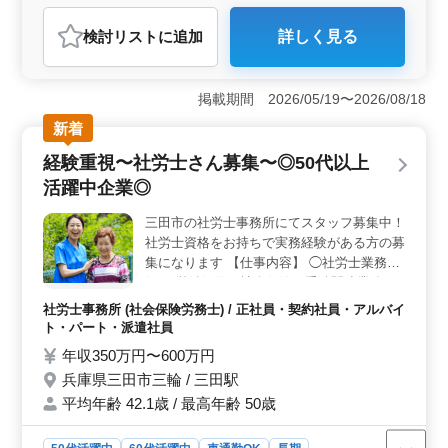
社労士事務所
検討リスト
に追加
詳しく見る
おすすめポイント
＜ベテラン社労士優遇＞ 経験豊富な社労士の方を歓迎
します。ベテランの方々が活躍する社労士事務所で、50
掲載期間 2026/05/19〜2026/08/18
代から60代の経験者も活躍中です。培った知識とスキル
新着
を活かして新しいチャレンジができます。 ＜業務内
容＞ 時間外労働計算から雇用保険料計算、社会保険料
経験重視〜社労士さん募集〜◎50代以上
計算、所得税計算、年金加入期間・受給資格確認、裁定
活躍中企業◎
請求書の作成・提出など、広範な社労士業務に携わりま
す。確かな経験とスキルを活かし、幅広い業務に挑戦で
三田市の社労士事務所にてスタッフ募集中！
きます。 ＜優遇条件＞ 完全週休2日制や社会保険の
社労士資格をお持ちで実務経験がある方の募
完備など、働きやすい環境が整っています。50代や60代
の採用実績もあり、ベテランの方々が長く活躍していま
集になります 【仕事内容】 ◯社労士業務全
す。皆様のご応募お待ちしております。
般 ・労働保険／社会保険の手続関連業務 ・
助成金業務 ・就業規則作成 ・雇用管理関連
社労士事務所 (社会保険労務士) / 正社員・契約社員・アルバイ
等 ◯特徴 ・駅から徒歩10分以内／車での通
ト・パート・派遣社員
勤も可能 ・完全週休2日制 ・50代、60代の
年収350万円〜600万円
採用実績あり 社労士としてもっとスキルア
兵庫県三田市三輪 / 三田駅
ップしたい方も経験豊富な方もお待ちしてお
平均年齢 42.1歳 / 最高年齢 50歳
ります 皆様のご応募をお待ちしております
◎