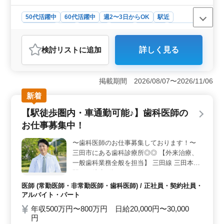
50代活躍中
60代活躍中
週2〜3日からOK
駅近
週休2日制
長期
女性歓迎
正社員
契約社員
派遣社員
アルバイト・パート
介護福祉士・介護スタッフ
検討リスト
に追加
詳しく見る
おすすめポイント
＜安定した勤務条件＞ 当施設では週休2日制を採用し、
従業員の健康と働きやすさを重視しています。さらに駅
掲載期間 2026/08/07〜2026/11/06
徒歩圏内に位置するため交通の便も良好で通勤時間を短
新着
縮できます。これらの条件が整うことで従業員は安心し
て働くことができ、仕事に集中することができま
【駅徒歩圏内・車通勤可能♪】歯科医師の
す。 ＜幅広い雇用形態＞ 当施設では正社員からア
お仕事募集中！
ルバイト、パート、派遣社員まで多様な雇用形態を用意
しています。週2〜3日からの勤務も可能であり、家庭や
〜歯科医師のお仕事募集しております！〜
個人のスケジュールに合わせて柔軟に働くことができま
三田市にある歯科診療所◎◎ 【外来治療、
す。これによりライフスタイルに合わせた働き方が実現
できます。 ＜経験者優遇＞ 介護経験1年以上やヘル
一般歯科業務全般を担当】 三田線 三田本町
パー2級以上の資格をお持ちの方を歓迎し、さらなるキャ
駅から徒歩7分程になっております！☆ ・・
リアアップを目指す方を支援します。当施設では経験者
仕事内容・・ 【一般歯科/小児歯科/矯正歯科
医師 (常勤医師・非常勤医師・歯科医師) / 正社員・契約社員・
の方々が自身の専門知識や技術を活かし、より良いサー
等】 歯や歯周病の治療 予防歯科 口腔ケアや
アルバイト・パート
ビスを提供できるよう環境を整えています。
審美歯科 歯列矯正 歯科検診 ・・ポイン
年収500万円〜800万円 日給20,000円〜30,000
ト・・ 訪問診療なし(一部ある場合もござい
円
ます) 勤務日相談可能 50代、60代歓迎 女医