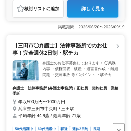
アルバイト・パート
自動車整備士
検討リスト
に追加
詳しく見る
おすすめポイント
＜経験豊富な方歓迎です＞ 10年以上の経験をお持ちの
方、腕に自信のある方を求めております。国産車から輸
掲載期間 2026/06/20〜2026/09/19
入車まで幅広い車種の修理に携われ、技術力を存分に発
揮できます。また、下地工程から塗装、磨き作業まで、
一貫して担当することができるため、幅広いスキルを磨
【三田市◯弁護士】法律事務所でのお仕
くことができます。 ＜中高年の活躍が見込まれます
事！完全週休2日制・駅チカ
＞ 当工場では、50歳以上のシニア層も活躍中です。経
験を活かして安定した職場環境で働きたい方に最適で
弁護士のお仕事募集しております！ ◯業務
す。経験豊富なシニアの方々と共に働き、技術の向上を
内容 ・債権回収、破産 ・遺言書作成 ・離婚
目指しましょう。 ＜日祝お休みでプライベートも充
実＞ 日曜日や祝日もしっかり休めるため、プライベー
問題 ・交通事故 等 ◯ポイント ・駅チカ ・
トの時間を大切にできます。家族や趣味に時間を充てな
完全週休2日制 お仕事しながらプライベート
がら、リフレッシュした状態で仕事に臨むことができま
時間も充実出来ます☆ 皆様のご応募お待ち
弁護士・法律事務所 (弁護士事務所) / 正社員・契約社員・業務
す。
しております！
委託
年収500万円〜1000万円
兵庫県三田市中央町 / 三田駅
平均年齢 44.9歳 / 最高年齢 71歳
50代活躍中
60代活躍中
駅近
週休2日制
長期