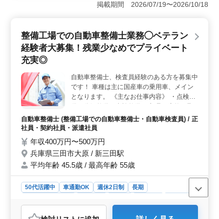
収から離婚問題まで、幅広い業務を担当できます。経験
掲載期間 2026/07/19〜2026/10/18
豊富な方々がチームを支え、クライアントに最高水準の
サービスを提供します。過去の経験を活かし、新たなキ
ャリアの一歩を踏み出しませんか。 ＜週休2日制でワ
整備工場での自動車整備士業務◯ベテラン
ークライフバランスを重視＞ 完全週休2日制を採用して
経験者大募集！残業少なめでプライベート
いるため、仕事とプライベートの充実した時間を確保で
きます。残業も少なめなので、家族や趣味の時間を大切
充実◎
にしながら働くことが可能です。ワークライフバランス
を重視する方にとって最適な環境です。 ＜駅から徒
自動車整備士、検査員経験のある方を募集中
歩4分の好立地＞ 三田駅から徒歩4分という好立地に位
です！ 車種は主に国産車の乗用車、メイン
置しており、通勤も便利です。駅チカであるため、雨の
となります。 《主なお仕事内容》 ・点検整
日や遅い帰宅時も安心して通勤できます。通勤時間を短
備、分解整備、車検整備 ・部品の交換・取
縮し、ストレスの少ない働きやすい環境を提供します。
り付け・補修 ・トラブル時の整備業務全般
自動車整備士 (整備工場での自動車整備士・自動車検査員) / 正
等 現在50歳以上も活躍している企業です。
社員・契約社員・派遣社員
ぜひ今までの経験を活かして頂ける方のご応
年収400万円〜500万円
募お待ちしております。 ＊完全週休2日制、
兵庫県三田市大原 / 新三田駅
残業少なめでプライベート時間もラクラク確
平均年齢 45.5歳 / 最高年齢 55歳
保 ＊交通費全額支給あり
50代活躍中
車通勤OK
週休2日制
長期
残業なし・少なめ
男性歓迎
正社員
契約社員
派遣社員
自動車整備士