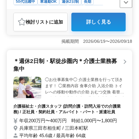
50代活躍中
車通勤OK
週休2日制
長期
残業なし・少なめ
女性歓迎
正社員
契約社員
医療事務・受付
検討リスト
に追加
詳しく見る
おすすめポイント
＜働きやすさ＞ 相野駅から車通勤が可能で、通勤に便
利です。週休2日制で、残業もほとんどないため、プライ
掲載期間 2026/06/19〜2026/09/18
ベートの時間を確保しながら働ける環境です。50歳以上
の方も活躍しており長期的に安定して働けます。 ＜
経験を活かす＞ 医療秘書や病棟クラークなど、医療事
＊週休2日制・駅徒歩圏内＊介護士業務募
務経験を活かして即戦力として働ける職場です。診療報
集中
酬請求や電子カルテ入力など、これまでのスキルを発揮
しやすい業務内容で、ブランクがあっても安心して復職
◯お仕事募集中◯ 介護士業務を行って頂き
できます。 ＜安定した待遇＞ 年収200万円〜350万
ます！ ◯業務内容 食事介助 入浴介助 トイ
円と安定した給与に加え、賞与も支給されるため、収入
面での安心感があります。社会保険完備のため、長期的
レへの移動や動作の介助 おむつ交換 着替え
に安心して働ける職場です。福利厚生も充実しておりキ
の介助 体位変換介助 服薬介助 書類作成、書
ャリアを積みながら安定した生活が可能です。
類整理 等 ◯備考 週休2日制 駅徒歩圏内 ベ
介護福祉士・介護スタッフ (訪問介護・訪問入浴での介護業
テラン経験者歓迎 年齢ではなくベテラン経
務) / 正社員・契約社員・アルバイト・パート・派遣社員
験者を求めてます！ 皆様のご応募お待ちし
年収200万円〜400万円 時給1,000円〜1,800円
ております！
兵庫県三田市相生町 / 三田本町駅
平均年齢 45.6歳 / 最高年齢 64歳