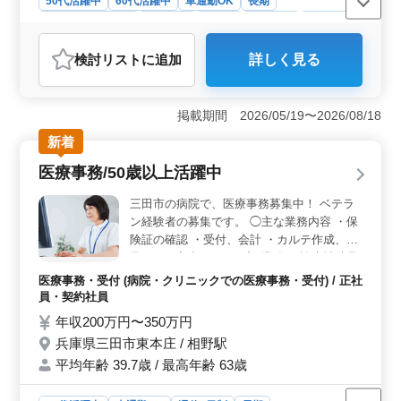
50代活躍中
60代活躍中
車通勤OK
長期
残業なし・少なめ
女性歓迎
正社員
契約社員
派遣社員
アルバイト・パート
社労士事務所
検討リスト
に追加
詳しく見る
おすすめポイント
＜経験重視＞ 三田市にあるの社労士事務所で、豊富な
実務経験を持つ方を募集しています。労働保険や社会保
掲載期間 2026/05/19〜2026/08/18
険手続き、助成金業務など、経験を活かして幅広い業務
新着
に携わることができ、スキルアップが期待できま
す。 ＜働きやすさ＞ 完全週休2日制や09:00〜18:00
医療事務/50歳以上活躍中
の勤務時間など、働きやすい環境が整っています。ま
た、駅からのアクセスが良く、車通勤も可能なため、ス
三田市の病院で、医療事務募集中！ ベテラ
トレスなく通勤できます。残業はほぼなしという点も魅
ン経験者の募集です。 ◯主な業務内容 ・保
力です。 ＜年齢に対するサポート＞ 50代以上の方
険証の確認 ・受付、会計 ・カルテ作成、電
が活躍中で、年齢に関わらず経験豊富な方を歓迎してい
子カルテ入力 ・レセプト業務 ・診療補助業
ます。充実した研修やサポート体制が整っており、社労
務 ブランクOK！お気軽にご応募ください！
士としてのキャリアを築くための環境が整っています。
医療事務・受付 (病院・クリニックでの医療事務・受付) / 正社
※週休2日制 ※マイカー通勤可 医療秘書・
員・契約社員
医療クラーク・病棟クラークなど、今までの
年収200万円〜350万円
経験を活かせる職場です！
兵庫県三田市東本庄 / 相野駅
平均年齢 39.7歳 / 最高年齢 63歳