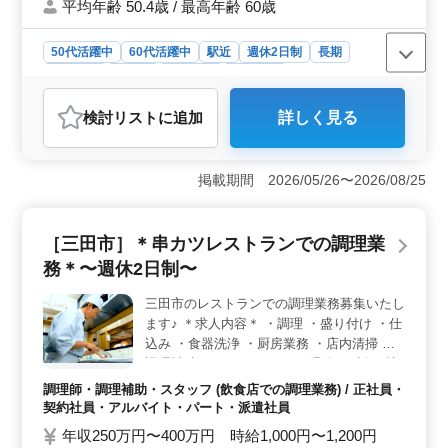
平均年齢 50.4歳 / 最高年齢 60歳
望に応じた回答をを作ることに努めておりま
す！ まずお気軽にお問い合わせください♪
50代活躍中
60代活躍中
駅近
週休2日制
長期
女性歓迎
正社員
契約社員
派遣社員
アルバイト・パート
社労士事務所
検討リスト
に追加
詳しく見る
おすすめポイント
＜完全週休2日制＞ 働きやすい環境で、社労士業務がで
きる方を募集中です。社会保険手続きや給与計算、トラ
掲載期間 2026/05/26〜2026/08/25
ブル対応まで多岐にわたる業務があります。三田市に拠
点を構え、アクセスも良好。週休2日制度で、ワークライ
フバランスを大切にできる職場です。 ＜ベテラン積
［三田市］＊串カツレストランでの調理業
極採用＞ 50代以上のベテラン層の採用実績が豊富で
務＊〜週休2日制〜
す。ベテランの経験と知識を活かして、充実したキャリ
アを築ける環境です。給与や福利厚生もしっかりと整備
三田市のレストランでの調理業務募集いたし
されており、安心して働けます。 ＜多彩な業務領域
ます♪ ＊求人内容＊ ・調理 ・盛り付け ・仕
＞ 社労士業務全般に携わりながら、人材育成相談や制
度制定、助成金業務まで。業務幅広くスキルアップのチ
込み ・食器洗浄 ・厨房業務 ・店内清掃 ・
ャンスが豊富です。経験者や資格保有者、幅広い年代の
調理補助 〜ポイント！〜 ・週休2日制 ・社
方におすすめのポジションです。
会保険完備 ・勤務時間応相談 ・50代、60代
調理師・調理補助・スタッフ (飲食店での調理業務) / 正社員・
の採用実績あり 今まで培ってきた経験を若
契約社員・アルバイト・パート・派遣社員
手に教えていきませんか？ まずお気軽にお
年収250万円〜400万円 時給1,000円〜1,200円
問い合わせください♪