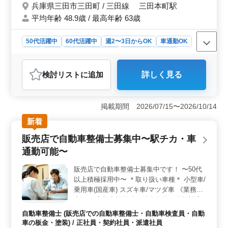
兵庫県三田市三田町 / 三田線 三田本町駅
歓迎 交通費全額支給 社会保険完備 車通勤可
平均年齢 48.9歳 / 最高年齢 63歳
能 駅徒歩圏内 週2,3日〜可、1日4〜8時間勤
務可能な方歓迎致します♪ 若いスタッフが経
験者の力を必要としております！！ 皆様の
50代活躍中
60代活躍中
週2〜3日からOK
車通勤OK
ご応募お待ちしております☆
駅近
長期
残業なし・少なめ
女性歓迎
正社員
契約社員
アルバイト・パート
医師
検討リスト
に追加
詳しく見る
おすすめポイント
＜働きやすさ＞ 歯科医師の方にとって理想的な勤務条
件が整っています。駅徒歩圏内や車通勤可、週2〜3日か
掲載期間 2026/07/15〜2026/10/14
らの柔軟な勤務日数、残業ほぼなし、交通費全額支給な
新着
ど、ワークライフバランスが充実しています。 ＜患
者へのサービス向上＞ 一般歯科から矯正歯科までの充
販売店で自動車整備士募集中〜駅チカ・車
実した治療領域で、患者に対する高品質な医療を提供で
通勤可能〜
きます。訪問診療は一部ありつつも、勤務日も相談可能
となっています。 ＜キャリアと安定＞ 歯科医師経
販売店で自動車整備士募集中です！ 〜50代
験5年以上の方にぴったり。豊富な経験を持つ方が求めら
以上積極採用中〜 ＊取り扱い車種＊ 小型車/
れており、50代・60代を歓迎しています。社会保険完
備、年収も500万〜800万円と魅力的です。
乗用車(国産車) スズキ車/マツダ車 《業務内
容》 ・定期点検整備、納車整備、車検対応
・部品の交換・取り付け・補修 ・トラブル
自動車整備士 (販売店での自動車整備士・自動車検査員・自動
シューティング時の整備業務全般 ・お客さ
車の板金・塗装) / 正社員・契約社員・派遣社員