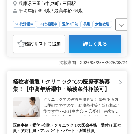
兵庫県三田市中央町 / 三田駅
平均年齢 45.4歳 / 最高年齢 64歳
50代活躍中
60代活躍中
週休2日制
長期
女性歓迎
正社員
契約社員
派遣社員
アルバイト・パート
調理師・調理補助・スタッフ
検討リスト
に追加
詳しく見る
おすすめポイント
＜シニア世代活躍中＞ この求人は、シニア世代の方に
特におすすめです。兵庫県三田市の串カツレストランで
掲載期間 2026/05/25〜2026/08/24
の勤務で、50代や60代の方が活躍中の職場です。 ＜
週休2日制＞ 週休2日制で、勤務時間も応相談。 社会
保険も完備され、福利厚生面も充実しております。
経験者優遇！クリニックでの医療事務募
＜経験を活かす＞ 経験豊富なシニアの方には、その経
集！【中高年活躍中・勤務条件相談可】
験を活かし、さらに若手スタッフに経験を教える機会も
あります。今まで培ってきたスキルを活かし活躍できま
クリニックでの医療事務募集！ 経験ある方
す。
は即戦力ですので、勤務条件等も随時相談可
能です◎ 〜お仕事内容〜 ◯受付、来客応
対、電話応対 ◯カルテ作成、準備 ◯レセプ
ト作成 【診療科目】一般内科 〜特徴〜 ◎経
医療事務・受付 (病院・クリニックでの医療事務・受付) / 正社
験者優遇 ◎社会保険完備 ◎交通費支給 ◎勤
員・契約社員・アルバイト・パート・派遣社員