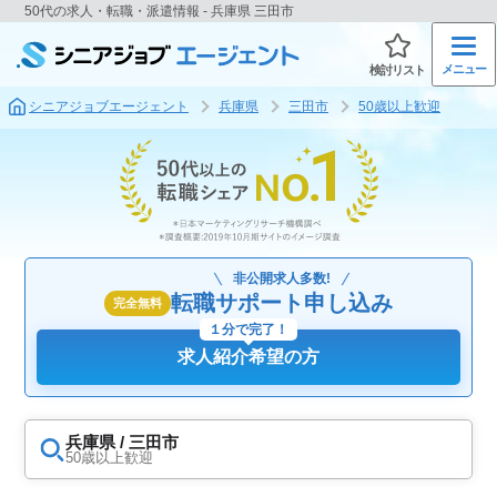
50代の求人・転職・派遣情報 - 兵庫県 三田市
メニュー
検討リスト
シニアジョブエージェント
兵庫県
三田市
50歳以上歓迎
非公開求人多数!
転職サポート申し込み
完全無料
１分で完了！
求人紹介希望の方
兵庫県 / 三田市
50歳以上歓迎