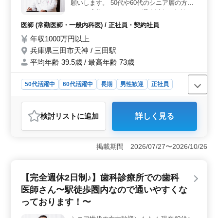
願いします。 50代や60代のシニア層の方も
訪問診療もあり、地域の方々の健康に貢献する機会があ
ぜひご応募して下さい。 選考対象に年齢は
ります。 ＜給与と福利厚生＞ 年収500万円〜800万
含まれません。
円という好条件に加えて、通勤手当の実費支給や社会保
医師 (常勤医師・一般内科医) / 正社員・契約社員
険の完備など、安心して働ける環境が整っています。さ
年収1000万円以上
らに、中高年世代の方々も歓迎されており、経験豊富な
兵庫県三田市天神 / 三田駅
方々のご応募をお待ちしています。
平均年齢 39.5歳 / 最高年齢 73歳
50代活躍中
60代活躍中
長期
男性歓迎
正社員
契約社員
医師
おすすめポイント
検討リスト
に追加
詳しく見る
＜シニア層活躍中＞ この求人はシニアの経験豊富な医
師にとって理想的です。年齢に拘泥せず、その経験を活
かすことができます。長年のキャリアを有する医師が活
掲載期間 2026/07/27〜2026/10/26
躍できる環境が整っています。 ＜就業時間の柔軟性
＞ 週4日勤務など、柔軟な勤務が可能です。これによ
り、仕事と私生活のバランスを保ちやすくなります。土
【完全週休2日制♪】歯科診療所での歯科
曜日は半日のみで、日曜と祝日は休日で、休息をしっか
りとることができます。 ＜専門性を活かす＞ 一般
医師さん〜駅徒歩圏内なので通いやすくな
内科だけでなく、循環器内科、呼吸器内科、整形外科の
っております！〜
中から選択し、外来対応と病棟管理をおまかせします。
自分の専門性を活かし、患者さんへのより質の高い医療