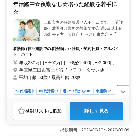
年活躍中☆夜勤なし☆培った経験を若手に
り、通勤手当は実費支給。福利厚生も充実しており、雇
用、労災、健康、厚生がサポートされます。 ＜経験
☆
者歓迎のワークプレイス＞ 平均年齢が52.8歳となって
おり、最高年齢が71歳という安定感ある環境です。男女
三田市内の特別養護老人ホームにて、正看護
比率は男性2：女性8で、18人の従業員がアットホームな
師・准看護師業務の募集です◯ 週5日以上勤
雰囲気で協力しています。
務出来る方、大歓迎！ 〜お仕事内容〜 ◯バ
イタルチェック ◯配薬準備、与薬 ◯簡単な
医療処置 ◯吸引、呼吸器ケア ◯レクリエー
看護師 (福祉施設での看護師) / 正社員・契約社員・アルバイ
ションの補助 ◯その他関連業務 〜特徴〜 ◎
ト・パート
シニア層歓迎 ◎夜勤なし、残業少なめ ◎社
年収350万円〜500万円 時給1,400円〜2,000円
会保険完備 ◎車通勤可能 若いスタッフが経
兵庫県三田市富士が丘 / フラワータウン駅
験者の力を必要としています！ シニア層積
平均年齢 53歳 / 最高年齢 70歳
極手に採用しております♪ ＼ご応募お待ちし
ております／
50代活躍中
60代活躍中
週2〜3日からOK
車通勤OK
週休2日制
長期
残業なし・少なめ
女性歓迎
正社員
契約社員
アルバイト・パート
看護師
検討リスト
に追加
詳しく見る
おすすめポイント
＜経験を活かした指導＞ 兵庫県三田市の特別養護老人
ホームでは、中高年の方々が経験豊富な看護師として活
掲載期間 2026/06/10〜2026/09/09
躍しています。この職場では、培った経験や知識を若手