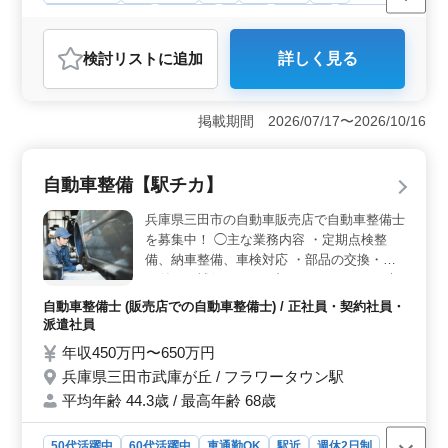
残業なし・少なめ
男性歓迎
正社員
契約社員
業務委託
弁護士・法律事務所
検討リスト
に追加
詳しく見る
おすすめポイント
＜多岐にわたる業務＞ この法律事務所では、債権回収
や破産手続き、遺言書の作成から離婚問題、交通事故な
掲載期間 2026/07/17〜2026/10/16
ど、幅広い法律業務を担当します。様々な案件に携わる
ことで、経験を積み、スキルを磨くチャンスが広がって
います。 ＜働きやすい環境＞ 駅から近く、通勤が
自動車整備【駅チカ】
便利です。完全週休2日制で、メリハリをつけた働き方が
可能です。残業はほぼなく、仕事とプライベートのバラ
兵庫県三田市の自動車販売店で自動車整備士
ンスを取りやすい環境が整っています。自分の時間を大
を募集中！ ◯主な業務内容 ・定期点検整
切にしながら、充実した仕事に取り組むことが可能で
備、納車整備、車検対応 ・部品の交換・取
す。 ＜安定した収入と福利厚生＞ 年収500万円〜
り付け・補修 ・トラブルシューティング時
1000万円という安定した収入が見込めます。さらに、社
の整備業務全般 ・オーディオ・ナビ等の取
会保険完備や個人受任可能、弁護士費用事務所負担可な
自動車整備士 (販売店での自動車整備士) / 正社員・契約社員・
付け ＊駅チカ ＊残業少なめ ＊マイカー通勤
ど、充実した福利厚生が整っています。安心して働きな
派遣社員
OK シニア世代のベテランスタッフも活躍中
がら、将来に向けて着実にキャリアを築いていける環境
年収450万円〜650万円
です。 ベテランメカニックとして培ってき
です。
兵庫県三田市武庫が丘 / フラワータウン駅
た技術を、存分に活かせる職場で働きません
平均年齢 44.3歳 / 最高年齢 68歳
か？
50代活躍中
60代活躍中
車通勤OK
駅近
週休2日制