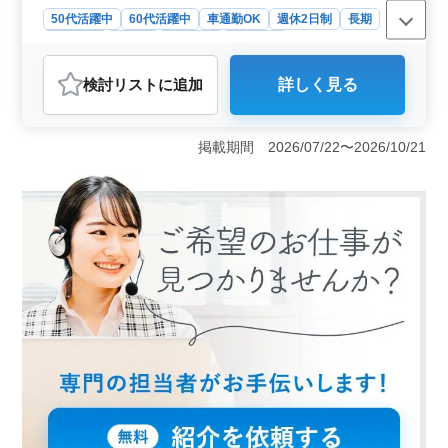
50代活躍中
60代活躍中
車通勤OK
週休2日制
長期
女性歓迎
正社員
契約社員
派遣社員
アルバイト・パート
調理師・調理補助・スタッフ
検討リスト
に追加
詳しく見る
おすすめポイント
＜働きやすい環境＞ 週休2日制と社会保険完備で、プラ
イベートと仕事のバランスを保ちやすいです。勤務時間
掲載期間 2026/07/22〜2026/10/21
の相談も可能で、ライフスタイルに合わせて働けま
す。 ＜経験を活かせる場＞ 調理経験3年以上ある方
を対象としており、スキルを活かし活躍できます。ブラ
ンクがある方も歓迎しているため、復職を考えている方
にも最適です。 ＜多様な働き方＞ 正社員からパー
トまで幅広い雇用形態を用意しており、自分に合った働
き方を選べます。50代、60代も活躍中で、長期的なキャ
リア形成が可能です