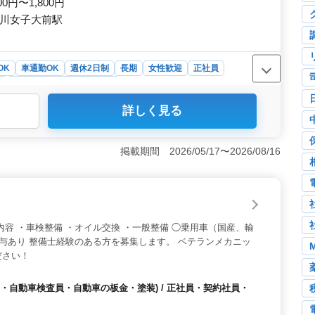
00円〜1,800円
庫川女子大前駅
OK
車通勤OK
週休2日制
長期
女性歓迎
正社員
ト
介護福祉士・介護スタッフ
詳しく見る
実し、社会保険完備で安心の雇用を提供します。年間休日
きやすい環境が整っています。これにより従業員は仕事とプ
、長期的なキャリアを築くことが可能です。 ＜経験を活
掲載期間 2026/05/17〜2026/08/16
須とし、今までの経験を活かせるやりがいのある仕事で
ミュニケーションや介護技術の提供を通じて役立つ支援を
な働き方＞ さらに時給1,000円〜1,800円という高水
のニーズに合わせた柔軟な働き方をサポートしています。
応しながら充実したキャリアを築くことができます。
内容 ・車検整備 ・オイル交換 ・一般整備 ◯乗用車（国産、輸
賞与あり 整備士経験のある方を募集します。 ベテランメカニッ
ださい！
・自動車検査員・自動車の板金・塗装) / 正社員・契約社員・