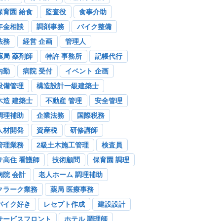
保育園 給食
監査役
食事介助
年金相談
調剤事務
バイク整備
法務
経営 企画
管理人
薬局 薬剤師
特許 事務所
記帳代行
内勤
病院 受付
イベント 企画
設備管理
構造設計一級建築士
木造 建築士
不動産 管理
安全管理
調理補助
企業法務
国際税務
人材開発
資産税
研修講師
管理業務
2級土木施工管理
検査員
サ高住 看護師
技術顧問
保育園 調理
病院 会計
老人ホーム 調理補助
クラーク業務
薬局 医療事務
バイク好き
レセプト作成
建設設計
サービスフロント
ホテル 調理師