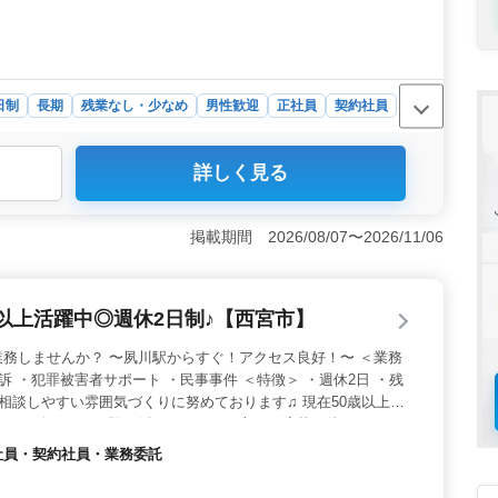
日制
長期
残業なし・少なめ
男性歓迎
正社員
契約社員
詳しく見る
法律事務所が弁護士を募集です！シニア層が活躍中の企業
ができます。経験豊富な方や50代以上の方も歓迎で
件（離婚、相続、遺産分割、財産管理契約）、交通事故、
掲載期間 2026/08/07〜2026/11/06
れまでの経験を活かして、法律事務所での長期キャリアを
全週休2日制、残業少なめで働きやすさ抜群です。社会
心して働くことができます。駅から徒歩6分とアクセスの
以上活躍中◎週休2日制♪【西宮市】
務しませんか？ 〜夙川駅からすぐ！アクセス良好！〜 ＜業務
訴 ・犯罪被害者サポート ・民事事件 ＜特徴＞ ・週休2日 ・残
 相談しやすい雰囲気づくりに努めております♫ 現在50歳以上も
。 ぜひ今までの経験を活かして頂ける方、ご応募お待ちしてお
正社員・契約社員・業務委託