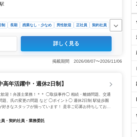
川駅
日制
長期
残業なし・少なめ
男性歓迎
正社員
契約社員
詳しく見る
法律事務所募集。刑事弁護、告訴、犯罪被害者サポート、
す。経験豊富な方にとって新しい挑戦の場。アクセス良好
。 ＜働きやすい環境と特徴＞ 週休2日制度や残業少
掲載期間 2026/08/07〜2026/11/06
境が整っています。相談しやすい雰囲気で、50代以上の経
経験を活かしやすい環境気づくりが魅力です。 ＜給与と
万円で、実力に見合った報酬。社会保険完備や交通費実費支
中高年活躍中・週休2日制】
遇も整っています。1〜2人の採用なので、アットホームな
歓迎！弁護士業務！＊＊ ◯取扱事件◯ 相続・離婚問題、交通
問題、氏の変更の問題 など ◯ポイント◯ 週休2日制 駅徒歩圏
が好きなスタッフが揃っています！ 是非ご応募お待ちしており
正社員・契約社員・業務委託