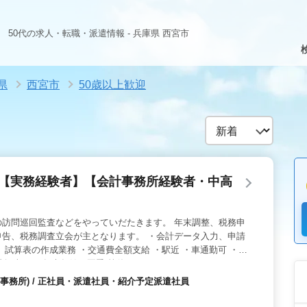
50代の求人・転職・派遣情報 - 兵庫県 西宮市
県
西宮市
50歳以上歓迎
フ【実務経験者】【会計事務所経験者・中高
の訪問巡回監査などをやっていだたきます。 年末調整、税務申
申告、税務調査立会が主となります。 ・会計データ入力、申請
、試算表の作成業務 ・交通費全額支給 ・駅近 ・車通勤可 ・土
制、祝日、年末年始、夏季 等休日です
事務所) / 正社員・派遣社員・紹介予定派遣社員