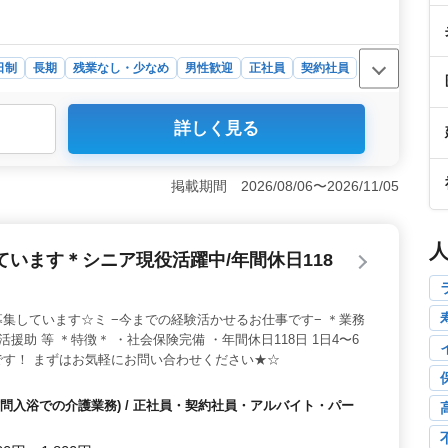
日制
長期
残業なし・少なめ
男性歓迎
正社員
契約社員
詳しく見る
ています。残業が少なく、ワークライフバランスを重視の
兵庫県西宮市、西宮北口駅から徒歩圏内です。 ＜中高年
おり、平均年齢は50.3歳です。長年の経験や知識を活用でき
掲載期間 2026/08/06〜2026/11/05
めます。 ＜案件の多様性＞ 相続や離婚問題、交通事
の問題など、多様な案件を取り扱っています。個人受任も可
います＊シニア現役活躍中/年間休日118
集しています☆ミ −今までの経験活かせるお仕事です− ＊業務
活援助 等 ＊特徴＊ ・社会保険完備 ・年間休日118日 1日4〜6
す！ まずはお気軽にお問い合わせください★☆
問入浴での介護業務) / 正社員・契約社員・アルバイト・パー