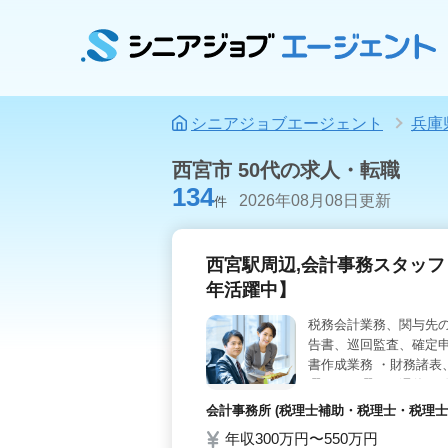
シニアジョブエージェント
兵庫
西宮市 50代の求人・転職
134
2026年08月08日更新
件
西宮駅周辺,会計事務スタッ
年活躍中】
税務会計業務、関与先
告書、巡回監査、確定
書作成業務 ・財務諸表
曜日・日曜日の週休2日
会計事務所 (税理士補助・税理士・税理士
年収300万円〜550万円