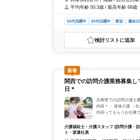
平均年齢 50.3歳 / 最高年齢 68歳
50代活躍中
60代活躍中
駅近
週休2
業務委託
弁護士・法律事務所
おすすめポイント
検討リスト
に追加
＜働きやすさ＞ 週休2日制を採用し
働き方ができる環境です。勤務地は
歓迎＞ 50代、60代の方が活躍して
る環境です。安心して業務に取り組
故、不倫慰謝料、DV問題、氏の変更
新着
能で、弁護士費用は事務所負担です。
関西での訪問介護業務募集して
日＊
兵庫県での訪問介護士募
内容＊ ・身体介護 ・生
件回ってもらうお仕事で
介護福祉士・介護スタッフ (訪問介護・訪
ト・派遣社員