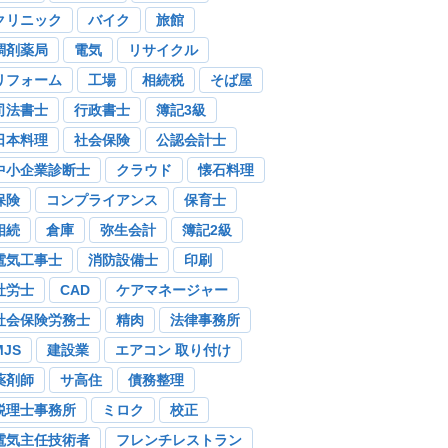
クリニック
バイク
旅館
調剤薬局
電気
リサイクル
リフォーム
工場
相続税
そば屋
司法書士
行政書士
簿記3級
日本料理
社会保険
公認会計士
中小企業診断士
クラウド
懐石料理
保険
コンプライアンス
保育士
相続
倉庫
弥生会計
簿記2級
電気工事士
消防設備士
印刷
社労士
CAD
ケアマネージャー
社会保険労務士
精肉
法律事務所
MJS
建設業
エアコン 取り付け
薬剤師
サ高住
債務整理
税理士事務所
ミロク
校正
電気主任技術者
フレンチレストラン