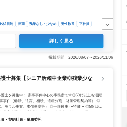
週休2日制
長期
残業なし・少なめ
男性歓迎
正社員
所
詳しく見る
経験を活かして、税務会計業務や関与先の訪問巡回監査な
務申告書の作成など、幅広い会計業務に挑戦できま
高年の方々が活躍中であり、会計事務所経験者の方に特に
掲載期間 2026/08/07〜2026/11/06
活躍する職場で、安心して長く働けます。 ＜働きやすい
職場です。交通費全額支給や駅近で通勤も便利にできま
で、メリハリのある働き方が可能です。
弁護士募集【シニア活躍中企業◎残業少な
護士を募集中！ 家事事件中心の事務所です◎50代以上も活躍
家事事件（離婚、遺言、相続、遺産分割、財産管理契約等） ◎
、モラル事案、求償事案等） ◎一般民事 〜特徴〜 ◎50代60
備 ◎完全週休2日制 ◎個人受任可能 資格を活かして長く働きま
やシニアの方のご応募お待ちしております！
正社員・契約社員・業務委託