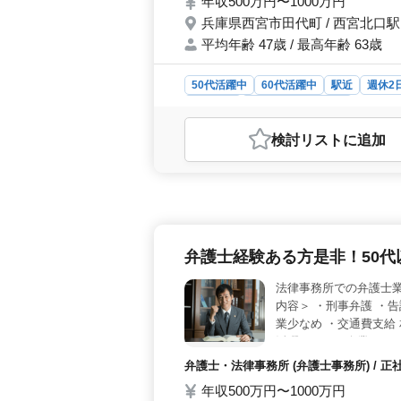
年収500万円〜1000万円
兵庫県西宮市田代町 / 西宮北口駅
平均年齢 47歳 / 最高年齢 63歳
50代活躍中
60代活躍中
駅近
週休2
業務委託
弁護士・法律事務所
おすすめポイント
検討リスト
に追加
＜シニア活躍と仕事内容＞ 西宮市の
で、家事事件中心の案件に携わること
す！ ＜仕事内容の特長＞ 家事事
一般民事に幅広い案件があります。こ
築けます。 ＜働きやすい環境＞ 完
保険完備しており、個人受任可能で安
弁護士経験ある方是非！50代
良い好立地で通勤も便利です。
法律事務所での弁護士業
内容＞ ・刑事弁護 ・告
業少なめ ・交通費支給
活躍している企業です
ります☆
弁護士・法律事務所 (弁護士事務所) / 
年収500万円〜1000万円