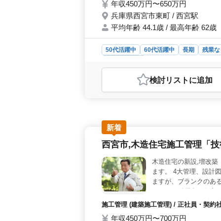
年収450万円〜650万円
兵庫県西宮市東町 / 西宮駅
平均年齢 44.1歳 / 最高年齢 62歳
50代活躍中
60代活躍中
長期
残業な
自動車整備士
おすすめポイント
検討リスト
に追加
＜幅広い車種の整備経験を活かせる業
ル交換、一般整備を担当します。さま
の経験や技術を発揮できる環境です。
車整備士以上の資格をお持ちの方を募
知識や技術を活かしながら働けます
新着
通勤時の負担を軽減できます。賞与支
西宮市,木造住宅施工管理「
す。
木造住宅の新設,増改
ます。 4大管理、設計
ますが、ブランクのある
まだまだ活躍中で御座い
有り。 ・土曜日隔週、
施工管理 (建築施工管理) / 正社員・契約
士必須。1級の方は監
年収450万円〜700万円