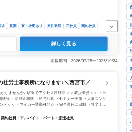
駅近
長期
寮・社宅あり
男性歓迎
正社員
契約社員
詳しく見る
0万円から700万円という高水準の給与を提供いたしま
も充実しています。 ＜中高年の活躍の場＞ 中高年まで
ンも多数在籍し、経験を活かせる環境が整っていま
掲載期間 2026/07/25〜2026/10/24
が可能です。単身赴任住居も用意されており、土日祝や長
の社労士事務所になります♪＼西宮市／
かしませんか♪ 駅近でアクセス良好◎ ＞＞取扱業務＜＜ ・社
相談等 ・助成金相談 ・給与計算 ・セミナー実施 ・人事コンサ
イント＜＜ ・マイカー通勤可能☆ ・完全週休二日制 ・社労士資
で増員による募集です！ 年齢は問いません、経験を重視致しま
社員・契約社員・アルバイト・パート・派遣社員