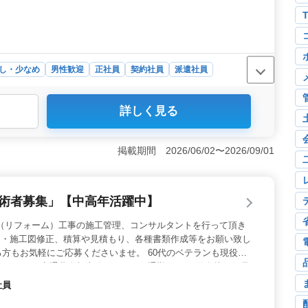
し・少なめ
男性歓迎
正社員
契約社員
派遣社員
詳しく見る
務内容＞ 国産車から輸入車まで幅広い車両の車検やオイ
ざまなメーカーの車両に携わることができ、整備士として
 ＜資格と経験を活かして活躍できる職場＞ 3級自動
掲載期間 2026/06/02〜2026/09/01
集しています。ベテラン世代も活躍しており、培ってきた
。 ＜福利厚生が整った環境＞ 交通費支給制度があり、
給実績や各種社会保険もあり、安心して勤務できる環境で
技術者募集」【中高年活躍中】
築（リフォーム）工事の施工管理、コンサルタントを行って頂き
図・施工図修正、積算や見積もり、各種書類作成等をお願い致し
方もお気軽にご応募くださいませ。 60代のベテランも現役で
ます。 ・交通費全額支給。マイカー通勤可。 ・単身赴任住居
日曜日、祝日、年末年始、夏季、GW等休日 ・建築施工管理技
社員
理技術者証もお持ちですと歓迎です。