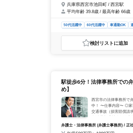
兵庫県西宮市池田町 / 西宮駅
平均年齢 39.8歳 / 最高年齢 66歳
50代活躍中
60代活躍中
車通勤OK
派遣社員
紹介予定派遣社員
会計事務
おすすめポイント
検討リスト
に追加
＜会計事務のプロとして活躍＞ 実務
どの業務に携われます。年末調整や税
す。 ＜中高年の方も大歓迎＞ 中
適した環境です。経験豊富な方々が
環境＞ 週休2日制で残業は少なめの
す。土日祝日を含む年間休日124日
駅徒歩6分！法律事務所での
め】
西宮市の法律事務所で弁
中！ 〜仕事内容〜 ◎
交通事故（損害賠償請求
代活躍中 ◎社会保険完
せんか？ ベテランの方
弁護士・法律事務所 (弁護士事務所) / 