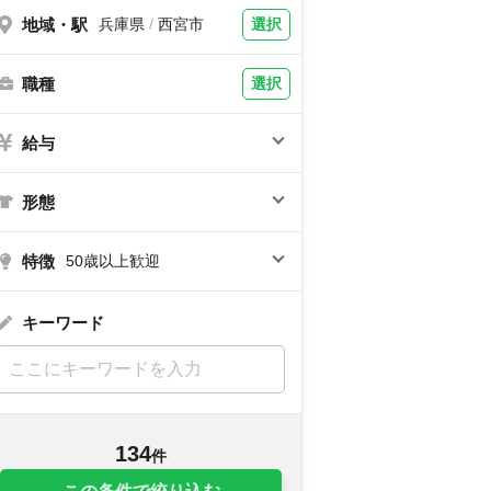
地域・駅
選択
兵庫県
/
西宮市
職種
選択
給与
形態
特徴
50歳以上歓迎
キーワード
134
件