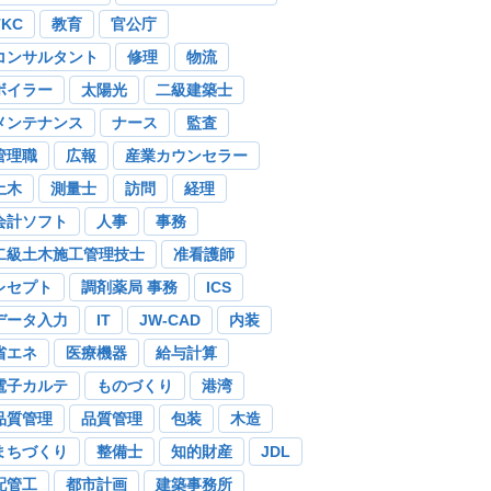
TKC
教育
官公庁
コンサルタント
修理
物流
ボイラー
太陽光
二級建築士
メンテナンス
ナース
監査
管理職
広報
産業カウンセラー
土木
測量士
訪問
経理
会計ソフト
人事
事務
二級土木施工管理技士
准看護師
レセプト
調剤薬局 事務
ICS
データ入力
IT
JW-CAD
内装
省エネ
医療機器
給与計算
電子カルテ
ものづくり
港湾
品質管理
品質管理
包装
木造
まちづくり
整備士
知的財産
JDL
配管工
都市計画
建築事務所