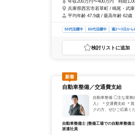
年収200万円〜400万円 時給1,0
兵庫県西宮市若草町 / 鳴尾・武
平均年齢 47.9歳 / 最高年齢 62歳
50代活躍中
60代活躍中
週2〜3日から
契約社員
派遣社員
アルバイト・パー
おすすめポイント
検討リスト
に追加
＜安定した労働環境＞ 福利厚生が充
118日という多くの休みがあり、働
ライベートのバランスを取りやすく
かせる業務＞ 介護経験1年以上を必
す。訪問介護業務では利用者様とのコ
新着
提供することが求められます。 ＜柔軟
自動車整備／交通費支給
準の給与体系を導入しており、働き手
これにより多様なライフスタイルに対
自動車整備 ◯主な業務
入） ＊交通費支給 ＊
クの方、ぜひご応募く
自動車整備士 (整備工場での自動車整備士
派遣社員