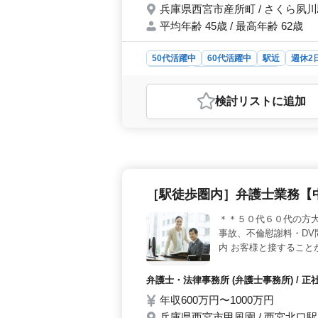
兵庫県西宮市産所町 / さくら夙
平均年齢 45歳 / 最高年齢 62歳
50代活躍中
60代活躍中
駅近
週休2
業務委託
弁護士・法律事務所
おすすめポイント
検討リスト
に追加
＜弁護士業務の幅広さ＞ 西宮市での
民事事件など、幅広い業務に携われま
で、夙川駅から近く、通勤も便利です
なめ、交通費支給など、働きやすい環
験者も活躍中。企業の特徴として、
福利厚生＞ 年収500万円〜1400
［駅徒歩圏内］弁護士業務【
給、弁護士費用事務所負担可など、待
環境で個別サポートが受けられます。
＊＊５０代６０代の方大
事故、不倫慰謝料・DV
内 お客様と接すること
ます！
弁護士・法律事務所 (弁護士事務所) / 
年収600万円〜1000万円
兵庫県西宮市甲風園 / 西宮北口駅