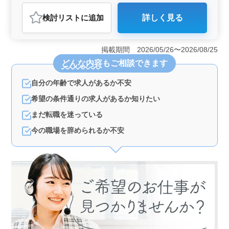
アルバイト・パート
調理師・調理補助・スタッフ
検討リスト
に追加
詳しく見る
おすすめポイント
＜ワークライフバランス＞ 週休2日制を採用しており、
仕事とプライベートのバランスを大切にしながら働ける
掲載期間 2026/05/26〜2026/08/25
環境です。長期勤務が可能で、安定して働きたい方に適
どんな内容
もご相談できます
しています。 ＜幅広い年齢層が活躍中＞ 50代、60
代の採用実績があり、ブランクのある方も歓迎で、経験
自分の年齢で求人があるか不安
を活かして再びキャリアを築きたい方にも最適です。年
齢を問わず活躍できる職場です。 ＜充実した福利厚
希望の条件通りの求人があるか知りたい
生＞ 社会保険完備で、福利厚生面も充実しておりま
す。 また、車通勤が可能で通勤の利便性も高いです。
まだ転職を迷っている
今の職場を辞められるか不安