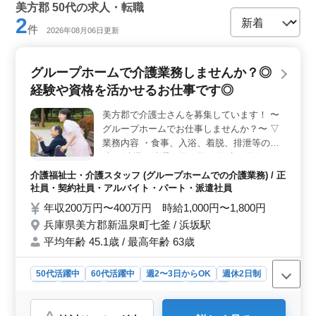
美方郡 50代の求人・転職
2
件
2026年08月06日更新
グループホームで介護業務しませんか？◎
経験や資格を活かせるお仕事です◎
美方郡で介護士さんを募集しています！ 〜
グループホームでお仕事しませんか？〜 ▽
業務内容 ・食事、入浴、着脱、排泄等の介
助 ・清掃、洗濯、買い物 ・散歩の同行 ・レ
クリエーション など ▽備考 ・社会保険完備
介護福祉士・介護スタッフ (グループホームでの介護業務) / 正
・交通費支給 ・長期勤務可能 経験重視の採
社員・契約社員・アルバイト・パート・派遣社員
用を行っています☆ まずはお気軽にお問い
年収200万円〜400万円 時給1,000円〜1,800円
合わせください！
兵庫県美方郡新温泉町七釜 / 浜坂駅
平均年齢 45.1歳 / 最高年齢 63歳
50代活躍中
60代活躍中
週2〜3日からOK
週休2日制
長期
女性歓迎
正社員
契約社員
派遣社員
アルバイト・パート
介護福祉士・介護スタッフ