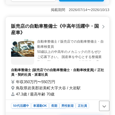
＜働きやすさ＞ 夜勤なしで、週休2日制の安定したスケ
ジュールが魅力です。残業も少なく、車通勤も可能で、
掲載期間 2026/07/14〜2026/10/13
特養施設ならではの働きやすさがあります。ベテラン層
の方々も多く活躍しており、経験を活かして長く働ける
環境が整っています。 ＜業務内容＞ バイタルチェ
販売店の自動車整備士《中高年活躍中・国
ックや外出の付き添い、吸引や呼吸器ケア、インシュリ
産車》
ン注射など、特養施設内での看護業務を担当します。利
用者様の安心と快適な生活をサポートし、質の高いケア
自動車整備士 / 販売店での自動車整備士・自
を提供します。 ＜経験・資格＞ 看護師実務経験5年
動車検査員
以上のベテラン看護師を歓迎します。正看護師または准
看護師免許を保有している方が対象です。経験豊富な
50歳以上の中高年のメカニックの方もぜひ
方々がチームを支え、安心して働ける環境を整えていま
ご応募下さい。 国産車を中心とする整備業
す。
務をお願いいたします。 ・車検整備 お客様
の車の整備箇所の点検、部品の交換や修理、
自動車整備士 (販売店での自動車整備士・自動車検査員) / 正社
解体 ・緊急整備 事故等で不備が生じた車体
員・契約社員・派遣社員
の修理、解体 奮ってご応募下さい。
年収350万円〜550万円
鳥取県岩美郡岩美町大字大谷 / 大岩駅
47.3歳 / 最高年齢 70歳
50代活躍中
車通勤OK
長期
男性歓迎
正社員
契約社員
派遣社員
自動車整備士