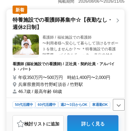
掲載期間 2026/08/06〜2026/11/05
共工事の施工に関する技術的な指導や管理監督、発注者
新着
との打ち合わせ、パソコンによる業務管理などを担当し
ます。技術士の資格と10年以上の経験が求められま
特養施設での看護師募集中☆【夜勤なし・
す。 ＜働きやすい環境＞ 給与は年収500万円〜600
週休2日制】
万円で、交通費は全額支給されます。また、社用車の支
給やマイカー通勤可能、単身用の宿舎の提供など、快適
看護師 / 福祉施設での看護師
な就業環境が整っています。週休2日制度で仕事とプライ
〜利用者様へ安心して暮らして頂けるサポー
ベートの両立もしやすいです。 ＜経験者の活躍＞
50代以上の技術者が活躍している環境で、公共や民間工
トを致しませんか？〜 ＊特養施設での看護
事での経験が生かせます。発注者支援業務経験者や土木
師業務 ・バイタルチェック ・外出の付き添
施工管理の経験者は特に歓迎されています。ご応募をお
い ・吸引、呼吸器ケア ・インシュリン注射
看護師 (福祉施設での看護師) / 正社員・契約社員・アルバイ
待ちしています。
＊ポイント ・夜勤なし ・週休2日制 ・車通
ト・パート
勤可能 年齢ではなく経験のあるベテラン層
年収350万円〜500万円 時給1,400円〜2,000円
を歓迎致します♪ 皆様のご応募お待ちしてお
兵庫県豊岡市竹野町須谷 / 竹野駅
ります！
46.7歳 / 最高年齢 68歳
50代活躍中
60代活躍中
週2〜3日からOK
車通勤OK
週休2日制
長期
残業なし・少なめ
女性歓迎
正社員
契約社員
アルバイト・パート
看護師
検討リスト
に追加
詳しく見る
おすすめポイント