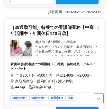
＜マイカー通勤で快適な働きやすさ＞ 兵庫県豊岡市船
町方ヶ島での自動車整備士募集は、マイカー通勤可でア
掲載期間 2026/06/16〜2026/09/15
クセスが良好です。中高年が活躍する職場であり、車通
勤も可能であるため、通勤時間を有効活用しながら、仕
事に集中することができます。 ＜幅広い業務内容
［車通勤可能］特養での看護師業務【中高
＞ 様々な車種やメーカーに関わる仕事を通じて、整備
年活躍中・年間休日120日◎】
全般、車検、定期点検、一般修理、自動車電装品の修理
や取り付けなどの業務を担当します。メカニック経験者
看護師 / 訪問看護での看護師
はもちろん、ベテランシニア層も歓迎されており、豊富
〜５０代６０代の方活躍中！看護師業務！〜
な経験を活かすことができます。 ＜安定した給与と
福利厚生＞ 年収は400万円から520万円であり、通勤手
◯業務内容◯ 家族の支援、相談・バイタル
当も全額支給されます。さらに、年2回の賞与や充実した
チェック・カテーテル交換やケア 点滴・イ
福利厚生制度が整っています。こうした待遇により、安
ンシュリン注射・服薬指導・褥瘡(床ずれ)の
看護師 (訪問看護での看護師) / 正社員・契約社員・アルバイ
定した自動車整備業界でのキャリアを築くことができま
予防 認知症と精神疾患のケア・医療機器の
ト・パート
す。
管理・指導・ターミナルケアなど ◯ポイン
年収350万円〜500万円 時給1,400円〜2,000円
ト◯ 車通勤可能 年間休日120日 是非ご応募
鳥取県鳥取市国府町新町 / 津ノ井駅
お待ちしております！
44.6歳 / 最高年齢 67歳
50代活躍中
60代活躍中
車通勤OK
長期
残業なし・少なめ
女性歓迎
正社員
契約社員
アルバイト・パート
看護師