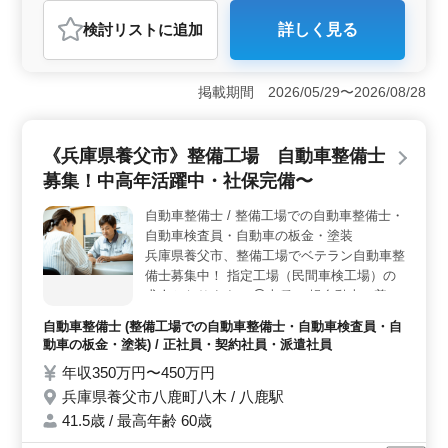
おすすめポイント
検討リスト
に追加
詳しく見る
＜豊富な整備経験＞ 自動車整備10年以上の経験者を歓
迎しています。正社員・契約社員・派遣社員の雇用形態
が選択可能です。国産車を中心とする整備業務で、車検
掲載期間 2026/05/29〜2026/08/28
整備や緊急整備など多岐にわたり、高度な技術が活かさ
れます。50歳以上の中高年も活躍中です。 ＜アクセ
ス便利＞ 大岩駅からの車通勤が可能で、通勤手当や交
《兵庫県養父市》整備工場 自動車整備士
通費も支給されます。地域に密着した勤務で、働きやす
さと生活のバランスが取りやすい環境です。 ＜働き
募集！中高年活躍中・社保完備〜
やすい環境＞ 平均年齢47.3歳で、男性7：女性3のバラ
ンスです。禁煙環境で健康重視している環境です。週5日
自動車整備士 / 整備工場での自動車整備士・
の正規勤務で、会社カレンダーに基づく休暇や有給休暇
自動車検査員・自動車の板金・塗装
もしっかり確保できます。
兵庫県養父市、整備工場でベテラン自動車整
備士募集中！ 指定工場（民間車検工場）の
求人となります。 ◯車種 ・軽自動車・普通
車・トラック ＊取り扱う車は、ほぼ国産車
自動車整備士 (整備工場での自動車整備士・自動車検査員・自
です。 ◯仕事内容 ・定期点検整備、納車整
動車の板金・塗装) / 正社員・契約社員・派遣社員
備、車検対応 ・部品の交換・取り付け・補
年収350万円〜450万円
修 ・お客さんの見積もり対応 ・板金・塗装
兵庫県養父市八鹿町八木 / 八鹿駅
業務 ・保安基準適合証作成 等 ◯特徴 ・残
業少なめ ・社会保険完備 ・マイカー通勤可
41.5歳 / 最高年齢 60歳
能（無料駐車場あり） ベテランのメカニッ