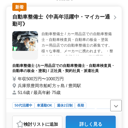
活支援を担当します。バイタルチェックや医療処置、介
新着
護職員への指導など、多岐にわたる業務を通じて、地域
社会に貢献するやりがいのある仕事です。 ＜40代以
自動車整備士《中高年活躍中・マイカー通
上の方に必見の求人＞ 経験を積んだ方々のご応募をお
勤可》
待ちしています。特別養護老人ホーム未経験者でも、看
護師としての実務経験があれば歓迎します。安定した職
自動車整備士 / カー用品店での自動車整備
場環境で新たなステップを踏み出しませんか？ ＜働
士・自動車検査員・自動車の板金・塗装
きやすい環境＞ 残業なしで、制服支給、車通勤可な
ど、働きやすい待遇が整っています。週3日以上の勤務で
カー用品店での自動車整備士の募集です。
も相談可能です。50代や60代の方も現役で活躍していま
様々な車種、メーカーに携われます。 ・整
す。ぜひ、お気軽にお問い合わせください。
備全般車検 ・定期点検 ・一般修理等 ・自動
車電装品の修理、取り付け ＊メカニック経
自動車整備士 (カー用品店での自動車整備士・自動車検査員・
験のある歓迎致します！ ＊ベテランシニア
自動車の板金・塗装) / 正社員・契約社員・派遣社員
層も活躍してます！
年収500万円〜1000万円
兵庫県豊岡市船町方ヶ島 / 豊岡駅
51.6歳 / 最高年齢 75歳
50代活躍中
車通勤OK
週休2日制
長期
残業なし・少なめ
男性歓迎
正社員
契約社員
派遣社員
自動車整備士
検討リスト
に追加
詳しく見る
おすすめポイント