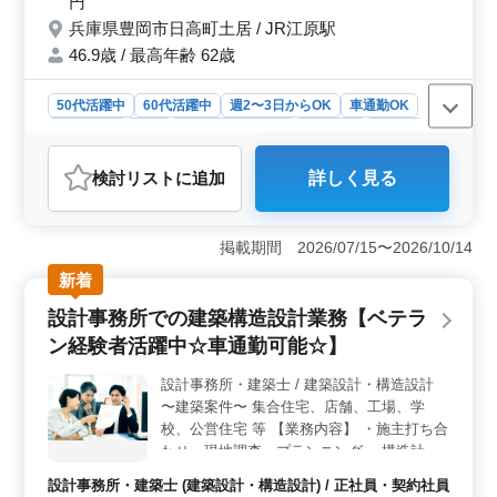
円
る場合もございます) ＊勤務日相談可能(その
兵庫県豊岡市日高町土居 / JR江原駅
他備考) ＊50代・60代歓迎 ＊女医歓迎 ＊交
通費全額支給 ＊社会保険完備 ＊週休2日制
46.9歳 / 最高年齢 62歳
＊車通勤可能 年齢ではなくご経験のあるベ
テランの方歓迎致します♪ 皆様のご応募お待
50代活躍中
60代活躍中
週2〜3日からOK
車通勤OK
ちしております！
週休2日制
長期
残業なし・少なめ
女性歓迎
正社員
契約社員
アルバイト・パート
医師
検討リスト
に追加
詳しく見る
おすすめポイント
＜働きやすさ＞ 豊岡市のデンタルクリニックで歯科医
師のお仕事！週休2日制、車通勤可能で通いやすく、働き
掲載期間 2026/07/15〜2026/10/14
やすい環境が整っています。外来治療や一般歯科業務を
新着
担当し、保険診療中心で様々な歯科領域に携わりま
す。 ＜仕事内容＞ 外来治療・一般歯科業務を担
設計事務所での建築構造設計業務【ベテラ
当。歯や歯周病の治療、予防歯科、口腔ケア、審美歯
ン経験者活躍中☆車通勤可能☆】
科、歯列矯正、歯科検診など。訪問診療なしで、50代・
60代歓迎、女医も歓迎。交通費全額支給、社会保険完
設計事務所・建築士 / 建築設計・構造設計
備、週休2日制、車通勤も可能です。 ＜給与・福利厚
〜建築案件〜 集合住宅、店舗、工場、学
生＞ 年収500万〜800万円。日給2万〜3万円。通勤手当
実費支給。雇用・労災・健康・厚生の福利厚生が整って
校、公営住宅 等 【業務内容】 ・施主打ち合
います。週休2日制で、年間休日120日と体制も整ってい
わせ、現地調査、プランニング ・構造計
ます。
算、構造図面、積算 ・確認申請、各種書類
設計事務所・建築士 (建築設計・構造設計) / 正社員・契約社員
作成、施工会社選定、設計監理 等 ・CAD操