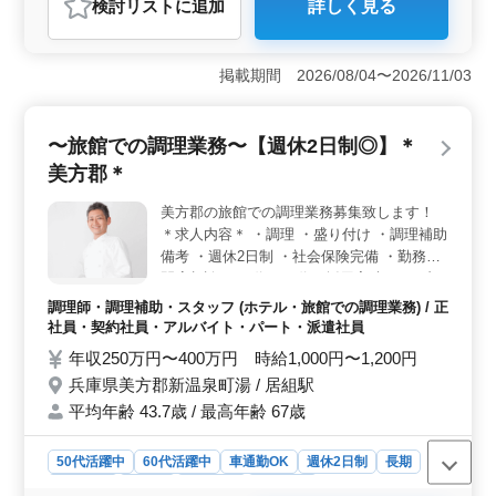
検討リスト
に追加
詳しく見る
おすすめポイント
＜働きやすさ＞ 美方郡での介護士を募集してます。週
2〜3日からの柔軟な勤務が可能で長期勤務も歓迎。女性
掲載期間 2026/08/04〜2026/11/03
や50代、60代の方が多数活躍中でアットホームな雰囲気
が魅力です。また交通費支給や社会保険完備など福利厚
生も整っています。 ＜仕事内容＞ 入浴や食事の介
〜旅館での調理業務〜【週休2日制◎】＊
助から清掃、買い物、散歩の同行まで利用者の生活全般
美方郡＊
をサポートです。経験や資格を活かし、地域の方々と密
接な関わりを持ちながら、やりがいを感じるお仕事で
美方郡の旅館での調理業務募集致します！
す。 ＜給与＆福利厚生＞ 年収200万円〜400万円、
＊求人内容＊ ・調理 ・盛り付け ・調理補助
時給1,000円〜1,800円という魅力的な給与水準です。交
通費支給や社会保険完備、長期勤務可能など安心して働
備考 ・週休2日制 ・社会保険完備 ・勤務時
ける待遇が揃っています。経験を活かして新たなステー
間応相談 ・50代、60代の採用実績あり ブラ
ジで活躍しませんか。
ンクのある方もご応募可能！ まずお気軽に
調理師・調理補助・スタッフ (ホテル・旅館での調理業務) / 正
お問い合わせください◎
社員・契約社員・アルバイト・パート・派遣社員
年収250万円〜400万円 時給1,000円〜1,200円
兵庫県美方郡新温泉町湯 / 居組駅
平均年齢 43.7歳 / 最高年齢 67歳
50代活躍中
60代活躍中
車通勤OK
週休2日制
長期
女性歓迎
正社員
契約社員
派遣社員