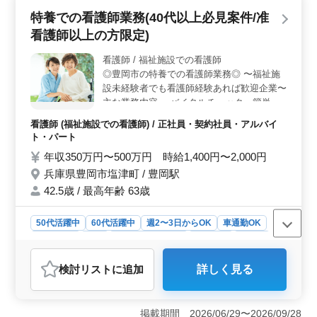
活躍することが可能です。 ＜働きやすさ＞ 週3日か
特養での看護師業務(40代以上必見案件/准
らの勤務が可能で、柔軟なシフト制度が整っているとこ
看護師以上の方限定)
ろが魅力です。また、車通勤が可能なので、通勤時間も
ストレスなく、効率的に過ごせます。残業が少ないた
看護師 / 福祉施設での看護師
め、プライベートの時間も大切にできます。 ＜福利
◎豊岡市の特養での看護師業務◎ 〜福祉施
厚生＞ 年間休日や福利厚生が充実しており、安心して
働ける環境が整っています。また、平均年齢が比較的若
設未経験者でも看護師経験あれば歓迎企業〜
いため、経験豊富な50代60代の方々が積極的に活躍でき
主な業務内容 ・バイタルチェック、簡単な
る環境です。
医療処置 ・外出の付き添い、介護職員への
看護師 (福祉施設での看護師) / 正社員・契約社員・アルバイ
医療に関する指導 ・インフルエンザ発生の
ト・パート
予防、蔓延の防止 等 業務内容 ・残業なし
年収350万円〜500万円 時給1,400円〜2,000円
・制服支給 ・出勤日数3日以上であれば相談
兵庫県豊岡市塩津町 / 豊岡駅
可能 ＊50代の方現役活躍中 お気軽にお問い
合わせください！！
42.5歳 / 最高年齢 63歳
50代活躍中
60代活躍中
週2〜3日からOK
車通勤OK
週休2日制
長期
残業なし・少なめ
女性歓迎
正社員
契約社員
アルバイト・パート
看護師
検討リスト
に追加
詳しく見る
おすすめポイント
＜特別養護老人ホームでの看護師業務＞ 特別養護老人
ホームでの看護師業務は、高齢者の方々の健康管理や生
掲載期間 2026/06/29〜2026/09/28