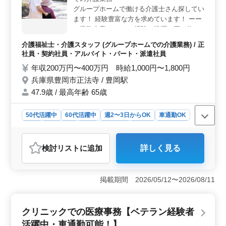
グループホームで働ける介護士さん探してい
ます！ 経験豊富な方を求めています！ ーー
ー業務内容ーーー ・掃除、洗濯、買い物同
行 ・食事や入浴、排泄などの介助 ・入居者
介護福祉士・介護スタッフ (グループホームでの介護業務) / 正
の健康管理 ・レクリエーション ・ケアプラ
社員・契約社員・アルバイト・パート・派遣社員
ンの作成 など ーーー備考ーーー ・社会保険
年収200万円〜400万円 時給1,000円〜1,800円
完備 ・交通費支給 ・長期勤務可能 ・駅チカ
兵庫県豊岡市正法寺 / 豊岡駅
・車通勤可能 勤務日数・時間ご相談くださ
い！ 皆様のご応募お待ちしております！
47.9歳 / 最高年齢 65歳
50代活躍中
60代活躍中
週2〜3日からOK
車通勤OK
駅近
週休2日制
長期
女性歓迎
正社員
契約社員
派遣社員
アルバイト・パート
介護福祉士・介護スタッフ
検討リスト
に追加
詳しく見る
おすすめポイント
＜グループホームでの介護募集＞ 兵庫県豊岡市のグル
ープホームでは50代以上の方も活躍できる介護の仕事を
掲載期間 2026/05/12〜2026/08/11
募集しています。駅近で通勤も便利な立地にあり、経験
豊富な方を歓迎しています。経験を活かし、新たなキャ
リアを築きたい方のご応募をお待ちしています。 ＜
クリニックでの医療事務【ベテラン経験者
業務内容＞ 日常生活のサポートから始まり、食事や入
活躍中・車通勤可能！】
浴、排泄などの介助、入居者の健康管理、レクリエーシ