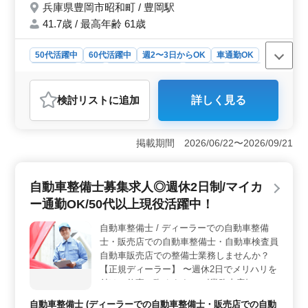
兵庫県豊岡市昭和町 / 豊岡駅
唾液検査 ・セルフケア、ブラッシング指導
・プラーク、バイオフィルム除去 ・トゥ
41.7歳 / 最高年齢 61歳
ースクリーニング、フッ素塗布 etc ☆希望勤
務日相談受付 ☆50代、60代活躍中、シニア
50代活躍中
60代活躍中
週2〜3日からOK
車通勤OK
世代歓迎
週休2日制
長期
残業なし・少なめ
女性歓迎
正社員
契約社員
アルバイト・パート
医師
検討リスト
に追加
詳しく見る
おすすめポイント
＜働く環境＞ 豊岡市の総合病院で、中高年歯科医師の
募集があります。週2〜3日の勤務から、常勤の方まで幅
掲載期間 2026/06/22〜2026/09/21
広く募集されています。残業は少なめで、女性の方も歓
迎されています。中高年世代の医師が活躍する職場で
す。 ＜業務内容＞ 予防歯科や歯周病治療を中心
自動車整備士募集求人◎週休2日制/マイカ
に、一般歯科業務を行います。虫歯や歯周病の検査、ブ
ー通勤OK/50代以上現役活躍中！
ラッシング指導などの予防措置から、歯周病治療やセル
フケア指導まで幅広く担当します。訪問歯科も行われて
自動車整備士 / ディーラーでの自動車整備
おり、地域の患者さんに貢献できます。 ＜ポイント
士・販売店での自動車整備士・自動車検査員
＞ 週2〜3日からの勤務が可能で、希望の勤務日は相談
可能です。経験豊富な医師が求められており、中高年の
自動車販売店での整備士業務しませんか？
方も積極的に活躍しています。また、福利厚生が充実し
【正規ディーラー】 〜週休2日でメリハリを
ており、安心して長く働ける環境が整っています。
付けて仕事に臨めます〜 《業務内容》 ・定
期点検整備、納車整備、車検対応 ・部品の
自動車整備士 (ディーラーでの自動車整備士・販売店での自動