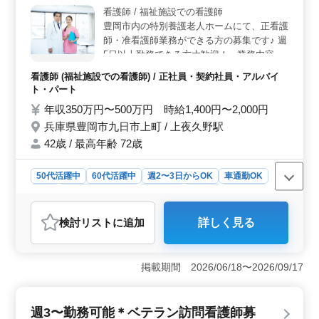
い業務に携われます。週3日以上の勤務が可能な方を歓迎
看護師 / 福祉施設での看護師
し、長期で安定して働ける環境です。皆様のご応募をお
豊岡市内の特別養護老人ホームにて、正看護
待ちしております。
師・准看護師業務ができる方の募集です♪ 週
5日以上勤務できる方大歓迎！ --業務内容--
・バイタルチェック ・配薬準備、与薬 ・簡
看護師 (福祉施設での看護師) / 正社員・契約社員・アルバイ
単な医療処置 ・吸引、呼吸器ケア ・レクリ
ト・パート
エーションの補助 ・外出の付き添い ＊大型
年収350万円〜500万円 時給1,400円〜2,000円
連休も取得しやすい環境 ＊シニア層歓迎 ＊
兵庫県豊岡市九日市上町 / 上夜久野駅
社会保険完備 ＊無料駐車場完備 皆様からの
ご応募お待ちしております♪
42歳 / 最高年齢 72歳
50代活躍中
60代活躍中
週2〜3日からOK
車通勤OK
長期
残業なし・少なめ
女性歓迎
正社員
契約社員
アルバイト・パート
看護師
検討リスト
に追加
詳しく見る
おすすめポイント
＜安定した勤務環境＞ 残業が少なく、長期での勤務が
可能なため、仕事とプライベートのバランスが取りやす
掲載期間 2026/06/18〜2026/09/17
いです。また、大型連休も取得しやすいので、リフレッ
シュもしやすい環境です。これにより、長く安心して勤
務できる点が魅力です。 ＜シニア層歓迎＞ 中高年
週3〜勤務可能＊ベテラン訪問看護師募
の経験豊富な方々が活躍中で、年齢を気にせずに長く働