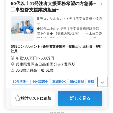
50代以上の発注者支援業務希望の方急募~
工事監督支援業務担当~
建設コンサルタント / 発注者支援業務・技術
士
◆50代以上の方で発注者支援業務経験者活
躍中企業◆ 【業務内容/備考】 ・土木施工管
理全般の業務をお任せいたします。 ＊国、
県、市等発注の公共工事の施工にあたり、技
建設コンサルタント (発注者支援業務・技術士) / 正社員・契約
術的な指導及び管理監督 ＊発注者との打ち
社員
合わせ。 ＊パソコンによる出来高管理、写
年収500万円〜600万円
真管理、申請書類作成等。 ・交通費全額支
兵庫県豊岡市日高町国分寺 / 豊岡駅
給(通いの方) ・単身用宿舎ご用意しておりま
す ・社用車支給(基本社用車ですがマイカー
36.8歳 / 最高年齢 61歳
通勤可能) ・完全週休2日制 〜経験者歓迎〜
◎公共、民間工事での土木施工管理 ◎各機
50代活躍中
60代活躍中
車通勤OK
週休2日制
長期
関での発注者支援業務 (現場管理、積算等)
寮・社宅あり
男性歓迎
正社員
契約社員
50代以上の技術者の方活躍中 ご応募お待ち
建設コンサルタント
しております
検討リスト
に追加
詳しく見る
おすすめポイント
＜50代以上の発注者支援業務経験者急募＞ 豊岡市に
て、土木施工管理全般をお任せするポジションです。公