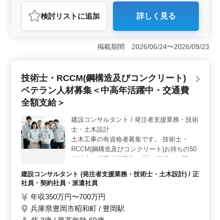
派遣社員
施工管理
検討リスト
に追加
詳しく見る
おすすめポイント
＜豊富な経験を活かせる職場＞ 土木施工管理技士の資
格や20年以上の経験がある方には特に優遇される環境で
掲載期間 2026/06/24〜2026/09/23
す。トンネルや橋梁、道路修繕といった多様な土木工事
に携わるため、これまでのキャリアを活かしつつ、スキ
ルを発揮できる現場です。 ＜働きやすい勤務条件
技術士・RCCM(鋼構造及びコンクリート)
＞ 完全週休2日制で、日曜日や祝日、年末年始に休みを
ベテラン人材募集＜中高年活躍中・交通費
確保できます。賞与も年2回支給されるため、収入面でも
安定した職場です。また、駅近で通勤が便利な点も魅力
全額支給＞
です。 ＜50代〜70代が活躍中＞ 50代以上のベテラ
ン社員が活躍しています。長年の経験を持つシニア世代
建設コンサルタント / 発注者支援業務・技術
にも理解のある職場で、年齢に関係なく働ける環境が整
士・土木設計
っています。
土木工事の有資格者募集です。 技術士・
RCCM(鋼構造及びコンクリート)お持ちの50
代以上の求職者様募集。 お気軽にお問い
合わせくださいませ。 ☆50代以上積極採用
建設コンサルタント (発注者支援業務・技術士・土木設計) / 正
中 ☆社会保険完備 ☆交通費全額支給
社員・契約社員・派遣社員
年収350万円〜700万円
兵庫県豊岡市昭和町 / 豊岡駅