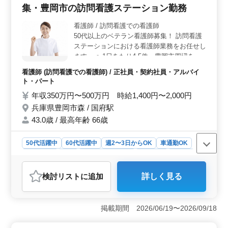
集・豊岡市の訪問看護ステーション勤務
ける環境です。また、平均年齢が42歳で最高年齢が72歳
ということから、幅広い世代の方々が活躍しています。
看護師 / 訪問看護での看護師
経験を活かし、安心して業務に取り組める環境で
50代以上のベテラン看護師募集！ 訪問看護
す。 ＜充実した福利厚生＞ 社会保険完備や年2回の
賞与など、安心して働ける待遇が整っています。さら
ステーションにおける看護師業務をお任せし
に、無料駐車場完備や通勤手当の支給など、働く環境に
ます。 〜1日あたり4,5件・豊岡市周辺を回
配慮した施策が充実しています。これにより、従業員一
っていただきます〜 ＊利用者様の自宅へ出
看護師 (訪問看護での看護師) / 正社員・契約社員・アルバイ
人ひとりが安心して長く勤務できる体制が整っていま
向き、看護業務 ＊バイタルチェック/家族の
ト・パート
す。
支援・相談/カテーテル交換やケア など ＊選
年収350万円〜500万円 時給1,400円〜2,000円
べるシフト制 ＊週3からの勤務可 ＊50代60
兵庫県豊岡市森 / 国府駅
代が活躍中です 皆様からのご応募お待ちし
ております！
43.0歳 / 最高年齢 66歳
50代活躍中
60代活躍中
週2〜3日からOK
車通勤OK
週休2日制
長期
残業なし・少なめ
女性歓迎
正社員
契約社員
アルバイト・パート
看護師
検討リスト
に追加
詳しく見る
おすすめポイント
＜キャリアチャンス＞ 経験豊富な50代60代の看護師に
最適な職場です。訪問看護ステーションでの業務を通じ
掲載期間 2026/06/19〜2026/09/18
て、地域の方々の健康を支えるやりがいを感じながら働
けます。自らの経験と知識を活かし、新たなステージで