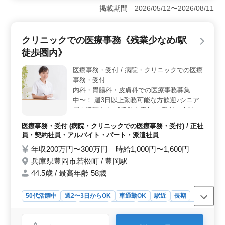
グループホームでの介護士を募集してます。経験豊富な
掲載期間 2026/05/12〜2026/08/11
介護士さんを探しています。50代以上の方も積極的に活
躍中の企業です。入居者の生活を支える大切な仕事に携
わりながら自身のキャリアをさらに高めていきません
クリニックでの医療事務《残業少なめ/駅
か。 ＜多彩な業務内容＞ 生活援助や身体介助、入
徒歩圏内》
居者の健康管理からレクリエーションまで幅広い業務を
担当します。また入居者の個々のニーズに合わせたケア
医療事務・受付 / 病院・クリニックでの医療
プランの作成や日々のケアの記録管理も重要な役割で
事務・受付
す。 ＜働きやすい環境＞ 社会保険完備や交通費支
給、駅チカや車通勤可能など働きやすい環境が整ってい
内科・胃腸科・皮膚科での医療事務募集
ます。週休2日制や有給休暇もあり、長期勤務も可能で
中〜！ 週3日以上勤務可能な方歓迎♪シニア
す。経験を活かして安心して働ける場所です。
層も活躍中☆ 【業務内容】 ・受付、会計、
電話対応 ・カルテ作成 ・レセプト作成 ・診
医療事務・受付 (病院・クリニックでの医療事務・受付) / 正社
療補助 ＊50代もご活躍中 ＊残業少なめ！ ＊
員・契約社員・アルバイト・パート・派遣社員
車通勤可能！ ＊駅徒歩8分程度 医療事務、
年収200万円〜300万円 時給1,000円〜1,600円
医療秘書、クラーク等今までの経験を活かし
兵庫県豊岡市若松町 / 豊岡駅
て働ける方を募集！ 皆様のご応募お待ちし
ております＼＾＾／
44.5歳 / 最高年齢 58歳
50代活躍中
週2〜3日からOK
車通勤OK
駅近
長期
残業なし・少なめ
女性歓迎
正社員
契約社員
派遣社員
アルバイト・パート
医療事務・受付