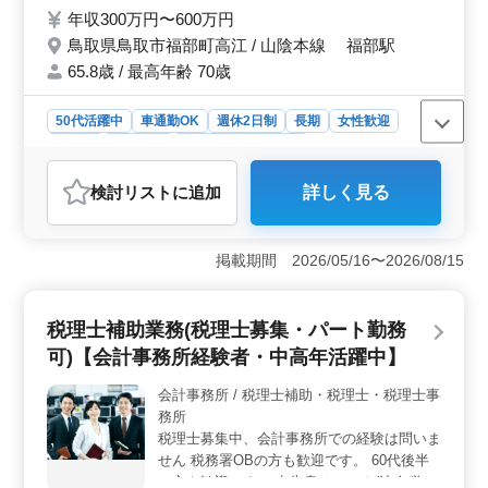
年収300万円〜600万円
作あり 【備考】 ・作業着支給 ・交通費支給
・資格手当支給 ・車通勤可能 ・週休2日制
鳥取県鳥取市福部町高江 / 山陰本線 福部駅
◯女性の方も歓迎 ◯年齢よりも経験のある
65.8歳 / 最高年齢 70歳
方募集しております ◯お気軽にお問い合わ
せください♪
50代活躍中
車通勤OK
週休2日制
長期
女性歓迎
正社員
契約社員
設計事務所・建築士
おすすめポイント
検討リスト
に追加
詳しく見る
＜働く環境＞ 鳥取県鳥取市福部町高江にある設計事務
所で、建築構造設計業務に携わります。福部駅からのア
クセスが良く、車通勤も可能です。ベテラン経験者が活
掲載期間 2026/05/16〜2026/08/15
躍しており、経験豊富な方々と共にプロジェクトに取り
組むことができます。 ＜給与・福利厚生＞ 年収300
万円〜600万円の範囲で、安定した収入を得ることができ
税理士補助業務(税理士募集・パート勤務
ます。交通費や資格手当などの福利厚生も充実していま
す。また、週休2日制という働きやすい制度が整ってお
可)【会計事務所経験者・中高年活躍中】
り、ワークライフバランスを保ちながら働くことができ
ます。 ＜求められる経験・資格＞ 1級建築士の資格
会計事務所 / 税理士補助・税理士・税理士事
と普通自動車運転免許が必要です。建築設計業務経験6年
務所
以上やCAD経験者が求められています。構造設計1級建築
税理士募集中、会計事務所での経験は問いま
士資格を持つ方は尚可です。経験豊富な方が求められる
せん 税務署OBの方も歓迎です。 60代後半
ため、ベテランの方も歓迎されています。
の方も歓迎です ・申告書チェック(法人税な