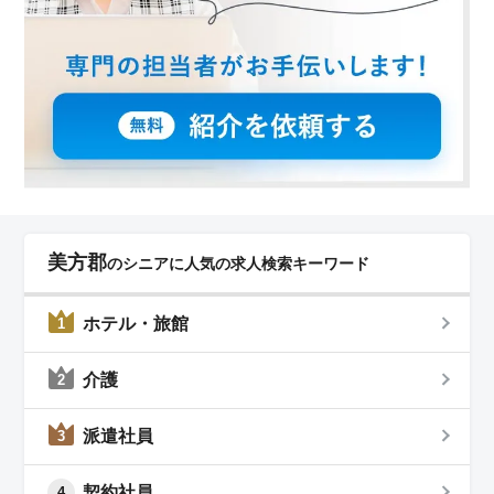
美方郡
のシニアに人気の求人検索キーワード
ホテル・旅館
1
介護
2
派遣社員
3
契約社員
4