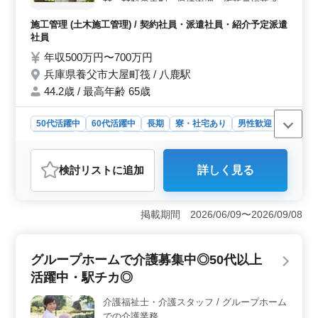
材・材料の手配、原価管理、作業員や業者の
手配、元請けや業者との打ち合わせ ●施工中
施工管理 (土木施工管理) / 契約社員・派遣社員・紹介予定派遣
の写真管理や出来形・品質管理、工程管理、
社員
安全管理 ◎土木施工管理経験者募集! ◎50
年収500万円〜700万円
代、60代の方募集!
兵庫県養父市大屋町筏 / 八鹿駅
44.2歳 / 最高年齢 65歳
50代活躍中
60代活躍中
長期
寮・社宅あり
男性歓迎
契約社員
派遣社員
紹介予定派遣社員
施工管理
おすすめポイント
検討リスト
に追加
詳しく見る
＜経験者の貢献と増員の意欲＞ 経験者の方々が活躍す
る中で、社員の増員を積極的に行っています。中高年の
方々の経験と知識が、組織の成長に貢献していま
掲載期間 2026/06/09〜2026/09/08
す。 ＜安定した雇用と収入＞ 年収500万円〜700万
円という好条件に加えて、社会保険が完備されていま
す。中高年の方々にとって、安定した雇用と収入が確保
グループホームで介護募集中◎50代以上
されています。 ＜スキル向上と長期的なキャリア構
築＞ 土木施工管理業務の経験を活かしながら、スキル
活躍中・駅チカ◎
の向上やキャリアの構築を目指せる環境が整っていま
す。組織内での長期的なキャリア形成が期待されていま
介護福祉士・介護スタッフ / グループホーム
す。
での介護業務