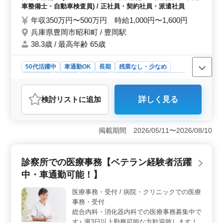
交換・取り付け・補修 ・トラブルシューテ
車整備士・自動車検査員) / 正社員・契約社員・派遣社員
ィング時の整備業務全般 ・カーナビ・ETC
年収350万円〜500万円 時給1,000円〜1,600円
の設置 ・オーディオ・ナビ等の取付け ・主
兵庫県豊岡市昭和町 / 豊岡駅
に自家用車、営業車、小型貨物 等 《備考》
・社会保険完備 ・交通費：実費支給 ＊ベテ
38.3歳 / 最高年齢 65歳
ランの整備士経験者の方、積極採用中！ お
気軽にお問い合わせください。 ご応募お待
50代活躍中
車通勤OK
長期
残業なし・少なめ
ちしております♪
男性歓迎
正社員
契約社員
派遣社員
自動車整備士
おすすめポイント
検討リスト
に追加
詳しく見る
＜安定の週休2日制とマイカー通勤＞ メリハリのある働
き方が魅力！この自動車整備士の求人は、週休2日制で働
きやすさ抜群です。仕事とプライベートの充実を実現で
掲載期間 2026/05/11〜2026/08/10
きます。また、マイカー通勤が可能なので、通勤もスト
レスなくスムーズです。安心してお仕事に臨める環境が
整っています。 ＜ベテラン整備士の経験者優遇＞
診察所での医療事務【ベテラン経験者活躍
経験者の方歓迎！ベテランの整備士経験者の方を積極採
用中です。5年以上の自動車整備経験がある方にぴったり
中・車通勤可能！】
の求人です。安心して仕事に取り組め、自分のスキルを
発揮できる場が広がっています。 ＜多岐にわたる業
医療事務・受付 / 病院・クリニックでの医療
務領域＞ さまざまな整備業務が魅力！車検や定期点
事務・受付
検、納車整備など、様々な整備業務に携わります。部品
総合内科・消化器内科での医療事務募集中で
の交換や取り付け、トラブルシューティングなど、幅広
す♪ 週3日以上勤務可能な方歓迎致します！