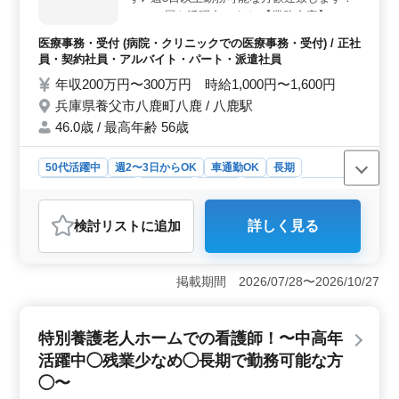
い業務があります。
シニア層も活躍中です☆ 【業務内容】 ・受
付窓口の事務 ・電話、来客応対 ・予約管理
医療事務・受付 (病院・クリニックでの医療事務・受付) / 正社
・カルテ作成 ・レセプト作成 ・診療補助 ＊
員・契約社員・アルバイト・パート・派遣社員
50代もご活躍中です☆ ＊残業少なめ！ ＊車
年収200万円〜300万円 時給1,000円〜1,600円
通勤可能！ 医療事務、医療秘書、クラーク
兵庫県養父市八鹿町八鹿 / 八鹿駅
等今までの経験を活かして働ける方を募集！
皆様のご応募お待ちしております＼＾＾／
46.0歳 / 最高年齢 56歳
50代活躍中
週2〜3日からOK
車通勤OK
長期
残業なし・少なめ
女性歓迎
正社員
契約社員
派遣社員
アルバイト・パート
医療事務・受付
検討リスト
に追加
詳しく見る
おすすめポイント
＜働きやすい環境＞ 兵庫県養父市八鹿町八鹿にある診
察所での医療事務の募集です。車通勤可能で、週2〜3日
掲載期間 2026/07/28〜2026/10/27
からの勤務や残業が少なめな点が魅力です。女性歓迎で
50代の方も多数活躍中です。 ＜経験者歓迎＞ 医療
事務経験やレセプト作成経験を活かせるお仕事となって
特別養護老人ホームでの看護師！〜中高年
います。総合内科・消化器内科での業務に携わります。
活躍中◯残業少なめ◯長期で勤務可能な方
シニア層の方も活躍の場が広がっています。 ＜やり
がいある業務＞ 受付窓口の事務、電話、来客応対、予
◯〜
約管理、カルテ作成、レセプト作成、診療補助など幅広