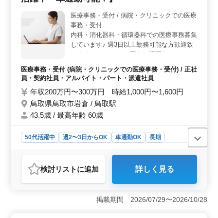
ョンの企画、さらにはケアプランの作成など多岐にわた
医療事務・受付 / 病院・クリニックでの医療
る業務があります。入居者一人ひとりの個別のニーズに
事務・受付
応えるため幅広いスキルが必要です。 ＜備考＞ 社
会保険完備や交通費支給など働きやすい環境が整ってい
内科・消化器科・循環器科での医療事務募集
ます。また駅チカで車通勤も可能です。勤務日数や時間
しています♪ 週3日以上勤務可能な方歓迎致
は相談可能で柔軟に調整が行われます。長期勤務を希望
します！ 〜☆シニア層もご活躍なさってい
される方やキャリアを積みたい方に最適な環境です。
ます☆〜 業務内容は・・？ ・受付、会計、
医療事務・受付 (病院・クリニックでの医療事務・受付) / 正社
電話対応 ・カルテ作成、整理、管理 ・レセ
員・契約社員・アルバイト・パート・派遣社員
プト作成 ・介護保険請求業務 ・診療補助 50
年収200万円〜300万円 時給1,000円〜1,600円
代もご活躍なさっています！ 残業少なめ
鳥取県鳥取市岩倉 / 鳥取駅
で、車通勤可能！ 医療事務、医療秘書、医
療クラーク等今までの経験を活かして働ける
43.5歳 / 最高年齢 60歳
方を募集しております！ 皆様のご応募お待
ちしております！
50代活躍中
週2〜3日からOK
車通勤OK
長期
残業なし・少なめ
女性歓迎
正社員
契約社員
派遣社員
アルバイト・パート
医療事務・受付
検討リスト
に追加
詳しく見る
おすすめポイント
＜経験者優遇のクリニックでの医療事務＞ 当クリニッ
クでは、医療事務のベテラン経験者が活躍しています。
掲載期間 2026/07/29〜2026/10/28
内科、消化器科、循環器科などの診療所での勤務であ
り、経験豊富な方々が確かなスキルと知識を持ちなが