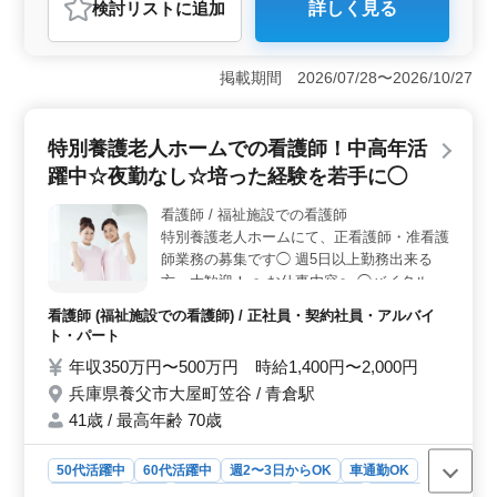
検討リスト
に追加
詳しく見る
おすすめポイント
＜働きやすい環境＞ 兵庫県豊岡市若松町に位置し、豊
岡駅徒歩圏内での勤務です。車通勤も可能で、週2〜3日
掲載期間 2026/07/28〜2026/10/27
からの勤務や残業が少なめな点が魅力です。女性歓迎で
50代の方も多数活躍中です。 ＜経験者歓迎＞ 医療
事務経験やレセプト作成経験を活かせるお仕事です。ク
特別養護老人ホームでの看護師！中高年活
リニック内科・胃腸科・皮膚科での業務に携わります。
躍中☆夜勤なし☆培った経験を若手に◯
シニア層の方も活躍の場が広がっています。 ＜やり
がいある業務＞ 受付、会計、電話対応、カルテ作成、
看護師 / 福祉施設での看護師
診療補助など幅広い業務に携われます。週3日以上の勤務
特別養護老人ホームにて、正看護師・准看護
が可能な方を歓迎し、長期で安定して働ける環境です。
皆様のご応募をお待ちしております。
師業務の募集です◯ 週5日以上勤務出来る
方、大歓迎！ 〜お仕事内容〜 ◯バイタルチ
ェック ◯配薬準備、与薬 ◯簡単な医療処置
看護師 (福祉施設での看護師) / 正社員・契約社員・アルバイ
◯吸引、呼吸器ケア ◯レクリエーションの
ト・パート
補助 ◯その他関連業務 〜特徴〜 ◎シニア層
年収350万円〜500万円 時給1,400円〜2,000円
歓迎 ◎夜勤なし、残業少なめ ◎社会保険完
兵庫県養父市大屋町笠谷 / 青倉駅
備 ◎車通勤可能 若いスタッフが経験者の力
を必要としています！ シニア層積極的に採
41歳 / 最高年齢 70歳
用しております♪ ＼ご応募お待ちしておりま
す／
50代活躍中
60代活躍中
週2〜3日からOK
車通勤OK
週休2日制
長期
残業なし・少なめ
女性歓迎
正社員