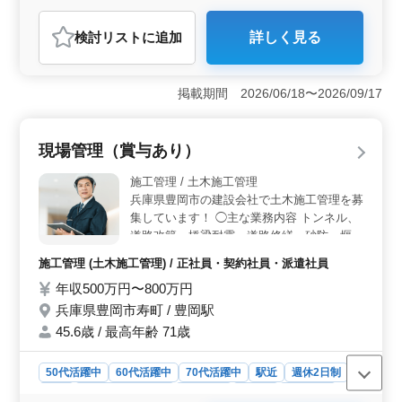
契約社員
アルバイト・パート
看護師
検討リスト
に追加
詳しく見る
おすすめポイント
＜中高年の活躍＞ 特別養護老人ホームでの看護師業務
の募集です。中高年の方々が活躍できる環境を整えてお
掲載期間 2026/06/18〜2026/09/17
り、経験豊富な方々の力を若手スタッフに活かすことが
できます。夜勤がなく、残業も少なめなので、長く安心
して働ける環境が整っています。 ＜働き方の柔軟性
現場管理（賞与あり）
＞ 週5日以上の勤務が可能な方を歓迎しています。車通
勤が可能で、無料の駐車場も完備されています。また、
施工管理 / 土木施工管理
時給や年収は経験や能力に応じて柔軟に設定されてお
兵庫県豊岡市の建設会社で土木施工管理を募
り、通勤手当や賞与も支給されます。 ＜経験の活か
集しています！ ◯主な業務内容 トンネル、
し方＞ シニア層の経験豊富なスタッフが積極的に採用
道路改築、橋梁耐震、道路修繕、砂防、堰堤
されており、若手スタッフがその経験を学びながら成長
などの工事の現場管理 ・工事の進捗管理、
できる環境が整っています。特別養護老人ホームでの看
施工管理 (土木施工管理) / 正社員・契約社員・派遣社員
コスト管理、安全管理、品質管理 ・発注者
護業務を通じて、地域の高齢者の健康と生活の支援に貢
年収500万円〜800万円
との打ち合わせ ・積算 ・職人、資材の手配
献できます。
＊賞与あり ＊駅チカ ＊50歳以上活躍中 土木
兵庫県豊岡市寿町 / 豊岡駅
施工管理技士資格お持ちの方、土木施工管理
45.6歳 / 最高年齢 71歳
経験20年以上の方は条件面優遇します！ 今
までの経験を活かして頂ける方、ぜひご応募
50代活躍中
60代活躍中
70代活躍中
駅近
週休2日制
ください！
長期
残業なし・少なめ
男性歓迎
正社員
契約社員