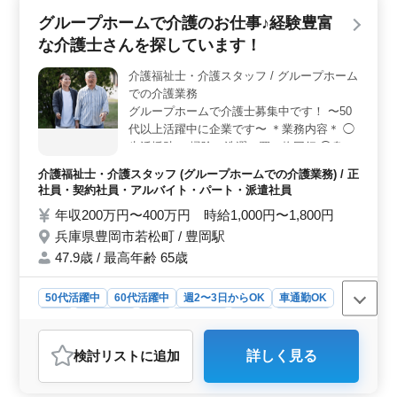
ら、業務に取り組んでいます。 ＜車通勤可能でアク
グループホームで介護のお仕事♪経験豊富
セス良好＞ 鳥取駅から車での通勤が可能であり、通勤
な介護士さんを探しています！
手当も支給されます。また、車での通勤が難しい方にも
鳥取駅からの徒歩圏内に位置しており、アクセスが便利
介護福祉士・介護スタッフ / グループホーム
です。働く環境において、交通の利便性が確保されてい
での介護業務
ます。 ＜多彩な業務内容＞ 医療事務の業務に加
え、受付や会計、電話対応、カルテやレセプトの作成、
グループホームで介護士募集中です！ 〜50
介護保険請求業務、診療補助など、多岐にわたる業務を
代以上活躍中に企業です〜 ＊業務内容＊ ◯
担当しています。これまでの経験を活かし、幅広い業務
生活援助 ・掃除、洗濯、買い物同行 ◯身体
に携わることができる環境です。
介助 ・食事や入浴、排泄などの介助 ◯入居
介護福祉士・介護スタッフ (グループホームでの介護業務) / 正
者の健康管理 ◯レクリエーション ◯ケアプ
社員・契約社員・アルバイト・パート・派遣社員
ランの作成 など ＊備考＊ ◯社会保険完備
年収200万円〜400万円 時給1,000円〜1,800円
◯交通費支給 ◯長期勤務可能 ◯駅チカ ◯車
兵庫県豊岡市若松町 / 豊岡駅
通勤可能 経験豊富な人材を探しています！
まずはお気軽にお問い合わせください！
47.9歳 / 最高年齢 65歳
50代活躍中
60代活躍中
週2〜3日からOK
車通勤OK
駅近
週休2日制
長期
女性歓迎
正社員
契約社員
派遣社員
アルバイト・パート
介護福祉士・介護スタッフ
検討リスト
に追加
詳しく見る
おすすめポイント
＜経験豊富な介護士を求めて＞ 兵庫県豊岡市若松町の