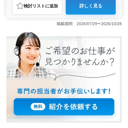
検討リスト
に追加
詳しく見る
おすすめポイント
＜年間休日と就業条件＞ この求人は年間休日が120日あ
り、週3〜5日の勤務が可能です。長期的な勤務を希望す
掲載期間 2026/07/29〜2026/10/28
る方にとって、プライベートの時間を大切にしながら仕
事を続けることができる点で魅力的です。 ＜多様な
雇用形態＞ 正社員、契約社員、アルバイト・パートと
しての勤務が選べるため、ライフスタイルやキャリアプ
ランに合わせて雇用形態を選択できます。特に中高年の
方々が活躍中であり、経験豊富な看護師を募集していま
す。 ＜福利厚生とアクセスの良さ＞ 福利厚生が充
実しており、雇用保険や健康保険などの社会保険完備で
す。また、車通勤が可能であり、交通の便も良好です。
通勤の負担を軽減し、仕事と生活のバランスも取りやす
いです。