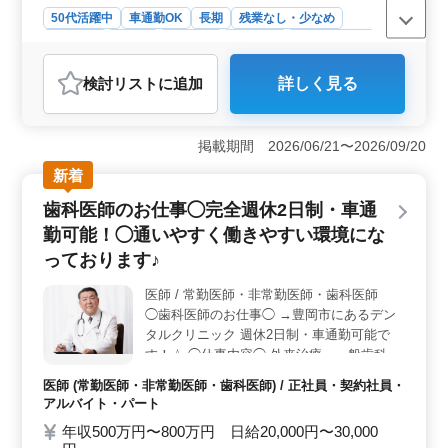
クや自動車検査員が、 大活躍している企業
50代活躍中
車通勤OK
長期
残業なし・少なめ
です！ 今こそ、培ってきたご経験を活かし
男性歓迎
正社員
契約社員
派遣社員
自動車整備士
てみませんか？ ぜひご応募お待ちしていま
す♪♪
おすすめポイント
検討リスト
に追加
詳しく見る
＜中高年活躍＞ 中高年活躍中のベテランメカニックが
活躍中。 年齢に関係なく、豊富な経験を持つ方が活躍
できる職場。 ＜社保完備＞ 安心して働ける環境
掲載期間 2026/06/21〜2026/09/20
で、社会保険完備。 福利厚生面も充実しておりま
す。 ＜車通勤OK＞ 無料駐車場完備で、車での通勤
新着
も可能。快適な通勤環境です。
歯科医師のお仕事◯完全週休2日制・車通
勤可能！◯通いやすく働きやすい環境にな
っております♪
医師 / 常勤医師・非常勤医師・歯科医師
◯歯科医師のお仕事◯ →豊岡市にあるデン
タルクリニック 週休2日制・車通勤可能で
す！☆ ◯仕事内容◯ 外来治療・一般歯科業
務全般を担当【保険診療中心】 ＼一般歯
医師 (常勤医師・非常勤医師・歯科医師) / 正社員・契約社員・
科・小児歯科／ ＊歯や歯周病の治療 ＊予防
アルバイト・パート
歯科 ＊口腔ケアや審美歯科 ＊歯列矯正 ＊歯
年収500万円〜800万円 日給20,000円〜30,000
科検診 ◯ポイント◯ ＊訪問診療なし(一部あ