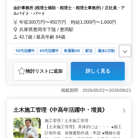
ど) ・税務調査立会に関する業務指導 ・その
会計事務所 (税理士補助・税理士・税理士事務所) / 正社員・ア
他税務コンサルティング 週3日からの勤務可
ルバイト・パート
能です 開業税理士の方も歓迎です
年収300万円〜450万円 時給1,000円〜1,600円
兵庫県豊岡市下陰 / 豊岡駅
42.7歳 / 最高年齢 64歳
50代活躍中
60代活躍中
車通勤OK
駅近
週休2日制
長期
残業なし・少なめ
男性歓迎
正社員
アルバイト・パート
会計事務所
検討リスト
に追加
詳しく見る
おすすめポイント
＜業務内容の魅力＞ 税務申告書のチェックや税務調査
立会に関する業務指導など、税理士補助業務をおまか
掲載期間 2026/05/22〜2026/08/21
せ。業務を通じて、培ってきたスキル・知識を発揮でき
ます。 ＜勤務条件＞ 週3日からの勤務も可能で、パ
ート勤務も可。駅近で、車通勤も可能で、残業少なめ。
土木施工管理《中高年活躍中・増員》
中高年も活躍中の職場です。 ＜資格を活かす＞ 税
理士資格が必要で、会計事務所での経験は問われませ
施工管理 / 土木施工管理
ん。開業税理士の方も歓迎です。
【土木施工管理】 具体的には・・・ ●施工
計画作成、各種書類作成・申請 ●機械や資