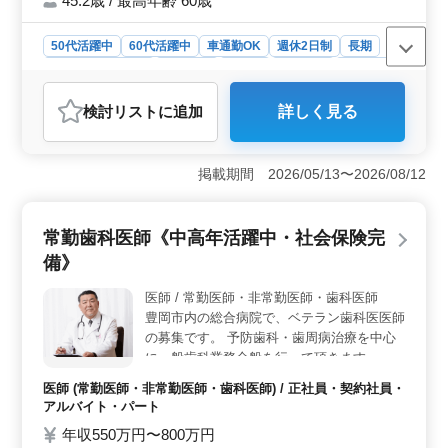
45.2歳 / 最高年齢 60歳
50代活躍中
60代活躍中
車通勤OK
週休2日制
長期
残業なし・少なめ
男性歓迎
正社員
契約社員
派遣社員
建設コンサルタント
検討リスト
に追加
詳しく見る
おすすめポイント
＜経験豊富な人材募集＞ 技術士・RCCM(鋼構造及びコ
ンクリート)の資格を持ち、土木施工管理や発注者支援業
掲載期間 2026/05/13〜2026/08/12
務で10年以上の経験を持つ中高年の方を求めています。
豊富な経験を活かし、新たな挑戦に取り組むチャンスが
提供されています。豊岡市の建設コンサルタント業界で
常勤歯科医師《中高年活躍中・社会保険完
のキャリアを築くことができます。 ＜安定した働き
備》
方＞ 週休2日制や残業が少なめで、長期の雇用が見込ま
れます。また、交通費は全額支給されるため、通勤にか
医師 / 常勤医師・非常勤医師・歯科医師
かる負担が軽減されます。これにより、安定した働き方
豊岡市内の総合病院で、ベテラン歯科医医師
が実現可能です。さらに、雇用や労災、健康、厚生など
の福利厚生も整っています。 ＜中高年の活躍推進
の募集です。 予防歯科・歯周病治療を中心
＞ 50代以上の方々の積極的な採用を行っており、中高
に一般歯科業務全般を行って頂きます。 週
年の経験と知識を活かした活躍が期待されます。また、
2〜3日勤務希望の方大歓迎ですが週5日、1
医師 (常勤医師・非常勤医師・歯科医師) / 正社員・契約社員・
平均年齢が45.2歳と、経験豊富な方々が多く在籍してお
日8時間程度勤務可能な常勤希望の方も歓迎
アルバイト・パート
り、経験を共有しながら成長できる環境が整っていま
です。 〜業務内容〜(保険診療中心)〜 ☆歯
す。
年収550万円〜800万円
周病治療 ☆予防歯科 ・虫歯、歯周病検診、