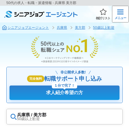
50代の求人・転職・派遣情報 - 兵庫県 美方郡
メニュー
検討リスト
シニアジョブエージェント
兵庫県
美方郡
50歳以上歓迎
非公開求人多数!
転職サポート申し込み
完全無料
１分で完了！
求人紹介希望の方
兵庫県 / 美方郡
50歳以上歓迎