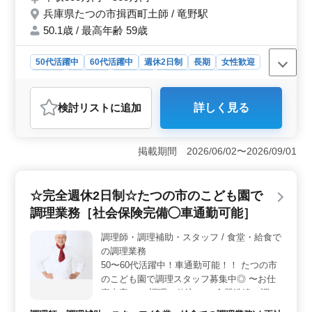
兵庫県たつの市揖西町土師 / 竜野駅
50.1歳 / 最高年齢 59歳
50代活躍中
60代活躍中
週休2日制
長期
女性歓迎
正社員
契約社員
派遣社員
アルバイト・パート
社労士事務所
検討リスト
に追加
詳しく見る
おすすめポイント
＜シニア層の活躍の場＞ この求人の特長は、50代60代
の経験豊かな社労士を大募集している点です。シニア層
掲載期間 2026/06/02〜2026/09/01
が自身の豊富な経験を存分に活かし、新たな挑戦ができ
る理想的な環境が整っています。長年の経験が評価さ
れ、専門性を最大限に発揮できる場です。 ＜充実の
☆完全週休2日制☆たつの市のこども園で
業務内容＞ 社労士事務所経験6ヶ月以上を求め、幅広い
調理業務［社会保険完備◯車通勤可能］
業務に携わることができます。助成金業務、労務トラブ
ル相談、就業規則作成、人事評価制度など多岐にわた
調理師・調理補助・スタッフ / 食堂・給食で
り、スキル向上が期待できます。仕事において成長と充
の調理業務
実感を実感できる環境が整っています。 ＜働きやす
い環境＞ 週休2日制で、土日祝が休みとなっており、働
50〜60代活躍中！車通勤可能！！ たつの市
きやすいスケジュールが確保されています。また、残業
のこども園で調理スタッフ募集中◎ 〜お仕
時間も月10時間程度で、仕事と生活のバランスが大切に
事内容〜 ・調理・仕込み ・食器洗浄・調理
されています。
補助 ＊＊備考＊＊ ・週休2日制 ・社会保険