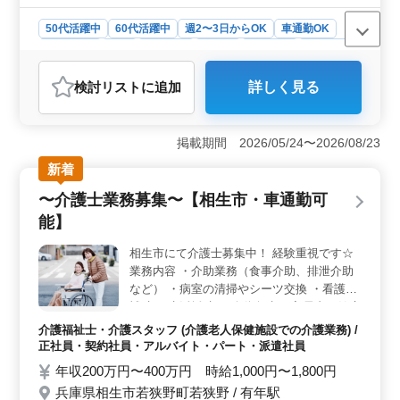
50代活躍中
60代活躍中
週2〜3日からOK
車通勤OK
週休2日制
長期
女性歓迎
正社員
契約社員
派遣社員
アルバイト・パート
介護福祉士・介護スタッフ
検討リスト
に追加
詳しく見る
おすすめポイント
＜経験豊富な介護士を求めるグループホーム＞ 生活援
助や外出援助、そして食事や入浴などの介助など様々な
掲載期間 2026/05/24〜2026/08/23
業務を通じて入居者の方々のサポートを行います。社会
新着
保険完備や交通費支給など待遇面も充実しており、明る
く元気な方々を歓迎しています。 ＜働きやすさをサ
〜介護士業務募集〜【相生市・車通勤可
ポート＞ 当施設では社会保険完備や交通費支給、そし
能】
て長期勤務が可能です。また車通勤も可能であり、柔軟
な働き方が実現できます。50代以上の介護士さんも多数
相生市にて介護士募集中！ 経験重視です☆
活躍中で経験豊富な方々のご応募をお待ちしていま
業務内容 ・介助業務（食事介助、排泄介助
す。 ＜求める人材＞ ヘルパー2級以上の資格と介護
経験1年以上をお持ちの方を歓迎します。給与面も年収
など） ・病室の清掃やシーツ交換 ・看護師
200万円〜400万円、時給1,000円〜1,800円と魅力的で
補助 ・生活援助 ・移動介助 ・入居者の健康
す。明るく元気な方で入居者の方々とのコミュニケーシ
管理 ・身体機能の維持・回復サポート ・介
介護福祉士・介護スタッフ (介護老人保健施設での介護業務) /
ョンを大切にできる方々のご応募をお待ちしています。
護記録作成 備考 ＊シフト制(週3日以上相談
正社員・契約社員・アルバイト・パート・派遣社員
可能) ＊交通費実費支給 ＊日勤のみ応相談
年収200万円〜400万円 時給1,000円〜1,800円
60代活躍中◎ まずはお気軽にお問い合わせ
兵庫県相生市若狭野町若狭野 / 有年駅
ください！