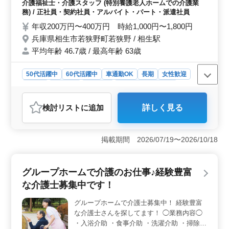
介護福祉士・介護スタッフ (特別養護老人ホームでの介護業
スキルを磨きたい方にピッタリの環境です。やる気のあ
の健康管理 ・身体機能の維持・回復サポー
務) / 正社員・契約社員・アルバイト・パート・派遣社員
る方のご応募をお待ちしています！
ト ・介護記録作成 ・レクリエーションの実
年収200万円〜400万円 時給1,000円〜1,800円
施 等 ＊シフト制(週3日以上相談可能) ＊資
兵庫県相生市若狭野町若狭野 / 相生駅
格手当あり ＊制服支給 ＊車通勤可能 特養で
平均年齢 46.7歳 / 最高年齢 63歳
の経験がなくても応募可能！〈介護業務経験
必須〉 皆様のご応募をお待ちしております♪
50代活躍中
60代活躍中
車通勤OK
長期
女性歓迎
正社員
契約社員
派遣社員
アルバイト・パート
介護福祉士・介護スタッフ
検討リスト
に追加
詳しく見る
おすすめポイント
＜特別養護老人ホームでの介護スタッフ募集＞ 兵庫県
相生市若狭野町若狭野に位置する特別養護老人ホームで
掲載期間 2026/07/19〜2026/10/18
は介護スタッフを募集しています。食事介助や入浴介
助、生活援助などの介護業務を通じて入居者の方々の安
心と快適な生活を支えます。 ＜業務内容＞ 排泄介
グループホームで介護のお仕事♪経験豊富
助や身体機能の維持・回復サポートなど入居者の方々の
な介護士募集中です！
日常生活に密着した介護業務を行います。またレクリエ
ーションの実施や介護記録の作成などチームでの連携を
グループホームで介護士募集中！ 経験豊富
大切にしながら業務に取り組みます。 ＜待遇・特典
な介護士さんを探してます！ ◯業務内容◯
＞ シフト制度の柔軟性や車通勤可能な環境、資格手当
の支給など働きやすい環境が整っています。特養での経
・入浴介助 ・食事介助 ・洗濯介助 ・掃除介