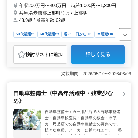
60代採用実績あり やりがいのある仕事なの
年収200万円〜400万円 時給1,000円〜1,800円
で向上心のある方必見のお仕事です☆ミ 皆
兵庫県赤穂郡上郡町竹万 / 上郡駅
様のご応募是非お待ちしています♪
48.9歳 / 最高年齢 62歳
50代活躍中
60代活躍中
週2〜3日からOK
車通勤OK
駅近
週休2日制
長期
女性歓迎
正社員
契約社員
派遣社員
アルバイト・パート
介護福祉士・介護スタッフ
検討リスト
に追加
詳しく見る
おすすめポイント
＜魅力的な求人のポイント＞ アットホームな環境での
お仕事が可能です。有料老人ホームでの介護業務で入居
掲載期間 2026/05/10〜2026/08/09
者の生活支援や見守りなど、やりがいのある業務が待っ
ています。駅徒歩10分圏内の便利な立地で通勤もストレ
スフリーです。 ＜働きやすい環境＞ 駅チカでアク
自動車整備士《中高年活躍中・残業少な
セス便利です。週2〜3日からの勤務も可能でライフスタ
め》
イルに合わせて働けます。女性、50代、60代も活躍中で
多様な世代が活躍できる職場です。福利厚生も充実して
自動車整備士 / カー用品店での自動車整備
おり、安心して働けます。 ＜やりがいのある仕事
士・自動車検査員・自動車の板金・塗装
＞ 入居者の介護や生活支援を通じて、やりがいを感じ
られるお仕事です。向上心のある方にとって必見の求人
カー用品店での自動車整備士の募集です。
です。未経験者でも積極的に採用されており、スキルア
様々な車種、メーカーに携われます。 ・整
ップを目指せる環境が整っています。
備全般車検 ・定期点検 ・一般修理等 ・自動