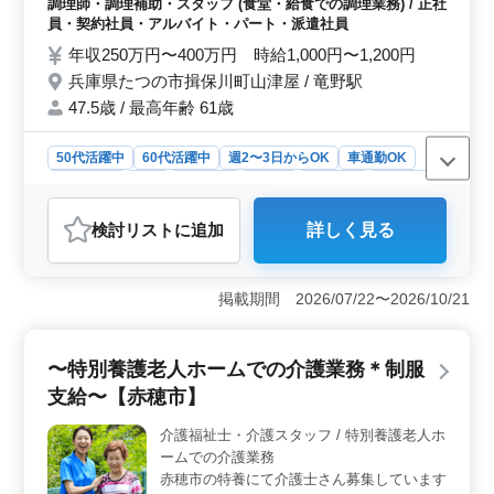
調理師・調理補助・スタッフ (食堂・給食での調理業務) / 正社
完備 ・50代、60代の採用実績あり ・車通勤
員・契約社員・アルバイト・パート・派遣社員
可！ 皆様からのご応募お待ちしております♪
年収250万円〜400万円 時給1,000円〜1,200円
兵庫県たつの市揖保川町山津屋 / 竜野駅
47.5歳 / 最高年齢 61歳
50代活躍中
60代活躍中
週2〜3日からOK
車通勤OK
週休2日制
長期
女性歓迎
正社員
契約社員
派遣社員
アルバイト・パート
調理師・調理補助・スタッフ
検討リスト
に追加
詳しく見る
おすすめポイント
＜働きやすい環境＞ 週休2日制で、仕事とプライベート
のバランスが取りやすく、車通勤可能で通勤ストレスを
掲載期間 2026/07/22〜2026/10/21
軽減できます。 ＜安心の待遇＞ 社会保険完備で、
福利厚生面も充実しております。年収280万円〜380万
円、時給1,000円〜1,200円の給与です。 ＜多様な世
〜特別養護老人ホームでの介護業務＊制服
代の活躍＞ 50〜60代の方も活躍中で、年齢に関係なく
支給〜【赤穂市】
働ける環境です。 安心して勤務できます。
介護福祉士・介護スタッフ / 特別養護老人ホ
ームでの介護業務
赤穂市の特養にて介護士さん募集しています