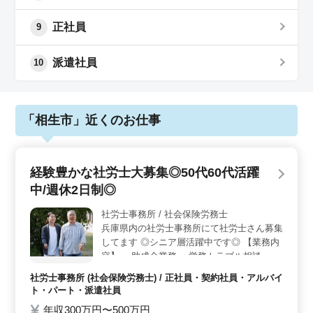
正社員
9
派遣社員
10
「相生市」近くのお仕事
経験豊かな社労士大募集◎50代60代活躍
中/週休2日制◎
社労士事務所 / 社会保険労務士
兵庫県内の社労士事務所にて社労士さん募集
してます ◎シニア層活躍中です◎ 【業務内
容】 ・助成金業務 ・労務トラブル相談 ・就
業規則作成 ・人事評価制度 等 ＊備考＊ ・
社労士事務所 (社会保険労務士) / 正社員・契約社員・アルバイ
社会保険完備 ・50代以上新規採用実績あり
ト・パート・派遣社員
皆様のご応募お待ちしております！
年収300万円〜500万円