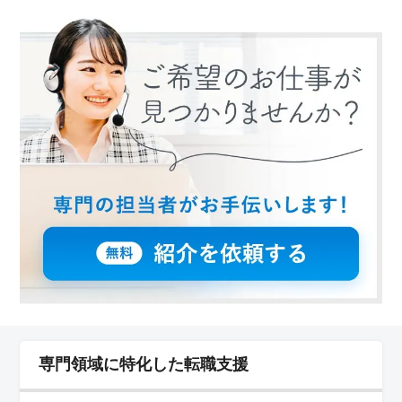
方を募集しています。播州赤穂駅から近く、駅からの通
勤がスムーズです。仕事とプライベートの両立がしやす
い環境で、充実した毎日を送りませんか。 ＜多彩な
業務内容＞ 社会保険手続きや給与計算、労務トラブル
対応など、幅広い業務を担当します。また、人材育成相
談や助成金業務など、多岐にわたる業務に携わることが
できます。経験を活かしてさらにスキルアップを目指し
ませんか。 ＜シニア層の活躍支援＞ 50代、60代の
方の採用実績があり、ベテラン層の活躍が期待されてい
ます。経験豊富な方々のご応募をお待ちしています。安
定した職場環境で、長く活躍していただける環境が整っ
ています。
専門領域に特化した転職支援