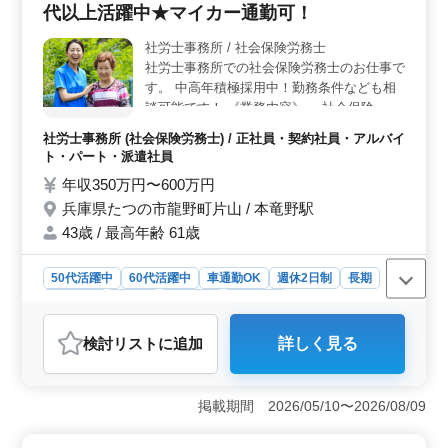
代以上活躍中★マイカー通勤可！
2日制、社会保険完備など福利厚生面も充実しておりま
す。
社労士事務所 / 社会保険労務士
社労士事務所での社会保険労務士のお仕事で
す。 中高年積極採用中！勤務条件なども相
談可能です！ 《業務内容》 ・社会保険、労
働保険の手続き ・給与計算 ・助成金 ・評価
社労士事務所 (社会保険労務士) / 正社員・契約社員・アルバイ
制度 等 【備考】 ◎50代以上活躍中企業 ◎
ト・パート・派遣社員
交通費支給 ◎マイカー通勤可 お客様第一の
年収350万円〜600万円
地域密着企業です◎ 是非今までの経験を生
兵庫県たつの市龍野町片山 / 本竜野駅
かしてください！
43歳 / 最高年齢 61歳
50代活躍中
60代活躍中
車通勤OK
週休2日制
長期
女性歓迎
正社員
契約社員
派遣社員
アルバイト・パート
社労士事務所
検討リスト
に追加
詳しく見る
おすすめポイント
＜地域密着・中高年積極採用＞ 50代以上が活躍中！地
域密着の企業で社会保険労務士を募集。給与計算、助成
掲載期間 2026/05/10〜2026/08/09
金、評価制度などの業務に携わりながら、地元の方々に
サポートを提供しています。地域への貢献度が高く、働