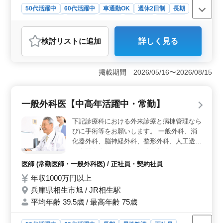
50代活躍中
60代活躍中
車通勤OK
週休2日制
長期
寮・社宅あり
男性歓迎
正社員
契約社員
派遣社員
建設コンサルタント
検討リスト
に追加
詳しく見る
おすすめポイント
＜募集概要＞ 兵庫県相生市陸本町において、建設コン
サルティング企業が発注者支援業務に携わる人材を積極
掲載期間 2026/05/16〜2026/08/15
的に募集しています。関西エリア全域の案件に関わり、
豊富な経験を持つ中高年の方々が活躍する環境で
す。 ＜応募条件と待遇＞ 募集条件として、1級土木
一般外科医【中高年活躍中・常勤】
施工管理技士の資格をお持ちの方や、土木施工管理業務
または発注者支援業務の経験が6年以上ある方を求めてい
下記診療科における外来診療と病棟管理なら
ます。車通勤や単身用宿舎の完備、週休2日制などの待遇
びに手術等をお願いします。 一般外科、消
も整っています。 ＜業務内容と資格歓迎＞ 主な業
化器外科、脳神経外科、整形外科、人工透析
務は発注者支援業務で、工事監督支援業務や工事管理、
※夜間当直は月1～4回程度を想定しており
CAD操作などが含まれます。1級土木施工管理技士の有資
ますが、頻度等はご相談に応じます。
格者や技術士、RCCM資格をお持ちの方を歓迎していま
医師 (常勤医師・一般外科医) / 正社員・契約社員
す。
年収1000万円以上
兵庫県相生市旭 / JR相生駅
平均年齢 39.5歳 / 最高年齢 75歳