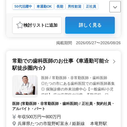
50代活躍中
車通勤OK
長期
男性歓迎
正社員
契約社員
派遣社員
おすすめポイント
検討リスト
に追加
詳しく見る
＜中高年活躍中のトラック整備のプロフェッショナル
＞ 大型・トラック整備士を募集しています。整備、修
理、点検、バッテリー、配線修理などの業務を担当し、
掲載期間 2026/05/27〜2026/08/26
中途入社者が多数活躍している馴染みやすい環境が整っ
ています。50代の経験者も歓迎され、自動車整備10年以
上の経験を持つ方を求めています。 ＜経験豊富な中
常勤での歯科医師のお仕事《車通勤可能☆
高年層の活躍と中途入社のサポート＞ 中途入社が積極
的に採用され、馴染みやすい環境が整っています。中高
駅徒歩圏内☆》
年の経験者が多く、その豊富な経験を活かして仕事に取
り組むことが期待されています。50代の方も歓迎され、
医師 / 常勤医師・非常勤医師・歯科医師
経験を積んだ方が新しいステージで活躍できます。
◎たつの市にある歯科医院での歯科医師募集
＜柔軟な雇用形態と充実の給与待遇＞ 正社員、契約社
◎ 保険診療の外来治療中心【一般歯科/小児
員、派遣社員といった柔軟な雇用形態が用意されていま
歯科】 歯や歯周病の治療、予防歯科、口腔
す。給与は年収360万〜520万円と高水準で、通勤手当や
ケアや審美歯科、歯列矯正、歯科検診のお仕
医師 (常勤医師・非常勤医師・歯科医師) / 正社員・契約社員・
交通費も支給されています。これにより、経済的な安心
事をして頂きます☆ 《勤務時間帯相談可
アルバイト・パート
感と柔軟性が確保されています。
能・現在シニアも活躍中・交通費全額支給・
年収500万円〜800万円
車通勤可能・駅から徒歩7分圏内》 50代・60
兵庫県たつの市龍野町富永 / 姫新線 本竜野駅
代のベテランの方歓迎♪ 年齢よりも経験のあ