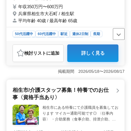
・顧客、関係行政への訪問 ・来客対応、電
年収350万円〜600万円
話対応、湯茶接待等の付帯業務 等 〜備考〜
兵庫県相生市大石町 / 相生駅
＊週休2日 ＊社会保障完備 ＊50代以上活躍
平均年齢 40歳 / 最高年齢 65歳
中 様々なことに積極的に行動できる方求め
ています！！ ぜひご応募お待ちしています
♫
50代活躍中
60代活躍中
駅近
週休2日制
長期
女性歓迎
正社員
契約社員
派遣社員
アルバイト・パート
社労士事務所
検討リスト
に追加
詳しく見る
おすすめポイント
＜アットホームな環境＞ 50代からでも活躍できるアッ
トホームな事務所です。経験よりも人柄を大切にし、あ
掲載期間 2026/05/18〜2026/08/17
たたかい雰囲気の社労士事務所でのお仕事です。週休2日
制で、社会保障も完備しています。50代以上の方も積極
的に採用中です。経験者だけでなく、柔軟な対応ができ
相生市/介護スタッフ募集！特養でのお仕
る方をお待ちしています。 ＜業務内容＞ 幅広い社
事〈資格手当あり〉
労士業務をお任せします。労働社会保険諸法令に基づく
書類の作成・申請、給与計算業務、諸規則作成など様々
相生市にある特養にて介護職員を募集してお
な業務があります。顧客への訪問や電話対応もあり、コ
ります マイカー通勤可能です◎ 〈仕事内
ミュニケーションスキルが活かせます。多岐にわたる業
務で、やりがいを感じられるポジションです。 ＜や
容〉 ・介助業務（食事介助、排泄介助、入
る気ある方歓迎＞ 柔軟性があり、様々な業務に積極的
浴介助など） ・居室の清掃やシーツ交換 ・
に取り組める方を求めています。幅広い業務に挑戦し、
看護師補助 ・生活援助 ・移動介助 ・入居者