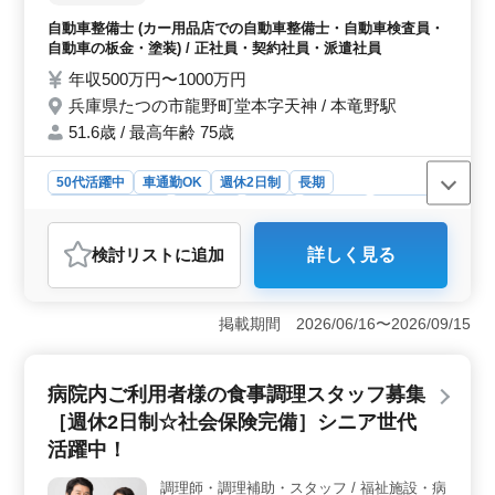
車電装品の修理、取り付け ＊メカニック経
自動車整備士 (カー用品店での自動車整備士・自動車検査員・
験のある歓迎致します！ ＊ベテランシニア
自動車の板金・塗装) / 正社員・契約社員・派遣社員
層も活躍してます！
年収500万円〜1000万円
兵庫県たつの市龍野町堂本字天神 / 本竜野駅
51.6歳 / 最高年齢 75歳
50代活躍中
車通勤OK
週休2日制
長期
残業なし・少なめ
男性歓迎
正社員
契約社員
派遣社員
自動車整備士
検討リスト
に追加
詳しく見る
おすすめポイント
＜安定した勤務環境＞ 兵庫県たつの市龍野町堂本字天
神で、自動車整備士の募集があります。中高年の方々が
掲載期間 2026/06/16〜2026/09/15
活躍しており、残業は少なめで長期的な雇用を提供して
います。幅広い車種やメーカーに携われるため、技術の
幅を広げることができます。 ＜技術や経験を活かせ
病院内ご利用者様の食事調理スタッフ募集
る職場＞ 3級自動車整備士以上の資格と5年以上の経験
［週休2日制☆社会保険完備］シニア世代
が必要ですが、メカニック経験がある方なら歓迎されま
す。本竜野駅からのアクセスも良好で、車での通勤も可
活躍中！
能です。 ＜充実の福利厚生＞ 年収は400万円から
520万円で、通勤手当は全額支給されます。賞与も年2回
調理師・調理補助・スタッフ / 福祉施設・病