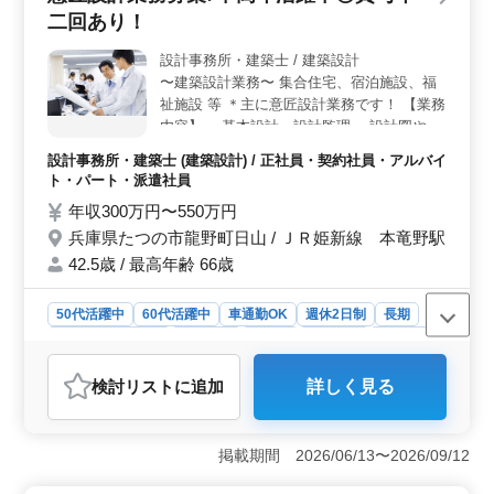
西町小神で、本竜野駅から車で通勤可能です。通勤手当
二回あり！
が支給され、マイカー通勤ができるため、自分のペース
で通勤できる環境が整っています。 ＜充実の給与と
設計事務所・建築士 / 建築設計
福利厚生＞ 給与は月給20万円から50万円で、通勤手当
〜建築設計業務〜 集合住宅、宿泊施設、福
が最大15,000円まで支給されます。年2回の賞与や退職金
祉施設 等 ＊主に意匠設計業務です！ 【業務
制度、退職金共済の加入があり、安心して働ける福利厚
内容】 ・基本設計、設計監理 ・設計図や施
生が整っています。
工図、施工計画書のチェック ・工事全般の
設計事務所・建築士 (建築設計) / 正社員・契約社員・アルバイ
確認作業 等 ・打ち合わせ、現場調査業務 ・
ト・パート・派遣社員
CAD操作あり ＊50代以上建築設計業務経験
年収300万円〜550万円
者急募/条件面優遇いたします ＊1級建築士
兵庫県たつの市龍野町日山 / ＪＲ姫新線 本竜野駅
保有者お気軽にお問い合わせ下さい ご応募
お待ちしております
42.5歳 / 最高年齢 66歳
50代活躍中
60代活躍中
車通勤OK
週休2日制
長期
残業なし・少なめ
女性歓迎
正社員
契約社員
派遣社員
アルバイト・パート
設計事務所・建築士
検討リスト
に追加
詳しく見る
おすすめポイント
＜経験者歓迎の理由＞ 50代以上の建築設計業務経験者
を積極的に求めています。豊富な経験を活かし、チーム
掲載期間 2026/06/13〜2026/09/12
に貢献できる環境が整っています。また、1級建築士保有
者も歓迎されており、専門知識を活かした設計業務に携