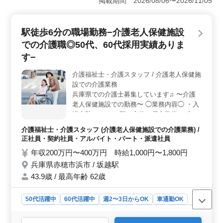
掲載期間 2026/08/06〜2026/11/05
ることでより効率的なプロジェクト推進が可能で
す。 ＜安定の収入＞ 年収550万円〜650万円という
高水準の給与体系が整っています。さらに、通勤手当の
駅徒歩6分の職場勤務−介護老人保健施設
全額支給や福利厚生の充実も魅力です。安定した収入と
福利厚生が、生活の安心感を提供します。 ＜働きや
での介護職◎50代、60代採用実績ありま
すい環境＞ 週休2日制で、土日祝休み。さらに、GW休
す−
暇や年末年始もしっかり取得できます。社用車支給や
寮・社宅の完備など、快適な職場環境が整っています。
介護福祉士・介護スタッフ / 介護老人保健施
長期的なキャリアプランを描きながら、バランスの取れ
設での介護業務
た生活を送ることができます。
兵庫県での介護士募集しています♫ 〜介護
老人保健施設での勤務〜 ◯業務内容◯ ・入
浴介助 ・リネン類の交換、昼食準備 ・食事
介助 ・レクリエーション ・リハビリ介助 ・
介護福祉士・介護スタッフ (介護老人保健施設での介護業務) /
業務の引継ぎ 等 ◯企業の特徴◯ ・駅徒歩10
正社員・契約社員・アルバイト・パート・派遣社員
分圏内 ・社会保険完備 経験20年以上の方即
年収200万円〜400万円 時給1,000円〜1,800円
戦力です！！ 皆様の応募お待ちしてます
兵庫県赤穂市浜市 / 坂越駅
★☆
43.9歳 / 最高年齢 62歳
50代活躍中
60代活躍中
週2〜3日からOK
車通勤OK
週休2日制
長期
女性歓迎
正社員
契約社員
派遣社員
アルバイト・パート
介護福祉士・介護スタッフ