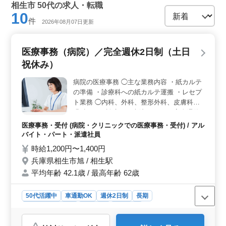
相生市 50代の求人・転職
10
件
2026年08月07日更新
医療事務（病院）／完全週休2日制（土日
祝休み）
病院の医療事務 ◯主な業務内容 ・紙カルテ
の準備 ・診療科への紙カルテ運搬 ・レセプ
ト業務 ◯内科、外科、整形外科、皮膚科、
眼科などを診療する病院です。 ＊完全週休2
日制（土日祝休み） ＊マイカー通勤OK（無
医療事務・受付 (病院・クリニックでの医療事務・受付) / アル
料駐車場完備） ＊交通費支給 ＊賞与あり こ
バイト・パート・派遣社員
れまで身につけてきたスキルをもとに活躍で
時給1,200円〜1,400円
きます！ シニアが長年の経験を活かして活
兵庫県相生市旭 / 相生駅
躍中の職場です！
平均年齢 42.1歳 / 最高年齢 62歳
50代活躍中
車通勤OK
週休2日制
長期
残業なし・少なめ
女性歓迎
派遣社員
アルバイト・パート
医療事務・受付