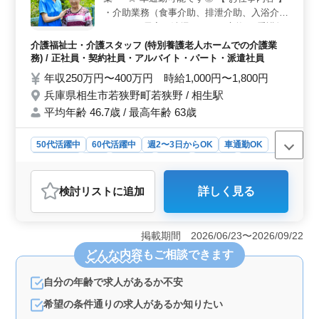
1,800円という給与水準は介護職としての価値をしっかり
・介助業務（食事介助、排泄介助、入浴介助
と評価しています。福利厚生も充実しており、週休2日シ
など） ・居室の清掃やシーツ交換 ・看護師
フト制や年末年始休暇など休息もしっかりと取れる環境
補助 ・身体機能の維持・回復サポート ・介
介護福祉士・介護スタッフ (特別養護老人ホームでの介護業
です。
護記録作成 ・レクリエーションの実施 等 【
務) / 正社員・契約社員・アルバイト・パート・派遣社員
備考 】 ＊資格手当あり◎ ＊車通勤可能 皆
年収250万円〜400万円 時給1,000円〜1,800円
様のご応募をお待ちしております♪
兵庫県相生市若狭野町若狭野 / 相生駅
平均年齢 46.7歳 / 最高年齢 63歳
50代活躍中
60代活躍中
週2〜3日からOK
車通勤OK
週休2日制
長期
女性歓迎
正社員
契約社員
派遣社員
アルバイト・パート
介護福祉士・介護スタッフ
検討リスト
に追加
詳しく見る
おすすめポイント
＜充実の介護業務＞ 食事介助、排泄介助、入浴介助な
ど、多彩な介助業務に携わります。看護師補助、身体機
掲載期間 2026/06/23〜2026/09/22
能の維持・回復サポート、介護記録作成、レクリエーシ
どんな内容
もご相談できます
ョン実施など、やりがいある業務が豊富です。 ＜資
格手当のサポート＞ 初任者研修以上の方を募集。 資
自分の年齢で求人があるか不安
格手当制度があり、スキルを持った方にはそれを評価す
る手当を支給します。モチベーションアップにつながり
希望の条件通りの求人があるか知りたい
ます。 ＜車通勤可能＞ 車通勤が可能で、アクセス