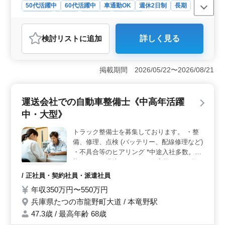
50代活躍中
60代活躍中
車通勤OK
週休2日制
長期
女性歓迎
正社員
契約社員
派遣社員
アルバイト・パート
社労士事務所
検討リスト
に追加
詳しく見る
おすすめポイント
＜増員によるベテラン募集＞ たつの市の社労士事務所
でのベテラン社労士増員募集中！経験を大切にし、介護
掲載期間 2026/05/22〜2026/08/21
事業に関する業務が中心です。車通勤可でアクセスも便
利です。年間休日120日で、福利厚生も充実しています。
50代以上の新規採用実績もあります。 ＜経験者歓迎
運送会社での自動車整備士《中高年活躍
＞ 社労士事務所経験6ヶ月以上の方、経験を活かしてス
中・大型》
キルアップしませんか？月10時間程度の残業なのでワー
クライフバランスも確保できます。アットホームな環境
トラック整備士を募集しております。 ・整
で、充実感のある仕事が待っています。 ＜介護事業
備、修理、点検 (バッテリー、配線修理など)
に携わるチャンス＞ 介護事業に関連する業務を手掛け
る機会が豊富です。アットホームな職場でスタッフ仲間
・不具合等のヒアリング *中途入社多数。馴
と共に働きやすい環境が整っています。給与は年収350万
染みやすい環境です。 *50代応募OK。経験
円〜600万円程度です。興味のある方お待ちしています。
者を求めています。
/ 正社員・契約社員・派遣社員
年収350万円〜550万円
兵庫県たつの市龍野町大道 / 本竜野駅
47.3歳 / 最高年齢 68歳