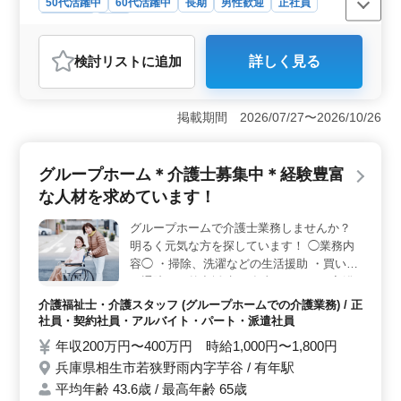
50代活躍中
60代活躍中
長期
男性歓迎
正社員
契約社員
医師
おすすめポイント
検討リスト
に追加
詳しく見る
＜業務内容の多様性＞ 一般外科、消化器外科、脳神経
外科、整形外科、人工透析など、多岐にわたる診療科目
をおまかせします。医師としてのスキルを幅広く活用
掲載期間 2026/07/27〜2026/10/26
し、専門性をさらに深める機会があります。 ＜当直
回数応相談＞ 勤務の際の夜間当直は月1～4回とされて
おり、その頻度や条件については相談に応じて調整が可
グループホーム＊介護士募集中＊経験豊富
能です。ライフスタイルや他の職務とのバランスを取り
ながら働くことができる柔軟性があります。 ＜勤務
な人材を求めています！
環境＞ 地域密着型の医療を提供する病院での勤務で
す。地元の医療ニーズに直接応え、やりがいも感じられ
グループホームで介護士業務しませんか？
ます。
明るく元気な方を探しています！ ◯業務内
容◯ ・掃除、洗濯などの生活援助 ・買い物
や通院など外出援助 ・食事、トイレ、入浴
などの介助 ・レクリエーション など ◯備考
介護福祉士・介護スタッフ (グループホームでの介護業務) / 正
◯ ・社会保険完備 ・交通費支給 ・長期勤務
社員・契約社員・アルバイト・パート・派遣社員
可能 ・車通勤可能 50代以上の介護士さん活
年収200万円〜400万円 時給1,000円〜1,800円
躍中です！ まずはお気軽にお問い合わせく
兵庫県相生市若狭野雨内字芋谷 / 有年駅
ださい！
平均年齢 43.6歳 / 最高年齢 65歳