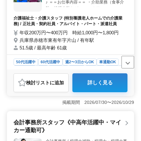
♪ ＝＝お仕事内容＝＝ ・介助業務（食事介
助、排泄介助など） ・レクリエーション ・
サービス利用者の家族との相談、助言 ＝＝
介護福祉士・介護スタッフ (特別養護老人ホームでの介護業
備考＝＝ ＊制服支給 ＊車通勤可能 皆様から
務) / 正社員・契約社員・アルバイト・パート・派遣社員
のご応募お待ちしております☆
年収200万円〜400万円 時給1,000円〜1,800円
兵庫県赤穂市東有年字片山 / 有年駅
51.5歳 / 最高年齢 61歳
50代活躍中
60代活躍中
週2〜3日からOK
車通勤OK
週休2日制
長期
女性歓迎
正社員
契約社員
派遣社員
アルバイト・パート
介護福祉士・介護スタッフ
検討リスト
に追加
詳しく見る
おすすめポイント
＜特別養護老人ホームでの勤務＞ この求人は特別養護
老人ホームでの介護業務です。 介護士資格を持つ方
掲載期間 2026/07/30〜2026/10/29
で、特別養護老人ホームでの経験や興味がある方におす
すめです。 ＜勤務条件＞ 求人は正社員、契約社
員、アルバイト・パート、派遣社員と様々な雇用形態を
会計事務所スタッフ《中高年活躍中・マイ
提供しており、週2〜3日からの勤務や週休2日制も可能で
カー通勤可》
す。車通勤も可能で、通勤手当が支給されます。 ＜
介護経験＞ この求人は、介護経験が1年以上ある方を募