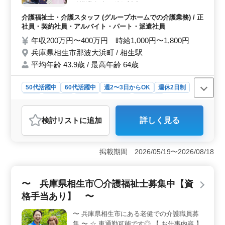
験がなくても介護業務経験がある方なら応募可能です。
助排泄介助 ・徘徊対応 ・レクリエーション
充実した福利厚生とともに介護のプロフェッショナルと
・リハビリサポート など ◯備考◯ ・社会保
介護福祉士・介護スタッフ (グループホームでの介護業務) / 正
して活躍しませんか。
険完備 ・交通費支給 ・長期勤務可能 皆様の
社員・契約社員・アルバイト・パート・派遣社員
ご応募お待ちしております！ まずはお気軽
年収200万円〜400万円 時給1,000円〜1,800円
にお問い合わせください！
兵庫県相生市那波大浜町 / 相生駅
平均年齢 43.9歳 / 最高年齢 64歳
50代活躍中
60代活躍中
週2〜3日からOK
週休2日制
長期
女性歓迎
正社員
契約社員
派遣社員
アルバイト・パート
介護福祉士・介護スタッフ
検討リスト
に追加
詳しく見る
おすすめポイント
＜働く環境＞ 兵庫県相生市那波大浜町に位置するグル
ープホームでの介護職募集です。働きやすい環境を整
掲載期間 2026/05/19〜2026/08/18
え、経験豊富な介護士の方々を歓迎しています。週2〜3
日からの勤務も可能で女性や50代・60代の方々も積極的
に活躍しています。 ＜やりがい＞ 入浴介助や食事
〜 兵庫県相生市◯介護福祉士募集中【資
介助、洗濯介助からリハビリサポートまで幅広い業務を
格手当あり】 〜
通じて利用者の方々の生活を支えることができます。社
会保険完備や交通費支給、長期勤務可能といった待遇も
〜 兵庫県相生市にある老健での介護職員募
あり、安心して働ける環境が整っています。 ＜給与
集 〜 ☆ 車通勤可能です◎ 【 お仕事内容 】
＆福利厚生＞ 年収200万円〜400万円、時給1,000円〜