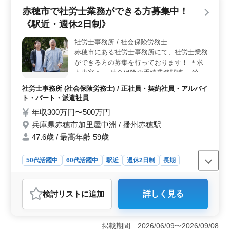
きやすさを実感できる職場です。 ＜マイカー通勤可
赤穂市で社労士業務ができる方募集中！
でアクセス便利＞ 本竜野駅近くの事務所でのお仕事で
《駅近・週休2日制》
す。マイカー通勤可でアクセスも便利です。交通費支給
もあり、通勤ストレスを低減できます。地域社会に根ざ
社労士事務所 / 社会保険労務士
した働き方を実現できる環境が整っています。 ＜経
赤穂市にある社労士事務所にて、社労士業務
験者優遇・働きやすい条件＞ 社労士事務所経験者優
遇。週5日、土日祝休みでオンオフのメリハリを大切に。
ができる方の募集を行っております！ ＊求
年収350万円〜600万円程度で、福利厚生も整っていま
人内容＊ ・社会保険の手続業務関連 ・給与
す。お客様に寄り添ったサービス提供が可能な、やりが
計算関連 ・雇用管理関連 ・人材育成相談 ・
社労士事務所 (社会保険労務士) / 正社員・契約社員・アルバイ
いのある職場です。
人材制度制定 ・労務トラブル対応 ・就業規
ト・パート・派遣社員
則作成 ・助成金業務 ◯備考◯ ・完全週休2
年収300万円〜500万円
日制 ・駅近 ・社会保険完備 ・50代、60代
兵庫県赤穂市加里屋中洲 / 播州赤穂駅
の採用実績あり 50代以上のベテラン層の採
用活動、積極的に行っております☆ 皆様を
47.6歳 / 最高年齢 59歳
サポートいたします！ ご応募下さい☆
50代活躍中
60代活躍中
駅近
週休2日制
長期
女性歓迎
正社員
契約社員
派遣社員
アルバイト・パート
社労士事務所
検討リスト
に追加
詳しく見る
おすすめポイント
＜駅近での働きやすさをアピール＞ 兵庫県赤穂市加里
屋中洲に位置する社労士事務所で、社労士業務ができる
掲載期間 2026/06/09〜2026/09/08