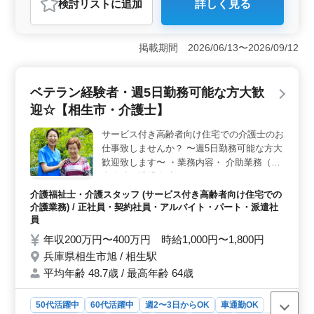
検討リスト
に追加
詳しく見る
おすすめポイント
＜これまでの経験を活かせる医療事務＞ 紙カルテの準
備や診療科への運搬、レセプト業務などを担当します。
掲載期間 2026/06/13〜2026/09/12
これまで培ってきたスキルや経験を活かして業務に取り
組めます。 ＜土日祝休みの完全週休2日制＞ 完全週
休2日制（土日祝休み）です。まとまった休日を確保で
ベテラン経験者・週5日勤務可能な方大歓
き、プライベートや家庭と両立しながら勤務できま
迎☆【相生市・介護士】
す。 ＜マイカー通勤OK・交通費支給＞ マイカー通
勤が可能で無料駐車場を利用できます。交通費支給もあ
サービス付き高齢者向け住宅での介護士のお
り、通勤の負担を抑えながら働けます。
仕事致しませんか？ 〜週5日勤務可能な方大
歓迎致します〜 ・業務内容・ 介助業務（食
事介助、排泄介助など） レクリエーション
リハビリテーションサポート 書類作成、書
介護福祉士・介護スタッフ (サービス付き高齢者向け住宅での
類整理 サービス利用者の家族との相談、助
介護業務) / 正社員・契約社員・アルバイト・パート・派遣社
言 等 ・ポイント・ 週2〜3日から可能◎ 車
員
通勤可能 ベテランさん大歓迎致します！ 皆
年収200万円〜400万円 時給1,000円〜1,800円
様のご応募お待ちしております！
兵庫県相生市旭 / 相生駅
平均年齢 48.7歳 / 最高年齢 64歳
50代活躍中
60代活躍中
週2〜3日からOK
車通勤OK