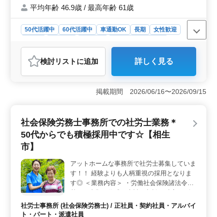
平均年齢 46.9歳 / 最高年齢 61歳
50代活躍中
60代活躍中
車通勤OK
長期
女性歓迎
正社員
契約社員
派遣社員
アルバイト・パート
介護福祉士・介護スタッフ
検討リスト
に追加
詳しく見る
おすすめポイント
＜経験重視の介護士求人＞ 経験を活かせる介護士求
人！ 食事介助や清掃、看護師補助など幅広い業務に携
掲載期間 2026/06/16〜2026/09/15
わり、介護スキルを磨けます。 ＜働きやすい環境
＞ 週3日以上相談可能なシフト制で働きやすさも◎ 充
実の福利厚生。交通費実費支給で通勤もスムーズ。資格
社会保険労務士事務所での社労士業務＊
取得支援あり。日勤のみの勤務も相談可能です。 ＜
50代からでも積極採用中です☆【相生
年齢不問のアットホームな雰囲気＞ 60代も活躍中！ア
ットホームな職場で働けます。健康管理や介護記録の作
市】
成など、やりがいある業務です。
アットホームな事務所で社労士募集していま
す！！ 経験よりも人柄重視の採用となりま
す◎ ＜業務内容＞ ・労働社会保険諸法令に
基づく書類の作成・申請、相談・助言 ・給
与計算業務 ・諸規則作成など 労務に関する
社労士事務所 (社会保険労務士) / 正社員・契約社員・アルバイ
相談、助言 ・書類、資料の整理 データ入力
ト・パート・派遣社員