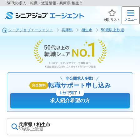
50代の求人・転職・派遣情報 - 兵庫県 相生市
メニュー
検討リスト
シニアジョブエージェント
兵庫県
相生市
50歳以上歓迎
非公開求人多数!
転職サポート申し込み
完全無料
１分で完了！
求人紹介希望の方
兵庫県 / 相生市
50歳以上歓迎