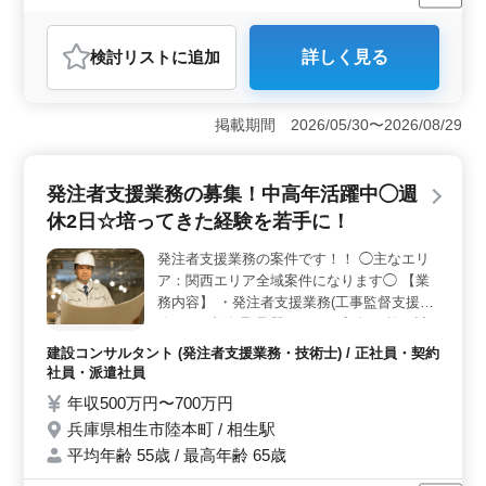
週休2日制
長期
女性歓迎
正社員
契約社員
派遣社員
アルバイト・パート
介護福祉士・介護スタッフ
検討リスト
に追加
詳しく見る
おすすめポイント
＜給与・福利厚生＞ 当施設では経験や資格に応じて年
収200万円から400万円までの幅広い給与体系を設けてい
掲載期間 2026/05/30〜2026/08/29
ます。交通費は実費支給され、福利厚生も充実してお
り、安定した収入と働きやすい環境が整っていま
す。 ＜勤務条件＞ 週2〜3日からの勤務が可能で週5
発注者支援業務の募集！中高年活躍中◯週
日勤務可能な方を特に歓迎しています。車通勤も可能で
休2日☆培ってきた経験を若手に！
柔軟なシフト制度があり、皆さまのライフスタイルに合
わせた働き方を実現します。経験を活かし、新たなキャ
発注者支援業務の案件です！！ ◯主なエリ
リアを築きたい方のご応募をお待ちしています。 ＜
ア：関西エリア全域案件になります◯ 【業
業務内容＞ 介助業務、レクリエーション、リハビリテ
ーションサポート、書類作成、サービス利用者の家族と
務内容】 ・発注者支援業務(工事監督支援業
の相談など多岐にわたる業務をお願いします。特にベテ
務) ・工事管理(品質・工程・安全)、施工計
ランの方々の経験や知識を活かしていただける環境です
画、積算、設計変更 ・現場での打ち合わ
建設コンサルタント (発注者支援業務・技術士) / 正社員・契約
ので大歓迎します。
せ、CAD操作あり ・図面の作製，修正 ・資
社員・派遣社員
料作成業務 ・その他関連業務 ◯歓迎致しま
年収500万円〜700万円
す◯ ・50代、60代経験者 ・1級土木施工管
兵庫県相生市陸本町 / 相生駅
理技士有資格者 ◎条件面優遇資格◎ ・技術
平均年齢 55歳 / 最高年齢 65歳
士(種類不問) ・RCCM(種類不問)