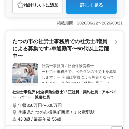
検討リスト
に追加
詳しく見る
おすすめポイント
＜アクセス良好＞ 駅徒歩6分の介護老人保健施設での勤
務！ マイカー通勤もOKで、通勤が便利で働きやすい環
掲載期間 2026/06/22〜2026/09/21
境が整っています。 ＜充実の業務内容＞ 入浴介助
から昼食の準備まで、幅広い介護業務があります。 経
験者は即戦力として活躍していただきます。20年以上の
たつの市の社労士事務所での社労士/増員
経験を持つ方も歓迎です。やりがいのある業務が魅力で
による募集です♪車通勤可〜50代以上活躍
す。 ＜働きやすい環境＞ 社会保険完備で福利厚生
も充実しております。週休2日制や年間休日111日と、休
中〜
日制度も整っております。
社労士事務所 / 社会保険労務士
ー社労士事務所で、ベテランの社労士を募集
します！ー 今回は増員による募集となって
おります。 年齢ではなく経験を重視してお
ります。 ＊お仕事内容＊ ・社会保険の手続
社労士事務所 (社会保険労務士) / 正社員・契約社員・アルバイ
業務関連 ・給与計算関連 ・雇用管理関連 ・
ト・パート・派遣社員
人材育成相談 ・人材制度制定 介護事業に関
年収350万円〜600万円
する業務が中心となります！ 車通勤可 年間
兵庫県たつの市揖保町西構 / ＪＲ竜野駅
休日120日 50代以上の新規採用実績有り！
ぜひご応募ください！
43.3歳 / 最高年齢 56歳