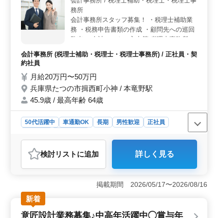
会計事務所 / 税理士補助・税理士・税理士事
集しています。経験を活かしたい方やスキルをさらに磨
務所
きたい方に適しています。
会計事務所スタッフ募集！ ・税理士補助業
務 ・税務申告書類の作成 ・顧問先への巡回
監査 ・会計ソフトの入力等 税理士事務所経
験者歓迎します！今までの経験を活かして下
会計事務所 (税理士補助・税理士・税理士事務所) / 正社員・契
さい。 ＊増員募集
約社員
月給20万円〜50万円
兵庫県たつの市揖西町小神 / 本竜野駅
45.9歳 / 最高年齢 64歳
50代活躍中
車通勤OK
長期
男性歓迎
正社員
契約社員
会計事務所
おすすめポイント
検討リスト
に追加
詳しく見る
＜経験者歓迎とスキルアップの機会＞ 本求人は税理士
事務所経験者を歓迎し、税理士科目の保有者には待遇が
あります。日商簿記2級以上の資格が必要で、税務申告書
掲載期間 2026/05/17〜2026/08/16
類の作成や巡回監査、会計ソフトの入力など様々な業務
に携わることが期待されます。増員募集のため、多様な
新着
経験を活かして最後の転職先に向いています。 ＜車
意匠設計業務募集♪中高年活躍中◯賞与年
通勤可で働きやすい環境＞ 勤務地は兵庫県たつの市揖