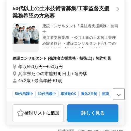
わるチャンスが広がります。 ＜働きやすさを重視
50代以上の土木技術者募集/工事監督支援
＞ 週休2日制や残業が少ない環境で、プライベートな時
業務希望の方急募
間を充実させることができます。さらに、交通費全額支
給や無料駐車場など、快適な通勤環境が整っています。
建設コンサルタント / 発注者支援業務・技術
賞与年二回の支給や社会保険完備など、待遇面も充実し
士
ています。 ＜建築設計の幅広い業務領域＞ 意匠設
計業務を主体としながら、集合住宅や宿泊施設、福祉施
発注者支援業務 ・公共工事の土木施工管理
設など様々なプロジェクトに携わることができます。
経験者歓迎 ・建設コンサルタント会社での
CAD操作を含む幅広い業務を通じて、設計のスキルを磨
経験者歓迎 【仕事内容】 ・発注者として工
きながら成長できる環境です。
事発注業務 ・的確に協力会社に指示確認を
建設コンサルタント (発注者支援業務・技術士) / 契約社員
する管理業務 ・請負工事の履行に必要とな
年収550万円〜650万円
る資料作成 ・施工状況の照会及び確認 ・工
事検査等への臨場 ・設計図書と工事現場の
兵庫県たつの市龍野町日山 / 竜野駅
確認 ※単身赴任可能な方！積極採用中！！
45.2歳 / 最高年齢 61歳
50代以上の技術者も活躍中です！
50代活躍中
60代活躍中
車通勤OK
週休2日制
長期
寮・社宅あり
男性歓迎
契約社員
建設コンサルタント
おすすめポイント
検討リスト
に追加
詳しく見る
＜経験者歓迎＞ 公共工事の施工管理や建設コンサルタ
ントでの経験者を積極採用しています。豊富な経験を持
つ方々が、発注者としての業務を支え、チームの力にな