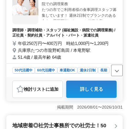
あり、雇用、労災、健康、厚生の福利厚生が整っていま
院での調理業務
す。安定した職場環境で、キャリアを積んでいきましょ
たつの市でご利用者様の食事調理スタッフ募
う。
集しています！ 週休2日制でブランクのある
方もご応募可能です！ 〜お仕事内容〜 ＊調
理 ＊調理補助 ＊盛り付け 〜ポイント！〜
調理師・調理補助・スタッフ (福祉施設・病院での調理業務) /
・週休2日制 ・社会保険完備 ・勤務時間応
正社員・契約社員・アルバイト・パート・派遣社員
相談 ・50代、60代の採用実績あり まずお気
年収250万円〜400万円 時給1,000円〜1,200円
軽にお問い合わせください♪
兵庫県たつの市龍野町島田 / 本竜野駅
51.4歳 / 最高年齢 64歳
50代活躍中
60代活躍中
車通勤OK
週休2日制
長期
女性歓迎
正社員
契約社員
派遣社員
アルバイト・パート
調理師・調理補助・スタッフ
検討リスト
に追加
詳しく見る
おすすめポイント
＜シニア世代活躍中＞ たつの市の病院で食事調理スタ
ッフ募集中。 シニア世代活躍中の職場で、安心のお仕
掲載期間 2026/08/01〜2026/10/31
事です。 ＜多彩な雇用形態＞ 正社員、契約社員、
アルバイト・パート、派遣社員と幅広い雇用形態から選
べます。ブランクのある方も歓迎します。 ＜調理経
地域密着◎社労士事務所での社労士！50
験者募集＞ 調理経験3年以上の方を募集します。 週休