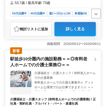
るベテランの方を募集しています＼＾＾／
53.7歳 / 最高年齢 73歳
お気軽にお問い合わせ下さい☆
50代活躍中
60代活躍中
週2〜3日からOK
車通勤OK
駅近
長期
残業なし・少なめ
女性歓迎
正社員
契約社員
アルバイト・パート
医師
検討リスト
に追加
詳しく見る
おすすめポイント
＜働きやすさ＞ 車通勤可能で駅徒歩圏内の理想的な立
地条件。交通費は全額支給され、通勤ストレスを軽減し
掲載期間 2026/06/12〜2026/09/11
ます。残業はほとんどなく、週2〜5日の柔軟なシフト制
新着
度で、ワークライフバランスを保ちながら働けます。年
間休日が120日確保されており、リフレッシュの時間もし
駅徒歩10分圏内の施設勤務＝＝◎有料老
っかりとれます。 ＜キャリア＆環境＞ 5年以上の経
人ホームでの介護士業務◎＝＝
験を持つ歯科医師を歓迎し、中高年のベテラン医師も活
躍中。保険診療の外来治療が中心であり、一般歯科や小
介護福祉士・介護スタッフ / 有料老人ホーム
児歯科など幅広い診療に携わることができます。また、
での介護業務
現場ではチームワークを重視し、スタッフ同士のサポー
ト体制が整っています。 ＜報酬＆福利厚生＞ 年収
有料老人ホームでの介護士募集中♬ アット
は500万円から800万円と、安定した収入を得ることがで
ホームな環境でのお仕事できます☆☆ ＋＋
きます。通勤手当は実費支給され、働きやすい環境が整
業務内容＋＋ ・入居者の介護・生活支援 ・
えられています。さらに、雇用・労災・健康・厚生など
入居者の見守り ・食事介助 ・身体介助 ・入
介護福祉士・介護スタッフ (有料老人ホームでの介護業務) / 正
の福利厚生も充実しており、安心して長く働ける体制が
浴介助 等 ＋＋特徴＋＋ ・駅チカ ・50代、
社員・契約社員・アルバイト・パート・派遣社員
整っています。