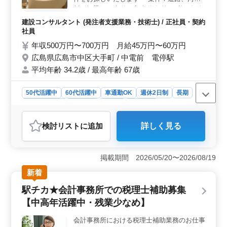
整っています。中高年、ベテラン層が活躍する職場環境
川、橋梁、下水道、高速道路 等 ＊必須条件
で、豊富な経験を活かせる仕事です。
＊ 1級土木施工管理技士 《業務内容》 ・発
建設コンサルタント (発注者支援業務・技術士) / 正社員・契約
注者支援業務(工事監督支援業務ｏｒ積算専
社員
門業務) ・現地調査、打合せ、測量、設計変
年収500万円〜700万円 月給45万円〜60万円
更、図面修正、書類作成 等 備考 ・完全週休
広島県広島市中区大手町 / 中電前 電停駅
2日制 ・単身赴任宿舎完備 ・交通費：全額
平均年齢 34.2歳 / 最高年齢 67歳
支給 ・資格手当支給 ☆新規案件/交代案件両
方とも勤務可能な方条件面優遇 ☆発注者側
での未経験者でも現場管理経験者急募 お気
50代活躍中
60代活躍中
車通勤OK
週休2日制
長期
軽にお問い合わせください ご応募お待ちし
寮・社宅あり
女性歓迎
正社員
契約社員
ております♪♪
建設コンサルタント
検討リスト
に追加
詳しく見る
おすすめポイント
＜キャリアアップ＞ 広島市中区大手町の建設コンサル
タントで、発注者支援業務や工事監督支援業務、積算業
掲載期間 2026/05/20〜2026/08/19
務を担当していただきます。1級土木施工管理技士が必須
新着
です。年収は500万円から700万円まで幅広く、安定した
収入が期待できます。 ＜働きやすさ＞ 交代案件や
駅チカ★会計事務所での税理士補助募集
新規案件の両方に対応可能で、条件面も優遇されます。
【中高年活躍中・残業少なめ】
単身赴任宿舎が完備され、交通費も全額支給です。女性
や50代、60代の方も活躍中で、アットホームな職場環境
会計事務所における税理士補助業務のお仕事
です。 ＜業務内容＞ 道路や橋梁、河川、下水道な