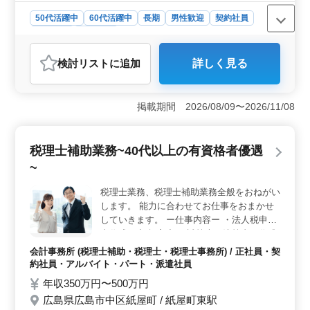
シフト制で、有給休暇も取得可能なため、プライベート
50代活躍中
60代活躍中
長期
男性歓迎
契約社員
の時間も大切にできます。
派遣社員
施工管理
おすすめポイント
検討リスト
に追加
詳しく見る
＜軌道工経験者歓迎＞ JR関連の長期プロジェクトに携
わる機会があります。軌道工経験を活かし、幅広い土木
工事施工管理業務に参加できます。 ＜中高年の活躍
掲載期間 2026/08/09〜2026/11/08
＞ 50代・60代のベテランが多数在籍しています。経験
豊富な方々が技術を生かし、プロジェクトに貢献しなが
らやりがいを持って働いています。 ＜好条件の契約
税理士補助業務~40代以上の有資格者優遇
社員・派遣社員＞ 月収35万円〜55万円の給与や全額支
給の通勤手当など、働きやすい待遇が整っています。
~
税理士業務、税理士補助業務全般をおねがい
します。 能力に合わせてお仕事をおまかせ
していきます。 ー仕事内容ー ・法人税申告
書作成 ・記帳入力 ・試算表、決算書の作成
・関与先対応 ・巡回監査業務 ※50代のベテ
会計事務所 (税理士補助・税理士・税理士事務所) / 正社員・契
ラン会計事務所経験者活躍中 ※アットホー
約社員・アルバイト・パート・派遣社員
ムな事務所 ※税理士資格保有者条件面優遇
年収350万円〜500万円
広島県広島市中区紙屋町 / 紙屋町東駅