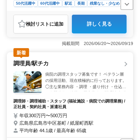
50代活躍中
60代活躍中
駅近
長期
残業なし・少なめ
女性歓迎
正社員
契約社員
会計事務所
おすすめポイント
検討リスト
に追加
詳しく見る
＜通勤の利便性＞ 市役所前駅から近く、公共交通機関
での通勤が便利です。車通勤は不可ですが、駅近のため
通勤のストレスが少ない職場です。都市部で働きたい方
掲載期間 2026/06/20〜2026/09/19
には最適な立地です。 ＜キャリアアップの機会＞
税理士資格取得の支援が充実しており、スキルアップや
新着
キャリアアップを目指す方に最適です。会計ソフトTKC
調理員/駅チカ
を使用しており、実務経験を積みながら専門知識を深め
ることができます。 ＜働きやすい環境＞ 年間休日
病院の調理スタッフ募集です！ ベテラン層
110日で、土日祝日休みのため、ワークライフバランスが
の採用活動、現在積極的に行っております。
取りやすいです。残業も月10時間程度と少なめで、プラ
◯主な業務内容 ・調理 ・盛り付け ・仕込み
イベートの時間も大切にできる職場環境が整っていま
・食器洗浄、清掃 ・厨房業務 ・調理補助 現
す。
在50歳以上のベテラン料理人も活躍中。 今
調理師・調理補助・スタッフ (福祉施設・病院での調理業務) /
までの経験を活かして、厨房で活躍してみま
正社員・契約社員・派遣社員
せんか？
年収300万円〜500万円
広島県広島市中区基町 / 紙屋町西駅
平均年齢 44.1歳 / 最高年齢 65歳