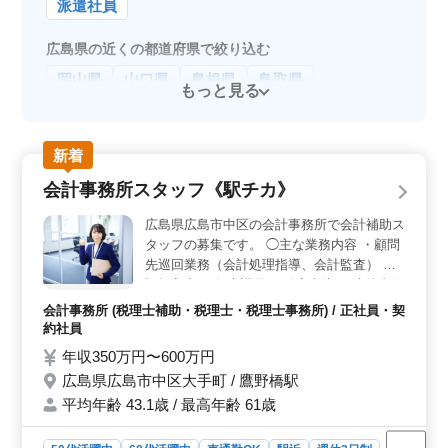
派遣社員
広島県の近くの都道府県で絞り込む
岡山県
山口県
島根県
鳥取県
もっと見る
新着
会計事務所スタッフ《駅チカ》
広島県広島市中区の会計事務所で会計補助ス
タッフの募集です。 ◯主な業務内容 ・顧問
先巡回業務（会計処理指導、会計監査） ・
記帳入力 ・年末調整 ・確定申告 ・決算書作
成 等 会計ソフトは主にICS,TKC、弥生、
会計事務所 (税理士補助・税理士・税理士事務所) / 正社員・契
freeeを使用しています。 ※年間休日128日
約社員
※駅チカ 車通勤も可能なので職場への移動
年収350万円〜600万円
も便利です。 保険などの各種福利厚生が整
広島県広島市中区大手町 / 鷹野橋駅
っており、安心して長く働ける環境が整って
平均年齢 43.1歳 / 最高年齢 61歳
います。 ご応募お待ちしております。