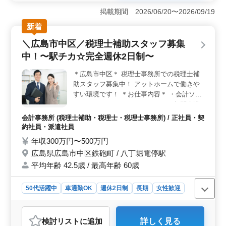
富な経験を活かして高齢者のケアに貢献できる職場で
掲載期間 2026/06/20〜2026/09/19
す。年齢を超えて経験と知識を活用し、質の高い看護サ
新着
ービスを提供できます。 ＜通勤しやすい環境＞ 車
通勤が可能であり、交通費は実費支給で、通勤にかかる
＼広島市中区／税理士補助スタッフ募集
負担を減らすことができます。職場へのアクセスの良さ
中！〜駅チカ☆完全週休2日制〜
は、日常的なストレスを軽減し、仕事への集中を高めま
す。 ＜充実した福利厚生＞ 社会保険完備など、福
＊広島市中区＊ 税理士事務所での税理士補
利厚生面も充実しております。
助スタッフ募集中！ アットホームで働きや
すい環境です！ ＊お仕事内容＊ ・会計ソフ
ト：ＭＪＳ、マネーフォワード ・顧問先巡
回業務（会計処理指導、会計監査） ・法人
会計事務所 (税理士補助・税理士・税理士事務所) / 正社員・契
及び個人の税務会計業務 ・各種税務申告書
約社員・派遣社員
類の作成及び税務相談業務 ・会社設立、事
年収300万円〜500万円
業承継等のサポート ＊ポイント＊ ・完全週
広島県広島市中区鉄砲町 / 八丁堀電停駅
休2日制 ・中高年活躍中 ・交通費支給 ・社
平均年齢 42.5歳 / 最高年齢 60歳
会保険完備 ・駅チカ ・マイカー通勤可能 ＼
まずはお気軽にお問い合わせください／
50代活躍中
車通勤OK
週休2日制
長期
女性歓迎
正社員
契約社員
派遣社員
会計事務所
おすすめポイント
検討リスト
に追加
詳しく見る