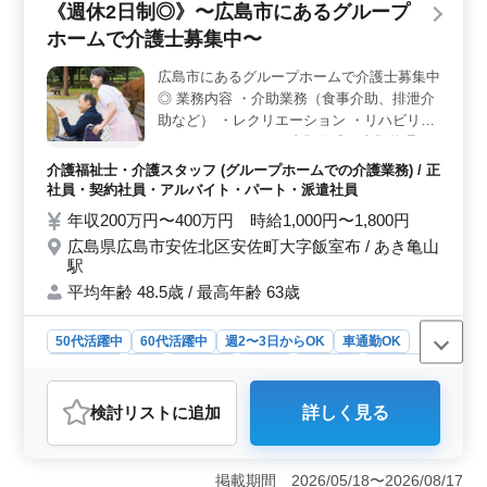
《週休2日制◎》〜広島市にあるグループ
があり、年間休日が120日と充実しています。社会保険も
完備しており、働きながら安心感を得られます。経営ア
ホームで介護士募集中〜
ドバイスや相続対策など、高度な業務に携わりながらス
キルアップが期待できます。 ＜新しいキャリアのス
広島市にあるグループホームで介護士募集中
タート＞ 経験を活かし、新しいキャリアを築くチャン
◎ 業務内容 ・介助業務（食事介助、排泄介
スが豊富にあります。当事務所でのお仕事を通じて、専
助など） ・レクリエーション ・リハビリテ
門性を高めながら幅広い業務に挑戦しませんか？ご応募
ーションサポート ・書類作成、書類整理 ・
お待ちしています。
サービス利用者の家族との相談、助言 ＊シ
介護福祉士・介護スタッフ (グループホームでの介護業務) / 正
フト制(週3日以上相談可能) ＊交通費実費支
社員・契約社員・アルバイト・パート・派遣社員
給 ＊夜勤業務なし まずはお気軽にお問い合
年収200万円〜400万円 時給1,000円〜1,800円
わせください！
広島県広島市安佐北区安佐町大字飯室布 / あき亀山
駅
平均年齢 48.5歳 / 最高年齢 63歳
50代活躍中
60代活躍中
週2〜3日からOK
車通勤OK
週休2日制
長期
女性歓迎
正社員
契約社員
派遣社員
アルバイト・パート
介護福祉士・介護スタッフ
検討リスト
に追加
詳しく見る
おすすめポイント
＜週休2日制と働きやすいシフト＞ 週休2日シフト制を
採用しており、夜勤業務がなく、年間休日が117日と多い
掲載期間 2026/05/18〜2026/08/17