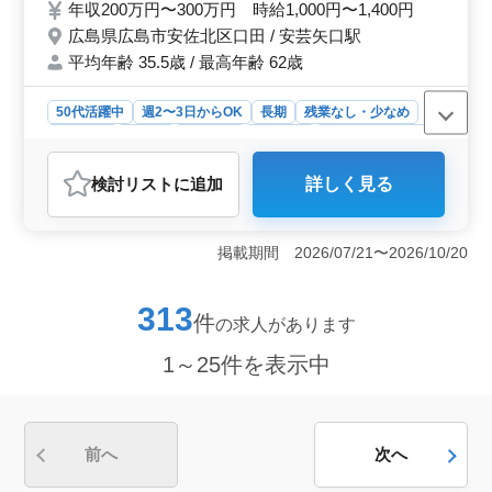
年収200万円〜300万円 時給1,000円〜1,400円
様のご応募お待ちしております。
広島県広島市安佐北区口田 / 安芸矢口駅
平均年齢 35.5歳 / 最高年齢 62歳
50代活躍中
週2〜3日からOK
長期
残業なし・少なめ
女性歓迎
正社員
契約社員
派遣社員
紹介予定派遣社員
アルバイト・パート
医療事務・受付
検討リスト
に追加
詳しく見る
おすすめポイント
＜働くメリット＞ 中高年歓迎で神経内科クリニックで
医療事務募集しています。車通勤可能でアクセス便利で
掲載期間 2026/07/21〜2026/10/20
し。週3日以上勤務可能で柔軟な働き方が可能。経験者優
遇、シニア層も活躍しています。 ＜業務内容の魅力
＞ 神経内科クリニックで受付、会計、カルテ、電子カ
313
件
の求人があります
ルテ、レセプト、診療補助等幅広い業務です。経験を活
かして働ける環境で医療事務や秘書、クラーク経験者歓
1～25件を表示中
迎です。 ＜働く環境の特徴＞ 禁煙環境となりま
す。車通勤可能で通勤手当も支給しています。雇用・労
災・健康・厚生に配慮した福利厚生。週3日〜5日の柔軟
な就業日数です。平均年齢35.5歳で活気ある職場です。
前へ
次へ