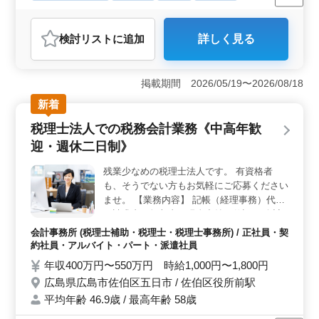
残業なし・少なめ
女性歓迎
正社員
契約社員
アルバイト・パート
看護師
検討リスト
に追加
詳しく見る
おすすめポイント
＜働きやすさ＞ 訪問看護ステーションでの勤務は、夜
勤がないため、メリハリをつけて働ける安定感が魅力で
掲載期間 2026/05/19〜2026/08/18
す。また、社会保険が完備されており、安心して長く働
新着
ける環境が整っています。週3〜5日の柔軟なシフト制
で、自分のライフスタイルに合わせた働き方が可能で
税理士法人での税務会計業務《中高年歓
す。 ＜キャリアアップ＞ 経験を重視する同社で
迎・週休二日制》
は、看護師としての実務経験が5年以上あれば、即戦力と
して活躍できるチャンスがあります。訪問看護の特殊な
残業少なめの税理士法人です。 有資格者
スキルや知識を磨きながら、専門性を高めてキャリアア
も、そうでない方もお気軽にご応募ください
ップを図ることができます。 ＜環境・待遇＞ 広島
市中区江波本町に位置する訪問看護ステーションは、車
ませ。 【業務内容】 記帳（経理事務）代行
通勤が可能でアクセスが便利です。さらに、駅チカなの
・請求書、領収書、現金出納の仕訳 ・会計
で通勤時間を短縮できます。高収入を得ながら、働きや
ソフトへの伝票入力、勘定元帳の作成 ・書
会計事務所 (税理士補助・税理士・税理士事務所) / 正社員・契
すい環境が整っています。
類のファイリング ・決算書の作成 総務・人
約社員・アルバイト・パート・派遣社員
事業務 ・給与計算 ・年末調整 巡回訪問 ・
年収400万円〜550万円 時給1,000円〜1,800円
帳簿のチェック ・経営者や経理担当者への
広島県広島市佐伯区五日市 / 佐伯区役所前駅
助言 等 「特徴」 ・社会保険完備 ・50代、
平均年齢 46.9歳 / 最高年齢 58歳
60代採用実績あり どなた様でもお気軽にご
応募くださいませ