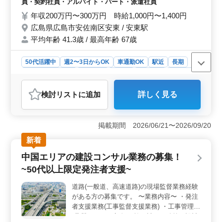
員・契約社員・アルバイト・パート・派遣社員
す。
ご活躍中 ＊交通費全額支給あり ＊午前中の
年収200万円〜300万円 時給1,000円〜1,400円
みの出勤もOK ＊出勤曜日、時間等もお気軽
広島県広島市安佐南区安東 / 安東駅
にご相談ください 経験者であればどなたで
平均年齢 41.3歳 / 最高年齢 67歳
も応募可能！ まずは詳細等、お問い合わせ
ください！
50代活躍中
週2〜3日からOK
車通勤OK
駅近
長期
残業なし・少なめ
女性歓迎
正社員
契約社員
派遣社員
アルバイト・パート
医療事務・受付
検討リスト
に追加
詳しく見る
おすすめポイント
＜ベテラン経験者の活躍＞ 経験豊富な医療事務のベテ
ランがクリニック内で重要な役割を果たしています。彼
掲載期間 2026/06/21〜2026/09/20
らの豊富な経験と高度なスキルは、クリニックの運営に
新着
大きな貢献をしています。患者様との円滑なコミュニケ
ーションや正確な書類作成など、彼らの専門知識はクリ
中国エリアの建設コンサル業務の募集！
ニックの信頼度を高めています。 ＜駅チカ徒歩圏内
~50代以上限定発注者支援~
での勤務＞ 安東駅から徒歩圏内に位置し、駅チカの好
立地にあります。また、車通勤も可能で、無料駐車場が
道路(一般道、高速道路)の現場監督業務経験
完備されています。交通アクセスの良さから、スタッフ
がある方の募集です。 〜業務内容〜 ・発注
は通勤に便利さを感じ、仕事への集中力が高まりま
す。 ＜週2〜3日からの勤務＞ 週2〜3日からの勤務
者支援業務(工事監督支援業務) ・工事管理
も可能で、柔軟な働き方が受け入れられています。これ
(品質・工程・安全)、施工計画、積算、設計