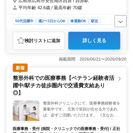
広島県広島市安佐南区西原 / 西原駅
ご相談ください 経験者であればどなたでも
能です。また、雇用・労災・健康・厚生年金といった基
平均年齢 42.6歳 / 最高年齢 70歳
応募可能！ まずは詳細等、お問い合わせく
本的な福利厚生が整っており、安心して働ける職場環境
ださい！
です。
50代活躍中
週2〜3日からOK
車通勤OK
駅近
週休2日制
長期
残業なし・少なめ
女性歓迎
正社員
契約社員
派遣社員
アルバイト・パート
医療事務・受付
検討リスト
に追加
詳しく見る
おすすめポイント
＜完全週休2日制＞ 当クリニックでは、スタッフの健康
と働きやすさを大切にしており、完全週休2日制を採用し
掲載期間 2026/06/21〜2026/09/20
ています。この制度により、スタッフは週末や定期的な
新着
休暇を十分に取ることができ、仕事とプライベートのバ
ランスを保ちやすくなっています。 ＜交通費全額支
整形外科での医療事務【ベテラン経験者活
給＞ クリニックが駅チカの立地にあるため、通勤が便
躍中/駅チカ徒歩圏内で交通費支給あり
利です。交通費は全額支給されるため、スタッフは経済
的負担なく通勤できます。このサポートにより、スタッ
◎】
フは仕事に集中しやすくなり、ストレスを軽減しながら
安心して勤務できます。 ＜50代の方ご活躍中＞ 当
整形外科クリニックにて、医療事務経験者を
クリニックでは、幅広い年齢層のスタッフが活躍してい
募集中です。 元気で笑顔が出せる方であれ
ます。特に50代の方が多く、経験豊富なベテランスタッ
ば、必ずご活躍いただけます。 《主なお仕
フとして、クリニックの運営に貢献しています。経験者
事内容》 ・受付、会計、電話対応等の受付
であればどなたでも応募可能であり、スタッフ一人ひと
業務全般 ・カルテやレセプトの作成、管理
医療事務・受付 (病院・クリニックでの医療事務・受付) / 正社
りの個性や経験を活かして活躍できる環境が整っていま
・診療補助業務 等 《特徴等》 ＊50代の方も