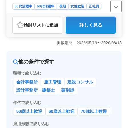
50代活躍中
60代活躍中
長期
女性歓迎
正社員
契約社員
派遣社員
調理師・調理補助・スタッフ
おすすめポイント
検討リスト
に追加
詳しく見る
＜安定した勤務と高い収入＞ この求人は年収300万円か
ら500万円の高い報酬が魅力です。経験やスキルに応じて
収入が増加し、年2回の賞与（10万円から30万円）も支給
掲載期間 2026/05/19〜2026/08/18
されます。また、雇用形態が正社員・契約社員・派遣社
員から選べるため、自分に合った働き方が可能です。休
日も日曜定休に加え、週休二日制や大型連休があり、安
他の条件で探す
定した勤務環境を提供します。 ＜スキルを活かした
キャリアアップ＞ 調理経験が1年以上あれば、資格不問
で応募が可能です。主な業務内容は調理や仕込み、清掃
職種で絞り込む
など幅広く、経験に応じて店舗管理の業務も任されるた
会計事務所
施工管理
建設コンサル
め、スキルアップを目指せます。中高年のベテラン層が
多数活躍している職場で、豊富な経験を活かしてさらに
設計事務所・建築士
薬剤師
キャリアを伸ばせる環境です。 ＜通勤しやすい立地
と働きやすい環境＞ 勤務地は広島市中区三川町にあ
年代で絞り込む
り、広島駅からアクセスが良い立地です。公共交通機関
で通勤しやすい環境です。また、休憩時間が120分あり、
50歳以上歓迎
60歳以上歓迎
70歳以上歓迎
勤務の中でもリフレッシュできる時間が確保されていま
す。仕事と生活のバランスが取りやすい環境です。
雇用形態で絞り込む