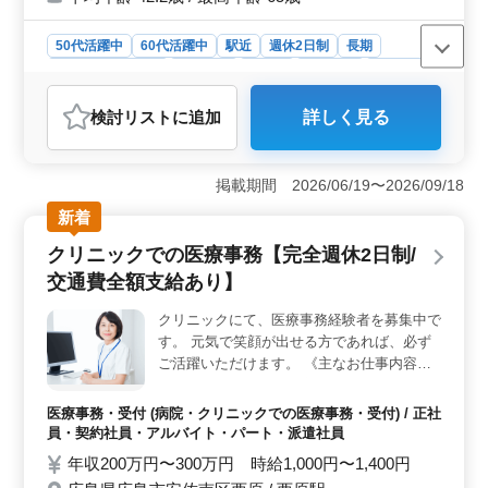
50代活躍中
60代活躍中
駅近
週休2日制
長期
残業なし・少なめ
女性歓迎
正社員
契約社員
派遣社員
医療事務・受付
検討リスト
に追加
詳しく見る
おすすめポイント
＜アクセスの良さと働きやすさ＞ この職場は横川駅か
ら近く、通勤の利便性が高い点が魅力です。また、残業
掲載期間 2026/06/19〜2026/09/18
が少ないため、仕事とプライベートのバランスを重視す
新着
る方に適しています。週休二日制で、日曜日と祝日が休
みとなっており、リフレッシュする時間を確保しやすい
クリニックでの医療事務【完全週休2日制/
環境です。通勤手当も上限20,000円まで支給されるた
交通費全額支給あり】
め、交通費の負担を気にせずに働けます。 ＜幅広い
年齢層と経験者優遇＞ 中高年のスタッフも多く活躍し
クリニックにて、医療事務経験者を募集中で
ており、幅広い年齢層に対応した職場です。特に医療事
す。 元気で笑顔が出せる方であれば、必ず
務や医療秘書、クラークとしての経験をお持ちの方は、
そのスキルを存分に活かして働けます。診療報酬請求の
ご活躍いただけます。 《主なお仕事内容》
経験があれば即戦力として評価されるため、長年の経験
・受付、会計、電話対応等の受付業務全般
を積んできた方にとって、スムーズに業務に取り組める
・カルテやレセプトの作成、管理 ・診療補
医療事務・受付 (病院・クリニックでの医療事務・受付) / 正社
環境です。 ＜福利厚生と収入の安定性＞ この求人
助業務 等 《特徴等》 ＊50代の方ご活躍中
員・契約社員・アルバイト・パート・派遣社員
では、賞与が年2回で計2.3ヶ月分支給され、安定した収
＊駅チカなので通いやすく交通費も全額支給
年収200万円〜300万円 時給1,000円〜1,400円
入を得ることができます。退職金制度もあり、勤続3年以
いたします ＊出勤曜日、時間等もお気軽に
上で適用されるため、長期的なキャリアを築くことが可