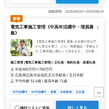
木/管工事施工管理経験10年以上と1級土木/管工事施工管
理技士保有者を歓迎します。今までの経験と確かなスキ
掲載期間 2026/05/20〜2026/08/19
ルでプロジェクトを確実に遂行し、高い専門性を発揮し
ませんか。 ＜多岐にわたるプロジェクトへの柔軟な
新着
対応＞ 共同住宅、オフィスビル、福祉施設、教育施設
電気工事施工管理《中高年活躍中・増員募
など、様々な設備工事と土木工事など様々な案件を経験
できます。多彩な案件に柔軟に対応し、高度なスキルを
集》
活かしてプロジェクトをリードできます。 ＜働きや
すい環境と手厚い福利厚生＞ 週休2日制や通勤手当の全
【電気工事施工管理】募集 大企業や官公庁
額支給など、働きやすい環境が整っています。雇用・労
から受注を受け、ビル・商業施設・学校など
災・健康・厚生などの福利厚生にも充実したサポートが
の 工事現場に携わって頂きます。 【仕事内
あり、安心してキャリアを築いていくことができます。
容】 電気工事施工管理業務 ・打合せ ・施工
図の作成 ・工事の工程、品質、安全管理 ・
施工管理 (電気工事施工管理) / 正社員・契約社員・派遣社員
見積もり書の作成 電気工事施工管理経験
年収400万円〜700万円
者、是非ご応募ください! 50代、60代の方も
広島県広島市佐伯区五日市駅前 / 五日市駅
歓迎です。 【有資格者優遇】 ・1級電気工
事施工管理技士 ・2級電気工事施工管理技士
平均年齢 51.6歳 / 最高年齢 71歳
50代活躍中
60代活躍中
長期
女性歓迎
正社員
契約社員
派遣社員
施工管理
おすすめポイント
検討リスト
に追加
詳しく見る