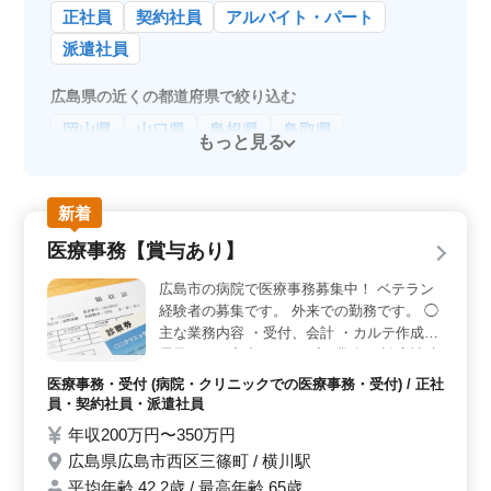
正社員
契約社員
アルバイト・パート
派遣社員
広島県の近くの都道府県で絞り込む
岡山県
山口県
島根県
鳥取県
もっと見る
新着
医療事務【賞与あり】
広島市の病院で医療事務募集中！ ベテラン
経験者の募集です。 外来での勤務です。 ◯
主な業務内容 ・受付、会計 ・カルテ作成、
電子カルテ入力 ・レセプト業務 ・診療補助
業務 医療秘書・医療クラーク・病棟クラー
医療事務・受付 (病院・クリニックでの医療事務・受付) / 正社
クなど、今までの経験を活かせる職場です！
員・契約社員・派遣社員
今まで培ってきたスキルを発揮して頂ける
年収200万円〜350万円
方、ぜひご応募ください！
広島県広島市西区三篠町 / 横川駅
平均年齢 42.2歳 / 最高年齢 65歳