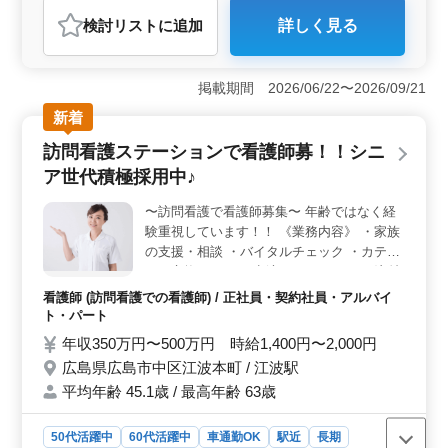
アルバイト・パート
会計事務所
検討リスト
に追加
詳しく見る
おすすめポイント
＜駅近で働きやすい＞ 広島市西区古江新町に位置し、
広電宮島線古江駅が最寄り駅となっています。駅近で通
掲載期間 2026/06/22〜2026/09/21
勤が便利なため、ストレスなく仕事に集中できます。ア
新着
クセスの良さが魅力の一つです。 ＜科目合格者優遇
＞ 日商簿記2級や普通自動車運転免許を持つ方に対し、
訪問看護ステーションで看護師募！！シニ
条件面での優遇があります。担当案件は10〜15件程度
ア世代積極採用中♪
で、適切な業務量で仕事が進められ、残業も少なめで
す。経験者や長年の勤務歴を持つ方も歓迎されていま
〜訪問看護で看護師募集〜 年齢ではなく経
す。 ＜経済的な安定感＞ 年収350万円〜480万円と
験重視しています！！ 《業務内容》 ・家族
いう給与水準で、通勤手当も支給されています。雇用・
労災・健康・厚生の各種福利厚生が整っており、安心し
の支援・相談 ・バイタルチェック ・カテー
て働ける環境が整っている職場です。
テル交換やケア ・点滴 ・インシュリン注射
・服薬指導 ・褥瘡（床ずれ）の予防 ・認知
看護師 (訪問看護での看護師) / 正社員・契約社員・アルバイ
症と精神疾患のケア ・医療機器の管理・指
ト・パート
導 ・ターミナルケア ◎ポイント◎ ・夜勤な
年収350万円〜500万円 時給1,400円〜2,000円
し ・社会保険完備 ・車通勤可能 ・駅チカ
広島県広島市中区江波本町 / 江波駅
お気軽にお問い合わせ下さい！ ご応募お待
平均年齢 45.1歳 / 最高年齢 63歳
ちしております＾＾♪
50代活躍中
60代活躍中
車通勤OK
駅近
長期