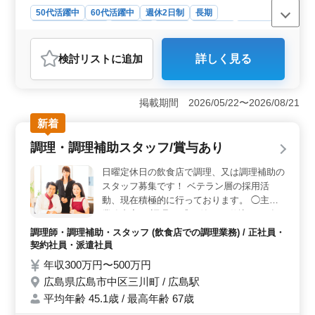
50代活躍中
60代活躍中
週休2日制
長期
残業なし・少なめ
女性歓迎
正社員
契約社員
派遣社員
アルバイト・パート
会計事務所
検討リスト
に追加
詳しく見る
おすすめポイント
＜勤務環境＞ 夏季休業、年末年始、GW休暇、有給休暇
もあり、しっかりと休息を取ることができます。ワーク
掲載期間 2026/05/22〜2026/08/21
ライフバランスを大切にしたい方に適しています。
新着
＜50代、60代の採用実績あり＞ 会計事務所経験が5年以
上ある方を対象としていますが、資格は不問です。50
調理・調理補助スタッフ/賞与あり
代、60代の採用実績もあり、年齢を気にせず応募できる
環境が整っています。 ＜福利厚生と給与＞ 社会保
日曜定休日の飲食店で調理、又は調理補助の
険完備で、年収400万円から550万円、時給1,050円から
スタッフ募集です！ ベテラン層の採用活
1,800円の給与です。 通勤手当の実費支給もあり、福利
動、現在積極的に行っております。 ◯主な
厚生面も充実しております。
業務内容 ・調理 ・盛り付け ・仕込み ・食
器洗浄、清掃 ・厨房業務 ・調理補助 スキル
調理師・調理補助・スタッフ (飲食店での調理業務) / 正社員・
と経験に応じて店舗管理までどんどんお任せ
契約社員・派遣社員
していきます。 現在50歳以上のベテラン料
年収300万円〜500万円
理人も活躍中。 今までの経験を活かして、
広島県広島市中区三川町 / 広島駅
厨房で活躍してみませんか？
平均年齢 45.1歳 / 最高年齢 67歳