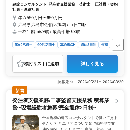
により、仕事とプライベートのバランスを取りやすくな
変更 ・現場での打ち合わせ ・資料作成業務
建設コンサルタント (発注者支援業務・技術士) / 正社員・契約
っています。また、水曜日の午後や土曜日の午後は休み
等 ・施工図作成 ・CADでの図面修正業務 シ
社員・派遣社員
となっており、充実した休日を過ごすことができます。
ニア層歓迎（50〜60代の技術者活躍中） ＊
年収550万円〜650万円
備考＊ 交通費支給 単身赴任宿舎完備 社用車
広島県広島市佐伯区旭園 / 五日市駅
支給 ！！中国地方エリア全域案件ございま
平均年齢 58.9歳 / 最高年齢 63歳
す！！
50代活躍中
60代活躍中
車通勤OK
週休2日制
長期
寮・社宅あり
女性歓迎
正社員
契約社員
派遣社員
建設コンサルタント
検討リスト
に追加
詳しく見る
おすすめポイント
＜中国エリアの建設コンサル業務募集＞ 平均年齢は
58.9歳で、男性が7割、女性が3割の構成です。建設コン
掲載期間 2026/05/21〜2026/08/20
サルタントとして学術研究や技術サービス業を展開して
新着
います。禁煙環境で働きやすい職場です。年収550万円〜
650万円で長期的なキャリアを築けます。 ＜業務内容
発注者支援業務/工事監督支援業務,積算業
＞ 道路の現場監督業務や発注者支援業務に従事しま
務~現場経験者急募/完全週休2日制~
す。工事管理、施工計画、資料作成など幅広い業務があ
ります。中国地方全域の案件が対象で、単身赴任の宿舎
全国規模の建設コンサルタントで働いて見ま
や社用車支給など待遇面も充実しています。 ＜魅力
せんか？ ＊エリアについて希望勤務地で案
と条件＞ 1級土木施工管理技士やCAD経験者を歓迎しま
す。交通費支給、宿舎完備、社用車支給など福利厚生が
件をお探しいたします＊ 案件：道路、河