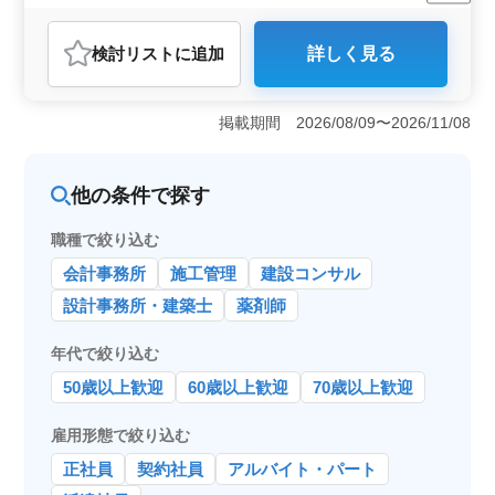
契約社員
派遣社員
会計事務所
おすすめポイント
検討リスト
に追加
詳しく見る
＜立地の利便性＞ この会計事務所は、広島市中区にあ
り、縮景園前駅からも近い場所に位置しています。通勤
の便利さが魅力的で、日々のストレスを軽減させること
掲載期間 2026/08/09〜2026/11/08
ができます。 ＜働きやすい環境＞ 週休2日制を採用
しており、月の残業時間が10時間程度と少ないため、ワ
ークライフバランスを大切にしたい方に最適です。社会
他の条件で探す
保険完備で、長期的に安心して働くことが可能で
す。 ＜専門スキルの活用＞ 会計事務所経験が5年以
上ある方を募集市ます。税理士資格を持つ方は、その経
職種で絞り込む
験と資格を活かして即戦力として活躍できます。専門ス
会計事務所
施工管理
建設コンサル
キルが高く評価される環境です。
設計事務所・建築士
薬剤師
年代で絞り込む
50歳以上歓迎
60歳以上歓迎
70歳以上歓迎
雇用形態で絞り込む
正社員
契約社員
アルバイト・パート