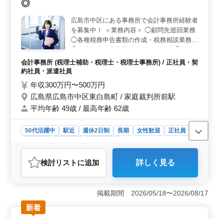
◎
にサポート致します。 ＜特徴＞ 社会保険完備や福
利厚生の整備に加え、経験者を歓迎する雇用方針を採用
広島市中区にある事務所で会計事務所経験者
しています。有給休暇の取得率も高く、残業も少ない労
を募集中！ ＜業務内容＞ ◯顧問先巡回業務
働環境を提供しています。さらに、年間休日が120日ある
◯各種税務申告書類の作成・税務相談業務
ので、仕事とプライベートの両立がしやすい環境です。
◯会社設立、事業承継等のサポート ◯相続
対策 ◯経営アドバイス 等 ＜特徴＞ ◯駅徒
会計事務所 (税理士補助・税理士・税理士事務所) / 正社員・契
歩1分 ◯年間休日120日 ◯社会保険完備 こ
約社員・派遣社員
れまでの経験を活かして働いてみませんか？
年収300万円〜500万円
ご応募お待ちしております！
広島県広島市中区東白島町 / 家庭裁判所前駅
平均年齢 49歳 / 最高年齢 62歳
50代活躍中
駅近
週休2日制
長期
女性歓迎
正社員
契約社員
派遣社員
会計事務所
おすすめポイント
検討リスト
に追加
詳しく見る
＜経験豊富者歓迎＞ 広島市中区に位置する事務所で、
会計事務所経験者を優遇して積極的に募集しています。
巡回業務や税務相談、経営アドバイスまで多岐にわたる
掲載期間 2026/05/18〜2026/08/17
業務を手がけながら、確かなスキルと経験を存分に発揮
できる環境です。駅からわずか1分で通勤も便利で
新着
す。 ＜魅力的な特徴＞ 駅徒歩1分の好立地に事務所