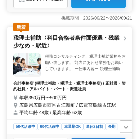
＜経験者優遇・年齢不問の求人＞ 大手企業や官公庁か
らの受注が多く、ビル・商業施設・学校などの工事に携
われます。経験者や中高年も積極的に採用しており、技
掲載期間 2026/06/22〜2026/09/21
術を活かして安定した環境で働くことが可能です。
＜福利厚生と働きやすさ＞ 全額支給の通勤手当や健康
新着
保険・厚生年金・雇用保険・労災保険が整っています。
税理士補助〈科目合格者条件面優遇・残業
週5日の勤務で、土日祝が休み。さらに、時間外勤務も1
日平均1時間で、ワークライフバランスが取りやすい環境
少なめ・駅近〉
です。 ＜地域貢献と安心・快適の提供＞ 地域の
方々に支えられ、技術と安心・快適を提供している企業
税務コンサルティング、税理士補助業務をお
です。建設業や電気工事業を通じて、社会に貢献してい
願い致します。 能力にあわせ業務をお願い
ます。
していきます。 ー仕事内容ー 税理士補助業
務の各種業務 ・記帳代行 ・会計処理指導 ・
税務監査 ・各種申告書類の作成 ・経営指導
会計事務所 (税理士補助・税理士・税理士事務所) / 正社員・契
等 ※担当は10〜15件程度でお願いしており
約社員・アルバイト・パート・派遣社員
ます ※過度な担当件数にしないため残業も
年収350万円〜500万円
少なめです。 ※長年会計事務所勤務してい
広島県広島市西区古江新町 / 広電宮島線古江駅
た方歓迎致します。
平均年齢 48歳 / 最高年齢 62歳
50代活躍中
60代活躍中
車通勤OK
週休2日制
長期
女性歓迎
正社員
契約社員
派遣社員