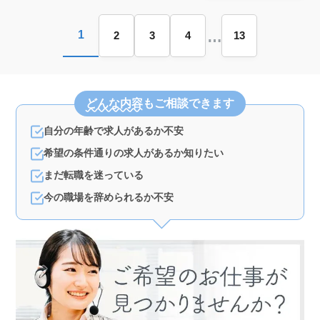
…
1
2
3
4
13
どんな内容
もご相談できます
自分の年齢で求人があるか不安
希望の条件通りの求人があるか知りたい
まだ転職を迷っている
今の職場を辞められるか不安