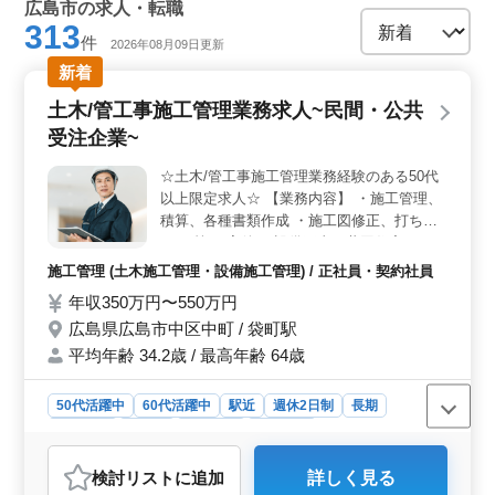
広島市の求人・転職
313
件
2026年08月09日更新
新着
土木/管工事施工管理業務求人~民間・公共
受注企業~
☆土木/管工事施工管理業務経験のある50代
以上限定求人☆ 【業務内容】 ・施工管理、
積算、各種書類作成 ・施工図修正、打ち合
わせ 等 ＊案件＊ 設備工事：共同住宅、オフ
ィスビル、福祉施設、教育施設 等 土木工
施工管理 (土木施工管理・設備施工管理) / 正社員・契約社員
事：道路、橋脚、トンネル、高速道路 等 備
年収350万円〜550万円
考 ・1日単位の出張あり(全国可能な方急募)
広島県広島市中区中町 / 袋町駅
・作業着支給 ・週休2日制 ☆土木/管工事施
工管理業務経験10年以上 ☆1級土木/管工事
平均年齢 34.2歳 / 最高年齢 64歳
施工管理技士保有者条件面優遇 ご応募お待
ちしております！！
50代活躍中
60代活躍中
駅近
週休2日制
長期
女性歓迎
正社員
契約社員
施工管理
おすすめポイント
検討リスト
に追加
詳しく見る
＜確かな実績と経験を有するプロフェッショナル＞ 土