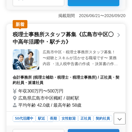
＜アクセスの利便性＞ 事務所は広島市中区に位置し、
八丁堀電停駅から近く、通勤に便利です。マイカー通勤
も可能で、交通の選択肢が広がります。 ＜働きやす
掲載期間 2026/06/21〜2026/09/20
い環境＞ 完全週休2日制で、土日祝の休みがあり、ワー
クライフバランスを重視する方に適しています。また、
新着
社会保険完備で、中高年の方も活躍中です。 ＜経験
税理士事務所スタッフ募集《広島市中区◯
を活かす＞ 会計事務所経験が5年以上ある方に適してお
り、税務申告書類の作成など、経験・専門性を活かせる
中高年活躍中・駅チカ》
業務に従事していただきます。
広島市中区・税理士事務所スタッフ募集！
〜経験とスキルが活かせる職場です〜 業務
内容 ・法人税申告書の作成 ・決算書の作成
・月次帳簿作成及びチェック ・経営会議へ
の同席 ・個人確定申告書の作成 ・年末調整
会計事務所 (税理士補助・税理士・税理士事務所) / 正社員・契
・保険の導入アドバイス ・相続税・贈与税
約社員・派遣社員
申告 ・相続税の節税に関するアドバイス ・
年収300万円〜500万円
事業承継に関するアドバイス 等 備考 ・駅チ
広島県広島市中区幟町 / 胡町駅
カ ・社会保険完備 ・交通費実費支給 会計事
平均年齢 42.0歳 / 最高年齢 58歳
務所経験豊富なベテランさん募集中！ お気
軽にお問い合わせください♪
50代活躍中
駅近
長期
女性歓迎
正社員
契約社員
派遣社員
会計事務所