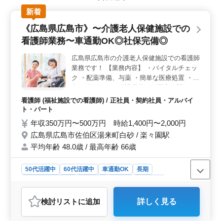
ため、プライベートの時間を大切にしながら働けます。
新着
また、週3日以上の勤務も相談可能なので、ライフスタイ
ルに合わせた柔軟な働き方が実現可能です。 ＜シニ
《広島県広島市》〜介護老人保健施設での
ア世代の積極採用＞ 50代、60代が活躍中で、経験豊富
看護師業務〜車通勤OK◎社保完備◎
なシニア層にとって働きやすい環境です。介護経験が1年
以上ある方にとって、既に培ったスキルを活かせる機会
広島県広島市の介護老人保健施設での看護師
です。 ＜通勤の利便性と福利厚生＞ 無料駐車場も
業務です！ 【業務内容】 ・バイタルチェッ
完備し、車通勤が可能です。交通費実費支給で、通勤面
での負担を軽減できます。 雇用保険、労災保険、健康
ク ・配薬準備、与薬 ・簡単な医療処置 ・外
保険、厚生年金などの福利厚生も整っており、長期で安
出の付き添い ・介護職員への医療に関する
定して働ける環境があります。
指導 ・食事、排泄補助 ・入浴の介助 ・ベッ
看護師 (福祉施設での看護師) / 正社員・契約社員・アルバイ
ドメイキング ・インフルエンザ発生の予
ト・パート
防、蔓延の防止 ・感染性胃腸炎など感染症
年収350万円〜500万円 時給1,400円〜2,000円
発生の予防、蔓延の防止 ・吸引、呼吸器ケ
広島県広島市佐伯区湯来町白砂 / 楽々園駅
ア ・レクリエーションの補助 ＊中高年活躍
平均年齢 48.0歳 / 最高年齢 66歳
中 ＊車通勤OK ＊社会保険完備 ＊経験者優
遇 ＊夜勤あり 最近中高年の新入スタッフも
採用しました。 年齢ではなく経験のあるベ
50代活躍中
60代活躍中
車通勤OK
長期
テラン層を待ってます。ぜひご応募下さい！
残業なし・少なめ
女性歓迎
正社員
契約社員
アルバイト・パート
看護師
検討リスト
に追加
詳しく見る
おすすめポイント
＜ベテラン看護師の活躍＞ 看護師実務経験5年以上の豊