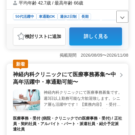
平均年齢 42.7歳 / 最高年齢 66歳
50代活躍中
車通勤OK
週休2日制
長期
残業なし・少なめ
男性歓迎
正社員
契約社員
派遣社員
アルバイト・パート
会計事務所
検討リスト
に追加
詳しく見る
おすすめポイント
＜経験とスキルを活かしたワークスタイル＞ 広島市中
区紙屋町に位置する当事務所では、税理士補助業務を担
掲載期間 2026/08/09〜2026/11/08
当する方を募集しています。40代以上の有資格者を特に
新着
優遇し、豊富な経験とスキルを活かして活躍できる環境
です。アットホームな雰囲気の中でチームとして協力し
神経内科クリニックにて医療事務募集〜中
合いながら業務に取り組みます。 ＜経験と資格に基
高年活躍中・車通勤可能〜
づいた採用方針＞ 経験豊富な方を歓迎し、会計事務所
での経験が8年以上あり、日商簿記2級以上の資格をお持
神経内科クリニックにて医療事務募集です。
ちの方を積極的に採用しています。当事務所では、ベテ
週3日以上勤務可能な方歓迎致します。シニ
ランの方々がチームの一員として活躍し業務の効率化や
品質向上に貢献しています。 ＜働きやすい環境づく
ア層も活躍中です！ 【業務内容】 ・受付、
り＞ 残業時間は月平均10時間程度であり、週休2日制を
会計 ・カルテ作成 ・電子カルテ入力 ・レセ
採用しています。さらに年間休日は120日以上と充実して
プト作成 ・診療補助 正社員及びアルバイ
医療事務・受付 (病院・クリニックでの医療事務・受付) / 正社
おり、プライベートな時間を大切にしながら仕事に集中
ト・パートの募集です、現在50代の方も活
員・契約社員・アルバイト・パート・派遣社員・紹介予定派
できる環境を整えています。
躍中！ 医療事務、医療秘書、クラーク等今
遣社員
までの経験を活かして働ける方を募集！ 皆