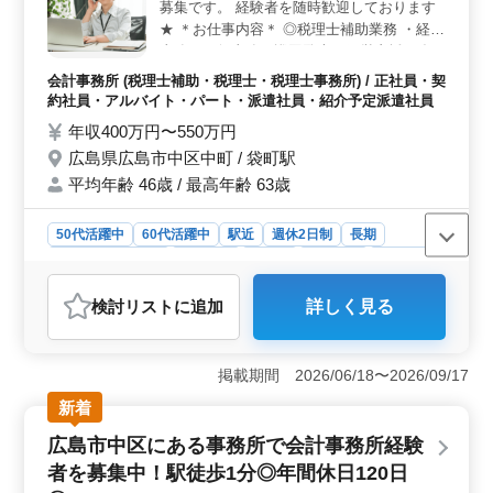
募集です。 経験者を随時歓迎しております
どの建設プロジェクトにおける発注者支援業務や積算業
務を担当していただきます。現地調査から図面修正まで
★ ＊お仕事内容＊ ◎税理士補助業務 ・経理
幅広い業務に携われます。未経験者でも現場管理経験者
事務、一般事務、巡回監査、経営支援 ・毎
を歓迎します。
月の試算表～決算の作成、申告書作成までの
会計事務所 (税理士補助・税理士・税理士事務所) / 正社員・契
ＰＣ入力 等 ＊特徴＊ ・社会保険完備 ・経
約社員・アルバイト・パート・派遣社員・紹介予定派遣社員
験者歓迎 ・有給休暇取得率高め ・残業少な
年収400万円〜550万円
め ・年間休日120日 ・駅チカ お休みも取り
広島県広島市中区中町 / 袋町駅
やすく、残業も少ないので働きやすいです！
平均年齢 46歳 / 最高年齢 63歳
ご応募お待ちしてます♪
50代活躍中
60代活躍中
駅近
週休2日制
長期
残業なし・少なめ
女性歓迎
正社員
契約社員
派遣社員
紹介予定派遣社員
アルバイト・パート
会計事務所
検討リスト
に追加
詳しく見る
おすすめポイント
＜駅チカ★税理士補助のお仕事募集＞ 広島県広島市中
区中町に位置する会計事務所では、税理士補助業務のス
掲載期間 2026/06/18〜2026/09/17
タッフを積極的に募集しています。駅近で通勤もスムー
新着
ズで、お休みも取りやすく、残業も少ないので、中高年
の方々にとっても働きやすい環境です。 ＜業務内容
広島市中区にある事務所で会計事務所経験
＞ 当事務所での税理士補助業務には、経理事務から一
者を募集中！駅徒歩1分◎年間休日120日
般事務、巡回監査、経営支援など多岐にわたる業務が含
まれます。経験豊富な方々を随時歓迎しており、積極的