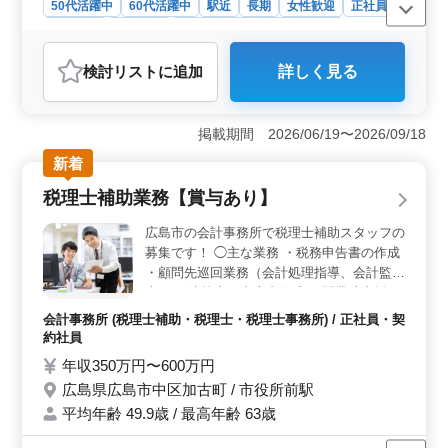
50代活躍中
60代活躍中
駅近
長期
女性歓迎
正社員
契約社員
派遣社員
調理師・調理補助・スタッフ
おすすめポイント
検討リスト
に追加
詳しく見る
＜安定した収入とキャリアアップ＞ この調理スタッフ
の求人は、年収300万円から500万円と安定した収入が期
待でき、賞与が年3回あるのも魅力です。これにより、長
掲載期間 2026/06/19〜2026/09/18
期的なキャリアプランを立てやすく、経済的にも安心し
て働ける環境が整っています。 ＜経験を活かせる職
新着
場環境＞ 必要な資格は不問ですが、調理経験が1年以上
税理士補助業務【賞与あり】
あれば応募可能です。これまでの経験を活かし、さらに
スキルアップを目指すことができます。50代、60代の採
広島市の会計事務所で税理士補助スタッフの
用実績もあり、幅広い年齢層の方が活躍していま
募集です！ ◯主な業務 ・税務申告書の作成
す。 ＜通勤の利便性と働きやすさ＞ 勤務地は広島
・顧問先巡回業務（会計処理指導、会計監
市中区幟町で、最寄駅の銀山町駅から徒歩圏内です。駅
査） ・決算書、申告書作成 ・開業時支援 ＊
近の立地は通勤に便利で、交通手段に困ることがありま
会計ソフトはTKCを使用しています。 ＊資
せん。さらに、制服貸与もあり、毎日の出勤が快適にな
会計事務所 (税理士補助・税理士・税理士事務所) / 正社員・契
ります。働きやすい環境が整っているため、長期的に安
格の取得は社内でしっかり支援致します。
約社員
定して働くことができます。
年2回の賞与が支給され、やりがいを持って
年収350万円〜600万円
働ける職場です。 希望条件・待遇相談して
広島県広島市中区加古町 / 市役所前駅
下さい。
平均年齢 49.9歳 / 最高年齢 63歳