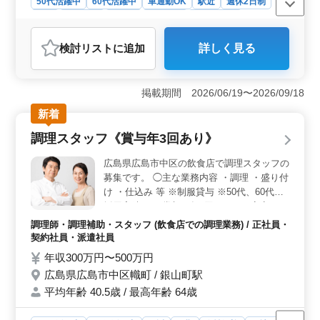
50代活躍中
60代活躍中
車通勤OK
駅近
週休2日制
長期
女性歓迎
正社員
契約社員
会計事務所
おすすめポイント
検討リスト
に追加
詳しく見る
＜高収入と充実した福利厚生＞ 会計事務所スタッフの
求人は、年収350万円から600万円と魅力的な給与レンジ
が特徴です。さらに、各種保険が完備されており、雇
掲載期間 2026/06/19〜2026/09/18
用・労災・健康・厚生の福利厚生が充実しています。安
定した収入と長期的なキャリア形成をサポートする環境
新着
が整っています。 ＜駅近と車通勤の利便性＞ 勤務
調理スタッフ《賞与年3回あり》
地は広島市中区大手町で、鷹野橋駅から徒歩圏内の便利
な立地です。また、車通勤も可能なため、通勤の選択肢
広島県広島市中区の飲食店で調理スタッフの
が広がります。職場へのアクセスが良好で、快適に通勤
募集です。 ◯主な業務内容 ・調理 ・盛り付
できる点が魅力です。 ＜働きやすい勤務環境＞ 年
け ・仕込み 等 ※制服貸与 ※50代、60代の
間休日は128日で、土日祝日が休みの週休2日制です。残
採用実績あり 賞与も年3回あるので安定した
業も月10時間程度と少なく、ライフワークバランスを重
収入を目指せます。 これまでの経験を活か
視した働き方が可能です。安心して長期的に働ける環境
調理師・調理補助・スタッフ (飲食店での調理業務) / 正社員・
が整っており、50代や60代の方も活躍中です。
し、さらなるキャリアアップを目指しません
契約社員・派遣社員
か。
年収300万円〜500万円
広島県広島市中区幟町 / 銀山町駅
平均年齢 40.5歳 / 最高年齢 64歳