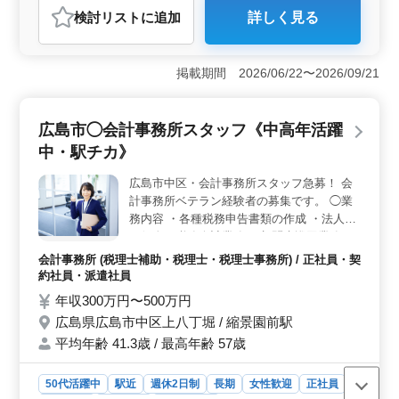
おすすめポイント
検討リスト
に追加
詳しく見る
＜立地の利便性＞ 広島市中区のこの事務所は、胡町駅
から近く通勤が便利です。毎日の通勤時間を短縮でき、
仕事と私生活のバランスも保ちやすくなります。 ＜
掲載期間 2026/06/22〜2026/09/21
経験活用と成長機会＞ 5年以上の会計事務所経験が求め
られるため、既に培ったスキルや知識を活かせる環境で
す。税申告書作成から経営会議への同席まで、多岐にわ
広島市◯会計事務所スタッフ《中高年活躍
たる業務を通じてさらに専門性を高めることができま
す。 ＜働きやすい環境＞ 社会保険完備や交通費実
中・駅チカ》
費支給など、福利厚生も充実しており、長期的に安心し
て働ける条件が整っています。
広島市中区・会計事務所スタッフ急募！ 会
計事務所ベテラン経験者の募集です。 ◯業
務内容 ・各種税務申告書類の作成 ・法人及
び個人の税務会計業務 ・顧問先巡回業務
（会計処理指導、会計監査） ・税務相談業
会計事務所 (税理士補助・税理士・税理士事務所) / 正社員・契
務 ・会社設立、事業承継等のサポート ・相
約社員・派遣社員
続対策 など ※ソフト：MJS ＊駅チカ ＊週
年収300万円〜500万円
休2日制 ＊残業少なめ ＊社会保険完備 ＊税
広島県広島市中区上八丁堀 / 縮景園前駅
理士資格をお持ちの方は条件面優遇 税務会
平均年齢 41.3歳 / 最高年齢 57歳
計業務の経験・知識・ノウハウを活かし会計
事務所を支えてくださる方、募集します！
お気軽にお問い合わせください。
50代活躍中
駅近
週休2日制
長期
女性歓迎
正社員