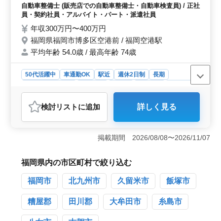
ャリアパスの機会も豊富であり、自己成長を目指しなが
・部品の交換、取り付け、補修 ＊50代以上
自動車整備士 (販売店での自動車整備士・自動車検査員) / 正社
ら、長く安定して働くことができます。
の方も積極採用中！ ＊週休2日シフト制でお
員・契約社員・アルバイト・パート・派遣社員
休みもたくさん◎ ＊駅チカ徒歩圏内、通い
年収300万円〜400万円
やすい☆ まずはお気になる点、お問い合わ
福岡県福岡市博多区空港前 / 福岡空港駅
せください。 皆様のご応募、お待ちしてお
平均年齢 54.0歳 / 最高年齢 74歳
ります！
50代活躍中
車通勤OK
駅近
週休2日制
長期
残業なし・少なめ
男性歓迎
正社員
契約社員
派遣社員
アルバイト・パート
自動車整備士
検討リスト
に追加
詳しく見る
おすすめポイント
＜豊富な経験を活かせる整備士のお仕事＞ 自動車販売
店での整備士業務を担当し、点検整備や車検整備などの
掲載期間 2026/08/08〜2026/11/07
作業を行います。国産車を中心とした小型車や乗用車の
整備に携わり、長年の経験と技術を活かしてください。
50代以上の方も歓迎し、幅広い年齢層が活躍中で
福岡県内の市区町村で絞り込む
す。 ＜働きやすさ抜群の待遇＞ 週休2日のシフト制
福岡市
北九州市
久留米市
飯塚市
で、土日祝休みなど充実の休日取得が可能です。また、
無料駐車場完備で車通勤もOKです。福岡空港駅から徒歩
圏内で通勤も便利です。給与面では通勤手当の全額支給
糟屋郡
田川郡
大牟田市
糸島市
や年2回の賞与もあり、安定した生活を支えます。 ＜
安定した企業でのキャリア＞ 福岡県内の自動車販売、