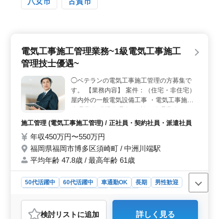
八女市
古賀市
整備、板金塗装事業を展開する企業でのお仕事です。平
均年齢は54歳で、経験豊富なスタッフが多く在籍してい
ます。安定した職場環境で長く活躍できるチャンスで
す。
電気工事施工管理業務~1級電気工事施工
管理技士優遇~
◯ベテランの電気工事施工管理の方募集で
す。 【業務内容】 案件：（住宅・非住宅）
屋内外の一般電気設備工事 ・電気工事施工
管理業務(現場代理人) ・施工管理業務（工
程、安全、品質、原価） ・資材の発注、業
施工管理 (電気工事施工管理) / 正社員・契約社員・派遣社員
者の手配 ・施工図作成・修正業務 ・施工計
年収450万円〜550万円
画書作成、各種書類作成等 【備考】 ・車通
福岡県福岡市博多区須崎町 / 中洲川端駅
勤可能 ・社会保険完備 ＊電気工事施工管理
経験があれば50代以上でも活躍中 ＊お気軽
平均年齢 47.8歳 / 最高年齢 61歳
にお問い合わせください。
50代活躍中
60代活躍中
車通勤OK
長期
男性歓迎
正社員
契約社員
派遣社員
施工管理
おすすめポイント
検討リスト
に追加
詳しく見る