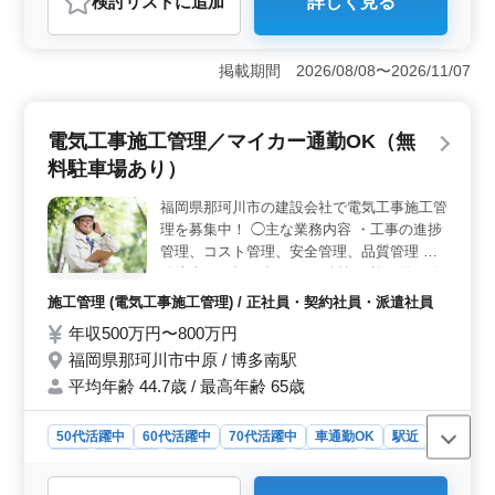
検討リスト
に追加
詳しく見る
おすすめポイント
＜キャリアを活かす求人＞ 福岡県北九州市の土木設計
業務の新規入札案件が募集されています。中高年層が活
掲載期間 2026/08/08〜2026/11/07
躍できる環境で、賞与は年二回支給されます。主な業務
は官庁や自治体からの発注案件に携わり、道路や橋梁、
河川、ダムなどの構造物の設計に関わります。 ＜経
電気工事施工管理／マイカー通勤OK（無
験者優遇の待遇＞ 1級土木施工管理技士資格をお持ちの
料駐車場あり）
方や、発注支援業務経験が10年以上ある方には条件面で
の優遇があります。また、経験豊富な方々が多数在籍し
福岡県那珂川市の建設会社で電気工事施工管
ており、新たな仲間と共に活躍する環境ですので、ぜひ
理を募集中！ ◯主な業務内容 ・工事の進捗
ご応募ください。 ＜待遇の充実＞ 交通費支給や資
格手当、単身赴任宿舎の完備や社用車支給など、待遇面
管理、コスト管理、安全管理、品質管理 ・
も充実しています。さらに、週休2日制や残業が少ない環
発注者との打ち合わせ ・積算 ・施工図の作
境で、プライベートとの両立が図れます。給与面でも年
成・修正 など ◯一般電気工事、太陽光発電
施工管理 (電気工事施工管理) / 正社員・契約社員・派遣社員
収500万円から700万円まで設定されており、安定した収
工事、オール電化工事、LED交換工事 ◯店
年収500万円〜800万円
入を得ることができます。
舗に伴う電気工事（エリア：九州一円） ＊
福岡県那珂川市中原 / 博多南駅
マイカー通勤OK（無料駐車場あり） ＊駅チ
カ ＊退職金制度あり 電気工事施工管理技士
平均年齢 44.7歳 / 最高年齢 65歳
資格お持ちの方、電気工事施工管理経験20
年以上の方は条件面優遇します！ 勤務条
50代活躍中
60代活躍中
70代活躍中
車通勤OK
駅近
件、優遇相談してください！
長期
男性歓迎
正社員
契約社員
派遣社員
施工管理