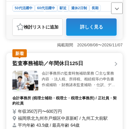
理業務経験者の方お気軽にお問い合わせ下さ
い 経験者の方ご応募お待ちしております！
50代活躍中
60代活躍中
駅近
週休2日制
長期
《条件面優遇資格》 ・技術士(種類不問) ・
残業なし・少なめ
女性歓迎
正社員
契約社員
派遣社員
RCCM(種類不問)
建設コンサルタント
検討リスト
に追加
詳しく見る
おすすめポイント
＜中高年の活躍を支援＞ 福岡市博多区の土木設計業務
の新規入札案件では、中高年層が活躍できる環境を整え
掲載期間 2026/08/08〜2026/11/07
ています。年間休日は125日で、週休2日制や残業が少な
新着
めなど、ワークライフバランスを大切にする職場で
す。 ＜経験やスキルを活かす＞ 土木設計業務経験
監査事務補助／年間休日125日
が6年以上ある方やCAD経験者を歓迎しています。さら
に、1級土木施工管理技士資格をお持ちの方や、発注支援
会計事務所の監査時無補助業務 ◯主な業務
業務経験が10年以上ある方には条件面での優遇もありま
内容 ・法人税、所得税、相続税等の申告書
す。経験豊富な方々が多く在籍しており、高い技術力を
作成補助 ・財務諸表監査補助 ・仕訳、デー
発揮できる環境です。 ＜待遇の充実＞ 交通費支給
タ入力 ＊年間休日125日 ＊完全週休2日制
や資格手当、社用車支給など、待遇面も充実していま
（土日祝休み） ＊残業少なめ ＊マイカー通
す。また、女性も歓迎される職場であり、多様性を尊重
会計事務所 (税理士補助・税理士・税理士事務所) / 正社員・契
勤OK（無料駐車場完備） ＊交通費支給 ＊
した働きやすい環境が整っています。給与面でも年収500
約社員
賞与あり レベルの高いお仕事をおまかせし
万円から700万円まで設定されており、安定した収入を得
年収350万円〜600万円
ます。 これまでのキャリアを駆使し、ぜひ
ることができます。
福岡県北九州市戸畑区中原新町 / 九州工大前駅
挑戦してみてください！
平均年齢 43.9歳 / 最高年齢 64歳