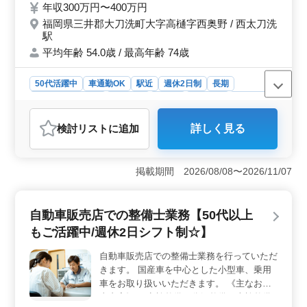
年収300万円〜400万円
お問い合わせください。 皆様のご応募、お
福岡県三井郡大刀洗町大字高樋字西奥野 / 西太刀洗
待ちしております！
駅
平均年齢 54.0歳 / 最高年齢 74歳
50代活躍中
車通勤OK
駅近
週休2日制
長期
残業なし・少なめ
男性歓迎
正社員
契約社員
派遣社員
アルバイト・パート
自動車整備士
検討リスト
に追加
詳しく見る
おすすめポイント
＜シニア層活躍中＞ 当社では、50代以上の方々が多数
活躍しています。豊富な経験や知識を持つシニア層が、
掲載期間 2026/08/08〜2026/11/07
会社の中核を支える存在として重要な役割を果たしてい
ます。年齢に関係なく、経験を活かして活躍できる環境
が整っています。 ＜働きやすさ＞ 週休2日のシフト
自動車販売店での整備士業務【50代以上
制を導入し、仕事とプライベートのバランスを重視して
もご活躍中/週休2日シフト制☆】
います。残業も少なめであり、自分の時間を大切にしな
がら業務に集中できます。また、車通勤が可能であるこ
自動車販売店での整備士業務を行っていただ
とや、駅からのアクセスが良い点も、通勤のストレスを
きます。 国産車を中心とした小型車、乗用
軽減します。 ＜キャリアアップの機会＞ 経験豊富
な先輩方との知識共有や研修制度を通じて、技術や知識
車をお取り扱いいただきます。 《主なお仕
の向上を図ることができます。さらに、年2回の賞与やキ
事内容》 ・点検整備、分解整備、車検整備