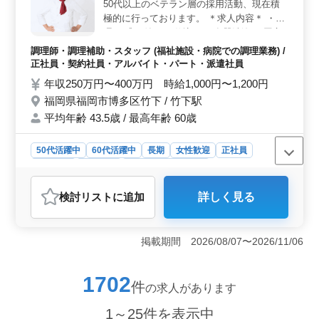
50代以上のベテラン層の採用活動、現在積
定しています。通勤手当実費支給、社会保険完備等の福
利厚生が整っており、安心して長く働ける環境が整って
極的に行っております。 ＊求人内容＊ ・調
います。
理 ・盛り付け ・仕込み ・食器洗浄 ・厨房
業務 ・店内清掃 ・調理補助 備考 ・週休2日
調理師・調理補助・スタッフ (福祉施設・病院での調理業務) /
制 ・社会保険完備 ・勤務時間応相談 ・50
正社員・契約社員・アルバイト・パート・派遣社員
代、60代の採用実績あり
年収250万円〜400万円 時給1,000円〜1,200円
福岡県福岡市博多区竹下 / 竹下駅
平均年齢 43.5歳 / 最高年齢 60歳
50代活躍中
60代活躍中
長期
女性歓迎
正社員
契約社員
派遣社員
アルバイト・パート
調理師・調理補助・スタッフ
検討リスト
に追加
詳しく見る
おすすめポイント
＜経験者歓迎＞ この求人は、調理経験3年以上ある方を
対象にしています。長年の経験を活かし、有料老人ホー
掲載期間 2026/08/07〜2026/11/06
ムで活躍してみませんか。経験者ならではのスキルで、
即戦力として活躍できる環境です。 ＜シニア層に優
しい職場環境＞ 50代、60代の採用実績が豊富で、シニ
1702
件
の求人があります
ア層が活躍している職場です。年齢を重ねた方でも働き
やすい環境が整っており、残業が少なめな点も魅力で
1～25件を表示中
す。長期的なキャリアを考えている方にもおすすめで