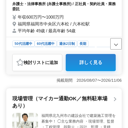
個人案件受任可能 ◯経費負担有り ◯ 子育て
弁護士・法律事務所 (弁護士事務所) / 正社員・契約社員・業務
中勤務時間相談可能 質問等ございました
委託
ら、お気軽にご連絡ください♪ ご応募お待ち
年収600万円〜1000万円
しております◎
福岡県福岡市中央区六本松 / 六本松駅
平均年齢 49歳 / 最高年齢 54歳
50代活躍中
60代活躍中
週休2日制
長期
残業なし・少なめ
女性歓迎
正社員
契約社員
業務委託
弁護士・法律事務所
検討リスト
に追加
詳しく見る
おすすめポイント
＜中高年歓迎の法律事務所＞ 中高年活躍中の事務所で
す。一般民事事件中心に交通事故、貸金、遺言・相続、
掲載期間 2026/08/07〜2026/11/06
離婚、刑事事件、債務整理など幅広い案件を取り扱って
います。個人案件受任可能で、経費負担もあり。子育て
中の方も勤務時間相談可能です。 ＜多岐にわたる業
現場管理（マイカー通勤OK／無料駐車場
務領域＞ 一般民事事件を中心に、法的アドバイスが求
あり）
められる様々な案件を扱っています。経験不問で幅広い
法律分野でキャリアを築けます。中高年の方も歓迎して
福岡県北九州市の建設会社で建築施工管理を
います。 ＜魅力的な給与と福利厚生＞ 年収600万
募集中！ ◯主な業務内容 ・現場管理、監督
円〜1500万円。実費支給の通勤手当。社会保険完備で個
人受任可能等福利厚生が充実しています。弁護士費用は
・工程管理、段取り ・設計、監理 ・見積