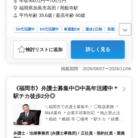
年収500万円〜700万円
管理技士資格必須になります ＊50代以上で
福岡県糸島市高田 / 周船寺駅
発注支援業務経験10年以上条件面優遇いた
します ＊50代以上で土木施工管理業務経験
平均年齢 39,6歳 / 最高年齢 60歳
者の方お気軽にお問い合わせ下さい 経験者
の方ご応募お待ちしております！ 《条件面
50代活躍中
60代活躍中
車通勤OK
週休2日制
長期
優遇資格》 ・技術士(種類不問) ・RCCM(種
残業なし・少なめ
寮・社宅あり
男性歓迎
正社員
類不問)
契約社員
派遣社員
建設コンサルタント
検討リスト
に追加
詳しく見る
おすすめポイント
＜仕事内容の特徴＞ 土木設計業務において、道路や橋
梁、河川、ダムなどの構造物の設計に従事します。主に
掲載期間 2026/08/07〜2026/11/06
官庁や自治体からの新規入札案件に対応し、計算書や報
告書の作成、構造物の調査、設計補助業務などを担当し
ます。 ＜福利厚生の充実＞ 交通費支給や資格手当
《福岡市》弁護士募集中◎中高年活躍中＊
の支給、単身赴任宿舎の完備、社用車の支給など、働く
駅チカ徒歩2分◎
方々の生活をサポートする福利厚生が整っています。ま
た、週休2日制や年二回の賞与制度があり、安定した収入
＼福岡市で弁護士募集中／ ◯取扱業務 ＊
を得ながら充実した生活が送れます。 ＜中高年層の
M&A案件 ＊企業不祥事対応 ＊独占禁止法
活躍＞ 50代以上の方々が中心となって活躍する環境を
整えており、経験豊富な方々がチームのリーダーシップ
＊相続 ＊離婚 等 ◯備考 ＊駅チカ ＊経費負
を発揮します。発注支援業務経験が10年以上ある方や土
担あり ＊勤務時間自由設定 未経験分野サポ
木施工管理業務経験者を特に歓迎し、条件面で優遇して
ートします！ シニア世代採用実績ありま
弁護士・法律事務所 (弁護士事務所) / 正社員・契約社員・業務
います。
す！ 是非ご応募お待ちしております♪