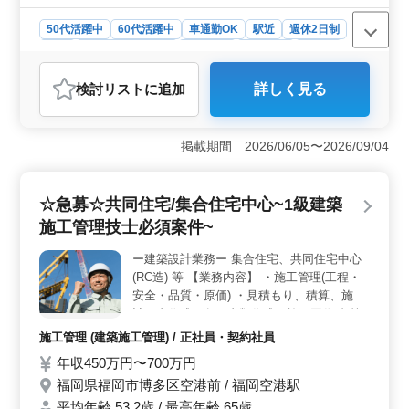
50代活躍中
60代活躍中
車通勤OK
駅近
週休2日制
長期
残業なし・少なめ
女性歓迎
男性歓迎
正社員
契約社員
会計事務所
検討リスト
に追加
詳しく見る
おすすめポイント
＜年間休日125日×土日祝休み＞ 年間休日125日で完全
週休2日制（土日祝休み）のため、しっかり休みを確保で
掲載期間 2026/06/05〜2026/09/04
きる環境です。残業少なめで、長期的に安定した働き方
を目指せます。 ＜会計経験を活かして挑戦＞ 法人
税・所得税・相続税の申告書作成補助や財務諸表監査補
☆急募☆共同住宅/集合住宅中心~1級建築
助、仕訳入力など幅広い業務を担当します。会計事務所
施工管理技士必須案件~
経験を活かし、専門性を高められる仕事です。 ＜通
勤安心＋充実待遇＞ 車通勤が可能で、交通費支給もあ
ー建築設計業務ー 集合住宅、共同住宅中心
り通勤負担を抑えられる環境です。賞与や社会保険など
(RC造) 等 【業務内容】 ・施工管理(工程・
福利厚生も整っており、安心して長く働ける環境です。
安全・品質・原価) ・見積もり、積算、施工
計画書作成、各種書類作成、施工図作成 等
・CAD操作あり ◯備考 作業着支給 交通費支
施工管理 (建築施工管理) / 正社員・契約社員
給 資格手当支給 社用車支給 社用携帯支給
年収450万円〜700万円
・出張の可能性あり(エリア：熊本県/沖縄県)
福岡県福岡市博多区空港前 / 福岡空港駅
＊65歳の方活躍中！！ ＊50代以上建築施工
管理業務経験者急募/条件面優遇いたします
平均年齢 53.2歳 / 最高年齢 65歳