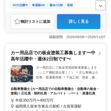
ます。経験豊富な仲間との協力のもと、さらなるステッ
50代活躍中
車通勤OK
週休2日制
長期
プアップを目指し、キャリアを築いていくことができま
残業なし・少なめ
男性歓迎
正社員
契約社員
派遣社員
す。
アルバイト・パート
自動車整備士
検討リスト
に追加
詳しく見る
おすすめポイント
＜経験豊富な整備士の募集＞ 自動車販売店での整備士
業務を経験豊富な方を大募集しています。点検整備や車
掲載期間 2026/08/08〜2026/11/07
検整備、部品の交換など幅広い作業に携わります。50代
以上の方も歓迎し、経験者であればどなたでもご応募い
ただけます。 ＜働きやすさ重視の待遇＞ 残業が少
カー用品店での板金塗装工募集します〜中
なめで、週休2日のシフト制を採用しています。交通費は
高年活躍中・週休2日制です〜
全額支給され、無料駐車場も完備しています。福岡県小
郡市山隈に位置し、西太刀洗駅からもアクセスが良いた
カー用品店にて板金塗装経験者募集します
め通勤も便利です。 ＜安定した企業でのキャリア
（シニア層歓迎企業！！） ＊主な車種は小
＞ 福岡県内の自動車販売、整備、板金塗装事業を展開
する企業でのお仕事です。平均年齢は54歳で、経験豊富
型車、普通乗用車 ＊下地工程、塗装、磨き
なスタッフが多く在籍しています。安定した職場環境で
作業 ＊フレーム修正、外版取替業務 ＊コー
長く活躍できるチャンスです。
ティング業務、部品交換、納車引取など 現
自動車整備士 (カー用品店での自動車整備士・自動車の板金・
在50歳以上も活躍している企業です、車体
塗装) / 正社員・契約社員・アルバイト・パート・派遣社員
整備士資格保有者優遇致します 今までの経
年収350万円〜400万円
験を活かして頂ける方・安定したお仕事を求
福岡県久留米市東合川新町 / 古賀茶屋駅
めている方 皆様のご応募お待ちしておりま