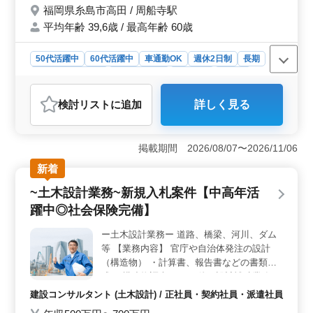
福岡県糸島市高田 / 周船寺駅
発注支援業務経験10年以上条件面優遇いた
します ＊50代以上で土木施工管理業務経験
平均年齢 39,6歳 / 最高年齢 60歳
者の方お気軽にお問い合わせ下さい 経験者
の方ご応募お待ちしております！ 《条件面
50代活躍中
60代活躍中
車通勤OK
週休2日制
長期
優遇資格》 ・技術士(種類不問) ・RCCM(種
残業なし・少なめ
寮・社宅あり
男性歓迎
正社員
類不問)
契約社員
派遣社員
建設コンサルタント
検討リスト
に追加
詳しく見る
おすすめポイント
＜仕事内容の特徴＞ 土木設計業務を通じて、道路や橋
梁、河川、ダムなどのインフラ整備に貢献します。官庁
掲載期間 2026/08/07〜2026/11/06
や自治体からの新規入札案件に対応し、構造物の設計を
新着
行います。計算書や報告書の作成や構造物の調査、設計
補助業務などを通じて、プロジェクトの成功に貢献しま
~土木設計業務~新規入札案件【中高年活
す。 ＜福利厚生の充実＞ 交通費支給や資格手当の
躍中◎社会保険完備】
支給、さらには単身赴任宿舎の完備や社用車の支給な
ど、社員の方々が快適に働ける環境を整えています。ま
ー土木設計業務ー 道路、橋梁、河川、ダム
た、週休2日制や賞与年二回の制度があり、働きながら安
等 【業務内容】 官庁や自治体発注の設計
定した収入を得られます。 ＜中高年層の活躍＞ 50
代以上の方々が活躍できる環境を提供しており、発注支
（構造物） ・計算書、報告書などの書類作
援業務経験が10年以上ある方や土木施工管理業務経験者
成 ・構造物調査 ・その他、設計補助業務 ＊
を条件面で優遇しています。経験豊富な方々がチームの
備考＊ 交通費支給 資格手当支給 単身赴任宿
建設コンサルタント (土木設計) / 正社員・契約社員・派遣社員
中心となり、安定したキャリアを築いていけます。
舎完備 社用車支給 週休2日制 ◎1級土木施工