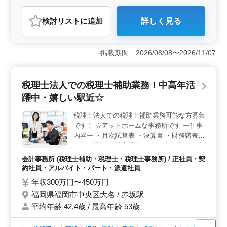
会計事務所
検討リスト
に追加
詳しく見る
おすすめポイント
＜経験者優遇のキャリアチャンス＞ この求人は、実務
経験者や有資格者を積極的に歓迎し、相続税業務経験者
掲載期間 2026/08/08〜2026/11/07
は特に優遇される環境です。これまでの経験や専門知識
を活かし、さらなるスキルアップやキャリアの発展を目
指すことができます。経験者が活躍することで、チーム
税理士法人での税理士補助業務！中高年活
全体のレベルアップにも貢献できるでしょう。 ＜好
躍中・嬉しい駅近☆
待遇の働きやすさ＞ 年収400万円〜450万円という高水
準の給与に加え、通勤手当や無料駐車場完備など、好待
税理士法人での税理士補助業務可能な方募集
遇が整っています。さらに、週休2日制や福利厚生の充実
です！ ☆アットホームな事務所です ー仕事
もあり、働きやすい環境が整っています。これにより仕
事に集中できる環境が整っています。 ＜成長と安定
内容ー ・月次試算表 ・決算書 ・財務諸表
を両立＞ 事業内容には、税務業務だけでなく経営コン
・年末調整 ・法定調書 ・各種申告書の作成
サルティングも含まれており、会社の成長とともにキャ
＊正社員及びアルバイト・パートの募集！
会計事務所 (税理士補助・税理士・税理士事務所) / 正社員・契
リアも発展できる環境です。平均年齢が高く、経験豊富
＊ベテランシニア層も活躍してます！
約社員・アルバイト・パート・派遣社員
なメンバーが多いので、安定感もあります。これにより
年収300万円〜450万円
成長と安定を両立させながら、長く活躍することができ
ます。
福岡県福岡市中央区大名 / 赤坂駅
平均年齢 42,4歳 / 最高年齢 53歳