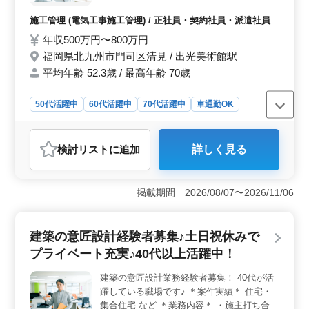
の作成 ・現場での施工協力会社への指示 ・
管理経験が活かせる内容です。建築施工管理技士の資格
現場作業 北九州市内及び近郊の工場、商業
が優遇されており、過去のキャリアを存分に発揮できる
施工管理 (電気工事施工管理) / 正社員・契約社員・派遣社員
施設、学校などの電気設備工事を主に行って
職場です。
年収500万円〜800万円
います。 ＊マイカー通勤OK（無料駐車場あ
福岡県北九州市門司区清見 / 出光美術館駅
り） ＊福利厚生完備 現在50歳以上のベテラ
ンも活躍している企業です。 今までの経験
平均年齢 52.3歳 / 最高年齢 70歳
を活かして頂ける方、ぜひご応募ください！
50代活躍中
60代活躍中
70代活躍中
車通勤OK
週休2日制
長期
男性歓迎
正社員
契約社員
派遣社員
施工管理
検討リスト
に追加
詳しく見る
おすすめポイント
＜経験を活かした即戦力として活躍できる＞ この求人
は、電気工事施工管理の経験を持つ方が、培ってきたス
掲載期間 2026/08/07〜2026/11/06
キルを活かし、即戦力として活躍できる環境です。打ち
合わせや見積、現場管理など、経験豊富な方がそのスキ
ルを活かせる業務内容が揃っており、ベテラン技術者も
建築の意匠設計経験者募集♪土日祝休みで
多く活躍している点も魅力です。 ＜通勤しやすい条
プライベート充実♪40代以上活躍中！
件と週休2日制＞ マイカー通勤が可能で無料駐車場も完
備しているため、通勤のストレスを軽減できます。ま
建築の意匠設計業務経験者募集！ 40代が活
た、週休2日制で土日休み、年間休日も115日あるため、
躍している職場です♪ ＊案件実績＊ 住宅・
プライベートを充実させつつ働きやすい職場環境が提供
されています。 ＜充実した福利厚生＞ 賞与実績や
集合住宅 など ＊業務内容＊ ・施主打ち合わ