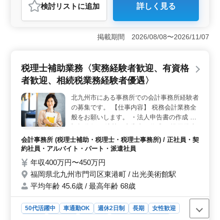
おすすめポイント
検討リスト
に追加
詳しく見る
＜経験者に最適な環境＞ 電気工事施工管理経験20年以
上の方は条件面で優遇されます。経験を活かして、九州
一円の現場で活躍できる環境が整っています。電気工事
掲載期間 2026/08/08〜2026/11/07
施工管理技士の資格をお持ちの方も歓迎されます。
＜通勤の利便性＞ マイカー通勤が可能で、無料駐車場
が完備されています。さらに、博多南駅から近いため、
税理士補助業務〈実務経験者歓迎、有資格
公共交通機関を利用する方にも便利です。通勤手当も実
費支給され、通勤の負担が軽減されます。 ＜充実し
者歓迎、相続税業務経験者優遇〉
た福利厚生＞ 退職金制度があり、長期的に安心して働
けます。各種保険も完備されており、福利厚生が充実し
北九州市にある事務所での会計事務所経験者
ています。日曜、祝日が休みで、有給休暇も取得可能な
の募集です。 【仕事内容】 税務会計業務全
ため、プライベートの時間も大切にできます。
般をお願いします。 ・法人申告書の作成 ・
記帳代行 ・決算・申告書の作成 ・巡回監査
・税務に関係する仕事全般 ・経営アドバイ
会計事務所 (税理士補助・税理士・税理士事務所) / 正社員・契
ス ◯税理士資格保有者歓迎 ◯50歳の経験者
約社員・アルバイト・パート・派遣社員
歓迎
年収400万円〜450万円
福岡県北九州市門司区東港町 / 出光美術館駅
平均年齢 45.6歳 / 最高年齢 68歳
50代活躍中
車通勤OK
週休2日制
長期
女性歓迎
正社員
契約社員
派遣社員
アルバイト・パート