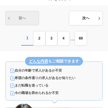
す。 ＜福利厚生と勤務条件の充実＞ 週休2日制で、
社会保険完備、勤務時間の相談が可能と、働きやすい条
件が整っています。
前へ
次へ
…
1
2
3
4
69
どんな内容
もご相談できます
自分の年齢で求人があるか不安
希望の条件通りの求人があるか知りたい
まだ転職を迷っている
今の職場を辞められるか不安