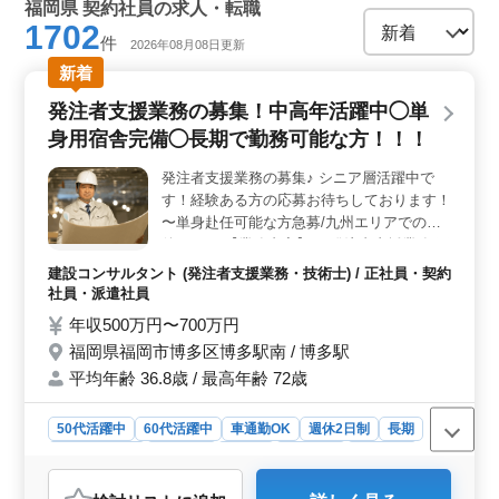
福岡県 契約社員の求人・転職
1702
件
2026年08月08日更新
新着
発注者支援業務の募集！中高年活躍中◯単
身用宿舎完備◯長期で勤務可能な方！！！
発注者支援業務の募集♪ シニア層活躍中で
す！経験ある方の応募お待ちしております！
〜単身赴任可能な方急募/九州エリアでの案
件あり〜 【業務内容】 ・発注者支援業務(工
事監督支援業務) ・工事管理(品質・工程・安
建設コンサルタント (発注者支援業務・技術士) / 正社員・契約
全)、施工計画、積算、設計変更 ・現場での
社員・派遣社員
打ち合わせ、CAD操作あり ・図面の作製，
年収500万円〜700万円
修正 ・資料作成業務 等 《条件面優遇資格》
福岡県福岡市博多区博多駅南 / 博多駅
・技術士(種類不問) ・RCCM(種類不問) 単身
平均年齢 36.8歳 / 最高年齢 72歳
用宿舎完備！ 50代以上で土木施工管理業務
経験者の方お気軽にお問い合わせ下さい♪
50代活躍中
60代活躍中
車通勤OK
週休2日制
長期
寮・社宅あり
女性歓迎
正社員
契約社員
派遣社員
建設コンサルタント