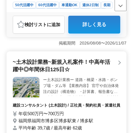
の方ご応募お待ちしております！ 《条件面
50代活躍中
60代活躍中
車通勤OK
週休2日制
長期
優遇資格》 ・技術士(種類不問) ・RCCM(種
残業なし・少なめ
寮・社宅あり
男性歓迎
正社員
類不問)
契約社員
派遣社員
建設コンサルタント
検討リスト
に追加
詳しく見る
おすすめポイント
＜安定した環境で活躍＞ 福岡市博多区での土木設計業
務の募集です。中高年の方々にも積極的にチャンスが与
掲載期間 2026/08/08〜2026/11/07
えられています。官庁や自治体の発注案件に携わり、道
路や橋梁、河川、ダムなどの構造物の設計に関わりま
す。年間休日が125日と、働きやすい環境が整っていま
~土木設計業務~新規入札案件！中高年活
す。 ＜充実した待遇＞ 交通費支給や資格手当、単
躍中◎年間休日125日☆
身赴任宿舎の完備や社用車支給など、待遇面も充実して
います。さらに、週休2日制や残業が少ない環境で、プラ
ー土木設計業務ー 道路・橋梁・水路・ポン
イベートとの両立が図れます。給与面でも年収500万円か
プ場・ダム等 【業務内容】 官庁や自治体発
ら700万円まで設定されており、安定した収入を得ること
ができます。 ＜経験者歓迎＞ 1級土木施工管理技士
注の設計（構造物） ・計算書、報告書など
資格をお持ちの方や、発注支援業務経験が10年以上ある
の書類作成 ・構造物調査 ・その他、設計補
方には条件面での優遇もございます。また、経験豊富な
助業務 ＊備考＊ 交通費支給 資格手当支給
建設コンサルタント (土木設計) / 正社員・契約社員・派遣社員
方々が、新たな仲間と共に活躍する環境ですので、ぜひ
単身赴任宿舎完備 社用車支給 週休2日制 ◎1
年収500万円〜700万円
ご応募ください。
級土木施工管理技士資格必須になります ＊
福岡県福岡市博多区博多駅東 / 博多駅
50代以上で発注支援業務経験10年以上条件
面優遇いたします ＊50代以上で土木施工管
平均年齢 39,7歳 / 最高年齢 62歳