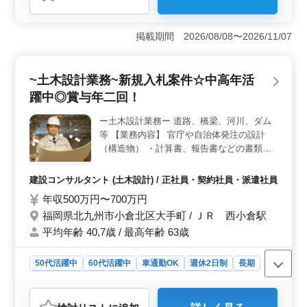
＜経験・年齢＞ 電気工事施工管理業務において5年以上
の豊富な経験を持つベテランが活躍しています。特に50
代以上の方々も経験と知識を活かし、現場でのリーダー
掲載期間 2026/08/08〜2026/11/07
シップを発揮しています。 ＜業務内容＞ 屋内外の
一般電気設備工事の施工管理を担当します。安全性や品
質の確保、工程管理の徹底、資材の適切な手配など、プ
~土木設計業務~新規入札案件☆中高年活
ロジェクトの円滑な進行をサポートします。また、施工
図の作成や修正、各種書類の作成など、幅広い業務を通
躍中◎賞与年二回！
じて、プロジェクトの成功に貢献します。 ＜待遇
＞ 正社員、契約社員、派遣社員といった雇用形態から
ー土木設計業務ー 道路、橋梁、河川、ダム
選択が可能です。車通勤が可能であり、さらに社会保険
等 【業務内容】 官庁や自治体発注の設計
が完備されているため、安心して働くことができます。
（構造物） ・計算書、報告書などの書類作
給与面では年収450万円から550万円という魅力的な待遇
成 ・構造物調査 ・その他、設計補助業務 ＊
が提供され、さらなるキャリアの向上が期待されます。
備考＊ 交通費支給 資格手当支給 単身赴任宿
建設コンサルタント (土木設計) / 正社員・契約社員・派遣社員
舎完備 社用車支給 週休2日制 ◎1級土木施工
年収500万円〜700万円
管理技士資格必須になります ＊50代以上で
福岡県北九州市小倉北区大手町 / ＪＲ 西小倉駅
発注支援業務経験10年以上条件面優遇いた
します ＊50代以上で土木施工管理業務経験
平均年齢 40,7歳 / 最高年齢 63歳
者の方お気軽にお問い合わせ下さい 経験者
の方ご応募お待ちしております！ 《条件面
50代活躍中
60代活躍中
車通勤OK
週休2日制
長期
優遇資格》 ・技術士(種類不問) ・RCCM(種
残業なし・少なめ
寮・社宅あり
男性歓迎
正社員
類不問)
契約社員
派遣社員
建設コンサルタント