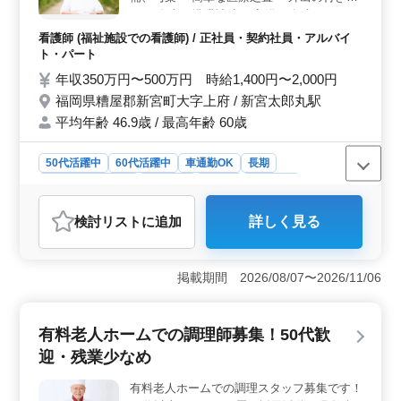
が魅力です。月平均の残業時間も10時間と少なく、ワー
い ・食事、排泄補助 ・入浴の介助 ・ベッド
クライフバランスを重視したい方にとって理想的な環境
メイキング ・吸引、呼吸器ケア ・レクリエ
看護師 (福祉施設での看護師) / 正社員・契約社員・アルバイ
です。仕事と生活の両立を図りながら、充実した毎日を
ーションの補助 等 年間休日108日！ 皆様の
ト・パート
送ることができます。
ご応募お待ちしております！
年収350万円〜500万円 時給1,400円〜2,000円
福岡県糟屋郡新宮町大字上府 / 新宮太郎丸駅
平均年齢 46.9歳 / 最高年齢 60歳
50代活躍中
60代活躍中
車通勤OK
長期
残業なし・少なめ
女性歓迎
正社員
契約社員
アルバイト・パート
看護師
検討リスト
に追加
詳しく見る
おすすめポイント
＜業務内容＞ 患者様と深く関わり、多岐にわたる医療
業務すべてに挑戦することができ、スキルを活かせま
掲載期間 2026/08/07〜2026/11/06
す。バイタルチェックや介助など、患者様を直接サポー
トできることがやりがいです。 ＜働きやすさ＞ 車
通勤OKで、無料駐車場完備なのでストレスなく通勤する
有料老人ホームでの調理師募集！50代歓
ことが出来ます。週3〜5日勤務という柔軟な働き方に対
迎・残業少なめ
応可能で、プライベートとの両立がしやすい環境で
す。 ＜給与・福利厚生＞ 給与は年収350万円〜480
有料老人ホームでの調理スタッフ募集です！
万円程度です。前年度の賞与は年2回の実績で、経営も安