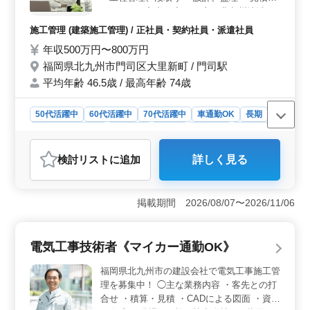
事務所が負担します。土日祝の週休2日でプライベートも
（パソコン入力程度） ＊主に北九州地域 ＊
充実させることが出来ます。
マイカー通勤OK／無料駐車場あり ＊残業基
施工管理 (建築施工管理) / 正社員・契約社員・派遣社員
本的になし ＊賞与あり 現在50歳以上のベテ
年収500万円〜800万円
ランも活躍している企業です。 今までの経
福岡県北九州市門司区大里新町 / 門司駅
験を活かして頂ける方、ぜひご応募くださ
い！
平均年齢 46.5歳 / 最高年齢 74歳
50代活躍中
60代活躍中
70代活躍中
車通勤OK
長期
残業なし・少なめ
男性歓迎
正社員
契約社員
派遣社員
施工管理
検討リスト
に追加
詳しく見る
おすすめポイント
＜働きやすい環境＞ この求人はマイカー通勤が可能
で、無料駐車場が完備されているため通勤が便利です。
掲載期間 2026/08/07〜2026/11/06
また、残業は基本的になく、プライベートとの両立が可
能です。50代以上の経験者も多く活躍しており、幅広い
世代が働きやすい環境です。 ＜安定した雇用＞ 正
電気工事技術者《マイカー通勤OK》
社員・契約社員・派遣社員の選択肢もあり安定した雇用
形態が提供されます。さらに賞与も年2回支給されてお
福岡県北九州市の建設会社で電気工事施工管
り、長期的な安定と収入面の魅力が備わっていま
理を募集中！ ◯主な業務内容 ・客先との打
す。 ＜経験を活かせる仕事内容＞ 主な業務は現場
合せ ・積算・見積 ・CADによる図面 ・資料
管理、監督、工程管理、設計や見積作成など、建築施工