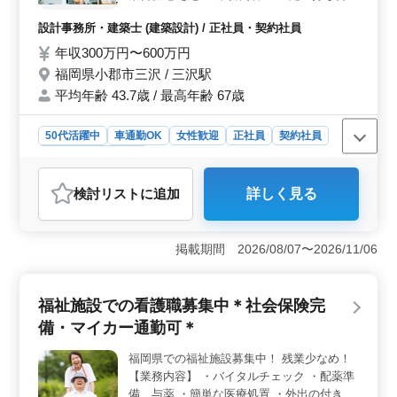
雇用保険や健康保険などの福利厚生も完備しており、退
せ、現地調査、プランニング ・基本設計、
設計事務所・建築士 (建築設計) / 正社員・契約社員
職金制度や育児休業取得実績もあるため、安心して長く
実施設計、積算 ・確認申請、各種書類作
働ける環境が整っています。
成、施工会社選定、設計監理 等 ・CAD操作
年収300万円〜600万円
あり 交通費支給◯ 皆様のご応募、お待ちし
福岡県小郡市三沢 / 三沢駅
ております！
平均年齢 43.7歳 / 最高年齢 67歳
50代活躍中
車通勤OK
女性歓迎
正社員
契約社員
設計事務所・建築士
おすすめポイント
検討リスト
に追加
詳しく見る
＜高い給与と充実した福利厚生＞ この求人は年収300万
円〜600万円と、高い給与が設定されています。交通費全
額支給や各種保険（雇用・労災・健康・厚生）も完備さ
掲載期間 2026/08/07〜2026/11/06
れており、生活の安定が図れます。車通勤も可能なた
め、通勤が非常に便利です。 ＜経験を活かせる職場
＞ 建築の意匠設計業務経験者を募集しており、40代以
福祉施設での看護職募集中＊社会保険完
上の方が活躍している職場です。建築設計業務の経験が6
年以上ある方にとって、自分のスキルと経験を最大限に
備・マイカー通勤可＊
活かせる環境です。特に、施主との打ち合わせやプラン
ニング、確認申請など、多岐にわたる業務に携われま
福岡県での福祉施設募集中！ 残業少なめ！
す。 ＜働きやすい就業環境＞ 土日祝休みで年間休
【業務内容】 ・バイタルチェック ・配薬準
日124日と、プライベートの時間をしっかり確保できる点
備、与薬 ・簡単な医療処置 ・外出の付き添