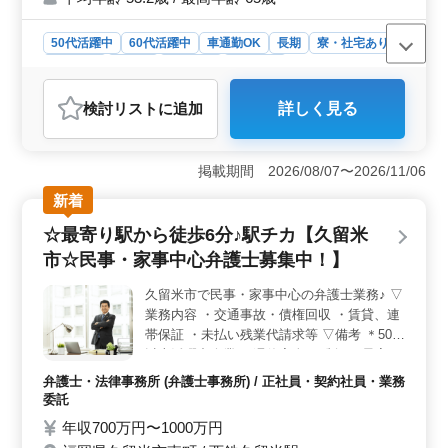
＊1級建築士または1級建築施工管理技士急
募！！ お気軽にお問い合わせ下さい、ご応
50代活躍中
60代活躍中
車通勤OK
長期
寮・社宅あり
募お待ちしております
女性歓迎
正社員
契約社員
施工管理
おすすめポイント
検討リスト
に追加
詳しく見る
＜高い給与と充実した福利厚生＞ この求人は年収450万
円〜700万円と高い給与が魅力です。交通費支給や資格手
当、作業着支給、社用車や社用携帯の提供など、充実し
掲載期間 2026/08/07〜2026/11/06
た福利厚生が整っています。さらに、単身用宿舎も完備
されており、生活面でのサポートも万全です。 ＜ベ
新着
テランの経験を活かせる職場＞ 1級建築士または1級建
☆最寄り駅から徒歩6分♪駅チカ【久留米
築施工管理技士の資格保有者を優遇しており、50代以上
のベテランの方が活躍しています。建築施工管理業務の
市☆民事・家事中心弁護士募集中！】
経験が6年以上ある方にとって、自身のスキルと経験を最
大限に活かせる環境です。 ＜多様な業務内容と広範
久留米市で民事・家事中心の弁護士業務♪ ▽
なエリア＞ 主に集合住宅や共同住宅（RC造）を中心に
業務内容 ・交通事故・債権回収 ・賃貸、連
手がけるため、多様な建築プロジェクトに関わることが
帯保証 ・未払い残業代請求等 ▽備考 ＊50歳
できます。また、福岡県内だけでなく、熊本県や沖縄県
以上活躍中企業 ＊週休完全2日制♪ ＊最寄り
への出張の可能性もあり、幅広いエリアでの業務経験を
駅から徒歩5分♪ ◎久留米市で弁護士募集
弁護士・法律事務所 (弁護士事務所) / 正社員・契約社員・業務
積むことができます。
中！50代以上のシニア世代活躍中です！ご
委託
応募お待ちしております♪
年収700万円〜1000万円