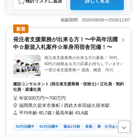
検討リスト
に追加
詳しく見る
おすすめポイント
＜安定した環境と手厚いサポート＞ 中高年の方に安心
して働いていただける環境を整えています。当社では、
掲載期間 2026/08/08〜2026/11/07
定着率の高さや長期勤務者が多いことが特長です。新規
新着
入札案件により、常に新たなチャレンジができ、やりが
いを感じながら業務に取り組むことができます。また、
発注者支援業務が出来る方！〜中高年活躍
単身用宿舎の完備や週休2日制、社会保険の完備など、快
中☆新規入札案件☆単身用宿舎完備！〜
適な労働条件を提供しています。さらに、福利厚生面で
も充実したサポートをご用意しており、安心して長く働
発注者支援業務が出来る方の募集！ 50代、
くことができる環境を整えています。 ＜専門スキル
60代の経験ある方の応募お待ちしています♪
の活かし方＞ 道路、橋梁、河川、ダムなどの発注者支
援業務を通じて、長年培ってきた経験を活かしてくださ
ー発注者支援業務ー 道路、橋梁、河川、ダ
い。工事監督支援業務やCAD操作など、専門知識を活か
ム 等 【業務内容】 ・発注者支援業務(工事
した業務に従事できます。当社では、経験豊富な方が若
監督支援業務) ・工事管理(品質・工程・安
建設コンサルタント (発注者支援業務・技術士) / 正社員・契約
手に指導やアドバイスを行いながら、共に成長していく
全)、施工計画、積算、設計変更 ・現場での
社員・派遣社員
風土があります。また、新しい技術や手法にも積極的に
打ち合わせ、CAD操作あり ・資料作成業務
年収500万円〜700万円
取り組み、常に最先端の技術を習得し、活用すること
等 ◯備考◯ 資格手当支給・単身赴任宿舎完
で、より高度な専門性を身につけることができま
福岡県久留米市東町 / 西鉄大牟田線久留米駅
備・週休2日制・社会保険完備 1級土木施工
す。 ＜キャリアアップの支援＞ 1級土木施工管理技
平均年齢 40,7歳 / 最高年齢 43,4歳
管理技士資格必須になります！ お気軽にご
士資格を必須とするため、スキルアップを目指す方にも
相談ください！！
最適です。当社では、資格取得支援制度を設けており、
50代活躍中
60代活躍中
週休2日制
長期
寮・社宅あり
資格取得に向けた学習支援や試験費用の補助を行ってい
女性歓迎
正社員
契約社員
派遣社員
ます。経験豊富な仲間との協力のもと、さらなるステッ