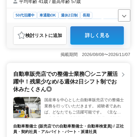
平均年齢 41歳 / 最高年齢 57歳
す。
50代活躍中
車通勤OK
週休2日制
長期
残業なし・少なめ
男性歓迎
正社員
契約社員
派遣社員
アルバイト・パート
自動車整備士
検討リスト
に追加
詳しく見る
おすすめポイント
＜安定した雇用＞ 当企業は長期的な雇用を提供し、中
高年層が活躍できる環境が整っています。週休2日制度や
掲載期間 2026/08/08〜2026/11/07
残業なしの働き方が、安心して働くことができる理由と
なります。 ＜経験者優遇・スキル活かせる＞ 板金
塗装経験者を積極的に募集しており、50歳以上も活躍中
自動車販売店での整備士業務◯シニア層活
です。車体整備士資格を保有している方は特に歓迎して
躍中！残業少なめ/る週休2日シフト制でお
います。今までの経験やスキルを最大限に活かせま
す。 ＜働きやすい環境＞ 福岡県久留米市の好立地
休みたくさん◎
に位置し、車通勤も可能です。無料駐車場完備で通勤が
便利です。さらに、就業時間帯や休憩時間の調整が可能
国産車を中心とした自動車販売店での整備士
で、ワークライフバランスを重視しています。
業務を行っていただきます。 経験者であれ
ば、どなたでもご活躍可能です。 《主なお
仕事内容》 ・点検整備、分解整備、車検整
備 ・部品の交換、取り付け、補修 ＊50代以
自動車整備士 (販売店での自動車整備士・自動車検査員) / 正社
上の方も積極採用中！ ＊週休2日シフト制で
員・契約社員・アルバイト・パート・派遣社員
お休みもたくさん◎ まずはお気になる点、