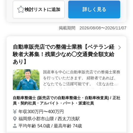
プアップを目指し、キャリアを築いていくことができま
建設コンサルタント
す。
検討リスト
に追加
詳しく見る
おすすめポイント
＜安定した環境と手厚いサポート＞ 中高年の方に安心
して働いていただける環境を整えています。当社では、
掲載期間 2026/08/08〜2026/11/07
定着率の高さや長期勤務者が多いことが特長です。新規
入札案件により、常に新たなチャレンジができ、やりが
いを感じながら業務に取り組むことができます。また、
自動車販売店での整備士業務【ベテラン経
単身用宿舎の完備や週休2日制、社会保険の完備など、快
験者大募集！残業少なめ◯交通費全額支給
適な労働条件を提供しています。さらに、福利厚生面で
も充実したサポートをご用意しており、安心して長く働
あり】
くことができる環境を整えています。 ＜専門スキル
の活かし方＞ 道路、橋梁、河川、ダムなどの発注者支
国産車を中心に自動車販売店での整備士業務
援業務を通じて、長年培ってきた経験を活かしてくださ
を行っていただきます。 経験者であれば、
い。工事監督支援業務やCAD操作など、専門知識を活か
どなたでもご活躍可能です。 《主なお仕事
した業務に従事できます。当社では、経験豊富な方が若
内容》 ・点検整備、分解整備、車検整備 ・
手に指導やアドバイスを行いながら、共に成長していく
部品の交換、取り付け、補修 ＊50代以上の
自動車整備士 (販売店での自動車整備士・自動車検査員) / 正社
風土があります。また、新しい技術や手法にも積極的に
方も積極採用中です！是非ご応募ください！
員・契約社員・アルバイト・パート・派遣社員
取り組み、常に最先端の技術を習得し、活用すること
＊残業少なめ、週休2日シフト制でお休みも
で、より高度な専門性を身につけることができま
年収300万円〜400万円
たくさん◎ まずはお気になる点、お問い合
す。 ＜キャリアアップの支援＞ 1級土木施工管理技
福岡県小郡市山隈 / 西太刀洗駅
わせください。 皆様のご応募、お待ちして
士資格を必須とするため、スキルアップを目指す方にも
平均年齢 54.0歳 / 最高年齢 74歳
おります！
最適です。当社では、資格取得支援制度を設けており、
資格取得に向けた学習支援や試験費用の補助を行ってい