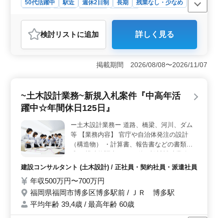
50代活躍中
駅近
週休2日制
長期
残業なし・少なめ
女性歓迎
正社員
契約社員
派遣社員
アルバイト・パート
会計事務所
検討リスト
に追加
詳しく見る
おすすめポイント
＜税理士法人での税理士補助業務＞ 福岡市中央区大名
に位置する当法人では、税理士補助業務に携わる方を募
掲載期間 2026/08/08〜2026/11/07
集しています。月次試算表や決算書、各種申告書の作成
など、幅広い業務を担当していただきます。 ＜中高
年の方も歓迎＞ アットホームな雰囲気の事務所で、中
~土木設計業務~新規入札案件『中高年活
高年の方も活躍しています。経験豊富な方やベテランシ
躍中☆年間休日125日』
ニア層の方も、当法人で活躍の場を見つけてください。
駅からのアクセスも良好で、通勤も便利です。 ＜充
ー土木設計業務ー 道路、橋梁、河川、ダム
実の福利厚生＞ 正社員やアルバイト・パートとしての
等 【業務内容】 官庁や自治体発注の設計
勤務が可能で、年収も320万円から450万円となっていま
す。通勤手当や賞与も支給され、福利厚生面も整ってい
（構造物） ・計算書、報告書などの書類作
ます。残業も月平均10時間と少なめで、ワークライフバ
成 ・構造物調査 ・その他、設計補助業務 ＊
ランスを大切にしながら働ける環境です。
備考＊ 交通費支給 資格手当支給 単身赴任宿
建設コンサルタント (土木設計) / 正社員・契約社員・派遣社員
舎完備 社用車支給 週休2日制 ◎1級土木施工
年収500万円〜700万円
管理技士資格必須になります ＊50代以上で
福岡県福岡市博多区博多駅前 / ＪＲ 博多駅
発注支援業務経験10年以上条件面優遇いた
します ＊50代以上で土木施工管理業務経験
平均年齢 39,4歳 / 最高年齢 60歳
者の方お気軽にお問い合わせ下さい 経験者