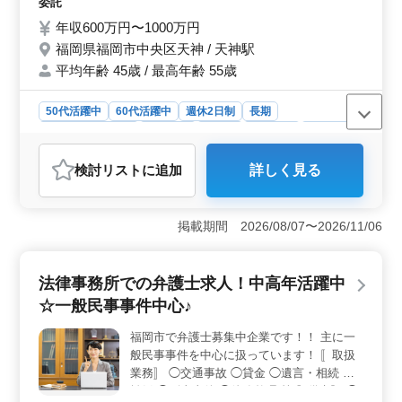
委託
年収600万円〜1000万円
福岡県福岡市中央区天神 / 天神駅
平均年齢 45歳 / 最高年齢 55歳
50代活躍中
60代活躍中
週休2日制
長期
残業なし・少なめ
女性歓迎
正社員
契約社員
業務委託
弁護士・法律事務所
検討リスト
に追加
詳しく見る
おすすめポイント
＜魅力的な業務内容＞ 弁護士職での業務は多岐にわた
り、M&amp;A案件、企業不祥事対応、独占禁止法、相
掲載期間 2026/08/07〜2026/11/06
続、離婚等幅広い分野に携わることができます。未経験
者もサポート充実で安心してチャレンジできます。
＜働きやすい環境＞ 駅チカで通勤に便利です。社会保
法律事務所での弁護士求人！中高年活躍中
険完備、個人受任可能、弁護士費用事務所負担可能の他
☆一般民事事件中心♪
に勤務時間は自由設定可能で、経費負担もあるため、仕
事とプライベートのバランスが取りやすい環境で
福岡市で弁護士募集中企業です！！ 主に一
す。 ＜シニア世代歓迎＞ 中高年からのキャリアチ
般民事事件を中心に扱っています！ 〚取扱
ェンジを応援しています。シニア世代の採用実績があ
り、経験豊富な方は活躍が期待できます。安定した収入
業務〛 ◯交通事故 ◯貸金 ◯遺言・相続 ◯
とやりがいを実感できる求人です。
離婚 ◯刑事事件 ◯債務整理 等 〚備考〛 ◯