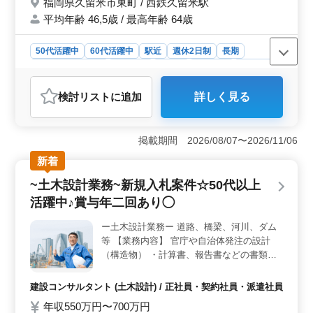
福岡県久留米市東町 / 西鉄久留米駅
平均年齢 46,5歳 / 最高年齢 64歳
50代活躍中
60代活躍中
駅近
週休2日制
長期
残業なし・少なめ
女性歓迎
正社員
契約社員
業務委託
弁護士・法律事務所
検討リスト
に追加
詳しく見る
おすすめポイント
＜駅チカの好立地＞ 西鉄久留米駅から徒歩6分という好
立地に事務所があります。通勤がしやすく、快適な環境
掲載期間 2026/08/07〜2026/11/06
で働ける点が魅力です。地域密着型の事務所で、近隣の
新着
住民とも親和性が高く、お仕事にもやりがいを感じられ
ます。 ＜シニア世代の活躍＞ 50代以上の経験豊富
~土木設計業務~新規入札案件☆50代以上
な方が活躍している企業です。シニアのキャリアを活か
活躍中♪賞与年二回あり◯
し、安定感のある雰囲気で働けます。経験を生かして更
なるスキルアップを目指すことが出来ます。 ＜民
ー土木設計業務ー 道路、橋梁、河川、ダム
事・家事中心の充実業務＞ 案件は民事・家事中心で、
等 【業務内容】 官庁や自治体発注の設計
弁護士業務の幅広い経験が積めます。具体的には交通事
故や債権回収、賃貸問題など多岐にわたり、やりがいが
（構造物） ・計算書、報告書などの書類作
あります。アットホームな雰囲気で、働きやすさも抜群
成 ・構造物調査 ・その他、設計補助業務 ＊
です。
備考＊ 交通費支給 資格手当支給 単身赴任宿
建設コンサルタント (土木設計) / 正社員・契約社員・派遣社員
舎完備 社用車支給 週休2日制 ◎1級土木施工
年収550万円〜700万円
管理技士資格必須になります ＊50代以上で