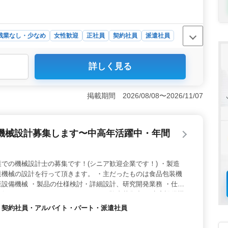
残業なし・少なめ
女性歓迎
正社員
契約社員
派遣社員
詳しく見る
愛知県津島市の産業機械設計・製造企業での電気設計者の
環境で、年間休日110日の働きやすさが魅力の職場となっ
造業界において様々な産業機械の制御設計を手がけます。
掲載期間 2026/08/08〜2026/11/07
産設備機械に使用される電気炉の熱制御、搬送制御などが
、特にECADを使用経験のある方が歓迎されています。
からアクセスしやすく、車通勤も可能です。週5〜6日の勤
機械設計募集します〜中高年活躍中・年間
り入れられています。休憩時間もしっかり60分確保され、
ワークライフバランスが守られています。
での機械設計士の募集です！(シニア歓迎企業です！) ・製造
業機械の設計を行って頂きます。 ・主だったものは食品包装機
設備機械 ・製品の仕様検討・詳細設計、研究開発業務 ・仕様
行って頂くこともあります ＣＡＤ経験者募集中。 生産設備機
ます。 皆様のご応募お待ちしております！
社員・契約社員・アルバイト・パート・派遣社員