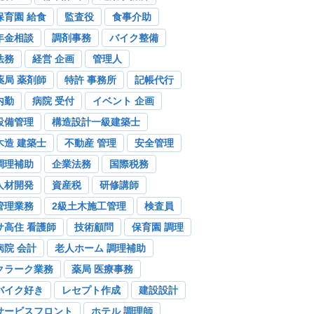
保育園 給食
監査役
食事介助
年金相談
調剤事務
バイク整備
法務
経営 企画
管理人
薬局 薬剤師
特許 事務所
記帳代行
内勤
病院 受付
イベント 企画
設備管理
構造設計一級建築士
木造 建築士
不動産 管理
安全管理
調理補助
企業法務
国際税務
人材開発
資産税
研修講師
管理業務
2級土木施工管理
検査員
サ高住 看護師
技術顧問
保育園 調理
病院 会計
老人ホーム 調理補助
クラーク業務
薬局 医療事務
バイク好き
レセプト作成
建設設計
サービスフロント
ホテル 調理師