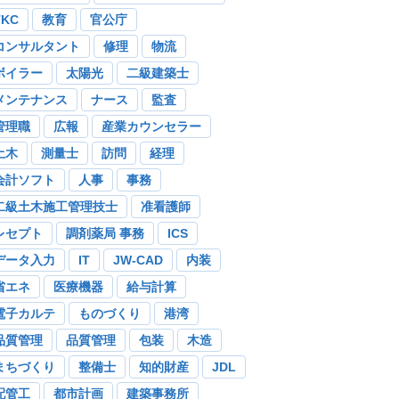
TKC
教育
官公庁
コンサルタント
修理
物流
ボイラー
太陽光
二級建築士
メンテナンス
ナース
監査
管理職
広報
産業カウンセラー
土木
測量士
訪問
経理
会計ソフト
人事
事務
二級土木施工管理技士
准看護師
レセプト
調剤薬局 事務
ICS
データ入力
IT
JW-CAD
内装
省エネ
医療機器
給与計算
電子カルテ
ものづくり
港湾
品質管理
品質管理
包装
木造
まちづくり
整備士
知的財産
JDL
配管工
都市計画
建築事務所