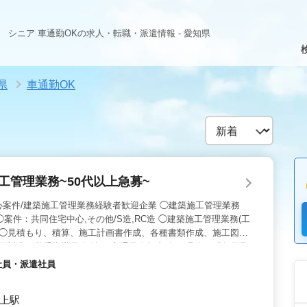
シニア 車通勤OKの求人・転職・派遣情報 - 愛知県
県
車通勤OK
工管理業務~50代以上急募~
心案件/建築施工管理業務経験者歓迎企業 ◯建築施工管理業務
 ◯案件：共同住宅中心,その他/S造,RC造 ◯建築施工管理業務(工
 ◯見積もり、積算、施工計画書作成、各種書類作成、施工図作
民対応、若手指導業務 等 ・交通費全額支給 ・週休2日制(現場
手当てあり ・車通勤可能 ・資格手当てあり ☆50代以上建築施
約社員・派遣社員
上の方条件面優遇 ☆50代以上建築施工管理業務経験者歓迎いた
ております。 お気軽にお問い合わせ下さい。
吹上駅