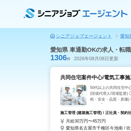
シニアジョブエージェント
愛知
愛知県 車通勤OKの求人・転職
1306
2026年08月08日更新
件
共同住宅案件中心/電気工事施
50代以上の共同住宅中
(現場代理人/現場監督)
程・安全・品質・原価)
成 等 ◯その他：近隣住
により変動あり) ・休日
施工管理 (建築施工管理) / 正社員・契
工管理業務経験20年以
月給30万円〜45万円
します ご応募お待ちし
愛知県名古屋市千種区今池南 / 