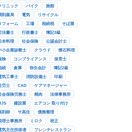
クリニック
バイク
旅館
調剤薬局
電気
リサイクル
リフォーム
工場
相続税
そば屋
司法書士
行政書士
簿記3級
日本料理
社会保険
公認会計士
中小企業診断士
クラウド
懐石料理
保険
コンプライアンス
保育士
相続
倉庫
弥生会計
簿記2級
電気工事士
消防設備士
印刷
社労士
CAD
ケアマネージャー
社会保険労務士
精肉
法律事務所
MJS
建設業
エアコン 取り付け
薬剤師
サ高住
債務整理
税理士事務所
ミロク
校正
電気主任技術者
フレンチレストラン