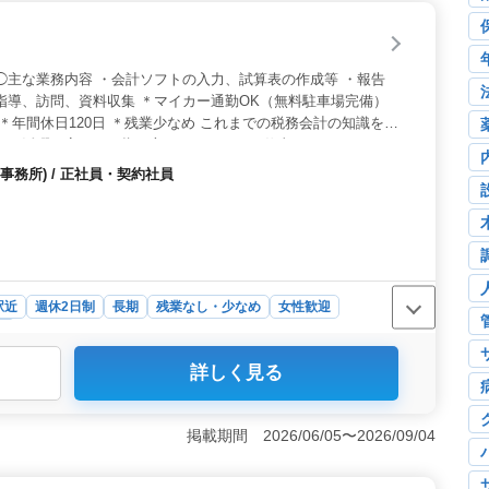
◯主な業務内容 ・会計ソフトの入力、試算表の作成等 ・報告
指導、訪問、資料収集 ＊マイカー通勤OK（無料駐車場完備）
 ＊年間休日120日 ＊残業少なめ これまでの税務会計の知識をフ
なる活躍、高みを目指す方におすすめのお仕事です。
務所) / 正社員・契約社員
駅近
週休2日制
長期
残業なし・少なめ
女性歓迎
所
詳しく見る
夏季休暇、年末年始休暇、GW休暇もあり、長期休暇を取り
仕事とプライベートのメリハリをつけやすい環境で
フト入力、試算表作成、報告書作成、顧客への経理指導な
掲載期間 2026/06/05〜2026/09/04
の会計事務所経験や税務会計の知識を活かして活躍できま
徒歩圏内で通いやすく、マイカー通勤では無料駐車場も利