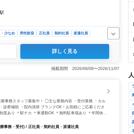
高駅
し・少なめ
男性歓迎
正社員
契約社員
派遣社員
詳しく見る
売店での整備士業務】 経験豊富な方を歓迎し、自動車販
きます。点検整備や部品交換などの業務を通じて、確かな
方も大歓迎です！ 【働きやすい環境での待遇】 残業が
掲載期間 2026/08/08〜2026/11/07
で、プライベートとの両立が可能です。また、交通費は全額
減されます。年収は400万円〜500万円で、安定した収
車整備業での活躍】 自動車販売や整備、板金塗装事業を
りましょう。平均年齢54歳のチームで、経験豊富なベテラ
境で長く働ける場所です。
療事務スタッフ募集中！ ◯主な業務内容 ・受付業務 ・カル
 ・診察補助 ・院内清掃 ブランクOK！お気軽にご応募くださ
制度あり ＊駅チカ ＊車通勤OK ＊無料駐車場あり ＊年間休日
中
療事務・受付) / 正社員・契約社員・派遣社員