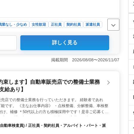
残業なし・少なめ
女性歓迎
正社員
契約社員
派遣社員
詳しく見る
人は愛知県津島市の産業機械設計・製造企業での機械設計
きる環境で、年間休日110日の働きやすさが魅力の職場と
 製造業界において様々な産業機械の設計を手がけます。
掲載期間 2026/08/08〜2026/11/07
産設備機械が対象です。具体的な仕事内容には製品の仕様
様書作成、評価試験などが含まれます。 ＜働きやすい環
やすく、車通勤も可能です。週5〜6日の勤務で、土日祝休
約束します】自動車販売店での整備士業務
ます。休憩時間もしっかり60分確保され、残業も月平均15
ンスが守られています。
額支給あり】
販売店での整備士業務を行っていただきます。 経験者であれ
能です。 《主なお仕事内容》 ・点検整備、分解整備、車検整
付け、補修 ＊50代以上の方も積極採用中です！是非ご応募くだ
る点、お問い合わせください。 皆様のご応募、お待ちしており
自動車検査員) / 正社員・契約社員・アルバイト・パート・派