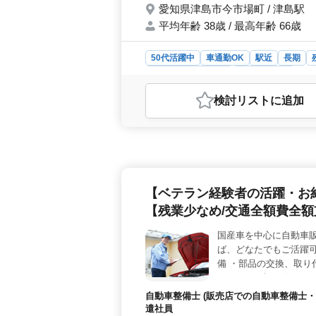
愛知県津島市今市場町 / 津島駅
平均年齢 38歳 / 最高年齢 66歳
50代活躍中
車通勤OK
駅近
長期
アルバイト・パート
工場・製造業
おすすめポイント
検討リスト
に追加
＜機械設計のプロを募集中＞ この求
士の募集となります。中高年が活躍で
なっています。 ＜お仕事の特徴＞
主に食品包装機や電気乾燥炉などの生
検討、詳細設計、研究開発業務、仕
境＞ 勤務地は津島駅からアクセスし
【ベテラン経験者の活躍・お
みなどのシフト制が取り入れられてい
時間と少ないため、ワークライフバラ
【残業少なめ/交通全額費全
国産車を中心に自動車
ば、どなたでもご活躍可
備 ・部品の交換、取り
さい！ まずはお気にな
ます！
自動車整備士 (販売店での自動車整備士・
遣社員