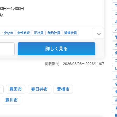
しております。
00円〜1,400円
橋駅
し・少なめ
女性歓迎
正社員
契約社員
派遣社員
詳しく見る
ション＞ この求人は小さな病院での医療事務を募集して
ます。週3日以上からの柔軟なシフトで、正社員・契約社
の応募が歓迎されています。 ＜お仕事の特徴＞ 受付、
掲載期間 2026/08/08〜2026/11/07
レセプト作成、訪問補助業務まで、多岐にわたる医療事務
程度の残業が少なめで、プライベートな時間も充実させなが
係なく活躍の場＞ 50代の方がご活躍中で、増員のため
医療事務経験やレセプト経験がある方は特に優遇されま
して新たなキャリアを築くチャンスです。
市
豊田市
春日井市
豊橋市
豊川市