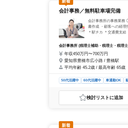
新着
会計事務／無料駐車場完備
会計事務所の事務業務 
書作成 ・顧客への経理
＊駅チカ ＊交通費支給
ルに活かせます！ さら
会計事務所 (税理士補助・税理士・税理士事
年収450万円〜700万円
愛知県豊橋市広小路 / 豊橋駅
平均年齢 45.2歳 / 最高年齢 65歳
50代活躍中
60代活躍中
車通勤OK
男性歓迎
正社員
契約社員
会計事務
おすすめポイント
検討リスト
に追加
＜充実の休日＞ 年間休日120日で
ながら働けます。残業少なめのため、
す。 ＜経験を活かせる＞ 会計ソ
ど幅広い業務を担当します。これまで
す。 ＜安心の待遇＞ 豊橋駅から
新着