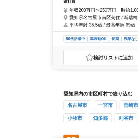
皆様の御応募、お待ち
遣社員
年収200万円〜250万円 時給1,0
愛知県名古屋市南区菊住 / 新瑞
平均年齢 35.5歳 / 最高年齢 69歳
50代活躍中
車通勤OK
長期
残業な
アルバイト・パート
医療事務・受付
おすすめポイント
検討リスト
に追加
＜ベテラン経験者歓迎の医療事務ポジ
おり、経験豊富な方がご活躍いただけ
員・アルバイト・パート・派遣社員
会計業務、電話対応から各種カルテや
業務をお願いしています。月10時間
ら働くことができます。 ＜年齢に関
愛知県内の市区町村で絞り込む
幅広い年齢層の方を歓迎しています。
す。安定した病院環境で、経験を活か
名古屋市
一宮市
岡崎
小牧市
知多郡
刈谷市