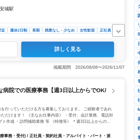
河安城駅
駅近
週休2日制
長期
残業なし・少なめ
女性歓迎
正社員
詳しく見る
日、週休2日制でプライベートも充実。残業が少なく、駅近で
躍中で、ブランクがある方も歓迎します。 ＜充実の福利
通勤手当や無料駐車場も完備。各種保険が完備されてお
掲載期間 2026/08/08〜2026/11/07
アットホームな職場＞ 少人数のクリニックで、アットホ
平均年齢も高めで、年齢に関わらず活躍できる環境が整っ
病院での医療事務【週3日以上からでOK/
務を行っていただける方を募集しております。 ご経験者であれ
ただけます！ 《主なお仕事内容》 ・受付、会計業務、電話対
プト作成 ・訪問補助業務 等 《特徴等》 ＊週3日以上からの勤
正社員等の応募も歓迎 ＊残業は月10時間程度と少なめなので就
実 ＊増員の為、年齢問わず募集中 50代ご活躍されています。
療事務・受付) / 正社員・契約社員・アルバイト・パート・派