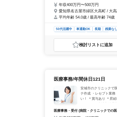
年収400万円〜500万円
愛知県名古屋市緑区大高町 / 大
平均年齢 54.0歳 / 最高年齢 74歳
50代活躍中
車通勤OK
長期
残業な
アルバイト・パート
自動車整備士
おすすめポイント
検討リスト
に追加
【ベテラン経験者が活躍する自動車販
売店での整備士業務を担当していただ
技術を発揮しましょう。50代以上の
少なめで、週5〜6日のシフト制なの
支給されるので、通勤にかかる負担も軽
入を得ることができます。 【自動
医療事務/年間休日121日
展開する企業で、自動車整備業に携わ
ンが多数活躍しています。安定した環
安城市のクリニックで医
テ作成 ・レセプト業務
い！ ＊賞与あり ＊昇給
121日 ＊50歳以上活躍
医療事務・受付 (病院・クリニックでの医