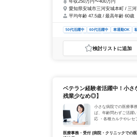
年収250万円〜400万円
愛知県安城市三河安城本町 / 三
平均年齢 47.5歳 / 最高年齢 60歳
50代活躍中
60代活躍中
車通勤OK
契約社員
派遣社員
医療事務・受付
おすすめポイント
検討リスト
に追加
＜働きやすい環境＞ 年間休日121
車通勤も可能です。シニア世代も活
厚生＞ 賞与年2回、昇給制度あり、
り、安定した勤務が可能です。 ＜
ームな雰囲気が魅力です。スタッフの
ています。
ベテラン経験者活躍中！小さな
残業少なめ◎】
小さな病院での医療事
ば、年齢問わずご活躍い
応 ・各種カルテやレセ
務でOK、フルタイムや
業後のプライベートも充
医療事務・受付 (病院・クリニックでの医