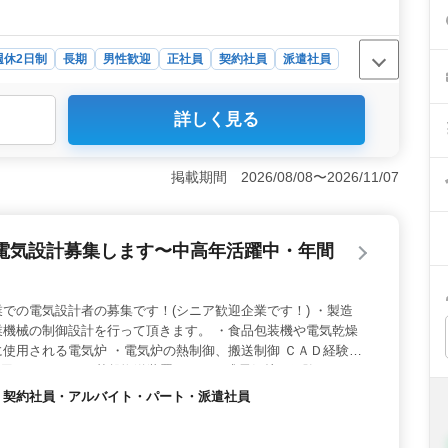
週休2日制
長期
男性歓迎
正社員
契約社員
派遣社員
詳しく見る
経験者募集中＞ 50代以上の方々のご応募をお待ちしていま
件を中心に建築施工管理業務に携わりませんか？経験豊富
。 ＜充実の福利厚生＞ 交通費全額支給や週休2日制
掲載期間 2026/08/08〜2026/11/07
ど、充実した福利厚生をご用意しています。また、車通勤
す。安定した環境で長く働きたい方に最適な職場で
には条件面での優遇もあります。特に50代以上の方で、
電気設計募集します〜中高年活躍中・年間
る方には、さらなる待遇の向上が見込まれます。経験を活か
す。
での電気設計者の募集です！(シニア歓迎企業です！) ・製造
業機械の制御設計を行って頂きます。 ・食品包装機や電気乾燥
使用される電気炉 ・電気炉の熱制御、搬送制御 ＣＡＤ経験者
使用しています。 基盤搬送装置、バッチ式電気炉の経験のある
のご応募お待ちしております！
社員・契約社員・アルバイト・パート・派遣社員