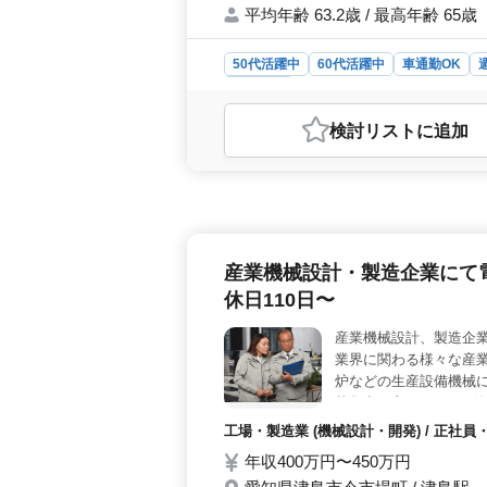
平均年齢 63.2歳 / 最高年齢 65歳
50代活躍中
60代活躍中
車通勤OK
施工管理
おすすめポイント
検討リスト
に追加
＜急募：50代以上建築施工管理業務
す。長年の経験を活かし、共同住宅案
な方々のご応募をお待ちしております
（現場により変動あり）、休日手当な
が可能であり、資格手当も支給されま
す。 ＜経験者優遇＞ 経験者の方々
産業機械設計・製造企業にて
建築施工管理業務経験が20年以上あ
して新たなキャリアを築くチャンスで
休日110日〜
産業機械設計、製造企業
業界に関わる様々な産
炉などの生産設備機械に
募集中、主にECADを
方歓迎致します！ 皆様
工場・製造業 (機械設計・開発) / 正
年収400万円〜450万円