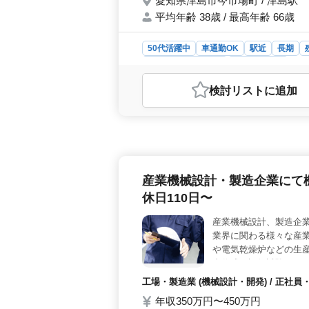
愛知県津島市今市場町 / 津島駅
平均年齢 38歳 / 最高年齢 66歳
50代活躍中
車通勤OK
駅近
長期
アルバイト・パート
工場・製造業
おすすめポイント
検討リスト
に追加
＜電気設計者を募集中＞ この求人は
募集となります。中高年が活躍できる
ています。 ＜お仕事の特徴＞ 製
主に食品包装機や電気乾燥炉などの生
含まれます。CAD経験者が求められ
＜働きやすい環境＞ 勤務地は津島駅
産業機械設計・製造企業にて
務で、土日祝休みなどのシフト制が取
残業も月平均15時間と少ないため、
休日110日〜
産業機械設計、製造企業
業界に関わる様々な産
や電気乾燥炉などの生産
書作成、評価試験なども
械の設計経験者優遇致し
工場・製造業 (機械設計・開発) / 正
年収350万円〜450万円