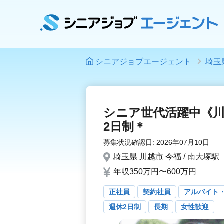
シニアジョブエージェント
埼玉
シニア世代活躍中《
2日制＊
募集状況確認日:
2026年07月10日
埼玉県
川越市
今福 / 南大塚駅
年収350万円〜600万円
正社員
契約社員
アルバイト
週休2日制
長期
女性歓迎