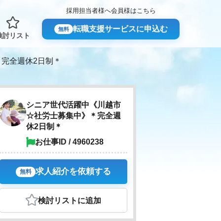
採用担当者様へ
会員様はこちら
転職支援サービスに申込む
無料
検討リスト
完全週休2日制＊
シニア世代活躍中《川越市
☆社労士募集中》＊完全週
休2日制＊
お仕事ID / 4960238
求人紹介を依頼する
無料
検討リスト
に追加