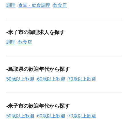
調理
食堂・給食調理
飲食店
（
正社員
、
契約社員
、
アルバイト・パート
）や、勤務地、年
収・時給・日給、さらに
週休2日制
、
駅近
、
寮・社宅あり
といっ
たこだわり条件での絞り込み検索も可能です。
この飲食店の求人にご興味をお持ちの方はもちろん、「まずは
米子市の調理求人を探す
相談から始めたい」という方も、ぜひお気軽に
転職支援サービ
調理
飲食店
ス（無料）
にお申し込みください。
鳥取県の歓迎年代から探す
50歳以上歓迎
60歳以上歓迎
70歳以上歓迎
米子市の歓迎年代から探す
50歳以上歓迎
60歳以上歓迎
70歳以上歓迎