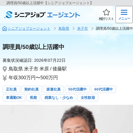
調理員/50歳以上活躍中【シニアジョブエージェント】
メニュー
検討リスト
シニアジョブエージェント
鳥取県
米子市
調理員/50歳以上活躍中
調理員/50歳以上活躍中
募集状況確認日:
2026年07月22日
鳥取県
米子市
米原 / 後藤駅
年収300万円〜500万円
正社員
契約社員
派遣社員
50代活躍中
60代活躍中
車通勤OK
長期
残業なし・少なめ
女性歓迎