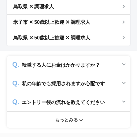
鳥取県 ✕ 調理求人
米子市 ✕ 50歳以上歓迎 ✕ 調理求人
鳥取県 ✕ 50歳以上歓迎 ✕ 調理求人
転職する人にお金はかかりますか？
かかりません。求人企業から費用を頂いて運営
私の年齢でも採用されますか心配です
していますので、転職希望者の方からは費用は
一切発生致しません。
シニアジョブでは50歳以上の方を採用する企
エントリー後の流れを教えてください
業のみ掲載をしています。60代・70代以上の
就職実績も多数ありますので年齢に気負いせず
エントリー後はお電話にてキャリアアドバイザ
ぜひ紹介依頼へ進んでください。
もっとみる
ーとヒアリングのお時間を頂きます。その後希
望条件沿った求人をご案内させて頂きます。面