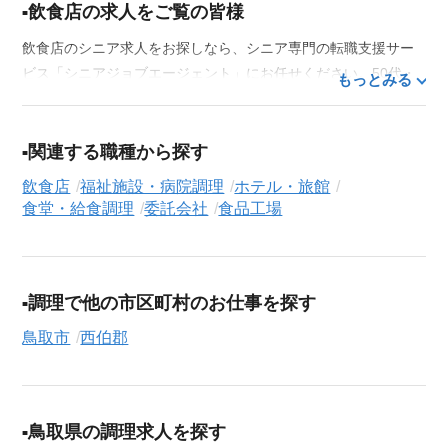
飲食店の求人をご覧の皆様
飲食店のシニア求人をお探しなら、シニア専門の転職支援サー
ビス「シニアジョブエージェント」にお任せください。50代・
もっとみる
60代はもちろん、70代以上の方の転職支援実績も豊富な私たち
が、あなたの経験とスキルを活かせるお仕事探しを徹底的にサ
ポートします。この求人を含む
33,686
件（2026年8月7日現在）
関連する職種から探す
のシニア向け求人を保有しており、その多くが当サービスだけ
飲食店
福祉施設・病院調理
ホテル・旅館
の非公開求人です。
食堂・給食調理
委託会社
食品工場
ご利用の流れ
気になる求人がございましたら、まずは「求人紹介を依頼す
る」ボタンからご登録ください。シニア専門のキャリアアドバ
調理で他の市区町村のお仕事を探す
イザーが、これまでのご経歴やご希望を丁寧にヒアリングし、
職務経歴書の作成から面接対策、企業との条件交渉まで、転職
鳥取市
西伯郡
活動の全プロセスを無料でサポートいたします。
求人検索について
シニアジョブエージェントでは、豊富な求人情報の中から、あ
鳥取県の調理求人を探す
なたの希望に合ったお仕事を簡単に見つけられます。雇用形態