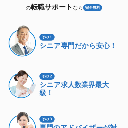
転職サポート
の
なら
完全無料
その１
シニア専門
だから安心！
その２
シニア求人数
業界最大
級！
その３
専門のアドバイザーが対