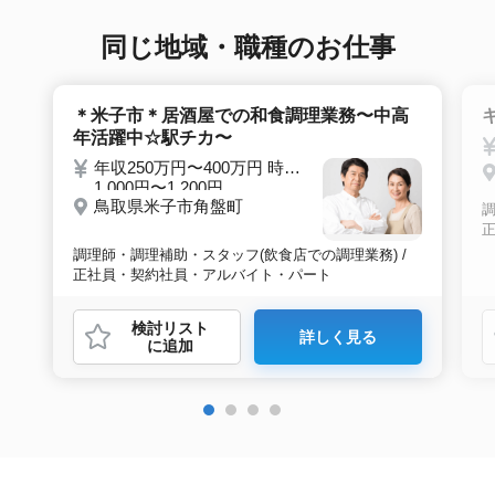
接調整や入社時の条件交渉など最後まで入社の
サポートをいたします。
同じ地域・職種のお仕事
＊米子市＊居酒屋での和食調理業務〜中高
年活躍中☆駅チカ〜
年収250万円〜400万円 時給
1,000円〜1,200円
鳥取県米子市角盤町
調
調理師・調理補助・スタッフ(飲食店での調理業務) /
正社員・契約社員・アルバイト・パート
検討リスト
詳しく見る
に追加