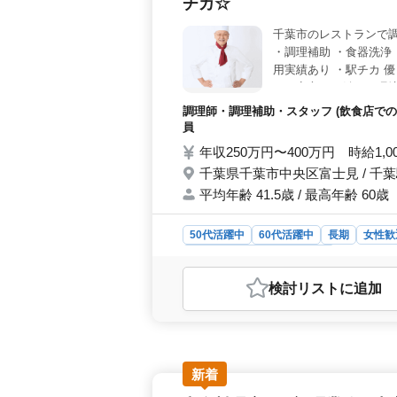
チカ☆
す。
千葉市のレストランで調
・調理補助 ・食器洗浄 
用実績あり ・駅チカ 
でも安心して働ける環境
調理師・調理補助・スタッフ (飲食店での
員
年収250万円〜400万円 時給1,0
千葉県千葉市中央区富士見 / 千
平均年齢 41.5歳 / 最高年齢 60歳
50代活躍中
60代活躍中
長期
女性歓
調理師・調理補助・スタッフ
おすすめポイント
検討リスト
に追加
＜中高年層の活躍＞ 木更津市のこの和
す。経験豊富な方はもちろん、ブラン
す。経験を活かして、料理の提供に携
制で、社会保険完備の、安定した労働
際の負担も軽減されます。 ＜アク
新着
め、通勤便利です。時間外は月10〜2