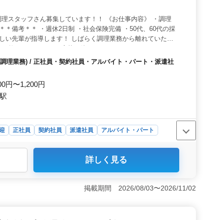
理スタッフさん募集しています！！ 《お仕事内容》 ・調理
＊＊備考＊＊ ・週休2日制 ・社会保険完備 ・50代、60代の採
優しい先輩が指導します！ しばらく調理業務から離れていた方
が整っています！ ご応募お待ちしております！
調理業務) / 正社員・契約社員・アルバイト・パート・派遣社
00円〜1,200円
葉駅
迎
正社員
契約社員
派遣社員
アルバイト・パート
詳しく見る
食レストランでは、50代、60代の中高年層が活躍中で
クがある方でも安心して働けるサポート体制が整っていま
わることができます。 ＜勤務条件の魅力＞ 週休2日
掲載期間 2026/08/03〜2026/11/02
環境が提供されています。また、制服は無料支給で、働く
セスと働きやすさ＞ 駅チカであり、車通勤も可能なた
0時間程度と、残業も少なめです。