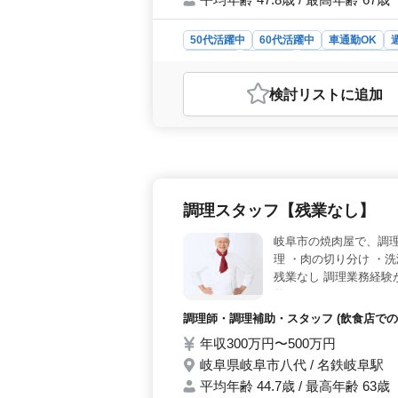
50代活躍中
60代活躍中
車通勤OK
契約社員
派遣社員
調理師・調理補助
おすすめポイント
検討リスト
に追加
＜豊富な経験を活かせる職場環境＞ 
経験を持つ方がそのスキルを活かしや
は、豊富なメニューと落ち着いた雰囲
や年末年始の休暇があり、休暇制度が
されているため、通勤のストレスが軽
されています。 ＜安定した収入と
調理スタッフ【残業なし】
た、賞与も支給されるため、経済的な
ため、安心して長期的に働ける環境で
岐阜市の焼肉屋で、調理
理 ・肉の切り分け ・洗
残業なし 調理業務経験
整っています！
調理師・調理補助・スタッフ (飲食店での
年収300万円〜500万円
岐阜県岐阜市八代 / 名鉄岐阜駅
平均年齢 44.7歳 / 最高年齢 63歳