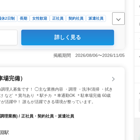
週休2日制
長期
女性歓迎
正社員
契約社員
派遣社員
詳しく見る
年収は安定しており、賞与も年2回支給されます。社会保
護休暇の取得実績もあり、誰もが長期的に安心して働ける
た職場での充実した業務＞ 本格焼肉レストランで、多様
掲載期間 2026/08/06〜2026/11/05
を活かしてスキルアップを目指せる環境です。大人数のお
感じられます。 ＜ 車通勤OKで通勤も便利＞ 無料駐
です。最寄りの荒尾駅からもアクセスが良く、通勤のスト
車場完備）
に根ざした職場で、働きやすさが考慮されています。
調理人募集です！ ◯主な業務内容 ・調理 ・洗浄/清掃 ・拭き
け など ＊賞与あり ＊駅チカ ＊車通勤OK ＊駐車場完備 60歳
が活躍中！ 誰もが活躍できる環境が整っています。
調理業務) / 正社員・契約社員・派遣社員
古淵駅