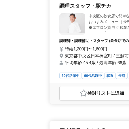
調理スタッフ・駅チカ
中央区の飲食店で簡単な
おつまみメニュー（ポテ
※エプロン貸与 ※残業
っても丁寧にレクチャ
調理師・調理補助・スタッフ (飲食店での
時給1,200円〜1,600円
東京都中央区日本橋室町 / 三越
平均年齢 45.4歳 / 最高年齢 66歳
50代活躍中
60代活躍中
駅近
長期
調理師・調理補助・スタッフ
おすすめポイント
検討リスト
に追加
＜ シンプルで働きやすい仕事内容＞
いったシンプルな業務が中心です。特
ンクがある方でも安心して働ける環
で週休二日が確保され、有給休暇も取
利厚生が充実しており、安心して長
と賄い食の提供＞ 最寄駅である三越