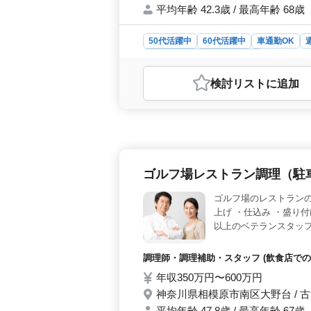
平均年齢 42.3歳 / 最高年齢 68歳
50代活躍中
60代活躍中
車通勤OK
調理師・調理補助・スタッフ
おすすめポイント
検討リスト
に追加
＜安定した収入と手厚い福利厚生＞ 
険完備に加え、退職金制度や育児・看
環境が整っています。 ＜ 広々とし
な業務をこなすことができます。経験
客様を迎える場での調理はやりがいが
車場が完備されており、車通勤が可能
ゴルフ場レストラン調理（駐
レスを軽減できる点が魅力です。地域
ゴルフ場のレストランの
上げ ・仕込み ・盛り付
以上のベテランスタッフ
調理師・調理補助・スタッフ (飲食店での
年収350万円〜600万円
神奈川県相模原市南区大野台 / 
平均年齢 47.8歳 / 最高年齢 67歳