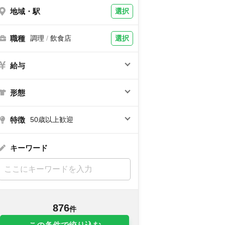
地域・駅
選択
職種
選択
調理
/
飲食店
給与
形態
特徴
50歳以上歓迎
キーワード
876
件