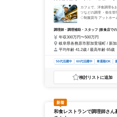
できます。 ＜柔軟な勤務形態＞ 週
カフェで、洋食調理をお
能です。残業がないため、プライベー
ツなどの調理 ・衛生管理
で3時間以上と柔軟に対応してくれる
◇制服貸与 アットホー
能なので、家庭や趣味との両立も図り
を発揮しませんか？
調理師・調理補助・スタッフ (飲食店での
年収300万円〜500万円
岐阜県各務原市那加萱場町 / 新
平均年齢 41.2歳 / 最高年齢 65歳
50代活躍中
60代活躍中
車通勤OK
調理師・調理補助・スタッフ
おすすめポイント
検討リスト
に追加
＜ 調理経験を活かせるリーダーシッ
でなく、衛生管理やシフト管理など幅
ーシップを発揮できるポジションです
もつながります。 ＜働きやすい勤
ありません。また、賞与制度があり、前
新着
福利厚生が整っており、長期的に安心
和食レストランで調理師さん
日休みがあり、夏季や正月休暇も確保
す。有給休暇を取得しやすい点も魅力