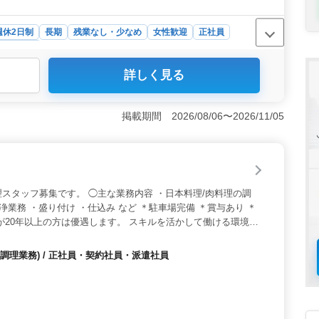
週休2日制
長期
残業なし・少なめ
女性歓迎
正社員
・スタッフ
詳しく見る
60歳以上のベテランスタッフも活躍している職場で、調理
すい環境です。特に、ゴルフ場のレストランでの調理業務
気が魅力です。 ＜ 働きやすい勤務条件＞ 週休二日制
掲載期間 2026/08/06〜2026/11/05
充実しています。また、車通勤が可能で無料駐車場が完備
減されます。残業が少なく、ワークライフバランスも重視
福利厚生＞ 経験や能力に応じて収入が見込めます。ま
安定が期待できます。さらに、各種保険が完備されている
す。
スタッフ募集です。 ◯主な業務内容 ・日本料理/肉料理の調
浄業務 ・盛り付け ・仕込み など ＊駐車場完備 ＊賞与あり ＊
が20年以上の方は優遇します。 スキルを活かして働ける環境が
調理業務) / 正社員・契約社員・派遣社員