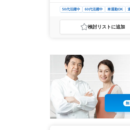
50代活躍中
60代活躍中
車通勤OK
契約社員
派遣社員
調理師・調理補助
おすすめポイント
検討リスト
に追加
＜残業なしで働きやすい環境＞ この
事とプライベートの両立がしやすい環
調理経験を活かしつつ、ストレスの
充実＞ 年収300万円以上と、安定
安定した収入を確保できます。社会保
す。 ＜車通勤可能で通勤が便利＞
勤が非常に便利です。好立地にあり、
ので、プライベートの時間もしっかり