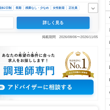
週休2日制
長期
残業なし・少なめ
女性歓迎
正社員
・スタッフ
詳しく見る
求人は、残業が一切なく、定時での退社が可能なため、仕
境が整っています。焼肉屋での調理業務を担当するため、
少ない働き方が可能です。 ＜安定した収入と福利厚生の
掲載期間 2026/08/06〜2026/11/05
した収入が見込めます。また、賞与も年1回支給されるため、
険も完備されており、安心して長く働くことができま
 車通勤が可能で、無料駐車場が完備されているため、通
近隣にお住まいの方には特におすすめです。週休二日制な
確保できます。