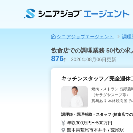
シニアジョブエージェント
調理
飲食店での調理業務 50代の求
876
2026年08月06日更新
件
キッチンスタッフ／完全週休
焼肉レストランで調理業
（サラダやスープ等） ・
賞与あり 本格焼肉屋で
スキルを活かしてぜひ
調理師・調理補助・スタッフ (飲食店での
年収300万円〜500万円
熊本県荒尾市本井手 / 荒尾駅