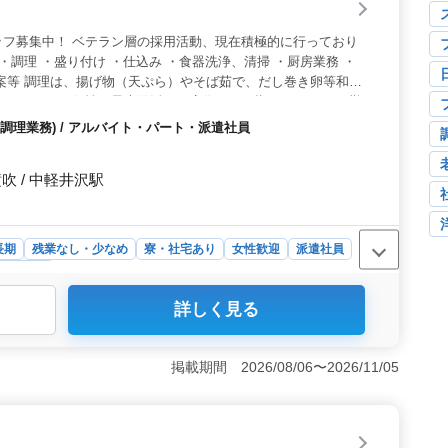
め、食費の節約にもつながり、スタッフへの配慮が感じら
ッフ募集中！ ベテラン層の採用活動、現在積極的に行っており
・調理 ・盛り付け ・仕込み ・食器洗浄、清掃 ・厨房業務 ・
案等 調理は、揚げ物（天ぷら）やそば茹で、だし巻き卵等和食
 スタッフの個性を最大限活かす店作りを目指しています。 勤
イフスタイルに合った働き方も可能です！
調理業務) / アルバイト・パート・派遣社員
 / 中軽井沢駅
長期
残業なし・少なめ
寮・社宅あり
女性歓迎
派遣社員
スタッフ
詳しく見る
て働けます。単身用の1人部屋や相部屋があり、費用も1日
当も実費支給で最大20,000円までサポートされるため、経
用・労災・健康・厚生などの社会保険も完備しており、長
掲載期間 2026/08/06〜2026/11/05
います。 ＜幅広い年齢層が活躍＞ 中高年の方も積極的
活躍する職場で、これまでの経験を存分に活かして働けま
して応募できる環境が整っているため、再就職やキャリア
】
です。特に調理経験が1年以上あれば、即戦力として活躍