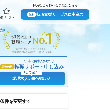
採用担当者様へ
会員様はこちら
転職支援サービスに申込む
無料
検討リスト
歓迎
非公開求人多数!
転職サポート申し込み
完全無料
１分で完了！
調理求人
の紹介希望の方
条件を変更する