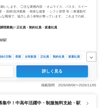
3〜5日の勤務で、ライフスタイルに合わせた働き方が可
願いします。 ◯主な業務内容 ・オムライス、パスタ、スイー
トの時間も大切にできます。勤務時間も9時から22時の間
 ・清掃/洗浄業務 ・簡単な接客 ・シフト管理 等 ◇車通勤可
ため、自分のペースで働けます。また、勤務時間は相談可
ムな職場で、協力し合う体制が整っています。 これまでの経験
やすいです。
調理業務) / 正社員・契約社員・派遣社員
加納駅
週休2日制
長期
女性歓迎
正社員
契約社員
派遣社員
詳しく見る
プの発揮＞ オムライス、パスタ、スイーツなどの調理だけ
広い業務に携わることで、調理経験を活かしながらリーダ
。調理経験が1年以上あれば挑戦でき、キャリアアップに
掲載期間 2026/08/06〜2026/11/05
務環境と待遇＞ 車通勤が可能で、通勤手段に困ることが
年度実績で計2.00ヶ月分の支給が見込めます。充実した
して働ける環境です。 ＜休暇制度の充実＞ 月に6～7
募集中！中高年活躍中・制服無料支給・駅
されているため、リフレッシュする時間が十分に取れま
です。アットホームな職場で、年齢に関係なく活躍できま