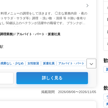
料理メニューの調理をして頂きます。 ◯主な業務内容 ・夜の
トサラダ・サラダ等）調理 ・洗い物 ・清掃 等 ※賄い食有り
なし 50歳以上のベテランが活躍中の職場です。 ブランクがあ
ーするので安心してください。
調理業務) / アルバイト・パート・派遣社員
前駅
残業なし・少なめ
女性歓迎
派遣社員
アルバイト・パート
詳しく見る
 仕事内容は夜のおつまみメニューの調理や洗い物、清掃と
別な調理スキルを求められないため、調理未経験者やブラ
境です。 ＜働きやすいシフト制と福利厚生＞ シフト制
掲載期間 2026/08/06〜2026/11/05
得可能です。さらに、各種保険が完備されているため、福
期的に勤務することができます。 ＜通勤の便が良い立地
前駅からのアクセスが便利なため、通勤が快適です。ま