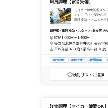
厨房調理（宿舎完備）
た、勤務中には賄い食が提供されるた
れます。
そば屋で和食調理スタ
ます。 ◯主な業務内容 
調理補助 ・メニュー考
料理の調理になります。
務時間応相談です。 ラ
調理師・調理補助・スタッフ (飲食店での
時給1,000円〜1,400円
長野県北佐久郡軽井沢町長倉字横吹
平均年齢 45.1歳 / 最高年齢 70歳
50代活躍中
60代活躍中
車通勤OK
アルバイト・パート
調理師・調理補助・
おすすめポイント
検討リスト
に追加
＜充実した待遇＞ 宿舎完備で安心し
1,000円とリーズナブルです。通勤手
済的な負担が少ないです。さらに、雇
期的に安心して働ける環境が整って
に採用しています。ベテラン層が多く
す。年齢や性別を問わず、誰でも安心
洋食調理【マイカー通勤OK
チェンジを考えている方にもおすすめ