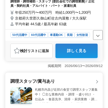
調理師・調理補助・スタッフ (委託会社での調理業務) / 正社
ど ＊備考＊ ・マイカー通勤可能 ・4週9休制
員・契約社員・アルバイト・パート・派遣社員
(シフト制) ・社会保険完備 ・勤務時間応相
年収250万円〜400万円 時給1,000円〜1,200円
談 ・50代、60代の採用実績あり 今まで培っ
京都府久世郡久御山町佐古内屋敷 / 大久保駅
てきた経験を活かしてみませんか？ ブラン
平均年齢 44.5歳 / 最高年齢 63歳
クのある方、資格のない方もご応募可能！
まずお気軽にお問い合わせください。
50代活躍中
60代活躍中
車通勤OK
長期
女性歓迎
正社員
契約社員
派遣社員
アルバイト・パート
調理師・調理補助・スタッフ
検討リスト
に追加
詳しく見る
おすすめポイント
＜中高年活躍中＞ 50代以上の方々が多数活躍中の職場
で、経験を活かして働けます。 ＜車通勤可＞ マイ
掲載期間 2026/06/13〜2026/09/12
カー通勤可能で、通勤のストレスを軽減。時間を有効活
用できます。安定した通勤環境です。 ＜休日＞ シ
フト制で、勤務時間応相談。家庭や他の予定に合わせて
調理スタッフ/賞与あり
働くこともできます。休日も充実しており、プライベー
トと仕事のメリハリのある働き方が可能。
札幌市内及び近郊の食堂で調理スタッフ募集
中！ ◯主な業務内容 ・調理 ・盛り付け ・
仕込み ・食器洗浄、清掃 ・厨房業務 ・調理
補助 調理師資格お持ちの方、調理師経験20