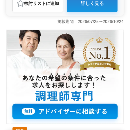
検討リスト
に追加
詳しく見る
おすすめポイント
＜ワークライフバランス＞ 週休2日制で、残業は月10〜
20時間程度と少なめです。家庭やプライベートとのバラ
掲載期間 2026/07/25〜2026/10/24
ンスを大切にしながら、安定して長期的に働ける環境が
整っています。 ＜幅広い年齢層が活躍＞ 50代、60
代の採用実績あり。経験豊富な世代が活躍しており、年
齢を重ねた方も安心して新たなスタートを切れる職場環
境です。 ＜アクセスと福利厚生＞ 施設は車通勤も
OK。 また、社会保険完備で、福利厚生面も充実してお
ります。