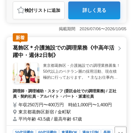
調理師・調理補助・スタッフ
検討リスト
に追加
詳しく見る
おすすめポイント
＜経験を活かせる＞ この求人は、調理経験3年以上の方
を対象としております。中高年の方も多く活躍してお
掲載期間 2026/07/06〜2026/10/05
り、経験豊富な世代がその能力をフルに発揮できる職場
新着
です。 ＜柔軟な勤務体系＞ 勤務時間は応相談で
す。マイカー通勤が可能で、通勤の利便性も高く、自身
葛飾区＊介護施設での調理業務《中高年活
のライフスタイルに合わせた働き方が可能です。 ＜
躍中・週休2日制》
安心の待遇＞ 社会保険完備をはじめ、福利厚生面も充
実しております。 また、50代、60代の採用実績があ
東京都葛飾区・介護施設での調理業務募集！
り、年齢を気にせず応募できます。
50代以上のベテラン層の採用活動、現在積
極的に行っております。 ＊主なお仕事内容
・調理 ・盛り付け ・仕込み ・食器洗浄 ・
厨房業務 ・調理補助 ＊備考 ・週休2日制
調理師・調理補助・スタッフ (委託会社での調理業務) / 正社
（シフト制） ・社会保険完備 ・勤務時間応
員・契約社員・アルバイト・パート・派遣社員
相談 ・50代、60代の採用実績あり ・マイカ
年収250万円〜400万円 時給1,000円〜1,400円
ー通勤OK！（無料駐車場あり） 今まで培っ
東京都葛飾区新宿 / 金町駅
てきたご経験が活かせる職場です。 ブラン
平均年齢 43.5歳 / 最高年齢 67歳
クありでもご応募可能。 まずはお問い合わ
せください！
50代活躍中
60代活躍中
車通勤OK
週休2日制
長期