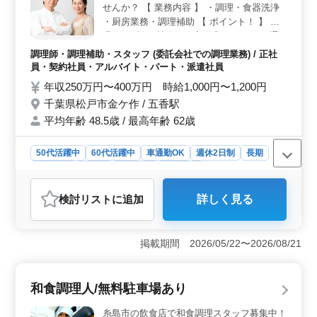
せんか？ 【 業務内容 】 ・調理・食器洗浄
か福利厚生も整っています。
・厨房業務・調理補助 【 ポイント！ 】 ・
週休2日制 ・社会保険完備◎ ・マイカー通
勤可能！ 皆様からのご応募お待ちしており
調理師・調理補助・スタッフ (委託会社での調理業務) / 正社
ます！
員・契約社員・アルバイト・パート・派遣社員
年収250万円〜400万円 時給1,000円〜1,200円
千葉県松戸市金ケ作 / 五香駅
平均年齢 48.5歳 / 最高年齢 62歳
50代活躍中
60代活躍中
車通勤OK
週休2日制
長期
女性歓迎
正社員
契約社員
派遣社員
アルバイト・パート
調理師・調理補助・スタッフ
検討リスト
に追加
詳しく見る
おすすめポイント
＜勤務条件の柔軟性＞ この職場は週3からの勤務が可能
な週休2日シフト制です。さらに、交替制の勤務時間（早
掲載期間 2026/05/22〜2026/08/21
朝から夕方までのシフトがあります）により、個々の生
活スタイルやニーズに合わせた働き方もできます。
＜通勤の便利さ＞ マイカー通勤が可能で、通勤手当も
和食調理人/無料駐車場あり
実費で支給されます。アクセスしやすく、通勤の際の利
便性が高い点も魅力の一つです。 ＜就労環境＞ 社
糸島市の飲食店で和食調理スタッフ募集中！