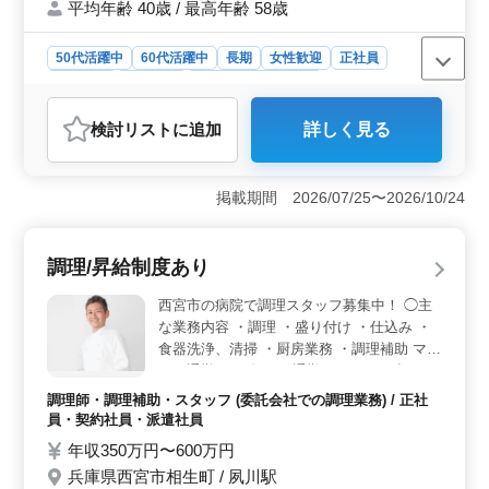
平均年齢 40歳 / 最高年齢 58歳
50代活躍中
60代活躍中
長期
女性歓迎
正社員
契約社員
派遣社員
アルバイト・パート
調理師・調理補助・スタッフ
検討リスト
に追加
詳しく見る
おすすめポイント
＜シニアの活躍＞ この企業は50代、60代を含む中高年
層の積極採用も行っており、長年の経験を活かして新た
掲載期間 2026/07/25〜2026/10/24
なキャリアを築きたい方に適しています。年齢を重ねた
方々が活躍できる環境が整っております。 ＜就業条
件の柔軟性＞ 正社員からパートまで多様な雇用形態を
調理/昇給制度あり
用意しており、ライフスタイルに合わせた勤務が可能で
す。週3日からの勤務が可能なシフト制を採用しているた
西宮市の病院で調理スタッフ募集中！ ◯主
め、プライベートとの両立もしやすいです。 ＜福利
な業務内容 ・調理 ・盛り付け ・仕込み ・
厚生と勤務地＞ 社会保険完備など、安心の福利厚生が
食器洗浄、清掃 ・厨房業務 ・調理補助 マイ
あります。 また、勤務地は通勤の利便性も高いです。
カー通勤OK。毎日の通勤ストレスも少なく
済みます。 ＊昇給制度あり ＊車通勤Ok ＊
調理師・調理補助・スタッフ (委託会社での調理業務) / 正社
駅チカ ＊50歳以上活躍中 ＊60歳以上活躍中
員・契約社員・派遣社員
年収350万円〜600万円
兵庫県西宮市相生町 / 夙川駅