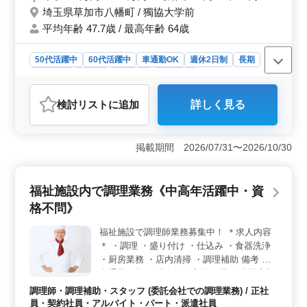
埼玉県草加市八幡町 / 獨協大学前
平均年齢 47.7歳 / 最高年齢 64歳
50代活躍中
60代活躍中
車通勤OK
週休2日制
長期
女性歓迎
正社員
契約社員
派遣社員
アルバイト・パート
調理師・調理補助・スタッフ
検討リスト
に追加
詳しく見る
おすすめポイント
＜経験を活かせる環境＞ 中高年層が活躍中の職場であ
り、豊富な経験を持つ方が若手へ知識を伝える機会もあ
掲載期間 2026/07/31〜2026/10/30
り、経験を活かして働けます。 ＜柔軟な働き方＞
週3〜6日の勤務で、勤務時間も8時から13時と短時間勤務
が可能です。これにより、ライフスタイルに合わせた柔
福祉施設内で調理業務《中高年活躍中・資
軟な働き方が実現できます。 ＜福利厚生＞ 社会保
格不問》
険完備で、通勤手当の実費支給があり、安定した働き方
を求める方に適しています。また、50代、60代の採用実
福祉施設で調理師業務募集中！ ＊求人内容
績があり、年齢を気にせず長く活躍できる環境が整って
＊ ・調理 ・盛り付け ・仕込み ・食器洗浄
います。
・厨房業務 ・店内清掃 ・調理補助 備考 ・
車通勤可能 ・社会保険完備 ・勤務時間応相
談 ・50代、60代の採用実績あり まずお気軽
調理師・調理補助・スタッフ (委託会社での調理業務) / 正社
にお問い合わせください♪
員・契約社員・アルバイト・パート・派遣社員