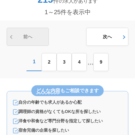
件
の求人があります
用しています。生活スタイルに合わせた働き方も可能で
す。 ＜休日・福利厚生＞ 月公休8日のシフト制を採
1～25件を表示中
用し、夏季休暇や年末年始休暇、GWの長期休暇もありま
す。社会保険完備で、長期にわたり安定して働ける環境
を整えています。
前へ
次へ
…
1
2
3
4
9
どんな内容
もご相談できます
自分の年齢でも求人があるか心配
調理師の資格がなくてもOKな所を探したい
洋食や和食など専門分野を指定して探したい
宿舎完備の企業を探したい