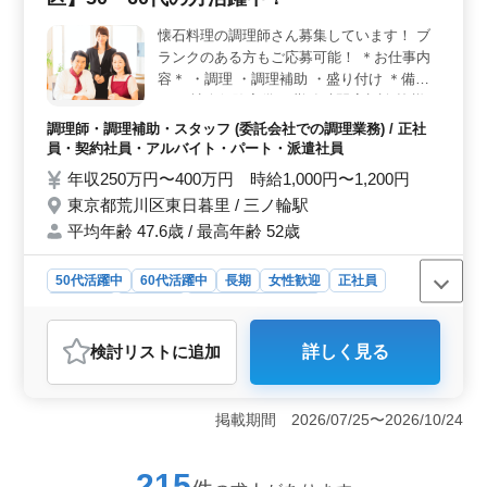
間＞ 勤務時間は相談可能なので、ライフスタイルに合わ
懐石料理の調理師さん募集しています！ ブ
せた働き方ができます。週休二日制や残業も少なく、プ
ランクのある方もご応募可能！ ＊お仕事内
ライベートと両立しやすい環境です。
容＊ ・調理 ・調理補助 ・盛り付け ＊備考
＊ ・社会保険完備 ・勤務時間応相談 皆様か
らのご応募お待ちしております！
調理師・調理補助・スタッフ (委託会社での調理業務) / 正社
員・契約社員・アルバイト・パート・派遣社員
年収250万円〜400万円 時給1,000円〜1,200円
東京都荒川区東日暮里 / 三ノ輪駅
平均年齢 47.6歳 / 最高年齢 52歳
50代活躍中
60代活躍中
長期
女性歓迎
正社員
契約社員
派遣社員
アルバイト・パート
調理師・調理補助・スタッフ
検討リスト
に追加
詳しく見る
おすすめポイント
＜シニア層の活躍＞ 荒川区のこの料理店では、50代〜
60代の方が活躍中です。経験を活かしたい方やブランク
掲載期間 2026/07/25〜2026/10/24
がある方も歓迎しており、年齢を重ねた方々にとっても
やりがいのある職場環境です。 ＜勤務体系の柔軟性
＞ 勤務時間は応相談で、週3〜6日勤務のシフト制を採
215