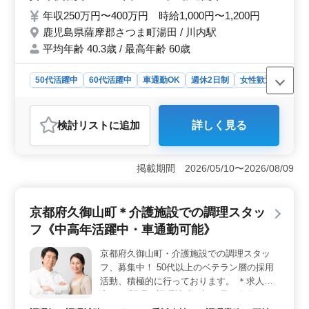
年収250万円〜400万円 時給1,000円〜1,200円
鹿児島県薩摩郡さつま町湯田 / 川内駅
平均年齢 40.3歳 / 最高年齢 60歳
50代活躍中
60代活躍中
車通勤OK
週休2日制
女性歓迎
正社員
契約社員
派遣社員
アルバイト・パート
調理師・調理補助・スタッフ
検討リスト
に追加
詳しく見る
おすすめポイント
＜中高年の活躍＞ この企業は、50代、60代の採用実績
があり、中高年が活躍中です。経験を活かして安定した
掲載期間 2026/05/10〜2026/08/09
職場で働けます。 ＜福祉施設でのやりがい＞ 福祉
施設内での調理業務は、利用者の健康と満足を支える重
要な役割です。 経験を活かし、やりがいを感じて働け
京都府久御山町＊介護施設での調理スタッ
ます。 ＜勤務条件の柔軟性＞ 勤務時間や休日も相
フ《中高年活躍中・車通勤可能》
談可能な週休2日制を採用しています。ライフスタイルに
合わせた働き方が可能で、プライベートとのバランスを
京都府久御山町・介護施設での調理スタッ
大切にしたい方に適しています。
フ、募集中！ 50代以上のベテラン層の採用
活動、積極的に行っております。 ＊求人内
容＊ ・調理、調理補助（朝・昼・夕食など
※各100食程度） ・盛り付け ・食器洗浄 な