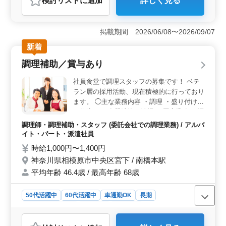
検討リスト
に追加
詳しく見る
おすすめポイント
＜通勤の柔軟性＞ マイカー通勤が可能で、通勤手当の
実費が支給されます。遠方からの通勤や公共交通機関が
掲載期間 2026/06/08〜2026/09/07
不便な場所にお住まいの方も、ストレスなく職場にアク
新着
セスできます。 ＜経験を活かせる場＞ 調理経験3年
以上ある方が対象の求人で、職場では中高年の方が活躍
調理補助／賞与あり
中です。これまでに培った調理のスキルや知識を活かせ
ます。 ＜勤務体系＞ 週休2日制で、早朝からの勤務
社員食堂で調理スタッフの募集です！ ベテ
となりますが、早い時間に終わるため、午後からの自由
ラン層の採用活動、現在積極的に行っており
時間を有効に使うことができます。月の残業も10〜15時
ます。 ◯主な業務内容 ・調理 ・盛り付け
間程度と少なめで、プライベートの時間も大切にできま
・仕込み ・食器洗浄、清掃 ・厨房業務 ・調
す。
理補助 幅広い世代の方々も活躍中です！ 調
調理師・調理補助・スタッフ (委託会社での調理業務) / アルバ
理師免許をお持ちの方や、お料理がお好きな
イト・パート・派遣社員
方に向いているお仕事です。
時給1,000円〜1,400円
神奈川県相模原市中央区宮下 / 南橋本駅
平均年齢 46.4歳 / 最高年齢 68歳
50代活躍中
60代活躍中
車通勤OK
長期
残業なし・少なめ
女性歓迎
派遣社員
アルバイト・パート
調理師・調理補助・スタッフ