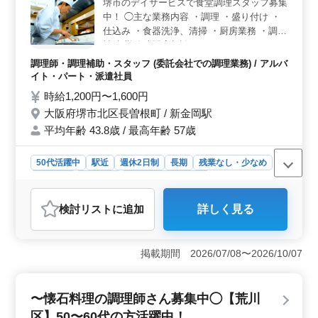
堺市のデイサービスで食堂調理スタッフ募集
を活かせる職場＞ 調理経験が1年以上あれば、資格がな
中！ ◯主な業務内容 ・調理 ・盛り付け ・
くても応募可能です。主な業務内容は、福祉施設内での3
仕込み ・食器洗浄、清掃 ・厨房業務 ・調理
食の食事提供、調理、盛付け、配膳から洗浄や清掃まで
補助 勤務時間応相談です。 ライフスタイル
幅広く担当します。中高年のベテランスタッフが多く活
に合った働き方も可能です！ ＊賞与あり ＊
躍している職場で、長年培ってきたスキルや知識を最大
調理師・調理補助・スタッフ (委託会社での調理業務) / アルバ
昇給制度あり ＊駅チカ ＊50歳以上活躍中
限に活かし、施設の利用者に満足してもらえる食事を提
イト・パート・派遣社員
供するやりがいのある仕事です。 ＜便利な通勤と充
時給1,200円〜1,600円
実した福利厚生＞ 勤務地は城野駅から近く、電車通勤
大阪府堺市北区長曽根町 / 新金岡駅
にも便利です。また、マイカー通勤も可能で、無料駐車
場が完備されているため、通勤のストレスを軽減できま
平均年齢 43.8歳 / 最高年齢 57歳
す。通勤手当も実費支給されるため、安心して通勤でき
ます。福利厚生も充実しており、雇用保険、労災保険、
50代活躍中
駅近
週休2日制
長期
残業なし・少なめ
健康保険、厚生年金が完備されているため、長期的に安
女性歓迎
派遣社員
アルバイト・パート
心して働ける環境が整っています。
調理師・調理補助・スタッフ
検討リスト
に追加
詳しく見る
おすすめポイント
＜通勤便利＞ 駅から徒歩圏内のため、通勤が便利です。
駅近の立地で、通勤ストレスも軽減されます。車での通
掲載期間 2026/07/08〜2026/10/07
勤が不可でも、公共交通機関を利用できるため、通勤の
心配が少ないです。 ＜シニア活躍中＞ シニア世代の
スタッフが活躍しており、経験を活かしながら働ける環
〜懐石料理の調理師さん募集中◯【荒川
境です。年齢を重ねても、昇給や賞与制度があり、やり
区】50〜60代の方活躍中！
がいを持って働ける点が魅力です。 ＜柔軟な勤務時