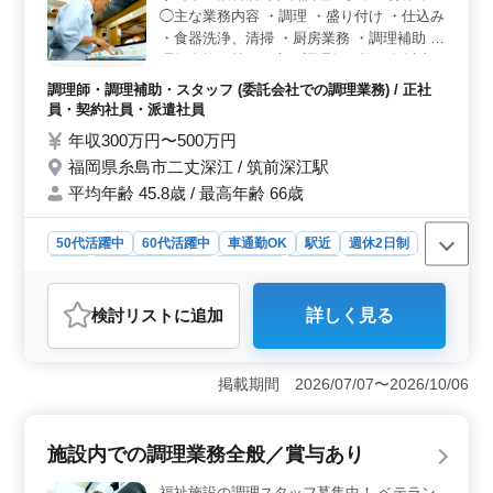
会保険完備をはじめ、福利厚生が整っています。従業員
◯主な業務内容 ・調理 ・盛り付け ・仕込み
の平均年齢が48.5歳と、中高年も活躍中で、年齢を気に
・食器洗浄、清掃 ・厨房業務 ・調理補助 調
せず活躍できる環境です。
理師資格お持ちの方、調理師経験20年以上
の方は条件面優遇します！ 培ってきた経
調理師・調理補助・スタッフ (委託会社での調理業務) / 正社
験・スキルを若手に伝えていきませんか？
員・契約社員・派遣社員
＊車通勤OK ＊無料駐車場あり ＊駅チカ ＊
年収300万円〜500万円
50歳以上活躍中 ＊60歳以上活躍中
福岡県糸島市二丈深江 / 筑前深江駅
平均年齢 45.8歳 / 最高年齢 66歳
50代活躍中
60代活躍中
車通勤OK
駅近
週休2日制
長期
残業なし・少なめ
女性歓迎
正社員
契約社員
派遣社員
調理師・調理補助・スタッフ
検討リスト
に追加
詳しく見る
おすすめポイント
＜スキルと経験を活かせる環境＞ 20年以上の調理経験者
は条件面で優遇され、豊富な経験を活かして若手に技術
掲載期間 2026/07/07〜2026/10/06
を伝えるチャンスがあります。長年の技術を後進に伝え
ることに喜びを感じる方に最適です。 ＜車通勤と駅
チカの利便性＞ 車通勤が可能で、無料駐車場も完備され
施設内での調理業務全般／賞与あり
ているため、交通費の負担が軽減されます。また、最寄
り駅からも近いので、公共交通機関でもアクセスが良好
福祉施設の調理スタッフ募集中！ ベテラン