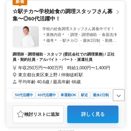
新着
☆駅チカ〜学校給食の調理スタッフさん募
集〜◎60代活躍中！
学校の給食調理スタッフさん募集中です！
＊業務内容＊ ・調理・調理補助 ・食器洗浄
＊備考＊ ・駅チカ◎ ・週休2日制 ・勤務時
間応相談 ・社会保険完備 シニア世代活躍
中！ご応募お待ちしております！
調理師・調理補助・スタッフ (委託会社での調理業務) / 正社
員・契約社員・アルバイト・パート・派遣社員
年収250万円〜400万円 時給1,000円〜1,400円
東京都台東区東上野 / 仲御徒町駅
平均年齢 40.6歳 / 最高年齢 66歳
50代活躍中
60代活躍中
車通勤OK
駅近
週休2日制
長期
女性歓迎
正社員
契約社員
派遣社員
アルバイト・パート
調理師・調理補助・スタッフ
検討リスト
に追加
詳しく見る
おすすめポイント
＜シニア世代にオススメ＞ 60代活躍中の職場で、経験
を活かして長く安定して働けます。シニア世代の方も歓