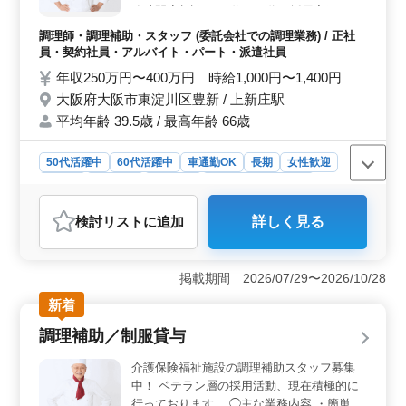
務時間応相談 ・50代、60代の採用実績あり
50代以上のベテラン層の採用活動、現在積
調理師・調理補助・スタッフ (委託会社での調理業務) / 正社
極的に行っております。 まずお気軽にお問
員・契約社員・アルバイト・パート・派遣社員
い合わせください♪
年収250万円〜400万円 時給1,000円〜1,400円
大阪府大阪市東淀川区豊新 / 上新庄駅
平均年齢 39.5歳 / 最高年齢 66歳
50代活躍中
60代活躍中
車通勤OK
長期
女性歓迎
正社員
契約社員
派遣社員
アルバイト・パート
調理師・調理補助・スタッフ
検討リスト
に追加
詳しく見る
おすすめポイント
＜アクセスの良さ＞ 大阪市東淀川区の病院での募集で
す。 マイカー通勤も可能で無料駐車場が完備と、通勤
掲載期間 2026/07/29〜2026/10/28
の利便性が高い点が魅力です。 ＜働き方の多様性
新着
＞ 正社員からパートまで多彩な雇用形態を提供してい
るため、ライフスタイルに合わせた働き方も選べま
調理補助／制服貸与
す。 ＜シニア層も積極採用＞ 50代、60代の採用実
績があり、ベテラン層の経験やスキルを重宝している職
介護保険福祉施設の調理補助スタッフ募集
場です。シニア層でも安心して長期で働ける環境が整っ
中！ ベテラン層の採用活動、現在積極的に
ています。
行っております。 ◯主な業務内容 ・簡単な