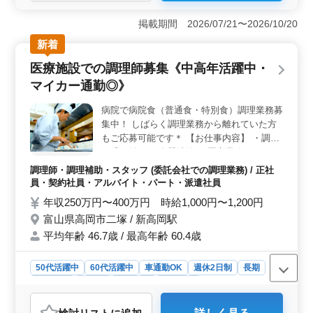
＜シニア層活躍中＞ この職場では、50代、60代のベテ
ラン・シニア層が多数活躍しており、年齢を重ねた方々
掲載期間 2026/07/21〜2026/10/20
の経験やスキルを高く評価しています。年齢を問わず、
新着
調理経験を活かして長期的に働ける環境が整っていま
す。 ＜福利厚生と働きやすさ＞ 完全週休2日制や社
医療施設での調理師募集《中高年活躍中・
会保険完備、勤務時間の相談可能など、従業員が安心し
マイカー通勤◎》
て働けるような福利厚生と柔軟な働き方が魅力です。仕
事とプライベートのバランスを大切にしながら、安定し
病院で病院食（普通食・特別食）調理業務募
て働きたい方に最適です。 ＜アクセスの良さ、車通
集中！ しばらく調理業務から離れていた方
勤OK＞ 施設は無料駐車場も完備されているため、通勤
の利便性が非常に高いです。 ストレスフリーで通勤で
もご応募可能です＊ 【お仕事内容】 ・調理
きる環境が整っています。
・盛り付け ・食器洗浄 ・厨房業務 など ＊
備考＊ ・社会保険完備 ・交通費実費支給 ・
調理師・調理補助・スタッフ (委託会社での調理業務) / 正社
マイカー通勤可能 培ってきた経験を活かし
員・契約社員・アルバイト・パート・派遣社員
て活躍してみませんか？ まずはお問い合わ
年収250万円〜400万円 時給1,000円〜1,200円
せください！
富山県高岡市二塚 / 新高岡駅
平均年齢 46.7歳 / 最高年齢 60.4歳
50代活躍中
60代活躍中
車通勤OK
週休2日制
長期
女性歓迎
正社員
契約社員
派遣社員
アルバイト・パート
調理師・調理補助・スタッフ