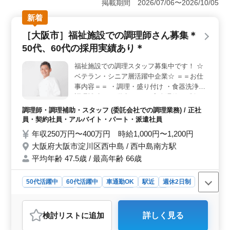
掲載期間 2026/07/06〜2026/10/05
迎です。 ＜調理業務＞ 学校給食の調理スタッフを
新着
募集。調理・調理補助、食器洗浄など、やりがいのある
業務です。 ＜柔軟な勤務条件＞ 週休2日制で、勤務
［大阪市］福祉施設での調理師さん募集＊
時間は相談可能。ライフスタイルに合わせて働けます。
50代、60代の採用実績あり＊
社会保険も完備。無料駐車場あり、車通勤も可能。通勤
ストレスを軽減でき、快適な職場環境が整っています。
福祉施設での調理スタッフ募集中です！ ☆
ベテラン・シニア層活躍中企業☆ ＝＝お仕
事内容＝＝ ・調理・盛り付け ・食器洗浄・
調理補助 ＝＝備考＝＝ ＊完全週休2日制 ＊
社会保険完備 ＊勤務時間応相談 ＊50代、60
調理師・調理補助・スタッフ (委託会社での調理業務) / 正社
代の採用実績あり 皆様からのご応募お待ち
員・契約社員・アルバイト・パート・派遣社員
しております！
年収250万円〜400万円 時給1,000円〜1,200円
大阪府大阪市淀川区西中島 / 西中島南方駅
平均年齢 47.5歳 / 最高年齢 66歳
50代活躍中
60代活躍中
車通勤OK
駅近
週休2日制
長期
女性歓迎
正社員
契約社員
派遣社員
アルバイト・パート
調理師・調理補助・スタッフ
検討リスト
に追加
詳しく見る
おすすめポイント