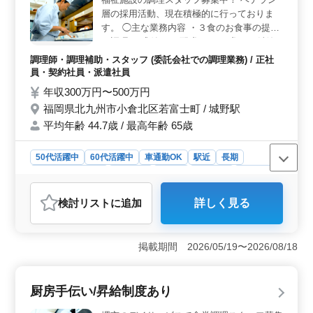
です。 ＜シニア層が活躍中＞ 中高年のスタッフが活
層の採用活動、現在積極的に行っておりま
躍しており、シニア世代も歓迎される職場です。年齢に
す。 ◯主な業務内容 ・３食のお食事の提供
関係なく経験を評価する環境で、安心して働けます。
・調理 ・盛付け ・配膳、 ・下膳、 ・洗浄
・清掃 ・切り込み等 マイカー通勤OK。無
調理師・調理補助・スタッフ (委託会社での調理業務) / 正社
料駐車場もあり、毎日の通勤ストレスも少な
員・契約社員・派遣社員
く済みます。 現在50歳以上のベテラン料理
年収300万円〜500万円
人も活躍中。 今までの経験を活かして、厨
福岡県北九州市小倉北区若富士町 / 城野駅
房で活躍してみませんか？
平均年齢 44.7歳 / 最高年齢 65歳
50代活躍中
60代活躍中
車通勤OK
駅近
長期
残業なし・少なめ
女性歓迎
正社員
契約社員
派遣社員
調理師・調理補助・スタッフ
検討リスト
に追加
詳しく見る
おすすめポイント
＜安定した収入と働きやすい環境＞ この求人では年収
300万円から500万円と安定した収入が期待でき、前年度
掲載期間 2026/05/19〜2026/08/18
実績で年2回の賞与も支給されます。正社員、契約社員、
派遣社員といった多様な雇用形態が選べるため、自分の
ライフスタイルやキャリアプランに合わせた働き方が可
厨房手伝い/昇給制度あり
能です。また、残業がないため、プライベートの時間を
大切にしながら働ける環境が整っています。 ＜経験