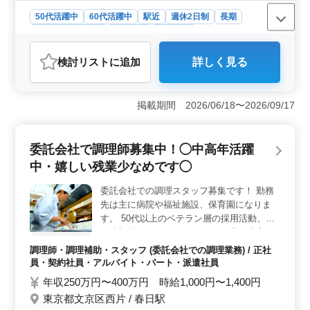
50代活躍中
60代活躍中
駅近
週休2日制
長期
残業なし・少なめ
女性歓迎
派遣社員
アルバイト・パート
調理師・調理補助・スタッフ
検討リスト
に追加
詳しく見る
おすすめポイント
＜働きやすさ＞ この求人は残業がなく、定時で帰宅で
きる点が魅力です。家庭やプライベートを大切にしたい
掲載期間 2026/06/18〜2026/09/17
方に最適です。 ＜経験を活かせる＞ 調理経験が1年
以上あれば応募可能で、ブランクOKです。中高年の方も
活躍中なので、年齢に関係なく経験を活かせる職場で
委託会社で調理師募集中！◯中高年活躍
す。 ＜アクセスの良さ＞ 最寄り駅から近く、通勤
中・嬉しい残業少なめです◯
が便利です。週休二日制で、有給休暇も取得できるの
で、働きやすい環境が整っています。
委託会社での調理スタッフ募集です！ 勤務
先は主に病院や福祉施設、保育園になりま
す。 50代以上のベテラン層の採用活動、現
在積極的に行っております。 ＊求人内容＊
・調理 ・盛り付け ・仕込み ・食器洗浄 ・
調理師・調理補助・スタッフ (委託会社での調理業務) / 正社
厨房業務 ・店内清掃 ・調理補助 備考 ・社
員・契約社員・アルバイト・パート・派遣社員
会保険完備 ・勤務時間応相談 ・50代、60代
年収250万円〜400万円 時給1,000円〜1,400円
の採用実績あり まずお気軽にお問い合わせ
東京都文京区西片 / 春日駅
ください。