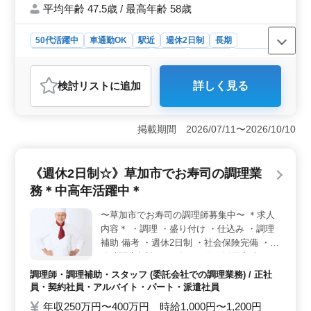
平均年齢 47.5歳 / 最高年齢 58歳
50代活躍中
車通勤OK
駅近
週休2日制
長期
残業なし・少なめ
女性歓迎
正社員
契約社員
派遣社員
調理師・調理補助・スタッフ
検討リスト
に追加
詳しく見る
おすすめポイント
＜通勤の利便性＞ 駅から徒歩圏内の立地で通勤が便利
です。また、マイカー通勤も可能なため、通勤ストレス
掲載期間 2026/07/11〜2026/10/10
が軽減されます。生活スタイルに合わせた通勤ができま
す。 ＜経験者歓迎＞ 調理経験が1年以上あれば応募
可能です。年齢不問で、中高年の方も活躍しており、豊
《週休2日制☆》草加市でお寿司の調理業
富な経験を活かして働くことができます。年齢に関わら
務＊中高年活躍中＊
ず、経験を活かせる職場です。 ＜福利厚生と給与
＞ 収入も高待遇で、昇給制度もあります。各種社会保
〜草加市でお寿司の調理師募集中〜 ＊求人
険完備で、育児休業取得実績もあり、家庭との両立が可
内容＊ ・調理 ・盛り付け ・仕込み ・調理
能です。安定した収入と働きやすい環境が整っていま
す。
補助 備考 ・週休2日制 ・社会保険完備 ・勤
務時間応相談 ・50代、60代の採用実績あり
中高年活躍中！ 今まで培ってきた経験を若
調理師・調理補助・スタッフ (委託会社での調理業務) / 正社
手に教えていきませんか？ まずお気軽にお
員・契約社員・アルバイト・パート・派遣社員
問い合わせください☆
年収250万円〜400万円 時給1,000円〜1,200円