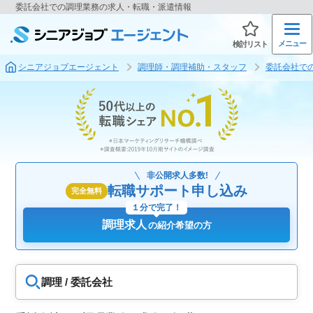
委託会社での調理業務の求人・転職・派遣情報
メニュー
検討リスト
シニアジョブエージェント
調理師・調理補助・スタッフ
委託会社で
非公開求人多数!
転職サポート申し込み
完全無料
１分で完了！
調理求人
の紹介希望の方
調理 / 委託会社