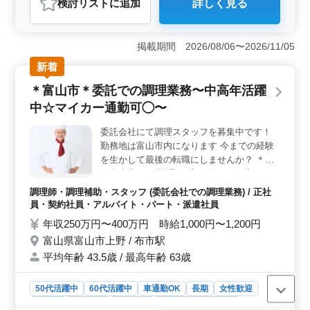
検討リスト
に追加
詳しく見る
おすすめポイント
＜安定した収入と待遇＞ 賞与制度があり、年2回の賞与
が支給されるため、安定した収入が期待できます。3,000
掲載期間 2026/08/06〜2026/11/05
円〜12,000円の賞与が支給されており、モチベーション
新着
向上につながります。さらに、通勤手当も実費支給され
るため、通勤の負担も軽減されます。雇用・労災・健
＊富山市＊委託での調理業務〜中高年活躍
康・厚生年金などの社会保険も完備しており、長期的に
中☆マイカー通勤可◯〜
安心して働ける環境が整っています。 ＜柔軟な勤務
形態＞ 週3〜5日の勤務が可能で、プライベートとの両
委託会社にて調理スタッフを募集中です！
立がしやすいです。勤務時間も9時から14時までと、家事
勤務地は富山市内になります 今までの経験
や育児と両立しやすい時間帯です。残業もないため、仕
事後の時間を自由に使うことができます。車通勤も可能
を生かして最後の転職にしませんか？ ＊お
で、通勤手段の選択肢が広がります。シフト制なので、
仕事内容＊ ・調理 ・盛り付け ・仕込み ・
自分のライフスタイルに合わせた働き方ができま
食器洗浄 ＊ポイント＊ ・社会保険完備 ・勤
調理師・調理補助・スタッフ (委託会社での調理業務) / 正社
す。 ＜幅広い年齢層が活躍＞ 中高年の方も積極的
務時間応相談 ・50代、60代の採用実績あり
員・契約社員・アルバイト・パート・派遣社員
に採用しており、幅広い年齢層が活躍する職場です。特
・マイカー通勤可能 皆様のご応募お待ちし
年収250万円〜400万円 時給1,000円〜1,200円
に調理経験が1年以上ある方には即戦力として活躍する機
ております！ ＼まずはお気軽にお問い合わ
会が多いです。年齢や性別を問わず、誰でも安心して応
富山県富山市上野 / 布市駅
せください／
募できる環境が整っているため、再就職やキャリアチェ
平均年齢 43.5歳 / 最高年齢 63歳
ンジを考えている方にもおすすめです。調理師免許がな
くても、料理が好きな方には向いている仕事です。
50代活躍中
60代活躍中
車通勤OK
長期
女性歓迎
正社員
契約社員
派遣社員
アルバイト・パート