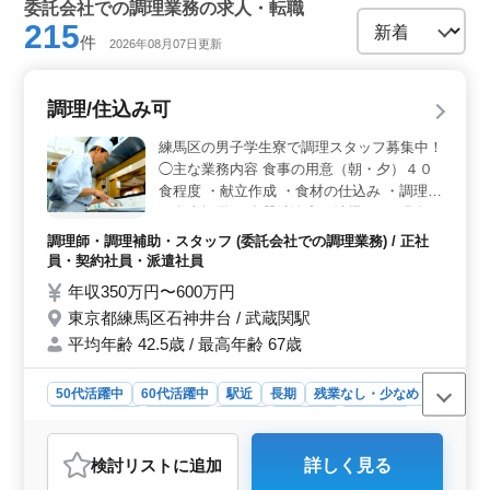
委託会社での調理業務の求人・転職
215
件
2026年08月07日更新
調理/住込み可
練馬区の男子学生寮で調理スタッフ募集中！
◯主な業務内容 食事の用意（朝・夕）４０
食程度 ・献立作成 ・食材の仕込み ・調理
・食事提供 ・食器洗浄寮の清掃 など 現在50
歳以上のベテラン料理人も活躍中。 今まで
調理師・調理補助・スタッフ (委託会社での調理業務) / 正社
の経験を活かして、厨房で活躍してみません
員・契約社員・派遣社員
か？ ＊週休2日制 ＊駅チカ ＊残業少なめ ＊
年収350万円〜600万円
50歳以上活躍中 ＊60歳以上活躍中
東京都練馬区石神井台 / 武蔵関駅
平均年齢 42.5歳 / 最高年齢 67歳
50代活躍中
60代活躍中
駅近
長期
残業なし・少なめ
寮・社宅あり
女性歓迎
正社員
契約社員
派遣社員
調理師・調理補助・スタッフ
検討リスト
に追加
詳しく見る
おすすめポイント