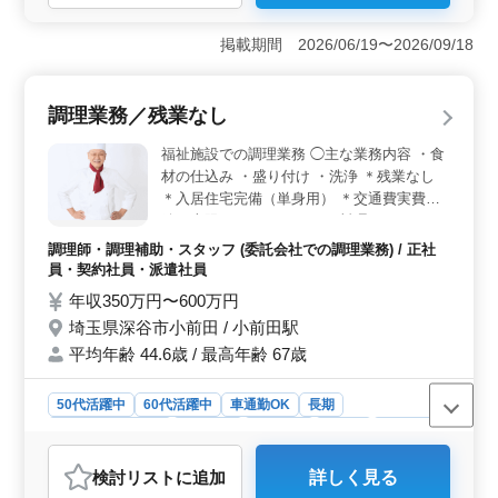
＜高待遇＞ 年収350万円〜600万円と高待遇が魅力で
す。資格不問で調理経験1年以上で応募可能、経験を活か
掲載期間 2026/06/19〜2026/09/18
して安定した収入を得られます。 ＜住環境の充実
＞ 無料で住み込み可能です。駅近で通勤も便利で、生
活環境が整っています。 ＜シニア層歓迎＞ 中高年
調理業務／残業なし
のスタッフが活躍中。ベテランの知識と技術を活かし、
ベテラン世代にとって働きやすい職場環境です。
福祉施設での調理業務 ◯主な業務内容 ・食
材の仕込み ・盛り付け ・洗浄 ＊残業なし
＊入居住宅完備（単身用） ＊交通費実費支
給（上限なし） ベテランの料理スタッフを
募集します。 シニアが腕をふるって活躍す
調理師・調理補助・スタッフ (委託会社での調理業務) / 正社
る職場です。
員・契約社員・派遣社員
年収350万円〜600万円
埼玉県深谷市小前田 / 小前田駅
平均年齢 44.6歳 / 最高年齢 67歳
50代活躍中
60代活躍中
車通勤OK
長期
残業なし・少なめ
女性歓迎
男性歓迎
正社員
契約社員
派遣社員
調理師・調理補助・スタッフ
検討リスト
に追加
詳しく見る
おすすめポイント