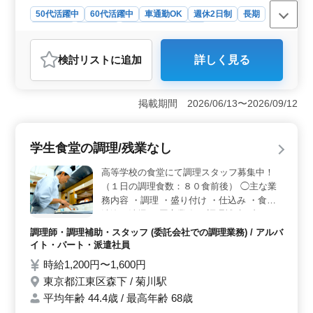
50代活躍中
60代活躍中
車通勤OK
週休2日制
長期
女性歓迎
派遣社員
アルバイト・パート
調理師・調理補助・スタッフ
検討リスト
に追加
詳しく見る
おすすめポイント
＜家庭と両立しやすい働き方＞ 勤務時間が8時30分から
15時までと、子どもが学校にいる間に働けるため、家庭
掲載期間 2026/06/13〜2026/09/12
と仕事の両立が可能です。土日祝日が完全に休みで、学
校指定の休日もあるため、家族との時間を大切にしなが
ら働けます。特に、主婦の方やシニアの方にとって、生
学生食堂の調理/残業なし
活リズムに合わせた働き方ができるのが魅力です。
＜通勤が便利で負担が少ない＞ 車通勤が可能で、駐車
高等学校の食堂にて調理スタッフ募集中！
場が完備されています。通勤の負担が軽減され、公共交
（１日の調理食数：８０食前後） ◯主な業
通機関の時間に縛られることなく柔軟に通勤できます。
務内容 ・調理 ・盛り付け ・仕込み ・食器
富岡前駅からも近いため、電車通勤も可能です。通勤手
洗浄、清掃 ・厨房業務 ・調理補助 ブランク
当も支給されるので、交通費の負担を気にせずに通勤で
OK！お気軽にご応募ください！ ＊駅チカ
きます。 ＜安定した収入と充実した福利厚生＞ 福
調理師・調理補助・スタッフ (委託会社での調理業務) / アルバ
＊週休二日制 ＊50歳以上活躍中 ＊60歳以上
利厚生も充実しており、雇用保険、労災保険、健康保
イト・パート・派遣社員
活躍中 ＊残業なし
険、厚生年金が完備されています。長期的に安心して働
時給1,200円〜1,600円
ける環境が整っており、中高年層にとって安心して働き
東京都江東区森下 / 菊川駅
続けることができるのが大きなメリットです。
平均年齢 44.4歳 / 最高年齢 68歳