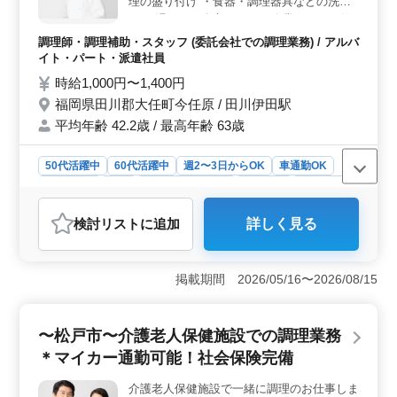
理の盛り付け ・食器・調理器具などの洗浄
い職場です。ユニフォームが貸与されるため、仕事に必
など 遅くても夕方までには終業となるお仕
要な準備も簡単で、出費も抑えられます。 ＜ライフ
事です。 残業もなく、飲食店などと比べる
スタイルに合わせた柔軟な勤務＞ 勤務時間が相談可能
調理師・調理補助・スタッフ (委託会社での調理業務) / アルバ
とゆとりをもって勤務できます。自分時間も
で、14時30分から18時00分または5時30分から10時00分
イト・パート・派遣社員
より確保しやすいです。 ご応募お待ちして
の時間帯で選択できます。週3日から5日までのシフト制
時給1,000円〜1,400円
おります！
で、完全週休二日制が適用されるため、プライベートと
福岡県田川郡大任町今任原 / 田川伊田駅
仕事のバランスを取りやすいです。残業がほとんどな
く、働きやすい環境が整っています。
平均年齢 42.2歳 / 最高年齢 63歳
50代活躍中
60代活躍中
週2〜3日からOK
車通勤OK
週休2日制
長期
残業なし・少なめ
女性歓迎
男性歓迎
派遣社員
アルバイト・パート
調理師・調理補助・スタッフ
検討リスト
に追加
詳しく見る
おすすめポイント
＜生活リズムが崩れにくい勤務環境＞ 遅くても18:00ま
でのお仕事、残業はありません。完全週休2日制のシフト
掲載期間 2026/05/16〜2026/08/15
で、週3日から勤務でき、家事やプライベートと両立しや
すいです。 ＜これまでの経験を活かせる＞ 資格・
学歴不問で、1年以上の調理経験があれば応募可能です。
〜松戸市〜介護老人保健施設での調理業務
食材の切込みや調理、盛付けなど、これまでの厨房スキ
＊マイカー通勤可能！社会保険完備
ルをそのまま活かせます。 ＜通勤しやすい・福利厚
生も整う＞ 車通勤可・無料駐車場あり、通勤手当も支
介護老人保健施設で一緒に調理のお仕事しま
給。通勤面でも不自由しません。 また、社保完備のほ