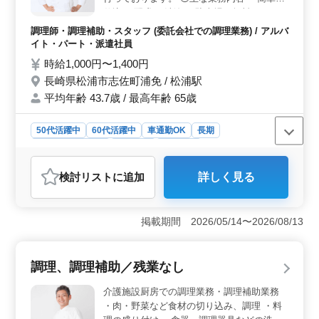
仕込 ・配膳 ・洗浄 ＊駐車場：無料 ＊ユニ
フォーム：貸与 勤務時間応相談です。 ライ
調理師・調理補助・スタッフ (委託会社での調理業務) / アルバ
フスタイルに合った働き方も可能です！
イト・パート・派遣社員
時給1,000円〜1,400円
長崎県松浦市志佐町浦免 / 松浦駅
平均年齢 43.7歳 / 最高年齢 65歳
50代活躍中
60代活躍中
車通勤OK
長期
残業なし・少なめ
女性歓迎
派遣社員
アルバイト・パート
調理師・調理補助・スタッフ
検討リスト
に追加
詳しく見る
おすすめポイント
＜ベテラン層が活躍できる環境＞ 中高年のベテラン層
が活躍している職場で、これまでの調理経験を活かして
掲載期間 2026/05/14〜2026/08/13
働ける環境です。介護保険福祉施設での調理補助業務
で、簡単な仕込みや配膳、洗浄といった基本的な業務を
担当します。経験が1年以上あれば、スムーズに業務に慣
調理、調理補助／残業なし
れることができるでしょう。 ＜通勤しやすく、負担
が少ない環境＞ 車通勤が可能で、無料駐車場も完備さ
介護施設厨房での調理業務・調理補助業務
れているため、通勤時のストレスを軽減できます。松浦
・肉・野菜など食材の切り込み、調理 ・料
駅からのアクセスも良好で、地元に住む方には通いやす