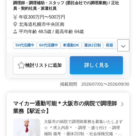
年以上の方は条件面優遇します！ 培ってき
調理師・調理補助・スタッフ (委託会社での調理業務) / 正社
た経験・スキルを若手に伝えていきません
員・契約社員・派遣社員
か？ ＊賞与あり ＊車通勤OK ＊50歳以上活
年収300万円〜500万円
躍中 ＊60歳以上活躍中
北海道札幌市中央区南
平均年齢 48.5歳 / 最高年齢 64歳
50代活躍中
60代活躍中
車通勤OK
週休2日制
長期
残業なし・少なめ
女性歓迎
正社員
契約社員
派遣社員
調理師・調理補助・スタッフ
検討リスト
に追加
詳しく見る
おすすめポイント
＜安定した就業環境＞ 車通勤が可能で、週休2日制や残
業が少ないため、ワークライフバランスを保ちやすい環
掲載期間 2026/07/01〜2026/09/30
境です。また、賞与もあり、長期的な安定を求める方に
最適です。 ＜経験者優遇＞ 調理師資格をお持ちの
方や20年以上の調理経験がある方は、条件面で優遇され
マイカー通勤可能＊大阪市の病院で調理師
ます。これまでの経験とスキルを生かし、若手に指導す
業務【駅近☆】
る役割を担うことができます。 ＜幅広い年齢層の活
躍＞ 中高年が活躍中の職場で、幅広い年齢層の方々が
大阪市の病院で調理師業務を募集いたします
働いています。長年の経験を持つ方が多く、落ち着いた
☆ ＊求人内容＊ ・調理 ・盛り付け ・調理
雰囲気の中で仕事に取り組める点も魅力です。
補助 備考 ・週休2日制 ・社会保険完備 ・勤