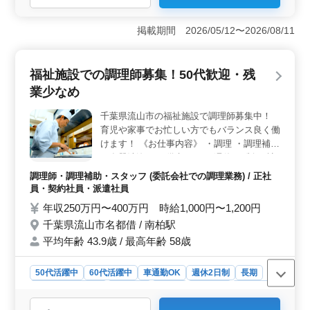
＜残業なしで安定勤務＞ 残業がなく、生活リズムを整
えながら無理なく働けます。体力面を考慮した働き方が
掲載期間 2026/05/12〜2026/08/11
可能で、長期的に安定して勤務したい方に最適で
す。 ＜住環境・通勤面も安心＞ 車通勤が可能で、
交通費は実費支給（上限なし）と通勤面の負担が少ない
福祉施設での調理師募集！50代歓迎・残
点が魅力です。さらに単身用の入居住宅も完備してお
業少なめ
り、遠方からの応募や新たな環境でのスタートを考えて
いる方にも安心の条件が整っています。 ＜年齢不問
千葉県流山市の福祉施設で調理師募集中！
でシニア活躍中＞ シニア世代が活躍している職場で
育児や家事でお忙しい方でもバランス良く働
す。仕込み・盛り付け・洗浄などを担当して頂きます。
ベテランが腕をふるう現場で、年齢関係なく活躍する環
けます！ 《お仕事内容》 ・調理 ・調理補助
境が整っています。
・食器洗浄 ＊＊備考＊＊ ・週休2日制 ・社
会保険完備 ・50代、60代の採用実績あり ・
調理師・調理補助・スタッフ (委託会社での調理業務) / 正社
残業少なめ オンオフしっかり分けて働きた
員・契約社員・派遣社員
い方必見です！ ご応募お待ちしておりま
年収250万円〜400万円 時給1,000円〜1,200円
す！
千葉県流山市名都借 / 南柏駅
平均年齢 43.9歳 / 最高年齢 58歳
50代活躍中
60代活躍中
車通勤OK
週休2日制
長期
残業なし・少なめ
男性歓迎
正社員
契約社員
派遣社員
調理師・調理補助・スタッフ