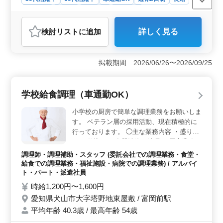
女性歓迎
正社員
契約社員
派遣社員
アルバイト・パート
調理師・調理補助・スタッフ
検討リスト
に追加
詳しく見る
おすすめポイント
＜経験活用＞ この求人は、調理経験3年以上の方を対象
としており、長年の経験を活かして即戦力として活躍で
掲載期間 2026/06/26〜2026/09/25
きる環境です。ブランクがある方も歓迎するため、再び
キャリアを築きたい方にも適しています。 ＜柔軟な
働き方＞ 週休2日制で、勤務時間はは相談に応じて調整
学校給食調理（車通勤OK）
することも可能です。 マイカー通勤も可能で無料駐車
場が利用できるため、通勤もしやすいです。 ＜勤務
小学校の厨房で簡単な調理業務をお願いしま
環境＞ 社会保険完備で、そのほか、福利厚生面も充実
す。 ベテラン層の採用活動、現在積極的に
しております。50代、60代の方々が活躍中であり、あら
行っております。 ◯主な業務内容 ・盛り付
ゆる年齢の方が働きやすい環境があります。
け ・仕込み ・食器洗浄、清掃 ・厨房業務
・調理補助 「子どもが学校の間に働きた
調理師・調理補助・スタッフ (委託会社での調理業務・食堂・
い」そんな方も安心です。 お子様との時間
給食での調理業務・福祉施設・病院での調理業務) / アルバイ
を大切にしながら働けます。
ト・パート・派遣社員
時給1,200円〜1,600円
愛知県犬山市大字塔野地東屋敷 / 富岡前駅
平均年齢 40.3歳 / 最高年齢 54歳