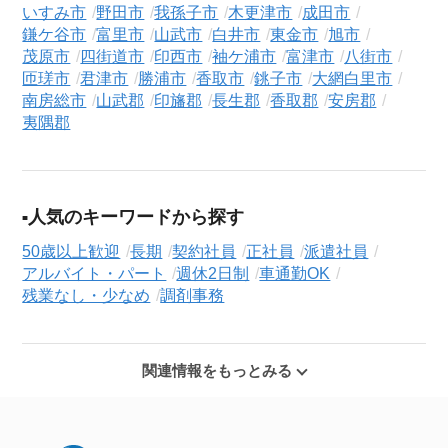
いすみ市
野田市
我孫子市
木更津市
成田市
鎌ケ谷市
富里市
山武市
白井市
東金市
旭市
茂原市
四街道市
印西市
袖ケ浦市
富津市
八街市
匝瑳市
君津市
勝浦市
香取市
銚子市
大網白里市
南房総市
山武郡
印旛郡
長生郡
香取郡
安房郡
夷隅郡
人気のキーワードから探す
50歳以上歓迎
長期
契約社員
正社員
派遣社員
アルバイト・パート
週休2日制
車通勤OK
残業なし・少なめ
調剤事務
関連情報をもっとみる