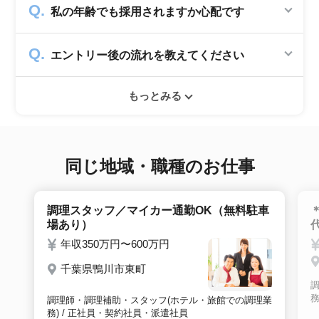
私の年齢でも採用されますか心配です
していますので、転職希望者の方からは費用は
一切発生致しません。
シニアジョブでは50歳以上の方を採用する企
エントリー後の流れを教えてください
業のみ掲載をしています。60代・70代以上の
就職実績も多数ありますので年齢に気負いせず
エントリー後はお電話にてキャリアアドバイザ
ぜひ紹介依頼へ進んでください。
もっとみる
ーとヒアリングのお時間を頂きます。その後希
望条件沿った求人をご案内させて頂きます。面
接調整や入社時の条件交渉など最後まで入社の
サポートをいたします。
同じ地域・職種のお仕事
調理スタッフ／マイカー通勤OK（無料駐車
場あり）
年収350万円〜600万円
千葉県鴨川市東町
務
調理師・調理補助・スタッフ(ホテル・旅館での調理業
務) / 正社員・契約社員・派遣社員