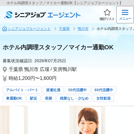
ホテル内調理スタッフ／マイカー通勤OK【シニアジョブエージェント】
メニュー
検討リスト
シニアジョブエージェント
千葉県
鴨川市
ホテル内調理スタッフ
ホテル内調理スタッフ／マイカー通勤OK
募集状況確認日:
2026年07月25日
千葉県
鴨川市
広場 / 安房鴨川駅
時給1,200円〜1,600円
アルバイト・パート
派遣社員
50代活躍中
60代活躍中
車通勤OK
駅近
長期
残業なし・少なめ
女性歓迎