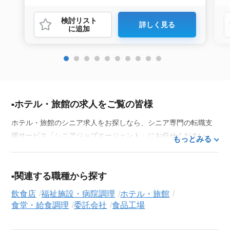
検討リスト
詳しく見る
に追加
ホテル・旅館の求人をご覧の皆様
ホテル・旅館のシニア求人をお探しなら、シニア専門の転職支
援サービス「シニアジョブエージェント」にお任せください。
もっとみる
50代・60代はもちろん、70代以上の方の転職支援実績も豊富な
私たちが、あなたの経験とスキルを活かせるお仕事探しを徹底
的にサポートします。この求人を含む
33,686
件（2026年8月7日
関連する職種から探す
現在）のシニア向け求人を保有しており、その多くが当サービ
飲食店
福祉施設・病院調理
ホテル・旅館
スだけの非公開求人です。
食堂・給食調理
委託会社
食品工場
ご利用の流れ