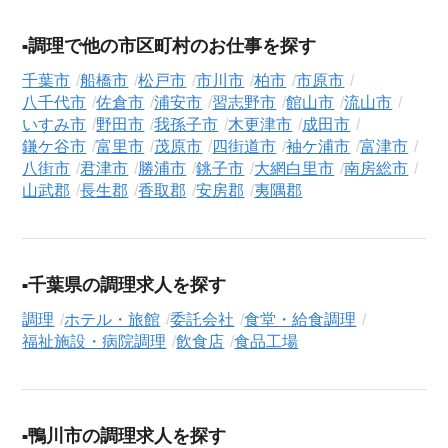
気になる求人がございましたら、まずは「求人紹介を依頼す
る」ボタンからご登録ください。シニア専門のキャリアアドバ
調理で他の市区町村のお仕事を探す
イザーが、これまでのご経歴やご希望を丁寧にヒアリングし、
職務経歴書の作成から面接対策、企業との条件交渉まで、転職
千葉市
船橋市
松戸市
市川市
柏市
市原市
活動の全プロセスを無料でサポートいたします。
八千代市
佐倉市
浦安市
習志野市
館山市
流山市
いすみ市
野田市
我孫子市
木更津市
成田市
求人検索について
鎌ケ谷市
富里市
茂原市
四街道市
袖ケ浦市
富津市
シニアジョブエージェントでは、豊富な求人情報の中から、あ
八街市
君津市
勝浦市
銚子市
大網白里市
南房総市
なたの希望に合ったお仕事を簡単に見つけられます。雇用形態
山武郡
長生郡
香取郡
安房郡
夷隅郡
（
正社員
、
契約社員
、
アルバイト・パート
）や、勤務地、年
収・時給・日給、さらに
週休2日制
、
駅近
、
寮・社宅あり
といっ
たこだわり条件での絞り込み検索も可能です。
千葉県の調理求人を探す
このホテル・旅館の求人にご興味をお持ちの方はもちろん、
調理
ホテル・旅館
委託会社
食堂・給食調理
「まずは相談から始めたい」という方も、ぜひお気軽に
転職支
福祉施設・病院調理
飲食店
食品工場
援サービス（無料）
にお申し込みください。
鴨川市の調理求人を探す