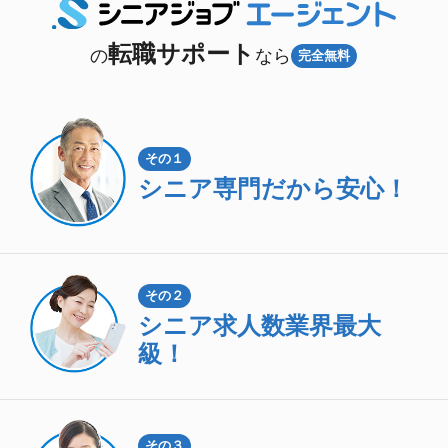
転職サポート
の
なら
完全無料
その１
シニア専門
だから安心！
その２
シニア求人数
業界最大
級！
その３