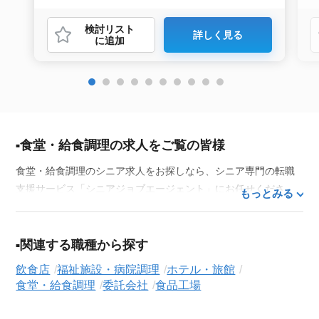
検討リスト
詳しく見る
に追加
食堂・給食調理の求人をご覧の皆様
食堂・給食調理のシニア求人をお探しなら、シニア専門の転職
支援サービス「シニアジョブエージェント」にお任せくださ
もっとみる
い。50代・60代はもちろん、70代以上の方の転職支援実績も豊
富な私たちが、あなたの経験とスキルを活かせるお仕事探しを
徹底的にサポートします。この求人を含む
33,686
件（2026年8
関連する職種から探す
月8日現在）のシニア向け求人を保有しており、その多くが当サ
飲食店
福祉施設・病院調理
ホテル・旅館
ービスだけの非公開求人です。
食堂・給食調理
委託会社
食品工場
ご利用の流れ