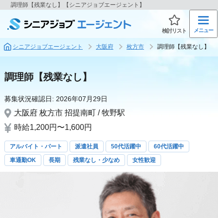
調理師【残業なし】【シニアジョブエージェント】
メニュー
検討リスト
シニアジョブエージェント
大阪府
枚方市
調理師【残業なし】
調理師【残業なし】
募集状況確認日:
2026年07月29日
大阪府
枚方市
招提南町 / 牧野駅
時給1,200円〜1,600円
アルバイト・パート
派遣社員
50代活躍中
60代活躍中
車通勤OK
長期
残業なし・少なめ
女性歓迎