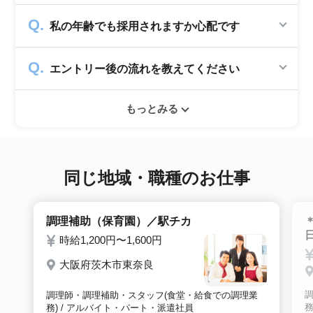
かかりません。求人企業から費用を頂いて運営
私の年齢でも採用されますか心配です
していますので、転職希望者の方からは費用は
一切発生致しません。
シニアジョブでは50歳以上の方を採用する企
エントリー後の流れを教えてください
業のみ掲載をしています。60代・70代以上の
就職実績も多数ありますので年齢に気負いせず
エントリー後はお電話にてキャリアアドバイザ
ぜひ紹介依頼へ進んでください。
もっとみる
ーとヒアリングのお時間を頂きます。その後希
望条件沿った求人をご案内させて頂きます。面
接調整や入社時の条件交渉など最後まで入社の
サポートをいたします。
同じ地域・職種のお仕事
調理補助（保育園）／駅チカ
時給1,200円〜1,600円
大阪府茨木市東奈良
調理師・調理補助・スタッフ(食堂・給食での調理業
務
務) / アルバイト・パート・派遣社員