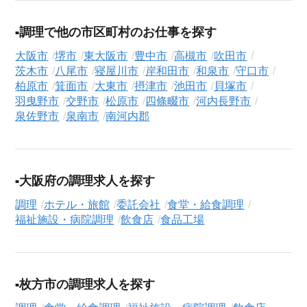
気になる求人がございましたら、まずは「求人紹介を依頼す
る」ボタンからご登録ください。シニア専門のキャリアアドバ
調理で他の市区町村のお仕事を探す
イザーが、これまでのご経歴やご希望を丁寧にヒアリングし、
職務経歴書の作成から面接対策、企業との条件交渉まで、転職
大阪市
堺市
東大阪市
豊中市
高槻市
吹田市
活動の全プロセスを無料でサポートいたします。
茨木市
八尾市
寝屋川市
岸和田市
和泉市
守口市
柏原市
箕面市
大東市
摂津市
池田市
貝塚市
求人検索について
羽曳野市
交野市
松原市
四條畷市
河内長野市
シニアジョブエージェントでは、豊富な求人情報の中から、あ
泉佐野市
泉南市
南河内郡
なたの希望に合ったお仕事を簡単に見つけられます。雇用形態
（
正社員
、
契約社員
、
アルバイト・パート
）や、勤務地、年
収・時給・日給、さらに
週休2日制
、
駅近
、
寮・社宅あり
といっ
大阪府の調理求人を探す
たこだわり条件での絞り込み検索も可能です。
調理
ホテル・旅館
委託会社
食堂・給食調理
この食堂・給食調理の求人にご興味をお持ちの方はもちろん、
福祉施設・病院調理
飲食店
食品工場
「まずは相談から始めたい」という方も、ぜひお気軽に
転職支
援サービス（無料）
にお申し込みください。
枚方市の調理求人を探す