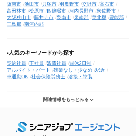
阪南市
池田市
貝塚市
羽曳野市
交野市
高石市
富田林市
松原市
四條畷市
河内長野市
泉佐野市
大阪狭山市
藤井寺市
泉南市
泉南郡
泉北郡
豊能郡
三島郡
南河内郡
人気のキーワードから探す
契約社員
正社員
派遣社員
週休2日制
アルバイト・パート
残業なし・少なめ
駅近
車通勤OK
社会保険労務士
溶接・塗装
関連情報をもっとみる