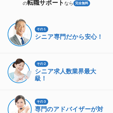
転職サポート
の
なら
完全無料
その１
シニア専門
だから安心！
その２
シニア求人数
業界最大
級！
その３
専門のアドバイザーが対