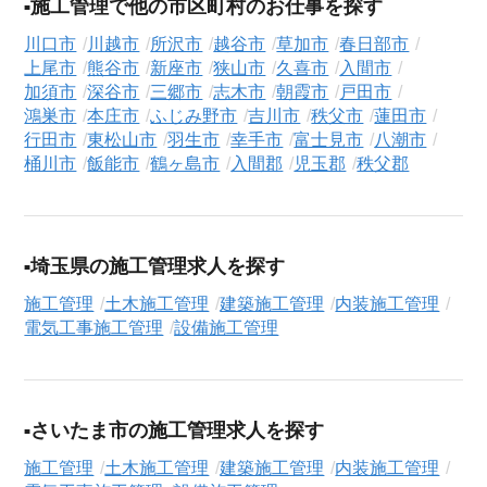
施工管理で他の市区町村のお仕事を探す
イザーが、これまでのご経歴やご希望を丁寧にヒアリングし、
職務経歴書の作成から面接対策、企業との条件交渉まで、転職
川口市
川越市
所沢市
越谷市
草加市
春日部市
活動の全プロセスを無料でサポートいたします。
上尾市
熊谷市
新座市
狭山市
久喜市
入間市
加須市
深谷市
三郷市
志木市
朝霞市
戸田市
求人検索について
鴻巣市
本庄市
ふじみ野市
吉川市
秩父市
蓮田市
シニアジョブエージェントでは、豊富な求人情報の中から、あ
行田市
東松山市
羽生市
幸手市
富士見市
八潮市
なたの希望に合ったお仕事を簡単に見つけられます。雇用形態
桶川市
飯能市
鶴ヶ島市
入間郡
児玉郡
秩父郡
（
正社員
、
契約社員
、
アルバイト・パート
）や、勤務地、年
収・時給・日給、さらに
週休2日制
、
駅近
、
寮・社宅あり
といっ
たこだわり条件での絞り込み検索も可能です。
埼玉県の施工管理求人を探す
この建築施工管理の求人にご興味をお持ちの方はもちろん、
施工管理
土木施工管理
建築施工管理
内装施工管理
「まずは相談から始めたい」という方も、ぜひお気軽に
転職支
電気工事施工管理
設備施工管理
援サービス（無料）
にお申し込みください。
さいたま市の施工管理求人を探す
施工管理
土木施工管理
建築施工管理
内装施工管理