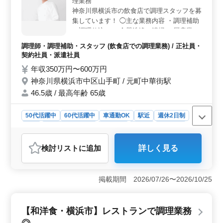
理業務
時間も相談可能。
神奈川県横浜市の飲食店で調理スタッフを募
集しています！ ◯主な業務内容 ・調理補助
・調理仕込み ・食器洗浄、清掃 ・厨房業務
＊週休2日シフト制 ＊マイカー通勤可能（無
調理師・調理補助・スタッフ (飲食店での調理業務) / 正社員・
料駐車場あり） ＊福利厚生完備 調理師資格
契約社員・派遣社員
お持ちの方、調理師経験20年以上の方は条
年収350万円〜600万円
件面優遇します！ 培ってきた経験・スキル
神奈川県横浜市中区山手町 / 元町中華街駅
を若手に伝えていきませんか？
46.5歳 / 最高年齢 65歳
50代活躍中
60代活躍中
車通勤OK
駅近
週休2日制
長期
残業なし・少なめ
女性歓迎
正社員
契約社員
派遣社員
調理師・調理補助・スタッフ
検討リスト
に追加
詳しく見る
おすすめポイント
＜経験とスキルの活用＞ この求人では、調理師資格や
20年以上の調理経験を持つ方が優遇されます。特に、経
掲載期間 2026/07/26〜2026/10/25
験豊富な方が若手にスキルを伝授できる環境が整ってい
ます。これまでのキャリアを活かし、次世代の育成に貢
献したい方に最適です。 ＜働きやすい環境＞ 週休2
【和洋食・横浜市】レストランで調理業務
日制のシフト制で、プライベートと仕事のバランスを取
りやすいです。残業もなく、規則的な生活が送れます。