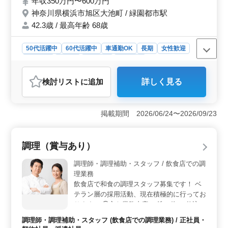
年収350万円〜600万円
上げられます！
神奈川県横浜市旭区大池町 / 緑園都市駅
42.3歳 / 最高年齢 68歳
50代活躍中
60代活躍中
車通勤OK
長期
女性歓迎
男性歓迎
正社員
契約社員
派遣社員
調理師・調理補助・スタッフ
検討リスト
に追加
詳しく見る
おすすめポイント
＜経験を活かせる環境＞ ゴルフ場レストランで、調理
経験を存分に発揮できます。料理長の補佐や新商品の開
掲載期間 2026/06/24〜2026/09/23
発にも携わっていただきます。ただ調理を行うだけでな
く、幅広くスキルを活かしていただけます。 ＜シニ
ア層も安心して活躍＞ 50代・60代のスタッフが既に活
調理（賞与あり）
躍しており、最高年齢は68歳とシニア世代の実績も豊富
です。年齢問わず即戦力として活躍でき、長年培ってき
調理師・調理補助・スタッフ / 飲食店での調
た技術を活かして働けます。 ＜働きやすい条件が揃
理業務
う＞ マイカー通勤可能で交通費は実費支給（上限な
飲食店で和食の調理スタッフ募集です！ ベ
し）、福利厚生も充実しています。有給休暇もしっかり
テラン層の採用活動、現在積極的に行ってお
利用でき、長期的に無理なく勤務を続けられる職場環境
ります。 ◯主な業務内容 ・洗い物 ・仕込み
です。
・そば、揚げ物、刺身等の調理 ・厨房業務
調理師・調理補助・スタッフ (飲食店での調理業務) / 正社員・
・調理補助 業務内容は指導しますので、ブ