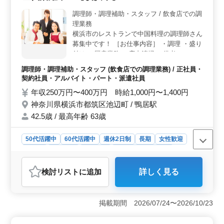
圏内＆待遇面も充実＞ 駅から徒歩圏内の立地で通勤し
調理師・調理補助・スタッフ / 飲食店での調
やすい環境です。交通費支給や賞与があり、各種保険完
理業務
備で安心して勤務できる待遇がそろっています。
横浜市のレストランで中国料理の調理師さん
募集中です！ ［お仕事内容］ ・調理 ・盛り
付け ・厨房業務 ・店内清掃 ［備考］ ＊シ
フト制 ＊交通費実費支給 まずはお問い合わ
調理師・調理補助・スタッフ (飲食店での調理業務) / 正社員・
せください☆
契約社員・アルバイト・パート・派遣社員
年収250万円〜400万円 時給1,000円〜1,400円
神奈川県横浜市都筑区池辺町 / 鴨居駅
42.5歳 / 最高年齢 63歳
50代活躍中
60代活躍中
週休2日制
長期
女性歓迎
正社員
契約社員
派遣社員
アルバイト・パート
調理師・調理補助・スタッフ
検討リスト
に追加
詳しく見る
おすすめポイント
＜シニア世代活躍中＞ 50代、60代の方も歓迎されてお
り、年齢に関係なく活躍できる環境です。経験を活か
掲載期間 2026/07/24〜2026/10/23
し、安定した職場で働けます。 ＜交通費実費支給
＞ 通勤にかかる交通費は実費支給されます。経済的な