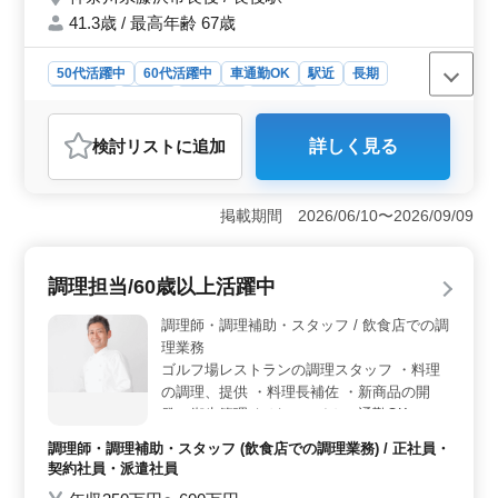
ブランクのある方もご応募可能！ まずお気
41.3歳 / 最高年齢 67歳
軽にお問い合わせください。
50代活躍中
60代活躍中
車通勤OK
駅近
長期
女性歓迎
正社員
契約社員
派遣社員
アルバイト・パート
調理師・調理補助・スタッフ
検討リスト
に追加
詳しく見る
おすすめポイント
＜駅チカでアクセス良好＞ 藤沢市内の中華料理店での
お仕事。店舗は長後駅から近く、通勤が便利です。電車
掲載期間 2026/06/10〜2026/09/09
や車での通勤がしやすい立地条件で、毎日の勤務におい
てもストレスを軽減します。 ＜シニア世代活躍中
＞ この職場は50代、60代の採用を積極的に行ってお
調理担当/60歳以上活躍中
り、年齢を重ねた方々が新たなキャリアを築ける環境が
整っています。ブランクのある方も歓迎で、調理経験を
調理師・調理補助・スタッフ / 飲食店での調
生かして活躍できる場です。 ＜雇用形態＞ 正社
理業務
員、契約社員、アルバイト、パート、派遣社員と多様な
ゴルフ場レストランの調理スタッフ ・料理
雇用形態から選べるため、ライフスタイルに合わせた働
の調理、提供 ・料理長補佐 ・新商品の開
き方が可能です。勤務時間の相談もでき、柔軟に対応で
発、衛生管理 など ＊マイカー通勤OK ＊交
きます。
通費実費支給（上限なし） 幅広い調理の仕
調理師・調理補助・スタッフ (飲食店での調理業務) / 正社員・
事に関わることができ、ベテランならではの
契約社員・派遣社員
経験を活かせ、多彩なキャリアをさらに積み