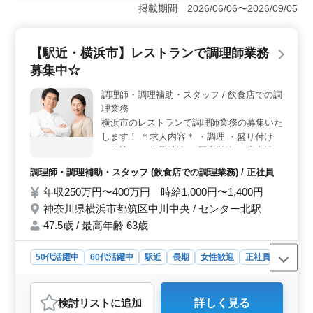
便利です。公共交通機関を利用する方にとって、アクセ
掲載期間 2026/06/06〜2026/09/05
スしやすい環境が整っています。 ＜経験を活かせる
職場＞ 調理経験が3年以上ある方を対象としており、こ
れまでの経験を活かして活躍できる場です。 店舗で
【駅近・横浜市】レストランで調理師業務
は、50代、60代の方が多く活躍しており、年齢を気にせ
募集中☆
ず働ける環境です。 ＜働きやすい条件＞ 社会保険
完備で、勤務時間は相談に応じて調整することも可能で
調理師・調理補助・スタッフ / 飲食店での調
す。働きやすく、安定して長期で勤務できます。
理業務
横浜市のレストランで調理師業務の募集いた
します！ ＊求人内容＊ ・調理 ・盛り付け
・仕込み ・食器洗浄 ・厨房業務 ・店内清掃
・調理補助 備考 ・週休2日制 ・社会保険完
調理師・調理補助・スタッフ (飲食店での調理業務) / 正社員
備 ・勤務時間応相談 ・50代、60代の採用実
年収250万円〜400万円 時給1,000円〜1,400円
績あり ブランクのある方もご応募可能！ お
気軽にお問い合わせください♪
神奈川県横浜市都筑区中川中央 / センター北駅
47.5歳 / 最高年齢 63歳
50代活躍中
60代活躍中
駅近
長期
女性歓迎
正社員
調理師・調理補助・スタッフ
おすすめポイント
検討リスト
に追加
詳しく見る
＜シニア層の活躍＞ 50代から60代の採用実績があり、