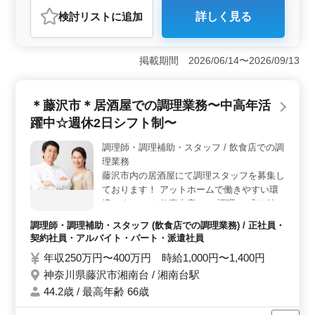
調理師・調理補助・スタッフ
検討リスト
に追加
詳しく見る
おすすめポイント
＜福利厚生の充実＞ 賞与年2回（計4.40月分）の待遇
は、安定した収入を提供します。また、雇用・労災・健
掲載期間 2026/06/14〜2026/09/13
康・厚生年金の各種保険が完備されており、長期的な安
心を確保できます。 ＜通勤の利便性＞ 車通勤が可
能で、無料駐車場も完備されています。毎日の通勤スト
＊藤沢市＊居酒屋での調理業務〜中高年活
レスが少なく、通勤手当も上限なしで支給されま
躍中☆週休2日シフト制〜
す。 ＜幅広い年齢層が活躍＞ ベテラン世代の採用
実績があり、年齢に関係なく活躍できる職場です。ブラ
調理師・調理補助・スタッフ / 飲食店での調
ンクがある方でも応募可能で、制服貸与などのサポート
理業務
も充実しているため、働きやすい環境が整っています。
藤沢市内の居酒屋にて調理スタッフを募集し
ております！ アットホームで働きやすい環
境です！ ＊お仕事内容＊ ・調理 ・盛り付け
・仕込み ・食器洗浄 ・厨房業務 ・店内清掃
調理師・調理補助・スタッフ (飲食店での調理業務) / 正社員・
・調理補助 ＊ポイント＊ ・週休2日シフト
契約社員・アルバイト・パート・派遣社員
制 ・社会保険完備 ・勤務時間応相談 ・50
年収250万円〜400万円 時給1,000円〜1,400円
代、60代の採用実績あり ・駅チカ ＼まずは
神奈川県藤沢市湘南台 / 湘南台駅
お気軽にお問い合わせください／
44.2歳 / 最高年齢 66歳