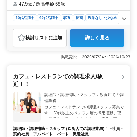
47.9歳 / 最高年齢 68歳
50代活躍中
60代活躍中
駅近
長期
残業なし・少なめ
女性歓迎
正社員
契約社員
派遣社員
調理師・調理補助・スタッフ
検討リスト
に追加
詳しく見る
おすすめポイント
＜駅チカで通勤便利＞ この職場は横浜駅から徒歩圏内
に位置しており、通勤が非常に便利です。駅チカの職場
掲載期間 2026/07/24〜2026/10/23
なので、天候に左右されず通勤できますし、交通費も実
費支給されるため、経済的にも助かります。 ＜幅広
い年代が活躍中＞ この職場では中高年のベテラン料理
カフェ・レストランでの調理求人/駅
人が活躍しています。豊富な経験を持つ方々と一緒に働
近！！
くことで、知識や技術の共有ができますし、年齢に関わ
らず活躍できる環境が整っています。 ＜安定した収
調理師・調理補助・スタッフ / 飲食店での調
入と充実の福利厚生＞ 年収350万円〜600万円と安定し
理業務
た収入が見込め、賞与も年2回支給されます。福利厚生も
充実しており、雇用・労災・健康・厚生年金が完備され
カフェ・レストランでの調理スタッフ募集で
ているため、安心して働くことができます。
す！ 50代以上のベテラン層の採用活動、現
在積極的に行っております。 ＊業務内容＊
・調理 ・盛り付け ・仕込み ・食器洗浄 ・
調理師・調理補助・スタッフ (飲食店での調理業務) / 正社員・
厨房業務 ・店内清掃 ・調理補助 ・その他
契約社員・アルバイト・パート・派遣社員