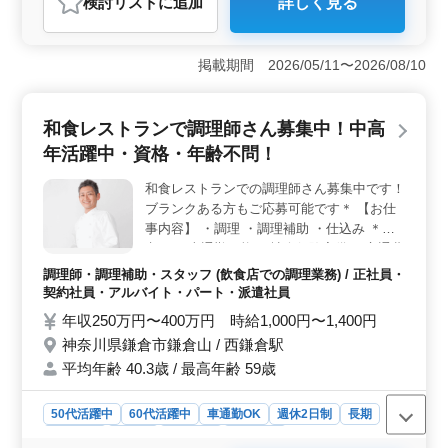
検討リスト
に追加
詳しく見る
おすすめポイント
＜資格・年齢不問＞ この求人は、資格や年齢を問わ
ず、幅広い層の応募を受け付けています。中高年の方々
掲載期間 2026/05/11〜2026/08/10
も歓迎で、経験を生かした働き方が可能です。 ＜良
好な立地＞ 神奈川県鎌倉市での勤務。 車通勤OKで、
アクセスしやすい立地条件で、通勤の利便性も◎。
和食レストランで調理師さん募集中！中高
＜安定した労働条件＞ 正社員からパートまで多岐にわ
年活躍中・資格・年齢不問！
たる雇用形態があります。週休2日制で休日もしっかり確
保されており、長期的に安定して働ける環境が整ってい
和食レストランでの調理師さん募集中です！
ます。
ブランクある方もご応募可能です＊ 【お仕
事内容】 ・調理 ・調理補助 ・仕込み ＊備
考＊ ・車通勤可能 ・社会保険完備 ・交通費
実費支給 まずはお問い合わせください！
調理師・調理補助・スタッフ (飲食店での調理業務) / 正社員・
契約社員・アルバイト・パート・派遣社員
年収250万円〜400万円 時給1,000円〜1,400円
神奈川県鎌倉市鎌倉山 / 西鎌倉駅
平均年齢 40.3歳 / 最高年齢 59歳
50代活躍中
60代活躍中
車通勤OK
週休2日制
長期
女性歓迎
正社員
契約社員
派遣社員