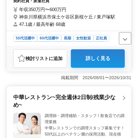
契約社員・派遣社員
ランクがある方も安心して応募して下さい。
年収350万円〜600万円
現在50歳以上のベテラン料理人も活躍中。
神奈川県横浜市保土ケ谷区新桜ケ丘 / 東戸塚駅
今までの経験を活かして、厨房で活躍してみ
ませんか？
47.1歳 / 最高年齢 68歳
50代活躍中
60代活躍中
長期
女性歓迎
正社員
契約社員
派遣社員
調理師・調理補助・スタッフ
おすすめポイント
検討リスト
に追加
詳しく見る
＜賞与ありで収入安定＞ この求人は年2回の賞与制度が
あり、最大70万円の支給があります。安定した収入を得
られるため、長期的に安心して働けます。賞与があるこ
掲載期間 2026/08/01〜2026/10/31
とで、生活の安定や将来の計画も立てやすくなり、経済
的な安心感が得られる点が魅力です。 ＜和食の技術
を活かせる＞ 和食の調理に特化したポジションで、そ
中華レストラン~完全週休2日制/残業少な
ばや揚げ物、刺身など多岐にわたる調理業務に携わるこ
とができます。経験を活かしてスキルを発揮できる環境
め~
です。また、業務内容はしっかりと指導があるため、ブ
ランクがある方でも安心して働けます。技術を磨きなが
調理師・調理補助・スタッフ / 飲食店での調
ら成長できる機会が豊富です。 ＜働きやすい環境
理業務
＞ 水曜日と第3木曜日が休日で、週5〜6日勤務です。休
中華レストランでの調理スタッフ募集です！
憩時間も150分あり、月平均残業時間は20時間と無理のな
50代以上のベテラン層の採用活動、現在積