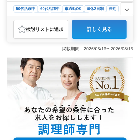
50代活躍中
60代活躍中
車通勤OK
週休2日制
長期
女性歓迎
正社員
契約社員
派遣社員
アルバイト・パート
調理師・調理補助・スタッフ
検討リスト
に追加
詳しく見る
おすすめポイント
＜経験活かす＞ この求人では、3年以上の調理経験を持
つ方を求めております。50代、60代の方が活躍中であ
掲載期間 2026/05/16〜2026/08/15
り、経験を生かしながら後進の育成にも関わることがで
きます。 ＜柔軟な勤務体系＞ 勤務時間は10:30～
21:30で、週3～6日の間でシフト制を採用しています。こ
れにより、ライフスタイルに合わせた勤務が可能で、
個々のニーズに合わせた働き方を選択できます。また、
車通勤が可能であり、通勤の利便性も高いです。 ＜
福利厚生と安定した環境＞ 社会保険完備に加えて、福
利厚生面も充実しております。 働きやすい勤務環境で
す。