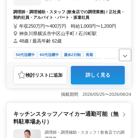
い働き方ができます。これにより、プライベートの時間
極的に行っております。 ＊求人内容＊ ・調
も確保しやすく、ワークライフバランスを重視する方に
理 ・盛り付け ・仕込み ・食器洗浄 ・厨房
調理師・調理補助・スタッフ (飲食店での調理業務) / 正社員・
適しています。仕事と家庭の両立が可能な環境が整って
業務 ・店内清掃 ・調理補助 ＊備考＊ ・週
契約社員・アルバイト・パート・派遣社員
います。
休2日制 ・社会保険完備 ・勤務時間応相談
年収250万円〜400万円 時給1,000円〜1,200円
・50代、60代の採用実績あり 今まで培って
神奈川県横浜市中区山手町 / 石川町駅
きた経験を活かし、美味しい中華料理を若提
供しませんか？ ブランクのある方もご応募
48歳 / 最高年齢 62歳
可能です！ まずお気軽にお問い合わせくだ
さい。
50代活躍中
60代活躍中
週休2日制
長期
残業なし・少なめ
女性歓迎
正社員
契約社員
派遣社員
アルバイト・パート
調理師・調理補助・スタッフ
検討リスト
に追加
詳しく見る
おすすめポイント
＜週休2日制＞ 中華レストランでの調理スタッフ募集！
週休2日制で、残業も少なめです。ワークライフバランス
掲載期間 2026/05/25〜2026/08/24
を重視し、ゆとりのある勤務が可能です。 ＜ベテラ
ン層活躍中＞ 50代以上、60代の方も活躍中！経験を活
かし、美味しい中華料理を提供しませんか？ブランクの
キッチンスタッフ／マイカー通勤可能（無
ある方も歓迎。ベテランスタッフと共に活躍できま
料駐車場あり）
す。 ＜多彩な業務内容と福利厚生＞ 調理、盛り付
け、仕込み、食器洗浄、厨房業務、店内清掃、調理補助
調理師・調理補助・スタッフ / 飲食店での調
など多彩な業務があります。社会保険完備で安心。勤務