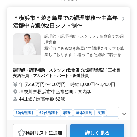
収350万円〜600万円で安定した収入が得られ、経験豊富
な方にとってやりがいのあるポジションです。 ＜フ
レキシブルなシフト制＞ シフト制で働きやすい勤務時
＊横浜市＊焼き鳥屋での調理業務〜中高年
間が選べるため、自分のライフスタイルに合わせて働け
ます。実働7.5時間程度で、14時〜2時の間で調整可能で
活躍中☆週休2日シフト制〜
す。勤務日数や時間も応相談で、柔軟に対応できる環境
が整っています。 ＜充実した福利厚生と通勤の利便
調理師・調理補助・スタッフ / 飲食店での調
性＞ 雇用保険、労災保険、健康保険、厚生年金が完備
理業務
されており、安心して長期間働けます。関内駅からのア
横浜市にある焼き鳥屋にて調理スタッフを募
クセスが良好で、通勤手当も実費支給されるため、通勤
集しております！ 培ってきた経験で若手を
コストの負担が軽減されます。シフト制のため、休日も
一緒に育てていきませんか？ ＊業務内容＊
シフトに合わせて調整が可能です。
・調理 ・盛り付け ・仕込み ・食器洗浄 ・
調理師・調理補助・スタッフ (飲食店での調理業務) / 正社員・
厨房業務 ＊ポイント＊ ・週休2日シフト制
契約社員・アルバイト・パート・派遣社員
・社会保険完備 ・勤務時間応相談 ・駅チカ
年収250万円〜400万円 時給1,000円〜1,400円
＼まずはお気軽にお問い合わせください／
神奈川県横浜市中区常盤町 / 関内駅
44.1歳 / 最高年齢 62歳
50代活躍中
60代活躍中
駅近
週休2日制
長期
残業なし・少なめ
女性歓迎
正社員
契約社員
派遣社員
アルバイト・パート
調理師・調理補助・スタッフ
検討リスト
に追加
詳しく見る
おすすめポイント