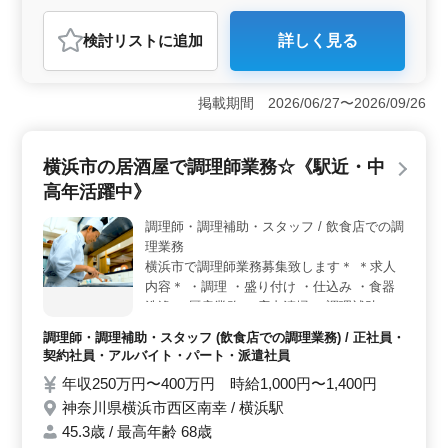
調理師・調理補助・スタッフ
検討リスト
に追加
詳しく見る
おすすめポイント
＜経験者募集＞ 調理経験3年以上の方を対象としてお
り、経験を活かして即戦力として活躍できます。 ＜
掲載期間 2026/06/27〜2026/09/26
働きやすい環境＞ 4週8休制で休日が確保されており、
社会保険完備で安心して長期で勤務可能。勤務時間の相
談も可能で、マイカー通勤もOKです。 ＜幅広い年齢
横浜市の居酒屋で調理師業務☆《駅近・中
層が活躍中＞ 50代、60代の採用実績ありで、年齢を問
高年活躍中》
わず活躍できる環境です。シニア世代のスタッフも働い
ており、経験やスキルを生かせる職場です。
調理師・調理補助・スタッフ / 飲食店での調
理業務
横浜市で調理師業務募集致します＊ ＊求人
内容＊ ・調理 ・盛り付け ・仕込み ・食器
洗浄 ・厨房業務 ・店内清掃 ・調理補助 備
考 ・週休2日制 ・社会保険完備 ・勤務時間
調理師・調理補助・スタッフ (飲食店での調理業務) / 正社員・
応相談 ・50代、60代の採用実績あり まずお
契約社員・アルバイト・パート・派遣社員
気軽にお問い合わせください！
年収250万円〜400万円 時給1,000円〜1,400円
神奈川県横浜市西区南幸 / 横浜駅
45.3歳 / 最高年齢 68歳