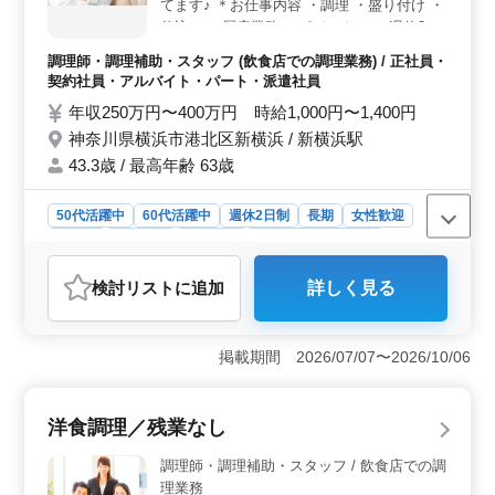
てます♪ ＊お仕事内容 ・調理 ・盛り付け ・
仕込み ・厨房業務 ＊ポイント！ ・週休2日
制 ・社会保険完備 ・50代、60代の採用実績
調理師・調理補助・スタッフ (飲食店での調理業務) / 正社員・
あり 皆様からのご応募お待ちしておりま
契約社員・アルバイト・パート・派遣社員
す！
年収250万円〜400万円 時給1,000円〜1,400円
神奈川県横浜市港北区新横浜 / 新横浜駅
43.3歳 / 最高年齢 63歳
50代活躍中
60代活躍中
週休2日制
長期
女性歓迎
正社員
契約社員
派遣社員
アルバイト・パート
調理師・調理補助・スタッフ
検討リスト
に追加
詳しく見る
おすすめポイント
＜中華料理の調理スタッフ募集＞ 横浜市の中華レスト
ランで調理師さんを募集中！ベテランから若手まで幅広
掲載期間 2026/07/07〜2026/10/06
い世代が活躍しています。 ＜業務内容＞ 調理、盛
り付け、仕込み、厨房業務など幅広い業務があります。
経験を活かして活躍してください。 ＜安定の休日制
洋食調理／残業なし
度＞ 週休2日制でプライベートも充実。仕事と生活のバ
ランスを取りやすい環境です。また、社会保険完備で安
調理師・調理補助・スタッフ / 飲食店での調
心して働けます。 50代、60代の方の採用実績もあり、
理業務