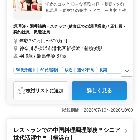
幅広い世代が働いています。
洋食のコック ◯主な業務内容 ・厨房での洋
食調理 ・原材料の発注 ・メニュー考案 ＊残
業なし ＊年間休日119日 ＊完全週休2日制
＊駅チカ ＊交通費支給 ＊賞与あり 充実した
調理師・調理補助・スタッフ (飲食店での調理業務) / 正社員・
待遇のもと、これまでのキャリアを活かせる
契約社員・派遣社員
仕事です！ 共にお店を盛り上げてくださる
年収350万円〜600万円
方、ぜひご応募ください！
神奈川県横浜市港北区新横浜 / 新横浜駅
44.6歳 / 最高年齢 67歳
50代活躍中
60代活躍中
駅近
週休2日制
長期
残業なし・少なめ
女性歓迎
男性歓迎
正社員
契約社員
派遣社員
調理師・調理補助・スタッフ
検討リスト
に追加
詳しく見る
おすすめポイント
＜経験を活かせる洋食調理業務＞ 厨房での洋食調理や
原材料の発注、メニュー考案まで担当します。これまで
掲載期間 2026/07/10〜2026/10/09
の調理経験を活かし、即戦力として活躍できます。
＜基本的に残業なし・年間休日119日で働きやすい＞ 残
業は基本的になく、勤務時間に収まる業務量です。完全
レストランでの中国料理調理業務＊シニア
週休2日制・年間休日119日で、十分な休みを取りながら
世代活躍中＊【横浜市】
プライベートとも両立しやすい環境です。 ＜駅徒歩