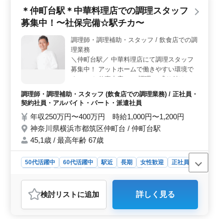
面でも安心して通勤できます。 ＜福利厚生充実＞
＊仲町台駅＊中華料理店での調理スタッフ
雇用、労災、健康、厚生の社会保険完備といった福利厚
募集中！〜社保完備☆駅チカ〜
生が整っています。安心して勤務できる職場環境です。
調理師・調理補助・スタッフ / 飲食店での調
理業務
＼仲町台駅／ 中華料理店にて調理スタッフ
募集中！ アットホームで働きやすい環境で
す！ ＊お仕事内容＊ ・調理 ・盛り付け ・
仕込み ・食器洗浄 ・厨房業務 ・店内清掃
調理師・調理補助・スタッフ (飲食店での調理業務) / 正社員・
・調理補助 ＊ポイント＊ ・社会保険完備 ・
契約社員・アルバイト・パート・派遣社員
勤務時間応相談 ・50代、60代の採用実績あ
年収250万円〜400万円 時給1,000円〜1,200円
り ・交通費支給 ・駅チカ 皆様のご応募お待
神奈川県横浜市都筑区仲町台 / 仲町台駅
ちしております！ ＼まずはお気軽にお問い
合わせください／
45,1歳 / 最高年齢 67歳
50代活躍中
60代活躍中
駅近
長期
女性歓迎
正社員
契約社員
派遣社員
アルバイト・パート
調理師・調理補助・スタッフ
検討リスト
に追加
詳しく見る
おすすめポイント
＜駅近の立地＞ 仲町台駅から近いため、通勤が非常に