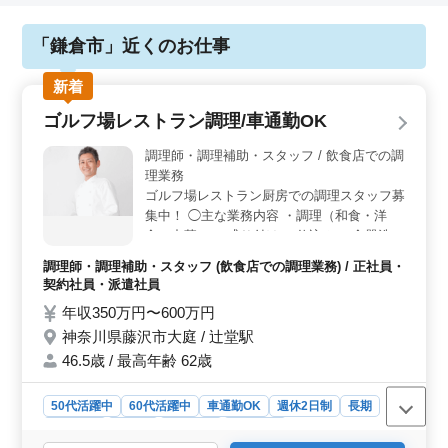
「鎌倉市」近くのお仕事
新着
ゴルフ場レストラン調理/車通勤OK
調理師・調理補助・スタッフ / 飲食店での調
理業務
ゴルフ場レストラン厨房での調理スタッフ募
集中！ ◯主な業務内容 ・調理（和食・洋
食・中華） ・盛り付け ・仕込み ・食器洗
浄、清掃 ・厨房業務 ・調理補助 マイカー通
調理師・調理補助・スタッフ (飲食店での調理業務) / 正社員・
勤OK。毎日の通勤ストレスも少なく済みま
契約社員・派遣社員
す。 ※車通勤OK ※ブランクOK ※無料駐車
年収350万円〜600万円
場あり ※50代、60代の採用実績あり ※制服
神奈川県藤沢市大庭 / 辻堂駅
貸与
46.5歳 / 最高年齢 62歳
50代活躍中
60代活躍中
車通勤OK
週休2日制
長期
女性歓迎
正社員
契約社員
派遣社員