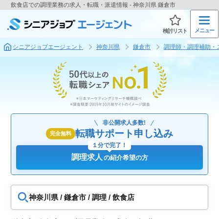
飲食店での調理業務の求人・転職・派遣情報 - 神奈川県 鎌倉市
メニュー
検討リスト
シニアジョブエージェント
神奈川県
鎌倉市
調理師・調理補助・
非公開求人多数!
転職サポート申し込み
完全無料
１分で完了！
調理求人
の紹介希望の方
神奈川県 / 鎌倉市 / 調理 / 飲食店