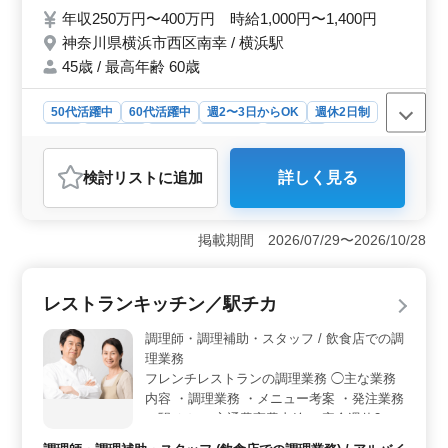
レジ対応有り ＊ポイント＊ ・週休2日制 ・
年収250万円〜400万円 時給1,000円〜1,400円
社会保険完備 ・勤務時間応相談 ・50代、60
神奈川県横浜市西区南幸 / 横浜駅
代の採用実績あり 今まで培ってきた経験を
若手に教えていきませんか？ 無資格の方で
45歳 / 最高年齢 60歳
も安心して働けます！まずお気軽にお問い合
わせください。
50代活躍中
60代活躍中
週2〜3日からOK
週休2日制
長期
女性歓迎
正社員
契約社員
派遣社員
アルバイト・パート
調理師・調理補助・スタッフ
検討リスト
に追加
詳しく見る
おすすめポイント
＜勤務環境＞ 横浜駅から近くアクセスが良好で、週休2
日制としっかり休める体制が整っています。社会保険完
掲載期間 2026/07/29〜2026/10/28
備で、安定した勤務が可能です。 ＜年齢層の幅広さ
＞ 50代、60代も積極的に採用しており、年齢を問わず
長期で活躍できる職場です。経験を生かして活躍できま
レストランキッチン／駅チカ
す。 ＜柔軟な働き方＞ 勤務時間は相談に応じて調
整することも可能で、パートタイムからフルタイムまで
調理師・調理補助・スタッフ / 飲食店での調
様々な雇用形態が選べます。ライフスタイルに合わせた
理業務
働き方が実現できます。
フレンチレストランの調理業務 ◯主な業務
内容 ・調理業務 ・メニュー考案 ・発注業務
＊駅チカ ＊交通費実費支給 ＊完全週休2日
制 これまでの調理経験を活かせるお仕事で