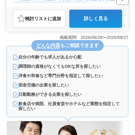
契約社員
派遣社員
アルバイト・パート
調理師・調理補助・スタッフ
検討リスト
に追加
詳しく見る
おすすめポイント
＜立地の利便性＞ 駅近でアクセスが良いため、通勤に
便利です。お店は海が近く、景色を楽しみながら仕事が
掲載期間 2026/06/28〜2026/09/27
できる環境です。 ＜雇用形態の多様性＞ 正社員、
どんな内容
もご相談できます
契約社員、アルバイト・パート、派遣社員と幅広い雇用
形態があるため、ライフスタイルに合わせた働き方が可
自分の年齢でも求人があるか心配
能です。 ＜サポート体制＞ ブランクがある方も歓
迎で、調理経験3年以上あれば応募可能です。社会保険完
調理師の資格がなくてもOKな所を探したい
備や4週8休のシフト制で、働きやすい環境が整っていま
す。
洋食や和食など専門分野を指定して探したい
宿舎完備の企業を探したい
日勤勤務ができる企業を探したい
飲食店や病院、社員食堂やホテルなど業態を指定して
探したい