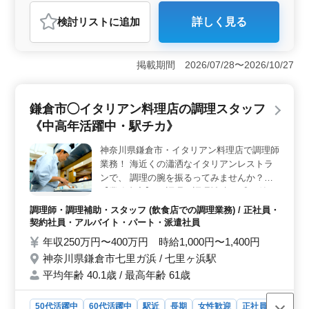
アルバイト・パート
調理師・調理補助・スタッフ
検討リスト
に追加
詳しく見る
おすすめポイント
＜中高年の活躍＞ 鎌倉市にあるこの和食レストランで
は、中高年層が活躍しています。 資格や年齢は不問
掲載期間 2026/07/28〜2026/10/27
で、調理経験3年以上ある方なら、ブランクがある方も歓
迎です。 ＜福利厚生の充実＞ 社会保険完備で、交
通費実費支給あり。車通勤も可能で、通勤も便利です。
鎌倉市◯イタリアン料理店の調理スタッフ
安定した職場で長期的に働くことができる環境が整って
《中高年活躍中・駅チカ》
います。 ＜勤務体系＞ 週休2日のシフト制で、時間
外勤務は月10〜20時間程度となっており、働きやすい環
神奈川県鎌倉市・イタリアン料理店で調理師
境が整っています。
業務！ 海近くの瀟洒なイタリアンレストラ
ンで、 調理の腕を振るってみませんか？
【業務内容】 ・調理、調理補助 ・盛り付け
・仕込み ・食器洗浄 ・厨房業務 ・その他店
調理師・調理補助・スタッフ (飲食店での調理業務) / 正社員・
舗の運営に関連する業務 など ＊社会保険完
契約社員・アルバイト・パート・派遣社員
備 ＊駅チカ ＊4週8休シフト制 培ってきたベ
年収250万円〜400万円 時給1,000円〜1,400円
テランのご経験でお店を支えていただける
神奈川県鎌倉市七里ガ浜 / 七里ヶ浜駅
方、募集します！ ブランクのある方もご応
平均年齢 40.1歳 / 最高年齢 61歳
募可能。 まずはお気軽にお問い合わせくだ
さい。
50代活躍中
60代活躍中
駅近
長期
女性歓迎
正社員