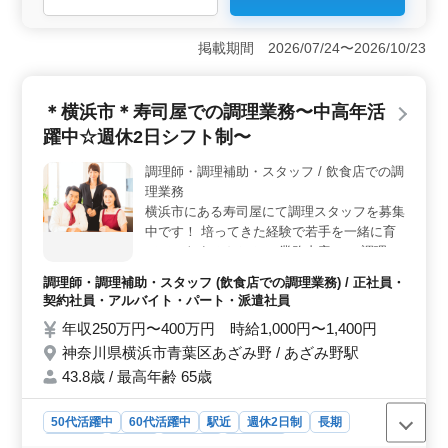
年齢に関係なく活躍できます。調理経験がある方を募集
し、ブランクがある方も歓迎されています。 ＜福利
掲載期間 2026/07/24〜2026/10/23
厚生充実＞ 週休2日制で休日もしっかり確保されていま
す。社会保険完備などの充実した福利厚生が魅力です。
勤務時間は応相談で、自分のライフスタイルにも合わせ
＊横浜市＊寿司屋での調理業務〜中高年活
られます。 ＜業務内容＞ 調理、盛り付け、仕込
み、食器洗浄、厨房業務、店内清掃、調理補助など、幅
躍中☆週休2日シフト制〜
広い業務をおまかせします。駅近で通勤が便利で、働き
やすいです。
調理師・調理補助・スタッフ / 飲食店での調
理業務
横浜市にある寿司屋にて調理スタッフを募集
中です！ 培ってきた経験で若手を一緒に育
てていきませんか？ ＊業務内容＊ ・調理 ・
盛り付け ・仕込み ・食器洗浄 ・厨房業務
調理師・調理補助・スタッフ (飲食店での調理業務) / 正社員・
＊ポイント＊ ・週休2日シフト制 ・社会保
契約社員・アルバイト・パート・派遣社員
険完備 ・勤務時間応相談 皆様のご応募お待
年収250万円〜400万円 時給1,000円〜1,400円
ちしております！ ＼まずはお気軽にお問い
神奈川県横浜市青葉区あざみ野 / あざみ野駅
合わせください／
43.8歳 / 最高年齢 65歳
50代活躍中
60代活躍中
駅近
週休2日制
長期
女性歓迎
正社員
契約社員
派遣社員