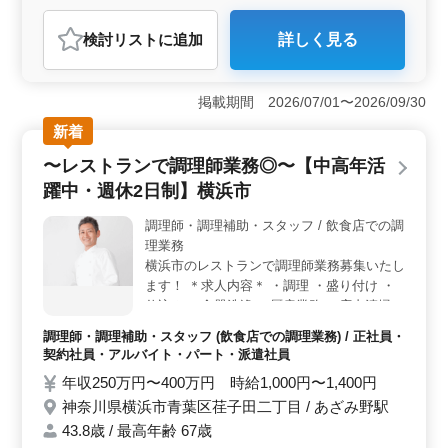
アルバイト・パート
調理師・調理補助・スタッフ
検討リスト
に追加
詳しく見る
おすすめポイント
＜キャリア活用＞ 横浜市のこの寿司屋では、調理経験3
年以上ある方を求めています。これまでに培ったスキル
掲載期間 2026/07/01〜2026/09/30
を活かせ、若手スタッフの育成にも関わることができま
新着
す。 ＜働きやすい環境＞ 週休2日のシフト制を採用
しており、勤務時間は応相談可能です。働きやすく長期
〜レストランで調理師業務◎〜【中高年活
で安定して働くことができる環境が整っています。
躍中・週休2日制】横浜市
＜アクセスと福利厚生＞ 最寄駅のあざみ野駅から近
く、通勤のしやすさが魅力です。雇用・労災・健康・厚
調理師・調理補助・スタッフ / 飲食店での調
生保険完備で、通勤手当も実費支給されます。福利厚生
理業務
面も充実しております。
横浜市のレストランで調理師業務募集いたし
ます！ ＊求人内容＊ ・調理 ・盛り付け ・
仕込み ・食器洗浄 ・厨房業務 ・店内清掃
・調理補助 備考 ・週休2日制 ・社会保険完
調理師・調理補助・スタッフ (飲食店での調理業務) / 正社員・
備 ・勤務時間応相談 ・50代、60代の採用実
契約社員・アルバイト・パート・派遣社員
績あり 今まで培ってきた経験を若手に教え
年収250万円〜400万円 時給1,000円〜1,400円
ていきませんか？ ご応募お待ちしておりま
神奈川県横浜市青葉区荏子田二丁目 / あざみ野駅
す☆
43.8歳 / 最高年齢 67歳