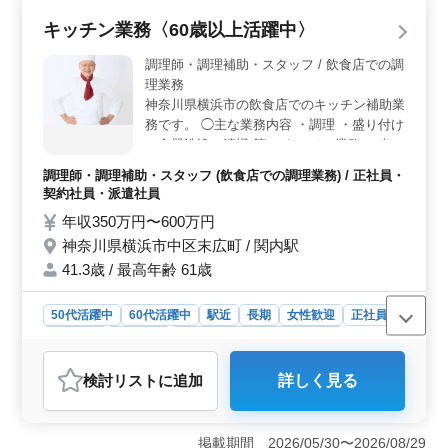
＞ 50代、60代の採用実績があり、年齢を問わず活躍で
キッチン業務〈60歳以上活躍中〉
きる職場環境が整っています。経験豊富なシニアの方に
とっても働きやすい勤務環境です。 ＜利便性の高い
調理師・調理補助・スタッフ / 飲食店での調
勤務地＞ 横浜市保土ケ谷区に位置し、最寄り駅からの
理業務
アクセスが良好です。通勤のしやすさは、勤務意欲を保
神奈川県横浜市の飲食店でのキッチン補助業
ち、日々のストレスを軽減することにもつながります。
務です。 ◯主な業務内容 ・調理 ・盛り付け
・食器洗浄、清掃 等 （キッチン業務） 当初
は各調理部署をリーダーと共にＯＪＴし、調
調理師・調理補助・スタッフ (飲食店での調理業務) / 正社員・
理部署へ配属となります。 60代の採用実績
契約社員・派遣社員
あります！ これまでの経験を活かして、厨
年収350万円〜600万円
房で活躍してみませんか？
神奈川県横浜市中区末広町 / 関内駅
41.3歳 / 最高年齢 61歳
50代活躍中
60代活躍中
駅近
長期
女性歓迎
正社員
契約社員
派遣社員
調理師・調理補助・スタッフ
おすすめポイント
検討リスト
に追加
詳しく見る
＜経験を活かせる職場＞ 60代の方も活躍中で、これま
での調理経験を活かせる職場です。キッチン業務に関す
るOJTがあり、安心して新たな職場に適応できます。年
掲載期間 2026/05/30〜2026/08/29