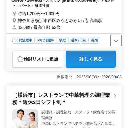
調理師・調理補助・スタッフ (飲食店での調理業務) / アルバイ
す！ おしゃれなフレンチレストランで活躍
ト・パート・派遣社員
してみませんか？
時給1,200円〜1,600円
神奈川県横浜市西区みなとみらい / 新高島駅
43.6歳 / 最高年齢 62歳
50代活躍中
60代活躍中
駅近
週休2日制
長期
残業なし・少なめ
女性歓迎
男性歓迎
派遣社員
アルバイト・パート
調理師・調理補助・スタッフ
検討リスト
に追加
詳しく見る
おすすめポイント
＜充実の休日＞ 完全週休2日制で残業なしのため、仕事
とプライベートを両立しやすい環境です。週3日から勤務
掲載期間 2026/06/09〜2026/09/08
日数も相談でき、無理なく長く続けられます。 ＜経
験を活かせる＞ フレンチレストランでの調理業務やメ
ニュー考案、発注業務を担当します。これまでの調理経
［横浜市］レストランで中華料理の調理業
験を活かし、料理の幅を広げながら活躍できます。
務＊週休2日シフト制＊
＜通勤＋待遇充実＞ 新高島駅から徒歩圏内で通勤しや
すく、交通費支給で通勤負担を抑えられる環境です。社
調理師・調理補助・スタッフ / 飲食店での調
会保険など福利厚生も整っており、安心して長く働ける
理業務
環境です。
中華レストランでベテラン調理師さん募集し