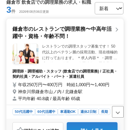
鎌倉市 飲食店での調理業務の求人・転職
3
件
2026年08月06日更新
鎌倉市のレストランで調理業務〜中高年活
躍中・資格・年齢不問！
レストランでの調理スタッフ募集です！ 50
代以上のベテラン層の採用活動、現在積極的
に行っております。 ＊求人内容＊ ・調理 ・
盛り付け ・仕込み ・食器洗浄 ・厨房業務
・店内清掃 ・調理補助 備考 ・社会保険完備
調理師・調理補助・スタッフ (飲食店での調理業務) / 正社員・
・勤務時間応相談 ・50代、60代の採用実績
契約社員・アルバイト・パート・派遣社員
あり まずお気軽にお問い合わせください。
年収250万円〜400万円 時給1,000円〜1,400円
神奈川県鎌倉市山ノ内 / 北鎌倉駅
平均年齢 40.8歳 / 最高年齢 65歳
50代活躍中
60代活躍中
車通勤OK
週休2日制
長期
女性歓迎
正社員
契約社員
派遣社員
アルバイト・パート
調理師・調理補助・スタッフ