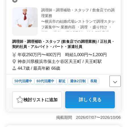
◎
また、マイカー通勤が可能で、無料駐車場も完備されて
調理師・調理補助・スタッフ / 飲食店での調
いますので、通勤の負担も軽減されます。 ＜充実し
理業務
た福利厚生＞ 年収は350万円〜600万円と、経験やスキ
ルに応じた高収入が期待できます。通勤手当や各種社会
〜横浜市の結婚式場レストランで調理スタッ
保険も完備されており、安定した生活を支える福利厚生
フ募集中〜 業務内容 ・調理 ・盛り付け ・
が充実しています。長期的に働ける安心の環境です。
仕込み 備考 ・週休2日制 ・社会保険完備 ・
50代、60代の採用実績あり ・駅近 ご応募お
調理師・調理補助・スタッフ (飲食店での調理業務) / 正社員・
待ちしております☆
契約社員・アルバイト・パート・派遣社員
年収250万円〜400万円 時給1,000円〜1,200円
神奈川県横浜市保土ケ谷区天王町 / 天王町駅
44.7歳 / 最高年齢 66歳
50代活躍中
60代活躍中
駅近
週休2日制
長期
女性歓迎
正社員
契約社員
派遣社員
アルバイト・パート
調理師・調理補助・スタッフ
検討リスト
に追加
詳しく見る
おすすめポイント
＜多様な雇用形態＞ この求人は正社員からパート、派
遣まで多様な雇用形態を提供しており、ライフスタイル
掲載期間 2026/07/07〜2026/10/06
に合わせた働き方が選択できます。長期での勤務を希望
する方にも適しています。 ＜幅広い年代が活躍中