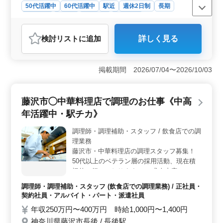
50代活躍中
60代活躍中
駅近
週休2日制
長期
女性歓迎
正社員
契約社員
派遣社員
アルバイト・パート
調理師・調理補助・スタッフ
検討リスト
に追加
詳しく見る
おすすめポイント
＜働きやすさ＞ 週休2日制で、勤務時間相談可能。駅近
で通勤ラクラク。 50代、60代も活躍中の働きやすい職
掲載期間 2026/07/04〜2026/10/03
場です。 ＜業務内容＞ 調理から食器洗浄、店内清
掃までおまかせします。幅広い業務で経験を活かせま
す。 ＜福利厚生＞ 社会保険完備で安心。福利厚生
藤沢市◯中華料理店で調理のお仕事《中高
面も充実しております。 長期で安心して働ける環境が
年活躍中・駅チカ》
整っています。
調理師・調理補助・スタッフ / 飲食店での調
理業務
藤沢市・中華料理店の調理スタッフ募集！
50代以上のベテラン層の採用活動、現在積
極的に行っております。 ＊求人内容＊ ・調
理 ・盛り付け ・仕込み ・食器洗浄 ・厨房
調理師・調理補助・スタッフ (飲食店での調理業務) / 正社員・
業務 ・店内清掃 ・調理補助 ＊マイカー通勤
契約社員・アルバイト・パート・派遣社員
OK ＊駅チカ ＊社会保険完備 ＊勤務時間応
年収250万円〜400万円 時給1,000円〜1,400円
相談 培ってきたご経験を活かし、 美味しい
神奈川県藤沢市長後 / 長後駅
中華料理やラーメンを作っていきませんか？