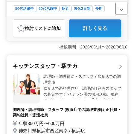
50代活躍中
60代活躍中
駅近
週休2日制
長期
女性歓迎
正社員
契約社員
派遣社員
アルバイト・パート
調理師・調理補助・スタッフ
検討リスト
に追加
詳しく見る
おすすめポイント
＜駅近の好立地＞ この店舗は横浜駅から近く、通勤に
便利な好立地にあります。 仕事終わりの買い物や食事
掲載期間 2026/05/11〜2026/08/10
にも困らない、働きやすい環境です。 ＜中高年が活
躍中＞ 50代、60代の採用実績があり、年齢を問わず活
躍できる職場です。経験を活かしたい中高年の方にも最
キッチンスタッフ・駅チカ
適な求人です。 ＜福利厚生と柔軟な勤務体系＞ 社
会保険完備で安心して長期勤務が可能です。また、勤務
調理師・調理補助・スタッフ / 飲食店での調
時間は応相談であり、週休2日制の勤務で、ワークライフ
理業務
バランスを保ちやすいです。
飲食店での料理作り、調理の仕込みスタッフ
の募集です！ ベテラン層の採用活動、現在
積極的に行っております。 ◯主な業務内容
・調理 ・盛り付け ・仕込み ・食器洗浄、清
調理師・調理補助・スタッフ (飲食店での調理業務) / 正社員・
掃 ・厨房業務 ・調理補助 現在50歳以上のベ
契約社員・派遣社員
テラン料理人も活躍中。 今までの経験を活
年収350万円〜600万円
かして、厨房で活躍してみませんか？
神奈川県横浜市西区南幸 / 横浜駅