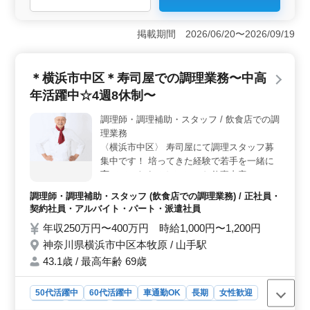
＜勤務環境＞ 週休2日シフト制で、働きやすく中高年の
方も活躍中の環境。調理経験3年以上を活かし、活躍でき
掲載期間 2026/06/20〜2026/09/19
ます。 ＜働きやすさ＞ 社会保険完備で安心。勤務
時間は相談可能で、駅チカで通勤も便利です。 ＜業
務内容＞ 調理、盛り付け、仕込みなどの業務を通じ
＊横浜市中区＊寿司屋での調理業務〜中高
て、培ってきた経験を活かすことができます。
年活躍中☆4週8休制〜
調理師・調理補助・スタッフ / 飲食店での調
理業務
〈横浜市中区〉 寿司屋にて調理スタッフ募
集中です！ 培ってきた経験で若手を一緒に
育てていきませんか？ ＊お仕事内容＊ ・調
理 ・盛り付け ・仕込み ・食器洗浄 ・厨房
調理師・調理補助・スタッフ (飲食店での調理業務) / 正社員・
業務 ・店内清掃 ・調理補助 ＊ポイント＊
契約社員・アルバイト・パート・派遣社員
・4週8休制 ・社会保険完備 ・勤務時間応相
年収250万円〜400万円 時給1,000円〜1,200円
談 ・50代、60代の採用実績あり ・マイカー
神奈川県横浜市中区本牧原 / 山手駅
通勤可能 ＼まずはお気軽にお問い合わせく
ださい／
43.1歳 / 最高年齢 69歳
50代活躍中
60代活躍中
車通勤OK
長期
女性歓迎
正社員
契約社員
派遣社員
アルバイト・パート