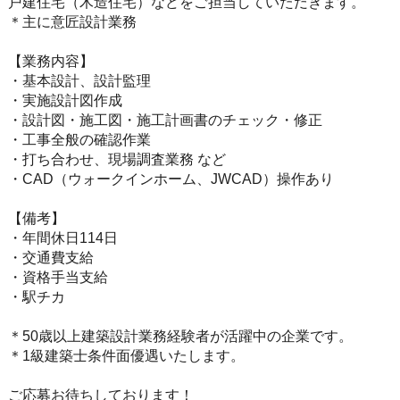
戸建住宅（木造住宅）などをご担当していただきます。
＊主に意匠設計業務
【業務内容】
・基本設計、設計監理
・実施設計図作成
・設計図・施工図・施工計画書のチェック・修正
・工事全般の確認作業
・打ち合わせ、現場調査業務 など
・CAD（ウォークインホーム、JWCAD）操作あり
【備考】
・年間休日114日
・交通費支給
・資格手当支給
・駅チカ
＊50歳以上建築設計業務経験者が活躍中の企業です。
＊1級建築士条件面優遇いたします。
ご応募お待ちしております！