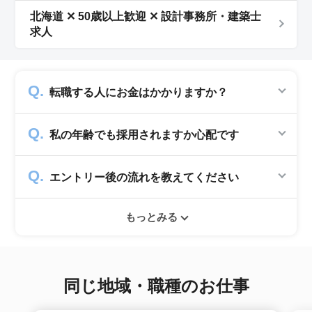
北海道 ✕ 50歳以上歓迎 ✕ 設計事務所・建築士
求人
転職する人にお金はかかりますか？
かかりません。求人企業から費用を頂いて運営
私の年齢でも採用されますか心配です
していますので、転職希望者の方からは費用は
一切発生致しません。
シニアジョブでは50歳以上の方を採用する企
エントリー後の流れを教えてください
業のみ掲載をしています。60代・70代以上の
就職実績も多数ありますので年齢に気負いせず
エントリー後はお電話にてキャリアアドバイザ
ぜひ紹介依頼へ進んでください。
もっとみる
ーとヒアリングのお時間を頂きます。その後希
望条件沿った求人をご案内させて頂きます。面
接調整や入社時の条件交渉など最後まで入社の
サポートをいたします。
同じ地域・職種のお仕事