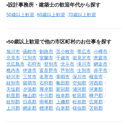
設計事務所・建築士の歓迎年代から探す
50歳以上歓迎
60歳以上歓迎
70歳以上歓迎
50歳以上歓迎で他の市区町村のお仕事を探す
旭川市
函館市
釧路市
苫小牧市
帯広市
小樽市
北見市
江別市
室蘭市
千歳市
岩見沢市
恵庭市
北広島市
石狩市
登別市
北斗市
滝川市
網走市
稚内市
伊達市
富良野市
芦別市
士別市
赤平市
砂川市
三笠市
名寄市
美唄市
深川市
根室市
紋別市
留萌市
石狩郡
亀田郡
空知郡
河西郡
天塩郡
夕張郡
厚岸郡
新冠郡
浦河郡
河東郡
斜里郡
檜山郡
中川郡
枝幸郡
虻田郡
樺戸郡
紋別郡
日高郡
雨竜郡
上磯郡
松前郡
広尾郡
上川郡
網走郡
標津郡
白老郡
様似郡
苫前郡