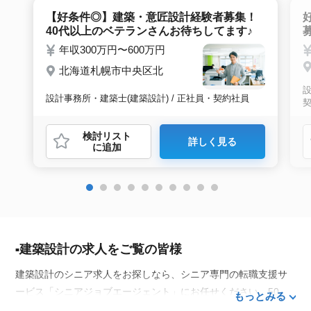
【好条件◎】建築・意匠設計経験者募集！
40代以上のベテランさんお待ちしてます♪
年収300万円〜600万円
北海道札幌市中央区北
設
設計事務所・建築士(建築設計) / 正社員・契約社員
検討リスト
詳しく見る
に追加
建築設計の求人をご覧の皆様
建築設計のシニア求人をお探しなら、シニア専門の転職支援サ
ービス「シニアジョブエージェント」にお任せください。50
もっとみる
代・60代はもちろん、70代以上の方の転職支援実績も豊富な私