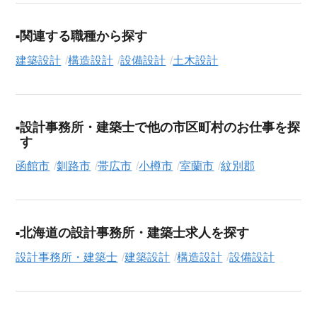
たちが、あなたの経験とスキルを活かせるお仕事探しを徹底的
にサポートします。この求人を含む
33,683
件（2026年8月6日現
関連する職種から探す
在）のシニア向け求人を保有しており、その多くが当サービス
建築設計
構造設計
設備設計
土木設計
だけの非公開求人です。
ご利用の流れ
気になる求人がございましたら、まずは「求人紹介を依頼す
設計事務所・建築士で他の市区町村のお仕事を探
る」ボタンからご登録ください。シニア専門のキャリアアドバ
す
イザーが、これまでのご経歴やご希望を丁寧にヒアリングし、
職務経歴書の作成から面接対策、企業との条件交渉まで、転職
函館市
釧路市
帯広市
小樽市
室蘭市
紋別郡
活動の全プロセスを無料でサポートいたします。
求人検索について
シニアジョブエージェントでは、豊富な求人情報の中から、あ
北海道の設計事務所・建築士求人を探す
なたの希望に合ったお仕事を簡単に見つけられます。雇用形態
設計事務所・建築士
建築設計
構造設計
設備設計
（
正社員
、
契約社員
、
アルバイト・パート
）や、勤務地、年
収・時給・日給、さらに
週休2日制
、
駅近
、
寮・社宅あり
といっ
たこだわり条件での絞り込み検索も可能です。