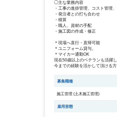
◯主な業務内容
・工事の進捗管理、コスト管理、
・発注者との打ち合わせ
・積算
・職人、資材の手配
・施工図の作成・修正
＊現場へ直行・直帰可能
＊ユニフォーム貸与。
＊マイカー通勤OK
現在50歳以上のベテランも活躍
今までの経験を活かして頂ける方
募集職種
施工管理
(
土木施工管理
)
雇用形態