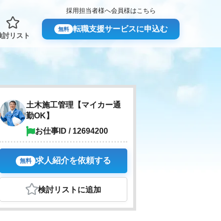
採用担当者様へ
会員様はこちら
転職支援サービスに申込む
無料
検討リスト
土木施工管理【マイカー通
勤OK】
お仕事ID / 12694200
求人紹介を依頼する
無料
検討リスト
に追加