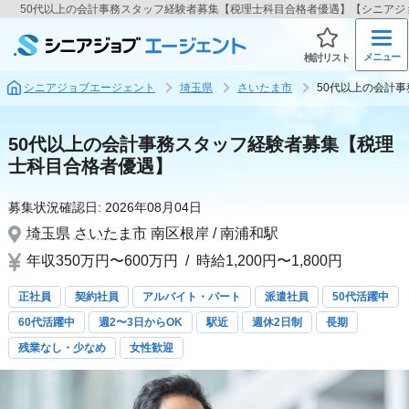
50代以上の会計事務スタッフ経験者募集【税理士科目合格者優遇】【シニアジ
メニュー
検討リスト
シニアジョブエージェント
埼玉県
さいたま市
50代以上の会計
50代以上の会計事務スタッフ経験者募集【税理
士科目合格者優遇】
募集状況確認日:
2026年08月04日
埼玉県
さいたま市
南区根岸 / 南浦和駅
年収350万円〜600万円
/
時給1,200円〜1,800円
正社員
契約社員
アルバイト・パート
派遣社員
50代活躍中
60代活躍中
週2〜3日からOK
駅近
週休2日制
長期
残業なし・少なめ
女性歓迎