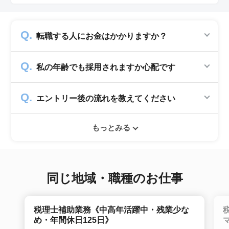
転職する人にお金はかかりますか？
かかりません。求人企業から費用を頂いて運営
私の年齢でも採用されますか心配です
していますので、転職希望者の方からは費用は
一切発生致しません。
シニアジョブでは50歳以上の方を採用する企
エントリー後の流れを教えてください
業のみ掲載をしています。60代・70代以上の
就職実績も多数ありますので年齢に気負いせず
エントリー後はお電話にてキャリアアドバイザ
ぜひ紹介依頼へ進んでください。
もっとみる
ーとヒアリングのお時間を頂きます。その後希
望条件沿った求人をご案内させて頂きます。面
接調整や入社時の条件交渉など最後まで入社の
サポートをいたします。
同じ地域・職種のお仕事
税理士補助業務《中高年活躍中・残業少な
め・年間休日125日》