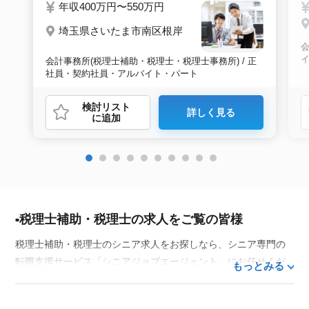
年収400万円〜550万円
埼玉県さいたま市南区根岸
会
会計事務所(税理士補助・税理士・税理士事務所) / 正
社員・契約社員・アルバイト・パート
検討リスト
詳しく見る
に追加
税理士補助・税理士の求人をご覧の皆様
税理士補助・税理士のシニア求人をお探しなら、シニア専門の
転職支援サービス「シニアジョブエージェント」にお任せくだ
もっとみる
さい。50代・60代はもちろん、70代以上の方の転職支援実績も
豊富な私たちが、あなたの経験とスキルを活かせるお仕事探し