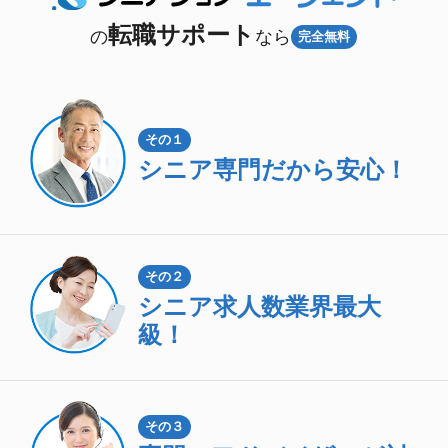
転職サポート
の
なら
完全無料
その１
シニア専門
だから安心！
その２
シニア求人数
業界最大
級！
その３