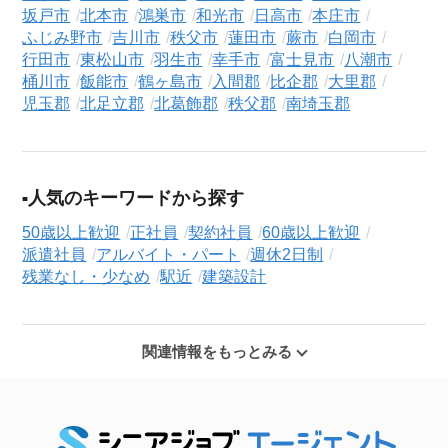
坂戸市
北本市
鴻巣市
和光市
日高市
本庄市
ふじみ野市
吉川市
秩父市
蓮田市
蕨市
白岡市
行田市
東松山市
羽生市
幸手市
富士見市
八潮市
桶川市
飯能市
鶴ヶ島市
入間郡
比企郡
大里郡
児玉郡
北足立郡
北葛飾郡
秩父郡
南埼玉郡
人気のキーワードから探す
50歳以上歓迎
正社員
契約社員
60歳以上歓迎
派遣社員
アルバイト・パート
週休2日制
残業なし・少なめ
駅近
建築設計
関連情報をもっとみる