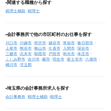
を徹底的にサポートします。この求人を含む
33,686
件（2026年
関連する職種から探す
8月8日現在）のシニア向け求人を保有しており、その多くが当
税理士補助
税理士
サービスだけの非公開求人です。
ご利用の流れ
気になる求人がございましたら、まずは「求人紹介を依頼す
会計事務所で他の市区町村のお仕事を探す
る」ボタンからご登録ください。シニア専門のキャリアアドバ
イザーが、これまでのご経歴やご希望を丁寧にヒアリングし、
川口市
川越市
所沢市
越谷市
草加市
春日部市
職務経歴書の作成から面接対策、企業との条件交渉まで、転職
上尾市
熊谷市
狭山市
久喜市
入間市
深谷市
活動の全プロセスを無料でサポートいたします。
三郷市
志木市
朝霞市
戸田市
和光市
本庄市
ふじみ野市
吉川市
蕨市
羽生市
富士見市
八潮市
求人検索について
桶川市
児玉郡
シニアジョブエージェントでは、豊富な求人情報の中から、あ
なたの希望に合ったお仕事を簡単に見つけられます。雇用形態
（
正社員
、
契約社員
、
アルバイト・パート
）や、勤務地、年
収・時給・日給、さらに
週休2日制
、
駅近
、
短期
といったこだわ
埼玉県の会計事務所求人を探す
り条件での絞り込み検索も可能です。
会計事務所
税理士補助
税理士
この税理士補助・税理士の求人にご興味をお持ちの方はもちろ
ん、「まずは相談から始めたい」という方も、ぜひお気軽に
転