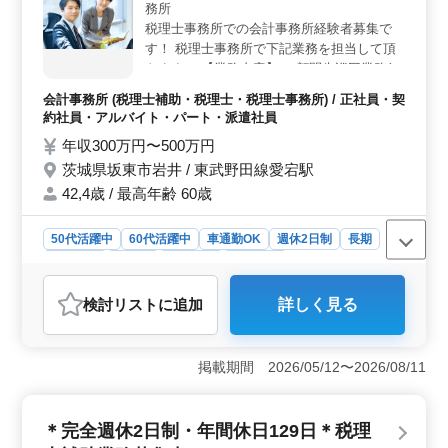
務所
税理士事務所での会計事務所経験者募集で
す！ 税理士事務所で下記業務を担当して頂
きます。 【業務内容】 ・顧問先巡回業務(税
務コンサルティング・自計化指導等) ・各種
会計事務所 (税理士補助・税理士・税理士事務所) / 正社員・契
申告書作成(法人税・消費税・所得税) ・給与
約社員・アルバイト・パート・派遣社員
計算 ・社会保険、労働保険関係業務 ・確定
年収300万円〜500万円
申告時期の対応(個人事業主や企業役員) ・年
茨城県坂東市岩井 / 東武野田線愛宕駅
末調整や法定調書の作成 ＊正社員及びアル
バイト・パートも募集！ ＊税理士資格取得
42,4歳 / 最高年齢 60歳
希望者も歓迎します！ ＊ベテランシニア層
も活躍してます！
50代活躍中
60代活躍中
車通勤OK
週休2日制
長期
女性歓迎
正社員
契約社員
派遣社員
アルバイト・パート
会計事務所
検討リスト
に追加
詳しく見る
おすすめポイント
＜経験豊富なベテランスタッフが活躍＞ 茨城県坂東市
岩井に位置する税理士事務所では、中高年の経験豊富な
掲載期間 2026/05/12〜2026/08/11
スタッフがチームを牽引しています。ここでは、長年の
経験を活かして、幅広い業務に携わることができま
す。 ＜多彩な業務内容＞ 税理士事務所での業務は
＊完全週休2日制・年間休日129日＊税理
多岐にわたります。顧問先の巡回業務から各種申告書の