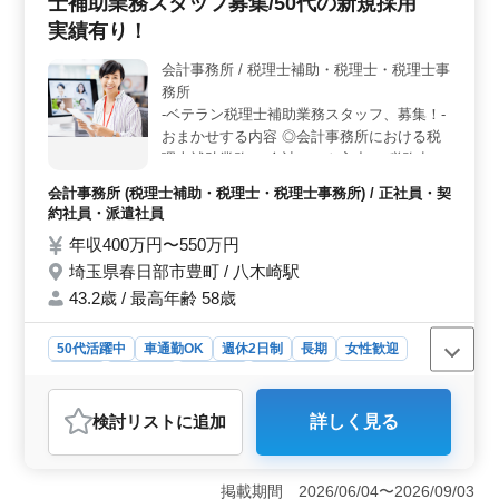
士補助業務スタッフ募集/50代の新規採用
充実した福利厚生と支援制度＞ 年間休日120日以上の完
全週休2日制に加え、賞与は年3回支給されます。雇用・
実績有り！
労災・健康・厚生の各種保険が完備されており、安定し
た福利厚生が整っています。さらに、資格取得を目指す
会計事務所 / 税理士補助・税理士・税理士事
方には支援制度があり、キャリアアップを図ることがで
務所
きます。 ＜働きやすい職場環境＞ 東大宮駅から通
-ベテラン税理士補助業務スタッフ、募集！-
勤可能で、マイカー通勤もOKです。残業がなく定時退社
おまかせする内容 ◎会計事務所における税
ができるため、ワークライフバランスを保ちやすい環境
理士補助業務 ＊会計ソフト入力 ＊税務申告
です。担当者が企業情報をしっかり引き継ぐため、スム
等作成 など おすすめポイント ＊会計ソフ
ーズに業務に慣れることができ、50代・60代のスタッフ
会計事務所 (税理士補助・税理士・税理士事務所) / 正社員・契
ト：TKC ＊年間休日120日 ＊日商簿記2級持
も活躍中で働きやすい職場です。
約社員・派遣社員
ってる方歓迎 ＊税理士科目合格者優遇 資格
年収400万円〜550万円
がなくても、経験を重視しておりますのでご
埼玉県春日部市豊町 / 八木崎駅
安心ください！ 皆さまからのご応募お待ち
しております＾＾！
43.2歳 / 最高年齢 58歳
50代活躍中
車通勤OK
週休2日制
長期
女性歓迎
正社員
契約社員
派遣社員
会計事務所
おすすめポイント
検討リスト
に追加
詳しく見る
＜税理士事務所の税理士補助業務スタッフ募集＞ 埼玉
県春日部市豊町にある税理士事務所では、税理士補助業
務スタッフを募集しています。会計事務所での経験を5年
掲載期間 2026/06/04〜2026/09/03