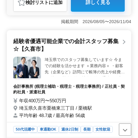
検討リスト
に追加
詳しく見る
おすすめポイント
＜充実した休暇制度＞ 働きやすさを重視し、年末年始
は連続9日間の長期休暇を設けています。これに加えて、
掲載期間 2026/08/05〜2026/11/04
夏期休暇や有給休暇など、メリハリを持った休暇制度が
整っています。仕事とプライベートのバランスを大切に
できます。 ＜働き方の柔軟性＞ 勤務時間相談が可
経験者優遇可能企業での会計スタッフ募集
能で、生活スタイルに合わせた働き方が実現できます。
☆【久喜市】
週2〜3日からの勤務もOKなので、家庭や趣味との両立が
しやすく、長く安心して働ける環境です。また、中高年
埼玉県でのスタッフ募集しています☆ 今ま
の方々が活躍しているため、年齢に関係なく長く働き続
での経験を活かせます ＋業務内容＋ ・顧客
けることができます。 ＜キャリアアップの機会＞
経験者向けの募集であり、会計事務所経験5年以上を求め
先（企業など）訪問にて帳簿の売上や経費な
ています。スキルや経験に応じて、相続・資産税業務や
ど確認 ・労務保険、社会保険の手続きや書
コンサルティング業務にも携わることが可能です。自己
類提出。 ・経営コンサルタント。 ・会計業
会計事務所 (税理士補助・税理士・税理士事務所) / 正社員・契
成長を目指す方にとって、大きなキャリアアップの機会
務。 ・税務業務 等。 ＋特徴＋ ・社会保険
約社員・派遣社員
があります。
完備 ・車通勤可能 クライアント様に寄り添
年収400万円〜550万円
った業務行っています☆ 皆様のご応募お待
埼玉県久喜市栗橋東三丁目 / 栗橋駅
ちしております
平均年齢 48.7歳 / 最高年齢 56歳
50代活躍中
車通勤OK
週休2日制
長期
女性歓迎
正社員
契約社員
派遣社員
会計事務所