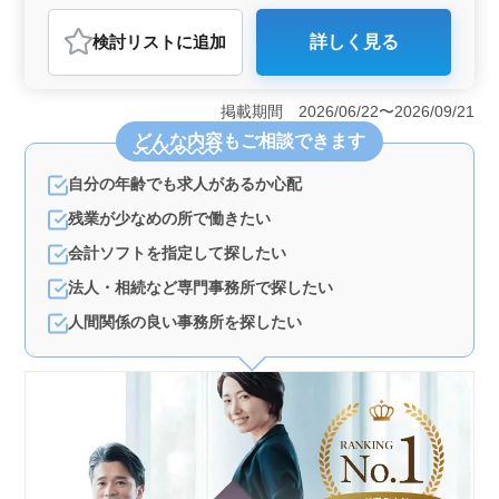
おすすめポイント
検討リスト
に追加
詳しく見る
＜経験者優遇の会計スタッフ募集＞ 埼玉県久喜市栗橋
東三丁目に位置する会計事務所では、経験豊富な方を対
象に会計スタッフを募集しています。これまでのキャリ
掲載期間 2026/06/22〜2026/09/21
アを活かし、幅広い業務に携わるチャンスです。 ＜
どんな内容
もご相談できます
業務内容＞ 顧客先での訪問による帳簿確認や労務保険
手続き、経営コンサルタント業務、税務業務など、多岐
自分の年齢でも求人があるか心配
にわたる業務を担当します。クライアントのニーズに合
わせたサービス提供が求められます。 ＜特徴＞ 社
残業が少なめの所で働きたい
会保険完備や車通勤可能な環境が整っています。クライ
アントとの信頼関係を築きながら、柔軟かつ効果的な業
会計ソフトを指定して探したい
務を展開しています。経験を活かし、事務所の一員とし
法人・相続など専門事務所で探したい
てビジネス成功に貢献しませんか？
人間関係の良い事務所を探したい