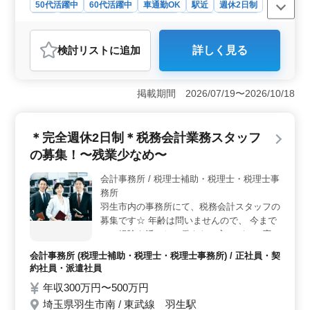
50代活躍中
60代活躍中
車通勤OK
駅近
週休2日制
長期
残業なし・少なめ
男性歓迎
正社員
契約社員
派遣社員
アルバイト・パート
会計事務所
検討リスト
に追加
詳しく見る
おすすめポイント
＜経験豊富な税理士補助者を求める会計事務所＞ 経験
豊富な税理士補助者を募集しています。チーム体制で業
掲載期間 2026/07/19〜2026/10/18
務を行い、ブランクのある方も安心して取り組める環境
です。中高年のベテラン経験者が活躍中で無料駐車場も
完備しています。 ＜安定した労働環境とキャリアの
＊完全週休2日制＊税務会計業務スタッフ
発展＞ 正社員・契約社員・アルバイト・派遣社員と、
の募集！〜残業少なめ〜
柔軟な雇用形態を取り入れています。年収300万円から
450万円という安定した報酬と、通勤手当の全額支給が魅
会計事務所 / 税理士補助・税理士・税理士事
力です。さらに福利厚生も充実しており、長期間安心し
務所
て働けます。 ＜条件面で優遇する税理士科目合格者
＞ 税理士科目合格者は条件面で優遇されます。経験と
羽生市内の事務所にて、税務会計スタッフの
スキルを活かし、さらなるキャリアの発展を目指せる環
募集です☆ 年齢は問いませんので、 今まで
境です。ご経験を活かし新しいステージを築いてみませ
のご経験を活かして働きたい方、ぜひご応募
んか。お問い合わせお待ちしております。
下さい♪ 〜業務内容〜 ○仕訳、記帳代行 ○決
会計事務所 (税理士補助・税理士・税理士事務所) / 正社員・契
算業務 ○年末調整、給与計算 ○申告書作成業
約社員・派遣社員
務 ○月次巡回監査 ○社会保険手続き関連 ○そ
年収300万円〜500万円
の他関連業務 〜特徴〜 ＊シニア層活躍中 ＊
埼玉県羽生市南 / 東武線 羽生駅
社会保険完備 ＊車通勤可能 ＊残業少なめ ＼