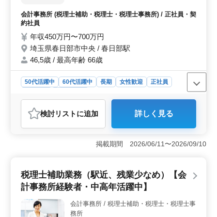
補助業務（主に伝票入力、整理、経理） ・
会計事務所 (税理士補助・税理士・税理士事務所) / 正社員・契
書類作成業務 ・書類の提出 ・クライアント
約社員
への書類回収業務 会計ソフトはＩＣＳ、弥
年収450万円〜700万円
生、財務応援を使用します。 その他ワー
埼玉県春日部市中央 / 春日部駅
ド、エクセルの使用もあります。 社用車使
用あり 現在50歳以上も活躍している企業で
46,5歳 / 最高年齢 66歳
す。 ぜひ今までの経験を活かして頂ける方
のご応募お待ちしております。
50代活躍中
60代活躍中
長期
女性歓迎
正社員
契約社員
会計事務所
おすすめポイント
検討リスト
に追加
詳しく見る
＜安定した高収入と豊富な福利厚生＞ 年収450万円〜
700万円の高収入が魅力です。賞与も支給され、安定した
収入が期待できます。雇用・労災・健康・厚生といった
掲載期間 2026/06/11〜2026/09/10
充実した福利厚生も整っており、安心して働くことがで
きます。 ＜柔軟な働き方と職場環境＞ 正社員およ
び契約社員としての雇用形態があり、50代・60代も活躍
税理士補助業務（駅近、残業少なめ）【会
中の職場です。週5日勤務で、土日祝日休み、年間休日
120日としっかりと休息を取ることができる環境です。就
計事務所経験者・中高年活躍中】
業時間も9:00～17:00で無理なく働けます。 ＜経験を
活かせる職務内容とサポート体制＞ 会計事務所での経
会計事務所 / 税理士補助・税理士・税理士事
験を活かして税理士補助業務に従事できます。会計ソフ
務所