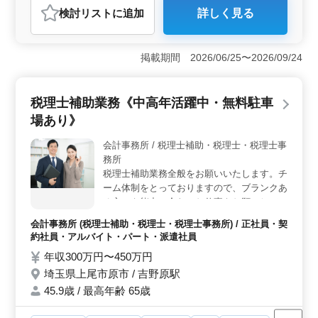
検討リスト
に追加
詳しく見る
おすすめポイント
＜経験者優遇・マイカー通勤可能＞ 埼玉県上尾市原市
に位置する会計事務所では、税理士業務の補助を経験豊
掲載期間 2026/06/25〜2026/09/24
富な方々からのご応募を歓迎しています。中高年の方々
が活躍できる環境で、マイカー通勤も可能です。経験者
や有資格者は条件面で優遇されるため、積極的な応募を
税理士補助業務《中高年活躍中・無料駐車
お待ちしています。 ＜やりがいのある業務内容＞
場あり》
税理士業務の補助業務を担当していただきます。記帳代
行や申告書の作成など、幅広い業務に携わることができ
会計事務所 / 税理士補助・税理士・税理士事
ます。また、顧問先の巡回監査や経理指導など、多彩な
務所
業務があります。経験者や有資格者は特に歓迎されま
す。 ＜充実した福利厚生＞ 年収400万円から550万
税理士補助業務全般をお願いいたします。チ
円という魅力的な報酬に加えて、通勤手当の支給や年2回
ーム体制をとっておりますので、ブランクあ
の賞与など、充実した福利厚生が整っています。さら
る方でも能力に合わせお仕事をお願いしてい
に、無料駐車場も完備されており、通勤も快適です。
きます。 ・税理士補助業務 ・伝票記帳 ・ク
会計事務所 (税理士補助・税理士・税理士事務所) / 正社員・契
ライアント巡回監査(経理事務の指導、各種
約社員・アルバイト・パート・派遣社員
税務相談) ・コンピュータ入力 ・クライアン
年収300万円〜450万円
トでの記帳業務及び総務関連業務 等 ＊50代
埼玉県上尾市原市 / 吉野原駅
のベテラン会計事務所経験者活躍中 ＊ブラ
ンクある方でも安心して業務に取り組める環
45.9歳 / 最高年齢 65歳
境 ＊税理士科目合格者条件面優遇