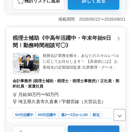
検討リスト
に追加
詳しく見る
おすすめポイント
《経験者歓迎の少人数事務所》 経験豊富な方々が在籍
し、少人数のアットホームな環境で業務に取り組んでい
掲載期間 2026/05/22〜2026/08/21
ます。長年の経験を活かし、チームで協力しながら業務
を進めることができます。自分の経験やスキルを活かし
て、柔軟かつ効率的に業務に取り組める環境です。
税理士補助《中高年活躍中・年末年始9日
《残業少なめでワークライフバランスを重視》 月10〜
間！勤務時間相談可◯》
20時間程度の残業で、プライベートな時間を充実させな
がら仕事に集中できます。定時で業務を終え、家族や趣
税務会計業務全般を、あなたのスキルレベル
味、健康管理など、自分の時間を大切にすることができ
に応じてお任せします！ 【具体的には】 お
ます。また、休日や有給休暇もしっかりと取得できるた
め、ワークライフバランスを実現できます。 《地域
客様先の定期巡回監査 伝票整理・データ入
に密着したサービスを提供》 地域の方々との信頼関係
力 決算関係書類の作成（補助） 経営分析資
を築きながら、地域の経済活動を支えています。地域社
料の作成 その他、中小企業の経営全般の支
会計事務所 (税理士補助・税理士・税理士事務所) / 正社員・契
会に貢献することに誇りを持ち、地域の中で成長し続け
援等 ＊中高年活躍中！ ＊経験者のみの募集
約社員・派遣社員
る事務所です。地域密着型のサービスを提供すること
になります！ ※あなたのスキルレベルに応
月給30万円〜50万円
で、お客様からの信頼を得ています。
じて、相続・資産税業務や、コンサルティン
埼玉県久喜市久喜東 / 宇都宮線（大宮以北）
グ業務にも携わることが可能です ※担当件
数については応相談ですが、月10件〜20件
程度を想定しています。
50代活躍中
60代活躍中
週2〜3日からOK
駅近
週休2日制
長期
残業なし・少なめ
女性歓迎
正社員
契約社員
派遣社員
会計事務所