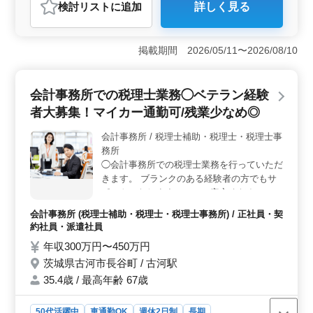
検討リスト
に追加
詳しく見る
テランスタッフ活躍中 ベテラン層の方のご
おすすめポイント
応募お待ちしてます。
＜経験者歓迎・有給休暇消化率高め＞ 会計事務所経験
者や資格保有者を募集しています。有給休暇消化率が高
掲載期間 2026/05/11〜2026/08/10
く、ベテランスタッフが中心に活躍している環境で
す。 ＜自由な働き方＞ 正社員・契約社員の両方の
雇用形態があり、車通勤も可能です。残業は少なめで、
会計事務所での税理士業務◯ベテラン経験
週休2日制で有給休暇も取りやすい柔軟な働き方ができま
者大募集！マイカー通勤可/残業少なめ◎
す。 ＜充実の福利厚生＞ 月給250,000円〜400,000
円に加えて、通勤手当や賞与が支給されます。退職金共
会計事務所 / 税理士補助・税理士・税理士事
済にも加入しており、安心して働ける環境が整っていま
務所
す。
◯会計事務所での税理士業務を行っていただ
きます。 ブランクのある経験者の方でもサ
ポートいたしますので、ご安心ください。
・顧問先巡回業務 ・法人及び個人の税務会
会計事務所 (税理士補助・税理士・税理士事務所) / 正社員・契
計業務 ・各種税務申告書類の作成 ・税務相
約社員・派遣社員
談対応 等 ※交通費の支給有り。 マイカーで
年収300万円〜450万円
の通勤可能、無料駐車場完備しております。
茨城県古河市長谷町 / 古河駅
40代、50代の方もご活躍されている職場で
す。 経験者の皆様、ご応募お待ちしており
35.4歳 / 最高年齢 67歳
ます。
50代活躍中
車通勤OK
週休2日制
長期