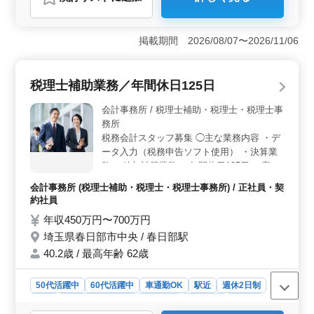
＜働きやすい環境＞ さいたま市北区奈良町にある会計
事務所での勤務です。宮原駅からのアクセスが良好で、
通勤が便利です。残業がなく、定時退社が可能なため、
掲載期間 2026/08/07〜2026/11/06
仕事とプライベートの両立がしやすい環境です。50代以
上のベテランスタッフが多く活躍しており、シニア世代
でも安心して働けます。 ＜豊富な業務内容＞ 主な
税理士補助業務／年間休日125日
業務は法人税、消費税、所得税の申告書作成、法定調書
の作成、年末調整、個人確定申告書の作成、顧問先の巡
会計事務所 / 税理士補助・税理士・税理士事
回業務などです。会計ソフトはエッサムを使用してお
務所
り、会計事務所での経験を存分に活かしていただける職
税務会計スタッフ募集 ◯主な業務内容 ・デ
場です。多岐にわたる業務内容でスキルアップを目指せ
ータ入力（税務申告ソフト使用） ・決算業
ます。 ＜フレキシブルな勤務形態＞ 時給1,400円〜
務 ・給与計算業務 ＊年間休日125日 ＊完全
2,200円と高時給で、週3〜5日、1日5時間程度の勤務が可
能です。週20時間未満の勤務も相談に応じて柔軟に対応
週休2日制（土日祝休み） ＊残業少なめ ＊
会計事務所 (税理士補助・税理士・税理士事務所) / 正社員・契
できます。土曜日、日曜日、祝日が休日で、有給休暇も
駅チカ ＊交通費実費支給（上限なし） ＊賞
約社員
取得可能です。福利厚生も充実しており、雇用保険、労
与あり 会計事務所での勤務経験を活かせる
年収450万円〜700万円
災保険、健康保険、厚生年金が完備されています。
職場です！ 当事務所で即戦力として活躍し
埼玉県春日部市中央 / 春日部駅
てみませんか？
40.2歳 / 最高年齢 62歳
50代活躍中
60代活躍中
車通勤OK
駅近
週休2日制
長期
残業なし・少なめ
女性歓迎
男性歓迎
正社員