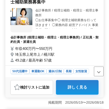
士補助業務募集中
作成、給与計算、社会保険や労働保険関連業務、さらに
は確定申告時期の対応まで、幅広い業務に携わることが
会計事務所 / 税理士補助・税理士・税理士事
できます。 ＜柔軟な雇用形態と働きやすい環境＞
務所
正社員、契約社員、アルバイト、パート、派遣社員とい
った様々な雇用形態を取り入れています。車通勤が可能
◯お仕事募集中◯ 税理士補助業務を行って
で、無料の駐車場も完備されており、通勤にもストレス
頂きます！ ◯業務内容 経営アドバイス 事業
を感じることなく、業務に集中できます。
承継に関するアドバイス 会計ソフトの導入
サポート 各種税務申告書類の作成及び税務
会計事務所 (税理士補助・税理士・税理士事務所) / 正社員・契
相談業務 相続対策～相続税申告業務 等 ◯備
約社員・派遣社員
考 完全週休2日制 車通勤可能 年間休日129
年収400万円〜550万円
日 ベテラン経験者歓迎 年齢ではなくベテラ
埼玉県上尾市上 / 桶川駅
ン経験者を求めてます！ 皆様のご応募お待
ちしております！
49.2歳 / 最高年齢 57歳
50代活躍中
車通勤OK
週休2日制
長期
女性歓迎
正社員
契約社員
派遣社員
会計事務所
おすすめポイント
検討リスト
に追加
詳しく見る
＜経験を活かせる専門業務＞ 経営アドバイスや事業承
継に関するアドバイス、税務申告書類の作成など、幅広
い税理士補助業務に携わる機会があります。特に経験豊
掲載期間 2026/05/19〜2026/08/18
富な方々が持つ知識やスキルが、お客様の経営課題に対