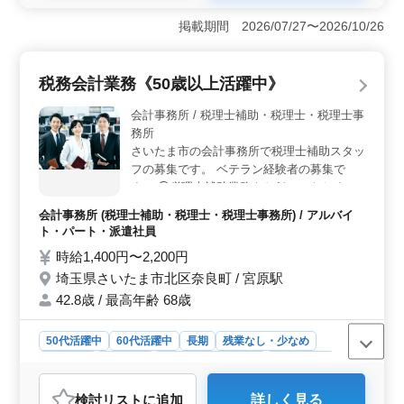
＜シニア層向けのポイント＞ 経験者に向けた税理士補
助をスタッフ募集しています。主に会計税務ソフトへの
掲載期間 2026/07/27〜2026/10/26
入力業務を担当します。週3日からの勤務で、経験者を歓
迎します。残業は少なく、中高年層が活躍していま
す。 ＜仕事内容＞ 主に会計ソフトへの入力業務が
税務会計業務《50歳以上活躍中》
メインです。仕訳の確認や確定申告の作成も担当しま
す。会計事務所での経験や会計ソフト入力経験者が求め
会計事務所 / 税理士補助・税理士・税理士事
られています。週3日程度の柔軟な働き方が可能で
務所
す。 ＜働きやすさ＞ 週3日からの勤務で、残業はほ
さいたま市の会計事務所で税理士補助スタッ
とんどありません。柔軟な就業時間で、長く働き続ける
フの募集です。 ベテラン経験者の募集で
中高年層に合った環境です。
す。 ◯税理士補助業務をお任せいたします
・申告書の作成（法人税、消費税、所得税）
会計事務所 (税理士補助・税理士・税理士事務所) / アルバイ
・法定調書の作成 ・年末調整 ・個人確定申
ト・パート・派遣社員
告書の作成 ・顧問先の巡回業務 ＊会計ソフ
時給1,400円〜2,200円
トはエッサムを使用します。 残業はなく定
埼玉県さいたま市北区奈良町 / 宮原駅
時退社が可能です。 ☆50代以上のベテラン
経験者・シニア世代活躍中の企業です。是非
42.8歳 / 最高年齢 68歳
ご応募下さい！
50代活躍中
60代活躍中
長期
残業なし・少なめ
女性歓迎
派遣社員
アルバイト・パート
会計事務所
おすすめポイント
検討リスト
に追加
詳しく見る