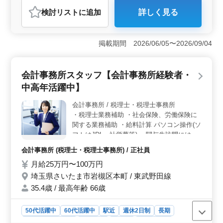
契約社員
会計事務所
検討リスト
に追加
詳しく見る
おすすめポイント
＜完全週休2日制・年間休日125日＞ 完全週休2日制（土
日祝休み）で年間休日125日と、しっかり休みを確保でき
掲載期間 2026/06/05〜2026/09/04
る環境です。残業も少なめのため、無理なく働きながら
税務会計業務に取り組めます。日々の時間を大切にしな
がら、長く働きやすい条件が整っています。 ＜決
会計事務所スタッフ【会計事務所経験者・
算・給与計算など税務会計の実務を担当＞ データ入力
中高年活躍中】
（税務申告ソフト使用）、決算業務、給与計算業務など
を担当します。これまで会計事務所で培ってきた知識や
会計事務所 / 税理士・税理士事務所
実務経験を発揮しながら、税務会計スタッフとして活躍
・税理士業務補助 ・社会保険、労働保険に
できます。 ＜通勤しやすい立地と安心の待遇＞ 春
日部駅から徒歩圏内で通いやすく、車通勤も可能なため
関する業務補助 ・給料計算 パソコン操作(ソ
通勤手段を選べます。賞与あり、交通費実費支給（上限
フトはJDL、社労夢等) ・関与先訪問には、
なし）、社会保険完備と待遇面も整っており、不安なく
社有車を使います。 ・業務遂行について
会計事務所 (税理士・税理士事務所) / 正社員
働ける環境です。
は、効率を重視します。 関与先に対して
月給25万円〜100万円
は、電話又は訪問し、わかりやすく説明する
ため、チームで総合的に対応するので、コミ
埼玉県さいたま市岩槻区本町 / 東武野田線
ュニケーション能力が高い方を希望します。
35.4歳 / 最高年齢 66歳
50代活躍中
60代活躍中
駅近
週休2日制
長期
残業なし・少なめ
男性歓迎
正社員
会計事務所