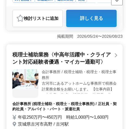
残業なし・少なめ
女性歓迎
正社員
契約社員
派遣社員
会計事務所
検討リスト
に追加
詳しく見る
おすすめポイント
＜ベテラン経験者大募集＞ 当事務所では、経験豊富な
税理士の方々を積極的に募集しています。ブランクがあ
掲載期間 2026/05/24〜2026/08/23
る方も安心してご応募ください。経験豊富な方々のご指
導やサポート体制が整っており、スムーズに業務に復帰
できる環境を整えています。 ＜マイカー通勤可・残
税理士補助業務〈中高年活躍中・クライア
業少なめ＞ マイカー通勤が可能であり、無料駐車場も
ント対応経験者優遇・マイカー通勤可〉
完備しています。また、当事務所では残業が少なく、ワ
ークライフバランスを大切にしています。プライベート
会計事務所 / 税理士補助・税理士・税理士事
の時間をしっかり確保しながら、業務に集中できる環境
務所
を提供しています。 ＜50代活躍中＞ 当事務所で
は、年齢に関係なく活躍できる環境を整えています。40
古河市にあるアットホームな事務所で税務会
代や50代の方々も多数在籍し、経験や知識を活かして活
計業務全般をお願いします。 【仕事内容】
躍しています。また、職場全体が和やかな雰囲気であ
・申告書の作成 ・記帳代行 ・決算書の作成
り、チームワークを大切にしています。経験を活かし
・巡回監査 ・税務に関係する仕事全般 ・経
会計事務所 (税理士補助・税理士・税理士事務所) / 正社員・契
て、新しい職場で更なる成長を目指しませんか。
営アドバイス ◯能力に合わせお仕事をお願
約社員・アルバイト・パート・派遣社員
いしていきますので、ブランクある方も歓迎
年収250万円〜450万円 時給1,000円〜1,600円
です。 ☆50代以上のベテラン経験者・シニ
茨城県古河市高野 / 古河駅
ア世代大歓迎の企業です。是非ご応募下さ