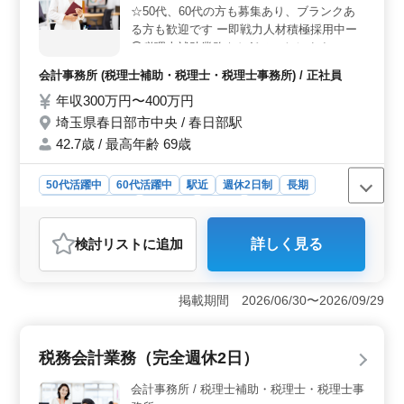
トやワード・エクセルの使用が求められ、社用車も利用
☆50代、60代の方も募集あり、ブランクあ
可能です。税理士の指示のもとで働けるため、サポート
る方も歓迎です ー即戦力人材積極採用中ー
体制も整っており安心です。
◯税理士補助業務をお任せいたします ・申
告書の作成（法人税、消費税、所得税） ・
会計事務所 (税理士補助・税理士・税理士事務所) / 正社員
法定調書の作成 ・年末調整 ・個人確定申告
年収300万円〜400万円
書の作成 ・顧問先の巡回業務 ※社会福祉法
人の担当経験者優遇いたします（ない方も募
埼玉県春日部市中央 / 春日部駅
集） 基本正社員での募集ではございます
42.7歳 / 最高年齢 69歳
が、場合によってはパートでの採用も対応可
能です
50代活躍中
60代活躍中
駅近
週休2日制
長期
残業なし・少なめ
男性歓迎
正社員
会計事務所
おすすめポイント
検討リスト
に追加
詳しく見る
＜即戦力として活躍できる環境＞ 経験豊富な方々が求
められる職場で、会計事務所経験者を募集しています。
即戦力として活躍できる環境が整っており、ブランクの
掲載期間 2026/06/30〜2026/09/29
ある方も歓迎されています。 ＜働きやすい労働環境
＞ 駅近でアクセスしやすい立地にあり、残業も少なめ
の週休2日制で長期的に働ける環境が整っています。ま
税務会計業務（完全週休2日）
た、パートタイムの勤務も柔軟に対応可能で、ライフス
タイルに合わせて働くことができます。 ＜中高年が
会計事務所 / 税理士補助・税理士・税理士事
活躍できる職場＞ 50代や60代の方も活躍できる職場で