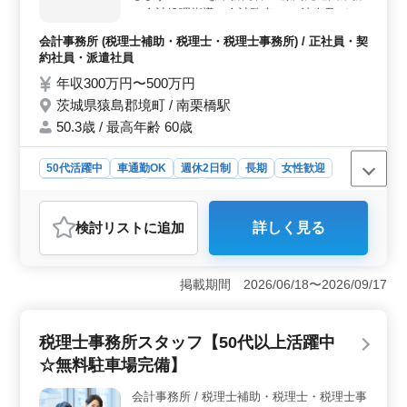
ランスを保ちながら活動できます。就業時間は8:45〜
（会計処理指導、会計監査） ・法人及び個
17:30で、休憩時間も60分間確保されています。この職場
人の税務会計業務 ・各種税務申告書類の作
会計事務所 (税理士補助・税理士・税理士事務所) / 正社員・契
では、実費支給の通勤手当や雇用・労災・健康・厚生な
成及び税務相談業務 ・会社設立、事業承継
約社員・派遣社員
どの福利厚生が提供されています。経験を活かして新し
等のサポート ・相続対策～相続税申告業務
い環境で働きたい方は、ぜひご応募ください。
年収300万円〜500万円
・経営アドバイス 備考 週休2日制 ソフト ：
茨城県猿島郡境町 / 南栗橋駅
PBSキュッシュレーダー 車通勤可能 現在50
歳以上も活躍している企業です。 ぜひ今ま
50.3歳 / 最高年齢 60歳
での経験を活かして頂ける方のご応募お待ち
しております◎
50代活躍中
車通勤OK
週休2日制
長期
女性歓迎
正社員
契約社員
派遣社員
会計事務所
おすすめポイント
検討リスト
に追加
詳しく見る
＜業務内容の＞ おまかせする税理士補助業務は幅広
く、経験を活かせます。顧問先巡回、税務申告書類の作
成から経営アドバイスまで、多彩な業務がありま
掲載期間 2026/06/18〜2026/09/17
す。 ＜安定した労働環境＞ 週休2日制で車通勤可
能。 また、50歳以上の方も活躍中で、長期的な勤務が
可能です。 ＜職場環境＞ 雇用・労災・健康・厚生
税理士事務所スタッフ【50代以上活躍中
の社会保険完備。 福利厚生も整っています。長期のキ
ャリア形成に適した職場です。
☆無料駐車場完備】
会計事務所 / 税理士補助・税理士・税理士事