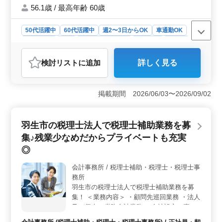
ご応募お待ちしております／
56.1歳 / 最高年齢 60歳
50代活躍中
60代活躍中
週2〜3日からOK
車通勤OK
週休2日制
長期
残業なし・少なめ
女性歓迎
正社員
契約社員
派遣社員
会計事務所
検討リスト
に追加
詳しく見る
おすすめポイント
＜好条件＞ 埼玉県羽生市での税務会計業務スタッフの
ポジションです。経験を活かした年収300万円〜500万円
掲載期間 2026/06/03〜2026/09/02
の魅力的な報酬と完全週休2日制での働き方が提供されま
す。残業も少なめでワークライフバランスを重視する方
にとって理想的な環境です。 ＜特徴＞ この募集で
羽生市の税理士法人で税理士補助業務を募
はシニア層が活躍しており、経験豊富な方々が多数在籍
集♪残業少なめだからプライベートも充実
しています。車通勤が可能であり、交通手段の選択肢が
広がります。さらに社会保険が完備されており、安心し
◎
て長期間働ける環境が整っています。 ＜経験重視
＞ 経験を重視した採用方針で会計事務所経験5年以上の
会計事務所 / 税理士補助・税理士・税理士事
方を対象にしています。経験豊富な方にとって新たな挑
務所
戦やキャリアアップの機会が広がる求人です。経験を活
羽生市の税理士法人で税理士補助業務を募
かし、新たなキャリアを築きたい方のご応募をお待ちし
集！ ＜業務内容＞ ・顧問先巡回業務 ・法人
ています。
及び個人の税務会計業務 ・会社設立、事業
承継等のサポート ・相続対策～相続税申告