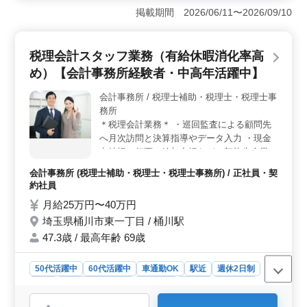
日数や就業時間の相談が可能で、それぞれのライフスタ
掲載期間 2026/06/11〜2026/09/10
イルに合わせた働き方をサポートします。古河駅からの
アクセスも良く、車通勤も可能です。 ＜幅広い業務
内容＞ 税理士事務所内での事務全般、経理データの入
税理会計スタッフ業務（有給休暇消化率高
力、年末調整や法定調書の作成、お客様との資料受け渡
しなど幅広い業務に携わることができます。過去の経験
め）【会計事務所経験者・中高年活躍中】
を活かし、多様なスキルを発揮できる場がありま
す。 ＜中高年層が活躍＞ 現在50代から60代の方々
会計事務所 / 税理士補助・税理士・税理士事
が多く活躍しています。年齢に関係なく、経験とスキル
務所
を発揮できる職場です。お客様との信頼関係を築き、責
＊税理会計業務＊ ・巡回監査による顧問先
任感を持って業務に取り組むことが求められます。皆様
へ月次訪問と決算指導やデータ入力 ・現金
のご応募をお待ちしています。
出納帳、伝票、給与台帳などの契約先企業か
ら渡される資料を基に 仕訳日記帳、月次試
会計事務所 (税理士補助・税理士・税理士事務所) / 正社員・契
算表、総勘定元帳、貸借対照表、損益計算書
約社員
などの会計帳簿書類作成 ・税務署、都道府
月給25万円〜40万円
県、市町村提出用の各種税務申告書類作成
埼玉県桶川市東一丁目 / 桶川駅
・決算への事前対策や会計処理、節税に関す
る指導や税務調査への立会い などを担当し
47.3歳 / 最高年齢 69歳
ていただきます。 会計事務所・税理士事務
所経験者、資格者の募集になります。 埼玉
50代活躍中
60代活躍中
車通勤OK
駅近
週休2日制
県内の中小企業への会計業務をメインに経営
長期
残業なし・少なめ
男性歓迎
正社員
契約社員
発展をサポートしている会社になります。
会計事務所
有給休暇も取りやすい環境です 50代60代ベ