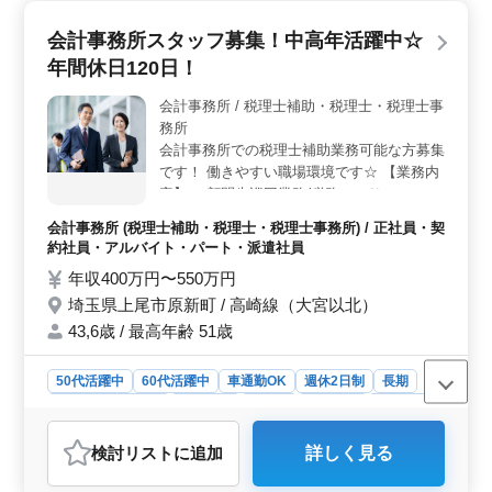
する的確なサポートとなるでしょう。 ＜働きやすさ
重視の環境＞ 完全週休2日制と年間休日129日のワーク
会計事務所スタッフ募集！中高年活躍中☆
ライフバランスが整った環境で、充実したプライベート
を楽しむことが可能です。さらに、車通勤が可能である
年間休日120日！
ため、通勤時間のストレスを軽減し、仕事と生活の両立
をスムーズに図ることができます。 ＜ベテラン経験
会計事務所 / 税理士補助・税理士・税理士事
者歓迎＞ 経験豊富な方々を歓迎し、彼らの貴重な経験
務所
を活かして会計事務所の業務に貢献していただける環境
会計事務所での税理士補助業務可能な方募集
です。ベテランの方々が持つ洞察力や解決能力は、チー
です！ 働きやすい職場環境です☆ 【業務内
ム全体の力を高め、お客様に最高水準のサービスを提供
容】 ・顧問先巡回業務(税務コンサルティン
するための重要な要素となります。
グ・自計化指導等) ・各種申告書作成(法人
会計事務所 (税理士補助・税理士・税理士事務所) / 正社員・契
税・消費税・所得税) ・給与計算 ・社会保
約社員・アルバイト・パート・派遣社員
険、労働保険関係業務 ・確定申告時期の対
年収400万円〜550万円
応(個人事業主や企業役員) ・年末調整や法定
埼玉県上尾市原新町 / 高崎線（大宮以北）
調書の作成 ＊正社員及びアルバイト・パー
トも募集！ ＊税理士資格取得希望者も歓迎
43,6歳 / 最高年齢 51歳
します！ ＊ベテランシニア層も活躍してま
す！
50代活躍中
60代活躍中
車通勤OK
週休2日制
長期
残業なし・少なめ
女性歓迎
正社員
契約社員
派遣社員
アルバイト・パート
会計事務所
検討リスト
に追加
詳しく見る
おすすめポイント