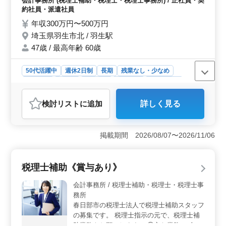
会計事務所 (税理士補助・税理士・税理士事務所) / 正社員・契
業務 等 ＜特徴＞ ・残業少なめ ・駅徒歩圏
約社員・派遣社員
内 ・社会保険完備 その他ご質問等ございま
年収300万円〜500万円
したら、お気軽にご相談ください◎ ご応募
埼玉県羽生市北 / 羽生駅
お待ちしております！
47歳 / 最高年齢 60歳
50代活躍中
週休2日制
長期
残業なし・少なめ
女性歓迎
正社員
契約社員
派遣社員
会計事務所
おすすめポイント
検討リスト
に追加
詳しく見る
＜働きやすさ＞ 当事務所は、平均年齢が47歳で経験が
豊富な同僚たちがいるアットホームな職場です。残業が
少なく、週休2日制なのでプライベートを充実させながら
掲載期間 2026/08/07〜2026/11/06
働くことができます。 ＜業務の多様性＞ 巡回業務
から相続対策、法人・個人の税務会計業務まで、多岐に
わたる業務に携わることができます。いままでの経験を
税理士補助《賞与あり》
活かし、税理士補助としてスキルアップする機会が豊富
にあります。 ＜給与と福利厚生＞ 給与は年収320
会計事務所 / 税理士補助・税理士・税理士事
万〜500万円程度です。通勤費実費支給、社会保険完備、
務所
事務所内禁煙等、福利厚生と健康対策が整備されている
春日部市の税理士法人で税理士補助スタッフ
ので安心して働くことができます。
の募集です。 税理士指示の元で、税理士補
助業務をお願いします。 ◯主な業務 ・会計