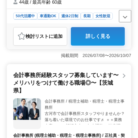
い。
44歳 / 最高年齢 60歳
50代活躍中
車通勤OK
週休2日制
長期
女性歓迎
正社員
契約社員
派遣社員
アルバイト・パート
会計事務所
検討リスト
に追加
詳しく見る
おすすめポイント
＜ベテラン活躍中・マイカー通勤可＞ アットホームな
古河市の事務所で、税理士補助業務をお願いします。申
掲載期間 2026/07/08〜2026/10/07
告書作成や記帳代行、経営アドバイスまで、幅広い業務
に携わります。中高年の方が多く活躍中で、経験者を歓
迎しています。 ＜クライアント対応経験者優遇＞
会計事務所経験スタッフ募集しています〜
クライアントのニーズに合わせたサービス提供が求めら
メリハリをつけて働ける職場◎〜【茨城
れる中、クライアント対応経験者を特に歓迎していま
す。5年以上の会計事務所経験があれば、能力に合わせた
県】
業務をお任せします。ブランクがある方も大歓迎で
す。 ＜魅力的な給与と手当＞ 年収260万円〜450万
会計事務所 / 税理士補助・税理士・税理士事
円、時給1,000円〜1,500円が提示されています。通勤手
務所
当は全額支給され、年3回の賞与も魅力で、安定感のある
古河市で会計事務所スタッフやりませんか？
労働条件が整っています。ご経験者の方のご応募をお待
落ち着いた環境でのお仕事です♬ ＋＋業務
ちしております。
内容＋＋ ・記帳入力 ・年末調整 ・法定調書
・決算書 ・税務申告作成 (法人税・消費税・
会計事務所 (税理士補助・税理士・税理士事務所) / 正社員・契