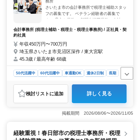
務所
あり、経験や知識を活かし、安心して働けます。中高年
さいたま市の会計事務所で税理士補助スタッ
層が多く在籍し、多様な経験を共有しながら業務に取り
フの募集です。 ベテラン経験者の募集で
組むことができます。
す。 ◯主な業務 ・顧問先巡回業務（会計処
理指導、会計監査） ・法人及び個人の税務
会計事務所 (税理士補助・税理士・税理士事務所) / 正社員・契
会計業務 ・各種税務申告書類の作成及び税
約社員
務相談業務 ・会社設立、事業承継等のサポ
年収450万円〜700万円
ート ・相続対策～相続税申告業務 ＊会計ソ
埼玉県さいたま市見沼区深作 / 東大宮駅
フトは主にＴＫＣ・ソリマチ・ＪＤＬを使用
しています。 担当者が企業情報をしっかり
45.3歳 / 最高年齢 68歳
引き継ぎますので、スムーズに業務慣れる事
が可能です。 ※年間休日120日以上 ※マイ
50代活躍中
60代活躍中
車通勤OK
週休2日制
長期
カー通勤可能（無料駐車場あり） ※資格取
残業なし・少なめ
女性歓迎
正社員
契約社員
得希望者への支援有り ぜひ今までの経験を
会計事務所
活かして頂ける方のご応募お待ちしておりま
検討リスト
に追加
詳しく見る
す。
おすすめポイント
＜経験を活かした働き方＞ この求人では、顧問先巡回
業務、法人及び個人の税務会計業務、各種税務申告書類
掲載期間 2026/08/06〜2026/11/05
の作成、税務相談業務、相続対策、会社設立や事業承継
サポートなど、多岐にわたる業務を担当します。会計ソ
フトは主にTKC、ソリマチ、JDLを使用しており、幅広い
経験重視！春日部市の税理士事務所・税理
業務経験を持つベテランの方に最適な職場です。 ＜