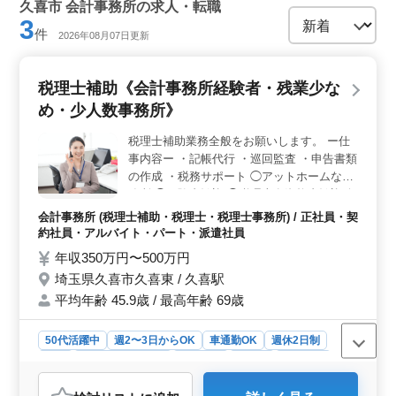
久喜市 会計事務所の求人・転職
3
件
2026年08月07日更新
税理士補助《会計事務所経験者・残業少な
め・少人数事務所》
税理士補助業務全般をお願いします。 ー仕
事内容ー ・記帳代行 ・巡回監査 ・申告書類
の作成 ・税務サポート ◯アットホームな事
務所 ◯経験者歓迎 ◯税理士有資格者歓迎致
します。
会計事務所 (税理士補助・税理士・税理士事務所) / 正社員・契
約社員・アルバイト・パート・派遣社員
年収350万円〜500万円
埼玉県久喜市久喜東 / 久喜駅
平均年齢 45.9歳 / 最高年齢 69歳
50代活躍中
週2〜3日からOK
車通勤OK
週休2日制
長期
残業なし・少なめ
女性歓迎
正社員
契約社員
派遣社員
アルバイト・パート
会計事務所