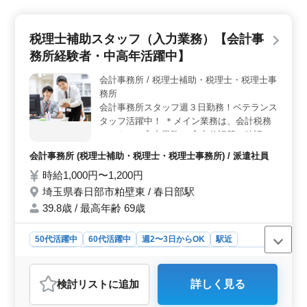
以上お持ちの方を求めていますが、資格は必要ありませ
ん。経験を重視しているため、ベテランの方も歓迎され
ます。 ＜業務内容＞ 会計事務所での税理士補助業
税理士補助スタッフ（入力業務）【会計事
務を担当します。具体的には、会計ソフトの入力や税務
申告の作成などの業務を行います。経験者であればスム
務所経験者・中高年活躍中】
ーズに業務に取り組むことができるでしょう。 ＜特
徴＞ 八木崎駅から近く、車通勤も可能です。また、年
会計事務所 / 税理士補助・税理士・税理士事
間休日が120日あり、働きやすい環境が整っているのも魅
務所
力です。日商簿記2級の資格をお持ちの方や、税理士科目
会計事務所スタッフ週３日勤務！ベテランス
合格者は優遇されます。
タッフ活躍中！ ＊メイン業務は、会計税務
ソフトへの入力業務 ＊入力仕訳等の確認作
業 ＊法人・個人確定申告の作成(経験者優遇)
会計事務所 (税理士補助・税理士・税理士事務所) / 派遣社員
＊源泉徴収簿及び支払調書の作成(経験者優
時給1,000円〜1,200円
遇) ※会計事務所又は会社での会計ソフト入
力経験者を希望します。 ※週3日程度働ける
埼玉県春日部市粕壁東 / 春日部駅
方
39.8歳 / 最高年齢 69歳
50代活躍中
60代活躍中
週2〜3日からOK
駅近
週休2日制
長期
残業なし・少なめ
男性歓迎
派遣社員
会計事務所
検討リスト
に追加
詳しく見る
おすすめポイント