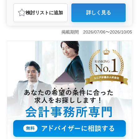
おすすめポイント
検討リスト
に追加
詳しく見る
＜勤務条件＞ 正社員として勤務する、埼玉県さいたま
市岩槻区の会計事務所の求人です。駅近で通勤が便利
で、週休2日制で残業も少なめとなっています。中高年の
掲載期間 2026/07/06〜2026/10/05
方々も活躍中です。 ＜必要な経験・資格＞ 税理士
資格者または税理士科目合格者であり、会計事務所での
経験がある方を求めています。また、コミュニケーショ
ン能力が高い方が望ましいです。 ＜やりがい＞ チ
ームで総合的に対応するため、コミュニケーション力や
チームワークが活かせる職場です。正社員として安定し
た環境で、会計業務に携わることができます。