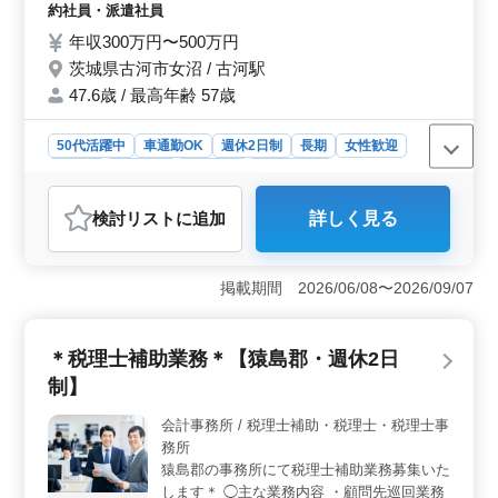
所得税等) 等 ＋＋特徴＋＋ ・車通勤可能 ・
約社員・派遣社員
年間休日121日 お仕事とプライベート区別つ
年収300万円〜500万円
けたい方オススメの職場です◎ 皆さん是非
茨城県古河市女沼 / 古河駅
ご応募ください♪♪
47.6歳 / 最高年齢 57歳
50代活躍中
車通勤OK
週休2日制
長期
女性歓迎
正社員
契約社員
派遣社員
会計事務所
おすすめポイント
検討リスト
に追加
詳しく見る
＜経験者歓迎の会計事務所でのお仕事＞ 茨城県古河市
に位置する会計事務所では、豊富な経験を持つスタッフ
を募集しています。5年以上の会計事務所での経験をお持
掲載期間 2026/06/08〜2026/09/07
ちの方を歓迎し、正社員、契約社員、または派遣社員の
雇用形態から選択できます。年収は300万円から500万円
となっており、車通勤が可能です。落ち着いた環境で働
＊税理士補助業務＊【猿島郡・週休2日
きたい方に最適な職場です。 ＜業務内容の概要＞
この職場では、記帳入力から年末調整、法定調書の作
制】
成、そして決算書や税務申告書の作成など、幅広い業務
に携わることができます。また、会計ソフトの使用経験
会計事務所 / 税理士補助・税理士・税理士事
がある方は歓迎されます。 ＜働きやすい環境を提供
務所
＞ 週休2日制で、土日祝が休日となっており、年間休日
猿島郡の事務所にて税理士補助業務募集いた
は121日あります。これにより、仕事とプライベートのバ
します＊ ◯主な業務内容 ・顧問先巡回業務