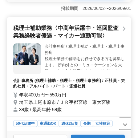
＜働きやすさ＞ 埼玉県上尾市原新町に位置する会計事
務所では、年間休日が120日と多く、週休2日制で残業も
掲載期間 2026/06/02〜2026/09/01
少なめです。中高年層が活躍する環境で、女性も歓迎さ
れています。車通勤も可能で、駐車場も完備されていま
す。 ＜キャリアチャンス＞ 経験5年以上の会計事務
税理士補助業務〈中高年活躍中・巡回監査
所経験者を募集し、税理士補助業務を担当します。ま
業務経験者優遇・マイカー通勤可能〉
た、税理士資格取得希望者も歓迎されています。ベテラ
ンシニア層が活躍しており、安定した収入とキャリアの
会計事務所 / 税理士補助・税理士・税理士事
発展が期待できます。給与は年収400万円〜550万円で、
務所
賞与も年2回支給されます。 ＜立地＆交通アクセス
＞ 高崎線（大宮以北）沿線に位置し、車通勤が可能で
税理士業務の補助をお任せできる方を募集し
す。通勤手当は全額支給され、交通費の負担を軽減しま
ます。 所内外とのコミュニケーションを大
す。これにより、通勤ストレスを最小限に抑え、快適な
切にできる方を歓迎します。 〈お任せする
職場環境での勤務が可能です。
仕事内容〉 ・記帳代行 ・決算書、申告書作
会計事務所 (税理士補助・税理士・税理士事務所) / 正社員・契
成の補助 ・来客対応、電話対応 ・顧問先の
約社員・アルバイト・パート・派遣社員
巡回監査、経理指導等 ・その他税理士補助
年収400万円〜550万円
業務 ◯マイカー通勤可能、無料駐車場ござ
埼玉県上尾市原市 / ＪＲ宇都宮線 東大宮駅
います ◯税理士有資格者、税理士試験科目
合格者の方は条件面で優遇します ☆50代以
39歳 / 最高年齢 59歳
上のベテラン世代も活躍中の企業です。今ま
での経験を活かしてお仕事をしていただけま
50代活躍中
車通勤OK
週休2日制
長期
女性歓迎
す☆
正社員
契約社員
派遣社員
アルバイト・パート
会計事務所