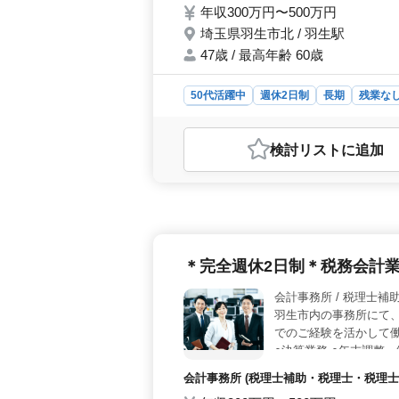
年収300万円〜500万円
埼玉県羽生市北 / 羽生駅
47歳 / 最高年齢 60歳
50代活躍中
週休2日制
長期
残業な
会計事務所
おすすめポイント
検討リスト
に追加
＜働きやすさ＞ 当事務所は、平均年
場です。残業が少なく、週休2日制な
す。 ＜業務の多様性＞ 巡回業務
たる業務に携わることができます。い
る機会が豊富にあります。 ＜給与と
勤費実費支給、社会保険完備、事務所
＊完全週休2日制＊税務会計
して働くことができます。
会計事務所 /
羽生市内の事務所にて、
でのご経験を活かして働
○決算業務 ○年末調整、
連 ○その他関連業務 〜
会計事務所 (税理士補助・税理士・税理士
少なめ ＼ご応募お待ち