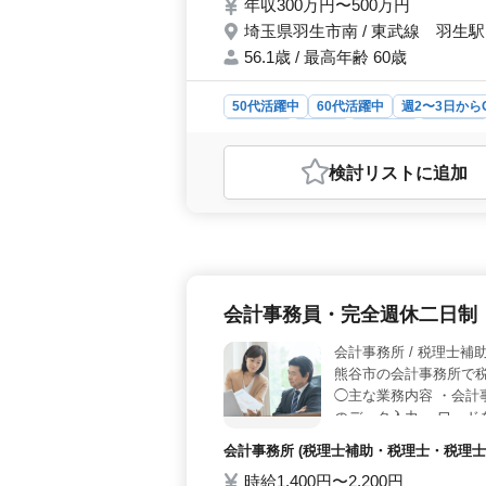
年収300万円〜500万円
埼玉県羽生市南 / 東武線 羽生駅
56.1歳 / 最高年齢 60歳
50代活躍中
60代活躍中
週2〜3日から
女性歓迎
正社員
契約社員
派遣社員
おすすめポイント
検討リスト
に追加
＜好条件＞ 埼玉県羽生市での税務会
300万円〜500万円の魅力的な報酬
ワークライフバランスを重視する方
ニア層が活躍しており、経験豊富な方
の選択肢が広がります。さらに社会保
います。 ＜経験重視＞ 経験を重視
会計事務員・完全週休二日制
ています。経験豊富な方にとって新た
活かし、新たなキャリアを築きたい方
会計事務所 /
熊谷市の会計事務所で
◯主な業務内容 ・会計
のデータ入力 ・ワード
ぜひ今までの経験を活
会計事務所 (税理士補助・税理士・税理士
時給1,400円〜2,200円