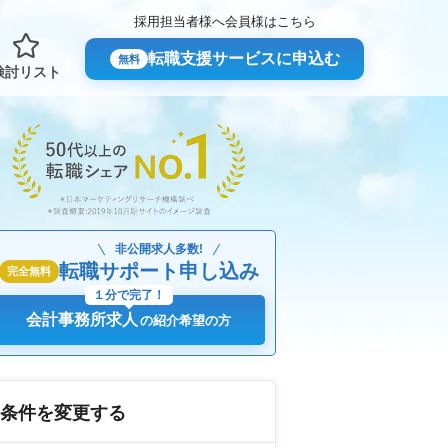
採用担当者様へ
会員様はこちら
転職支援サービスに申込む
無料
検討リスト
非公開求人多数!
転職サポート申し込み
完全無料
１分で完了！
会計事務所求人
の紹介希望の方
条件を変更する