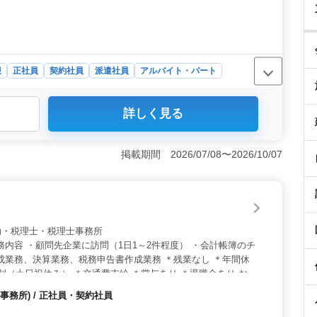
迎
正社員
契約社員
派遣社員
アルバイト・パート
詳しく見る
館林市の会計事務所で税理士補助業務をお願いします。申告
務に関わる幅広い業務に携われます。中高年層が活躍中
あります。年間休日130日で、ワークライフバランスを大
掲載期間 2026/07/08〜2026/10/07
ある方も歓迎＞ 能力に応じて業務をお願いするため、ブ
商簿記2級以上や普通自動車免許があれば、スムーズに業
あることが条件ですが、5年以上の経験があれば十分で
50万円〜450万円で年2回の賞与も魅力的です。モチベ
・労災・健康・厚生の充実した福利厚生も整っています。
 税理士補助・税理士・税理士事務所
ります。
務内容 ・顧問先企業に訪問（1日1～2件程度） ・会計帳簿のチ
成業務、決算業務、税務申告書作成業務 ＊残業なし ＊年間休
日制（土日祝休み） ＊交通費支給 ＊賞与あり ＊退職金あり お持
に活かせます！ 即戦力で活躍したい方、ぜひご応募ください！
務所) / 正社員・契約社員