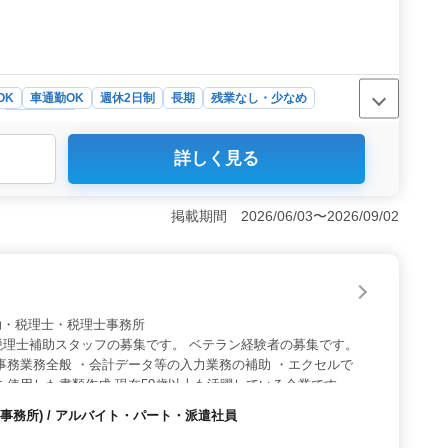
OK
車通勤OK
週休2日制
長期
残業なし・少なめ
会計事務所
詳しく見る
計業務スタッフのポジションです。経験を活かした年収
と完全週休2日制での働き方が提供されます。残業も少なめで
にとって理想的な環境です。 ＜特徴＞ この募集ではシ
掲載期間 2026/06/03〜2026/09/02
々が多数在籍しています。車通勤が可能であり、交通手段
険が完備されており、安心して長期間働ける環境が整って
した採用方針で会計事務所経験5年以上の方を対象にし
な挑戦やキャリアアップの機会が広がる求人です。経験を
のご応募をお待ちしています。
 税理士補助・税理士・税理士事務所
税理士補助スタッフの募集です。 ベテラン経験者の募集です。
事務業務全般 ・会計データ等の入力業務の補助 ・エクセルで
を使用した書類作成 現在50歳以上も活躍している企業です。
かして頂ける方のご応募お待ちしております。
事務所) / アルバイト・パート・派遣社員