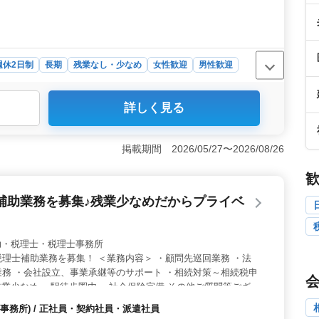
週休2日制
長期
残業なし・少なめ
女性歓迎
男性歓迎
詳しく見る
日制（土日祝休み）で、年間休日120日を確保しています。
い働き方を実現できます。 ＜会計事務所経験を活かせる
計帳簿のチェック、月次試算表作成、決算業務、税務申告
掲載期間 2026/05/27〜2026/08/26
事務所経験を活かして即戦力として活躍できます。 ＜待
給に加え、賞与や社会保険完備、退職金制度など福利厚生
心して長く働ける職場です。
補助業務を募集♪残業少なめだからプライベ
 税理士補助・税理士・税理士事務所
理士補助業務を募集！ ＜業務内容＞ ・顧問先巡回業務 ・法
務 ・会社設立、事業承継等のサポート ・相続対策～相続税申
・残業少なめ ・駅徒歩圏内 ・社会保険完備 その他ご質問等ござい
談ください◎ ご応募お待ちしております！
事務所) / 正社員・契約社員・派遣社員