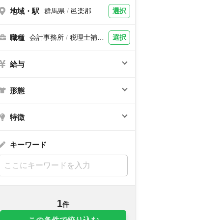
地域・駅
選択
群馬県
/
邑楽郡
職種
選択
会計事務所
/
税理士補
助、税理士
給与
形態
特徴
キーワード
1
件