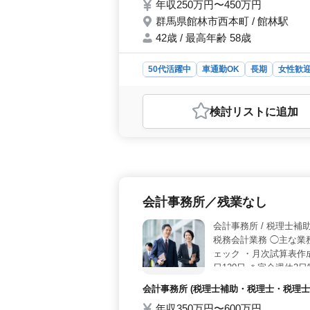
年収250万円〜450万円
群馬県館林市西本町 / 館林駅
42歳 / 最高年齢 58歳
50代活躍中
車通勤OK
長期
女性歓
会計事務所
おすすめポイント
検討リスト
に追加
＜中高年歓迎・年間休日130日＞ 
書の作成から経営アドバイスまで、税
で、能力に合わせた柔軟な業務委任が
切にできる環境です。 ＜ブランク
ランクのある方も歓迎しています。日
務に携われます。会計事務所経験者で
会計事務所／残業なし
す。 ＜魅力的な給与と手当＞ 年収2
ーションを保ちながら働けます。雇用
会計事務所 /
ご経験者の方のご応募をお待ちしてお
税務会計業務 ◯主な業
ェック ・月次試算表作
日120日 ＊完全週休2
ちの経験や資格を存分
会計事務所 (税理士補助・税理士・税理士事
年収350万円〜600万円