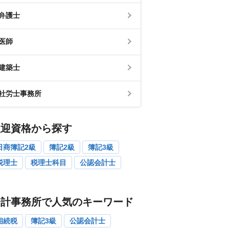
弁護士
医師
建築士
社労士事務所
歓迎資格から探す
日商簿記2級
簿記2級
簿記3級
税理士
税理士科目
公認会計士
会計事務所で人気のキーワード
相続税
簿記3級
公認会計士