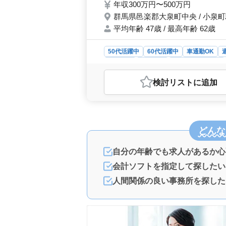
年収300万円〜500万円
群馬県邑楽郡大泉町中央 / 小泉
平均年齢 47歳 / 最高年齢 62歳
50代活躍中
60代活躍中
車通勤OK
契約社員
派遣社員
紹介予定派遣社員
おすすめポイント
検討リスト
に追加
＜経験者優遇の働きやすい環境＞ 群
助業務の募集です。主な業務は顧客先
整理などです。経験者は給与面で優
実の福利厚生と働きやすさ＞ 土日祝
どんな
環境が整っています。昇給や賞与もあ
通勤のストレスも軽減されます。 ＜
給与に加え、通勤手当も支給されます
自分の年齢でも求人があるか心
務所経験者は給与面での優遇がありま
会計ソフトを指定して探したい
とが可能です。
人間関係の良い事務所を探した