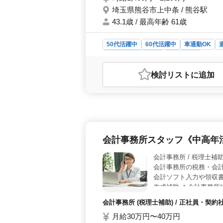
埼玉県熊谷市上中条 / 熊谷駅
43.1歳 / 最高年齢 61歳
50代活躍中
60代活躍中
車通勤OK
アルバイト・パート
会計事務所
おすすめポイント
検討リスト
に追加
＜柔軟な勤務体系＞ 週3日から勤務可能で、完全週休二日制や長期休暇が整備されているた
め、家庭やプライベートとの両立が可
ルできる環境が整っています。車通勤も可能
活かしやすい業務内容＞ 会計データ入力や書類作成といった基本的な業務から、幅広い会計事
務全般を担当できるため、経験を活か
が活躍している実績があり、年齢を問わず長く働ける
会計事務所スタッフ《中高年
＞ 社会保険完備で雇用・労災・健康・厚生年金に加入できるため、安心して働けます。時給
1,400円〜2,200円と高めの給与
会計事務所 / 税理士補
職場で、少人数ならではの協力的なチ
会計事務所の税務・会
会計ソフト入力や領収書
作成補助 ＊会計事務所
募下さい。
会計事務所 (税理士補助) / 正社員・契
月給30万円〜40万円