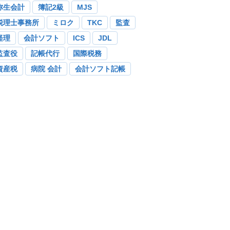
弥生会計
簿記2級
MJS
税理士事務所
ミロク
TKC
監査
経理
会計ソフト
ICS
JDL
監査役
記帳代行
国際税務
資産税
病院 会計
会計ソフト記帳