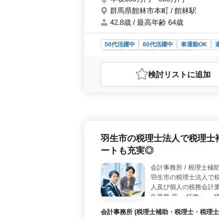
群馬県館林市本町 / 館林駅
42.8歳 / 最高年齢 64歳
50代活躍中
60代活躍中
車通勤OK
正社員
契約社員
会計事務所
おすすめポイント
検討リスト
に追加
＜働きやすい勤務環境＞ 完全週休2
基本的に残業なしのため、無理のな
業務内容＞ 顧問先企業への訪問や会
書作成業務などを担当します。会計
遇面も充実した職場環境＞ 交通費支
も整っています。安定した環境で、安
羽生市の税理士法人で税理士
ートも充実◎
会計事務所 /
羽生市の税理士法人で税
人及び個人の税務会計業
告業務 等 ＜特徴＞ 
ましたら、お気軽にご相
会計事務所 (税理士補助・税理士・税理士