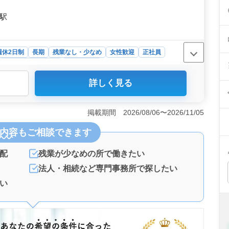
町駅
週休2日制
長期
残業なし・少なめ
女性歓迎
正社員
アルバイト・パート
会計事務所
詳しく見る
馬県邑楽郡大泉町中央に位置する会計事務所での税理士補
への訪問や月次巡回監査、受付、データ処理、会計、書類
遇され、中高年の方々も活躍の場を広げられます。 ＜充
掲載期間 2026/08/06〜2026/11/05
休みや年間休日120日と、プライベートも充実させられる
内容
もご相談できます
り、経験や実績を評価されます。マイカー通勤も可能で、
待遇の魅力＞ 年収300万円〜500万円という魅力的な
。賞与も年2回あり、安定した収入を得られます。会計事
配
残業が少なめの所で働きたい
すので、経験を活かして更なるキャリアアップを目指すこ
法人・相続など専門事務所で探したい
い