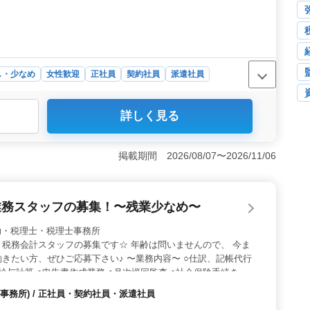
し・少なめ
女性歓迎
正社員
契約社員
派遣社員
詳しく見る
齢が47歳で経験が豊富な同僚たちがいるアットホームな職
のでプライベートを充実させながら働くことができま
から相続対策、法人・個人の税務会計業務まで、多岐にわ
掲載期間 2026/08/07〜2026/11/06
ままでの経験を活かし、税理士補助としてスキルアップす
福利厚生＞ 給与は年収320万〜500万円程度です。通
内禁煙等、福利厚生と健康対策が整備されているので安心
業務スタッフの募集！〜残業少なめ〜
 税理士補助・税理士・税理士事務所
税務会計スタッフの募集です☆ 年齢は問いませんので、 今ま
きたい方、ぜひご応募下さい♪ 〜業務内容〜 ○仕訳、記帳代行
給与計算 ○申告書作成業務 ○月次巡回監査 ○社会保険手続き関
特徴〜 ＊シニア層活躍中 ＊社会保険完備 ＊車通勤可能 ＊残業
事務所) / 正社員・契約社員・派遣社員
しております／