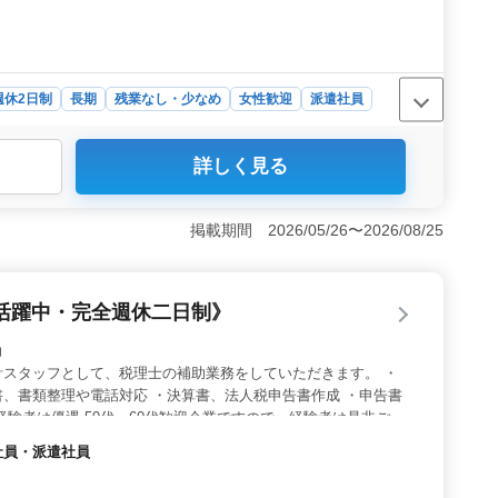
週休2日制
長期
残業なし・少なめ
女性歓迎
派遣社員
詳しく見る
能です。繁忙期でも残業がなく、働くペースをコントロー
で、通勤の利便性も高い職場です。 ＜スキルを
掲載期間 2026/05/26〜2026/08/25
しながらスキルを向上させることができます。中高年の方
職場です。 ＜安心して働ける福利厚生
活躍中・完全週休二日制》
設定で、収入面でも魅力的です。また、アットホームな雰囲気の
助
ーム環境が整っています。
計スタッフとして、税理士の補助業務をしていただきます。 ・
、書類整理や電話対応 ・決算書、法人税申告書作成 ・申告書
経験者は優遇 50代、60代歓迎企業ですので、経験者は是非ご応
約社員・派遣社員