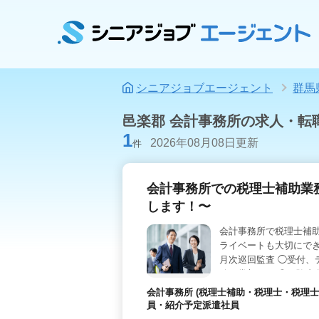
シニアジョブエージェント
群馬
邑楽郡 会計事務所の求人・転
1
2026年08月08日更新
件
会計事務所での税理士補助業
します！〜
会計事務所で税理士補助
ライベートも大切にでき
月次巡回監査 ◯受付、
給・賞与あり ◎経験者
与面において優遇致し
会計事務所 (税理士補助・税理士・税理士
ります！
員・紹介予定派遣社員