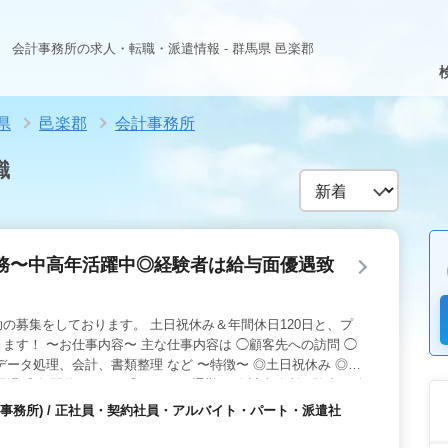
会計事務所の求人・転職・派遣情報 - 群馬県 邑楽郡
県
邑楽郡
会計事務所
職
務〜中高年活躍中◎経験者は給与面優遇致
の募集をしております。 土日祝休み＆年間休日120日と、プ
ます！ 〜お仕事内容〜 主な仕事内容は ◯顧客先への訪問 ◯
データ処理、会計、書類整理 など 〜特徴〜 ◎土日祝休み ◎昇
優遇 ◎年間休日120日 ◎マイカー通勤可 会計事務所経験者は給
ますので、ご相談ください☆ あなたからのご応募お待ちしてお
事務所) / 正社員・契約社員・アルバイト・パート・派遣社