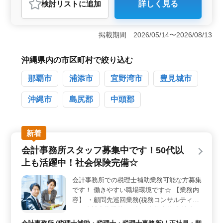
検討リスト
に追加
詳しく見る
おすすめポイント
＜働く環境＞ 当事務所はアットホームな雰囲気が特徴
で、中高年の方が活躍しています。職場は便利な駅近
掲載期間 2026/05/14〜2026/08/13
で、通勤も快適です。同僚とのコミュニケーションも活
発で、働きやすい環境が整っています。また、男女比率
もバランスよく、多様な価値観が尊重されていま
沖縄県内の市区町村で絞り込む
す。 ＜業務内容＞ 税理士補助業務を通じて、月次
那覇市
浦添市
宜野湾市
豊見城市
試算表や決算書、財務諸表などの作成を担当します。経
験豊富な方はもちろん、新たなチャレンジを求める方に
も最適な環境です。ベテランシニア層も積極的に活躍し
沖縄市
島尻郡
中頭郡
ており、お互いの経験や知識を活かしながら成長できま
す。 ＜福利厚生＞ 社会保険完備で安心して働けま
す。さらに、残業が少なめで、プライベートの充実も図
新着
れます。給与水準も魅力的で、働きがいを感じられる職
場環境となっています。
会計事務所スタッフ募集中です！50代以
上も活躍中！社会保険完備☆
会計事務所での税理士補助業務可能な方募集
です！ 働きやすい職場環境です☆ 【業務内
容】 ・顧問先巡回業務(税務コンサルティン
グ・自計化指導等) ・各種申告書作成(法人
税・消費税・所得税) ・給与計算 ・社会保