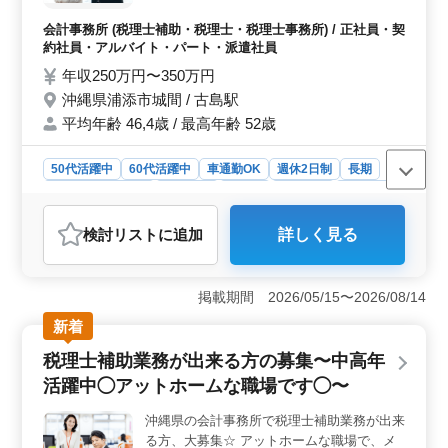
チャレンジにも積極的に取り組んでいます。穏やかな職
・年末調整 ・法定調書 ・各種申告書の作成
場環境で、安心して長く働ける環境が整っています。
＊正社員及びアルバイト・パートの募集！
会計事務所 (税理士補助・税理士・税理士事務所) / 正社員・契
＊ベテランシニア層も活躍してます！
約社員・アルバイト・パート・派遣社員
年収250万円〜350万円
沖縄県浦添市城間 / 古島駅
平均年齢 46,4歳 / 最高年齢 52歳
50代活躍中
60代活躍中
車通勤OK
週休2日制
長期
残業なし・少なめ
女性歓迎
正社員
契約社員
派遣社員
アルバイト・パート
会計事務所
検討リスト
に追加
詳しく見る
おすすめポイント
＜仕事内容＞ 税理士事務所において、税理士補助業務
を担当します。具体的には、月次試算表や決算書、財務
掲載期間 2026/05/15〜2026/08/14
諸表の作成、年末調整や法定調書、各種申告書の作成な
新着
どを行います。アットホームな環境で、スタッフ一同が
協力し合いながら業務を遂行します。 ＜応募要件
税理士補助業務が出来る方の募集〜中高年
＞ 会計事務所での経験が5年以上ある方を募集していま
活躍中◯アットホームな職場です◯〜
す。学歴や資格に関しては特に制限はありません。中高
年層の方々も積極的に活躍しており、ベテランスタッフ
沖縄県の会計事務所で税理士補助業務が出来
の経験や知識を生かせる環境です。 ＜給与と福利厚
る方、大募集☆ アットホームな職場で、メ
生＞ 年収は250万円から350万円で、通勤手当は全額支