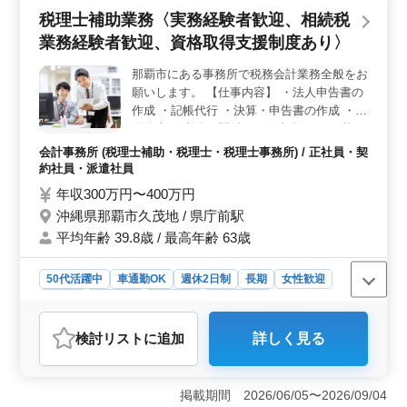
税理士補助業務〈実務経験者歓迎、相続税
業務経験者歓迎、資格取得支援制度あり〉
那覇市にある事務所で税務会計業務全般をお
願いします。 【仕事内容】 ・法人申告書の
作成 ・記帳代行 ・決算・申告書の作成 ・巡
回監査 ・税務に関係する仕事全般 ・経営ア
ドバイス ◯税理士資格保有者歓迎 ◯50歳の
会計事務所 (税理士補助・税理士・税理士事務所) / 正社員・契
経験者歓迎 ◯国際税務に挑戦したい方歓迎
約社員・派遣社員
年収300万円〜400万円
沖縄県那覇市久茂地 / 県庁前駅
平均年齢 39.8歳 / 最高年齢 63歳
50代活躍中
車通勤OK
週休2日制
長期
女性歓迎
正社員
契約社員
派遣社員
会計事務所
おすすめポイント
検討リスト
に追加
詳しく見る
＜経験豊富な税理士補助業務＞ 税務会計業務全般を担
当し、法人申告書の作成や記帳代行、決算・申告書の作
成、巡回監査、経営アドバイスなどに携わります。実務
掲載期間 2026/06/05〜2026/09/04
経験者や相続税業務経験者を歓迎し、資格取得支援も用