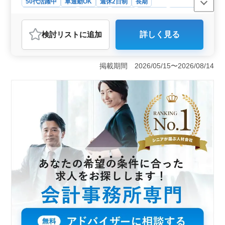
50代活躍中
車通勤OK
週休2日制
長期
残業なし・少なめ
女性歓迎
正社員
契約社員
派遣社員
アルバイト・パート
会計事務所
検討リスト
に追加
詳しく見る
おすすめポイント
＜仕事内容＞ 税理士事務所での税理士補助業務を担当
します。顧問先への巡回業務や各種申告書の作成、給与
掲載期間 2026/05/15〜2026/08/14
計算や社会保険・労働保険関連業務などを行います。年
末調整や法定調書の作成もお任せします。50代以上の
方々も活躍中で、働きやすい環境が整っています。
＜応募要件＞ 会計事務所での経験が5年以上ある方を歓
迎します。学歴に関しては短大以上の専門学校卒業以上
が求められます。ベテランの方々が活躍する中で、経験
を活かして成長できる環境です。 ＜給与と福利厚生
＞ 年収は280万円から380万円で、通勤手当が支給され
ます。賞与は年3回支給され、雇用・労災・健康・厚生な
どの福利厚生も整っています。週休2日制で年間休日は
115日と、メリハリのある働き方が可能です。