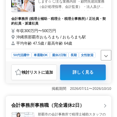
します☆ ◯主な業務内容 ・顧問先巡回業務
も整っており、安心して長く働ける環境です。
（会計処理指導、会計監査） ・法人及び個
人の税務会計業務 ・各種税務申告書類の作
成及び税務相談業務 ・会社設立、事業承継
会計事務所 (税理士補助・税理士・税理士事務所) / 正社員・契
等のサポート ・相続対策～相続税申告業務
約社員・派遣社員
・経営アドバイス 備考 週休2日制 ソフト ：
年収300万円〜500万円
TKC、弥生 他 車通勤可能 現在50歳以上も活
沖縄県那覇市おもろまち / おもろまち駅
躍している企業です。 ぜひ今までの経験を
平均年齢 47.5歳 / 最高年齢 64歳
活かして頂ける方のご応募お待ちしておりま
す◎
50代活躍中
車通勤OK
週休2日制
長期
女性歓迎
正社員
契約社員
派遣社員
会計事務所
おすすめポイント
検討リスト
に追加
詳しく見る
＜業務内容の魅力＞ 顧問先巡回、税務会計、相続対策
など多彩な業務。経験・スキルを活かせます。 ＜働
きやすさ＞ 週休2日制＆車通勤可。 通勤もしやすく、
掲載期間 2026/07/11〜2026/10/10
ワークライフバランスを重視した働き方も可能で
す。 ＜安心の環境＞ 50代以上も活躍中の事務
所。 経験を尊重する職場環境の中で、安定したキャリ
会計事務所事務職（完全週休2日）
アを築けます。
那覇市の会計事務所で税理士補助スタッフの