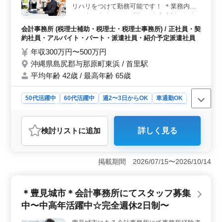
給されます。賞与も年二回支給され、社会保険も完備さ
リハリをつけて勤務可能です！ ＊業務内容
れています。残業も月平均10時間程度と少なめで、年間
＊ 仕訳、記帳代行、電話、来客応対、年末
休日は124日と充実しています。
調整、給与計算、決算業務、巡回監査、、
会計事務所 (税理士補助・税理士・税理士事務所) / 正社員・契
その他関連業務あります！ ＊特徴＊ ・50、
約社員・アルバイト・パート・派遣社員・紹介予定派遣社員
60代歓迎 ・車通勤可能 ・女性スタッフ活躍
年収300万円〜500万円
中 入社後は、能力やスキルに合わせてお仕
沖縄県島尻郡与那原町東浜 / 首里駅
事をお任せしていきます！ 経験さえあれば
平均年齢 42歳 / 最高年齢 65歳
年齢は選考対象になりません！ ＼皆様のご
応募お待ちしております♪／
50代活躍中
60代活躍中
週2〜3日からOK
車通勤OK
週休2日制
長期
残業なし・少なめ
女性歓迎
正社員
契約社員
派遣社員
紹介予定派遣社員
検討リスト
に追加
詳しく見る
アルバイト・パート
会計事務所
おすすめポイント
＜アットホームな職場環境＞ この会計事務所は、アッ
掲載期間 2026/07/15〜2026/10/14
トホームな雰囲気の中で業務に取り組むことができま
す。中高年の方々も歓迎され、女性スタッフも活躍して
います。また、車通勤が可能であり、無料駐車場も完備
＊豊見城市＊会計事務所にてスタッフ募集
されています。職場環境の良さが、働きやすさをサポー
中〜中高年活躍中☆完全週休2日制〜
トします。 ＜多彩な業務内容＞ 仕訳や記帳代行か
ら年末調整、給与計算、決算業務、巡回監査など、幅広