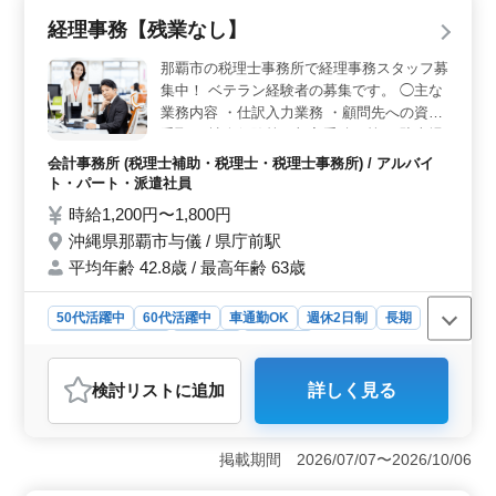
また、経験さえあれば年齢は選考対象外となりませ
経理事務【残業なし】
ん。 ＜働きやすい環境と福利厚生＞ 沖縄県浦添市
宮城に位置し、古島駅から近い立地にあります。車通勤
那覇市の税理士事務所で経理事務スタッフ募
も可能で、就業時間や休憩時間も設定されており、ワー
集中！ ベテラン経験者の募集です。 ◯主な
クライフバランスが保たれた働き方が期待できます。ま
業務内容 ・仕訳入力業務 ・顧問先への資料
た、社会保険が完備されており、安心して働くことが可
受取 ・社会保険等の加入手続き等 ※駐車場
能です。 ＜税務業務に関する幅広い経験が活かせる
無料 残業がなく、土日祝が休みの求人で
会計事務所 (税理士補助・税理士・税理士事務所) / アルバイ
環境＞ 仕訳や記帳代行から決算業務、申告書作成、税
す。 それぞれのライフスタイルに合った働
ト・パート・派遣社員
務相談まで幅広い業務に携わることが可能です。経験豊
き方を目指しています！
富なスタッフと共に、チームワークを活かしながら税務
時給1,200円〜1,800円
業務を遂行し、クライアントのニーズに応えることがで
沖縄県那覇市与儀 / 県庁前駅
きます。
平均年齢 42.8歳 / 最高年齢 63歳
50代活躍中
60代活躍中
車通勤OK
週休2日制
長期
残業なし・少なめ
女性歓迎
派遣社員
アルバイト・パート
会計事務所
検討リスト
に追加
詳しく見る
おすすめポイント
＜ワークライフバランスの充実＞ この求人は残業が一
切なく、土日祝日が確実に休めるため、プライベートの
掲載期間 2026/07/07〜2026/10/06
時間をしっかり確保できます。週3日から5日の勤務日数
を選べるので、家庭や趣味、自己啓発など、自分のライ