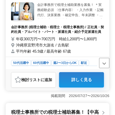
が整っています。 ＜多様な働き方＞ 車通勤が可能
会計事務所で税理士補助業務を募集！ ＊実
で無料駐車場も完備されています。正社員や契約社員の
務経験必須 〈仕事内容〉 ・入力作業 ・記帳
雇用形態が選べるため、個々のライフスタイルに合わせ
代行、決算業務 ・確定申告、年末調整 ・申
た働き方が可能です。幅広い年代のスタッフが勤務して
告書作成 ・巡回監査 また、10〜20社のお客
おり、特に50代、60代の方も現役で活躍中の職場です。
様を担当して頂きます。 〈事務所の雰囲
会計事務所 (税理士補助・税理士・税理士事務所) / 正社員・契
気〉 ・従業員数：10人前後 ・アットホーム
約社員・アルバイト・パート・派遣社員・紹介予定派遣社員
で明るい雰囲気 ・女性にとっても働きやす
年収300万円〜700万円 時給1,200円〜1,800円
い職場 〈特徴〉 ・お客様は従業員20名以下
沖縄県宜野湾市大謝名 / 古島駅
の中小企業がメインです。 ・残業が滅多に
平均年齢 45.9歳 / 最高年齢 67歳
ない会社なので、プライベートの時間が確保
しやすいです。(繁忙期を除く) 税理士の方優
遇致します。
50代活躍中
60代活躍中
週2〜3日からOK
駅近
週休2日制
長期
残業なし・少なめ
男性歓迎
正社員
契約社員
派遣社員
紹介予定派遣社員
検討リスト
に追加
詳しく見る
アルバイト・パート
会計事務所
おすすめポイント
＜職種の安定性＞ 会計事務所は中小企業の支援に従事
掲載期間 2026/07/27〜2026/10/26
し、安定した業務が期待できます。多様な業務を通じて
スキルが磨けます。 ＜働きやすさ＞ 週休2日制で残
業が少なく、プライベートの時間を大切にできます。ア
税理士事務所での税理士補助募集！【中高
ットホームな職場環境で女性にも働きやすい雰囲気で