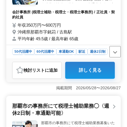
作成業務補助 ＊賞与あり ＊交通費支給 ＊完
全週休2日制（土日祝休み） ＊年間休日121
会計事務所 (税理士補助・税理士・税理士事務所) / 正社員・契
日 ＊残業少なめ ベテラン会計人材として活
約社員
躍できます。 シニア世代が経験を発揮して
年収350万円〜600万円
活躍しています。
沖縄県那覇市字銘苅 / 古島駅
平均年齢 49.5歳 / 最高年齢 65歳
50代活躍中
60代活躍中
車通勤OK
駅近
週休2日制
長期
残業なし・少なめ
女性歓迎
男性歓迎
正社員
契約社員
会計事務所
検討リスト
に追加
詳しく見る
おすすめポイント
＜働きやすい勤務環境＞ 完全週休2日制（土日祝休み）
で、有給休暇も取得できます。基本的に残業なしのた
掲載期間 2026/05/28〜2026/08/27
め、プライベートとの両立を重視しながら無理なく働け
る環境です。 ＜会計事務所経験を活かせる業務内容
＞ 帳簿の作成や経理事務、書類作成・管理などを担当
那覇市の事務所にて税理士補助業務◯〈週
します。会計事務所経験を活かしながら、税理士補助業
休2日制・車通勤可能〉
務にも携われるため、培った知識やスキルを発揮できま
す。 ＜待遇面が充実した職場環境＞ 交通費は実費
那覇市の事務所にて税理士補助業務募集いた
支給で、通勤時の負担を抑えられます。賞与や社会保険