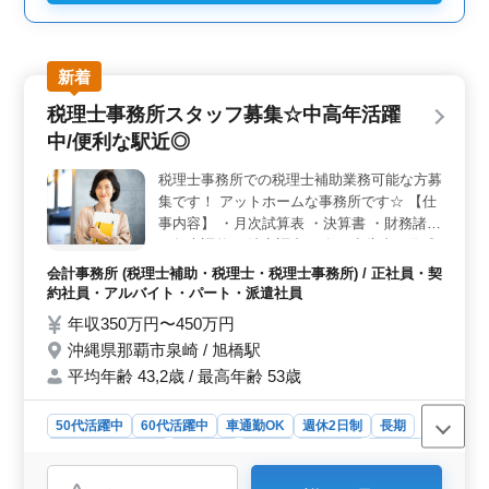
新着
税理士事務所スタッフ募集☆中高年活躍
中/便利な駅近◎
税理士事務所での税理士補助業務可能な方募
集です！ アットホームな事務所です☆ 【仕
事内容】 ・月次試算表 ・決算書 ・財務諸表
・年末調整 ・法定調書 ・各種申告書の作成
＊正社員及びアルバイト・パートの募集！
会計事務所 (税理士補助・税理士・税理士事務所) / 正社員・契
＊ベテランシニア層も活躍してます！
約社員・アルバイト・パート・派遣社員
年収350万円〜450万円
沖縄県那覇市泉崎 / 旭橋駅
平均年齢 43,2歳 / 最高年齢 53歳
50代活躍中
60代活躍中
車通勤OK
週休2日制
長期
残業なし・少なめ
女性歓迎
正社員
契約社員
派遣社員
アルバイト・パート
会計事務所