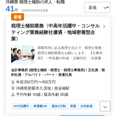
沖縄県 税理士補助の求人・転職
41
件
2026年08月06日更新
新着
税理士補助業務〈中高年活躍中・コンサル
ティング業務経験社優遇・地域密着型企
業〉
那覇市内にある税理士法人で、税理士業務・
税理士補助業務をお願いします。 【仕事内
容】 ・申告書の作成 ・記帳代行 ・決算書の
作成 ・巡回監査 ・税務に関係する仕事全般
・経営アドバイス ・M&A ◯税理士資格保有
会計事務所 (税理士補助・税理士・税理士事務所) / 正社員・契
者歓迎 ◯税理士試験科目合格者優遇 ☆50代
約社員・アルバイト・パート・派遣社員
以上のベテラン経験者・シニア世代大歓迎の
年収350万円〜450万円
企業です。是非ご応募下さい。
沖縄県那覇市久茂地 / 美栄橋駅
平均年齢 43歳 / 最高年齢 60歳
50代活躍中
車通勤OK
週休2日制
長期
女性歓迎
正社員
契約社員
派遣社員
アルバイト・パート