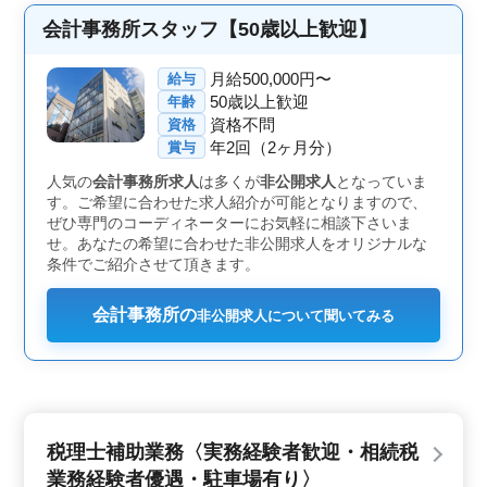
方々にとって、新たなキャリアチャレンジの場となるで
しょう。 ＜業務内容＞ 税理士事務所での業務に
会計事務所スタッフ【50歳以上歓迎】
は、仕訳や記帳代行、年末調整や給与計算、決算業務な
どが含まれます。さらに、電話応対や来客対応も行いな
月給500,000円〜
給与
がら、月次巡回監査や申告書作成などの税務関連業務を
50歳以上歓迎
年齢
サポートします。 ＜特徴＞ 当事務所では、中高年
資格不問
資格
の方々を積極的に採用し、50代や60代の方々も歓迎して
年2回（2ヶ月分）
います。また、社会保険の完備やマイカー通勤の可否な
賞与
ど、福利厚生も整っています。休日取得もしやすく、プ
人気の
会計事務所求人
は多くが
非公開求人
となっていま
ライベートとの両立が可能です。
す。ご希望に合わせた求人紹介が可能となりますので、
ぜひ専門のコーディネーターにお気軽に相談下さいま
せ。あなたの希望に合わせた非公開求人をオリジナルな
条件でご紹介させて頂きます。
会計事務所の
非公開求人について聞いてみる
税理士補助業務〈実務経験者歓迎・相続税
業務経験者優遇・駐車場有り〉