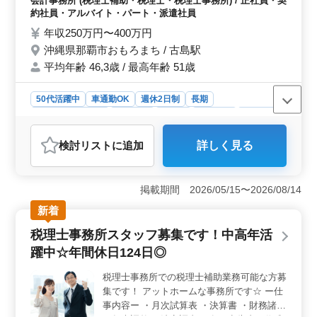
会計事務所 (税理士補助・税理士・税理士事務所) / 正社員・契
険、労働保険関係業務 ・確定申告時期の対
約社員・アルバイト・パート・派遣社員
応(個人事業主や企業役員) ・年末調整や法定
年収250万円〜400万円
調書の作成 ＊正社員及びアルバイト・パー
沖縄県那覇市おもろまち / 古島駅
トの募集！ ＊ベテランシニア層も活躍して
平均年齢 46,3歳 / 最高年齢 51歳
ます！
50代活躍中
車通勤OK
週休2日制
長期
残業なし・少なめ
女性歓迎
正社員
契約社員
派遣社員
アルバイト・パート
会計事務所
検討リスト
に追加
詳しく見る
おすすめポイント
＜働きやすい環境＞ 給与手当が充実しており、福利厚
生も整っています。残業が少なく、週休2日制でプライベ
掲載期間 2026/05/15〜2026/08/14
ートとの両立が可能です。また、車通勤もOKで、交通の
新着
心配もありません。沖縄県那覇市おもろまちに位置し、
地域に根ざした働き方ができます。 ＜経験活かせる
税理士事務所スタッフ募集です！中高年活
＞ 会計事務所経験5年以上のベテランも歓迎。税務コン
躍中☆年間休日124日◎
サルティングや各種申告書の作成、給与計算など、幅広
い業務に携わることができます。自らの経験やスキルを
税理士事務所での税理士補助業務可能な方募
活かし、ステップアップできる環境です。 ＜シニア
集です！ アットホームな事務所です☆ ー仕
層活躍＞ 50代以上も活躍中で、年齢に関係なくスキル
を評価。経験豊富なシニア世代がチームを支え、新たな
事内容ー ・月次試算表 ・決算書 ・財務諸表