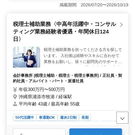
最適。経験豊富な方は、仕訳、記帳代行、巡回監査、税
掲載期間 2026/07/20〜2026/10/19
務相談、年末調整、給与計算、決算業務、申告書作成な
ど、幅広い業務に携われます。ブランクがある方も歓
迎。 ＜税理士資格保有者歓迎＞ 税理士補助業務に
税理士補助業務〈中高年活躍中・コンサル
おいて、税理士資格をお持ちの方は大歓迎。豊富な知識
ティング業務経験者優遇・年間休日124
と経験を活かし、プロフェッショナルとして活躍できる
環境です。能力に応じた役割をお任せします。 ＜長
日〉
期での勤務可能＞ 長期の勤務が可能な方を募集。経験
を活かして長く働き続けたい方にぴったりな職場です。
税理士補助業務を担ってくださる方を探して
週5,6日のフルタイム勤務で、しっかりとした休日も確保
います。 入社後は経験やスキルに合わせて
されています。
業務をお願いし、徐々に顧問先のサポートを
お任せしていきます。 【仕事内容】 ・顧客
（会社）の会計データ入力 ・顧客の会計業
会計事務所 (税理士補助・税理士・税理士事務所) / 正社員・契
務のサポート、コンサルティング ・年末調
約社員・アルバイト・パート・派遣社員
整業務、償却資産の申告業務等 ◯仕事は楽
年収300万円〜500万円
しくをモットーにしている、家族的な雰囲気
沖縄県浦添市牧港 / 経塚駅
の事務所です。 ◯会計事務所での勤務経験
平均年齢 43歳 / 最高年齢 55歳
がある方歓迎！ ◯50代以降のベテラン世代
も大歓迎の事務所です！是非ご応募ください
☆
50代活躍中
車通勤OK
週休2日制
長期
残業なし・少なめ
女性歓迎
正社員
契約社員
派遣社員
アルバイト・パート
会計事務所