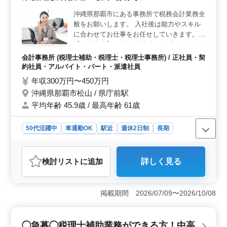
沖縄県那覇市にある事務所で税務会計業務全
般をお願いします。 入社後は能力やスキル
に合わせてお仕事をお任せしていきます。
【仕事内容】 ・法人申告書の作成 ・記帳代
行 ・決算・申告書の作成 ・巡回監査 ・税務
会計事務所 (税理士補助・税理士・税理士事務所) / 正社員・契
に関係する仕事全般 ・事業承継コンサルテ
約社員・アルバイト・パート・派遣社員
ィング ・資産税業務 ◯相続税業務経験者優
年収300万円〜450万円
遇 ◯税理士資格保有者歓迎 ◯550代以上の
沖縄県那覇市松山 / 県庁前駅
ベテラン経験者・シニア世代大歓迎の企業で
平均年齢 45.9歳 / 最高年齢 61歳
す。是非ご応募下さい。
50代活躍中
車通勤OK
駅近
週休2日制
長期
女性歓迎
正社員
契約社員
派遣社員
アルバイト・パート
会計事務所
検討リスト
に追加
詳しく見る
おすすめポイント
＜税務会計のプロを募集＞ 沖縄県那覇市の会計事務所
で、税理士補助業務を担当していただける方を募集して
掲載期間 2026/07/09〜2026/10/08
います。具体的な業務内容は法人申告書の作成や記帳代
行、決算・申告書の作成、巡回監査など、税務会計業務
全般です。相続税業務経験者や税理士資格保有者は優遇
◯急募◯税理士補助業務ができる方！中高