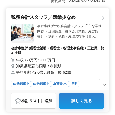
掲載期間 2026/07/23〜2026/10/22
アクセス便利です。週休2日制でしっかり休息できます。
また残業も少なめで、ワークライフバランスが取りやす
い環境となっています。 ＜キャリアアップの機会
税務会計スタッフ／残業少なめ
＞ 大手税理士法人での経験を積み、キャリアを発展さ
せるチャンスがあります。税理士試験を目指す方にもサ
会計事務所の税務会計スタッフ ◯主な業務
ポートが充実しています。
内容 ・巡回監査（税務会計業務、経営指
導） ・決算・税務・経理の指導（個人、法
人の顧問先へ） ・企業経営サポート ＊賞与
あり ＊交通費支給 ＊残業少なめ これまで培
会計事務所 (税理士補助・税理士・税理士事務所) / 正社員・契
ってきたスキルをそのまま活かせる職場で
約社員
す！ 即戦力として活躍したい方、実力を発
年収350万円〜600万円
揮したい方、ご応募お待ちしております。
沖縄県那覇市国場 / 壺川駅
平均年齢 42.6歳 / 最高年齢 62歳
50代活躍中
60代活躍中
車通勤OK
長期
残業なし・少なめ
女性歓迎
男性歓迎
正社員
契約社員
会計事務所
検討リスト
に追加
詳しく見る
おすすめポイント
＜経験を活かし即戦力として活躍できる環境＞ 会計事
務所での実務経験を活かして活躍できます。巡回監査や