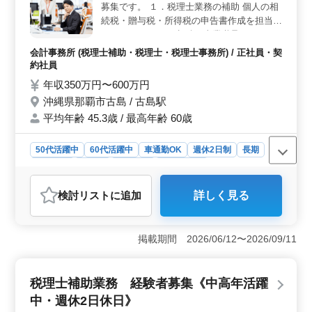
募集です。 １．税理士業務の補助 個人の相
続税・贈与税・所得税の申告書作成を担当し
て頂きます。 ２．相続・事業継承コンサル
ティング 個人または法人のお客様に対し
会計事務所 (税理士補助・税理士・税理士事務所) / 正社員・契
て、相続・事業継承支援や財産評価、その他
約社員
の相談業務を担当して頂きます。 資格取得
年収350万円〜600万円
のサポートもしています。 ご経験を活かし
沖縄県那覇市古島 / 古島駅
新しいステージを築いてみませんか。
平均年齢 45.3歳 / 最高年齢 60歳
50代活躍中
60代活躍中
車通勤OK
週休2日制
長期
女性歓迎
正社員
契約社員
会計事務所
おすすめポイント
検討リスト
に追加
詳しく見る
＜ワークライフバランス＞ 完全週休2日制で、土日祝日
が休みなので、仕事とプライベートの両立がしやすい環
境です。さらに、夏季や年末年始の長期休暇もあり、計
掲載期間 2026/06/12〜2026/09/11
画的にリフレッシュできます。残業は月10時間程度と少
なく、無理なく働ける職場です。 ＜キャリアアップ
＞ 税理士業務の補助や相続・事業継承コンサルティン
税理士補助業務 経験者募集《中高年活躍
グの業務を通じて、専門的なスキルを磨けます。資格取
得のサポートもあるため、キャリアアップを目指す方に
中・週休2日休日》
最適です。経験を活かして新たなステージを築ける環境