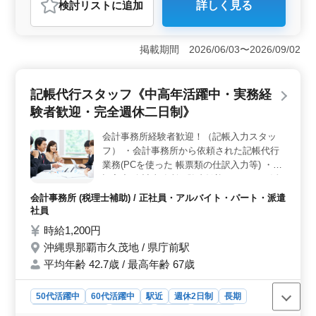
検討リスト
に追加
詳しく見る
おすすめポイント
＜働きやすさ＞ 週休2日制で年間休日が124日と非常に
多く、プライベートな時間を大切にできます。残業がな
掲載期間 2026/06/03〜2026/09/02
いか、少なめなので、仕事と生活のバランスが取りやす
い環境です。また、車通勤が可能で、無料駐車場も完備
されています。 ＜キャリアチャンス＞ 中高年の方
記帳代行スタッフ《中高年活躍中・実務経
が活躍しており、コンサルティング業務経験者を特に歓
験者歓迎・完全週休二日制》
迎しています。経験を活かしてさらなるキャリアアップ
を目指す方に最適な職場です。アットホームな雰囲気の
会計事務所経験者歓迎！（記帳入力スタッ
中で、ベテラン世代も大歓迎です。 ＜福利厚生＞
フ） ・会計事務所から依頼された記帳代行
通勤手当は全額支給され、賞与は年2回で計3.5ヶ月分支
給されます。雇用、労災、健康、厚生にも十分な配慮が
業務(PCを使った 帳票類の仕訳入力等) ・仕
あり、安心して働くことができます。また、禁煙の環境
訳入力 会計事務所経験者歓迎！ベテラン活
も整っています。
躍中企業です。 ※現在事業拡大の為、増員
会計事務所 (税理士補助) / 正社員・アルバイト・パート・派遣
しております。 ※チームワーク良く、有給
社員
休暇が取りやすく働きやすい環境 です。
時給1,200円
沖縄県那覇市久茂地 / 県庁前駅
平均年齢 42.7歳 / 最高年齢 67歳
50代活躍中
60代活躍中
駅近
週休2日制
長期
残業なし・少なめ
男性歓迎
正社員
派遣社員