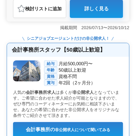
会計事務所
検討リスト
に追加
詳しく見る
おすすめポイント
＜シニア向けキャリアチャンス＞ 那覇市での税理士補
助業務です。シニア向けのキャリアチャンスが豊富にあ
掲載期間 2026/07/13〜2026/10/12
ります。50代以上のベテラン経験者歓迎しています。コ
ンサルティング業務経験者は優遇です。地域密着型企業
シニアジョブエージェント
だけの非公開求人！
で、経営アドバイスやM&amp;Aにも携われます。 ＜
車通勤OK・賞与充実＞ 美栄橋駅近くの事務所で、車通
会計事務所スタッフ【50歳以上歓迎】
勤も可能です（駐車場無料）。通勤手当も全額支給され
ます。働きがいのある環境で、安心してキャリアを築け
月給500,000円〜
給与
るところが魅力です。 ＜ワークライフバランス充実
50歳以上歓迎
年齢
＞ 週休2日制で、土日祝休みになります。夏季休業、年
資格不問
資格
末年始、GW休暇、有給休暇も取得可能です。働きやすい
年2回（2ヶ月分）
時間帯で、休憩時間も60分確保できます。平均年齢43歳
賞与
で男女比5:5のアットホームな職場です。
人気の
会計事務所求人
は多くが
非公開求人
となっていま
す。ご希望に合わせた求人紹介が可能となりますので、
ぜひ専門のコーディネーターにお気軽に相談下さいま
せ。あなたの希望に合わせた非公開求人をオリジナルな
条件でご紹介させて頂きます。
会計事務所の
非公開求人について聞いてみる