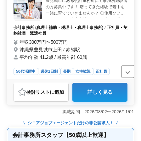
豊見城市にある会計事務所にて事務所経験者
い業務に携わることができます。入社後は、経験やスキ
の方募集中です！ 培ってきた経験で若手を
ルに合わせて業務をお任せするため、自身の能力を最大
一緒に育てていきませんか？ ◎使用ソフ
限に発揮できます。さらに、資格不問であるため、経験
ト：ＴＫＣ・弥生会計・チャッピー ＊業務
があれば年齢は選考対象外となります。 ＜安定した
内容＊ ・顧問先巡回業務（会計処理指導、
雇用と福利厚生＞ 年2回の賞与があり、雇用・労災・健
会計事務所 (税理士補助・税理士・税理士事務所) / 正社員・契
康・厚生の福利厚生が整っています。週2〜3日からの勤
会計監査） ・法人及び個人の税務会計業務
約社員・派遣社員
務も可能であり、残業も少なめという点も魅力的です。
・各種税務申告書類の作成及び税務相談業務
年収300万円〜500万円
経験豊富な中高年の方々にとって、安定した雇用環境が
・会社設立、事業承継等のサポート ＊ポイ
沖縄県豊見城市上田 / 赤嶺駅
整っています。
ント＊ ・完全週休2日制 ・中高年活躍中 ・
平均年齢 41.2歳 / 最高年齢 60歳
交通費支給 皆様のご応募お待ちしておりま
す！ ＼まずはお気軽にお問い合わせくださ
い／
50代活躍中
週休2日制
長期
女性歓迎
正社員
契約社員
派遣社員
会計事務所
おすすめポイント
検討リスト
に追加
詳しく見る
＜働きやすさ＞ 完全週休2日制で土日祝日が休み、しっ
かりと休暇が取得できます。プライベートの時間を大切
にしながら働けます。 ＜経験を活かせる＞ 会計事
掲載期間 2026/08/02〜2026/11/01
務所での5年以上の経験が必要なお仕事です。培ったスキ
ルや知識を活かせ、若手の育成にも関わることができま
シニアジョブエージェント
だけの非公開求人！
す。経験豊富な方が活躍できる環境です。 ＜福利厚
生＞ 雇用・労災・健康・厚生の社会保険完備、交通費
会計事務所スタッフ【50歳以上歓迎】
実費支給といった福利厚生が整っています。また、最高