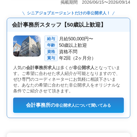
掲載期間 2026/06/15〜2026/09/14
決算・税務指導、経営サポートまでを担当して頂きま
す。これまで培った税務・会計スキルを発揮し、即戦力
シニアジョブエージェント
だけの非公開求人！
として活躍したい方に適した職場です。 ＜残業少な
めで安定した働き方が可能＞ 月10時間程度と残業は少
会計事務所スタッフ【50歳以上歓迎】
なめで、日祝休みや第1・第3土曜休みなど、無理のない
勤務体系が整っています。プライベートとの両立がしや
月給500,000円〜
給与
すく、長期的に安定して働きたい方におすすめで
50歳以上歓迎
年齢
す。 ＜待遇・福利厚生が充実し安心できる＞ 賞与
資格不問
資格
年3回、社会保険完備、交通費支給と、安心して働ける条
年2回（2ヶ月分）
件が整っています。沖縄・那覇で腰を据えて働きたい方
賞与
に最適です。
人気の
会計事務所求人
は多くが
非公開求人
となっていま
す。ご希望に合わせた求人紹介が可能となりますので、
ぜひ専門のコーディネーターにお気軽に相談下さいま
せ。あなたの希望に合わせた非公開求人をオリジナルな
条件でご紹介させて頂きます。
会計事務所の
非公開求人について聞いてみる