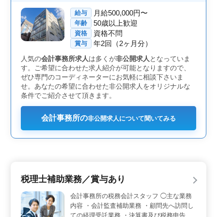
年齢60歳で、シニア世代活躍中の職場です。
月給500,000円〜
給与
50歳以上歓迎
年齢
資格不問
資格
年2回（2ヶ月分）
賞与
人気の
会計事務所求人
は多くが
非公開求人
となっていま
す。ご希望に合わせた求人紹介が可能となりますので、
ぜひ専門のコーディネーターにお気軽に相談下さいま
せ。あなたの希望に合わせた非公開求人をオリジナルな
条件でご紹介させて頂きます。
会計事務所の
非公開求人について聞いてみる
税理士補助業務／賞与あり
会計事務所の税務会計スタッフ ◯主な業務
内容 ・会計監査補助業務 ・顧問先へ訪問し
ての経理受託業務 ・決算書及び税務申告書