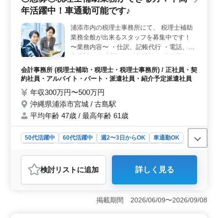
されます。 ＜働きやすい環境＞ 週5日勤務で、就業
年活躍中！車通勤可能です♪
時間は9時から17時までです。休憩時間は60分あり、時間
外労働は月に10時間程度です。県庁前駅から近く、車で
浦添市内の税理士事務所にて、 税理士補助
の通勤も可能です。50代以上のベテラン経験者やシニア
業務全般が出来るスタッフを募集中です！
世代の方も大歓迎です。駐車場も完備しています。
＜企業情報＞ 事業内容は税務業務や事業承継コンサル
〜業務内容〜 ・仕訳、記帳代行 ・電話、来
ティングなどを行っています。平均年齢は45.9歳で、男
客応対 ・年末調整、給与計算 ・決算業務 ・
女比は5：5です。ご経験を活かし新しいステージを築い
申告書作成 ・月次巡回監査 ・税務相談 ・そ
会計事務所 (税理士補助・税理士・税理士事務所) / 正社員・契
てみませんか。お問い合わせお待ちしております。
の他関連業務 〜特徴〜 ＊中高年歓迎 ＊50代
約社員・アルバイト・パート・派遣社員・紹介予定派遣社員
以降積極的に採用中 ＊社会保険完備 経験さ
年収300万円〜500万円
えあれば年齢は選考対象になりません！ 皆
沖縄県浦添市宮城 / 古島駅
様のご応募お待ちしております♪
平均年齢 47歳 / 最高年齢 61歳
50代活躍中
60代活躍中
週2〜3日からOK
車通勤OK
週休2日制
長期
残業なし・少なめ
女性歓迎
正社員
契約社員
派遣社員
紹介予定派遣社員
検討リスト
に追加
詳しく見る
アルバイト・パート
会計事務所
おすすめポイント
＜経験と条件の要件＞ 税理士補助業務の経験が5年以上
掲載期間 2026/06/09〜2026/09/08
ある方を求めています。中高年の方々が活躍できる環境
であり、50代以降の方々も積極的に採用されています。