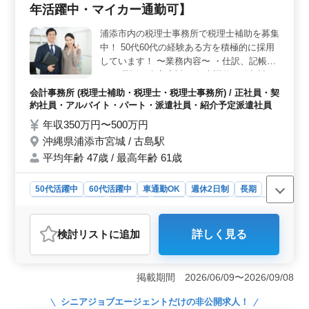
年活躍中・マイカー通勤可】
す。 ＜キャリア・給与＞ 実務経験を積み、税理士
資格を持つ方を優遇しています。経験者には年収300〜
浦添市内の税理士事務所で税理士補助を募集
700万円、パートは時給1200円〜1800円が可能です。
中！ 50代60代の経験ある方を積極的に採用
しています！ 〜業務内容〜 ・仕訳、記帳代
行 ・電話、来客応対 ・年末調整、給与計
算、決算業務 ・申告書作成、月次巡回監査
会計事務所 (税理士補助・税理士・税理士事務所) / 正社員・契
・その他関連業務 〜特徴〜 ＊中高年歓迎 ＊
約社員・アルバイト・パート・派遣社員・紹介予定派遣社員
50代60代積極採用中 ＊社会保険完備 ＊マイ
年収350万円〜500万円
カー通勤可 お休みも取りやすくプライベー
沖縄県浦添市宮城 / 古島駅
トも充実します！ 皆様のご応募お待ちして
平均年齢 47歳 / 最高年齢 61歳
おります♪
50代活躍中
60代活躍中
車通勤OK
週休2日制
長期
残業なし・少なめ
女性歓迎
正社員
契約社員
派遣社員
紹介予定派遣社員
アルバイト・パート
会計事務所
検討リスト
に追加
詳しく見る
おすすめポイント
＜税理士事務所での税理士補助募集＞ 沖縄県浦添市宮
城に位置する税理士事務所では、税理士補助を募集して
掲載期間 2026/06/09〜2026/09/08
います。当事務所では、中高年の方々の経験とスキルを
活かし、活発な職場環境を提供しています。経験豊富な
シニアジョブエージェント
だけの非公開求人！