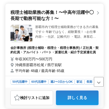
意されています。 ＜充実の福利厚生と勤務条件＞
年収300万円〜400万円で、週5日勤務の土日祝を含む年
税理士補助業務の募集！〜中高年活躍中◯
間休日125日程度。車通勤可で、働きやすい環境が整って
います。福利厚生も充実し、資格取得支援制度もありま
長期で勤務可能な方！〜
す。 ＜会社情報＞ 神奈川県川崎市川崎区東田町に
本社を構える会社で、税務業務や経営コンサルティング
那覇市内で税理士補助業務ができる方の募集
を行っています。平均年齢39.8歳で、16人の従業員が活
です☆ 年齢ではなく、経験重視！ --お仕事
躍しています。ご経験を活かし新しいステージを築いて
内容-- ・仕訳、記帳代行 ・電話、来客応対
みませんか。お問い合わせお待ちしております。
・月次巡回監査 ・税務相談 ・年末調整、給
与計算 ・決算業務 ・申告書作成 ・その他関
会計事務所 (税理士補助・税理士・税理士事務所) / 正社員・契
連業務 能力に合わせお仕事をお願いしてい
約社員・アルバイト・パート・派遣社員・紹介予定派遣社員
きますので、ブランクある方も歓迎です！
年収300万円〜500万円
そして税理士資格保有者も大歓迎！！ ＼ご
沖縄県那覇市松尾 / 県庁前駅
応募お待ちしております／
平均年齢 48歳 / 最高年齢 65歳
50代活躍中
60代活躍中
週2〜3日からOK
駅近
長期
女性歓迎
正社員
契約社員
派遣社員
紹介予定派遣社員
アルバイト・パート
会計事務所
検討リスト
に追加
詳しく見る
おすすめポイント
＜経験者重視＞ 会計事務所経験5年以上の中高年の方に