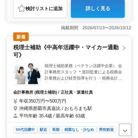
会計事務所
検討リスト
に追加
詳しく見る
おすすめポイント
＜経験者歓迎の理由＞ 税理士補助業務で中高年が活躍
中です。企業は地域密着型で、コンサルティング業務経
掲載期間 2026/07/13〜2026/10/12
験者を優遇します。経験豊富な50代以上のベテランやシ
新着
ニア世代に焦点を当て、その多彩な経験を活かして新し
い挑戦ができる環境が整っています。 ＜多様なキャ
税理士補助《中高年活躍中・マイカー通勤
リアチャンス＞ 税理士資格を持つ方や試験科目合格者
可》
を歓迎します。経営アドバイスやM&amp;Aに関わる機会
もあり、キャリアの幅が広がります。企業は地域社会に
税理士補助業務（ベテラン活躍中企業） 会
貢献する姿勢が強く、そこでのキャリア構築が可能で
計事務所スタッフ ＊巡回監査による税務会
す。 ＜働きやすい環境＞ 美栄橋駅近くで車通勤OK
です。駐車場も無料で提供され、通勤手当も全額支給さ
計業務および経営指導を行う ・税務会計指
れます。週休2日制で土日祝休み、休憩時間は60分確保で
導 ・経営助言 ・税務相談、申告書作成 ・リ
きます。平均年齢43歳のアットホームな職場で、男女比
スクマネージメント業務 ・経営計画作成支
会計事務所 (税理士補助) / 正社員・派遣社員
率も5:5です。ワークライフバランスが充実しています。
援 ＊マイカーを持込み出来る方 (車両手当及
年収350万円〜500万円
びガソリン代別途支給) 会計事務所経験者歓
沖縄県那覇市真嘉比 / おもろまち駅
迎！ベテランスタッフ活躍中企業です
平均年齢 35.4歳 / 最高年齢 63歳
50代活躍中
駅近
長期
残業なし・少なめ
男性歓迎
正社員
派遣社員
会計事務所