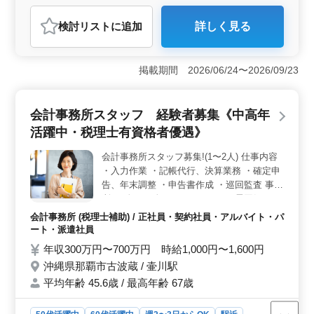
アルバイト・パート
会計事務所
検討リスト
に追加
詳しく見る
おすすめポイント
＜実務経験者歓迎・完全週休二日制＞ 会計事務所での
経験を持つ方々が、記帳代行業務に携わるチャンスがあ
掲載期間 2026/06/24〜2026/09/23
ります。実務経験を活かし、チームと共に働きやすい環
境で、安定したキャリアを築きましょう！ ＜柔軟な
雇用形態＞ 正社員やアルバイト、派遣社員として働く
会計事務所スタッフ 経験者募集《中高年
ことができます。週3〜5日の柔軟な勤務日数や、完全週
活躍中・税理士有資格者優遇》
休二日制で、ワークライフバランスを保ちながら働けま
す。 ＜必要な資格や経験＞ 日商簿記3級以上の資格
会計事務所スタッフ募集!(1〜2人) 仕事内容
や、記帳入力経験が求められます。会計事務所での経験
・入力作業 ・記帳代行、決算業務 ・確定申
をお持ちの方は尚可です。また、PCスキルも必要とされ
ています。
告、年末調整 ・申告書作成 ・巡回監査 事業
所は6人〜10人のアットホームな雰囲気で
す。 是非、ご応募下さい。 応募資格:会計事
会計事務所 (税理士補助) / 正社員・契約社員・アルバイト・パ
務所実務経験3年以上 税理士有資格者:優遇
ート・派遣社員
年収300万円〜700万円 時給1,000円〜1,600円
沖縄県那覇市古波蔵 / 壷川駅
平均年齢 45.6歳 / 最高年齢 67歳