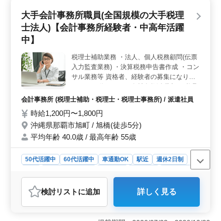
フスタイルに合わせて柔軟に働くことが可能です。ま
大手会計事務所職員(全国規模の大手税理
た、勤務時間も2つの時間帯から選べるため、日常生活の
士法人)【会計事務所経験者・中高年活躍
リズムを保ちやすいです。 ＜経験者向けでスキルを
活かせる職場＞ 会計事務所での実務経験がある方が求
中】
められているため、これまで培ってきたスキルや知識を
存分に活かせる環境です。仕事内容には仕訳入力や資料
税理士補助業務 ・法人、個人税務顧問(伝票
受取、社会保険手続きなど、幅広い業務が含まれてお
入力監査業務) ・決算税務申告書作成 ・コン
り、経験者にとってやりがいを感じられる職場です。さ
サル業務等 資格者、経験者の募集になりま
らに、車通勤が可能で、無料駐車場も完備されているた
す。 5,60代ベテラン人材多数活躍中 ※税理
め、通勤のストレスが少ない点も魅力です。 ＜幅広
士試験受験される方は試験前に勤務日数調整
会計事務所 (税理士補助・税理士・税理士事務所) / 派遣社員
い年齢層が活躍できる環境＞ 中高年のスタッフが実際
できます 税理士目指す方、応援中！！ ＊定
に活躍している職場で、年齢を問わず働ける環境が整っ
時給1,200円〜1,800円
期的に面談を実施し、働きやすい職場の環境
ています。平均年齢は42.8歳と、経験豊富なメンバーが
沖縄県那覇市旭町 / 旭橋(徒歩5分)
づくりに 努めています
揃っているため、安心して長期的に勤務できる職場で
平均年齢 40.0歳 / 最高年齢 55歳
す。年齢に関係なくキャリアを築きたい方にも最適な求
人です。
50代活躍中
60代活躍中
車通勤OK
駅近
週休2日制
長期
残業なし・少なめ
男性歓迎
派遣社員
会計事務所
おすすめポイント
検討リスト
に追加
詳しく見る
＜経験者優遇＞ 会計事務所での経験者を歓迎していま
す。税務顧問業務や監査業務など幅広い業務に携われる
チャンスがあります。 ＜働きやすさ＞ 車通勤可で