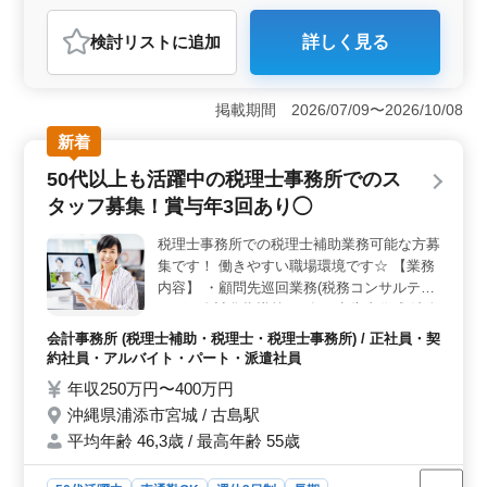
おすすめポイント
検討リスト
に追加
詳しく見る
＜マイカー通勤での自由な移動＞ マイカー通勤可で、
車両手当及びガソリン代は別途支給されます。移動の自
由度が高く、通勤ストレスを軽減できます。 ＜経験
掲載期間 2026/07/09〜2026/10/08
者歓迎の安定した職場＞ 税理士事務所経験者や日商簿
記2級以上の資格保持者を歓迎しています。ベテランスタ
新着
ッフが活躍する安定した環境で、スキルを活かして成長
50代以上も活躍中の税理士事務所でのス
実感も得ながら働けるでしょう。 ＜充実の福利厚生
と働きやすい環境＞ 全額支給の通勤手当や年3回の賞
タッフ募集！賞与年3回あり◯
与、退職金制度など充実の福利厚生が整っています。残
業が少なく、月平均10時間程度の時間外労働で、ワーク
税理士事務所での税理士補助業務可能な方募
ライフバランスを保ちながら働くことができます。。
集です！ 働きやすい職場環境です☆ 【業務
内容】 ・顧問先巡回業務(税務コンサルティ
ング・自計化指導等) ・各種申告書作成(法人
税・消費税・所得税) ・給与計算 ・社会保
会計事務所 (税理士補助・税理士・税理士事務所) / 正社員・契
険、労働保険関係業務 ・確定申告時期の対
約社員・アルバイト・パート・派遣社員
応(個人事業主や企業役員) ・年末調整や法定
年収250万円〜400万円
調書の作成 ＊正社員及びアルバイト・パー
沖縄県浦添市宮城 / 古島駅
トの募集！ ＊ベテランシニア層も活躍して
平均年齢 46,3歳 / 最高年齢 55歳
ます！