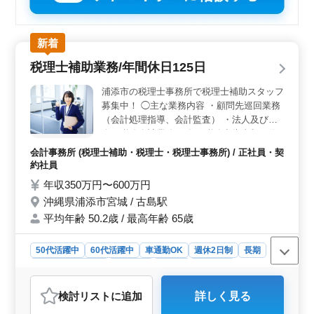
新着
税理士補助業務/年間休日125日
浦添市の税理士事務所で税理士補助スタッフ
募集中！ ◯主な業務内容 ・顧問先巡回業務
（会計処理指導、会計監査） ・法人及び個
人の税務会計業務 ・各種税務申告書類の作
成及び税務相談業務 ・会社設立、事業承継
会計事務所 (税理士補助・税理士・税理士事務所) / 正社員・契
等のサポート ・相続対策～相続税申告業務
約社員
・経営アドバイス 会計ソフトは主に弥生・
年収350万円〜600万円
マネーフォワードを使用します。 税理士資
沖縄県浦添市宮城 / 古島駅
格お持ちの方、会計事務所経験10年以上の
平均年齢 50.2歳 / 最高年齢 65歳
方は条件面優遇します！ 希望条件・待遇相
談して下さい。 ＊賞与あり ＊車通勤OK ＊
昇給制度あり ＊50歳以上活躍中 ＊60歳以上
50代活躍中
60代活躍中
車通勤OK
週休2日制
長期
活躍中
残業なし・少なめ
女性歓迎
正社員
契約社員
会計事務所
検討リスト
に追加
詳しく見る
おすすめポイント