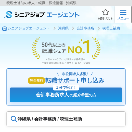
税理士補助の求人・転職・派遣情報 - 沖縄県
メニュー
検討リスト
シニアジョブエージェント
沖縄県
会計事務所
税理士補助
非公開求人多数!
転職サポート申し込み
完全無料
１分で完了！
会計事務所求人
の紹介希望の方
沖縄県 / 会計事務所 / 税理士補助