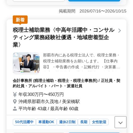
＜働きやすい環境＞ この求人は、年間休日125日と充実
した休暇制度が魅力です。週休2日制に加えて、夏季休業
掲載期間 2026/07/16〜2026/10/15
や年末年始の長期休暇も完備。ワークライフバランスを
新着
大切にしたい方に最適です。 ＜多様な経験を活かせ
る＞ 税理士補助業務として、会計処理から税務申告、
税理士補助業務〈中高年活躍中・コンサル
経営アドバイスまで幅広い業務を担当できます。特に会
ティング業務経験社優遇・地域密着型企
計事務所経験があれば、経験を存分に活かせる環境が整
っています。 ＜長く働ける職場＞ 中高年の方も活
業〉
躍中で、年齢に関わらず安心して働ける職場です。昇給
制度や賞与もあり、長期的に安定したキャリアを築くこ
那覇市内にある税理士法人で、税理士業務・
とが可能です。
税理士補助業務をお願いします。 【仕事内
容】 ・申告書の作成 ・記帳代行 ・決算書の
作成 ・巡回監査 ・税務に関係する仕事全般
・経営アドバイス ・M&A ◯税理士資格保有
会計事務所 (税理士補助・税理士・税理士事務所) / 正社員・契
者歓迎 ◯税理士試験科目合格者優遇 ☆50代
約社員・アルバイト・パート・派遣社員
以上のベテラン経験者・シニア世代大歓迎の
年収300万円〜450万円
企業です。是非ご応募下さい。
沖縄県那覇市久茂地 / 美栄橋駅
平均年齢 43歳 / 最高年齢 60歳
50代活躍中
車通勤OK
週休2日制
長期
女性歓迎
正社員
契約社員
派遣社員
アルバイト・パート