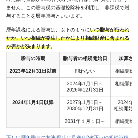
ません。この贈与税の基礎控除枠を利用し、非課税で贈
与することを暦年贈与といいます。
暦年課税による贈与は、以下のように
いつ贈与が行われ
たか、いつ相続が発生したかにより相続財産に含まれる
か否かが決まります
。
贈与の時期
贈与者の相続開始日
加算さ
2023年12月31日以前
問わない
相続開始
2024年1月1日～
相続開始
2026年12月31日
2024年1月1日以降
2027年1月1日～
2024年
2030年12月31日
相続開始
2031年１月１日～
相続開始
正しい暦年贈与の方法!廃止は見送り?改正点や相続時精