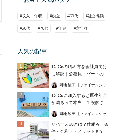
#収入・年収
#税金
#60代
#社会保険
#50代
#70代
#年金
#定年後
人気の記事
1
iDeCoの始め方を会社員向け
に解説｜公務員・パートの加
入条件も
岡地 綾子 【ファイナンシャル・プランナー】
2
iDeCoに加入すると厚生年金
が減るって本当！？誤解され
る理由や注意点を解説
岡地 綾子 【ファイナンシャル・プランナー】
3
リバース60とは？仕組み・条
件・金利・デメリットまでわ
かりやすく解説！