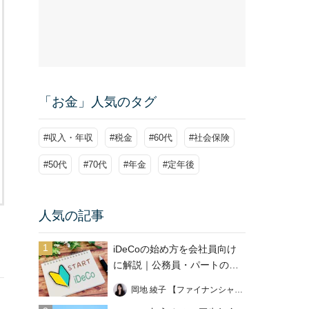
「お金」人気のタグ
#収入・年収
#税金
#60代
#社会保険
#50代
#70代
#年金
#定年後
人気の記事
1
iDeCoの始め方を会社員向け
に解説｜公務員・パートの加
入条件も
岡地 綾子 【ファイナンシャル・プランナー】