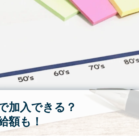
で加入できる？

給額も！