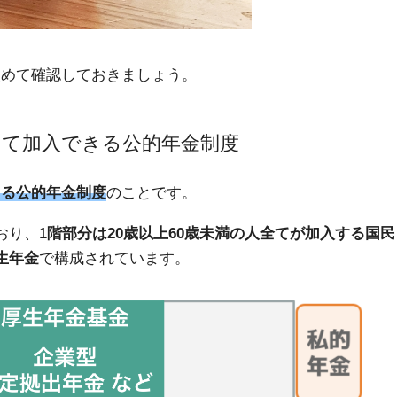
改めて確認しておきましょう。
して加入できる公的年金制度
きる公的年金制度
のことです。
おり、1
階部分は20歳以上60歳未満の人全てが加入する国民
生年金
で構成されています。