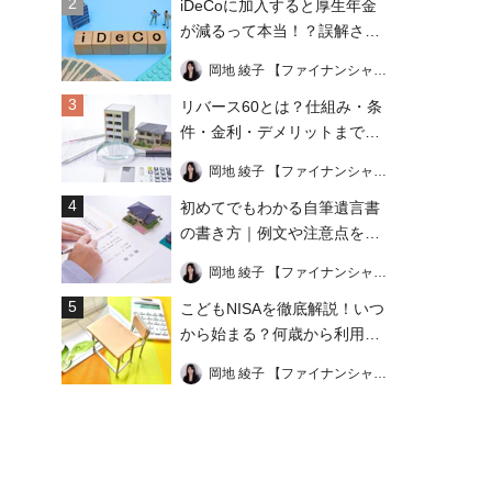
2
iDeCoに加入すると厚生年金
が減るって本当！？誤解され
る理由や注意点を解説
岡地 綾子 【ファイナンシャル・プランナー】
3
リバース60とは？仕組み・条
件・金利・デメリットまでわ
かりやすく解説！
岡地 綾子 【ファイナンシャル・プランナー】
4
初めてでもわかる自筆遺言書
の書き方｜例文や注意点を総
まとめ！
岡地 綾子 【ファイナンシャル・プランナー】
5
こどもNISAを徹底解説！いつ
から始まる？何歳から利用で
きる？上限はいくら？
岡地 綾子 【ファイナンシャル・プランナー】