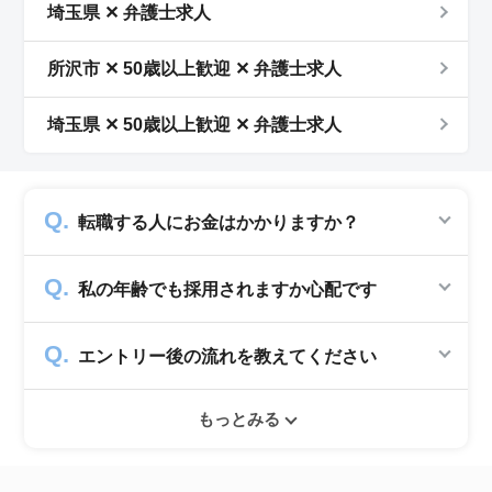
埼玉県 ✕ 弁護士求人
所沢市 ✕ 50歳以上歓迎 ✕ 弁護士求人
埼玉県 ✕ 50歳以上歓迎 ✕ 弁護士求人
転職する人にお金はかかりますか？
かかりません。求人企業から費用を頂いて運営
私の年齢でも採用されますか心配です
していますので、転職希望者の方からは費用は
一切発生致しません。
シニアジョブでは50歳以上の方を採用する企
エントリー後の流れを教えてください
業のみ掲載をしています。60代・70代以上の
就職実績も多数ありますので年齢に気負いせず
エントリー後はお電話にてキャリアアドバイザ
ぜひ紹介依頼へ進んでください。
もっとみる
ーとヒアリングのお時間を頂きます。その後希
望条件沿った求人をご案内させて頂きます。面
接調整や入社時の条件交渉など最後まで入社の