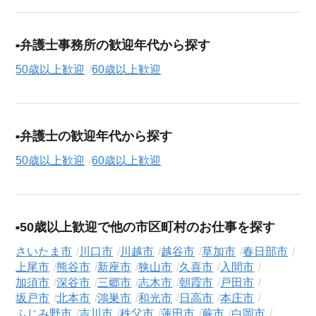
弁護士事務所の歓迎年代から探す
50歳以上歓迎
60歳以上歓迎
弁護士の歓迎年代から探す
50歳以上歓迎
60歳以上歓迎
50歳以上歓迎で他の市区町村のお仕事を探す
さいたま市
川口市
川越市
越谷市
草加市
春日部市
上尾市
熊谷市
新座市
狭山市
久喜市
入間市
加須市
深谷市
三郷市
志木市
朝霞市
戸田市
坂戸市
北本市
鴻巣市
和光市
日高市
本庄市
ふじみ野市
吉川市
秩父市
蓮田市
蕨市
白岡市