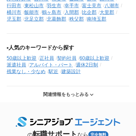
行田市
東松山市
羽生市
幸手市
富士見市
八潮市
桶川市
飯能市
鶴ヶ島市
入間郡
比企郡
大里郡
児玉郡
北足立郡
北葛飾郡
秩父郡
南埼玉郡
人気のキーワードから探す
50歳以上歓迎
正社員
契約社員
60歳以上歓迎
派遣社員
アルバイト・パート
週休2日制
残業なし・少なめ
駅近
建築設計
関連情報をもっとみる
転職サポート
の
なら
完全無料