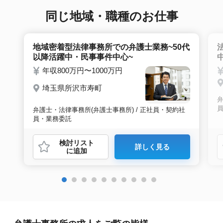
サポートをいたします。
同じ地域・職種のお仕事
地域密着型法律事務所での弁護士業務~50代
以降活躍中・民事事件中心~
年収800万円〜1000万円
埼玉県所沢市寿町
弁
弁護士・法律事務所(弁護士事務所) / 正社員・契約社
員・業務委託
検討リスト
詳しく見る
に追加