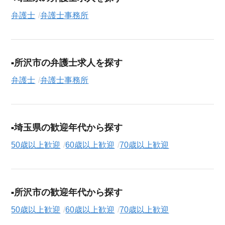
（
正社員
、
契約社員
、
アルバイト・パート
）や、勤務地、年
弁護士
弁護士事務所
収・時給・日給、さらに
週休2日制
、
駅近
、
短期
といったこだわ
り条件での絞り込み検索も可能です。
この弁護士事務所の求人にご興味をお持ちの方はもちろん、
所沢市の弁護士求人を探す
「まずは相談から始めたい」という方も、ぜひお気軽に
転職支
援サービス（無料）
にお申し込みください。
弁護士
弁護士事務所
埼玉県の歓迎年代から探す
50歳以上歓迎
60歳以上歓迎
70歳以上歓迎
所沢市の歓迎年代から探す
50歳以上歓迎
60歳以上歓迎
70歳以上歓迎