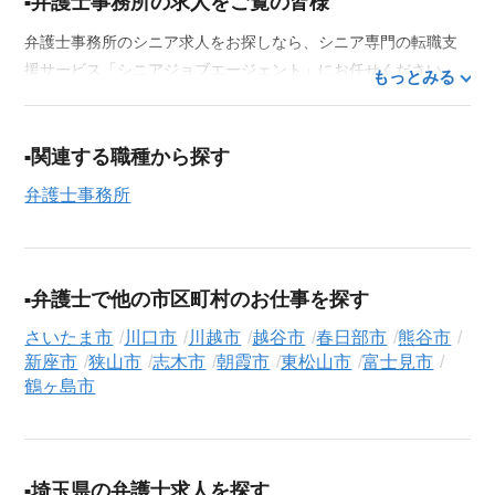
弁護士事務所の求人をご覧の皆様
弁護士事務所のシニア求人をお探しなら、シニア専門の転職支
援サービス「シニアジョブエージェント」にお任せください。
もっとみる
50代・60代はもちろん、70代以上の方の転職支援実績も豊富な
私たちが、あなたの経験とスキルを活かせるお仕事探しを徹底
的にサポートします。この求人を含む
33,686
件（2026年8月7日
関連する職種から探す
現在）のシニア向け求人を保有しており、その多くが当サービ
弁護士事務所
スだけの非公開求人です。
ご利用の流れ
気になる求人がございましたら、まずは「求人紹介を依頼す
弁護士で他の市区町村のお仕事を探す
る」ボタンからご登録ください。シニア専門のキャリアアドバ
イザーが、これまでのご経歴やご希望を丁寧にヒアリングし、
さいたま市
川口市
川越市
越谷市
春日部市
熊谷市
職務経歴書の作成から面接対策、企業との条件交渉まで、転職
新座市
狭山市
志木市
朝霞市
東松山市
富士見市
活動の全プロセスを無料でサポートいたします。
鶴ヶ島市
求人検索について
シニアジョブエージェントでは、豊富な求人情報の中から、あ
なたの希望に合ったお仕事を簡単に見つけられます。雇用形態
埼玉県の弁護士求人を探す