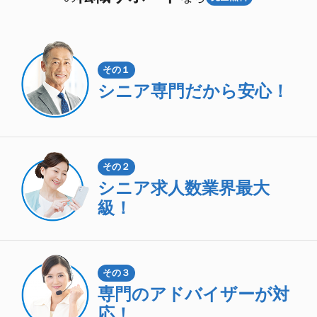
その１
シニア専門
だから安心！
その２
シニア求人数
業界最大
級！
その３
専門のアドバイザーが対
応！