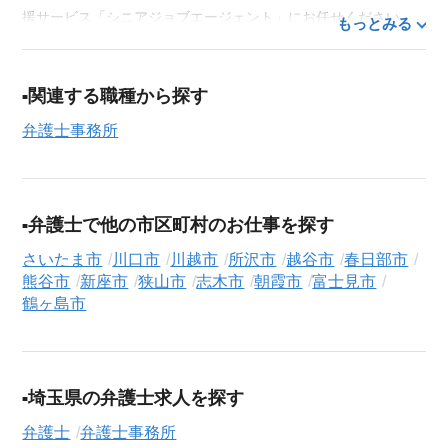
援サービス「シニアジョブエージェント」にお任せください。
もっとみる
50代・60代はもちろん、70代以上の方の転職支援実績も豊富な
私たちが、あなたの経験とスキルを活かせるお仕事探しを徹底
的にサポートします。この求人を含む
33,686
件（2026年8月6日
関連する職種から探す
現在）のシニア向け求人を保有しており、その多くが当サービ
弁護士事務所
スだけの非公開求人です。
ご利用の流れ
気になる求人がございましたら、まずは「求人紹介を依頼す
弁護士で他の市区町村のお仕事を探す
る」ボタンからご登録ください。シニア専門のキャリアアドバ
イザーが、これまでのご経歴やご希望を丁寧にヒアリングし、
さいたま市
川口市
川越市
所沢市
越谷市
春日部市
職務経歴書の作成から面接対策、企業との条件交渉まで、転職
熊谷市
新座市
狭山市
志木市
朝霞市
富士見市
活動の全プロセスを無料でサポートいたします。
鶴ヶ島市
求人検索について
シニアジョブエージェントでは、豊富な求人情報の中から、あ
なたの希望に合ったお仕事を簡単に見つけられます。雇用形態
埼玉県の弁護士求人を探す
（
正社員
、
契約社員
、
アルバイト・パート
）や、勤務地、年
弁護士
弁護士事務所
収・時給・日給、さらに
週休2日制
、
駅近
、
短期
といったこだわ