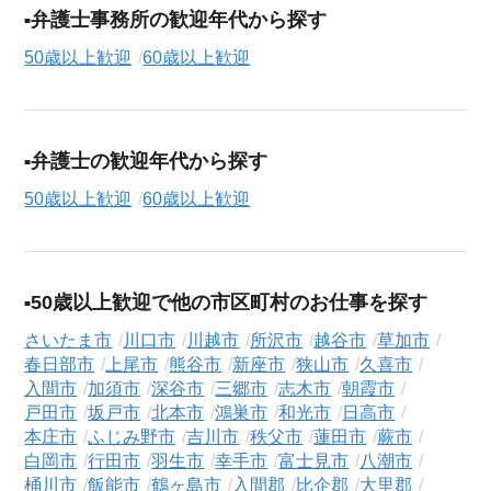
弁護士事務所の歓迎年代から探す
50歳以上歓迎
60歳以上歓迎
弁護士の歓迎年代から探す
50歳以上歓迎
60歳以上歓迎
50歳以上歓迎で他の市区町村のお仕事を探す
さいたま市
川口市
川越市
所沢市
越谷市
草加市
春日部市
上尾市
熊谷市
新座市
狭山市
久喜市
入間市
加須市
深谷市
三郷市
志木市
朝霞市
戸田市
坂戸市
北本市
鴻巣市
和光市
日高市
本庄市
ふじみ野市
吉川市
秩父市
蓮田市
蕨市
白岡市
行田市
羽生市
幸手市
富士見市
八潮市
桶川市
飯能市
鶴ヶ島市
入間郡
比企郡
大里郡