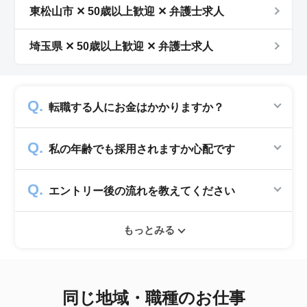
東松山市 ✕ 50歳以上歓迎 ✕ 弁護士求人
埼玉県 ✕ 50歳以上歓迎 ✕ 弁護士求人
転職する人にお金はかかりますか？
かかりません。求人企業から費用を頂いて運営
私の年齢でも採用されますか心配です
していますので、転職希望者の方からは費用は
一切発生致しません。
シニアジョブでは50歳以上の方を採用する企
エントリー後の流れを教えてください
業のみ掲載をしています。60代・70代以上の
就職実績も多数ありますので年齢に気負いせず
エントリー後はお電話にてキャリアアドバイザ
ぜひ紹介依頼へ進んでください。
もっとみる
ーとヒアリングのお時間を頂きます。その後希
望条件沿った求人をご案内させて頂きます。面
接調整や入社時の条件交渉など最後まで入社の
サポートをいたします。
同じ地域・職種のお仕事