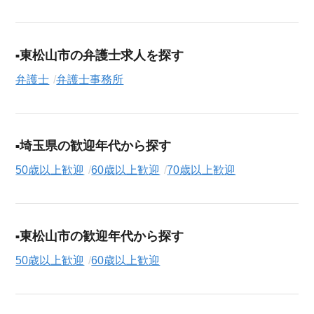
り条件での絞り込み検索も可能です。
この弁護士事務所の求人にご興味をお持ちの方はもちろん、
東松山市の弁護士求人を探す
「まずは相談から始めたい」という方も、ぜひお気軽に
転職支
援サービス（無料）
にお申し込みください。
弁護士
弁護士事務所
埼玉県の歓迎年代から探す
50歳以上歓迎
60歳以上歓迎
70歳以上歓迎
東松山市の歓迎年代から探す
50歳以上歓迎
60歳以上歓迎