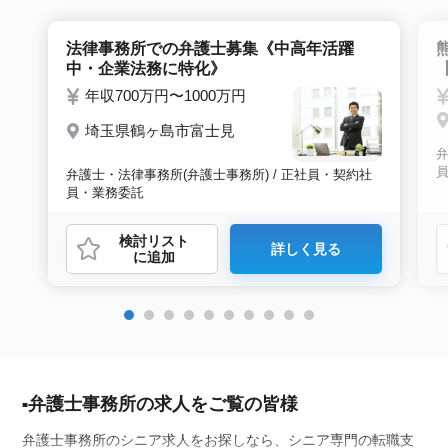
法律事務所での弁護士募集《中高年活躍
中・企業法務に特化》
年収700万円〜1000万円
埼玉県鶴ヶ島市富士見
弁
弁護士・法律事務所(弁護士事務所) / 正社員・契約社
員・業務委託
検討リスト
詳しく見る
に追加
弁護士事務所の求人をご覧の皆様
弁護士事務所のシニア求人をお探しなら、シニア専門の転職支