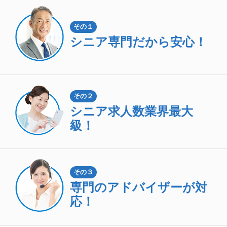
その１
シニア専門
だから安心！
その２
シニア求人数
業界最大
級！
その３
専門のアドバイザーが対
応！