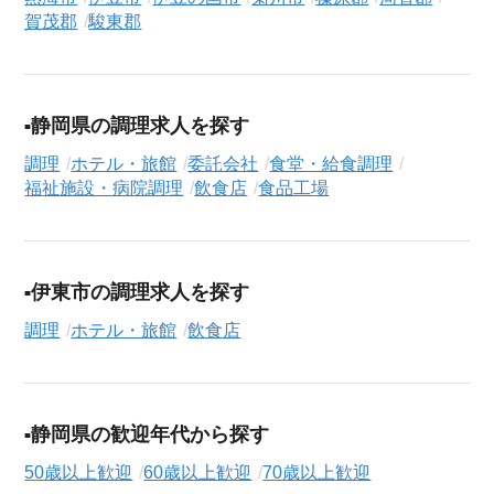
求人検索について
賀茂郡
駿東郡
シニアジョブエージェントでは、豊富な求人情報の中から、あ
なたの希望に合ったお仕事を簡単に見つけられます。雇用形態
（
正社員
、
契約社員
、
アルバイト・パート
）や、勤務地、年
収・時給・日給、さらに
週休2日制
、
駅近
、
寮・社宅あり
といっ
静岡県の調理求人を探す
たこだわり条件での絞り込み検索も可能です。
調理
ホテル・旅館
委託会社
食堂・給食調理
福祉施設・病院調理
飲食店
食品工場
このホテル・旅館の求人にご興味をお持ちの方はもちろん、
「まずは相談から始めたい」という方も、ぜひお気軽に
転職支
援サービス（無料）
にお申し込みください。
伊東市の調理求人を探す
調理
ホテル・旅館
飲食店
静岡県の歓迎年代から探す
50歳以上歓迎
60歳以上歓迎
70歳以上歓迎