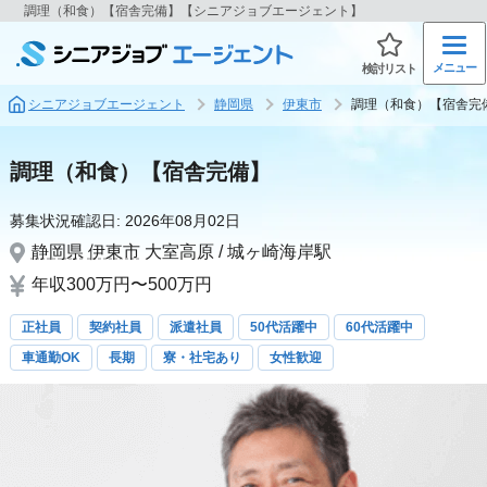
調理（和食）【宿舎完備】【シニアジョブエージェント】
メニュー
検討リスト
シニアジョブエージェント
静岡県
伊東市
調理（和食）【宿舎完
調理（和食）【宿舎完備】
募集状況確認日:
2026年08月02日
静岡県
伊東市
大室高原 / 城ヶ崎海岸駅
年収300万円〜500万円
正社員
契約社員
派遣社員
50代活躍中
60代活躍中
車通勤OK
長期
寮・社宅あり
女性歓迎