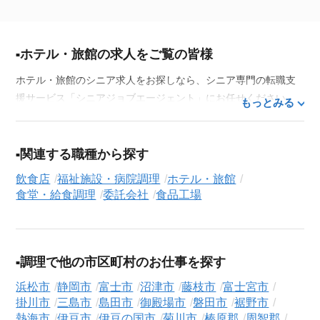
ホテル・旅館の求人をご覧の皆様
ホテル・旅館のシニア求人をお探しなら、シニア専門の転職支
援サービス「シニアジョブエージェント」にお任せください。
もっとみる
50代・60代はもちろん、70代以上の方の転職支援実績も豊富な
私たちが、あなたの経験とスキルを活かせるお仕事探しを徹底
的にサポートします。この求人を含む
33,686
件（2026年8月7日
関連する職種から探す
現在）のシニア向け求人を保有しており、その多くが当サービ
飲食店
福祉施設・病院調理
ホテル・旅館
スだけの非公開求人です。
食堂・給食調理
委託会社
食品工場
ご利用の流れ
気になる求人がございましたら、まずは「求人紹介を依頼す
る」ボタンからご登録ください。シニア専門のキャリアアドバ
調理で他の市区町村のお仕事を探す
イザーが、これまでのご経歴やご希望を丁寧にヒアリングし、
職務経歴書の作成から面接対策、企業との条件交渉まで、転職
浜松市
静岡市
富士市
沼津市
藤枝市
富士宮市
活動の全プロセスを無料でサポートいたします。
掛川市
三島市
島田市
御殿場市
磐田市
裾野市
熱海市
伊豆市
伊豆の国市
菊川市
榛原郡
周智郡