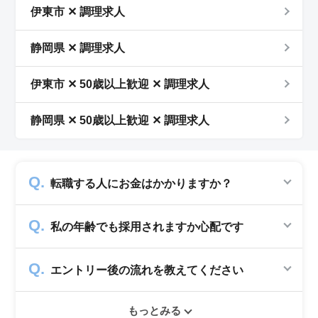
伊東市 ✕ 調理求人
静岡県 ✕ 調理求人
伊東市 ✕ 50歳以上歓迎 ✕ 調理求人
静岡県 ✕ 50歳以上歓迎 ✕ 調理求人
転職する人にお金はかかりますか？
かかりません。求人企業から費用を頂いて運営
私の年齢でも採用されますか心配です
していますので、転職希望者の方からは費用は
一切発生致しません。
シニアジョブでは50歳以上の方を採用する企
エントリー後の流れを教えてください
業のみ掲載をしています。60代・70代以上の
就職実績も多数ありますので年齢に気負いせず
エントリー後はお電話にてキャリアアドバイザ
ぜひ紹介依頼へ進んでください。
もっとみる
ーとヒアリングのお時間を頂きます。その後希