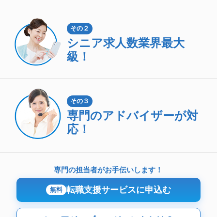
その２
シニア求人数
業界最大
級！
その３
専門のアドバイザーが対
応！
専門の担当者がお手伝いします！
転職支援サービスに申込む
無料