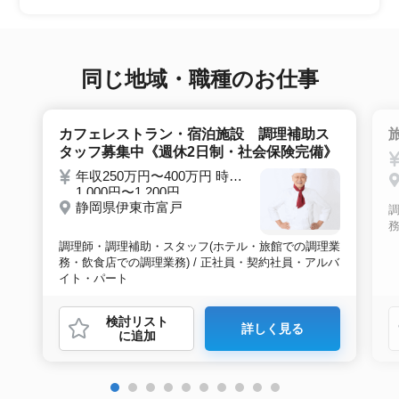
望条件沿った求人をご案内させて頂きます。面
接調整や入社時の条件交渉など最後まで入社の
サポートをいたします。
同じ地域・職種のお仕事
カフェレストラン・宿泊施設 調理補助ス
タッフ募集中《週休2日制・社会保険完備》
年収250万円〜400万円 時給
1,000円〜1,200円
静岡県伊東市富戸
務
調理師・調理補助・スタッフ(ホテル・旅館での調理業
務・飲食店での調理業務) / 正社員・契約社員・アルバ
イト・パート
検討リスト
詳しく見る
に追加