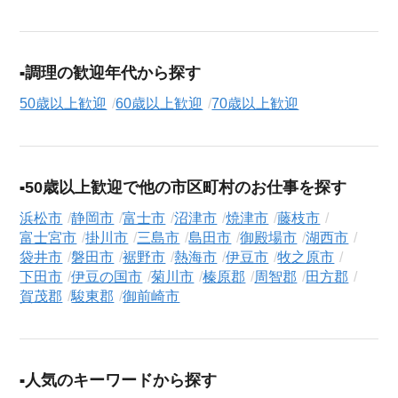
調理の歓迎年代から探す
50歳以上歓迎
60歳以上歓迎
70歳以上歓迎
50歳以上歓迎で他の市区町村のお仕事を探す
浜松市
静岡市
富士市
沼津市
焼津市
藤枝市
富士宮市
掛川市
三島市
島田市
御殿場市
湖西市
袋井市
磐田市
裾野市
熱海市
伊豆市
牧之原市
下田市
伊豆の国市
菊川市
榛原郡
周智郡
田方郡
賀茂郡
駿東郡
御前崎市
人気のキーワードから探す