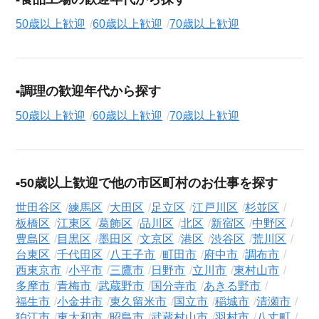
50歳以上歓迎
60歳以上歓迎
70歳以上歓迎
調理の歓迎年代から探す
50歳以上歓迎
60歳以上歓迎
70歳以上歓迎
50歳以上歓迎で他の市区町村のお仕事を探す
世田谷区
練馬区
大田区
足立区
江戸川区
杉並区
板橋区
江東区
葛飾区
品川区
北区
新宿区
中野区
豊島区
目黒区
墨田区
文京区
港区
渋谷区
荒川区
台東区
千代田区
八王子市
町田市
府中市
調布市
西東京市
小平市
三鷹市
日野市
立川市
東村山市
多摩市
青梅市
武蔵野市
国分寺市
あきる野市
福生市
小金井市
東久留米市
国立市
稲城市
清瀬市
狛江市
東大和市
昭島市
武蔵村山市
羽村市
八丈町