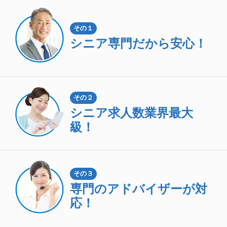
その１
シニア専門
だから安心！
その２
シニア求人数
業界最大
級！
その３
専門のアドバイザーが対
応！