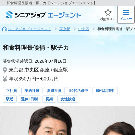
和食料理長候補・駅チカ【シニアジョブエージェント】
メニュー
検討リスト
シニアジョブエージェント
東京都
中央区
和食料理長候補・駅チ
和食料理長候補・駅チカ
募集状況確認日:
2026年07月16日
東京都
中央区
銀座 / 銀座駅
年収350万円〜600万円
正社員
契約社員
派遣社員
50代活躍中
60代活躍中
駅近
週休2日制
長期
女性歓迎