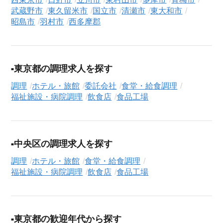
なたの希望に合ったお仕事を簡単に見つけられます。雇用形態
武蔵野市
東久留米市
国立市
清瀬市
東大和市
昭島市
羽村市
西多摩郡
（
正社員
、
契約社員
、
アルバイト・パート
）や、勤務地、年
収・時給・日給、さらに
週休2日制
、
駅近
、
寮・社宅あり
といっ
たこだわり条件での絞り込み検索も可能です。
この飲食店の求人にご興味をお持ちの方はもちろん、「まずは
東京都の調理求人を探す
相談から始めたい」という方も、ぜひお気軽に
転職支援サービ
調理
ホテル・旅館
委託会社
食堂・給食調理
ス（無料）
にお申し込みください。
福祉施設・病院調理
飲食店
食品工場
中央区の調理求人を探す
調理
ホテル・旅館
食堂・給食調理
福祉施設・病院調理
飲食店
食品工場
東京都の歓迎年代から探す