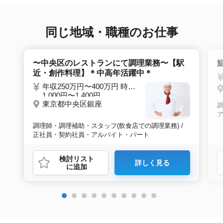
接調整や入社時の条件交渉など最後まで入社の
サポートをいたします。
同じ地域・職種のお仕事
〜中央区のレストランにて調理業務〜【駅
近・創作料理】＊中高年活躍中＊
年収250万円〜400万円 時給
1,000円〜1,400円
東京都中央区銀座
調
調理師・調理補助・スタッフ(飲食店での調理業務) /
正社員・契約社員・アルバイト・パート
検討リスト
詳しく見る
に追加