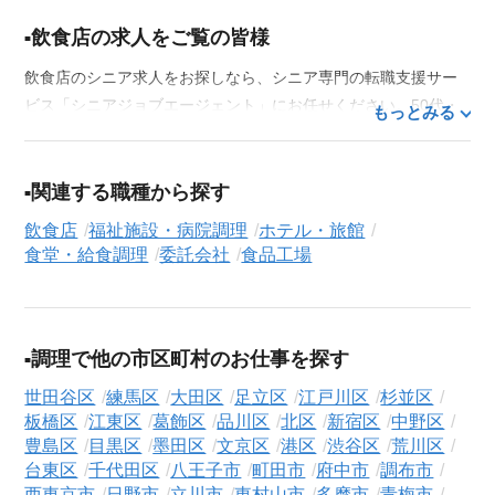
飲食店の求人をご覧の皆様
飲食店のシニア求人をお探しなら、シニア専門の転職支援サー
ビス「シニアジョブエージェント」にお任せください。50代・
もっとみる
60代はもちろん、70代以上の方の転職支援実績も豊富な私たち
が、あなたの経験とスキルを活かせるお仕事探しを徹底的にサ
ポートします。この求人を含む
33,685
件（2026年8月6日現在）
関連する職種から探す
のシニア向け求人を保有しており、その多くが当サービスだけ
飲食店
福祉施設・病院調理
ホテル・旅館
の非公開求人です。
食堂・給食調理
委託会社
食品工場
ご利用の流れ
気になる求人がございましたら、まずは「求人紹介を依頼す
る」ボタンからご登録ください。シニア専門のキャリアアドバ
調理で他の市区町村のお仕事を探す
イザーが、これまでのご経歴やご希望を丁寧にヒアリングし、
職務経歴書の作成から面接対策、企業との条件交渉まで、転職
世田谷区
練馬区
大田区
足立区
江戸川区
杉並区
活動の全プロセスを無料でサポートいたします。
板橋区
江東区
葛飾区
品川区
北区
新宿区
中野区
豊島区
目黒区
墨田区
文京区
港区
渋谷区
荒川区
求人検索について
台東区
千代田区
八王子市
町田市
府中市
調布市
シニアジョブエージェントでは、豊富な求人情報の中から、あ
西東京市
日野市
立川市
東村山市
多摩市
青梅市