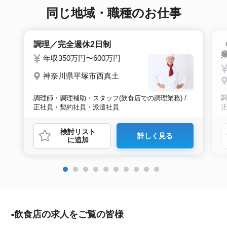
サポートをいたします。
同じ地域・職種のお仕事
調理／完全週休2日制
年収350万円〜600万円
神奈川県平塚市西真土
調
調理師・調理補助・スタッフ(飲食店での調理業務) /
正社員・契約社員・派遣社員
検討リスト
詳しく見る
に追加
飲食店の求人をご覧の皆様