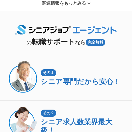
関連情報をもっとみる
転職サポート
の
なら
完全無料
その１
シニア専門
だから安心！
その２
シニア求人数
業界最大
級！