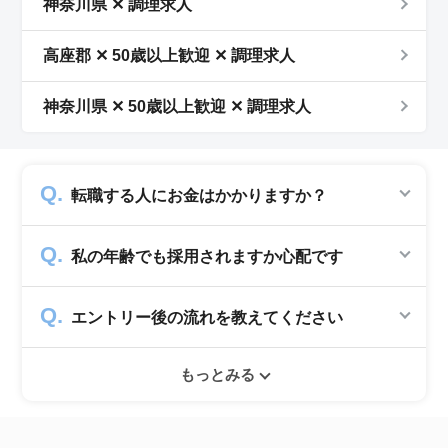
神奈川県 ✕ 調理求人
高座郡 ✕ 50歳以上歓迎 ✕ 調理求人
神奈川県 ✕ 50歳以上歓迎 ✕ 調理求人
転職する人にお金はかかりますか？
かかりません。求人企業から費用を頂いて運営
私の年齢でも採用されますか心配です
していますので、転職希望者の方からは費用は
一切発生致しません。
シニアジョブでは50歳以上の方を採用する企
エントリー後の流れを教えてください
業のみ掲載をしています。60代・70代以上の
就職実績も多数ありますので年齢に気負いせず
エントリー後はお電話にてキャリアアドバイザ
ぜひ紹介依頼へ進んでください。
もっとみる
ーとヒアリングのお時間を頂きます。その後希
望条件沿った求人をご案内させて頂きます。面
接調整や入社時の条件交渉など最後まで入社の