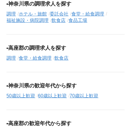
収・時給・日給、さらに
週休2日制
、
駅近
、
寮・社宅あり
といっ
神奈川県の調理求人を探す
たこだわり条件での絞り込み検索も可能です。
調理
ホテル・旅館
委託会社
食堂・給食調理
福祉施設・病院調理
飲食店
食品工場
この飲食店の求人にご興味をお持ちの方はもちろん、「まずは
相談から始めたい」という方も、ぜひお気軽に
転職支援サービ
ス（無料）
にお申し込みください。
高座郡の調理求人を探す
調理
食堂・給食調理
飲食店
神奈川県の歓迎年代から探す
50歳以上歓迎
60歳以上歓迎
70歳以上歓迎
高座郡の歓迎年代から探す