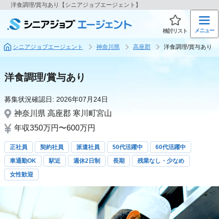
洋食調理/賞与あり【シニアジョブエージェント】
メニュー
検討リスト
シニアジョブエージェント
神奈川県
高座郡
洋食調理/賞与あり
洋食調理/賞与あり
募集状況確認日:
2026年07月24日
神奈川県
高座郡
寒川町宮山
年収350万円〜600万円
正社員
契約社員
派遣社員
50代活躍中
60代活躍中
車通勤OK
駅近
週休2日制
長期
残業なし・少なめ
女性歓迎