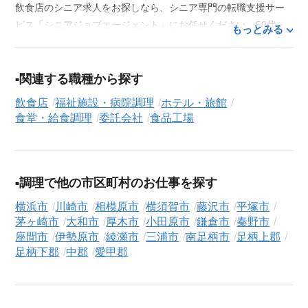
飲食店のシニア求人をお探しなら、シニア専門の転職支援サー
ビス「シニアジョブエージェント」にお任せください。50代・
もっとみる
60代はもちろん、70代以上の方の転職支援実績も豊富な私たち
が、あなたの経験とスキルを活かせるお仕事探しを徹底的にサ
ポートします。この求人を含む
33,686
件（2026年8月7日現在）
関連する職種から探す
のシニア向け求人を保有しており、その多くが当サービスだけ
飲食店
福祉施設・病院調理
ホテル・旅館
の非公開求人です。
食堂・給食調理
委託会社
食品工場
ご利用の流れ
気になる求人がございましたら、まずは「求人紹介を依頼す
る」ボタンからご登録ください。シニア専門のキャリアアドバ
調理で他の市区町村のお仕事を探す
イザーが、これまでのご経歴やご希望を丁寧にヒアリングし、
職務経歴書の作成から面接対策、企業との条件交渉まで、転職
横浜市
川崎市
相模原市
横須賀市
藤沢市
平塚市
活動の全プロセスを無料でサポートいたします。
茅ヶ崎市
大和市
厚木市
小田原市
鎌倉市
秦野市
座間市
伊勢原市
綾瀬市
三浦市
南足柄市
足柄上郡
求人検索について
足柄下郡
中郡
愛甲郡
シニアジョブエージェントでは、豊富な求人情報の中から、あ
なたの希望に合ったお仕事を簡単に見つけられます。雇用形態
（
正社員
、
契約社員
、
アルバイト・パート
）や、勤務地、年