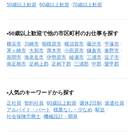
50歳以上歓迎
60歳以上歓迎
70歳以上歓迎
50歳以上歓迎で他の市区町村のお仕事を探す
横浜市
川崎市
相模原市
横須賀市
藤沢市
平塚市
茅ヶ崎市
大和市
厚木市
小田原市
鎌倉市
秦野市
座間市
海老名市
伊勢原市
綾瀬市
三浦市
逗子市
南足柄市
足柄上郡
足柄下郡
三浦郡
中郡
愛甲郡
人気のキーワードから探す
正社員
契約社員
60歳以上歓迎
週休2日制
派遣社員
アルバイト・パート
残業なし・少なめ
駅近
社会保険労務士
機械設計・開発