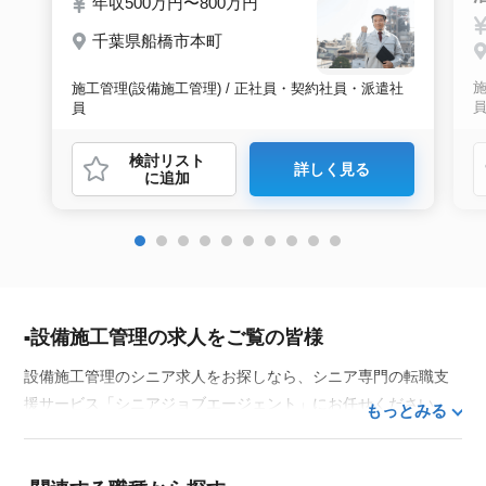
年収500万円〜800万円
千葉県船橋市本町
施
施工管理(設備施工管理) / 正社員・契約社員・派遣社
員
検討リスト
詳しく見る
に追加
設備施工管理の求人をご覧の皆様
設備施工管理のシニア求人をお探しなら、シニア専門の転職支
援サービス「シニアジョブエージェント」にお任せください。
もっとみる
50代・60代はもちろん、70代以上の方の転職支援実績も豊富な
私たちが、あなたの経験とスキルを活かせるお仕事探しを徹底
的にサポートします。この求人を含む
33,686
件（2026年8月10