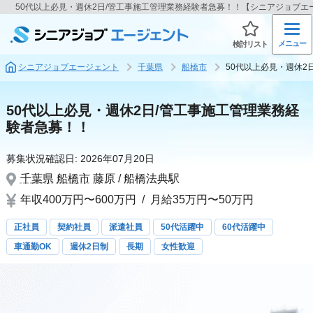
50代以上必見・週休2日/管工事施工管理業務経験者急募！！【シニアジョブエ
メニュー
検討リスト
シニアジョブエージェント
千葉県
船橋市
50代以上必見・週休2
50代以上必見・週休2日/管工事施工管理業務経
験者急募！！
募集状況確認日:
2026年07月20日
千葉県
船橋市
藤原 / 船橋法典駅
年収400万円〜600万円
/
月給35万円〜50万円
正社員
契約社員
派遣社員
50代活躍中
60代活躍中
車通勤OK
週休2日制
長期
女性歓迎