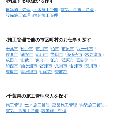
関連する職種から探す
日現在）のシニア向け求人を保有しており、その多くが当サー
建築施工管理
土木施工管理
電気工事施工管理
ビスだけの非公開求人です。
設備施工管理
内装施工管理
ご利用の流れ
気になる求人がございましたら、まずは「求人紹介を依頼す
る」ボタンからご登録ください。シニア専門のキャリアアドバ
施工管理で他の市区町村のお仕事を探す
イザーが、これまでのご経歴やご希望を丁寧にヒアリングし、
職務経歴書の作成から面接対策、企業との条件交渉まで、転職
千葉市
松戸市
市川市
柏市
市原市
八千代市
活動の全プロセスを無料でサポートいたします。
佐倉市
浦安市
流山市
野田市
我孫子市
木更津市
成田市
山武市
東金市
旭市
茂原市
四街道市
求人検索について
印西市
袖ケ浦市
富津市
八街市
君津市
鴨川市
シニアジョブエージェントでは、豊富な求人情報の中から、あ
香取市
南房総市
山武郡
香取郡
なたの希望に合ったお仕事を簡単に見つけられます。雇用形態
（
正社員
、
契約社員
、
アルバイト・パート
）や、勤務地、年
収・時給・日給、さらに
週休2日制
、
駅近
、
寮・社宅あり
といっ
千葉県の施工管理求人を探す
たこだわり条件での絞り込み検索も可能です。
施工管理
土木施工管理
建築施工管理
内装施工管理
この設備施工管理の求人にご興味をお持ちの方はもちろん、
電気工事施工管理
設備施工管理
「まずは相談から始めたい」という方も、ぜひお気軽に
転職支