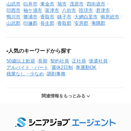
山武市
白井市
東金市
旭市
茂原市
四街道市
印西市
袖ケ浦市
富津市
八街市
匝瑳市
君津市
鴨川市
勝浦市
香取市
銚子市
大網白里市
南房総市
山武郡
印旛郡
長生郡
香取郡
安房郡
夷隅郡
人気のキーワードから探す
50歳以上歓迎
長期
契約社員
正社員
派遣社員
アルバイト・パート
週休2日制
車通勤OK
残業なし・少なめ
調剤事務
関連情報をもっとみる