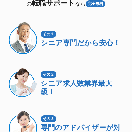
転職サポート
の
なら
完全無料
その１
シニア専門
だから安心！
その２
シニア求人数
業界最大
級！
その３
専門のアドバイザーが対