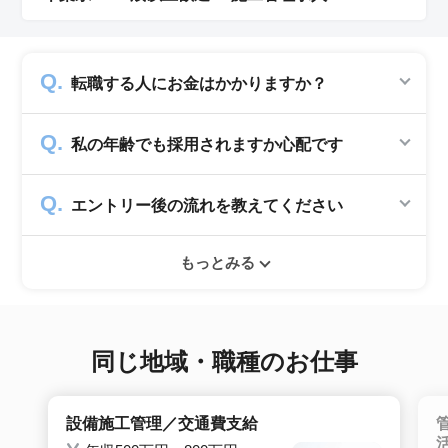
転職する人にお金はかかりますか？
かかりません。求人企業から費用を頂いて運営
私の年齢でも採用されますか心配です
していますので、転職希望者の方からは費用は
一切発生致しません。
シニアジョブでは50歳以上の方を採用する企
エントリー後の流れを教えてください
業のみ掲載をしています。60代・70代以上の
就職実績も多数ありますので年齢に気負いせず
エントリー後はお電話にてキャリアアドバイザ
ぜひ紹介依頼へ進んでください。
もっとみる
ーとヒアリングのお時間を頂きます。その後希
望条件沿った求人をご案内させて頂きます。面
接調整や入社時の条件交渉など最後まで入社の
サポートをいたします。
同じ地域・職種のお仕事
設備施工管理／交通費支給