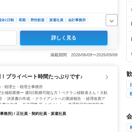
週休2日制
長期
男性歓迎
派遣社員
会計事務所
理士業務補助の派遣社員募集です。業務内容は税理士業務
詳しく見る
顧客へのアドバイスなど。経験者や申告書作成経験者が歓
＞ 派遣社員として、週5日勤務で土日が休日。就業時
間は60分あります。時給は1,000円から1,600円で通勤手当
掲載期間 2026/06/09〜2026/09/08
退職金制度もあります。 ＜会社情報＞ 税理士業務を行
45.6歳で、最高年齢は67歳です。男女比率は男性3：女性
制！プライベート時間たっぷりです♪
 税理士補助・税理士・税理士事務所
士補助業務〜 週5日勤務可能な方！ベテラン経験者さん！大歓
容 ・決算書の作成 ・クライアントへの業績報告 ・経理改善ア
告書の作成 ・年末調整 等 ＊ポイント ・車通勤可能(無料駐車場
プライベート時間たっぷり作れます！ 皆様のご応募お待ちしており
事務所) / 正社員・契約社員・派遣社員