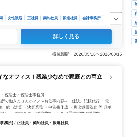
期
女性歓迎
正社員
契約社員
派遣社員
会計事務所
ライベート時間を確保可能です。通勤には車を利用でき、
詳しく見る
きます。仕事後に余裕を持って自分の時間を楽しめる環境
プの機会＞ 経験豊富なベテランも歓迎され、会計事務所
す。税理士補助業務の経験を積みながら、クライアントと
掲載期間 2026/05/16〜2026/08/15
できます。また、業務内容も幅広く、決算書の作成から経
携わることが可能です。 ＜安定した給与と福利厚生＞
した給与水準で、生活を安心して送ることができます。ま
イなオフィス！残業少なめで家庭との両立
な面でもサポートが受けられます。さらに、雇用・労災・
り、安心して働くことが可能です。
 税理士補助・税理士・税理士事務所
で働きませんか？／ --お仕事内容-- ・仕訳、記帳代行 ・電
整、給与計算 ・決算業務 ・申告書作成 ・月次巡回監査 等 ◎ポ
どなし ・女性スタッフ活躍中 ・シニア層積極的に採用中 ・
かりの為キレイなオフィス☆ 経験があれば年齢は関係なし！ 転職
事務所) / 正社員・契約社員・派遣社員
、まずはお気軽にご応募下さい♪