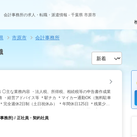
会計事務所の求人・転職・派遣情報 - 千葉県 市原市
県
市原市
会計事務所
職
 ◯主な業務内容 ・法人税、所得税、相続税等の申告書作成業
務 ・経営アドバイス等 ＊駅チカ ＊マイカー通勤OK（無料駐車
＊完全週休2日制（土日祝休み） ＊年間休日125日 ＊残業少な
ョナルを募集します。 我こそは、という優れた知識や実力をお
遇を用意しています。
務所) / 正社員・契約社員