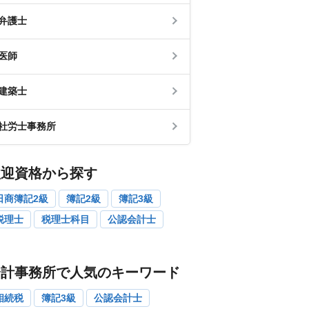
弁護士
医師
建築士
社労士事務所
歓迎資格から探す
日商簿記2級
簿記2級
簿記3級
税理士
税理士科目
公認会計士
会計事務所で人気のキーワード
相続税
簿記3級
公認会計士