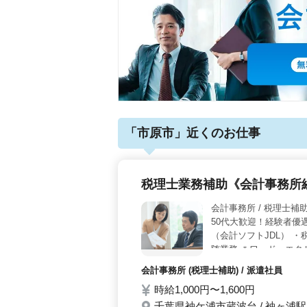
「市原市」近くのお仕事
税理士業務補助《会計事務所
会計事務所 / 税理士補
50代大歓迎！経験者優
（会計ソフトJDL） 
随業務 ＊ワード・エク
の募集です。 年齢は
会計事務所 (税理士補助) / 派遣社員
極採用します。
時給1,000円〜1,600円
千葉県袖ケ浦市蔵波台 / 袖ヶ浦駅