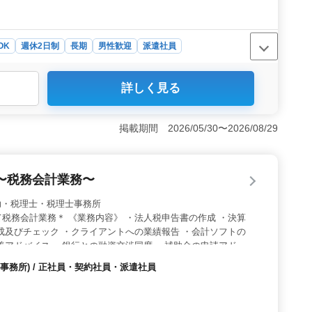
OK
週休2日制
長期
男性歓迎
派遣社員
詳しく見る
者を求める税理士補助のポジションです。会計事務、経理
（会計ソフト）経験が必須です。電話応対や来客対応、庶務
な資格と経験＞ 普通自動車免許と日商簿記3級以上の
掲載期間 2026/05/30〜2026/08/29
やTKC（会計ソフト）の経験、そして会計事務所での実務
と環境＞ アルバイト・パート・派遣社員の募集で、週
務時間は8:30〜17:00で、袖ヶ浦駅からの車出勤も可で
〜税務会計業務〜
厚生も整っています。
 税理士補助・税理士・税理士事務所
税務会計業務＊ 《業務内容》 ・法人税申告書の作成 ・決算
成及びチェック ・クライアントへの業績報告 ・会計ソフトの
善アドバイス ・銀行との融資交渉同席 ・補助金の申請アドバ
 ・経営会議への同席 ・個人確定申告書の作成 ・年末調整 備考
事務所) / 正社員・契約社員・派遣社員
支給 駅チカ 会計ソフト：TKCメイン・エッサム お気軽にお問い