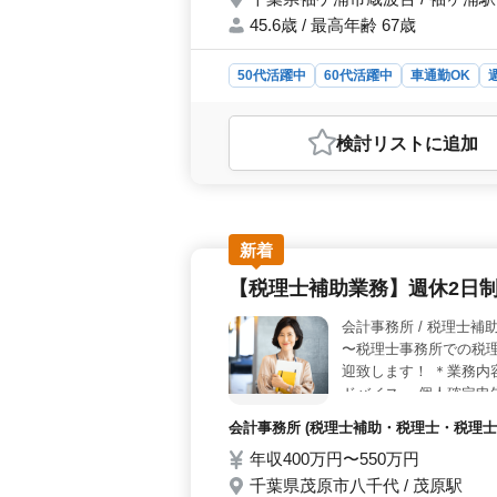
45.6歳 / 最高年齢 67歳
50代活躍中
60代活躍中
車通勤OK
おすすめポイント
＜募集内容＞ 千葉県袖ケ浦市での税
検討リスト
に追加
の補助、会計入力や税務書類の作成、
迎されます。 ＜勤務条件と福利厚生
間は09:00から17:00までで、休憩時
も支給。福利厚生は充実しており、
っており、従業員数は4人。平均年齢は
新着
7で、禁煙環境もあります。
【税理士補助業務】週休2日
会計事務所 /
〜税理士事務所での税理
迎致します！ ＊業務内
ドバイス ・個人確定申
完備) ・週休2日制 
会計事務所 (税理士補助・税理士・税理士
ます！
年収400万円〜550万円
千葉県茂原市八千代 / 茂原駅