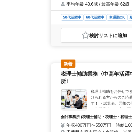
平均年齢 43.6歳 / 最高年齢 62歳
50代活躍中
60代活躍中
車通勤OK
男性歓迎
正社員
契約社員
会計事務
おすすめポイント
検討リスト
に追加
＜働きやすい勤務環境＞ 完全週休2
夏季休暇や年末年始休暇もあり、残
かせる業務内容＞ 法人税・所得税・
などを担当します。これまで培った
で待遇面も安心＞ 勤務地は姉ヶ崎駅
新着
備など福利厚生も整っており、安心し
税理士補助業務〈中高年活躍
所〉
税理士補助をお任せで
けられる方からのご応募
す！ ・試算表、元帳の
の訪問業務 ・来客、電
ます ◯税理士試験の
会計事務所 (税理士補助・税理士・税理士
☆実務経験のある方歓迎
年収400万円〜550万円 時給1,
めています！