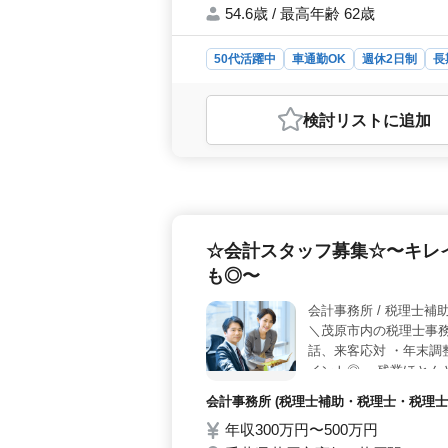
54.6歳 / 最高年齢 62歳
50代活躍中
車通勤OK
週休2日制
長
おすすめポイント
＜働きやすい環境＞ 週休2日制でプ
検討リスト
に追加
無料駐車場完備でストレスなく通勤で
が整っています。 ＜キャリアアッ
経験5年以上の方には特に適していま
の関わりを通じてスキルアップが期待
理改善アドバイスまで幅広い業務に
年収400万円〜550万円という安定
☆会計スタッフ募集☆〜キレ
た、実費通勤手当が支給され、経済的
健康・厚生などの福利厚生も整ってお
も◎〜
会計事務所 /
＼茂原市内の税理士事務所
話、来客応対 ・年末調
イント◎ ・残業ほとん
2021年に移転したば
会計事務所 (税理士補助・税理士・税理士
活動に悩んでいる方も
年収300万円〜500万円