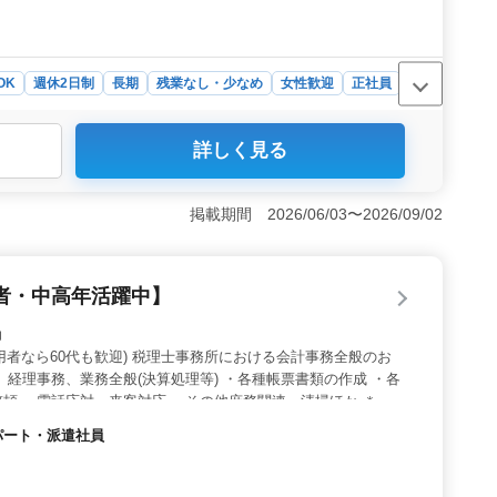
OK
週休2日制
長期
残業なし・少なめ
女性歓迎
正社員
詳しく見る
ションは税理士事務所での経験を活かしたい方にとって魅
00万円〜500万円という魅力的な報酬が提示され、正社員
も用意されています。 ＜働きやすさ＞ 週5日勤務で
掲載期間 2026/06/03〜2026/09/02
フバランスを重視する方にとって大きな魅力です。茂原駅
通勤時間の短縮が期待できます。さらに残業は月10時間程
ことができます。 ＜安心＆成長＞ この税理士事務所は
者・中高年活躍中】
なオフィスであり、女性スタッフやシニア層が積極的に採用さ
齢は関係なく、安定した環境でキャリアを築くことができ
助
C利用者なら60代も歓迎) 税理士事務所における会計事務全般のお
、経理事務、業務全般(決算処理等) ・各種帳票書類の作成 ・各
頓 ・電話応対、来客対応 ・その他庶務関連、清掃ほか ＊
験必須 業務拡大につき増員募集 年齢不問でご経験を重視しており
・パート・派遣社員
事務所経験者の是非ご応募下さい。 退職者、リタイア、ブラン