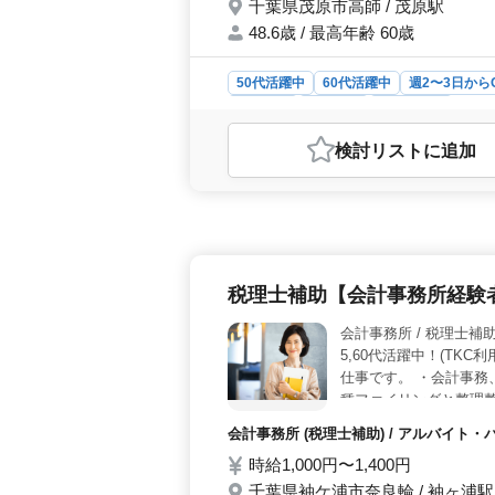
千葉県茂原市高師 / 茂原駅
48.6歳 / 最高年齢 60歳
50代活躍中
60代活躍中
週2〜3日から
契約社員
派遣社員
会計事務所
おすすめポイント
検討リスト
に追加
＜好条件＞ この会計スタッフのポジ
力的です。経験5年以上の方には年収3
から契約社員、派遣社員までの選択肢
土日祝がお休みという点はワークライ
から徒歩圏内という立地条件もあり、
度と少なめなためストレスなく働く
税理士補助【会計事務所経験
2021年に移転したばかりのキレイ
れています。経験豊富な方であれば年
会計事務所 / 税理士補
ます。
5,60代活躍中！(TK
仕事です。 ・会計事務
種ファイリングと整理整
TKC (会計ソフト)経
会計事務所 (税理士補助) / アルバイト
ます、TKC経験、会計
時給1,000円〜1,400円
クある方も歓迎です。
千葉県袖ケ浦市奈良輪 / 袖ヶ浦駅