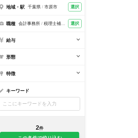
地域・駅
選択
千葉県
/
市原市
職種
選択
会計事務所
/
税理士補
助、税理士
給与
形態
特徴
キーワード
2
件