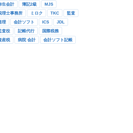
弥生会計
簿記2級
MJS
税理士事務所
ミロク
TKC
監査
経理
会計ソフト
ICS
JDL
監査役
記帳代行
国際税務
資産税
病院 会計
会計ソフト記帳