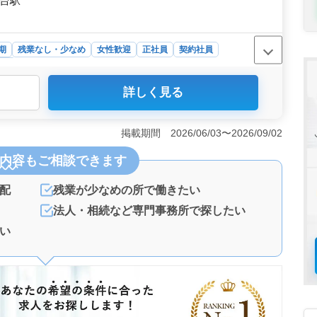
風台駅
期
残業なし・少なめ
女性歓迎
正社員
契約社員
務所
詳しく見る
年の方にとっても、この求人は大きなキャリアチャンスを
であるため、地域社会に貢献しながら安定したキャリアを
と福利厚生＞ 残業が少なく、週休2日制の働きやすい
掲載期間 2026/06/03〜2026/09/02
が可能で駐車場も完備されており、通勤のストレスを軽減
内容
もご相談できます
用・労災・健康・厚生など、社員の健康と安全をサポート
人材＞ 税理士補助業務全般を担当し、試算表や元帳の作
への訪問業務など、幅広い業務に携わります。50代・60代
配
残業が少なめの所で働きたい
られており、実務経験のある方やベテラン経験者は特に優
法人・相続など専門事務所で探したい
い