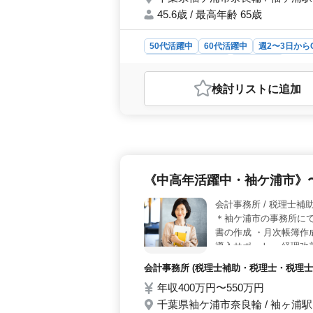
45.6歳 / 最高年齢 65歳
50代活躍中
60代活躍中
週2〜3日から
アルバイト・パート
会計事務所
おすすめポイント
検討リスト
に追加
＜業務内容＞ 税理士事務所での経験
事務などの業務全般を担当し、TKC
関連業務なども含まれます。 ＜必要
資格が必要です。また、パソコン操作
経験が求められます。 ＜勤務条件
3〜5日の柔軟な勤務日数が可能です。勤
《中高年活躍中・袖ケ浦市》
す。時給は1000〜1300円で、福利
会計事務所 /
＊袖ケ浦市の事務所にて
書の作成 ・月次帳簿作
導入サポート ・経理改
イス ・経営計画の策定
会計事務所 (税理士補助・税理士・税理士
週休2日制 交通費実費
年収400万円〜550万円
合わせ下さい☆
千葉県袖ケ浦市奈良輪 / 袖ヶ浦駅