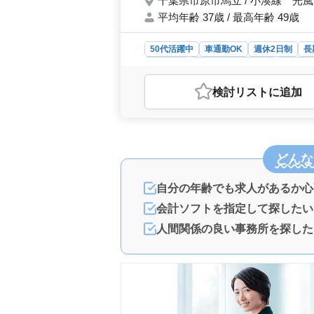
千葉県市原市馬立 / 小湊線 光
平均年齢 37歳 / 最高年齢 49歳
50代活躍中
車通勤OK
週休2日制
長
派遣社員
アルバイト・パート
会計事
おすすめポイント
検討リスト
に追加
＜キャリアチャンスと安定性＞ 中高
提供しています。地域密着型の事務所
築くことができます。 ＜働きやすさ
環境が整っています。さらに、車通勤
どんな
します。福利厚生も充実しており、雇
しています。 ＜業務内容と求める
成、会計ソフトへの入力業務、お客様
自分の年齢でも求人があるか心
の経験豊富な方々の知識と経験が求め
会計ソフトを指定して探したい
遇されます。
人間関係の良い事務所を探した