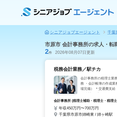
シニアジョブエージェント
千葉
市原市 会計事務所の求人・転
2
2026年08月07日更新
件
税務会計業務／駅チカ
会計事務所の税理士業務
務 ・会計帳簿の作成業
場完備） ＊交通費支給 
め 会計のプロフェッシ
持ちの方に相応しい待
会計事務所 (税理士補助・税理士・税理士事
年収450万円〜700万円
千葉県市原市姉崎東 / 姉ヶ崎駅