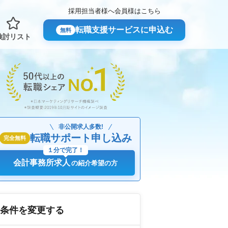
採用担当者様へ
会員様はこちら
転職支援サービスに申込む
無料
検討リスト
非公開求人多数!
転職サポート申し込み
完全無料
１分で完了！
会計事務所求人
の紹介希望の方
条件を変更する