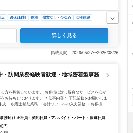
駅近
週休2日制
長期
残業なし・少なめ
女性歓迎
所
詳しく見る
日制（土日祝休み）で、年間休日125日を確保しています。
業少なめで働きやすい環境です。 ＜会計事務所経験を活
相続税等の申告書作成や会計帳簿の作成、経営アドバイス
掲載期間 2026/05/27〜2026/08/26
会計・税務の知識を活かして活躍できます。 ＜徒歩圏内
から徒歩圏内にあります。交通費支給に加え、社会保険完
て長く働ける環境です。
中・訪問業務経験者歓迎・地域密着型事務
きる方を募集しています。 お客様に対し親身なサービスを心が
をお待ちしております。 ＊仕事内容＊ 下記業務をお願いしま
作成 ・税理士補助業務 ・会計ソフトへの入力業務 ・お客様へ
話対応 ・その他の付随業務 ※車/バイク通勤可能、駐車場あり
受験応援、勉強時間を確保したい方は勤務形態の相談に乗ります
事務所) / 正社員・契約社員・アルバイト・パート・派遣社員
、ベテラン経験者優遇、50代・60代の豊かな知識・経験を求
000円