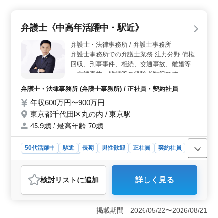
しています。年齢に関係なく、個々の能力やモチベーシ
ョンを重視し、新しいチャレンジを応援する風土があり
ます。 ＜未経験者歓迎＞ 未経験の分野に挑戦した
弁護士《中高年活躍中・駅近》
い方も歓迎です。充実したサポート体制が整っており、
専門知識やスキルを習得するためのトレーニングプログ
弁護士・法律事務所 / 弁護士事務所
ラムが用意されています。経験の浅い方も安心して新た
弁護士事務所での弁護士業務 注力分野 債権
なキャリアをスタートできます。 ＜駅近で働きやす
回収、刑事事件、相続、交通事故、離婚等
さ◎＞ 交通の便が良好な立地条件に位置しており、有
・交通事故、離婚等の経験者歓迎です。 ・
楽町駅から徒歩1分というアクセスの良さが魅力です。通
ベテランの経験者のご応募お待ちしておりま
勤時間を短縮し、仕事とプライベートのバランスを取り
弁護士・法律事務所 (弁護士事務所) / 正社員・契約社員
す。
やすくしています。
年収600万円〜900万円
東京都千代田区丸の内 / 東京駅
45.9歳 / 最高年齢 70歳
50代活躍中
駅近
長期
男性歓迎
正社員
契約社員
弁護士・法律事務所
おすすめポイント
検討リスト
に追加
詳しく見る
＜職種特徴＞ 中高年活躍中のこの事務所は駅近の便利
な立地で、働きやすく長期安定した勤務ができます。債
権回収、刑事事件、相続など幅広い案件に携われま
掲載期間 2026/05/22〜2026/08/21
す。 ＜ベテラン募集＞ 経験者募集。特に交通事故