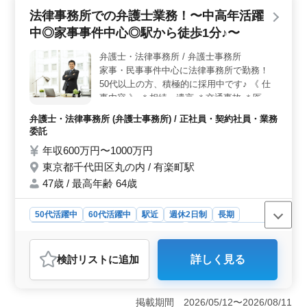
キルのサポート＞ 50代60代の方も積極的に採用されて
法律事務所での弁護士業務！〜中高年活躍
おり、未経験の分野でもサポートが充実しています。企
中◎家事事件中心◎駅から徒歩1分♪〜
業法務の幅広い業務を通じて、経験を積むことができる
ところが魅力です。 ＜やりがいのある業務内容＞
弁護士・法律事務所 / 弁護士事務所
企業法務の中核的な業務を担当し、事業再生やコンプラ
家事・民事事件中心に法律事務所で勤務！
イアンスなど幅広い案件に携わることができます。経験
を活かして新たなステージで活躍することが可能です。
50代以上の方、積極的に採用中です♪ 《 仕
事内容 》 ＊相続、遺言 ＊交通事故 ＊医療
事故 ＊債務管理 等 《 特徴 》 ・50歳以上新
弁護士・法律事務所 (弁護士事務所) / 正社員・契約社員・業務
規採用実績あり ・未経験分野挑戦歓迎 ・未
委託
経験分野サポート 現在50歳以上も活躍して
年収600万円〜1000万円
いる企業です！ 経験ない案件にチャレンジ
東京都千代田区丸の内 / 有楽町駅
したい方もぜひご応募下さい◎
47歳 / 最高年齢 64歳
50代活躍中
60代活躍中
駅近
週休2日制
長期
残業なし・少なめ
女性歓迎
正社員
契約社員
業務委託
弁護士・法律事務所
検討リスト
に追加
詳しく見る
おすすめポイント
＜中高年の活躍＞ 当法律事務所では、50代以上の方も
積極的に採用しており、豊富な経験を持った方々が活躍
掲載期間 2026/05/12〜2026/08/11