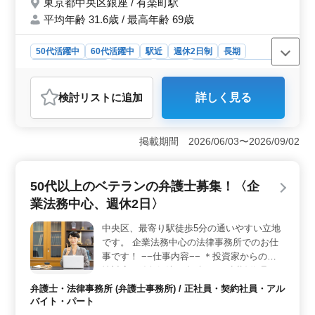
東京都中央区銀座 / 有楽町駅
トのもと、さらなるスキルアップやキャリアの発展が期
待できます。
平均年齢 31.6歳 / 最高年齢 69歳
50代活躍中
60代活躍中
駅近
週休2日制
長期
残業なし・少なめ
男性歓迎
正社員
契約社員
業務委託
弁護士・法律事務所
検討リスト
に追加
詳しく見る
おすすめポイント
＜中高年弁護士募集、駅チカの事務所＞ 東京都中央区
銀座に位置する当弁護士事務所では、経験豊富な中高年
掲載期間 2026/06/03〜2026/09/02
の弁護士を積極的に募集しています。民事案件を中心に
対応し、離婚、相続、交通事故など幅広い分野の業務に
携わっていただきます。 ＜経験浅い方も歓迎＞ 弁
50代以上のベテランの弁護士募集！〈企
護士経験が3年以上ある方はもちろん、経験が浅い方も積
業法務中心、週休2日〉
極的にご応募いただけます。弁護士費用は事務所が負担
しますので、安心してご勤務いただけます。また、経験
中央区、最寄り駅徒歩5分の通いやすい立地
に応じた研修制度も整えており、スキルアップをサポー
です。 企業法務中心の法律事務所でのお仕
トします。 ＜充実の福利厚生＞ 年収700万円〜
1000万円、全額支給の通勤手当など、安定した給与体系
事です！ −−仕事内容−− ＊投資家からの苦
をご用意しています。また、雇用・労災・健康・厚生に
情対応、紛争解決（金融ADR・訴訟代理）
加え、有給休暇や夏季休業、GW休暇などの休暇制度も整
＊ファンド会計記帳 ＊ファンド組成コンサ
弁護士・法律事務所 (弁護士事務所) / 正社員・契約社員・アル
っています。さらに、禁煙環境での快適な勤務を提供
ルティング ＊投資事業有限責任組合契約書
バイト・パート
し、健康的な職場環境を整えています。
作成・登記 ＊コンプライアンス業務受託 −