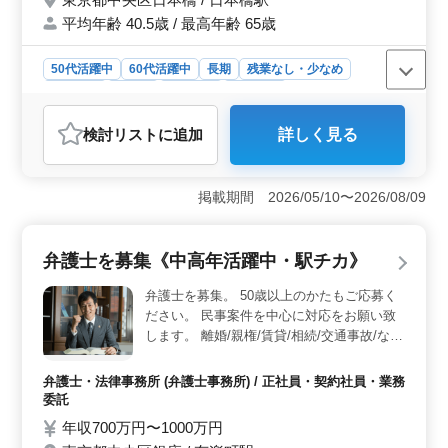
これからも活躍していきたいという向上心の
平均年齢 40.5歳 / 最高年齢 65歳
お持ちの方、ぜひご応募下さい！
50代活躍中
60代活躍中
長期
残業なし・少なめ
男性歓迎
正社員
契約社員
業務委託
弁護士・法律事務所
検討リスト
に追加
詳しく見る
おすすめポイント
＜企業法務に特化した弁護士募集＞ 日本橋駅近くの弁
護士事務所で、企業法務を中心に担当する弁護士を募集
掲載期間 2026/05/10〜2026/08/09
中です。介護事業に関する法務全般をお任せします。社
内の法律相談や契約書の作成、訴訟や紛争事案への対応
など、幅広い業務に携われます。50代や60代の経験豊富
弁護士を募集《中高年活躍中・駅チカ》
な方々が大活躍中で、土日祝休みでプライベートも充実
しています。 ＜働きやすさ抜群＞ 正社員・契約社
弁護士を募集。 50歳以上のかたもご応募く
員・業務委託の選択肢があります。週5日勤務で、土日祝
ださい。 民事案件を中心に対応をお願い致
がお休みです。残業はほぼなしで、プライベートも大切
します。 離婚/親権/賃貸/相続/交通事故/など
にできます。給与は年収600万円〜1400万円で、交通費
※弁護士費用は負担します。 経験が浅いか
も実費支給されます。社会保険完備で安心してお仕事が
たもご相談にのります。 ご応募お待ちして
できます。 ＜キャリアの発展＞ 弁護士業務に特化
弁護士・法律事務所 (弁護士事務所) / 正社員・契約社員・業務
おります。
した事務所で、企業法務の専門家としてキャリアを築く
委託
ことが可能です。日本橋の閑静なエリアに位置し、働き
年収700万円〜1000万円
やすい環境が整っています。経験豊富な先輩方のサポー