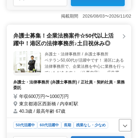
＜法律事務所での弁護士業務＞ 東京都千代田区のアク
セス良好な法律事務所が、弁護士業務ができる方を募集
掲載期間 2026/08/03〜2026/11/02
しています。特に民事事件を中心に、様々な案件に携わ
ることができます。駅チカで通勤も便利です。 ＜取
り扱い業務＞ 募集では、貸金や売掛金などの金銭トラ
弁護士募集！企業法務案件☆50代以上活
ブル、損害賠償など幅広い分野の案件を取り扱っていま
躍中！港区の法律事務所♪土日祝休み◎
す。経験豊富な方、シニア層も歓迎しています。50歳以
上の方の新規採用実績もありますので、これまでの経験
弁護士・法律事務所 / 弁護士事務所
を活かして頂ける方のご応募をお待ちしています。
ベテラン50,60代が活躍中です！ 港区にある
＜充実の待遇＞ 駅チカでアクセスが良く、長期での勤
務が可能な方を求めています。シニア層も積極的に採用
法律事務所で、企業法務を中心に業務を行っ
中で、経験を活かして働ける環境が整っています。年収
ていただきます☆ 〈仕事内容〉 ・広告審査
700万円〜1500万円と、やりがいのあるポジションで
・契約書の作成、レビュー・社内規程の整備
弁護士・法律事務所 (弁護士事務所) / 正社員・契約社員・業務
す。
・IPO関連業務 ・従業員向けコンプライア
委託
ンス教育 など 〈特徴〉 ＊個人案件受任可能
年収600万円〜1000万円
＊子育て中勤務時間相談可能 ＊フレックス
東京都港区西新橋 / 内幸町駅
制度あり 当事務所では、20代〜60代が活躍
しております！ 私達と一緒に働きません
40.3歳 / 最高年齢 67歳
か？ 皆様からのご応募、お待ちしておりま
す♪
50代活躍中
60代活躍中
長期
残業なし・少なめ
男性歓迎
正社員
契約社員
業務委託