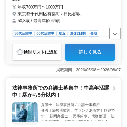
最近60代新入スタッフも採用しました。 年
年収700万円〜1000万円
齢ではなく経験のあるベテラン層をお待ちし
東京都千代田区有楽町 / 日比谷駅
てます。ぜひご応募下さい！ ＊賞与あり ＊
駅チカ ＊土日祝休み ＊50歳以上新規採用実
50,8歳 / 最高年齢 64歳
績あり ＊フレックス制度あり
50代活躍中
60代活躍中
駅近
週休2日制
長期
残業なし・少なめ
女性歓迎
正社員
契約社員
業務委託
弁護士・法律事務所
検討リスト
に追加
詳しく見る
おすすめポイント
＜企業法務のプロフェッショナル＞ 企業法務中心の案
件に特化し、社内法務相談や訴訟、契約書の作成・チェ
掲載期間 2026/05/08〜2026/08/07
ック、セミナー講師など様々な業務に挑戦できます。千
代田区の法律事務所で、ベテランの弁護士を積極採用中
です。 ＜安定の働き方＞ 土日祝休みで、長期的に
法律事務所での弁護士募集中！中高年活躍
働ける正社員・契約社員・業務委託の選択肢があり、残
中！駅から5分以内！
業も少なめなところが魅力です。50代以上の経験者が大
活躍中で、フレックス制度も導入されています。 ＜
弁護士・法律事務所 / 弁護士事務所
多様な世代の活躍＞ 20代から60代まで幅広い年齢層が
弁護士経験者歓迎、ブランクある方も歓迎で
在籍し、経験豊富なベテランと若手が協力しています。
企業法務のプロとして、さまざまな案件に携わりながら
す ・顧問弁護士 ・民事紛争、債務整理 ・法
自身を成長することが可能です。
令判例調査 ・顧客及び関係先との打ち合わ