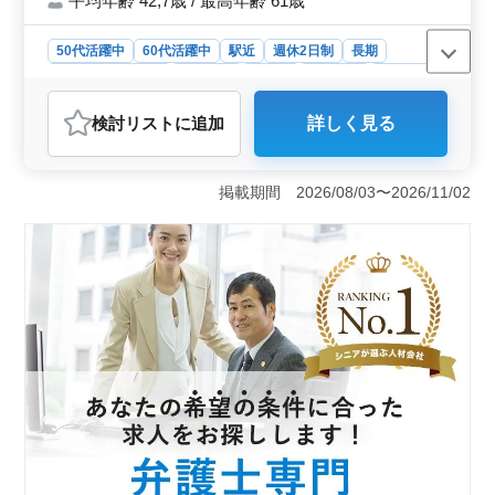
平均年齢 42,7歳 / 最高年齢 61歳
50代活躍中
60代活躍中
駅近
週休2日制
長期
残業なし・少なめ
女性歓迎
正社員
契約社員
業務委託
弁護士・法律事務所
検討リスト
に追加
詳しく見る
おすすめポイント
＜企業法務中心の弁護士募集＞ 東京都中央区湊に位置
する法律事務所では、企業法務を中心に様々な案件に携
掲載期間 2026/08/03〜2026/11/02
わる弁護士を募集しています。商取引、M&amp;A、会社
設立、事業承継、企業危機管理、コンプライアンスな
ど、多岐にわたる業務に挑戦できる環境が整っていま
す。 ＜中高年ベテランの活躍場所＞ 50歳以上のベ
テラン弁護士も積極的に活躍しており、経験を活かして
新しい挑戦ができる環境です。残業はほぼなく、週休2日
制で働きやすさも重視しています。未経験者にもサポー
トがあり、個人案件受任可、弁護士登録費用も事務所負
担です。 ＜待遇充実の環境＞ 年収550万円〜1550
万円、実費支給の通勤手当、社会保険完備、個人受任可
能、弁護士費用事務所負担可といった待遇が用意されて
います。未経験者にも積極的にサポートが行われるた
め、経験者も未経験者も歓迎されています。