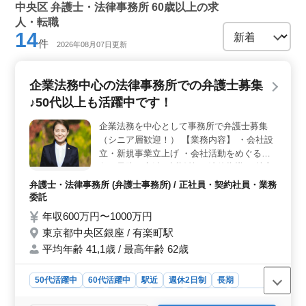
中央区 弁護士・法律事務所 60歳以上の求
人・転職
14
件
2026年08月07日更新
企業法務中心の法律事務所での弁護士募集
♪50代以上も活躍中です！
企業法務を中心として事務所で弁護士募集
（シニア層歓迎！） 【業務内容】 ・会社設
立・新規事業立上げ ・会社活動をめぐる紛
争の予防と交渉・訴訟等 ・法律指導 ・株主
総会・取締役会・監査役会の運営指導 ・合
弁護士・法律事務所 (弁護士事務所) / 正社員・契約社員・業務
併 ・株式交換、株式移転 ・会社分割 ・営業
委託
譲渡 ・企業買収 ・ 現在50歳以上も活躍して
年収600万円〜1000万円
いる弁護士事務所です◯ 未経験分野の案件
東京都中央区銀座 / 有楽町駅
も積極的サポートしてお教えします。 ＊個
平均年齢 41,1歳 / 最高年齢 62歳
人案件受任可 ＊弁護士登録費用事務所負担
＊未経験分野サポート ぜひ今までの経験を
活かして頂ける方のご応募お待ちしておりま
50代活躍中
60代活躍中
駅近
週休2日制
長期
す！
残業なし・少なめ
女性歓迎
正社員
契約社員
業務委託