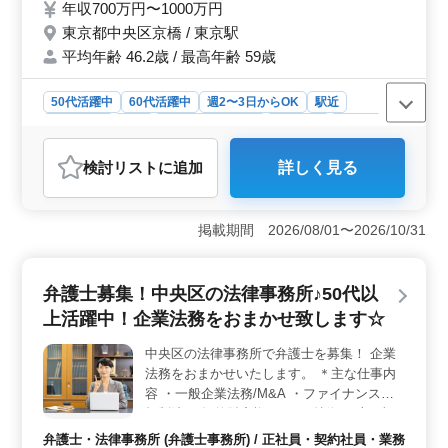
年収700万円〜1000万円
−特徴−− ・駅近 徒歩5分 ・年間休日125日
東京都中央区京橋 / 東京駅
・週休2日 ・未経験分野挑戦歓迎 ・未経験
平均年齢 46.2歳 / 最高年齢 59歳
分野サポート ・50歳以上新規採用実績あり
現在50歳以上も活躍している企業です。 経
験ない案件にチャレンジしたい方もぜひご応
50代活躍中
60代活躍中
週2〜3日からOK
駅近
募下さい！
週休2日制
長期
残業なし・少なめ
男性歓迎
正社員
契約社員
アルバイト・パート
弁護士・法律事務所
検討リスト
に追加
詳しく見る
おすすめポイント
＜キャリアチャンス＞ 経験者向けのチャレンジングな
案件に挑戦できます。未経験分野でもサポートが充実し
掲載期間 2026/08/01〜2026/10/31
ており、新しいキャリアの可能性が広がります。法務事
務所ならではの多岐にわたる業務内容により、幅広いス
キルや専門知識を磨くことができます。 ＜働きやす
弁護士募集！中央区の法律事務所♪50代以
い環境＞ 駅近で通勤が便利、週休2日制でプライベート
上活躍中！企業法務をおまかせ致します☆
も充実させることができます。長期的なキャリア形成に
最適な環境です。現在50歳以上も活躍中で、ワークライ
中央区の法律事務所で弁護士を募集！ 企業
フバランスが大切にされています。年間休日125日という
法務をおまかせいたします。 ＊主な仕事内
余裕ある休暇もポイントです。仕事とプライベートの両
立が叶います。 ＜事務所の特徴＞ 企業法務に特化
容 ・一般企業法務/M&A ・ファイナンス、
した法律事務所で、投資家からの苦情対応や紛争解決、
規制法 ・知的財産権 など ＊特徴 ・土日祝
コンプライアンス業務など様々な業務に携われます。経
休み ・子育て中勤務時間相談可能 ・50歳以
弁護士・法律事務所 (弁護士事務所) / 正社員・契約社員・業務