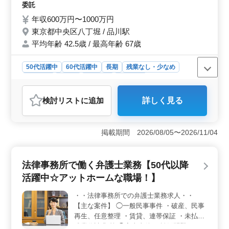
験を活かし、幅広い案件に関与できる独自性がありま
上新規採用実績あり 幅広い世代の社員が活
委託
す。また、従業員数11人という少数精鋭の環境で、チー
躍中です。（30代〜60代） ブランクある方
年収600万円〜1000万円
ムワークを大切にする風土が醸成されています。
も大歓迎！お気軽にご応募ください＾＾！
東京都中央区八丁堀 / 品川駅
平均年齢 42.5歳 / 最高年齢 67歳
50代活躍中
60代活躍中
長期
残業なし・少なめ
男性歓迎
正社員
契約社員
業務委託
弁護士・法律事務所
検討リスト
に追加
詳しく見る
おすすめポイント
＜働きやすさ＞ 法律事務所は土日祝休みで、子育て中
の方も相談可能な働きやすい環境です。また、勤務時間
掲載期間 2026/08/05〜2026/11/04
も柔軟で、週2日から5日まで対応可能です。50歳以上の
方も積極的に採用され、ブランクのある方も歓迎されて
います。多様なライフスタイルに合わせて、安心して働
法律事務所で働く弁護士業務【50代以降
ける職場です。 ＜仕事の幅広さ＞ 一般企業法務か
活躍中☆アットホームな職場！】
らM&amp;A、ファイナンス、規制法、知的財産権など、
多岐にわたる仕事内容があります。これにより、自身の
・・法律事務所での弁護士業務求人・・
専門分野だけでなく、新しい領域にも挑戦できる充実感
【主な案件】 ◯一般民事事件 ・破産、民事
があります。経験を活かしながら、スキルをより高める
ことができる環境です。 ＜給与・福利厚生＞ 年収
再生、任意整理 ・賃貸、連帯保証 ・未払い
600万円〜1400万円という魅力的な給与に加え、社会保
残業代請求 等 ◯家事事件 ・離婚問題 ・不