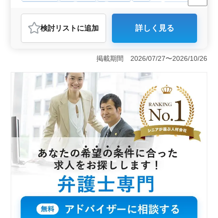
残業なし・少なめ
男性歓迎
正社員
契約社員
業務委託
弁護士・法律事務所
検討リスト
に追加
詳しく見る
おすすめポイント
＜シニア層積極採用＞ 経験豊富な50代以上の方々が活
躍中です。彼らの豊富な経験と知識はチーム全体の力に
掲載期間 2026/07/27〜2026/10/26
なり、クライアントに対して信頼性の高いサービスを提
供しています。また若手のメンバーにとっては、彼らか
ら学ぶことができる良い機会でもあります。 ＜多彩
な案件に携わる機会＞ 家事事件や労務問題など法律事
務所の中心業務に携わることができます。さらに債務整
理や遺産相続などの民事事件にも関与し、幅広い経験を
積むことができます。これにより弁護士としてのスキル
や専門知識を総合的に高めることができます。 ＜充
実の福利厚生＞ 社会保険完備や個人受任可能など働き
やすい環境が整っています。また週休2日制や残業少なめ
の勤務体系が整っており、仕事とプライベートの両立が
しやすい環境です。さらに弁護士費用事務所負担可など
の特典もあり、安心して長く働ける環境が整っていま
す。