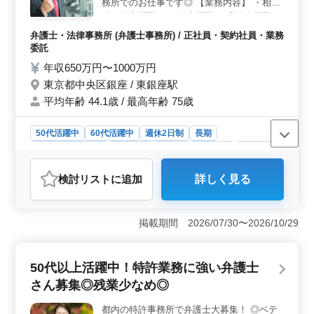
されており、安心して仕事に専念できる環境が整ってい
務所でのお仕事です◎ 【業務内容】 ・相
ます。
続、遺言問題 ・不動産問題 ・過払金問題 ・
債権回収 等 経験豊富な弁護士さんのご応募
弁護士・法律事務所 (弁護士事務所) / 正社員・契約社員・業務
お待ちしております♪
委託
年収650万円〜1000万円
東京都中央区銀座 / 東銀座駅
平均年齢 44.1歳 / 最高年齢 75歳
50代活躍中
60代活躍中
週休2日制
長期
残業なし・少なめ
男性歓迎
正社員
契約社員
業務委託
弁護士・法律事務所
検討リスト
に追加
詳しく見る
おすすめポイント
＜専門性と経験を活かす＞ 相続問題や不動産問題に特
化した業務が中心の事務所であり、経験豊富な弁護士に
掲載期間 2026/07/30〜2026/10/29
とってスキルを活かしやすい環境です。専門性を活かし
業務に取り組め、依頼者からの信頼も得て充実した弁護
士活動ができます。 ＜ワークライフバランス＞ 週
50代以上活躍中！特許業務に強い弁護士
休2日制で土日祝日が休み、加えて夏季休業や年末年始休
さん募集◎残業少なめ◎
暇もあります。残業が少なめで、家庭との両立が可能で
す。ライフワークバランスを重視する方に適していま
都内の特許事務所で弁護士大募集！ ◎ベテ
す。 ＜福利厚生と待遇＞ 社会保険完備、通勤手当