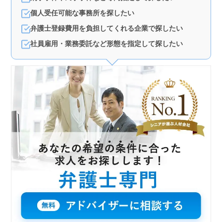
で土日祝が休み、夏季休業や年末年始もあり、リフレッ
シュの時間をしっかり確保できます。特に、50代以上の
個人受任可能な事務所を探したい
方が多く活躍しており、同世代の仲間と共に働くことが
弁護士登録費用を負担してくれる企業で探したい
できます。 ＜サポート体制＞ 未経験分野について
もサポートが充実しています。また、個人受任が可能
社員雇用・業務委託など形態を指定して探したい
で、弁護士費用も事務所が負担してくれるため、安心し
て業務に集中できます。特許業務を強みに持ち、専門的
な知識を深めたい方に最適な環境です。