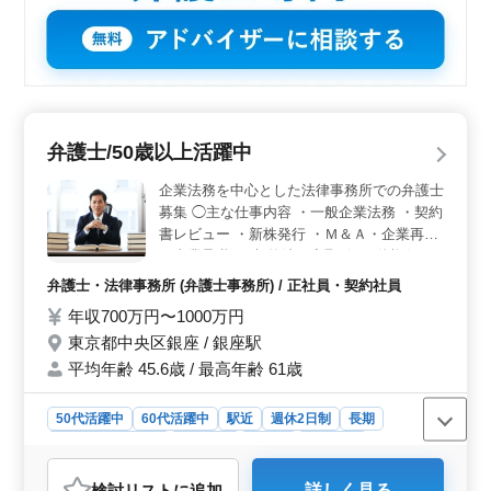
弁護士/50歳以上活躍中
企業法務を中心とした法律事務所での弁護士
募集 ◯主な仕事内容 ・一般企業法務 ・契約
書レビュー ・新株発行 ・Ｍ＆Ａ・企業再編
・事業承継 ・契約法・商取引 ・債権保
全・債権回収 ・法人倒産（会社破産・会社
弁護士・法律事務所 (弁護士事務所) / 正社員・契約社員
更生・民事再生・特別清算を含む。） ・労
年収700万円〜1000万円
働事件（労働者側） 企業法務、倒産法から
東京都中央区銀座 / 銀座駅
一般民事に至るまで幅広く取り扱っていま
す。 ぜひ今までの経験を活かして頂ける方
平均年齢 45.6歳 / 最高年齢 61歳
のご応募お待ちしております。 ＊賞与あり
＊駅チカ ＊ブランクOK ＊50歳以上活躍中
50代活躍中
60代活躍中
駅近
週休2日制
長期
＊60歳以上活躍中
残業なし・少なめ
女性歓迎
正社員
契約社員
弁護士・法律事務所
検討リスト
に追加
詳しく見る