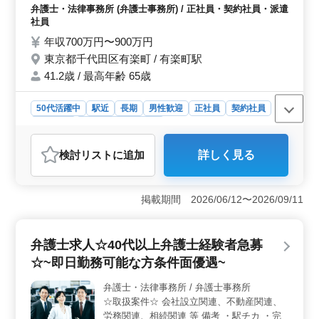
せ 企業・国際業務から一般民事まで幅広い
弁護士・法律事務所 (弁護士事務所) / 正社員・契約社員・派遣
分野を取り扱っており 顧問弁護士経験のあ
社員
る方募集しております ベテラン50代も歓迎
年収700万円〜900万円
です！ぜひご応募下さい。
東京都千代田区有楽町 / 有楽町駅
41.2歳 / 最高年齢 65歳
50代活躍中
駅近
長期
男性歓迎
正社員
契約社員
派遣社員
弁護士・法律事務所
おすすめポイント
検討リスト
に追加
詳しく見る
＜中高年のチャンス＞ 駅から5分以内に位置する法律事
務所では、中高年の方々に積極的にチャンスを提供して
います。民事紛争や債務整理、法令判例調査など、幅広
掲載期間 2026/06/12〜2026/09/11
い業務を通じて経験を活かし、更なる成長を目指せま
す。顧問弁護士経験者も歓迎し、50代のベテランの方々
も大歓迎です。 ＜高収入・好条件＞ 700万円から
弁護士求人☆40代以上弁護士経験者急募
900万円の年収を提供し、正社員・契約社員・派遣社員の
選択肢を用意しています。さらに駅近の好立地に加え、
☆~即日勤務可能な方条件面優遇~
社会保険も完備しており安定した働き方を実現できま
す。 ＜多彩な業務領域＞ 税務顧問からM&amp;A、
弁護士・法律事務所 / 弁護士事務所
相続まで幅広い業務を取り扱っています。当番制による
☆取扱案件☆ 会社設立関連、不動産関連、
出勤で、柔軟な働き方が可能です。また、平均年齢41.2
労務関連、相続関連 等 備考 ・駅チカ ・完