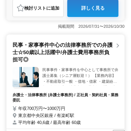
弁護士・法律事務所
検討リスト
に追加
詳しく見る
おすすめポイント
＜企業法務中心・シニア層歓迎＞ 銀座・有楽町エリア
での法律事務所で、企業法務に特化した弁護士を募集し
掲載期間 2026/07/31〜2026/10/30
ています。50代以上の経験豊富な方も活躍中。業務内容
は、会社設立から各種交渉・訴訟まで企業法務全般を手
がけます。未経験分野にもサポートあり。 ＜優れた
民事・家事事件中心の法律事務所での弁護
待遇＞ 年収600万円〜1400万円。週休2日制で、残業ほ
士☆50歳以上活躍中/弁護士費用事務所負
ぼなし。交通費実費支給。社会保険完備で安心して働け
ます。個人案件受任可で、未経験分野にも挑戦できる環
担可◎
境。女性も歓迎されており、働きやすい環境が整ってい
ます。 ＜事業内容と企業情報＞ 総合法律事務所と
民事事件・家事事件を中心として事務所で弁
して、多岐にわたる法務サービスを提供。平均年齢41.1
護士募集（シニア層歓迎！） 【業務内容】
歳で、経験豊富なシニアスタッフも在籍。学術研究と専
・不動産取引一般 ・借地・借家 ・建築紛
門・技術サービス業において高いスキルを有します。
争・欠陥住宅（消費者側，業者側を問わず）
・交通事故 ・医療事故（患者側） ・医療事
弁護士・法律事務所 (弁護士事務所) / 正社員・契約社員・業務
故（病院側） ・その他の事故（学校事故
委託
等） ・離婚・親権（親子関係を含む） ・遺
年収700万円〜1000万円
言・相続 ・金銭貸借（保証を含む） 未経験
東京都中央区銀座 / 有楽町駅
分野の案件も積極的サポートしてお教えしま
平均年齢 40,6歳 / 最高年齢 60歳
す。 ＊個人案件受任可 ＊弁護士登録費用事
務所負担 ＊50歳以上新規採用実績あり