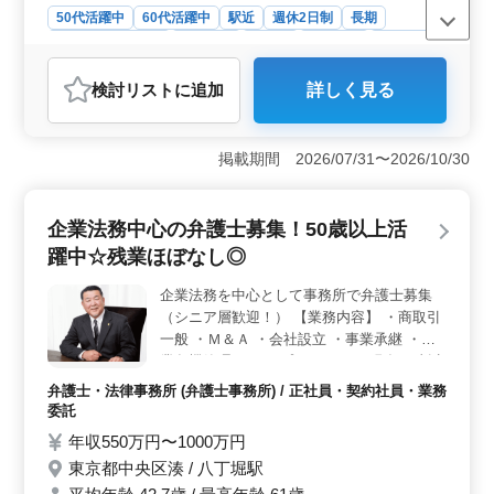
50代活躍中
60代活躍中
駅近
週休2日制
長期
残業なし・少なめ
女性歓迎
正社員
契約社員
業務委託
弁護士・法律事務所
検討リスト
に追加
詳しく見る
おすすめポイント
＜キャリア多様性＞ 幅広い分野の案件に携わり、未経
験者も歓迎。シニア層に特に適した民事・家事事件中心
掲載期間 2026/07/31〜2026/10/30
の案件で、多様性あるキャリアを築けます。50歳以上の
経験豊富な方も積極採用中。 ＜弁護士サポート＞
弁護士登録費用は事務所が負担。個人案件も受任可能
企業法務中心の弁護士募集！50歳以上活
で、スムーズなスタートを支援。給与や手当にも充実の
躍中☆残業ほぼなし◎
福利厚生があり、安心して業務に専念できます。 ＜
業務環境＞ 有楽町駅近の好立地にある総合法律事務
企業法務を中心として事務所で弁護士募集
所。残業ほぼなし、週休2日制でワークライフバランスが
（シニア層歓迎！） 【業務内容】 ・商取引
保たれています。女性も活躍中で、働きやすい環境が整
っています。
一般 ・Ｍ＆Ａ ・会社設立 ・事業承継 ・企
業危機管理 ・コンプライアンス 現在50歳以
上も活躍している弁護士事務所です。 ぜひ
弁護士・法律事務所 (弁護士事務所) / 正社員・契約社員・業務
今までの経験を活かして頂ける方のご応募お
委託
待ちしております。 未経験分野の案件も積
年収550万円〜1000万円
極的サポートしてお教えします。 ＊個人案
東京都中央区湊 / 八丁堀駅
件受任可 ＊弁護士登録費用事務所負担 ＊未
経験者サポート