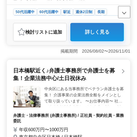
50代活躍中
60代活躍中
駅近
週休2日制
長期
残業なし・少なめ
女性歓迎
正社員
契約社員
業務委託
弁護士・法律事務所
検討リスト
に追加
詳しく見る
おすすめポイント
＜50代以上経験者急募＞ 銀座・有楽町での法律事務所
での弁護士業務、50代以上の経験者を急募しています！
掲載期間 2026/08/02〜2026/11/01
一般民事事件や家事事件に携わりながら、豊富な経験を
発揮することが可能です。駅チカで通勤もラクラク、週
休2日制、残業少なめで理想的な労働環境が整っていま
日本橋駅近く♪弁護士事務所で弁護士を募
す。 ＜未経験分野サポート＞ 未経験の方も歓迎で
集！企業法務中心/土日祝休み
す！充実したサポート体制が整っています。弁護士費用
事務所負担で安心して新しい分野にチャレンジできま
中央区にある当事務所でベテラン弁護士を募
す。50歳以上の新規採用実績もあり、経験者の方のご応
集！ 介護事業の企業法務全般をメインとし
募をお待ちしています。 ＜駅チカ・銀座・有楽町
＞ 都心でのアクセス良好なところが魅力です！銀座一
て取り扱っています。 〜お仕事内容〜 社内
丁目駅や有楽町駅から徒歩数分で通勤が便利です。法律
の法律相談対応 訴訟や紛争事案に対する対
事務所ならではの充実感と働きやすさを実感できる環境
応 契約書の作成やチェック 顧客向けセミナ
弁護士・法律事務所 (弁護士事務所) / 正社員・契約社員・業務
です。
ーや外部セミナーの講師 株主総会対応 50
委託
代、60代大活躍中です！ 土日祝休みでプラ
年収600万円〜1000万円
イベートも充実◎ 今までの経験を生かして
東京都中央区日本橋 / 日本橋駅