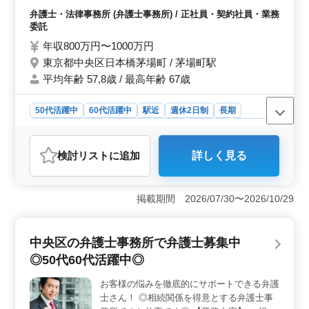
険完備や弁護士費用事務所負担など、充実した福利厚生
倫慰謝料 ・任意後見契約 ・遺言書作成 ・相
弁護士・法律事務所 (弁護士事務所) / 正社員・契約社員・業務
が整っています。これにより、安心して働きながら、将
続 等 【備考】 ・週休2日制 ・個人受任可能
委託
来にわたりキャリアを築くことができます。
弁護士でお仕事探し中の方、必見です！ お
年収800万円〜1000万円
気軽にお問い合わせください。 ご応募お待
東京都中央区日本橋茅場町 / 茅場町駅
ちしております！
平均年齢 57,8歳 / 最高年齢 67歳
50代活躍中
60代活躍中
駅近
週休2日制
長期
残業なし・少なめ
男性歓迎
正社員
契約社員
業務委託
弁護士・法律事務所
検討リスト
に追加
詳しく見る
おすすめポイント
＜働きやすい環境＞ アットホームな職場で働きやす
く、長期勤務が可能です。週休2日制で残業も少ないた
掲載期間 2026/07/30〜2026/10/29
め、ワークライフバランスを保ちながら働けます。
＜案件の多様性＞ 一般民事事件や家事事件など、幅広
い案件を担当できます。離婚問題や不倫慰謝料、遺言書
中央区の弁護士事務所で弁護士募集中
作成や相続など、様々な分野で経験をさらに積むことが
◎50代60代活躍中◎
できます。個人受任も可能なので、自身のキャリアを活
用して仕事に取り組めます。 ＜シニア世代活躍中
お客様の悩みを徹底的にサポートできる弁護
＞ 50代以降の方が活躍している職場です。これまでの
士さん！ ◎相続関係を得意とする弁護士事
経験を活かして即戦力として働けます。社会保険も完備