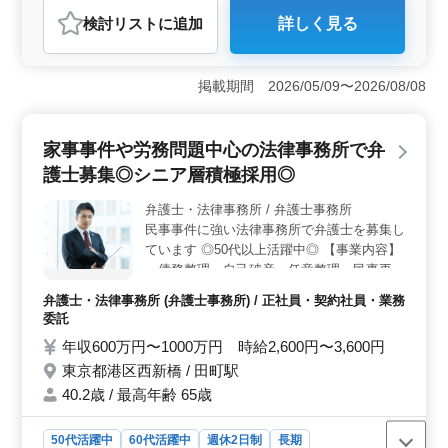
弁護士・法律事務所
検討リスト
に追加
詳しく見る
おすすめポイント
＜50代以上活躍中！＞ 経験豊富なシニア世代が多数活
躍している法律事務所での弁護士募集です。企業法務案
掲載期間 2026/05/09〜2026/08/08
件に携わりながら、広告審査や契約書の作成・レビュ
ー、社内規程の整備など幅広い業務を担当します。経験
を活かしながら、新しいチャレンジも歓迎される環境で
家事事件や労務問題中心の法律事務所で弁
す。 ＜港区の便利な立地で土日祝休み＞ 港区西新
護士募集◎シニア層積極採用◎
橋に位置し、内幸町駅から徒歩圏内です。土日祝休みの
週休2日制で、ワークライフバランスが充実しています。
弁護士・法律事務所 / 弁護士事務所
また、フレックス制度があり、子育て中の方も勤務時間
民事事件に強い法律事務所で弁護士を募集し
を相談できる点が魅力です。 ＜多世代が活躍する職
場環境＞ 20代から60代まで幅広い世代が活躍してお
ています ◎50代以上活躍中◎ 【事業内容】
り、多様なバックグラウンドを持つメンバーがチームを
・債務整理・自己破産・任意整理、民事再生
形成しています。個人案件の受任やフレックス制度の導
・遺産相続 ・クーリングオフ等消費者問題
弁護士・法律事務所 (弁護士事務所) / 正社員・契約社員・業務
入など、働きやすい環境が整っています。
・交通事故 等 ＊備考＊ ・社会保険完備 経
委託
験に自信のある弁護士さん、ご応募お待ちし
年収600万円〜1000万円 時給2,600円〜3,600円
ております♪
東京都港区西新橋 / 田町駅
40.2歳 / 最高年齢 65歳
50代活躍中
60代活躍中
週休2日制
長期