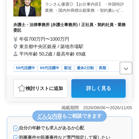
ランさん優遇◎ 【お仕事内容】 ・外国特許
実費支給、個人受任可能、弁護士費用の事務所負担もあ
り、安心して働ける環境が整っています。働きやすい労
業務 ・国内外商標出願業務 ・契約書レビュ
働条件の中で業務に集中できます。
ー ・労務問題 等 【備考】 ・特許業務中心
・未経験分野サポート 経験を生かして働け
弁護士・法律事務所 (弁護士事務所) / 正社員・契約社員・業務
ます ご応募お待ちしております♪
委託
年収700万円〜1000万円
東京都中央区銀座 / 築地市場駅
平均年齢 50,2歳 / 最高年齢 69歳
50代活躍中
60代活躍中
駅近
週休2日制
長期
残業なし・少なめ
男性歓迎
正社員
契約社員
業務委託
弁護士・法律事務所
検討リスト
に追加
詳しく見る
おすすめポイント
＜キャリア活用の機会＞ 特許業務を中心に、外国特許
や国内外商標出願、契約書レビュー、労務問題など、幅
掲載期間 2026/08/06〜2026/11/05
広い法務分野で活躍できる職場です。経験を存分に生か
どんな内容
もご相談できます
していただけます。特許業務の専門知識を持つベテラン
弁護士の方に最適です。 ＜働きやすい環境＞ 勤務
自分の年齢でも求人があるか心配
地は東京都中央区にある特許事務所で、残業が少なめで
ワークライフバランスが整いやすい環境です。週休2日制
刑事事件や民事事件など専門指定して探したい