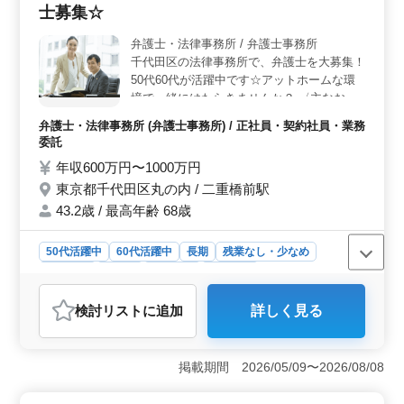
ます。特許業務において長年の経験を活かし、クライア
士募集☆
ントに最適なサービスを提供しています。企業としての
安定感もあり、長期にわたってキャリアを築きたい方に
弁護士・法律事務所 / 弁護士事務所
最適な環境です。 ＜待遇面の整った職場＞ 勤務地
千代田区の法律事務所で、弁護士を大募集！
は新橋駅徒歩圏内にあり、アクセスが良好です。給与は
50代60代が活躍中です☆アットホームな環
年収500万円〜1000万円で、通勤手当も実費支給されま
境で一緒にはたらきませんか？ 〈主なお仕
す。社会保険完備や個人受任可能、弁護士費用事務所負
事内容・企業法務をお任せします☆〉 ・一
担可など、待遇面も整っています。週休2日制で、残業は
弁護士・法律事務所 (弁護士事務所) / 正社員・契約社員・業務
般企業法務事業再生 ・倒産法企業買収 ・事
委託
少なめに設定されています。
業承継コンプライアンス危機管理 ・事故対
年収600万円〜1000万円
応知的財産権独占禁止法人事 ・労務株主総
東京都千代田区丸の内 / 二重橋前駅
会対策 など 〈特徴〉 ・50歳以上新規採用実
績あり ・未経験分野サポート ・フレックス
43.2歳 / 最高年齢 68歳
制度あり ・土日祝休み 皆様のご応募、お待
ちしております！
50代活躍中
60代活躍中
長期
残業なし・少なめ
男性歓迎
正社員
契約社員
業務委託
弁護士・法律事務所
検討リスト
に追加
詳しく見る
おすすめポイント
＜安定した働きやすさ＞ 土日祝休みで残業も少なめに
なります。年間休日125日で長期休暇も確保できます。業
掲載期間 2026/05/09〜2026/08/08
務委託や契約社員も選択可能で、フレックス制度もある
ので、自分に合った働き方ができます。 ＜経験・ス