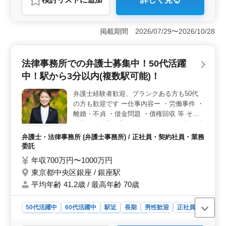
おすすめポイント
＜シニア世代の経験者歓迎＞ シニア世代のベテラン弁護
士が活躍できる環境で、年齢やブランクを問わず、これ
掲載期間 2026/07/29〜2026/10/28
までのキャリアをしっかり活かすことができます。実績
を評価する風土のため、幅広い法務経験を持つ方に最適
です。 ＜幅広い企業法務の実務に携われる＞ 一般企
法律事務所での弁護士募集中！50代活躍
業法務からM&amp;A、労働事件まで多様な案件を取り扱
中！駅から3分以内(複数駅可能)！
うため、スキルをさらに磨きたい方や専門領域を広げた
い方におすすめのポジションです。経験に応じた報酬も
弁護士経験者歓迎、ブランクある方も50代
魅力。 ＜働きやすい就業環境＞ 週休2日制・駅近の好
の方も歓迎です ー仕事内容ー ・労働事件 ・
立地で、残業も少なく、プライベートと両立しやすい環
境が整っています。女性も活躍中で、ワークライフバラ
離婚・不貞 ・借金問題 ・債権回収 等 その
ンスを重視したい方に最適です。
他様々な分野を取り扱っており、ご経験に合
わせたお仕事をお願いしております。 顧問
弁護士・法律事務所 (弁護士事務所) / 正社員・契約社員・業務
弁護士経験のある方募集しております ベテ
委託
ラン50代も歓迎です！ぜひご応募下さい。
年収700万円〜1000万円
東京都中央区銀座 / 銀座駅
平均年齢 41.2歳 / 最高年齢 70歳
50代活躍中
60代活躍中
駅近
長期
男性歓迎
正社員
契約社員
業務委託
弁護士・法律事務所