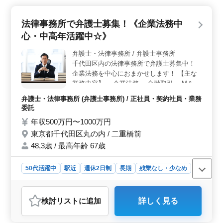
や離婚案件の経験者を求めています。ベテランの方々の
ご応募をお待ちしています。 ＜給与・福利厚生＞
法律事務所で弁護士募集！《企業法務中
年収600万円〜900万円。 通勤手当全額支給。雇用・労
災・健康・厚生の社会保険完備など、福利厚生も整って
心・中高年活躍中☆》
います。
弁護士・法律事務所 / 弁護士事務所
千代田区内の法律事務所で弁護士募集中！
企業法務を中心におまかせします！ 【主な
業務内容】 ・企業法務 ・金融取引 ・M＆A
・不動産 ・事業再生・倒産処理 等 ＊駅チカ
弁護士・法律事務所 (弁護士事務所) / 正社員・契約社員・業務
＊中高年歓迎 ＊社会保険完備 是非今までの
委託
経験を活かして頂ける方ご応募ください！
年収500万円〜1000万円
東京都千代田区丸の内 / 二重橋前
48,3歳 / 最高年齢 67歳
50代活躍中
駅近
週休2日制
長期
残業なし・少なめ
男性歓迎
正社員
契約社員
業務委託
弁護士・法律事務所
検討リスト
に追加
詳しく見る
おすすめポイント
＜魅力的な求人ポイント＞ 企業法務に特化し、幅広い