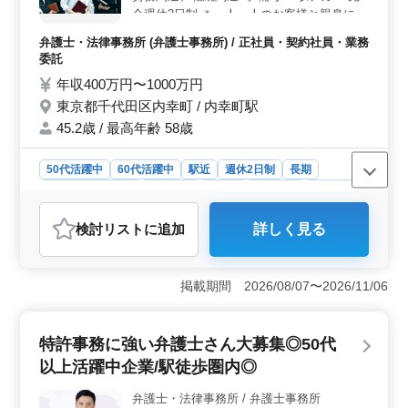
歳という若々しい職場環境で新たなチャレンジを歓迎し
全週休2日制 ＊一人一人のお客様と親身にな
ます。
って問題解決する企業でございます ◎弁護
弁護士・法律事務所 (弁護士事務所) / 正社員・契約社員・業務
士経験10年以上急募 ◎産休後復帰された弁
委託
護士の方活躍中 お気軽にお問い合わせくだ
年収400万円〜1000万円
さい
東京都千代田区内幸町 / 内幸町駅
45.2歳 / 最高年齢 58歳
50代活躍中
60代活躍中
駅近
週休2日制
長期
残業なし・少なめ
女性歓迎
正社員
契約社員
業務委託
弁護士・法律事務所
検討リスト
に追加
詳しく見る
おすすめポイント
＜弁護士キャリアアップ＞ 弁護士経験者40代以上を急
募しています。即日勤務可能であれば条件優遇します。
掲載期間 2026/08/07〜2026/11/06
事務所は駅近で週休2日制です。長期安定雇用で女性も活
躍中です。一人一人に親身になり、解決に導くアプロー
チが特徴の企業です。 ＜多岐にわたる案件＞ 当事
特許事務に強い弁護士さん大募集◎50代
務所は設立、不動産、労務、相続など多岐にわたる案件
以上活躍中企業/駅徒歩圏内◎
を担当しています。弁護士経験が10年以上を急募中で
す。お客様一人一人に親身に最適な解決策を提供するこ
弁護士・法律事務所 / 弁護士事務所
とで寄り添った対応ができることがやりがいです。