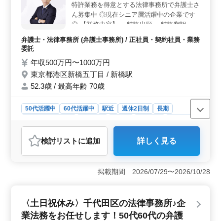
特許業務を得意とする法律事務所で弁護士さ
＜充実の給与と福利厚生＞ 給与は年収400万円〜1400
万円程度、実費支給の通勤手当、社会保険完備、弁護士
ん募集中 ◎現在シニア層活躍中の企業です
費用事務所負担可能など福利厚生面も完備。週5日勤務で
◎ 【業務内容】 ・特許出願 ・特許翻訳 ・
月曜から金曜までの安定勤務。働きやすい環境が整って
出願相談 ・図面作成 等 経験に自信のある弁
弁護士・法律事務所 (弁護士事務所) / 正社員・契約社員・業務
います。
護士さんのご応募お待ちしております！
委託
年収500万円〜1000万円
東京都港区新橋五丁目 / 新橋駅
52.3歳 / 最高年齢 70歳
50代活躍中
60代活躍中
駅近
週休2日制
長期
残業なし・少なめ
男性歓迎
正社員
契約社員
業務委託
弁護士・法律事務所
検討リスト
に追加
詳しく見る
おすすめポイント
＜特許事務に強い弁護士募集＞ 東京都港区新橋に位置
する特許業務に特化した法律事務所で、特許事務に強い
掲載期間 2026/07/29〜2026/10/28
弁護士を募集しています。特許出願や特許翻訳、出願相
談など、特許に関連する幅広い業務を担当していただき
ます。企業の特許戦略をサポートし、顧客のニーズに応
〈土日祝休み〉千代田区の法律事務所♪企
える仕事です。 ＜シニア層活躍中の環境＞ シニア
業法務をお任せします！50代60代の弁護
層が活躍中の企業であり、経験豊富な方々が活躍してい