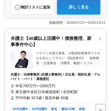
おすすめポイント
検討リスト
に追加
詳しく見る
＜経験者歓迎・ブランクOK＞ 7年以上の弁護士経験を
持つ方を募集していますが、ブランクのある方も歓迎し
ています。労働事件から離婚・不貞、借金問題まで幅広
掲載期間 2026/07/12〜2026/10/11
い案件に携われます。またご経験に合わせてお仕事をお
任せするため、多様な案件に取り組むことができま
す。 ＜ベテラン50代歓迎＞ 経験豊富なベテラン50
弁護士【40歳以上活躍中！債務整理、家
代の方々も積極的に活躍中です。法律事務所の中核を支
える存在として、豊富な経験と知識を活かし、クライア
事事件中心】
ントのニーズに応えることができます。また、チームで
の協力体制が整っており、一人ひとりの力を最大限に活
ベテラン弁護士募集、少数精鋭事務所でスキ
かすことができる環境です。 ＜駅近で快適な環境
ルを生かして下さい 【取扱事件】 ・債務整
＞ 東京都中央区銀座に位置し、銀座駅から徒歩3分以内
理 ・交通事故 ・消費者、離婚トラブル ・法
の好立地にあります。交通の便が良く、通勤に便利な環
律顧問 ・人事労務関連 ・事業再生・倒産 そ
境です。また、業務委託も可能で、フレックスタイム制
の他様々な分野を取り扱っており、ご経験に
弁護士・法律事務所 (弁護士事務所) / 正社員・契約社員・アル
を導入しています。柔軟な働き方ができるため、仕事と
合わせたお仕事をお願いしております。 顧
バイト・パート・業務委託
プライベートの両立がしやすいです。
問弁護士経験のある方募集しております ベ
年収700万円〜1000万円
テラン50代も歓迎です！ぜひご応募下さ
東京都中央区日本橋堀留町 / 永田町駅
い。
平均年齢 32.5歳 / 最高年齢 62歳
50代活躍中
60代活躍中
駅近
週休2日制
長期