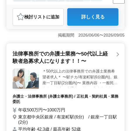
女性歓迎
正社員
契約社員
業務委託
アルバイト・パート
弁護士・法律事務所
検討リスト
に追加
詳しく見る
おすすめポイント
＜仕事の幅広さ＞ 経験豊富なベテラン弁護士として、
債務整理から事業再生まで多岐にわたる案件に携わるこ
掲載期間 2026/06/06〜2026/09/05
とができます。交通事故や離婚トラブルなど、幅広い分
野の取り扱いが可能となっています。 ＜職場環境の
魅力＞ 少数精鋭の事務所での募集です。アットホーム
法律事務所での弁護士業務〜50代以上経
でチームワークが大切にされ、個々の専門性が活かされ
験者急募求人になります！！〜
る環境です。長期的な雇用関係を築きながら、経験を積
んでいただけます。 ＜年収と福利厚生＞ 年収：700
＊50代以上の法律事務所での弁護士業務希
万円〜1,200万円と、実力と経験に見合った報酬が期待で
望者求人＊ 〜駅チカ/有楽町駅(6分圏内)、銀
きます。通勤手当は全額支給され、働きやすい環境が整
っています。週5日勤務で、フレックスタイム制度も導入
座一丁目駅(2分圏内)〜 業務内容 ・一般民事
されており、ワークライフバランスも重視されていま
事件(不動産、交通事項 等) ・家事事件(離
す。
婚、相続 等) 備考 ・駅チカ ・弁護士費用事
弁護士・法律事務所 (弁護士事務所) / 正社員・契約社員・業務
務所負担 ・未経験分野サポート ・50歳以上
委託
新規採用実績あり ♢50代以上の弁護士業務
年収500万円〜1000万円
経験者急募！！♢ お気軽にお問い合わせく
東京都中央区銀座 / 有楽町駅(6分) / 銀座一丁目駅
ださい ご応募お待ちしております
(2分)
平均年齢 42.3歳 / 最高年齢 52歳