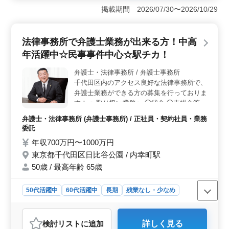
案件に携われるチャンスがあります。中高年歓迎で、多
掲載期間 2026/07/30〜2026/10/29
様な経験を持つ方が活躍中です。駅近で通勤が便利、働
きやすい環境が整っています。 ＜業務内容の魅力
＞ 企業法務、金融取引、M＆Aなど、多岐にわたる案件
法律事務所で弁護士業務が出来る方！中高
があります。法務業務の幅広さから、スキル向上と専門
年活躍中☆民事事件中心☆駅チカ！
性の向上が期待できます。事業再生・倒産処理など、裁
判外の領域にも挑戦できるやりがいがあります。 ＜
弁護士・法律事務所 / 弁護士事務所
給与・福利厚生の充実＞ 年収500万円〜1500万円とい
千代田区内のアクセス良好な法律事務所で、
う魅力的な給与水準が期待できます。社会保険完備や通
勤手当など、充実の福利厚生が提供されています。
弁護士業務ができる方の募集を行っておりま
す！ 〜取り扱い業務〜 ◯貸金 ◯売掛金等の
金銭トラブル ◯損害賠償等（交通事故・医
弁護士・法律事務所 (弁護士事務所) / 正社員・契約社員・業務
療過誤訴訟等） その他さまざまな案件取り
委託
扱っております！ ＊シニア層歓迎 ＊駅チカ
年収700万円〜1000万円
＊長期で勤務可能な方 ＊50歳以上新規採用
東京都千代田区日比谷公園 / 内幸町駅
実績あり 現在シニア層、積極的に採用中！
ぜひ今までの経験を活かして頂ける方のご応
50歳 / 最高年齢 65歳
募、お待ちしております！
50代活躍中
60代活躍中
長期
残業なし・少なめ
女性歓迎
正社員
契約社員
業務委託
弁護士・法律事務所
検討リスト
に追加
詳しく見る
おすすめポイント