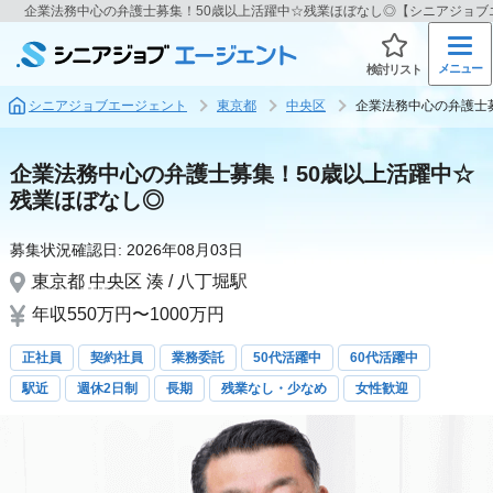
企業法務中心の弁護士募集！50歳以上活躍中☆残業ほぼなし◎【シニアジョブ
メニュー
検討リスト
シニアジョブエージェント
東京都
中央区
企業法務中心の弁護士
企業法務中心の弁護士募集！50歳以上活躍中☆
残業ほぼなし◎
募集状況確認日:
2026年08月03日
東京都
中央区
湊 / 八丁堀駅
年収550万円〜1000万円
正社員
契約社員
業務委託
50代活躍中
60代活躍中
駅近
週休2日制
長期
残業なし・少なめ
女性歓迎