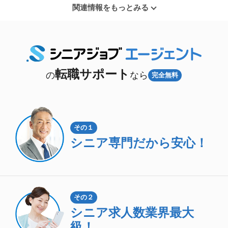
関連情報をもっとみる
転職サポート
の
なら
完全無料
その１
シニア専門
だから安心！
その２
シニア求人数
業界最大
級！