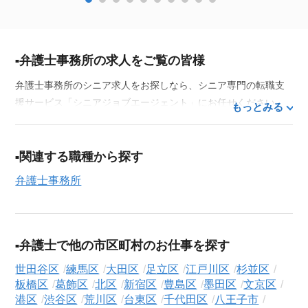
弁護士事務所の求人をご覧の皆様
弁護士事務所のシニア求人をお探しなら、シニア専門の転職支
援サービス「シニアジョブエージェント」にお任せください。
もっとみる
50代・60代はもちろん、70代以上の方の転職支援実績も豊富な
私たちが、あなたの経験とスキルを活かせるお仕事探しを徹底
的にサポートします。この求人を含む
33,686
件（2026年8月9日
関連する職種から探す
現在）のシニア向け求人を保有しており、その多くが当サービ
弁護士事務所
スだけの非公開求人です。
ご利用の流れ
気になる求人がございましたら、まずは「求人紹介を依頼す
弁護士で他の市区町村のお仕事を探す
る」ボタンからご登録ください。シニア専門のキャリアアドバ
イザーが、これまでのご経歴やご希望を丁寧にヒアリングし、
世田谷区
練馬区
大田区
足立区
江戸川区
杉並区
職務経歴書の作成から面接対策、企業との条件交渉まで、転職
板橋区
葛飾区
北区
新宿区
豊島区
墨田区
文京区
活動の全プロセスを無料でサポートいたします。
港区
渋谷区
荒川区
台東区
千代田区
八王子市