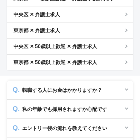
中央区 ✕ 弁護士求人
東京都 ✕ 弁護士求人
中央区 ✕ 50歳以上歓迎 ✕ 弁護士求人
東京都 ✕ 50歳以上歓迎 ✕ 弁護士求人
転職する人にお金はかかりますか？
かかりません。求人企業から費用を頂いて運営
私の年齢でも採用されますか心配です
していますので、転職希望者の方からは費用は
一切発生致しません。
シニアジョブでは50歳以上の方を採用する企
エントリー後の流れを教えてください
業のみ掲載をしています。60代・70代以上の
就職実績も多数ありますので年齢に気負いせず