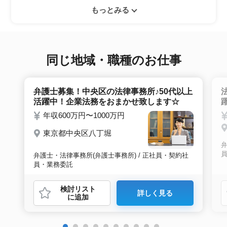
エントリー後はお電話にてキャリアアドバイザ
ぜひ紹介依頼へ進んでください。
もっとみる
ーとヒアリングのお時間を頂きます。その後希
望条件沿った求人をご案内させて頂きます。面
接調整や入社時の条件交渉など最後まで入社の
サポートをいたします。
同じ地域・職種のお仕事
弁護士募集！中央区の法律事務所♪50代以上
活躍中！企業法務をおまかせ致します☆
年収600万円〜1000万円
東京都中央区八丁堀
弁
弁護士・法律事務所(弁護士事務所) / 正社員・契約社
員・業務委託
検討リスト
詳しく見る
に追加