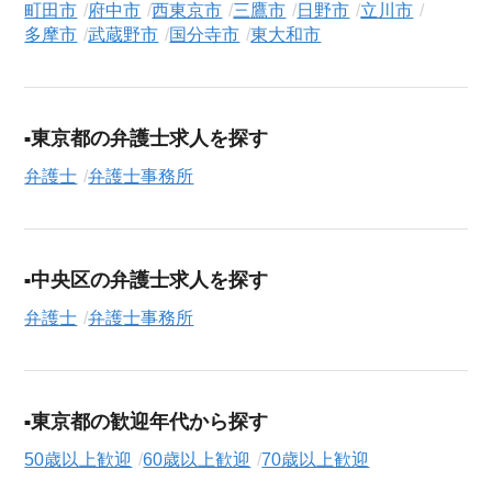
町田市
府中市
西東京市
三鷹市
日野市
立川市
求人検索について
多摩市
武蔵野市
国分寺市
東大和市
シニアジョブエージェントでは、豊富な求人情報の中から、あ
なたの希望に合ったお仕事を簡単に見つけられます。雇用形態
（
正社員
、
契約社員
、
アルバイト・パート
）や、勤務地、年
収・時給・日給、さらに
週休2日制
、
駅近
、
短期
といったこだわ
東京都の弁護士求人を探す
り条件での絞り込み検索も可能です。
弁護士
弁護士事務所
この弁護士事務所の求人にご興味をお持ちの方はもちろん、
「まずは相談から始めたい」という方も、ぜひお気軽に
転職支
援サービス（無料）
にお申し込みください。
中央区の弁護士求人を探す
弁護士
弁護士事務所
東京都の歓迎年代から探す
50歳以上歓迎
60歳以上歓迎
70歳以上歓迎