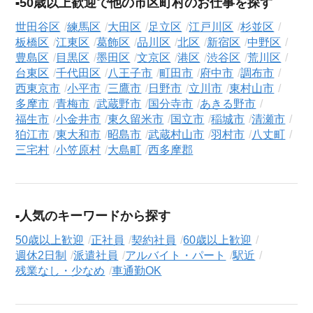
50歳以上歓迎で他の市区町村のお仕事を探す
世田谷区
練馬区
大田区
足立区
江戸川区
杉並区
板橋区
江東区
葛飾区
品川区
北区
新宿区
中野区
豊島区
目黒区
墨田区
文京区
港区
渋谷区
荒川区
台東区
千代田区
八王子市
町田市
府中市
調布市
西東京市
小平市
三鷹市
日野市
立川市
東村山市
多摩市
青梅市
武蔵野市
国分寺市
あきる野市
福生市
小金井市
東久留米市
国立市
稲城市
清瀬市
狛江市
東大和市
昭島市
武蔵村山市
羽村市
八丈町
三宅村
小笠原村
大島町
西多摩郡
人気のキーワードから探す
50歳以上歓迎
正社員
契約社員
60歳以上歓迎
週休2日制
派遣社員
アルバイト・パート
駅近
残業なし・少なめ
車通勤OK