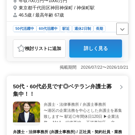
年収700万円〜1000万円
事業再生・倒産 不動産取引、債権回収、在
東京都千代田区神田神保町 / 神保町駅
留資格 ▶備考 ・駅チカ ・交通費実費支給
・残業少なめ ・社会保険完備 今までの経験
46.5歳 / 最高年齢 67歳
を活かして私達と一緒に働きませんか？ ぜ
ひご応募お待ちしています♪♪♪
50代活躍中
60代活躍中
駅近
週休2日制
長期
残業なし・少なめ
男性歓迎
正社員
契約社員
業務委託
弁護士・法律事務所
検討リスト
に追加
詳しく見る
おすすめポイント
＜駅チカで通勤便利＞ 神保町駅から徒歩2分という好立
地にあるため、通勤が非常に便利です。交通費も実費支
掲載期間 2026/07/22〜2026/10/21
給されるため、通勤コストを気にせずに働けます。駅か
ら近いので、毎日の通勤時間を短縮でき、仕事とプライ
ベートの両立がしやすいです。 ＜シニア歓迎の職場
50代・60代必見です◎ベテラン弁護士募
環境＞ 50代・60代のベテラン弁護士を積極的に採用し
集中！！
ています。長年の経験と知識を活かし、個人や法人の
様々な案件に対応することで、更なるキャリアアップが
弁護士・法律事務所 / 弁護士事務所
期待できます。シニア層が働きやすい環境が整ってお
〜港区の企業法務を中心とした弁護士を募集
り、経験豊富な方には最適な職場です。 ＜高待遇と
充実した福利厚生＞ 年収は700万円から1000万円と高
致します〜 駅近◎年間休日120日 ▶企業法
待遇が約束されています。社会保険完備、弁護士費用の
務 ・M&A、組織再編 ・不祥事対応 ・交
事務所負担など、福利厚生も充実しており、安心して長
渉、紛争案件 ・企業買収、事業売却 ・株
弁護士・法律事務所 (弁護士事務所) / 正社員・契約社員・業務
く働ける環境です。また、残業が少なく、週休2日制のた
式、新株予約権 ・企業間取引 等 ▶備考 ・