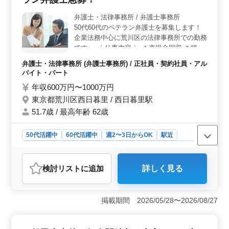
休2日制や交通費実費支給など、快適な労働環境が整って
弁護士・法律事務所 / 弁護士事務所
います。また、未経験分野にも丁寧なサポートが用意さ
50代60代のベテラン弁護士を募集します！
れており、安心して新しいスキルを身につけることがで
きます。自身のキャリアプランに合わせた働き方を実現
企業法務中心に荒川区の法律事務所での勤務
するための柔軟な対応も可能です。 ＜ベテラン層の
です。 〈 仕事内容 〉 ＊売掛金回収 ＊損害
活躍と若手育成＞ 経験豊富なベテラン弁護士の活躍が
賠償請求事件 ＊契約書作成、チェック ＊会
弁護士・法律事務所 (弁護士事務所) / 正社員・契約社員・アル
期待される一方で、若手スタッフの成長も重視されてい
社経営上の諸問題 ＊顧問契約 〈 特徴 〉 ・
バイト・パート
ます。チーム全体での連携や知識の共有を通じて、若手
週休完全2日 ・未経験分野サポート ・50歳
メンバーのスキルアップをサポートすることで、組織全
年収600万円〜1000万円
以上新規採用実績あり ・最寄り駅から徒歩1
体の力を高めています。
東京都荒川区西日暮里 / 西日暮里駅
分 担当事件は今までの経験を考慮します。
希望条件・待遇相談して下さい。若いスタッ
51.7歳 / 最高年齢 62歳
フが経験者の力を必要としています！
50代活躍中
60代活躍中
週2〜3日からOK
駅近
週休2日制
長期
残業なし・少なめ
男性歓迎
正社員
契約社員
アルバイト・パート
弁護士・法律事務所
検討リスト
に追加
詳しく見る
おすすめポイント
＜企業法務の専門性＞ 企業法務に特化した業務内容
で、売掛金回収や契約書の作成・チェックなど、幅広い
掲載期間 2026/05/28〜2026/08/27
案件に携わることができます。また、会社経営上の諸問
題や顧問契約など、企業の法務ニーズに応える貴重な経
験が積めます。 ＜働きやすさとキャリア支援＞ 週