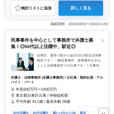
契約社員
アルバイト・パート
弁護士・法律事務所
検討リスト
に追加
詳しく見る
おすすめポイント
＜シニア弁護士の活躍の場＞ 都内駅近の法律事務所が
50代以上の経験豊富な弁護士を募集中です。民事事件や
掲載期間 2026/08/03〜2026/11/02
家事事件を中心に幅広い法的問題に携われます。都心の
最寄り駅から徒歩5分で通勤も便利です。週休2日制で、
残業も少なめ、年間休日125日の働きやすい環境が整って
民事事件を中心として事務所で弁護士募
います。 ＜仕事内容の魅力＞ 離婚・男女問題、相
集！◎50代以上活躍中、駅近◎
続・金銭問題、事故・労働問題など、様々な民事事件に
携わることができます。企業内の法律問題から個人の悩
台東区、最寄り駅から徒歩1分の駅近法律事
みまで、経験者の力が求められています。 ＜働きや
務所です！ 一般民事事件、家事事件を中心
すい条件＞ 年収500万円〜1400万円で、通勤手当実費
支給されます。週5日勤務で、9:00〜17:30までの勤務時
とした法律事務所での仕事です♪ ＊仕事内容
間（応相談）です。中高年層が活躍している企業で、希
＊ ・相続、遺言 ・離婚、男女問題 ・交通事
望や待遇についても相談できます。
故 ・労働問題 ＊特徴＊ ・駅近 最寄り駅よ
弁護士・法律事務所 (弁護士事務所) / 正社員・契約社員・アル
り徒歩1分 ・週休123日 ・50歳以上新規採用
バイト・パート
実績あり ・未経験分野サポート 担当事件は
年収600万円〜1000万円
今までの経験を考慮します。 希望条件・待
東京都台東区台東 / 仲御徒町駅
遇相談して下さい。若いスタッフが経験者の
平均年齢 43.1歳 / 最高年齢 58歳
力を必要としています！
50代活躍中
60代活躍中
週2〜3日からOK
駅近