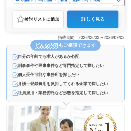
残業なし・少なめ
男性歓迎
正社員
契約社員
業務委託
弁護士・法律事務所
検討リスト
に追加
詳しく見る
おすすめポイント
＜経験と幅広い案件対応＞ 当事務所では、中高年のベ
テラン弁護士を積極的に募集しています。民事案件を得
掲載期間 2026/06/03〜2026/09/02
意とし、争訟裁判、企業法務、再生・倒産、消費者被
どんな内容
もご相談できます
害、交通事故など、幅広い分野に対応しています。ま
た、最近では高齢者支援や学校事故、強制執行などの案
自分の年齢でも求人があるか心配
件も増えており、社会の変化に柔軟に対応できるベテラ
ンの方々を歓迎しています。 ＜中高年向けの働きや
刑事事件や民事事件など専門指定して探したい
すさ＞ 中高年の方々が活躍しやすい環境を整えていま
す。週休2日制を採用し、残業は少なめに設定していま
個人受任可能な事務所を探したい
す。御徒町駅周辺に事務所を構えており、アクセスも便
弁護士登録費用を負担してくれる企業で探したい
利です。また業務委託や契約社員といった働き方の柔軟
性もありますので、ライフスタイルに合わせた働き方が
社員雇用・業務委託など形態を指定して探したい
可能です。 ＜福利厚生と安心のサポート＞ 年収は
700万円から1000万円と、ベテランの方々にふさわしい
水準を設定しています。通勤手当は全額支給し、雇用・
労災・健康・厚生の各種保険は事務所負担です。さらに
弁護士費用もサポートし、安心して仕事に取り組んでい
ただける環境を整えています。