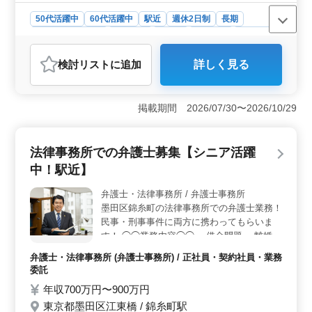
50代活躍中
60代活躍中
駅近
週休2日制
長期
残業なし・少なめ
男性歓迎
正社員
契約社員
業務委託
弁護士・法律事務所
検討リスト
に追加
詳しく見る
おすすめポイント
＜業務内容の魅力＞ この事務所では、特許業務に特化
したサービスを行っております。スタートアップ支援や
掲載期間 2026/07/30〜2026/10/29
消費者事件など多岐にわたる業務に携われます。経験を
活かせ、新たな分野にも挑戦できる環境です。 ＜働
きやすさ＞ 事務所は竹橋駅から近く、通勤が便利で
法律事務所での弁護士募集【シニア活躍
す。週休2日制で、土日祝日が休みです。さらに、夏季休
中！駅近】
業や年末年始の休暇も充実しており、プライベートとの
両立が可能です。 ＜待遇＞ 通勤手当や社会保険も
弁護士・法律事務所 / 弁護士事務所
完備されています。個人受任が可能で、弁護士費用も事
墨田区錦糸町の法律事務所での弁護士業務！
務所が負担するため安心です。
民事・刑事事件に両方に携わってもらいま
す！ ◯◯業務内容◯◯ ・借金問題 ・離婚
・遺言・相続・遺産分割 ・売買・賃貸借 ・
弁護士・法律事務所 (弁護士事務所) / 正社員・契約社員・業務
交通事故 ・労働問題 ・刑事事件 ・少年事件
委託
・犯罪被害 ・消費者問題 ◯◯特徴◯◯ ・残
年収700万円〜900万円
業少なめ ・アットホームな職場環境 ・週休
東京都墨田区江東橋 / 錦糸町駅
二日 みなさんの経験を存分に発揮してくだ