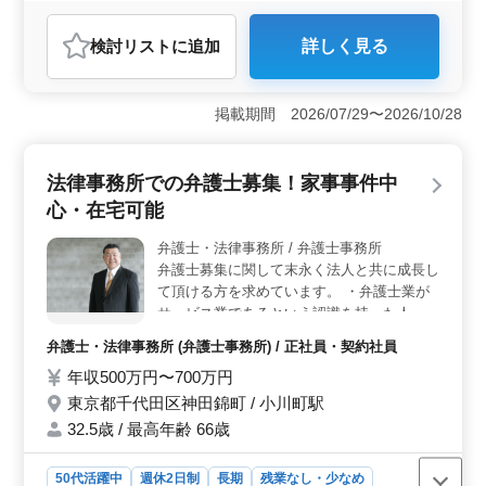
弁護士・法律事務所
検討リスト
に追加
詳しく見る
おすすめポイント
＜専門性の高い業務＞ 特許関連に特化した事務所で、
特許や知的財産権の案件に多く携わることができます。
掲載期間 2026/07/29〜2026/10/28
意匠や商標登録、技術関連の紛争業務など、専門性の高
い案件に取り組めます。 ＜シニア層の活躍＞ 50
代、60代のベテラン弁護士が在籍しており、新たな環境
法律事務所での弁護士募集！家事事件中
で豊富な経験を活かせるます。シニア層が活躍する事務
心・在宅可能
所で、同世代の同僚との連携が取りやすいです。 ＜
働きやすい環境＞ 事務所は神保町駅から近く、通勤に
弁護士・法律事務所 / 弁護士事務所
便利な立地です。週休2日制で、残業が少ないため、ワー
弁護士募集に関して末永く法人と共に成長し
クライフバランスを大切にしながら働けます。社会保険
完備や弁護士費用事務所負担などの福利厚生も充実して
て頂ける方を求めています。 ・弁護士業が
います。
サービス業であるという認識を持った人 ・
弁護士資格は、あくまで仕事を行うことを認
弁護士・法律事務所 (弁護士事務所) / 正社員・契約社員
めるもので有り、お客様あってのビジネスだ
年収500万円〜700万円
という事を理解して頂く事。 ・BtoCは家事
事件（離婚/相続） BtoBは建築不動産業 相
東京都千代田区神田錦町 / 小川町駅
続や離婚関係を得意とされていた方からのご
32.5歳 / 最高年齢 66歳
応募お待ちしております。 ベテラン50代も
活躍中です！ぜひご応募下さい。
50代活躍中
週休2日制
長期
残業なし・少なめ