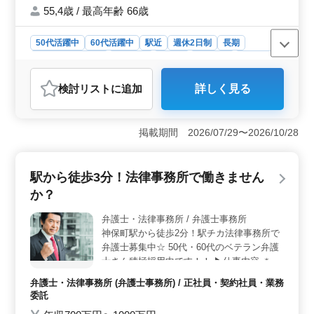
さい！ 中高年の方絶賛活躍中です！ 皆様の
55,4歳 / 最高年齢 66歳
ご応募お待ちしております！
50代活躍中
60代活躍中
駅近
週休2日制
長期
残業なし・少なめ
男性歓迎
正社員
契約社員
業務委託
弁護士・法律事務所
検討リスト
に追加
詳しく見る
おすすめポイント
＜職場環境＞ 錦糸町駅から徒歩圏内の法律事務所で
す。残業が少なく、週休二日制で仕事とプライベートの
掲載期間 2026/07/29〜2026/10/28
両立が可能です。アットホームな雰囲気を備えた働きや
すい職場です。 ＜業務内容＞ 幅広い法律分野に携
わることができる点が魅力です。民事事件から刑事事件
駅から徒歩3分！法律事務所で働きません
まで、様々な案件を取り扱うため、多岐にわたる経験を
か？
さらに積むことができます。中高年の弁護士も活躍して
おり、年齢を気にせず培ってきた経験を活かせま
弁護士・法律事務所 / 弁護士事務所
す。 ＜福利厚生＞ 社会保険が完備されており、福
神保町駅から徒歩2分！駅チカ法律事務所で
利厚生面も充実しております。個人受任も可能です。事
務所が弁護士費用を負担する制度もあり、安心して業務
弁護士募集中☆ 50代・60代のベテラン弁護
に専念できます。定年を過ぎても長く働ける環境が整っ
士さん積極採用中です！！ ▶仕事内容 ＊個
ており、50代、60代のスタッフも活躍中です。
人 交通事故、労働問題、刑事事件 債務整
弁護士・法律事務所 (弁護士事務所) / 正社員・契約社員・業務
理、在留資格、退職代行 遺産相続・生前贈
委託
与 ＊法人 企業法務、M&A、ベンチャー支援