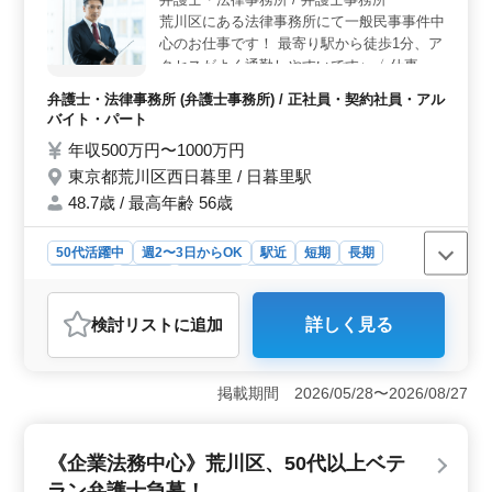
視する方にも適しています。また、50代、60代も活躍中
荒川区にある法律事務所にて一般民事事件中
で、経験豊富な方が多く在籍しています。
心のお仕事です！ 最寄り駅から徒歩1分、ア
クセスがよく通勤しやすいです♪ 〈 仕事内
容 〉 ＊不動産取引 ＊借地借家 ＊交通事故
弁護士・法律事務所 (弁護士事務所) / 正社員・契約社員・アル
＊金銭貸借 ＊債権回収 〈 特徴 〉 ・駅近！
バイト・パート
最寄り駅から徒歩1分 ・未経験分野サポート
年収500万円〜1000万円
・50歳以上新規採用実績あり ・週休2日 ・
東京都荒川区西日暮里 / 日暮里駅
交通費実費分支給 最近60代新入スタッフも
採用しました。 年齢ではなく経験のあるベ
48.7歳 / 最高年齢 56歳
テラン層を歓迎ます。ぜひご応募下さい！
50代活躍中
週2〜3日からOK
駅近
短期
長期
女性歓迎
正社員
契約社員
アルバイト・パート
弁護士・法律事務所
検討リスト
に追加
詳しく見る
おすすめポイント
＜幅広い業務領域と経験の活かし方＞ 不動産取引から
交通事故、債権回収まで、多岐にわたる一般民事事件に
掲載期間 2026/05/28〜2026/08/27
関わることができます。過去の経験や知識を活かし、
様々な案件に対応することで、自身のスキルをさらに磨
くことも可能です。また、未経験分野にも積極的にチャ
《企業法務中心》荒川区、50代以上ベテ
レンジできる環境が整っています。 ＜働きやすさと
ラン弁護士急募！
キャリア支援＞ 駅から徒歩1分という好立地に加え、週