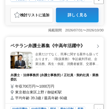
週休2日制
長期
残業なし・少なめ
男性歓迎
正社員
契約社員
アルバイト・パート
弁護士・法律事務所
検討リスト
に追加
詳しく見る
おすすめポイント
＜駅近・アクセス抜群＞ 最寄り駅から徒歩1分で通勤が
便利です。駅近なので通勤ストレスが少なく、仕事に集
掲載期間 2026/07/31〜2026/10/30
中できる環境が整っています。アクセスの良さから、地
域の皆様の法的ニーズに迅速に対応できます。 ＜50
代以上の経験者歓迎＞ 当事務所では50代以上の経験豊
ベテラン弁護士募集《中高年活躍中》
富な弁護士が活躍中です。長いキャリアを積んだ方々が
新しい仕事に挑戦し、若手スタッフに指導力を発揮して
企業だけでなく、民事に関する案件も扱って
います。経験を生かし、更なるスキルアップが期待でき
おります。 《取扱業務》 争訟裁判手続、企
ます。 ＜幅広い案件・未経験者サポート＞ 相続、
業法務、再生・倒産、消費者被害、交通事故
離婚、交通事故、労働問題など様々な案件に携われま
最近では遺言書作成を含む高齢者に支援や学
す。未経験の方には研修や先輩のサポートが充実してお
校事故、強制執行などの案件も多く対応して
り、安心して新しい分野に挑戦できる環境です。個々の
弁護士・法律事務所 (弁護士事務所) / 正社員・契約社員・業務
おります。 一般民事をお得意される方を募
強みを伸ばしながら成長できます。
委託
集しております。 ぜひご応募ください。
年収700万円〜1000万円
東京都台東区上野 / 御徒町駅
平均年齢 39.3歳 / 最高年齢 60歳
50代活躍中
60代活躍中
駅近
週休2日制
長期