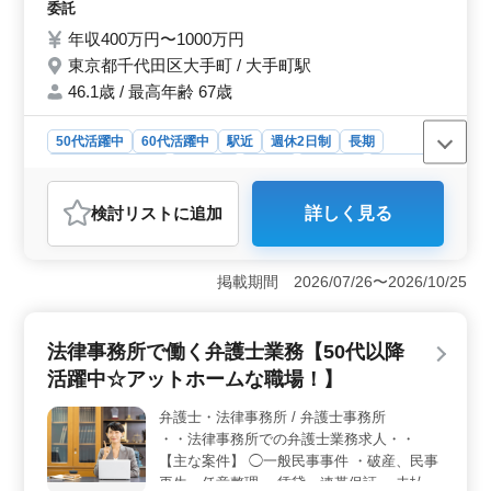
委託
め、プライベートの時間もしっかり確保できます。
週休2日 ・残業少なめ ・駅チカ 現在50歳以
年収400万円〜1000万円
上のベテラン人材を募集している企業です☆
東京都千代田区大手町 / 大手町駅
今までの経験を活かして頂ける方のご応募お
待ちしております♪
46.1歳 / 最高年齢 67歳
50代活躍中
60代活躍中
駅近
週休2日制
長期
残業なし・少なめ
男性歓迎
正社員
契約社員
業務委託
弁護士・法律事務所
検討リスト
に追加
詳しく見る
おすすめポイント
＜50代・60代必見のベテラン歓迎！＞ 港区の企業法務
を中心とした弁護士を募集しています。50代・60代のベ
掲載期間 2026/07/26〜2026/10/25
テラン弁護士のご応募をお待ちしています。経験豊富な
方々が活躍できる環境で、今までの経験や知識を活かし
てさらに成長できるチャンスです。 ＜企業法務に特
法律事務所で働く弁護士業務【50代以降
化した業務内容＞ M&amp;Aや組織再編などの企業法務
活躍中☆アットホームな職場！】
を中心に、不祥事対応や交渉、紛争案件など幅広い業務
を担当します。企業の重要な法務業務に携わりながら、
弁護士・法律事務所 / 弁護士事務所
ビジネスに貢献するやりがいを感じられる仕事で
・・法律事務所での弁護士業務求人・・
す。 ＜働きやすい環境＞ 週休2日制で残業も少なめ
です。駅チカの立地条件もあり、通勤もストレスなく行
【主な案件】 ◯一般民事事件 ・破産、民事
えます。また、年間休日が120日と充実しており、ワーク
再生、任意整理 ・賃貸、連帯保証 ・未払い