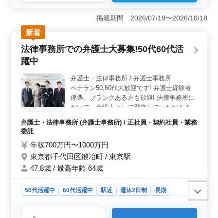
＜高収入と柔軟な雇用形態＞ この求人は、年収600万
円〜1000万円の高収入を提供し、正社員、契約社員、業
掲載期間 2026/07/19〜2026/10/18
務委託といった柔軟な雇用形態が選べます。自分の生活
新着
スタイルやキャリアプランに合わせて働くことが可能
で、経済的な安定を図ることができます。 ＜シニア
法律事務所での弁護士大募集!50代60代活
世代に優しい職場環境＞ 50代や60代のベテラン弁護士
躍中
が活躍している職場です。残業が少なく、ワークライフ
バランスを重視したい方にも最適です。また、淡路町駅
弁護士・法律事務所 / 弁護士事務所
近くの便利な立地にあるため、通勤も快適です。 ＜
ベテラン50,60代大歓迎です! 弁護士経験者
幅広い刑事事件の取り扱い＞ この職場では、殺人、放
火、暴行、殺傷などの刑事事件を中心に扱います。個人
優遇。ブランクある方も歓迎! 法律事務所に
案件の受任が可能で、弁護士費用も事務所が負担するた
おいて、弁護士として勤務していただきま
め、専門知識の向上や経済的な負担の軽減が期待できま
す。 〈仕事内容〉 ・広告審査 ・契約書の作
弁護士・法律事務所 (弁護士事務所) / 正社員・契約社員・業務
す。
成、レビュー・社内規程の整備 ・IPO関連
委託
業務 ・従業員向けコンプライアンス教育 な
年収700万円〜1000万円
ど
東京都千代田区鍛冶町 / 東京駅
47.8歳 / 最高年齢 64歳
50代活躍中
60代活躍中
駅近
週休2日制
長期
残業なし・少なめ
男性歓迎
正社員
契約社員
業務委託
弁護士・法律事務所