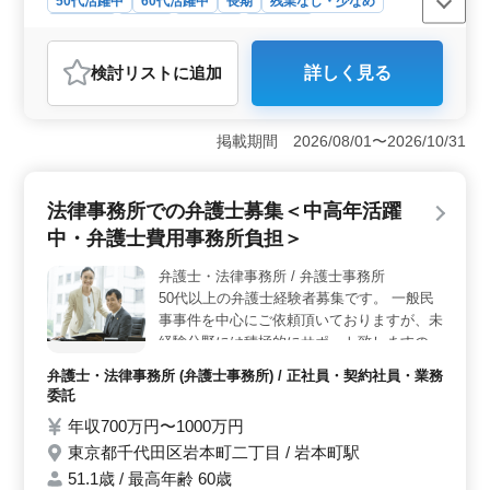
50代活躍中
60代活躍中
長期
残業なし・少なめ
誉毀損 ・過払い金問題 ・債権回収 ・消費者
男性歓迎
正社員
契約社員
業務委託
事件 ・賃貸、連帯保証 ・破産、民事再生、
弁護士・法律事務所
任意整理…etc ☆ご協力ありましたらお気軽
検討リスト
に追加
詳しく見る
にご応募くださいませ。
おすすめポイント
＜民事事件専門性＞ 中高年の弁護士にふさわしい案件
が充実しています。主に個人間紛争を扱い、債務・債権
掲載期間 2026/08/01〜2026/10/31
関連や損害賠償請求のプロフェッショナルが求められて
います。50歳以上の実績もあり、経験を活かし、さらな
るスキルアップが期待できます。 ＜未経験者歓迎
法律事務所での弁護士募集＜中高年活躍
＞ 新しい分野へのチャレンジを応援します。積極的に
中・弁護士費用事務所負担＞
サポートし、弁護士登録費用も事務所負担で安心して新
しい領域に挑戦できます。意欲を大切にし、経験豊富な
弁護士・法律事務所 / 弁護士事務所
シニア弁護士としてのスタートを応援します。 ＜幅
50代以上の弁護士経験者募集です。 一般民
広い案件取り扱い＞ 交通事故、名誉毀損、過払い金問
題、債権回収など様々な案件が寄せられています。幅広
事事件を中心にご依頼頂いておりますが、未
いご依頼に対応し、多岐にわたるスキルを磨ける環境が
経験分野には積極的にサポート致しますので
整っています。
お気軽にお問い合わせくださいませ。 〜
弁護士・法律事務所 (弁護士事務所) / 正社員・契約社員・業務
【主なご依頼】〜 ・不動産問題 ・交通事故
委託
・売買代金請求 ・消費者事件 ・未払い残業
年収700万円〜1000万円
代請求等 ☆家事事件もご依頼多数頂いてお
東京都千代田区岩本町二丁目 / 岩本町駅
ります ・不倫、離婚 ・過払金案件 ・遺言書
作成、相続 等 ↓備考↓ ☆弁護士費用事務所負
51.1歳 / 最高年齢 60歳