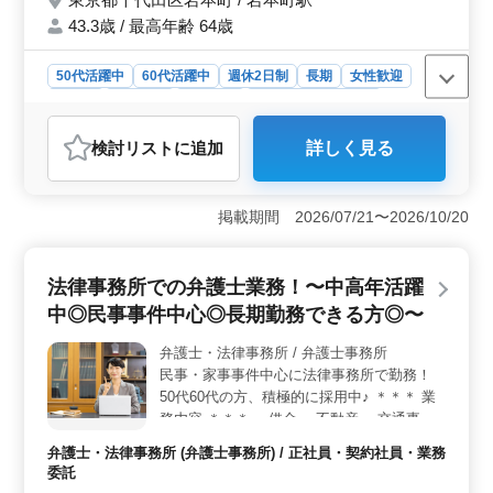
しております／
43.3歳 / 最高年齢 64歳
50代活躍中
60代活躍中
週休2日制
長期
女性歓迎
正社員
契約社員
業務委託
弁護士・法律事務所
おすすめポイント
検討リスト
に追加
詳しく見る
＜勤務地の利便性＞ 事務所は東京都千代田区に位置
し、岩本町駅からすぐのアクセス。通勤の便利さは抜群
です。 ＜キャリア活用＞ 一般民事を中心に、債権
掲載期間 2026/07/21〜2026/10/20
回収や不動産、相続等、多岐にわたる案件を扱っていま
す。これまでの経験を活かせ、新たな分野でもサポート
を受けながらスキルアップもできる環境です。 ＜働
法律事務所での弁護士業務！〜中高年活躍
きやすい環境＞ 週休2日制で年間休日は120日。50代、
60代の採用実績もあり、長期で安心して働ける職場で
中◎民事事件中心◎長期勤務できる方◎〜
す。
弁護士・法律事務所 / 弁護士事務所
民事・家事事件中心に法律事務所で勤務！
50代60代の方、積極的に採用中♪ ＊＊＊ 業
務内容 ＊＊＊ ・借金 ・不動産 ・交通事故
・相続、遺言 ・離婚 等 ＊＊＊ 特徴 ＊＊＊
弁護士・法律事務所 (弁護士事務所) / 正社員・契約社員・業務
・50歳以上新規採用実績あり ・未経験分野
委託
挑戦歓迎 ・未経験分野サポート 現在50歳以