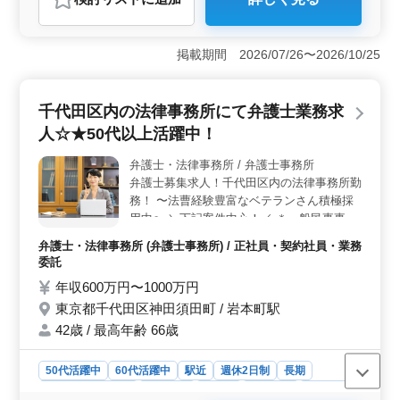
おすすめポイント
＜高給与と幅広い業務内容＞ 年収650万円から1000万
円という高い給与水準が魅力です。また、法人・個人を
掲載期間 2026/07/26〜2026/10/25
問わず幅広い法律案件に対応することで、多様な経験を
積むことができます。これにより、スキルアップやキャ
リアの幅を広げることができる点が非常に魅力的で
千代田区内の法律事務所にて弁護士業務求
す。 ＜働きやすい環境と柔軟な雇用形態＞ 残業が
人☆★50代以上活躍中！
少なめで、週休2日制（土日祝休み）、長期休暇も充実し
ています。また、正社員・契約社員・業務委託といった
弁護士・法律事務所 / 弁護士事務所
多様な雇用形態があり、個々のライフスタイルやキャリ
弁護士募集求人！千代田区内の法律事務所勤
アプランに応じて柔軟に働ける環境が整っています。特
に、中高年層が活躍している職場である点も注目ポイン
務！ 〜法曹経験豊富なベテランさん積極採
トです。 ＜アクセスの良さと職場環境＞ 勤務地は
用中〜 ＼下記案件中心！／ ＊一般民事事件
上野駅から徒歩圏内にあり、通勤が便利です。また、職
・交通事故 ・賃貸、連帯保証 ・破産、民事
弁護士・法律事務所 (弁護士事務所) / 正社員・契約社員・業務
場の平均年齢は45.3歳と幅広い年代のスタッフが在籍し
再生、任意整理 ・未払い残業代請求 ・不動
委託
ており、特に中高年のベテラン弁護士が多数活躍してい
産問題 ＊家事事件 ・成年後見制度 ・任意後
ます。これにより、経験豊富な同僚と共に働くことで、
年収600万円〜1000万円
見契約 ・離婚問題 ・不倫慰謝料 ・遺言書作
安心して業務を遂行できる環境が整っています。
東京都千代田区神田須田町 / 岩本町駅
成 ・相続 等 ◎備考 ・社会保険完備 ・個人
受任可能 お気軽にお問い合わせください ご
42歳 / 最高年齢 66歳
応募お待ちしております♪
50代活躍中
60代活躍中
駅近
週休2日制
長期
残業なし・少なめ
男性歓迎
正社員
契約社員
業務委託