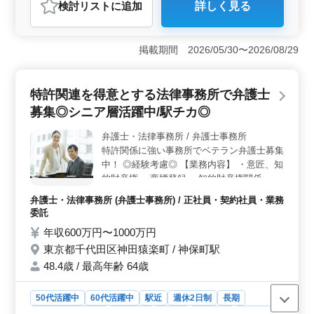
検討リスト
に追加
詳しく見る
おすすめポイント
＜経験豊富な環境＞ この法律事務所は、ベテランから
60代まで幅広い経験を持つ弁護士が活躍しています。長
掲載期間 2026/05/30〜2026/08/29
年の経験を積んだメンバーがチームを形成し、相互の知
識や経験を活かして案件に取り組んでいます。経験者に
とって理想的な環境でお互いの成長を支え合えるコミュ
特許関連を得意とする法律事務所で弁護士
ニティが形成されています。 ＜業務内容の多様性
募集◎シニア層活躍中/駅チカ◎
＞ この法律事務所では、広告審査から契約書の作成・
レビュー、IPO関連業務まで幅広い業務に携わることがで
弁護士・法律事務所 / 弁護士事務所
きます。日々変化する法律環境に対応し、クライアント
特許関係に強い事務所でベテラン弁護士募集
のニーズに応えるために、柔軟かつ幅広いスキルを身に
付けることができます。また従業員向けのコンプライア
中！ ◎経験考慮◎ 【業務内容】 ・意匠、知
ンス教育など、社内規程の整備も重要な業務の一つで
的財産権 ・商標登録 ・知的財産権関係 ・技
す。 ＜働きやすさ＞ この法律事務所は、東京駅近
術関連紛争業務 ＊備考＊ ・50歳以上新規採
弁護士・法律事務所 (弁護士事務所) / 正社員・契約社員・業務
くの好立地に位置し、通勤が便利です。週休2日制で残業
用実績あり ・未経験分野サポート 特許関連
委託
も少なめなので、仕事とプライベートの両立がしやすく
に自信のある弁護士さんのご応募をお待ちし
なっています。さらに土日祝や有給休暇も充実してお
年収600万円〜1000万円
ております！
り、メリハリのある働き方ができます。
東京都千代田区神田猿楽町 / 神保町駅
48.4歳 / 最高年齢 64歳
50代活躍中
60代活躍中
駅近
週休2日制
長期
残業なし・少なめ
男性歓迎
正社員
契約社員
業務委託