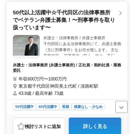
成年後見、借金問題など、幅広い分野での経験が活かせ
る魅力的な仕事です。 ＜中高年ベテランの活躍場所
50代以上活躍中☆千代田区の法律事務所
＞ 50歳以上も活躍中の弁護士事務所で、シニア層を歓
でベテラン弁護士募集！〜刑事事件を取り
迎しています。経験を活かして新しいステージで活動で
きます。未経験者にも積極的にサポートがあり、個人案
扱っています〜
件受任可、弁護士登録費用も事務所負担です。 ＜待
遇充実の環境＞ 年収600万円〜1500万円、実費支給の
弁護士・法律事務所 / 弁護士事務所
通勤手当、社会保険完備、個人受任可能、弁護士費用事
千代田区にある法律事務所にて、弁護士業務
務所負担可といった待遇が用意されています。週休2日制
（主に刑事事件）をお任せ致します。 主な
で残業もほぼなし、働きやすさも追求しています。未経
業務内容 ・刑事事件（殺人、放火、暴行、
験者も歓迎され、積極的にサポートが行われています。
殺傷 など） 刑事事件の経験がある方、大歓
弁護士・法律事務所 (弁護士事務所) / 正社員・契約社員・業務
迎です！ また、チャレンジしてみたいとい
委託
う方も可能です。 人物重視の採用です。 50
年収600万円〜1000万円
代以上の方も活躍中です。 ブランクがある
東京都千代田区神田美土代町 / 淡路町駅
方もお気軽にご応募下さい。 お待ちしてお
ります＾＾！
43.8歳 / 最高年齢 73歳
50代活躍中
60代活躍中
長期
残業なし・少なめ
男性歓迎
正社員
契約社員
業務委託
弁護士・法律事務所
検討リスト
に追加
詳しく見る
おすすめポイント