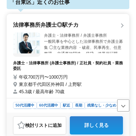
「台東区」近くのお仕事
法律事務所弁護士◎駅チカ
弁護士・法律事務所 / 弁護士事務所
一般民事を中心とした法律事務所で弁護士募
集 ◯主な業務内容 ・破産、民事再生、任意
整理 ・交通事故関連 ・賃貸、連帯保証問題
・離婚、不倫慰謝料問題 ・契約書作成・検
弁護士・法律事務所 (弁護士事務所) / 正社員・契約社員・業務
討 等 ・労務問題 現在50歳以上も活躍してい
委託
る弁護士事務所です。 ぜひ今までの経験を
年収700万円〜1000万円
活かして頂ける方のご応募お待ちしておりま
東京都千代田区外神田 / 上野駅
す。 ＊賞与あり ＊駅チカ ＊50歳以上活躍中
＊60歳以上活躍中
45.3歳 / 最高年齢 70歳
50代活躍中
60代活躍中
駅近
長期
残業なし・少なめ
女性歓迎
正社員
契約社員
業務委託
弁護士・法律事務所
検討リスト
に追加
詳しく見る
おすすめポイント
＜高給与と幅広い業務内容＞ 高い給与水準が魅力で