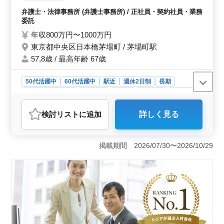
ライフバランスを大切にしながら働ける環境が整ってい
残業代請求 等 ◯家事事件 ・離婚問題 ・不
弁護士・法律事務所 (弁護士事務所) / 正社員・契約社員・業務
ます。
倫慰謝料 ・任意後見契約 ・遺言書作成 ・相
委託
続 等 【備考】 ・週休2日制 ・個人受任可能
年収800万円〜1000万円
弁護士でお仕事探し中の方、必見です！ お
東京都中央区日本橋茅場町 / 茅場町駅
気軽にお問い合わせください。 ご応募お待
ちしております！
57,8歳 / 最高年齢 67歳
50代活躍中
60代活躍中
駅近
週休2日制
長期
残業なし・少なめ
男性歓迎
正社員
契約社員
業務委託
弁護士・法律事務所
検討リスト
に追加
詳しく見る
おすすめポイント
＜働きやすい環境＞ アットホームな職場で働きやす
く、長期勤務が可能です。週休2日制で残業も少ないた
掲載期間 2026/07/30〜2026/10/29
め、ワークライフバランスを保ちながら働けます。
＜案件の多様性＞ 一般民事事件や家事事件など、幅広
い案件を担当できます。離婚問題や不倫慰謝料、遺言書
作成や相続など、様々な分野で経験をさらに積むことが
できます。個人受任も可能なので、自身のキャリアを活
用して仕事に取り組めます。 ＜シニア世代活躍中
＞ 50代以降の方が活躍している職場です。これまでの
経験を活かして即戦力として働けます。社会保険も完備