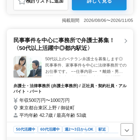
検討リスト
に追加
詳しく見る
おすすめポイント
＜経験者優遇＞ 一般民事事件のベテラン弁護士募集中
です！未払い残業代請求や債権回収、交通事故、不動産
掲載期間 2026/08/06〜2026/11/05
問題など、幅広い案件に携わることができます。経験豊
富な方歓迎いたします。 ＜働きやすさ重視＞ 週休2
日制や駅徒歩圏内で通勤もラクラクです。50代以上の新
民事事件を中心に事務所で弁護士募集！
規採用実績もあります。フレックス制度や経費負担も魅
〈50代以上活躍中◎都内駅近〉
力の1つです。残業は少なめで、ワークライフバランスが
しっかり確保できます。 ＜充実の給与＆福利厚生
50代以上のベテラン弁護士を募集します◎
＞ 年収600万円〜1600万円で安定した収入が確保でき
民事事件、家事事件を中心に法律事務所での
ます。通勤手当実費支給や社会保険完備、個人受任可
能、弁護士費用事務所負担可など、働きながら安心して
お仕事です。 −−仕事内容−− ＊離婚・男女
キャリアを築けます。
問題 ＊相続・金銭問題 ＊事故・労働問題 −
−特徴−− ＊都内駅近 最寄り駅から徒歩5分
弁護士・法律事務所 (弁護士事務所) / 正社員・契約社員・アル
＊年間休日125日 ＊週休2日 ＊通勤費実費支
バイト・パート
給 ＊50歳以上新規採用実績あり 現在50歳以
年収500万円〜1000万円
上も活躍している企業です！ 希望条件・待
東京都台東区上野 / 御徒町
遇相談して下さい。若いスタッフが経験者の
平均年齢 42.7歳 / 最高年齢 53歳
力を必要としています！
50代活躍中
60代活躍中
週2〜3日からOK
駅近
週休2日制
長期
残業なし・少なめ
男性歓迎
正社員