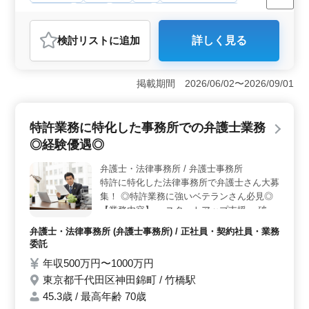
女性歓迎
正社員
契約社員
弁護士・法律事務所
おすすめポイント
検討リスト
に追加
詳しく見る
＜仕事内容に適合＞ 家事事件に特化し、相続や離婚に
関する豊富な経験を持つ弁護士が求められています。法
律事務所での実務経験や民事系弁護士資格を持ち、BtoC
掲載期間 2026/06/02〜2026/09/01
やBtoBの案件に対応可能な方に最適です。給与水準も魅
力的で、将来のキャリアパスにも期待が持てます。
＜働き方改革への取り組み＞ ノマドワークやフリーア
特許業務に特化した事務所での弁護士業務
ドレス制度、ペーパレス化などの働き方改革が積極的に
行われています。自由度の高い環境で働きながら、生産
◎経験優遇◎
性を向上させることができます。柔軟な就業時間や在宅
勤務も可能で、ワークライフバランスを重視していま
弁護士・法律事務所 / 弁護士事務所
す。 ＜キャリアパスと環境＞ ベテラン50代も活躍
特許に特化した法律事務所で弁護士さん大募
中であり、法律事務所と共に長期的なキャリアを築ける
集！ ◎特許業務に強いベテランさん必見◎
環境です。女性歓迎であり、多様なバックグラウンドを
【業務内容】 ・スタートアップ支援 ・破
持つ人材が活躍しています。法人と共に成長し、専門性
産、民事再生、任意整理 ・賃貸、連帯保証
弁護士・法律事務所 (弁護士事務所) / 正社員・契約社員・業務
を活かして活発な業務に携わることができます。
・消費者事件 等 ＊備考＊ ・個人案件受任可
委託
能 ・未経験分野挑戦できます 経験豊富な弁
年収500万円〜1000万円
護士さんご応募お待ちしております！
東京都千代田区神田錦町 / 竹橋駅
45.3歳 / 最高年齢 70歳