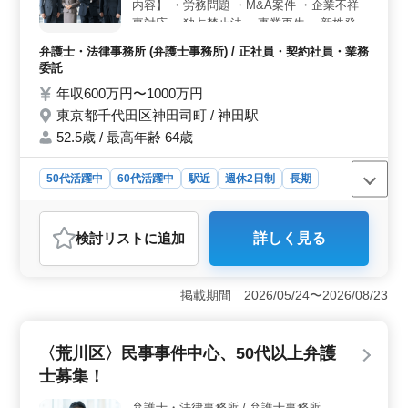
かり休むことができます。年間休日も124日と、しっかり
内容】 ・労務問題 ・M&A案件 ・企業不祥
リフレッシュできる環境が整っています。
事対応 ・独占禁止法 ・事業再生 ・新株発行
予約 ・経営者間紛争 ・合弁契約作成 ・投資
弁護士・法律事務所 (弁護士事務所) / 正社員・契約社員・業務
契約書等 ・株主総会対策 ・ビジネススキー
委託
ムリサーチ業務 ・国際取引/国際法務対応 備
年収600万円〜1000万円
考 週休2日制 駅チカ 現在50歳以上も活躍し
東京都千代田区神田司町 / 神田駅
ている企業です！ 応募お待ちしております
☆
52.5歳 / 最高年齢 64歳
50代活躍中
60代活躍中
駅近
週休2日制
長期
残業なし・少なめ
女性歓迎
正社員
契約社員
業務委託
弁護士・法律事務所
検討リスト
に追加
詳しく見る
おすすめポイント
＜専門性の高い業務内容＞ 労務問題、M&amp;A、企業
不祥事対応など、多岐にわたる企業法務をおまかせしま
掲載期間 2026/05/24〜2026/08/23
す。国際法務対応や事業再生など、専門性を深めたい方
に適した環境です。 ＜駅近でアクセス良好＞ 東京
都千代田区に位置し、神田駅から近く通勤に便利。忙し
〈荒川区〉民事事件中心、50代以上弁護
い弁護士の方でも、アクセスの良さは大きなメリットで
士募集！
す。 ＜働きやすい環境＞ 週休2日制で、年間休日は
120日程度。残業も少なめで、ワークライフバランスを重
弁護士・法律事務所 / 弁護士事務所