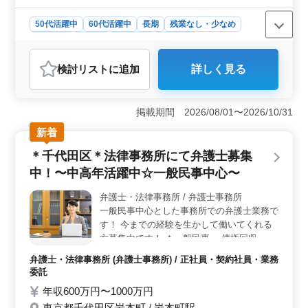
担！ ☆経費負担有り ☆未経験分野サポート
★☆50歳以上新規採用実績あり☆★
50代活躍中
60代活躍中
長期
残業なし・少なめ
男性歓迎
正社員
契約社員
業務委託
弁護士・法律事務所
検討リスト
に追加
詳しく見る
おすすめポイント
＜経験者歓迎＞ 中高年の経験者に最適な案件が豊富で
す。不動産問題、交通事故、売買代金請求など、幅広い
掲載期間 2026/08/01〜2026/10/31
分野での経験を活かせます。50代以上の方にとって理想
新着
的な環境で、充実感と専門性を高められる職場で
す。 ＜幅広い案件対応＞ 一般民事事件だけでな
＊千代田区＊法律事務所にて弁護士募集
く、家事事件も多数あります。不倫や離婚、過払金案
中！〜中高年活躍中☆一般民事中心〜
件、相続など、多岐にわたるご依頼があります。未経験
分野でも積極的にサポートし、新しいスキルの獲得が期
弁護士・法律事務所 / 弁護士事務所
待できます。 ＜充実の福利厚生＞ 弁護士費用事務
一般民事中心とした事務所での弁護士業務で
所負担で、経済的な安心感があります。社会保険完備や
個人受任可能など、働きやすい環境が整っています。50
す！ 今までの経験を生かして働いてくれる
歳以上の新規採用実績もあり、安定感のあるキャリアを
方募集中です！ ＊一般民事 ・債権回収 ・不
築けます。
動産 ・投資被害 ・相続 等 ＊週休2日制 ＊
弁護士・法律事務所 (弁護士事務所) / 正社員・契約社員・業務
年間休日120日 ＊50代、60代の採用実績あ
委託
り 未経験分野の案件も積極的サポートして
年収600万円〜1000万円
お教えします。 現在50歳以上も活躍してい
東京都千代田区岩本町 / 岩本町駅
る弁護士事務所です ＼皆様のご応募お待ち