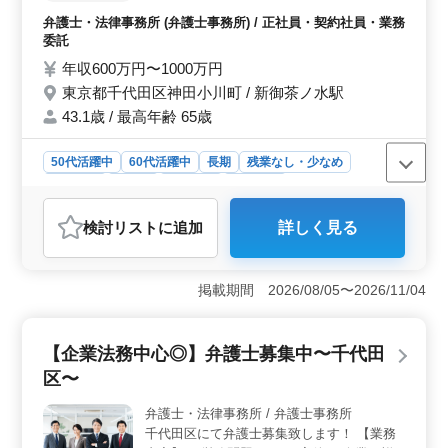
整っています。
する業務内容〉 破産、民事再生、任意整理
弁護士・法律事務所 (弁護士事務所) / 正社員・契約社員・業務
賃貸、連帯保証 交通事故 〈特徴◎〉 とても
委託
アットホームです♪ 土日祝休み 経験ない案
年収600万円〜1000万円
件にチャレンジしたい方もぜひご応募下さ
東京都千代田区神田小川町 / 新御茶ノ水駅
い！ ＊経験、スキルにより他の業務をおま
かせする場合もございますが、ご相談の上決
43.1歳 / 最高年齢 65歳
定させていただきます。
50代活躍中
60代活躍中
長期
残業なし・少なめ
男性歓迎
正社員
契約社員
業務委託
弁護士・法律事務所
検討リスト
に追加
詳しく見る
おすすめポイント
＜アットホームな環境＞ 千代田区の法律事務所はアッ
トホームで、風通しの良い雰囲気が特徴です。一般民事
掲載期間 2026/08/05〜2026/11/04
案件を中心に破産、民事再生、任意整理、賃貸、連帯保
証、交通事故など様々な案件に携わります。経験やスキ
ルに応じて、他の業務にも挑戦できる柔軟性がありま
【企業法務中心◎】弁護士募集中〜千代田
す。 ＜挑戦の場＞ 未経験分野にもチャレンジした
区〜
い方に最適です。経験やスキルにより他の業務もおまか
せする場合があり、やりたいことや成長したい分野に焦
弁護士・法律事務所 / 弁護士事務所
点を当てた働き方が可能です。 ＜土日祝休み＞ ワ
千代田区にて弁護士募集致します！ 【業務
ークライフバランスを大切にする環境で、土日祝はしっ