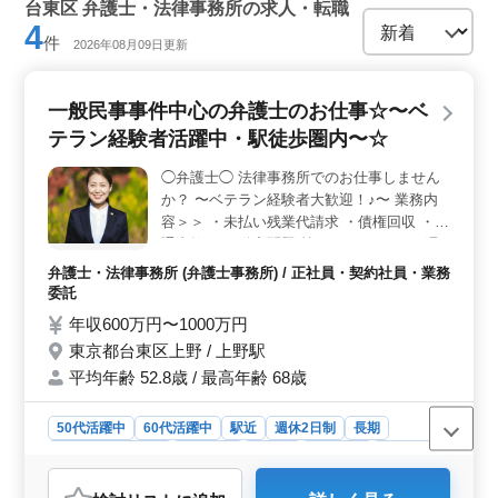
台東区 弁護士・法律事務所の求人・転職
4
件
2026年08月09日更新
一般民事事件中心の弁護士のお仕事☆〜ベ
テラン経験者活躍中・駅徒歩圏内〜☆
◯弁護士◯ 法律事務所でのお仕事しません
か？ 〜ベテラン経験者大歓迎！♪〜 業務内
容＞＞ ・未払い残業代請求 ・債権回収 ・交
通事故 ・不動産問題 等 ポイント＞＞ ・週
休2日制 ・駅徒歩圏内 ・50歳以上新規採用
弁護士・法律事務所 (弁護士事務所) / 正社員・契約社員・業務
実績あり ・フレックス制度あり ・経費負担
委託
あり ・残業少なめ 担当事件は今までの経験
年収600万円〜1000万円
を考慮致します！ 皆様のご応募お待ちして
東京都台東区上野 / 上野駅
おります♪
平均年齢 52.8歳 / 最高年齢 68歳
50代活躍中
60代活躍中
駅近
週休2日制
長期
残業なし・少なめ
男性歓迎
正社員
契約社員
業務委託
弁護士・法律事務所