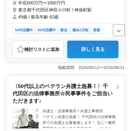
年収600万円〜1000万円
上も活躍している企業です！ ぜひ今までの
東京都千代田区神田小川町 / 神保町駅
経験を活かして頂ける方のご応募お待ちして
おります☆
49歳 / 最高年齢 62歳
50代活躍中
60代活躍中
駅近
週休2日制
長期
残業なし・少なめ
女性歓迎
正社員
契約社員
業務委託
弁護士・法律事務所
検討リスト
に追加
詳しく見る
おすすめポイント
＜経験豊富な弁護士募集＞ 民事・家事事件を中心とし
た法律事務所での弁護士業務に携わる経験豊富な方々を
掲載期間 2026/05/12〜2026/08/11
積極的に募集しています。借金や不動産、交通事故、相
続、離婚など、幅広い案件に携わりながら、長期にわた
って活躍していただける方をお待ちしています。 ＜
〈50代以上のベテラン弁護士急募！〉千
安定した働き方＞ 週休2日制や残業が少なめで、女性の
代田区の法律事務所☆民事事件をご担当い
方々も歓迎されています。また、社会保険が完備されて
おり、安心して働くことができます。経験を活かし、長
ただきます♪
期間にわたって安定して働く環境が整っています。
＜中高年の活躍推進＞ 50代以上、60代以上の方々が積
弁護士・法律事務所 / 弁護士事務所
極的に採用されており、現在も活躍中です。平均年齢は
ベテラン弁護士急募！ 千代田区の法律事務
49歳と、経験を持つ中高年の方々が多く在籍していま
所での弁護士を募集致します！ 主に一般民
す。経験豊富な方々が集まり、共に成長し合える環境が
事案件をお任せする予定です。 〈おまかせ