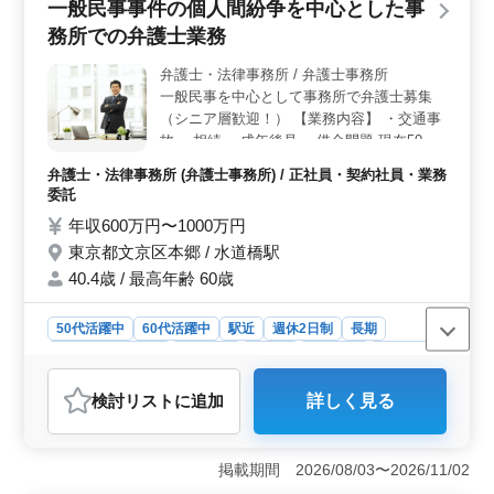
一般民事事件の個人間紛争を中心とした事
休完全2日制や駅から徒歩1分の好立地に加え、未経験分
務所での弁護士業務
野へのサポートがあるため、安心して新しい分野に挑戦
できます。50歳以上の採用実績もあり、経験を活かした
弁護士・法律事務所 / 弁護士事務所
働き方が可能です。 ＜チームワークと若手育成＞
一般民事を中心として事務所で弁護士募集
若手スタッフが経験者のサポートを必要としており、チ
ーム全体での連携が求められます。50代以上のベテラン
（シニア層歓迎！） 【業務内容】 ・交通事
弁護士の経験と指導により、チームメンバーの成長やス
故 ・相続 ・成年後見 ・借金問題 現在50歳
キルアップに貢献できます。
以上も活躍している弁護士事務所です。 ぜ
弁護士・法律事務所 (弁護士事務所) / 正社員・契約社員・業務
ひ今までの経験を活かして頂ける方のご応募
委託
お待ちしております。 未経験分野の案件も
年収600万円〜1000万円
積極的サポートしてお教えします。 ＊個人
東京都文京区本郷 / 水道橋駅
案件受任可 ＊弁護士登録費用事務所負担
40.4歳 / 最高年齢 60歳
50代活躍中
60代活躍中
駅近
週休2日制
長期
残業なし・少なめ
女性歓迎
正社員
契約社員
業務委託
弁護士・法律事務所
検討リスト
に追加
詳しく見る
おすすめポイント
＜一般民事事件の弁護士募集＞ 東京都文京区本郷に拠
点を置く法律事務所では、一般民事事件の個人間紛争を
掲載期間 2026/08/03〜2026/11/02
中心にした弁護士を募集しています。交通事故、相続、