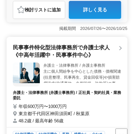
弁護士・法律事務所
検討リスト
に追加
詳しく見る
おすすめポイント
＜法律事務所での弁護士業務への積極採用＞ 千代田区
内の法律事務所では、幅広い民事事件や家事事件に対応
掲載期間 2026/07/26〜2026/10/25
する経験豊富な弁護士を積極的に募集しています。特
に、中高年のベテランの方々が活躍できる環境を整えて
おり、長年の経験を存分に活かして業務に取り組むこと
民事事件特化型法律事務所で弁護士求人
ができます。駅近で通勤も便利で、家庭との両立もしや
《中高年活躍中・民事事件中心》
すい環境です。 ＜担当案件の多様性と専門性＞ 一
般民事事件には交通事故や不動産問題、賃貸や連帯保証
弁護士・法律事務所 / 弁護士事務所
などが含まれます。また、家事事件では離婚問題や相
主に個人間紛争を中心とした債務・債権関連
続、成年後見制度など幅広い案件に携わることができま
す。そのため、幅広い知識と経験を活かしながら、専門
(任意整理、民事再生、貸金回収等)や損害賠
性を深めることができる環境です。 ＜働きやすい環
償請求(交通事故、名誉毀損、詐欺等)の事件
境と福利厚生＞ 週休2日制を採用し、残業も少なめであ
を取り扱いってます。 依頼者様の期待に答
弁護士・法律事務所 (弁護士事務所) / 正社員・契約社員・業務
るため、仕事とプライベートのバランスを取りやすいで
えられる弁護士を募集します。 ※現状も50
委託
す。さらに、社会保険完備や個人受任可能などの福利厚
歳以上の弁護士が活躍中、今後もシニア層弁
生も整っており、安定した環境で長期的に活躍すること
年収600万円〜1000万円
護士を積極採用予定 ※未経験分野にチャレ
ができます。経験を積みながら、安心してキャリアを築
東京都千代田区神田須田町 / 秋葉原
ンジしていく意思がある方を評価致します、
いていける法律事務所です。
全力で親身にサポートさせてください。 ※
48.2歳 / 最高年齢 56歳
弁護士登録の費用を事務所負担させて頂きま
す。 【主なご依頼】 ・交通事故 ・虐待、名