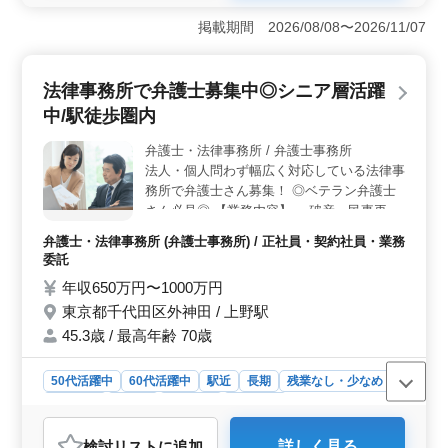
す。また、法人・個人を問わず幅広い法律案件に対応す
掲載期間 2026/08/08〜2026/11/07
ることで、多様な経験を積むことができます。これによ
り、スキルアップやキャリアの幅を広げることができる
点が非常に魅力的です。 ＜働きやすい環境と柔軟な
法律事務所で弁護士募集中◎シニア層活躍
雇用形態＞ 残業が少なめで、週休2日制（土日祝休
中/駅徒歩圏内
み）、長期休暇も充実しています。また、正社員・契約
社員・業務委託といった多様な雇用形態があり、個々の
弁護士・法律事務所 / 弁護士事務所
ライフスタイルやキャリアプランに応じて柔軟に働ける
法人・個人問わず幅広く対応している法律事
環境が整っています。特に、中高年層が活躍している職
場である点も注目ポイントです。 ＜アクセスの良さ
務所で弁護士さん募集！ ◎ベテラン弁護士
と職場環境＞ 勤務地は駅から徒歩圏内にあり、通勤が
さん必見◎ 【業務内容】 ・破産、民事再
便利です。また、幅広い年代のスタッフが在籍してお
生、任意整理 ・交通事故関連 ・賃貸、連帯
弁護士・法律事務所 (弁護士事務所) / 正社員・契約社員・業務
り、特に中高年のベテラン弁護士が多数活躍していま
保証問題 ・離婚、不倫慰謝料問題 ・契約書
委託
す。これにより、経験豊富な同僚と共に働くことで、安
作成・検討 等 ・労務問題 ＊備考＊ ◎駅徒
心して業務を遂行できる環境が整っています。
年収650万円〜1000万円
歩圏内 シニア層活躍中です 幅広く対応でき
東京都千代田区外神田 / 上野駅
るベテラン弁護士さんの募集をお待ちしてお
ります！
45.3歳 / 最高年齢 70歳
50代活躍中
60代活躍中
駅近
長期
残業なし・少なめ
女性歓迎
正社員
契約社員
業務委託
弁護士・法律事務所
検討リスト
に追加
詳しく見る